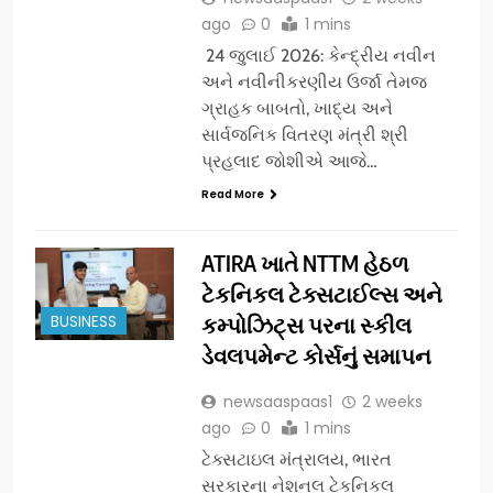
ago
0
1 mins
24 જુલાઈ 2026: કેન્દ્રીય નવીન
અને નવીનીકરણીય ઉર્જા તેમજ
ગ્રાહક બાબતો, ખાદ્ય અને
સાર્વજનિક વિતરણ મંત્રી શ્રી
પ્રહલાદ જોશીએ આજે…
Read More
ATIRA ખાતે NTTM હેઠળ
ટેકનિકલ ટેક્સટાઈલ્સ અને
BUSINESS
કમ્પોઝિટ્સ પરના સ્કીલ
ડેવલપમેન્ટ કોર્સનું સમાપન
newsaaspaas1
2 weeks
ago
0
1 mins
ટેક્સટાઇલ મંત્રાલય, ભારત
સરકારના નેશનલ ટેકનિકલ