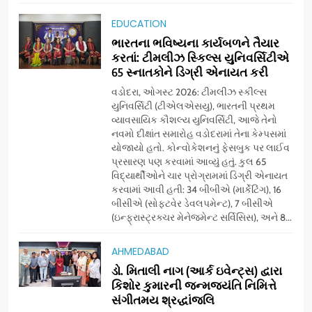
EDUCATION
ભારતના ભવિષ્યના કાર્યબળને તૈયાર
કરતાં: ટીમલીઝ સ્કિલ્સ યુનિવર્સિટીએ
65 સ્નાતકોને ડિગ્રી એનાયત કરી
વડોદરા, ઓગસ્ટ 2026: ટીમલીઝ સ્કીલ્સ
યુનિવર્સિટી (ટીએલએસયુ), ભારતની પ્રથમ
વ્યાવસાયિક કૌશલ્ય યુનિવર્સિટી, આજે તેનો
નવમો દીક્ષાંત સમારોહ વડોદરામાં તેના કેમ્પસમાં
યોજાયો હતો. કોન્વોકેશનનું ફેસબુક પર લાઈવ
પ્રસારણ પણ કરવામાં આવ્યું હતું. કુલ 65
વિદ્યાર્થીઓને ચાર પ્રોગ્રામમાં ડિગ્રી એનાયત
કરવામાં આવી હતી: 34 બીબીએ (માર્કેટિંગ), 16
બીસીએ (સોફ્ટવેર ડેવલપમેન્ટ), 7 બીસીએ
(ઇન્ફ્રાસ્ટ્રક્ચર મેનેજમેન્ટ સર્વિસિસ), અને 8...
5
ગ્લોબલ એક્સેલન્સ ફોરમ દ્વારા
AHMEDABAD
નેશનલ લીડરશિપ કોન્કલેવ તથા
ડો. મિતાલી નાગ (આર્ક ઇવેન્ટ્સ) દ્વારા
ભારત સમ્માન ૨૦૨૬નો ભવ્ય અને
BUSINESS
કિશોર કુમારની જન્મજયંતિ નિમિત્તે
પ્રતિષ્ઠિત કાર્યક્રમ નવી દિલ્હીમાં
સંગીતમય શ્રદ્ધાંજલિ
સફળતાપૂર્વક યોજાયો