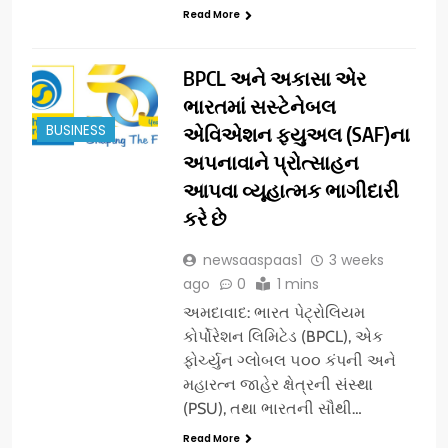
Read More
BPCL અને અકાસા એર
ભારતમાં સસ્ટેનેબલ
BUSINESS
એવિએશન ફ્યુઅલ (SAF)ના
અપનાવાને પ્રોત્સાહન
આપવા વ્યૂહાત્મક ભાગીદારી
કરે છે
newsaaspaas1
3 weeks
ago
0
1 mins
અમદાવાદ: ભારત પેટ્રોલિયમ
કોર્પોરેશન લિમિટેડ (BPCL), એક
ફોર્ચ્યુન ગ્લોબલ ૫૦૦ કંપની અને
મહારત્ન જાહેર ક્ષેત્રની સંસ્થા
(PSU), તથા ભારતની સૌથી…
Read More