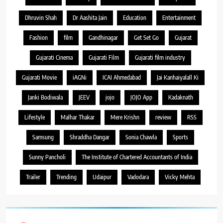
Dhruvin Shah
Dr Aashita Jain
Education
Entertainment
Fashion
film
Gandhinagar
Get Set Go
Gujarat
Gujarati Cinema
Gujarati Film
Gujarati film industry
Gujarati Movie
iAGNi
ICAI Ahmedabad
Jai Kanhaiyalall Ki
Janki Bodiwala
JEEV
jojo
JOJO App
Kadaknath
Lifestyle
Malhar Thakar
Mere Krishn
review
RSS
Samsung
Shraddha Dangar
Sonia Chawla
Sports
Sunny Pancholi
The Institute of Chartered Accountants of India
Trailer
Trending
Udaipur
Vadodara
Vicky Mehta