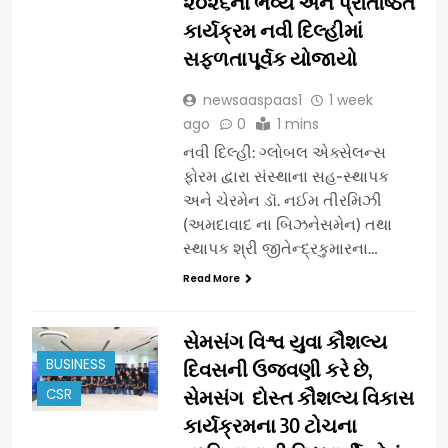
૨૦૨૬નો ભવ્ય અને પ્રતિષ્ઠિત
કાર્યક્રમ નવી દિલ્હીમાં
સફળતાપૂર્વક યોજાયો
newsaaspaas1
1 week
ago
0
1 mins
નવી દિલ્હી: ગ્લોબલ એક્સેલન્સ
ફોરમ દ્વારા સંસ્થાના સહ-સ્થાપક
અને ચેરમેન ડૉ. નઈમ તીરમિઝી
(અમદાવાદ ના બિઝનેસમેન) તથા
સ્થાપક શ્રી જીતેન્દ્રકુમારના…
Read More
સેમસંગ વિશ્વ યુવા કૌશલ્ય
BUSINESS
દિવસની ઉજવણી કરે છે,
CSR
સેમસંગ દોસ્ત કૌશલ્ય વિકાસ
કાર્યક્રમના 30 ટોચના