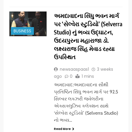
અમદાવાદના સિંધુ ભવન માર્ગ
પર ‘સેલ્વેરા સ્ટુડિયો’ (Selverra
BUSINESS
Studio) નું ભવ્ય ઉદ્ઘાટન,
ઉદયપુરના મહારાજા ડો.
લક્ષ્યરાજ સિંહ મેવાડ રહ્યા
ઉપસ્થિત
newsaaspaas1
3 weeks
ago
0
1 mins
અમદાવાદ:અમદાવાદના સૌથી
પ્રતિષ્ઠિત સિંધુ ભવન માર્ગ પર 92.5
સિલ્વર લક્ઝરી જ્વેલરીના
એક્સક્લુઝિવ કલેક્શન સાથે
‘સેલ્વેરા સ્ટુડિયો’ (Selverra Studio)
નો ભવ્ય…
Read More