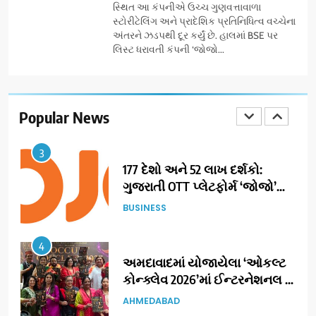
સ્થિત આ કંપનીએ ઉચ્ચ ગુણવત્તાવાળા
યુનિવર્સિટીએ 65 સ્નાતકોને ડિગ્રી
EDUCATION
સ્ટોરીટેલિંગ અને પ્રાદેશિક પ્રતિનિધિત્વ વચ્ચેના
એનાયત કરી
અંતરને ઝડપથી દૂર કર્યું છે. હાલમાં BSE પર
લિસ્ટ ધરાવતી કંપની ‘જોજો...
2
ડો. મિતાલી નાગ (આર્ક ઇવેન્ટ્સ)
દ્વારા કિશોર કુમારની જન્મજયંતિ
નિમિત્તે સંગીતમય શ્રદ્ધાંજલિ
Popular News
AHMEDABAD
3
177 દેશો અને 52 લાખ દર્શકો:
ગુજરાતી OTT પ્લેટફોર્મ ‘જોજો’
(JOJO) નો વિશ્વભરમાં દબદબો
BUSINESS
4
અમદાવાદમાં યોજાયેલા ‘ઓકલ્ટ
કોન્ક્લેવ 2026’માં ઈન્ટરનેશનલ
ટેરોટ રીડર પુનિતજી લુલ્લા એ ટેરોટ
AHMEDABAD
કાર્ડ રીડિંગ અંગે માહિતી આપી