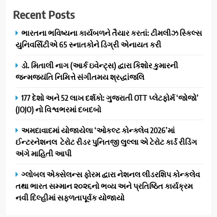
‘ગેટ સેટ ગો’ નું પાવર-પેક્ડ ટ્રેલર
Recent Posts
લોન્ચ: 7 ઓગસ્ટે રિલીઝ થઈ રહેલ
આ ફિલ્મમાં હાઇ-ટેક VFX જોવા
ENTERTAINMENT
ભારતના ભવિષ્યના કાર્યબળને તૈયાર કરતાં: ટીમલીઝ સ્કિલ્સ
મળશે
યુનિવર્સિટીએ 65 સ્નાતકોને ડિગ્રી એનાયત કરી
1
ડો. મિતાલી નાગ (આર્ક ઇવેન્ટ્સ) દ્વારા કિશોર કુમારની
ભારતના ભવિષ્યના કાર્યબળને
જન્મજયંતિ નિમિત્તે સંગીતમય શ્રદ્ધાંજલિ
તૈયાર કરતાં: ટીમલીઝ સ્કિલ્સ
યુનિવર્સિટીએ 65 સ્નાતકોને ડિગ્રી
EDUCATION
177 દેશો અને 52 લાખ દર્શકો: ગુજરાતી OTT પ્લેટફોર્મ ‘જોજો’
એનાયત કરી
(JOJO) નો વિશ્વભરમાં દબદબો
2
ડો. મિતાલી નાગ (આર્ક ઇવેન્ટ્સ)
અમદાવાદમાં યોજાયેલા ‘ઓકલ્ટ કોન્ક્લેવ 2026’માં
દ્વારા કિશોર કુમારની જન્મજયંતિ
ઈન્ટરનેશનલ ટેરોટ રીડર પુનિતજી લુલ્લા એ ટેરોટ કાર્ડ રીડિંગ
નિમિત્તે સંગીતમય શ્રદ્ધાંજલિ
અંગે માહિતી આપી
AHMEDABAD
ગ્લોબલ એક્સેલન્સ ફોરમ દ્વારા નેશનલ લીડરશિપ કોન્કલેવ
3
તથા ભારત સમ્માન ૨૦૨૬નો ભવ્ય અને પ્રતિષ્ઠિત કાર્યક્રમ
177 દેશો અને 52 લાખ દર્શકો:
નવી દિલ્હીમાં સફળતાપૂર્વક યોજાયો
ગુજરાતી OTT પ્લેટફોર્મ ‘જોજો’
(JOJO) નો વિશ્વભરમાં દબદબો