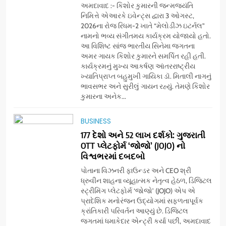
6
અમદાવાદ :- કિશોર કુમારની જન્મજયંતિ
સેમસંગ વિશ્વ યુવા કૌશલ્ય
નિમિત્તે એઆરકે ઇવેન્ટ્સ દ્વારા 3 ઓગસ્ટ,
દિવસની ઉજવણી કરે છે, સેમસંગ
2026ના રોજ રિધમ-2 ખાતે “મેલોડીઝ ઇટર્નલ”
નામનો ભવ્ય સંગીતમય કાર્યક્રમ યોજાયો હતો.
દોસ્ત કૌશલ્ય વિકાસ કાર્યક્રમના
BUSINESS
CSR
આ વિશિષ્ટ સાંજ ભારતીય સિનેમા જગતના
30 ટોચના પ્રતિભાશાળી
અમર ગાયક કિશોર કુમારને સમર્પિત રહી હતી.
વિદ્યાર્થીઓનું સન્માન કરે છે
કાર્યક્રમનું મુખ્ય આકર્ષણ આંતરરાષ્ટ્રીય
7
ખ્યાતિપ્રાપ્ત બહુમુખી ગાયિકા ડૉ. મિતાલી નાગનું
આયુદા ઓર્ગેનિક્સ દ્વારા
ભાવસભર અને સુરીલું ગાયન રહ્યું. તેમણે કિશોર
ગુજરાતના 5 શહેરોમાં રિટેલ સ્ટોર્સ
કુમારના અનેક...
અને ગીર ગાયના વૈદિક વલોણા ઘી-
BUSINESS
દૂધની શુદ્ધ સેવાઓ સાથે વ્યાપક
BUSINESS
વિસ્તરણ
177 દેશો અને 52 લાખ દર્શકો: ગુજરાતી
8
OTT પ્લેટફોર્મ ‘જોજો’ (JOJO) નો
‘ગેટ સેટ ગો’ નું પાવર-પેક્ડ ટ્રેલર
વિશ્વભરમાં દબદબો
લોન્ચ: 7 ઓગસ્ટે રિલીઝ થઈ રહેલ
આ ફિલ્મમાં હાઇ-ટેક VFX જોવા
પોતાના વિઝનરી ફાઉન્ડર અને CEO શ્રી
ENTERTAINMENT
ધ્રુવીન શાહના વ્યૂહાત્મક નેતૃત્વ હેઠળ, ડિજિટલ
મળશે
સ્ટ્રીમિંગ પ્લેટફોર્મ ‘જોજો’ (JOJO) એપ એ
પ્રાદેશિક મનોરંજન ઉદ્યોગમાં સફળતાપૂર્વક
1
ક્રાંતિકારી પરિવર્તન આણ્યું છે. ડિજિટલ
ભારતના ભવિષ્યના કાર્યબળને
જગતમાં ધમાકેદાર એન્ટ્રી કર્યા પછી, અમદાવાદ
તૈયાર કરતાં: ટીમલીઝ સ્કિલ્સ