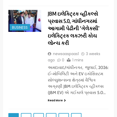
JBM ઇલેક્ટ્રિક વ્હીકલ્સે
પ્રવાસ 5.0, ગાંધીનગરમાં
BUSINESS
આગામી પેઢીની ‘ગેલેક્સી’
ઇલેક્ટ્રિક લક્ઝરી કોચ
લોન્ચ કરી
newsaaspaas1
3 weeks
ago
0
1 mins
અમદાવાદ/ગાંધીનગર, જુલાઈ, 2026:
ઈ-મોબિલિટી અને EV ઇકોસિસ્ટમ
સોલ્યુશન્સના ક્ષેત્રમાં વૈશ્વિક
અગ્રણી JBM ઇલેક્ટ્રિક વ્હીકલ્સ
(JBM EV) એ ગઈકાલે પ્રવાસ 5.0…
Read More