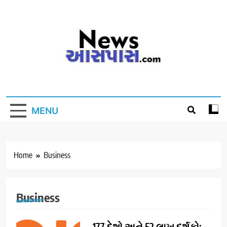
Skip
to
content
MENU
Home
Business
Business
177 દેશો અને 52 લાખ દર્શકો: