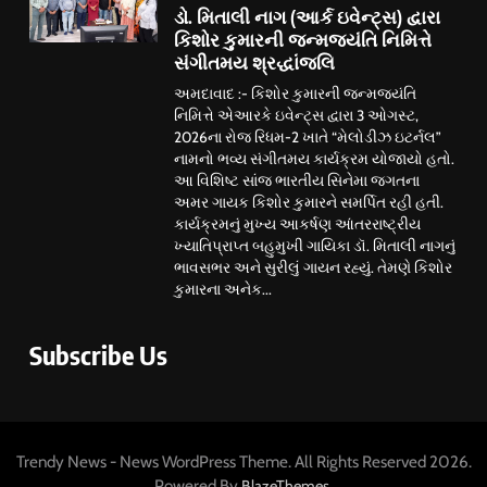
ડો. મિતાલી નાગ (આર્ક ઇવેન્ટ્સ) દ્વારા
કિશોર કુમારની જન્મજયંતિ નિમિત્તે
સંગીતમય શ્રદ્ધાંજલિ
અમદાવાદ :- કિશોર કુમારની જન્મજયંતિ
નિમિત્તે એઆરકે ઇવેન્ટ્સ દ્વારા 3 ઓગસ્ટ,
2026ના રોજ રિધમ-2 ખાતે “મેલોડીઝ ઇટર્નલ”
નામનો ભવ્ય સંગીતમય કાર્યક્રમ યોજાયો હતો.
આ વિશિષ્ટ સાંજ ભારતીય સિનેમા જગતના
અમર ગાયક કિશોર કુમારને સમર્પિત રહી હતી.
કાર્યક્રમનું મુખ્ય આકર્ષણ આંતરરાષ્ટ્રીય
ખ્યાતિપ્રાપ્ત બહુમુખી ગાયિકા ડૉ. મિતાલી નાગનું
ભાવસભર અને સુરીલું ગાયન રહ્યું. તેમણે કિશોર
કુમારના અનેક...
Subscribe Us
Trendy News - News WordPress Theme. All Rights Reserved 2026.
Powered By
.
BlazeThemes