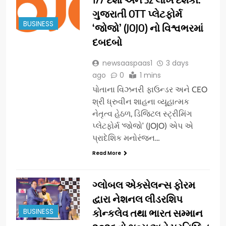
ગુજરાતી OTT પ્લેટફોર્મ
BUSINESS
‘જોજો’ (JOJO) નો વિશ્વભરમાં
દબદબો
newsaaspaas1
3 days
ago
0
1 mins
પોતાના વિઝનરી ફાઉન્ડર અને CEO
શ્રી ધ્રુવીન શાહના વ્યૂહાત્મક
નેતૃત્વ હેઠળ, ડિજિટલ સ્ટ્રીમિંગ
પ્લેટફોર્મ ‘જોજો’ (JOJO) એપ એ
પ્રાદેશિક મનોરંજન…
Read More
ગ્લોબલ એક્સેલન્સ ફોરમ
દ્વારા નેશનલ લીડરશિપ
BUSINESS
કોન્કલેવ તથા ભારત સમ્માન