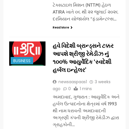
ટેક્સટાઇલ મિશન (NTTM) હેઠળ
ATIRA ખાતે ૦૬ થી ૨૨ જુલાઈ ૨૦૨૬
દરમિયાન યોજાયેલ “ફંડામેન્ટલ્સ…
Read More
હવે વિદેશી બ્રાન્ડ્સને ટક્કર
આપશે શ્રીજી રેમેડીઝ નું
BUSINESS
૧૦૦% આયુર્વેદિક ‘સ્વદેશી
હર્બલ ઇન્હેલર’
newsaaspaas1
3 weeks
ago
0
1 mins
અમદાવાદ, ગુજરાત : આયુર્વેદિક અને
હર્બલ ઉત્પાદનોના ક્ષેત્રમાં વર્ષ 1993
થી નામ ધરાવતી અમદાવાદની
અગ્રણી કંપની શ્રીજી રેમેડીઝ દ્વારા
ગ્રાહકોની…