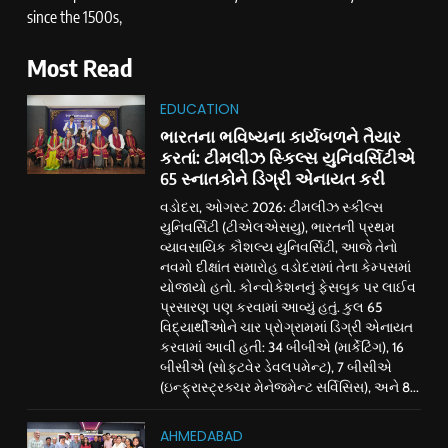
since the 1500s,
Most Read
EDUCATION
ભારતના ભવિષ્યના કાર્યબળને તૈયાર
કરતાં: ટીમલીઝ સ્કિલ્સ યુનિવર્સિટીએ
65 સ્નાતકોને ડિગ્રી એનાયત કરી
વડોદરા, ઓગસ્ટ 2026: ટીમલીઝ સ્કીલ્સ
યુનિવર્સિટી (ટીએલએસયુ), ભારતની પ્રથમ
વ્યાવસાયિક કૌશલ્ય યુનિવર્સિટી, આજે તેનો
નવમો દીક્ષાંત સમારોહ વડોદરામાં તેના કેમ્પસમાં
યોજાયો હતો. કોન્વોકેશનનું ફેસબુક પર લાઈવ
પ્રસારણ પણ કરવામાં આવ્યું હતું. કુલ 65
વિદ્યાર્થીઓને ચાર પ્રોગ્રામમાં ડિગ્રી એનાયત
કરવામાં આવી હતી: 34 બીબીએ (માર્કેટિંગ), 16
બીસીએ (સોફ્ટવેર ડેવલપમેન્ટ), 7 બીસીએ
(ઇન્ફ્રાસ્ટ્રક્ચર મેનેજમેન્ટ સર્વિસિસ), અને 8...
AHMEDABAD