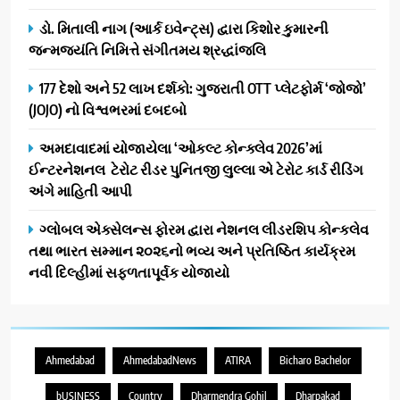
ડો. મિતાલી નાગ (આર્ક ઇવેન્ટ્સ) દ્વારા કિશોર કુમારની
જન્મજયંતિ નિમિત્તે સંગીતમય શ્રદ્ધાંજલિ
177 દેશો અને 52 લાખ દર્શકો: ગુજરાતી OTT પ્લેટફોર્મ ‘જોજો’
(JOJO) નો વિશ્વભરમાં દબદબો
અમદાવાદમાં યોજાયેલા ‘ઓકલ્ટ કોન્ક્લેવ 2026’માં
ઈન્ટરનેશનલ ટેરોટ રીડર પુનિતજી લુલ્લા એ ટેરોટ કાર્ડ રીડિંગ
અંગે માહિતી આપી
ગ્લોબલ એક્સેલન્સ ફોરમ દ્વારા નેશનલ લીડરશિપ કોન્કલેવ
તથા ભારત સમ્માન ૨૦૨૬નો ભવ્ય અને પ્રતિષ્ઠિત કાર્યક્રમ
નવી દિલ્હીમાં સફળતાપૂર્વક યોજાયો
Ahmedabad
AhmedabadNews
ATIRA
Bicharo Bachelor
bUSINESS
Country
Dharmendra Gohil
Dharpakad