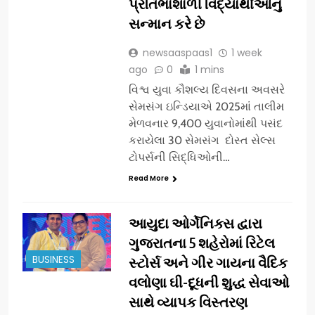
પ્રતિભાશાળી વિદ્યાર્થીઓનું
સન્માન કરે છે
newsaaspaas1
1 week
ago
0
1 mins
વિશ્વ યુવા કૌશલ્ય દિવસના અવસરે
સેમસંગ ઇન્ડિયાએ 2025માં તાલીમ
મેળવનાર 9,400 યુવાનોમાંથી પસંદ
કરાયેલા 30 સેમસંગ દોસ્ત સેલ્સ
ટોપર્સની સિદ્ધિઓની…
Read More
આયુદા ઓર્ગેનિક્સ દ્વારા
ગુજરાતના 5 શહેરોમાં રિટેલ
BUSINESS
સ્ટોર્સ અને ગીર ગાયના વૈદિક
વલોણા ઘી-દૂધની શુદ્ધ સેવાઓ
સાથે વ્યાપક વિસ્તરણ