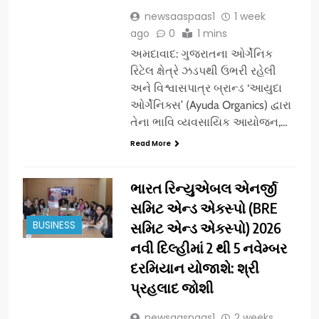
newsaaspaas1
1 week
ago
0
1 mins
અમદાવાદ: ગુજરાતના ઓર્ગેનિક
રિટેલ ક્ષેત્રે ઝડપથી ઉભરી રહેલી
અને વિશ્વાસપાત્ર બ્રાન્ડ ‘આયુદા
ઓર્ગેનિક્સ’ (Ayuda Organics) દ્વારા
તેના ભાવિ વ્યવસાયિક આયોજન,…
Read More
ભારત રિન્યુએબલ એનર્જી
સમિટ એન્ડ એક્સ્પો (BRE
BUSINESS
સમિટ એન્ડ એક્સ્પો) 2026
નવી દિલ્હીમાં 2 થી 5 નવેમ્બર
દરમિયાન યોજાશે: શ્રી
પ્રહલાદ જોશી
newsaaspaas1
2 weeks