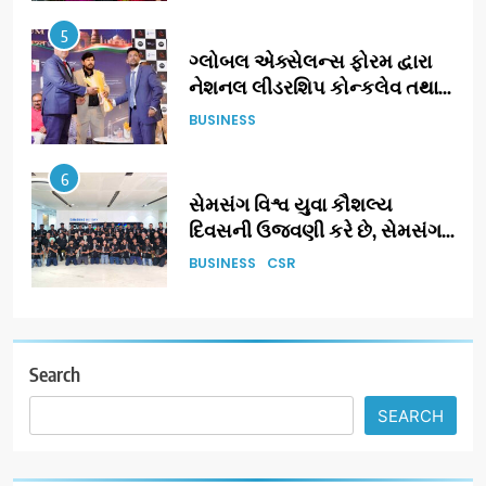
5
ગ્લોબલ એક્સેલન્સ ફોરમ દ્વારા
નેશનલ લીડરશિપ કોન્કલેવ તથા
ભારત સમ્માન ૨૦૨૬નો ભવ્ય અને
BUSINESS
પ્રતિષ્ઠિત કાર્યક્રમ નવી દિલ્હીમાં
સફળતાપૂર્વક યોજાયો
6
સેમસંગ વિશ્વ યુવા કૌશલ્ય
દિવસની ઉજવણી કરે છે, સેમસંગ
દોસ્ત કૌશલ્ય વિકાસ કાર્યક્રમના
BUSINESS
CSR
30 ટોચના પ્રતિભાશાળી
વિદ્યાર્થીઓનું સન્માન કરે છે
7
આયુદા ઓર્ગેનિક્સ દ્વારા
ગુજરાતના 5 શહેરોમાં રિટેલ સ્ટોર્સ
Search
અને ગીર ગાયના વૈદિક વલોણા ઘી-
BUSINESS
SEARCH
દૂધની શુદ્ધ સેવાઓ સાથે વ્યાપક
વિસ્તરણ
8