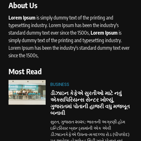
About Us
Lorem Ipsum
is simply dummy text of the printing and
typesetting industry. Lorem Ipsum has been the industry's
standard dummy text ever since the 1500s,
Lorem Ipsum
is
simply dummy text of the printing and typesetting industry.
Lorem Ipsum has been the industry's standard dummy text ever
since the 1500s,
Most Read
BUSINESS
ડીઝાઇન કેફેએ સુરતીઓ માટે નવું
એક્સપિરિયન્સ સેન્ટર ખોલ્યું,
ગુજરાતમાં પોતાની હાજરી વધુ મજબૂત
બનાવી
સુરત, ગુજરાત ૨૦૨૬: ભારતની અગ્રણી હોમ
ઇન્ટિરિયર બ્રાન્ડ્સમાંની એક એવી
ડીઝાઇનકેફેએ ઉધના-મગદલ્લા રોડ (પીપલોદ)
પર આવેલા હોમલેન્ડ સિટી ખાતે પોતાનું નવું