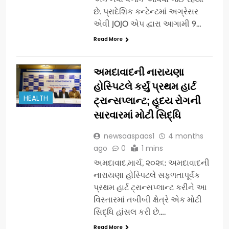
છે. પ્રાદેશિક કન્ટેન્ટમાં અગ્રેસર
એવી JOJO એપ દ્વારા આગામી 9…
Read More
અમદાવાદની નારાયણા
હોસ્પિટલે કર્યું પ્રથમ હાર્ટ
HEALTH
ટ્રાન્સપ્લાન્ટ; હૃદય રોગની
સારવારમાં મોટી સિદ્ધિ
newsaaspaas1
4 months
ago
0
1 mins
અમદાવાદ,માર્ચ, ૨૦૨૬: અમદાવાદની
નારાયણા હોસ્પિટલે સફળતાપૂર્વક
પ્રથમ હાર્ટ ટ્રાન્સપ્લાન્ટ કરીને આ
વિસ્તારમાં તબીબી ક્ષેત્રે એક મોટી
સિદ્ધિ હાંસલ કરી છે….
Read More