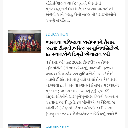
રેસિડેન્શિયલ માર્કેટ પ્રત્યે કંપનીની
પ્રતિબદ્ધતાને દર્શાવે છે, જ્યાં નવા મકાનોની
ખરીદી અને ગ્રાહકોની બદલાતી પસંદગીઓને
કારણે સંગઠિત...
5
અમદાવાદમાં યોજાયેલા ‘ઓકલ્ટ
EDUCATION
કોન્ક્લેવ 2026’માં ઈન્ટરનેશનલ
ભારતના ભવિષ્યના કાર્યબળને તૈયાર
ટેરોટ રીડર પુનિતજી લુલ્લા એ ટેરોટ
AHMEDABAD
કરતાં: ટીમલીઝ સ્કિલ્સ યુનિવર્સિટીએ
કાર્ડ રીડિંગ અંગે માહિતી આપી
65 સ્નાતકોને ડિગ્રી એનાયત કરી
6
વડોદરા, ઓગસ્ટ 2026: ટીમલીઝ સ્કીલ્સ
ગ્લોબલ એક્સેલન્સ ફોરમ દ્વારા
યુનિવર્સિટી (ટીએલએસયુ), ભારતની પ્રથમ
નેશનલ લીડરશિપ કોન્કલેવ તથા
વ્યાવસાયિક કૌશલ્ય યુનિવર્સિટી, આજે તેનો
નવમો દીક્ષાંત સમારોહ વડોદરામાં તેના કેમ્પસમાં
ભારત સમ્માન ૨૦૨૬નો ભવ્ય અને
BUSINESS
યોજાયો હતો. કોન્વોકેશનનું ફેસબુક પર લાઈવ
પ્રતિષ્ઠિત કાર્યક્રમ નવી દિલ્હીમાં
પ્રસારણ પણ કરવામાં આવ્યું હતું. કુલ 65
સફળતાપૂર્વક યોજાયો
વિદ્યાર્થીઓને ચાર પ્રોગ્રામમાં ડિગ્રી એનાયત
7
કરવામાં આવી હતી: 34 બીબીએ (માર્કેટિંગ), 16
સેમસંગ વિશ્વ યુવા કૌશલ્ય
બીસીએ (સોફ્ટવેર ડેવલપમેન્ટ), 7 બીસીએ
દિવસની ઉજવણી કરે છે, સેમસંગ
(ઇન્ફ્રાસ્ટ્રક્ચર મેનેજમેન્ટ સર્વિસિસ), અને 8...
દોસ્ત કૌશલ્ય વિકાસ કાર્યક્રમના
BUSINESS
CSR
30 ટોચના પ્રતિભાશાળી
AHMEDABAD