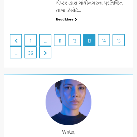
ચેપ્ટર દ્વારા ગાંધીનગરના પ્રતિષ્ઠિત
તાજ રિસોર્ટ…
Read More
1
…
11
12
13
14
15
…
36
Writer,