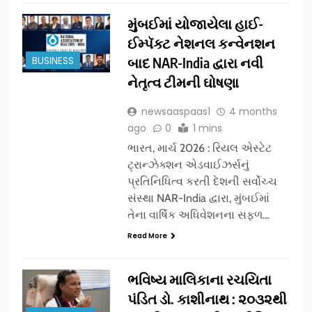
મુંબઈમાં યોજાયેલા હાઈ-
ઈમ્પૅક્ટ નેશનલ કન્વેનશન
BUSINESS
બાદ NAR-India દ્વારા નવી
નેતૃત્વ ટીમની ઘોષણા
newsaaspaas1
4 months
ago
0
1 mins
ભારત, માર્ચ 2026 : રિયલ એસ્ટેટ
ટ્રાન્ઝેક્શન એડવાઈઝર્સનું
પ્રતિનિધિત્વ કરતી દેશની સર્વોચ્ચ
સંસ્થા NAR-India દ્વારા, મુંબઈમાં
તેના વાર્ષિક અધિવેશનના સફળ…
Read More
ભવિષ્ય માલિકાના રચયિતા
પંડિત ડો. કાશીનાથ : ૨૦૩૨થી