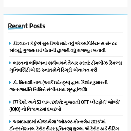
Recent
Posts
ડીઝાઇન કેફેએ સુરતીઓ માટે નવું એક્સપિરિયન્સ સેન્ટર
ખોલ્યું, ગુજરાતમાં પોતાની હાજરી વધુ મજબૂત બનાવી
ભારતના ભવિષ્યના કાર્યબળને તૈયાર કરતાં: ટીમલીઝ સ્કિલ્સ
યુનિવર્સિટીએ 65 સ્નાતકોને ડિગ્રી એનાયત કરી
ડો. મિતાલી નાગ (આર્ક ઇવેન્ટ્સ) દ્વારા કિશોર કુમારની
જન્મજયંતિ નિમિત્તે સંગીતમય શ્રદ્ધાંજલિ
177 દેશો અને 52 લાખ દર્શકો: ગુજરાતી OTT પ્લેટફોર્મ ‘જોજો’
(JOJO) નો વિશ્વભરમાં દબદબો
અમદાવાદમાં યોજાયેલા ‘ઓકલ્ટ કોન્ક્લેવ 2026’માં
ઈન્ટરનેશનલ ટેરોટ રીડર પુનિતજી લુલ્લા એ ટેરોટ કાર્ડ રીડિંગ