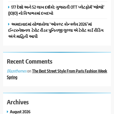
2
ભારતના ભવિષ્યના કાર્યબળને
177 દેશો અને 52 લાખ દર્શકો: ગુજરાતી OTT પ્લેટફોર્મ ‘જોજો’
તૈયાર કરતાં: ટીમલીઝ સ્કિલ્સ
(JOJO) નો વિશ્વભરમાં દબદબો
યુનિવર્સિટીએ 65 સ્નાતકોને ડિગ્રી
EDUCATION
અમદાવાદમાં યોજાયેલા ‘ઓકલ્ટ કોન્ક્લેવ 2026’માં
એનાયત કરી
ઈન્ટરનેશનલ ટેરોટ રીડર પુનિતજી લુલ્લા એ ટેરોટ કાર્ડ રીડિંગ
3
અંગે માહિતી આપી
ડો. મિતાલી નાગ (આર્ક ઇવેન્ટ્સ)
દ્વારા કિશોર કુમારની જન્મજયંતિ
નિમિત્તે સંગીતમય શ્રદ્ધાંજલિ
AHMEDABAD
Recent Comments
4
on
The Best Street Style From Paris Fashion Week
Blazethemes
177 દેશો અને 52 લાખ દર્શકો:
Spring
ગુજરાતી OTT પ્લેટફોર્મ ‘જોજો’
(JOJO) નો વિશ્વભરમાં દબદબો
BUSINESS
Archives
5
અમદાવાદમાં યોજાયેલા ‘ઓકલ્ટ
August 2026
કોન્ક્લેવ 2026’માં ઈન્ટરનેશનલ