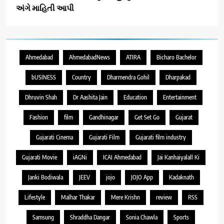
અંગે માહિતી આપી
Ahmedabad
AhmedabadNews
ATIRA
Bicharo Bachelor
bUSINESS
Country
Dharmendra Gohil
Dharpakad
Dhruvin Shah
Dr Aashita Jain
Education
Entertainment
Fashion
film
Gandhinagar
Get Set Go
Gujarat
Gujarati Cinema
Gujarati Film
Gujarati film industry
Gujarati Movie
iAGNi
ICAI Ahmedabad
Jai Kanhaiyalall Ki
Janki Bodiwala
JEEV
jojo
JOJO App
Kadaknath
Lifestyle
Malhar Thakar
Mere Krishn
review
RSS
Samsung
Shraddha Dangar
Sonia Chawla
Sports