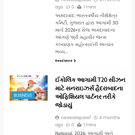
ago
0
1 mins
અમદાવાદ: ભારતવર્ષીય તીર્થક્ષેત્ર
કમિટી, ગુજરાત દ્વારા આગામી 30
માર્ચ 2026ના રોજ અમદાવાદના
આંગણે ‘શ્રી મહાવીર જન્મ
કલ્યાણક મહોત્સવ’ની અત્યંત
ભવ્ય…
Read More
ઈકોલિંક આગામી T20 સીઝન
માટે સનરાઇઝર્સ હૈદરાબાદના
BUSINESS
ઓફિશિયલ પાર્ટનર તરીકે
જોડાયું
newsaaspaas1
4 months
ago
0
1 mins
National, 2026: આગામી અને