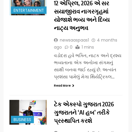
12 એપ્રિલ, 2026 એ સર
ENTERTAINMENT
સયાજીરાવ નાગરગૃહમાં
યોજાશે ભવ્ય અને દિવ્ય
નાટ્ય અનુભવ
newsaaspaas1
4 months
ago
0
1 mins
વડોદરા હવે ભક્તિ, નાટક અને દ્રશ્ય
ભવ્યતાના એક અનોખા સંગમનું
સાક્ષી બનવા જઈ રહ્યું છે. અત્યંત
પ્રશંસા પામેલું મેગા થિયેટ્રિકલ…
Read More
ટેક એક્સ્પો ગુજરાત 2026
ગુજરાતને ‘AI હબ’ તરીકે
BUSINESS
પ્રસ્થાપિત કરશે