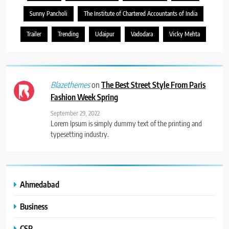
Sunny Pancholi
The Institute of Chartered Accountants of India
Trailer
Trending
Udaipur
Vadodara
Vicky Mehta
on
The Best Street Style From Paris
Blazethemes
Fashion Week Spring
September 29, 2022
Lorem Ipsum is simply dummy text of the printing and
typesetting industry.
Ahmedabad
Business
CSR