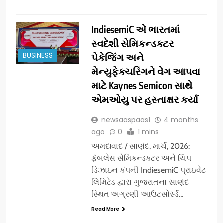
IndiesemiC એ ભારતમાં
સ્વદેશી સેમિકન્ડક્ટર
BUSINESS
પેકેજિંગ અને
મેન્યુફેક્ચરિંગને વેગ આપવા
માટે Kaynes Semicon સાથે
એમઓયુ પર હસ્તાક્ષર કર્યા
newsaaspaas1
4 months
ago
0
1 mins
અમદાવાદ / સાણંદ, માર્ચ, 2026:
ફૅબલેસ સેમિકન્ડક્ટર અને ચિપ
ડિઝાઇન કંપની IndiesemiC પ્રાઇવેટ
લિમિટેડ દ્વારા ગુજરાતના સાણંદ
સ્થિત અગ્રણી આઉટસોર્સ્ડ…
Read More