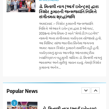
વિદ્યાર્થીઓનું સન્માન કરે છે
ડો. મિતાલી નાગ (આર્ક ઇવેન્ટ્સ) દ્વારા
8
કિશોર કુમારની જન્મજયંતિ નિમિત્તે
આયુદા ઓર્ગેનિક્સ દ્વારા
સંગીતમય શ્રદ્ધાંજલિ
ગુજરાતના 5 શહેરોમાં રિટેલ સ્ટોર્સ
અને ગીર ગાયના વૈદિક વલોણા ઘી-
અમદાવાદ :- કિશોર કુમારની જન્મજયંતિ
BUSINESS
નિમિત્તે એઆરકે ઇવેન્ટ્સ દ્વારા 3 ઓગસ્ટ,
દૂધની શુદ્ધ સેવાઓ સાથે વ્યાપક
2026ના રોજ રિધમ-2 ખાતે “મેલોડીઝ ઇટર્નલ”
વિસ્તરણ
નામનો ભવ્ય સંગીતમય કાર્યક્રમ યોજાયો હતો.
1
આ વિશિષ્ટ સાંજ ભારતીય સિનેમા જગતના
ડીઝાઇન કેફેએ સુરતીઓ માટે નવું
અમર ગાયક કિશોર કુમારને સમર્પિત રહી હતી.
એક્સપિરિયન્સ સેન્ટર ખોલ્યું,
કાર્યક્રમનું મુખ્ય આકર્ષણ આંતરરાષ્ટ્રીય
ગુજરાતમાં પોતાની હાજરી વધુ
BUSINESS
ખ્યાતિપ્રાપ્ત બહુમુખી ગાયિકા ડૉ. મિતાલી નાગનું
મજબૂત બનાવી
ભાવસભર અને સુરીલું ગાયન રહ્યું. તેમણે કિશોર
કુમારના અનેક...
2
ભારતના ભવિષ્યના કાર્યબળને
તૈયાર કરતાં: ટીમલીઝ સ્કિલ્સ
યુનિવર્સિટીએ 65 સ્નાતકોને ડિગ્રી
Popular News
EDUCATION
એનાયત કરી
3
ડો. મિતાલી નાગ (આર્ક ઇવેન્ટ્સ)