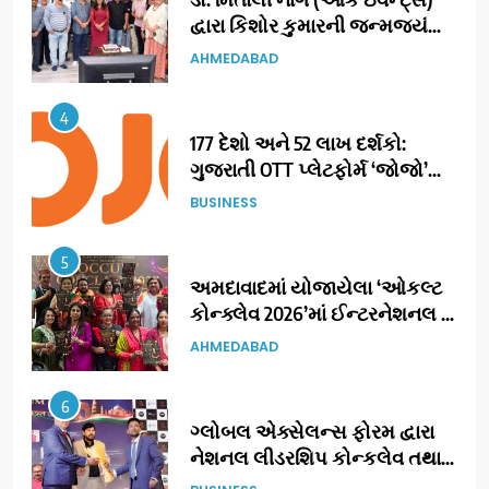
દ્વારા કિશોર કુમારની જન્મજયંતિ
નિમિત્તે સંગીતમય શ્રદ્ધાંજલિ
AHMEDABAD
4
177 દેશો અને 52 લાખ દર્શકો:
ગુજરાતી OTT પ્લેટફોર્મ ‘જોજો’
(JOJO) નો વિશ્વભરમાં દબદબો
BUSINESS
5
અમદાવાદમાં યોજાયેલા ‘ઓકલ્ટ
કોન્ક્લેવ 2026’માં ઈન્ટરનેશનલ
ટેરોટ રીડર પુનિતજી લુલ્લા એ ટેરોટ
AHMEDABAD
કાર્ડ રીડિંગ અંગે માહિતી આપી
6
ગ્લોબલ એક્સેલન્સ ફોરમ દ્વારા
નેશનલ લીડરશિપ કોન્કલેવ તથા
ભારત સમ્માન ૨૦૨૬નો ભવ્ય અને