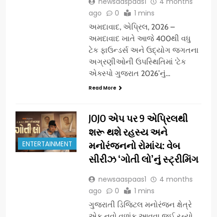
newsaaspaas1
4 months
ago
0
1 mins
અમદાવાદ, એપ્રિલ, 2026 –
અમદાવાદ ખાતે આજે 400થી વધુ
ટેક ફાઉન્ડર્સ અને ઉદ્યોગ જગતના
અગ્રણીઓની ઉપસ્થિતિમાં ‘ટેક
એક્સ્પો ગુજરાત 2026’નું…
Read More
JOJO એપ પર 9 એપ્રિલથી
શરૂ થશે રહસ્ય અને
ENTERTAINMENT
મનોરંજનનો રોમાંચ: વેબ
સીરીઝ ‘ગોતી લો’નું સ્ટ્રીમિંગ
newsaaspaas1
4 months
ago
0
1 mins
ગુજરાતી ડિજિટલ મનોરંજન ક્ષેત્રે
એક નવો વળાંક આવવા જઈ રહ્યો