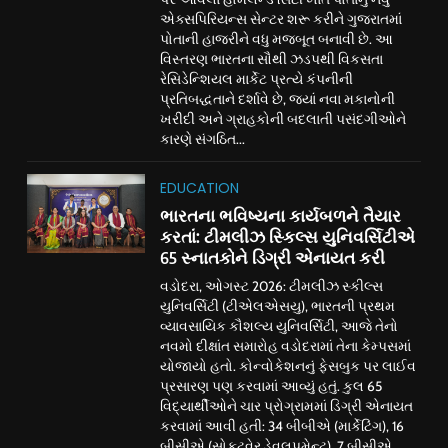
એક્સપિરિયન્સ સેન્ટર શરૂ કરીને ગુજરાતમાં
પોતાની હાજરીને વધુ મજબૂત બનાવી છે. આ
વિસ્તરણ ભારતના સૌથી ઝડપથી વિકસતા
રેસિડેન્શિયલ માર્કેટ પ્રત્યે કંપનીની
પ્રતિબદ્ધતાને દર્શાવે છે, જ્યાં નવા મકાનોની
ખરીદી અને ગ્રાહકોની બદલાતી પસંદગીઓને
કારણે સંગઠિત...
EDUCATION
ભારતના ભવિષ્યના કાર્યબળને તૈયાર
કરતાં: ટીમલીઝ સ્કિલ્સ યુનિવર્સિટીએ
65 સ્નાતકોને ડિગ્રી એનાયત કરી
વડોદરા, ઓગસ્ટ 2026: ટીમલીઝ સ્કીલ્સ
યુનિવર્સિટી (ટીએલએસયુ), ભારતની પ્રથમ
વ્યાવસાયિક કૌશલ્ય યુનિવર્સિટી, આજે તેનો
નવમો દીક્ષાંત સમારોહ વડોદરામાં તેના કેમ્પસમાં
યોજાયો હતો. કોન્વોકેશનનું ફેસબુક પર લાઈવ
પ્રસારણ પણ કરવામાં આવ્યું હતું. કુલ 65
વિદ્યાર્થીઓને ચાર પ્રોગ્રામમાં ડિગ્રી એનાયત
કરવામાં આવી હતી: 34 બીબીએ (માર્કેટિંગ), 16
બીસીએ (સોફ્ટવેર ડેવલપમેન્ટ), 7 બીસીએ