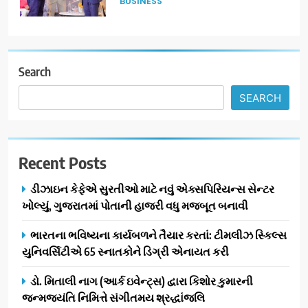
BUSINESS
પ્રતિષ્ઠિત કાર્યક્રમ નવી દિલ્હીમાં
સફળતાપૂર્વક યોજાયો
7
સેમસંગ વિશ્વ યુવા કૌશલ્ય
દિવસની ઉજવણી કરે છે, સેમસંગ
Search
દોસ્ત કૌશલ્ય વિકાસ કાર્યક્રમના
BUSINESS
CSR
SEARCH
30 ટોચના પ્રતિભાશાળી
વિદ્યાર્થીઓનું સન્માન કરે છે
8
આયુદા ઓર્ગેનિક્સ દ્વારા
Recent Posts
ગુજરાતના 5 શહેરોમાં રિટેલ સ્ટોર્સ
અને ગીર ગાયના વૈદિક વલોણા ઘી-
BUSINESS
ડીઝાઇન કેફેએ સુરતીઓ માટે નવું એક્સપિરિયન્સ સેન્ટર
દૂધની શુદ્ધ સેવાઓ સાથે વ્યાપક
ખોલ્યું, ગુજરાતમાં પોતાની હાજરી વધુ મજબૂત બનાવી
વિસ્તરણ
1
ભારતના ભવિષ્યના કાર્યબળને તૈયાર કરતાં: ટીમલીઝ સ્કિલ્સ
ડીઝાઇન કેફેએ સુરતીઓ માટે નવું
યુનિવર્સિટીએ 65 સ્નાતકોને ડિગ્રી એનાયત કરી
એક્સપિરિયન્સ સેન્ટર ખોલ્યું,
ગુજરાતમાં પોતાની હાજરી વધુ
BUSINESS
ડો. મિતાલી નાગ (આર્ક ઇવેન્ટ્સ) દ્વારા કિશોર કુમારની
મજબૂત બનાવી
જન્મજયંતિ નિમિત્તે સંગીતમય શ્રદ્ધાંજલિ