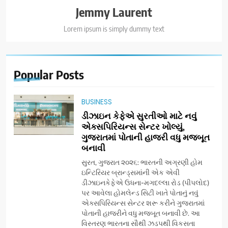
Jemmy Laurent
Lorem ipsum is simply dummy text
Popular
Posts
BUSINESS
ડીઝાઇન કેફેએ સુરતીઓ માટે નવું
એક્સપિરિયન્સ સેન્ટર ખોલ્યું,
ગુજરાતમાં પોતાની હાજરી વધુ મજબૂત
બનાવી
સુરત, ગુજરાત ૨૦૨૬: ભારતની અગ્રણી હોમ
ઇન્ટિરિયર બ્રાન્ડ્સમાંની એક એવી
ડીઝાઇનકેફેએ ઉધના-મગદલ્લા રોડ (પીપલોદ)
પર આવેલા હોમલેન્ડ સિટી ખાતે પોતાનું નવું
એક્સપિરિયન્સ સેન્ટર શરૂ કરીને ગુજરાતમાં
પોતાની હાજરીને વધુ મજબૂત બનાવી છે. આ
વિસ્તરણ ભારતના સૌથી ઝડપથી વિકસતા