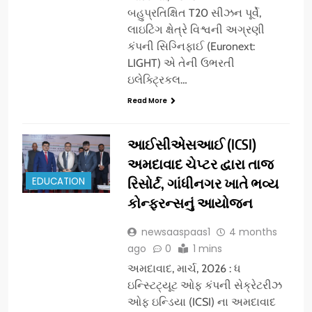
બહુપ્રતિક્ષિત T20 સીઝન પૂર્વે,
લાઇટિંગ ક્ષેત્રે વિશ્વની અગ્રણી
કંપની સિગ્નિફાઈ (Euronext:
LIGHT) એ તેની ઉભરતી
ઇલેક્ટ્રિકલ…
Read More
આઈસીએસઆઈ (ICSI)
અમદાવાદ ચેપ્ટર દ્વારા તાજ
EDUCATION
રિસોર્ટ, ગાંધીનગર ખાતે ભવ્ય
કોન્ફરન્સનું આયોજન
newsaaspaas1
4 months
ago
0
1 mins
અમદાવાદ, માર્ચ, 2026 : ધ
ઇન્સ્ટિટ્યૂટ ઓફ કંપની સેક્રેટરીઝ
ઓફ ઇન્ડિયા (ICSI) ના અમદાવાદ