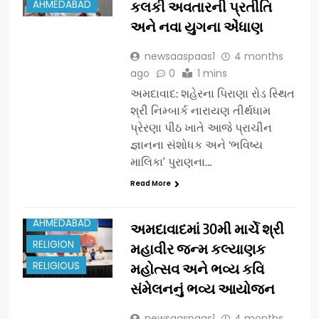
AHMEDABAD
કલકી અવતારની પ્રતીતિ
અને નવા યુગના એંધાણ
newsaaspaas1
4 months
ago
0
1 mins
અમદાવાદ: શહેરના પિરાણા રોડ સ્થિત
શ્રી નિમ્બાર્ક નારાયણ તીર્થધામ
પ્રેરણા પીઠ ખાતે આજે પ્રાચીન
જ્ઞાનના સંશોધક અને ‘ભવિષ્ય
માલિકા’ પુરાણના…
Read More
AHMEDABAD
અમદાવાદમાં 30મી માર્ચે શ્રી
RELIGION
મહાવીર જન્મ કલ્યાણક
RELIGIOUS
મહોત્સવ અને ભવ્ય કવિ
સંમેલનનું ભવ્ય આયોજન
newsaaspaas1
4 months