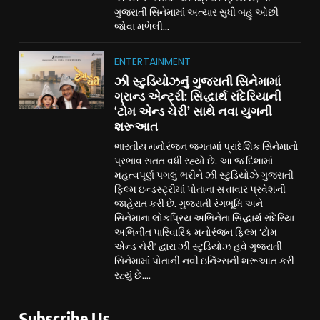
ગુજરાતી સિનેમામાં અત્યાર સુધી બહુ ઓછી
જોવા મળેલી...
ENTERTAINMENT
ઝી સ્ટુડિયોઝનું ગુજરાતી સિનેમામાં
ગ્રાન્ડ એન્ટ્રી: સિદ્ધાર્થ રાંદેરિયાની
‘ટોમ એન્ડ ચેરી’ સાથે નવા યુગની
શરૂઆત
ભારતીય મનોરંજન જગતમાં પ્રાદેશિક સિનેમાનો
પ્રભાવ સતત વધી રહ્યો છે. આ જ દિશામાં
મહત્વપૂર્ણ પગલું ભરીને ઝી સ્ટુડિયોઝે ગુજરાતી
ફિલ્મ ઇન્ડસ્ટ્રીમાં પોતાના સત્તાવાર પ્રવેશની
જાહેરાત કરી છે. ગુજરાતી રંગભૂમિ અને
સિનેમાના લોકપ્રિય અભિનેતા સિદ્ધાર્થ રાંદેરિયા
અભિનીત પારિવારિક મનોરંજન ફિલ્મ ‘ટોમ
એન્ડ ચેરી’ દ્વારા ઝી સ્ટુડિયોઝ હવે ગુજરાતી
સિનેમામાં પોતાની નવી ઇનિંગ્સની શરૂઆત કરી
રહ્યું છે....
Subscribe Us