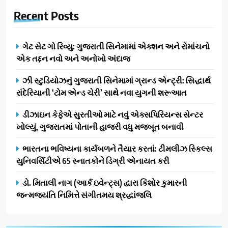
Recent
Posts
ગેટ સેટ ગો રિવ્યુ: ગુજરાતી સિનેમામાં એક્શન અને રોમાંચનો
એક તદ્દન નવો અને અનોખો અંદાજ
ઝી સ્ટુડિયોઝનું ગુજરાતી સિનેમામાં ગ્રાન્ડ એન્ટ્રી: સિદ્ધાર્થ
રાંદેરિયાની ‘ટોમ એન્ડ ચેરી’ સાથે નવા યુગની શરૂઆત
ડીઝાઇન કેફેએ સુરતીઓ માટે નવું એક્સપિરિયન્સ સેન્ટર
ખોલ્યું, ગુજરાતમાં પોતાની હાજરી વધુ મજબૂત બનાવી
ભારતના ભવિષ્યના કાર્યબળને તૈયાર કરતાં: ટીમલીઝ સ્કિલ્સ
યુનિવર્સિટીએ 65 સ્નાતકોને ડિગ્રી એનાયત કરી
ડો. મિતાલી નાગ (આર્ક ઇવેન્ટ્સ) દ્વારા કિશોર કુમારની
જન્મજયંતિ નિમિત્તે સંગીતમય શ્રદ્ધાંજલિ