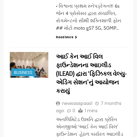
• વિશ્વના પ્રથમ સ્નેપડ્રેગન® 6s
જેન 4 પ્રોસેસર દ્વારા સંચાલિત,
સેગમેન્ટનો સૌથી શક્તિશાળી ફોન
## મોટો moto g57 5G, 50MP…
Read More
આઈ કેન આઈ વિલ
ફાઉન્ડેશનના આઇલીડ
BUSINESS
(ILEAD) દ્વારા ‘ફિઝિકલ વેલ્યુ-
એડિંગ સેશન’નું આયોજન
કરાયું
newsaaspaas1
7 months
ago
0
1 mins
અનલિમિટેડ ઉન્નતિ દ્વારા પ્રેરિત
એનજીઓ ‘આઈ કેન આઈ વિલ’
ફાઉન્ડેશન હેઠળ કાર્યરત આઇલીડ