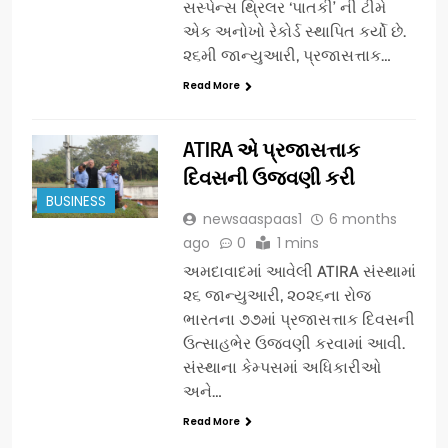
સસ્પેન્સ થ્રિલર ‘પાતકી’ ની ટીમે
એક અનોખો રેકોર્ડ સ્થાપિત કર્યો છે.
૨૬મી જાન્યુઆરી, પ્રજાસત્તાક…
Read More
ATIRA એ પ્રજાસત્તાક
દિવસની ઉજવણી કરી
BUSINESS
newsaaspaas1
6 months
ago
0
1 mins
અમદાવાદમાં આવેલી ATIRA સંસ્થામાં
૨૬ જાન્યુઆરી, ૨૦૨૬ના રોજ
ભારતના ૭૭માં પ્રજાસત્તાક દિવસની
ઉત્સાહભેર ઉજવણી કરવામાં આવી.
સંસ્થાના કેમ્પસમાં અધિકારીઓ
અને…
Read More