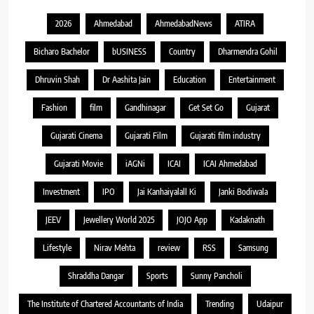
2026
Ahmedabad
AhmedabadNews
ATIRA
Bicharo Bachelor
bUSINESS
Country
Dharmendra Gohil
Dhruvin Shah
Dr Aashita Jain
Education
Entertainment
Fashion
film
Gandhinagar
Get Set Go
Gujarat
Gujarati Cinema
Gujarati Film
Gujarati film industry
Gujarati Movie
iAGNi
ICAI
ICAI Ahmedabad
Investment
IPO
Jai Kanhaiyalall Ki
Janki Bodiwala
JEEV
Jewellery World 2025
JOJO App
Kadaknath
Lifestyle
Nirav Mehta
review
RSS
Samsung
Shraddha Dangar
Sports
Sunny Pancholi
The Institute of Chartered Accountants of India
Trending
Udaipur