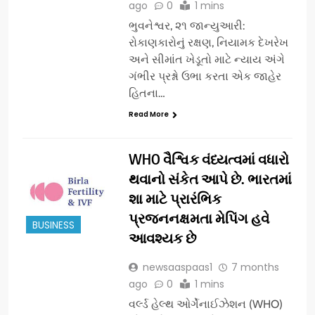
ago
0
1 mins
ભુવનેશ્વર, ૨૧ જાન્યુઆરી:
રોકાણકારોનું રક્ષણ, નિયામક દેખરેખ
અને સીમાંત ખેડૂતો માટે ન્યાય અંગે
ગંભીર પ્રશ્નો ઉભા કરતા એક જાહેર
હિતના…
Read More
WHO વૈશ્વિક વંધ્યત્વમાં વધારો
થવાનો સંકેત આપે છે. ભારતમાં
શા માટે પ્રારંભિક
પ્રજનનક્ષમતા મેપિંગ હવે
BUSINESS
આવશ્યક છે
newsaaspaas1
7 months
ago
0
1 mins
વર્લ્ડ હેલ્થ ઓર્ગેનાઈઝેશન (WHO)