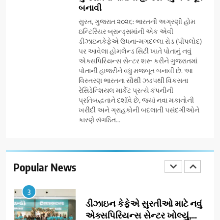
બનાવી
ગ્લોબલ એક્સેલન્સ ફોરમ દ્વારા
નેશનલ લીડરશિપ કોન્કલેવ તથા
સુરત, ગુજરાત ૨૦૨૬: ભારતની અગ્રણી હોમ
ભારત સમ્માન ૨૦૨૬નો ભવ્ય અને
ઇન્ટિરિયર બ્રાન્ડ્સમાંની એક એવી
BUSINESS
ડીઝાઇનકેફેએ ઉધના-મગદલ્લા રોડ (પીપલોદ)
પ્રતિષ્ઠિત કાર્યક્રમ નવી દિલ્હીમાં
પર આવેલા હોમલેન્ડ સિટી ખાતે પોતાનું નવું
સફળતાપૂર્વક યોજાયો
એક્સપિરિયન્સ સેન્ટર શરૂ કરીને ગુજરાતમાં
1
પોતાની હાજરીને વધુ મજબૂત બનાવી છે. આ
ગેટ સેટ ગો રિવ્યુ: ગુજરાતી
વિસ્તરણ ભારતના સૌથી ઝડપથી વિકસતા
સિનેમામાં એક્શન અને રોમાંચનો
રેસિડેન્શિયલ માર્કેટ પ્રત્યે કંપનીની
એક તદ્દન નવો અને અનોખો
ENTERTAINMENT
પ્રતિબદ્ધતાને દર્શાવે છે, જ્યાં નવા મકાનોની
અંદાજ
ખરીદી અને ગ્રાહકોની બદલાતી પસંદગીઓને
કારણે સંગઠિત...
2
ઝી સ્ટુડિયોઝનું ગુજરાતી સિનેમામાં
ગ્રાન્ડ એન્ટ્રી: સિદ્ધાર્થ રાંદેરિયાની
‘ટોમ એન્ડ ચેરી’ સાથે નવા યુગની
Popular News
ENTERTAINMENT
શરૂઆત
3
ડીઝાઇન કેફેએ સુરતીઓ માટે નવું
એક્સપિરિયન્સ સેન્ટર ખોલ્યું,