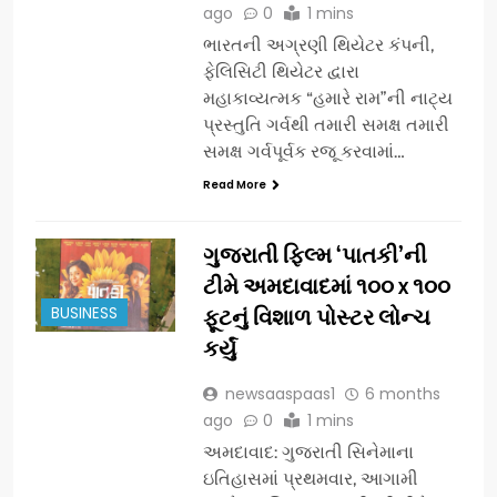
ago
0
1 mins
ભારતની અગ્રણી થિયેટર કંપની,
ફેલિસિટી થિયેટર દ્વારા
મહાકાવ્યત્મક “હમારે રામ”ની નાટ્ય
પ્રસ્તુતિ ગર્વથી તમારી સમક્ષ તમારી
સમક્ષ ગર્વપૂર્વક રજૂ કરવામાં…
Read More
ગુજરાતી ફિલ્મ ‘પાતકી’ની
ટીમે અમદાવાદમાં ૧૦૦ x ૧૦૦
BUSINESS
ફૂટનું વિશાળ પોસ્ટર લોન્ચ
કર્યું
newsaaspaas1
6 months
ago
0
1 mins
અમદાવાદ: ગુજરાતી સિનેમાના
ઇતિહાસમાં પ્રથમવાર, આગામી