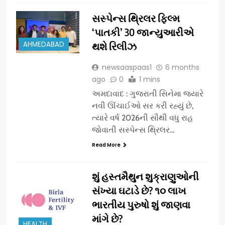
સસ્પેન્સ થ્રિલર ફિલ્મ
‘પાતકી’ 30 જાન્યુઆરીએ
AHMEDABAD
થશે રિલીઝ
newsaaspaas1
6 months
ago
0
1 mins
અમદાવાદ : ગુજરાતી સિનેમા જ્યારે
નવી ઊંચાઈઓ સર કરી રહ્યું છે,
ત્યારે વર્ષ 2026ની સૌથી વધુ રાહ
જોવાતી સસ્પેન્સ થ્રિલર…
Read More
શું હસ્તમૈથુન શુક્રાણુઓની
સંખ્યા ઘટાડે છે? ૧૦ લાખ
ભારતીય પુરુષો શું જાણવા
માંગે છે?
HEALTH