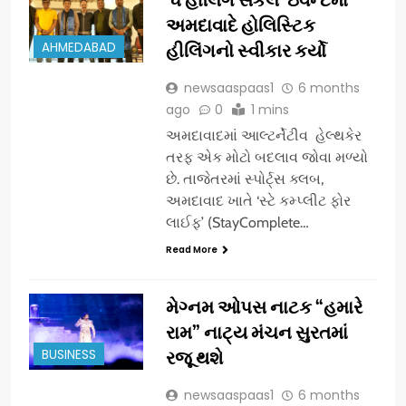
અમદાવાદે હોલિસ્ટિક
AHMEDABAD
હીલિંગનો સ્વીકાર કર્યો
newsaaspaas1
6 months
ago
0
1 mins
અમદાવાદમાં આલ્ટર્નેટીવ હેલ્થકેર
તરફ એક મોટો બદલાવ જોવા મળ્યો
છે. તાજેતરમાં સ્પોર્ટ્સ ક્લબ,
અમદાવાદ ખાતે ‘સ્ટે કમ્પ્લીટ ફોર
લાઈફ’ (StayComplete…
Read More
મેગ્નમ ઓપસ નાટક “હમારે
રામ” નાટ્ય મંચન સુરતમાં
BUSINESS
રજૂ થશે
newsaaspaas1
6 months