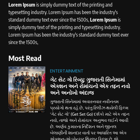
Lorem Ipsum
is simply dummy text of the printing and
typesetting industry. Lorem Ipsum has been the industry's
standard dummy text ever since the 1500s,
Lorem Ipsum
is
simply dummy text of the printing and typesetting industry.
Lorem Ipsum has been the industry's standard dummy text ever
since the 1500s,
Most Read
ENTERTAINMENT
ગેટ સેટ ગો રિવ્યુ: ગુજરાતી સિનેમામાં
એક્શન અને રોમાંચનો એક તદ્દન નવો
અને અનોખો અંદાજ
ગુજરાતી સિનેમામાં અવારનવાર નવીનતમ
પ્રયોગો થતા રહે છે, પરંતુ રિલીઝ થયેલી ફિલ્મ
‘ગેટ સેટ ગો’ (Get Set Go) દર્શકો માટે એક તદ્દન
નવો, તાજો અને રોમાંચક અનુભવ લઈને આવી
છે. અર્ણવ કુમારના નિર્દેશન અને જીનલ
બેલાણીની શાનદાર વાર્તા પર આધારિત આ એક
એક્શન-એડવેન્ચર થ્રિલર ફિલ્મ છે, જે