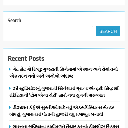
7
અમદાવાદમાં યોજાયેલા ‘ઓકલ્ટ
કોન્ક્લેવ 2026’માં ઈન્ટરનેશનલ
Search
ટેરોટ રીડર પુનિતજી લુલ્લા એ ટેરોટ
AHMEDABAD
SEARCH
કાર્ડ રીડિંગ અંગે માહિતી આપી
8
ગ્લોબલ એક્સેલન્સ ફોરમ દ્વારા
Recent Posts
નેશનલ લીડરશિપ કોન્કલેવ તથા
ભારત સમ્માન ૨૦૨૬નો ભવ્ય અને
BUSINESS
ગેટ સેટ ગો રિવ્યુ: ગુજરાતી સિનેમામાં એક્શન અને રોમાંચનો
પ્રતિષ્ઠિત કાર્યક્રમ નવી દિલ્હીમાં
એક તદ્દન નવો અને અનોખો અંદાજ
સફળતાપૂર્વક યોજાયો
1
ઝી સ્ટુડિયોઝનું ગુજરાતી સિનેમામાં ગ્રાન્ડ એન્ટ્રી: સિદ્ધાર્થ
ગેટ સેટ ગો રિવ્યુ: ગુજરાતી
રાંદેરિયાની ‘ટોમ એન્ડ ચેરી’ સાથે નવા યુગની શરૂઆત
સિનેમામાં એક્શન અને રોમાંચનો
એક તદ્દન નવો અને અનોખો
ENTERTAINMENT
ડીઝાઇન કેફેએ સુરતીઓ માટે નવું એક્સપિરિયન્સ સેન્ટર
અંદાજ
ખોલ્યું, ગુજરાતમાં પોતાની હાજરી વધુ મજબૂત બનાવી
2
ઝી સ્ટુડિયોઝનું ગુજરાતી સિનેમામાં
ભારતના ભવિષ્યના કાર્યબળને તૈયાર કરતાં: ટીમલીઝ સ્કિલ્સ