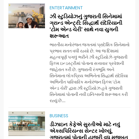
ENTERTAINMENT
5
ઝી સ્ટુડિયોઝનું ગુજરાતી સિનેમામાં
ડો. મિતાલી નાગ (આર્ક ઇવેન્ટ્સ)
ગ્રાન્ડ એન્ટ્રી: સિદ્ધાર્થ રાંદેરિયાની
દ્વારા કિશોર કુમારની જન્મજયંતિ
‘ટોમ એન્ડ ચેરી’ સાથે નવા યુગની
શરૂઆત
નિમિત્તે સંગીતમય શ્રદ્ધાંજલિ
AHMEDABAD
ભારતીય મનોરંજન જગતમાં પ્રાદેશિક સિનેમાનો
પ્રભાવ સતત વધી રહ્યો છે. આ જ દિશામાં
6
મહત્વપૂર્ણ પગલું ભરીને ઝી સ્ટુડિયોઝે ગુજરાતી
177 દેશો અને 52 લાખ દર્શકો:
ફિલ્મ ઇન્ડસ્ટ્રીમાં પોતાના સત્તાવાર પ્રવેશની
ગુજરાતી OTT પ્લેટફોર્મ ‘જોજો’
જાહેરાત કરી છે. ગુજરાતી રંગભૂમિ અને
સિનેમાના લોકપ્રિય અભિનેતા સિદ્ધાર્થ રાંદેરિયા
(JOJO) નો વિશ્વભરમાં દબદબો
BUSINESS
અભિનીત પારિવારિક મનોરંજન ફિલ્મ ‘ટોમ
એન્ડ ચેરી’ દ્વારા ઝી સ્ટુડિયોઝ હવે ગુજરાતી
સિનેમામાં પોતાની નવી ઇનિંગ્સની શરૂઆત કરી
7
રહ્યું છે....
અમદાવાદમાં યોજાયેલા ‘ઓકલ્ટ
કોન્ક્લેવ 2026’માં ઈન્ટરનેશનલ
BUSINESS
ટેરોટ રીડર પુનિતજી લુલ્લા એ ટેરોટ
AHMEDABAD
ડીઝાઇન કેફેએ સુરતીઓ માટે નવું
કાર્ડ રીડિંગ અંગે માહિતી આપી
એક્સપિરિયન્સ સેન્ટર ખોલ્યું,
ગુજરાતમાં પોતાની હાજરી વધુ મજબૂત
8