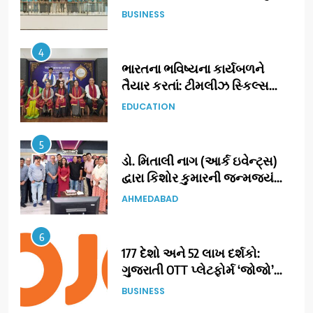
ગુજરાતમાં પોતાની હાજરી વધુ
BUSINESS
મજબૂત બનાવી
4
ભારતના ભવિષ્યના કાર્યબળને
તૈયાર કરતાં: ટીમલીઝ સ્કિલ્સ
યુનિવર્સિટીએ 65 સ્નાતકોને ડિગ્રી
EDUCATION
એનાયત કરી
5
ડો. મિતાલી નાગ (આર્ક ઇવેન્ટ્સ)
દ્વારા કિશોર કુમારની જન્મજયંતિ
નિમિત્તે સંગીતમય શ્રદ્ધાંજલિ
AHMEDABAD
6
177 દેશો અને 52 લાખ દર્શકો:
ગુજરાતી OTT પ્લેટફોર્મ ‘જોજો’
(JOJO) નો વિશ્વભરમાં દબદબો
BUSINESS