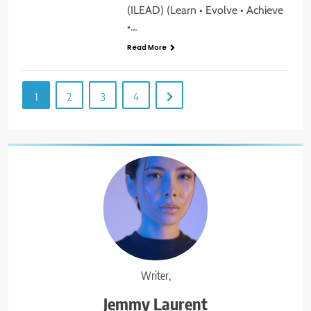
(ILEAD) (Learn • Evolve • Achieve
•…
Read More
1
2
3
4
Writer,
Jemmy Laurent