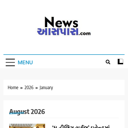
Skip
to
content
MENU
Home
2026
January
August 2026
‘ધ હીલિંગ સર્કલ’ ઇવેન્ટમાં