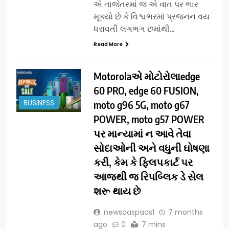
એ તાજેતરમાં જ એ વાત પર ભાર
મૂક્યો છે કે વિશ્વભરમાં પ્રજનન વય
ધરાવતી લગભગ છમાંથી…
Read More
Motorolaએ મોટોરોલાedge
60 PRO, edge 60 FUSION,
BUSINESS
moto g96 5G, moto g67
POWER, moto g57 POWER
પર માન્યામાં ન આવે તેવા
સોદાઓની અને વધુની ઘોષણા
કરી, કેમ કે ફ્લિપકાર્ટ પર
આજથી જ રિપબ્લિક ડે સેલ
શરૂ થાય છે
newsaaspaas1
7 months
ago
0
7 mins