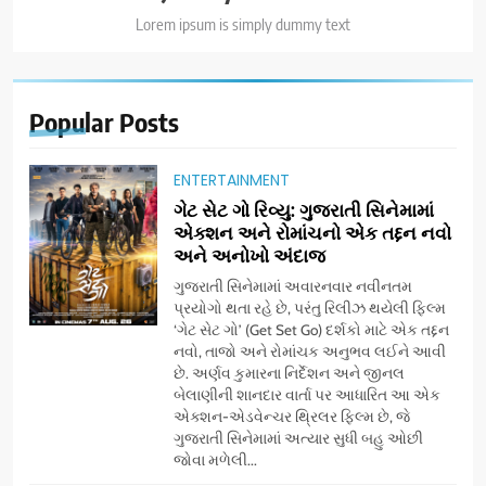
Lorem ipsum is simply dummy text
Popular
Posts
ENTERTAINMENT
ગેટ સેટ ગો રિવ્યુ: ગુજરાતી સિનેમામાં
એક્શન અને રોમાંચનો એક તદ્દન નવો
અને અનોખો અંદાજ
ગુજરાતી સિનેમામાં અવારનવાર નવીનતમ
પ્રયોગો થતા રહે છે, પરંતુ રિલીઝ થયેલી ફિલ્મ
‘ગેટ સેટ ગો’ (Get Set Go) દર્શકો માટે એક તદ્દન
નવો, તાજો અને રોમાંચક અનુભવ લઈને આવી
છે. અર્ણવ કુમારના નિર્દેશન અને જીનલ
બેલાણીની શાનદાર વાર્તા પર આધારિત આ એક
એક્શન-એડવેન્ચર થ્રિલર ફિલ્મ છે, જે
ગુજરાતી સિનેમામાં અત્યાર સુધી બહુ ઓછી
જોવા મળેલી...