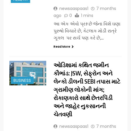
newsaaspaas1
7 months
ago
0
1 mins
આ એક એવો પ્રશ્ન છે જેના વિશે ઘણા
પુરુષો વિચારે છે, કેટલાક મોડી રાત્રે
ગૂગલ પર સર્ચ પણ કરે છે,…
Read More
ઓડિશામાં કથિત જમીન
કૌભાંડ: JSW, સેફ્રોન અને
BUSINESS
લેન્કો ડીલની SEBI તપાસ માટે
ગ્રામીણ લોકોની માંગ;
રોકાણકારો સાથે છેતરપિંડી
અને જાહેર નુકસાનની
ચેતવણી
newsaaspaas1
7 months