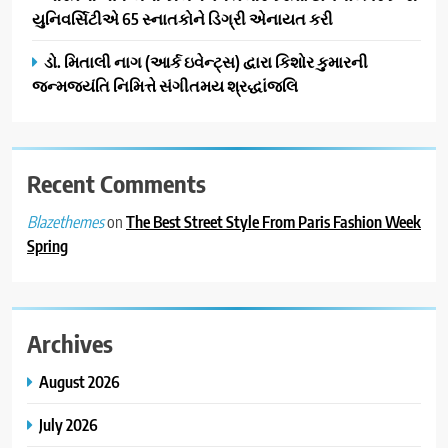
ગ્રાન્ડ એન્ટ્રી: સિદ્ધાર્થ રાંદેરિયાની
યુનિવર્સિટીએ 65 સ્નાતકોને ડિગ્રી એનાયત કરી
‘ટોમ એન્ડ ચેરી’ સાથે નવા યુગની
ENTERTAINMENT
ડો. મિતાલી નાગ (આર્ક ઇવેન્ટ્સ) દ્વારા કિશોર કુમારની
શરૂઆત
જન્મજયંતિ નિમિત્તે સંગીતમય શ્રદ્ધાંજલિ
3
ડીઝાઇન કેફેએ સુરતીઓ માટે નવું
એક્સપિરિયન્સ સેન્ટર ખોલ્યું,
ગુજરાતમાં પોતાની હાજરી વધુ
Recent Comments
BUSINESS
મજબૂત બનાવી
on
The Best Street Style From Paris Fashion Week
Blazethemes
4
Spring
ભારતના ભવિષ્યના કાર્યબળને
તૈયાર કરતાં: ટીમલીઝ સ્કિલ્સ
યુનિવર્સિટીએ 65 સ્નાતકોને ડિગ્રી
EDUCATION
એનાયત કરી
Archives
5
August 2026
ડો. મિતાલી નાગ (આર્ક ઇવેન્ટ્સ)
દ્વારા કિશોર કુમારની જન્મજયંતિ
July 2026
નિમિત્તે સંગીતમય શ્રદ્ધાંજલિ
AHMEDABAD