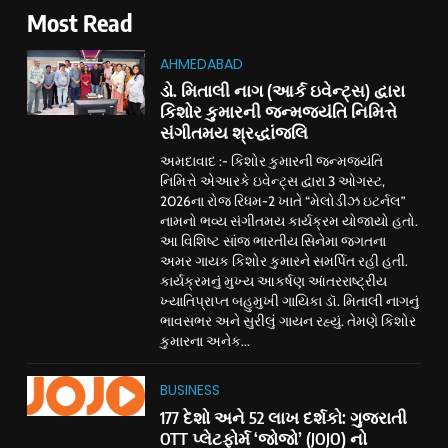
Most Read
AHMEDABAD
ડો. મિતાલી નાગ (આર્ક ઇવેન્ટ્સ) દ્વારા
કિશોર કુમારની જન્મજયંતિ નિમિત્તે
સંગીતમય શ્રદ્ધાંજલિ
અમદાવાદ :- કિશોર કુમારની જન્મજયંતિ
નિમિત્તે એઆરકે ઇવેન્ટ્સ દ્વારા 3 ઓગસ્ટ,
2026ના રોજ રિધમ-2 ખાતે “મેલોડીઝ ઇટર્નલ”
નામનો ભવ્ય સંગીતમય કાર્યક્રમ યોજાયો હતો.
આ વિશિષ્ટ સાંજ ભારતીય સિનેમા જગતના
અમર ગાયક કિશોર કુમારને સમર્પિત રહી હતી.
કાર્યક્રમનું મુખ્ય આકર્ષણ આંતરરાષ્ટ્રીય
ખ્યાતિપ્રાપ્ત બહુમુખી ગાયિકા ડૉ. મિતાલી નાગનું
ભાવસભર અને સુરીલું ગાયન રહ્યું. તેમણે કિશોર
કુમારના અનેક...
BUSINESS
177 દેશો અને 52 લાખ દર્શકો: ગુજરાતી
OTT પ્લેટફોર્મ ‘જોજો’ (JOJO) નો