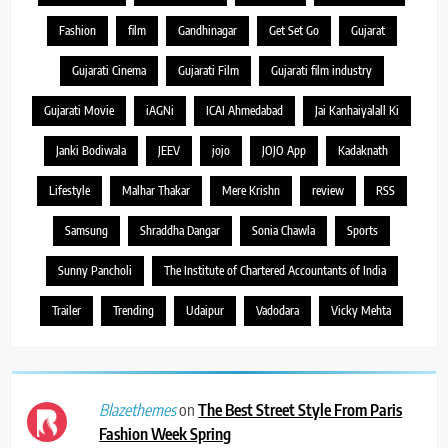
Fashion
film
Gandhinagar
Get Set Go
Gujarat
Gujarati Cinema
Gujarati Film
Gujarati film industry
Gujarati Movie
iAGNi
ICAI Ahmedabad
Jai Kanhaiyalall Ki
Janki Bodiwala
JEEV
jojo
JOJO App
Kadaknath
Lifestyle
Malhar Thakar
Mere Krishn
review
RSS
Samsung
Shraddha Dangar
Sonia Chawla
Sports
Sunny Pancholi
The Institute of Chartered Accountants of India
Trailer
Trending
Udaipur
Vadodara
Vicky Mehta
on
The Best Street Style From Paris
Blazethemes
Fashion Week Spring