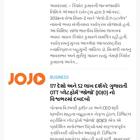
અમદાવાદ :- કિશોર કુમારની જન્મજયંતિ
નિમિત્તે એઆરકે ઇવેન્ટ્સ દ્વારા 3 ઓગસ્ટ,
2026ના રોજ રિધમ-2 ખાતે “મેલોડીઝ ઇટર્નલ”
નામનો ભવ્ય સંગીતમય કાર્યક્રમ યોજાયો હતો.
આ વિશિષ્ટ સાંજ ભારતીય સિનેમા જગતના
અમર ગાયક કિશોર કુમારને સમર્પિત રહી હતી.
કાર્યક્રમનું મુખ્ય આકર્ષણ આંતરરાષ્ટ્રીય
ખ્યાતિપ્રાપ્ત બહુમુખી ગાયિકા ડૉ. મિતાલી નાગનું
ભાવસભર અને સુરીલું ગાયન રહ્યું. તેમણે કિશોર
કુમારના અનેક...
5
BUSINESS
સેમસંગ વિશ્વ યુવા કૌશલ્ય
દિવસની ઉજવણી કરે છે, સેમસંગ
177 દેશો અને 52 લાખ દર્શકો: ગુજરાતી
OTT પ્લેટફોર્મ ‘જોજો’ (JOJO) નો
દોસ્ત કૌશલ્ય વિકાસ કાર્યક્રમના
BUSINESS
CSR
વિશ્વભરમાં દબદબો
30 ટોચના પ્રતિભાશાળી
વિદ્યાર્થીઓનું સન્માન કરે છે
પોતાના વિઝનરી ફાઉન્ડર અને CEO શ્રી
6
ધ્રુવીન શાહના વ્યૂહાત્મક નેતૃત્વ હેઠળ, ડિજિટલ
આયુદા ઓર્ગેનિક્સ દ્વારા
સ્ટ્રીમિંગ પ્લેટફોર્મ ‘જોજો’ (JOJO) એપ એ
ગુજરાતના 5 શહેરોમાં રિટેલ સ્ટોર્સ
પ્રાદેશિક મનોરંજન ઉદ્યોગમાં સફળતાપૂર્વક
ક્રાંતિકારી પરિવર્તન આણ્યું છે. ડિજિટલ
અને ગીર ગાયના વૈદિક વલોણા ઘી-
BUSINESS
જગતમાં ધમાકેદાર એન્ટ્રી કર્યા પછી, અમદાવાદ