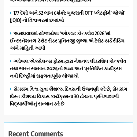
પ્રભાવિત પરિવારોને ફૂડ પેકેટ્સ
1
અને પીવાના પાણીનું વિતરણ કર્યું
177 દેશો અને 52 લાખ દર્શકો: ગુજરાતી OTT પ્લેટફોર્મ ‘જોજો’
ડો. મિતાલી નાગ (આર્ક ઇવેન્ટ્સ)
(JOJO) નો વિશ્વભરમાં દબદબો
દ્વારા કિશોર કુમારની જન્મજયંતિ
નિમિત્તે સંગીતમય શ્રદ્ધાંજલિ
AHMEDABAD
અમદાવાદમાં યોજાયેલા ‘ઓકલ્ટ કોન્ક્લેવ 2026’માં
ઈન્ટરનેશનલ ટેરોટ રીડર પુનિતજી લુલ્લા એ ટેરોટ કાર્ડ રીડિંગ
2
અંગે માહિતી આપી
177 દેશો અને 52 લાખ દર્શકો:
ગુજરાતી OTT પ્લેટફોર્મ ‘જોજો’
ગ્લોબલ એક્સેલન્સ ફોરમ દ્વારા નેશનલ લીડરશિપ કોન્કલેવ
(JOJO) નો વિશ્વભરમાં દબદબો
તથા ભારત સમ્માન ૨૦૨૬નો ભવ્ય અને પ્રતિષ્ઠિત કાર્યક્રમ
BUSINESS
નવી દિલ્હીમાં સફળતાપૂર્વક યોજાયો
3
સેમસંગ વિશ્વ યુવા કૌશલ્ય દિવસની ઉજવણી કરે છે, સેમસંગ
અમદાવાદમાં યોજાયેલા ‘ઓકલ્ટ
દોસ્ત કૌશલ્ય વિકાસ કાર્યક્રમના 30 ટોચના પ્રતિભાશાળી
કોન્ક્લેવ 2026’માં ઈન્ટરનેશનલ
વિદ્યાર્થીઓનું સન્માન કરે છે
ટેરોટ રીડર પુનિતજી લુલ્લા એ ટેરોટ
AHMEDABAD
કાર્ડ રીડિંગ અંગે માહિતી આપી
4
Recent Comments
ગ્લોબલ એક્સેલન્સ ફોરમ દ્વારા