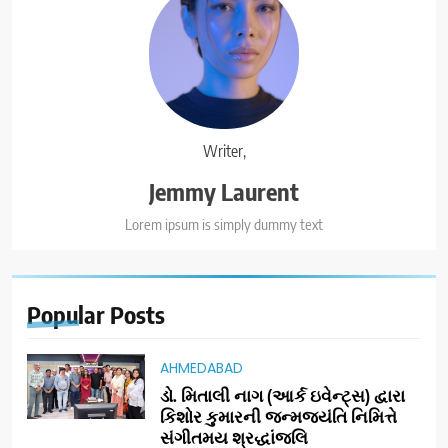
Writer,
Jemmy Laurent
Lorem ipsum is simply dummy text
Popular
Posts
AHMEDABAD
ડો. મિતાલી નાગ (આર્ક ઇવેન્ટ્સ) દ્વારા
કિશોર કુમારની જન્મજયંતિ નિમિત્તે
સંગીતમય શ્રદ્ધાંજલિ