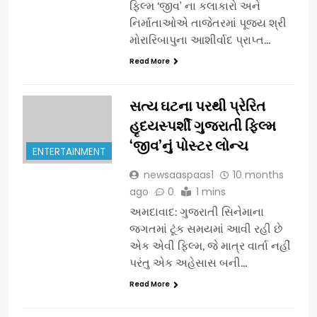
ફિલ્મ ‘જીવ’ ના કલાકારો અને
નિર્માતાઓએ તાજેતરમાં પૂજ્ય શ્રી
મોરારિબાપુના આશીર્વાદ પ્રાપ્ત…
Read More
સત્ય ઘટના પરથી પ્રેરિત
હૃદયસ્પર્શી ગુજરાતી ફિલ્મ
‘જીવ’નું પોસ્ટર લોન્ચ
ENTERTAINMENT
newsaaspaas1
10 months
ago
0
1 mins
અમદાવાદ: ગુજરાતી સિનેમાના
જગતમાં ટૂંક સમયમાં આવી રહી છે
એક એવી ફિલ્મ, જે માત્ર વાર્તા નહીં
પરંતુ એક અહેસાસ બની…
Read More