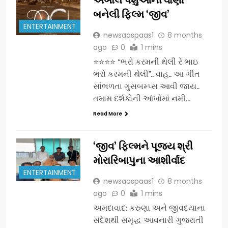
બનેલી ફિલ્મ ‘જીવ’
ENTERTAINMENT
newsaaspaas1
8 months
ago
0
1 mins
⭐⭐⭐⭐ “ભરો કરમની થેલી રે ભાઇ
ભરો કરમની થેલી”.. વાહ.. આ ગીત
સાંભળતા ગુસબમ્પ્સ આવી જાય..
તમામ દર્શકોની આંખોમાં નમી…
Read More
‘જીવ’ ફિલ્મને પૂજ્ય શ્રી
મોરારિબાપુના આશીર્વાદ
ENTERTAINMENT
newsaaspaas1
8 months
ago
0
1 mins
અમદાવાદ: કરુણા અને જીવદયાના
સંદેશથી સમૃદ્ધ આવનારી ગુજરાતી