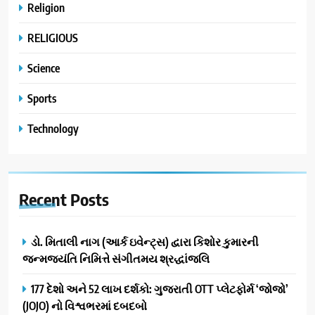
Religion
RELIGIOUS
Science
Sports
Technology
Recent
Posts
ડો. મિતાલી નાગ (આર્ક ઇવેન્ટ્સ) દ્વારા કિશોર કુમારની
જન્મજયંતિ નિમિત્તે સંગીતમય શ્રદ્ધાંજલિ
177 દેશો અને 52 લાખ દર્શકો: ગુજરાતી OTT પ્લેટફોર્મ ‘જોજો’
(JOJO) નો વિશ્વભરમાં દબદબો