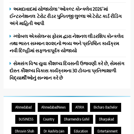
અમદાવાદમાં યોજાયેલા ‘ઓકલ્ટ કોન્ક્લેવ 2026’માં
ઈન્ટરનેશનલ ટેરોટ રીડર પુનિતજી લુલ્લા એ ટેરોટ કાર્ડ રીડિંગ
અંગે માહિતી આપી
ગ્લોબલ એક્સેલન્સ ફોરમ દ્વારા નેશનલ લીડરશિપ કોન્કલેવ
તથા ભારત સમ્માન ૨૦૨૬નો ભવ્ય અને પ્રતિષ્ઠિત કાર્યક્રમ
નવી દિલ્હીમાં સફળતાપૂર્વક યોજાયો
સેમસંગ વિશ્વ યુવા કૌશલ્ય દિવસની ઉજવણી કરે છે, સેમસંગ
દોસ્ત કૌશલ્ય વિકાસ કાર્યક્રમના 30 ટોચના પ્રતિભાશાળી
વિદ્યાર્થીઓનું સન્માન કરે છે
Ahmedabad
AhmedabadNews
ATIRA
Bicharo Bachelor
bUSINESS
Country
Dharmendra Gohil
Dharpakad
Dhruvin Shah
Dr Aashita Jain
Education
Entertainment