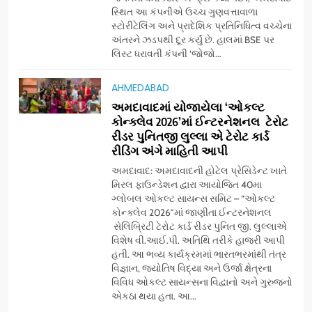
દૂધની શુદ્ધ સેવાઓ સાથે વ્યાપક
સ્થિત આ કંપનીએ ઉચ્ચ ગુણવત્તાવાળા
વિસ્તરણ
સ્ટોરીટેલિંગ અને પ્રાદેશિક પ્રતિનિધિત્વ વચ્ચેના
7
અંતરને ઝડપથી દૂર કર્યું છે. હાલમાં BSE પર
‘ગેટ સેટ ગો’ નું પાવર-પેક્ડ ટ્રેલર
લિસ્ટ ધરાવતી કંપની ‘જોજો...
લોન્ચ: 7 ઓગસ્ટે રિલીઝ થઈ રહેલ
આ ફિલ્મમાં હાઇ-ટેક VFX જોવા
ENTERTAINMENT
AHMEDABAD
મળશે
અમદાવાદમાં યોજાયેલા ‘ઓકલ્ટ
કોન્ક્લેવ 2026’માં ઈન્ટરનેશનલ ટેરોટ
8
રીડર પુનિતજી લુલ્લા એ ટેરોટ કાર્ડ
અમદાવાદમાં ભારે વરસાદ વચ્ચે
રીડિંગ અંગે માહિતી આપી
ફિલ્મ ‘ગેટ સેટ ગો’ની ‘ટીમ
ચિરંજીવી’ માનવતાના કાર્ય માટે
અમદાવાદ: અમદાવાદની હોટેલ પ્રેસિડેન્ટ ખાતે
AHMEDABAD
CSR
મિરલ ફાઉન્ડેશન દ્વારા આયોજિત 40મા
આગળ આવી: ગુલબાઈ ટેકરાના
ગ્લોબલ ઓકલ્ટ સાયન્સ સમિટ – “ઓકલ્ટ
પ્રભાવિત પરિવારોને ફૂડ પેકેટ્સ
કોન્ક્લેવ 2026″માં જાણીતા ઈન્ટરનેશનલ
1
અને પીવાના પાણીનું વિતરણ કર્યું
સેલિબ્રિટી ટેરોટ કાર્ડ રીડર પુનિત જી. લુલ્લાએ
ડો. મિતાલી નાગ (આર્ક ઇવેન્ટ્સ)
વિશેષ વી.આઈ.પી. અતિથિ તરીકે હાજરી આપી
દ્વારા કિશોર કુમારની જન્મજયંતિ
હતી. આ ભવ્ય કાર્યક્રમમાં ભારતભરમાંથી તંત્ર
નિમિત્તે સંગીતમય શ્રદ્ધાંજલિ
AHMEDABAD
વિજ્ઞાન, જ્યોતિષ વિદ્યા અને ઉર્જા ક્ષેત્રના
વિવિધ ઓકલ્ટ સાયન્સના વિદ્વાનો અને ગુરુજનો
એકઠા થયા હતા. આ...
2