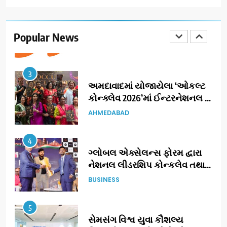
177 દેશો અને 52 લાખ દર્શકો:
ગુજરાતી OTT પ્લેટફોર્મ ‘જોજો’
(JOJO) નો વિશ્વભરમાં દબદબો
Popular News
BUSINESS
3
અમદાવાદમાં યોજાયેલા ‘ઓકલ્ટ
કોન્ક્લેવ 2026’માં ઈન્ટરનેશનલ
ટેરોટ રીડર પુનિતજી લુલ્લા એ ટેરોટ
AHMEDABAD
કાર્ડ રીડિંગ અંગે માહિતી આપી
4
ગ્લોબલ એક્સેલન્સ ફોરમ દ્વારા
નેશનલ લીડરશિપ કોન્કલેવ તથા
ભારત સમ્માન ૨૦૨૬નો ભવ્ય અને
BUSINESS
પ્રતિષ્ઠિત કાર્યક્રમ નવી દિલ્હીમાં
સફળતાપૂર્વક યોજાયો
5
સેમસંગ વિશ્વ યુવા કૌશલ્ય
દિવસની ઉજવણી કરે છે, સેમસંગ