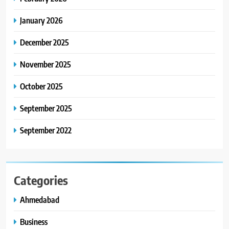
મળશે
January 2026
8
અમદાવાદમાં ભારે વરસાદ વચ્ચે
December 2025
ફિલ્મ ‘ગેટ સેટ ગો’ની ‘ટીમ
ચિરંજીવી’ માનવતાના કાર્ય માટે
November 2025
AHMEDABAD
CSR
આગળ આવી: ગુલબાઈ ટેકરાના
પ્રભાવિત પરિવારોને ફૂડ પેકેટ્સ
October 2025
અને પીવાના પાણીનું વિતરણ કર્યું
September 2025
September 2022
Categories
Ahmedabad
Business