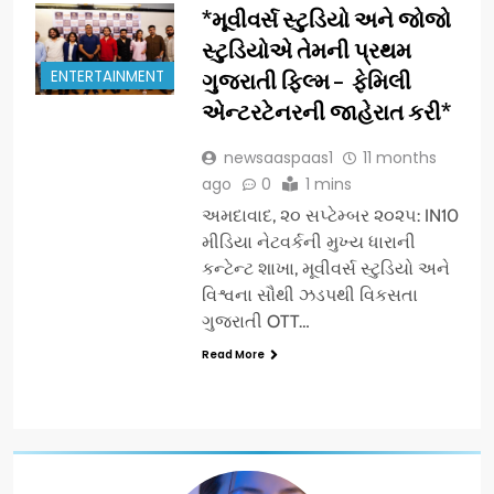
*મૂવીવર્સ સ્ટુડિયો અને જોજો
સ્ટુડિયોએ તેમની પ્રથમ
ENTERTAINMENT
ગુજરાતી ફિલ્મ – ફેમિલી
એન્ટરટેનરની જાહેરાત કરી*
newsaaspaas1
11 months
ago
0
1 mins
અમદાવાદ, ૨૦ સપ્ટેમ્બર ૨૦૨૫: IN10
મીડિયા નેટવર્કની મુખ્ય ધારાની
કન્ટેન્ટ શાખા, મૂવીવર્સ સ્ટુડિયો અને
વિશ્વના સૌથી ઝડપથી વિકસતા
ગુજરાતી OTT…
Read More