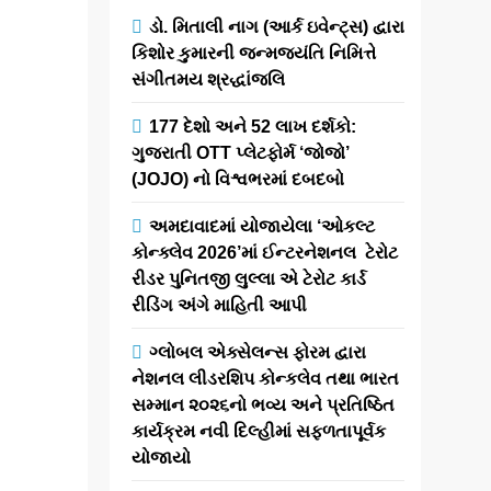
ઓગસ્ટે રિલીઝ
ડો. મિતાલી નાગ (આર્ક ઇવેન્ટ્સ) દ્વારા
થઈ રહેલ આ
કિશોર કુમારની જન્મજયંતિ નિમિત્તે
ફિલ્મમાં હાઇ-
સંગીતમય શ્રદ્ધાંજલિ
ટેક VFX જોવા
મળશે
177 દેશો અને 52 લાખ દર્શકો:
ગુજરાતી OTT પ્લેટફોર્મ ‘જોજો’
(JOJO) નો વિશ્વભરમાં દબદબો
newsaaspaas1
1
week ago
અમદાવાદમાં યોજાયેલા ‘ઓકલ્ટ
0
1
mins
કોન્ક્લેવ 2026’માં ઈન્ટરનેશનલ ટેરોટ
રીડર પુનિતજી લુલ્લા એ ટેરોટ કાર્ડ
વાલ્મિકી પિક્ચર્સ
રીડિંગ અંગે માહિતી આપી
અને જલિયાન
ગ્રુપ દ્વારા નિર્મિત
ગ્લોબલ એક્સેલન્સ ફોરમ દ્વારા
અને ડિરેક્ટર
નેશનલ લીડરશિપ કોન્કલેવ તથા ભારત
અર્ણવ કુમાર દ્વારા
સમ્માન ૨૦૨૬નો ભવ્ય અને પ્રતિષ્ઠિત
નિર્દેશિત મોસ્ટ
કાર્યક્રમ નવી દિલ્હીમાં સફળતાપૂર્વક
અવેટેડ મલ્ટીસ્ટારર
યોજાયો
એડવેન્ચર ફિલ્મ