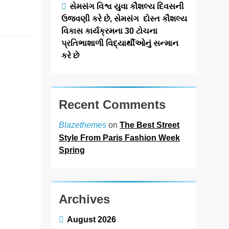
‘ગેટ સેટ…
સેમસંગ વિશ્વ યુવા કૌશલ્ય દિવસની
Read More
ઉજવણી કરે છે, સેમસંગ દોસ્ત કૌશલ્ય
વિકાસ કાર્યક્રમના 30 ટોચના
પ્રતિભાશાળી વિદ્યાર્થીઓનું સન્માન
અમદાવાદમાં
કરે છે
ભારે વરસાદ
વચ્ચે ફિલ્મ
‘ગેટ સેટ ગો’ની
Recent Comments
‘ટીમ ચિરંજીવી’
માનવતાના કાર્ય
on
The Best Street
Blazethemes
માટે આગળ
Style From Paris Fashion Week
Spring
આવી: ગુલબાઈ
ટેકરાના
પ્રભાવિત
પરિવારોને ફૂડ
Archives
પેકેટ્સ અને
August 2026
પીવાના પાણીનું