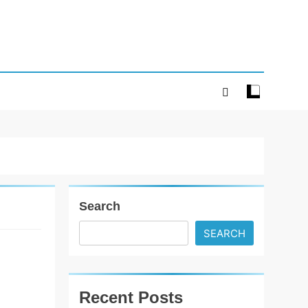
Search
SEARCH
‘ગેટ સેટ ગો’ નું
પાવર-પેક્ડ
ટ્રેલર લોન્ચ: 7
Recent Posts