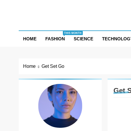
Skip
to
content
THIS MONTH
HOME
FASHION
SCIENCE
TECHNOLOG
Home
Get Set Go
Get 
ENTER