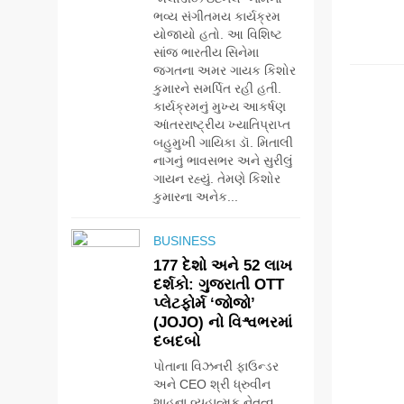
ભવ્ય સંગીતમય કાર્યક્રમ
યોજાયો હતો. આ વિશિષ્ટ
સાંજ ભારતીય સિનેમા
AHME
જગતના અમર ગાયક કિશોર
કુમારને સમર્પિત રહી હતી.
કાર્યક્રમનું મુખ્ય આકર્ષણ
આંતરરાષ્ટ્રીય ખ્યાતિપ્રાપ્ત
બહુમુખી ગાયિકા ડૉ. મિતાલી
નાગનું ભાવસભર અને સુરીલું
ગાયન રહ્યું. તેમણે કિશોર
કુમારના અનેક...
BUSINESS
177 દેશો અને 52 લાખ
દર્શકો: ગુજરાતી OTT
પ્લેટફોર્મ ‘જોજો’
(JOJO) નો વિશ્વભરમાં
દબદબો
પોતાના વિઝનરી ફાઉન્ડર
અને CEO શ્રી ધ્રુવીન
શાહના વ્યૂહાત્મક નેતૃત્વ