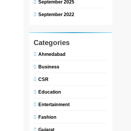
September 2025
ગુજરાતના
September 2022
ટોચના
કલાકારોના
કાફલા સાથે
7મી ઓગસ્ટે
Categories
થિયેટરો
Ahmedabad
ગજવવા તૈયાર
‘ગેટ સેટ ગો’
Business
CSR
newsaaspaas1
1
month
Education
ago
0
1 mins
Entertainment
બોલીવુડ સ્ટાર
દીપક તિજોરી,
Fashion
ભૌમિક સંપત,
જીનલ બેલાણી,
Gujarat