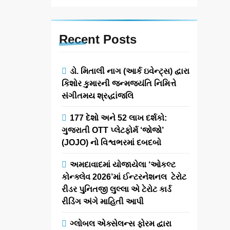
Recent
Posts
ડો. મિતાલી નાગ (આર્ક ઇવેન્ટ્સ) દ્વારા
કિશોર કુમારની જન્મજયંતિ નિમિત્તે
સંગીતમય શ્રદ્ધાંજલિ
177 દેશો અને 52 લાખ દર્શકો:
ગુજરાતી OTT પ્લેટફોર્મ ‘જોજો’
(JOJO) નો વિશ્વભરમાં દબદબો
અમદાવાદમાં યોજાયેલા ‘ઓકલ્ટ
કોન્ક્લેવ 2026’માં ઈન્ટરનેશનલ ટેરોટ
રીડર પુનિતજી લુલ્લા એ ટેરોટ કાર્ડ
રીડિંગ અંગે માહિતી આપી
ગ્લોબલ એક્સેલન્સ ફોરમ દ્વારા