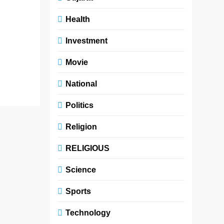
રૌનક કામદાર,
સંવેદના સુવાલ્કા, ,
Health
ભવ્ય ગાંધી, ઓમ
Investment
ભટ્ટ, શરદ શર્મા,
ધર્મેન્દ્ર…
Movie
Read More
National
Politics
Religion
RELIGIOUS
Science
Sports
Technology