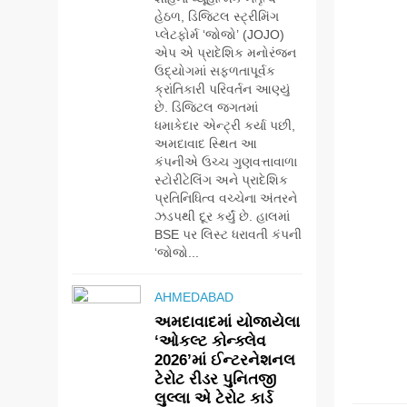
હેઠળ, ડિજિટલ સ્ટ્રીમિંગ
પ્લેટફોર્મ ‘જોજો’ (JOJO)
એપ એ પ્રાદેશિક મનોરંજન
ઉદ્યોગમાં સફળતાપૂર્વક
ક્રાંતિકારી પરિવર્તન આણ્યું
છે. ડિજિટલ જગતમાં
ધમાકેદાર એન્ટ્રી કર્યા પછી,
અમદાવાદ સ્થિત આ
કંપનીએ ઉચ્ચ ગુણવત્તાવાળા
સ્ટોરીટેલિંગ અને પ્રાદેશિક
પ્રતિનિધિત્વ વચ્ચેના અંતરને
ઝડપથી દૂર કર્યું છે. હાલમાં
BSE પર લિસ્ટ ધરાવતી કંપની
‘જોજો...
AHMEDABAD
અમદાવાદમાં યોજાયેલા
‘ઓકલ્ટ કોન્ક્લેવ
2026’માં ઈન્ટરનેશનલ
5
ટેરોટ રીડર પુનિતજી
સેમસંગ વિશ્વ યુવા
લુલ્લા એ ટેરોટ કાર્ડ
કૌશલ્ય દિવસની
ENTER