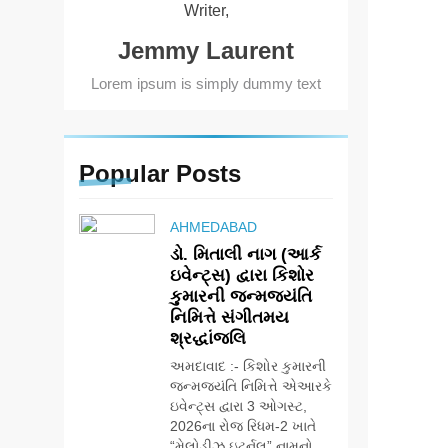
Writer,
Jemmy Laurent
Lorem ipsum is simply dummy text
Popular
Posts
AHMEDABAD
ડો. મિતાલી નાગ (આર્ક
ઇવેન્ટ્સ) દ્વારા કિશોર
કુમારની જન્મજયંતિ
નિમિત્તે સંગીતમય
શ્રદ્ધાંજલિ
અમદાવાદ :- કિશોર કુમારની
જન્મજયંતિ નિમિત્તે એઆરકે
ઇવેન્ટ્સ દ્વારા 3 ઓગસ્ટ,
2026ના રોજ રિધમ-2 ખાતે
“મેલોડીઝ ઇટર્નલ” નામનો