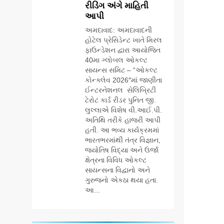
રીડિંગ અંગે માહિતી
ઉજવણી કરે છે,
BUSINESS
CSR
આપી
સેમસંગ દોસ્ત
કૌશલ્ય વિકાસ
અમદાવાદ: અમદાવાદની
6
કાર્યક્રમના 30
હોટેલ પ્રેસિડેન્ટ ખાતે મિરલ
આયુદા ઓર્ગેનિક્સ
ટોચના પ્રતિભાશાળી
ફાઉન્ડેશન દ્વારા આયોજિત
દ્વારા ગુજરાતના 5
વિદ્યાર્થીઓનું
40મા ગ્લોબલ ઓકલ્ટ
શહેરોમાં રિટેલ સ્ટોર્સ
BUSINESS
સન્માન કરે છે
સાયન્સ સમિટ – “ઓકલ્ટ
અને ગીર ગાયના
કોન્ક્લેવ 2026″માં જાણીતા
વૈદિક વલોણા ઘી-
ઈન્ટરનેશનલ સેલિબ્રિટી
7
દૂધની શુદ્ધ સેવાઓ
‘ગેટ સેટ ગો’ નું
ટેરોટ કાર્ડ રીડર પુનિત જી.
સાથે વ્યાપક
પાવર-પેક્ડ ટ્રેલર
લુલ્લાએ વિશેષ વી.આઈ.પી.
વિસ્તરણ
અતિથિ તરીકે હાજરી આપી
લોન્ચ: 7 ઓગસ્ટે
ENTERTAINMENT
હતી. આ ભવ્ય કાર્યક્રમમાં
રિલીઝ થઈ રહેલ
ભારતભરમાંથી તંત્ર વિજ્ઞાન,
આ ફિલ્મમાં હાઇ-ટેક
8
જ્યોતિષ વિદ્યા અને ઉર્જા
VFX જોવા મળશે
અમદાવાદમાં ભારે
ક્ષેત્રના વિવિધ ઓકલ્ટ
વરસાદ વચ્ચે ફિલ્મ
સાયન્સના વિદ્વાનો અને
‘ગેટ સેટ ગો’ની ‘ટીમ
ગુરુજનો એકઠા થયા હતા.
AHMEDABAD
CSR
ચિરંજીવી’ માનવતાના
આ...
કાર્ય માટે આગળ
1
આવી: ગુલબાઈ
ડો. મિતાલી નાગ
ટેકરાના પ્રભાવિત