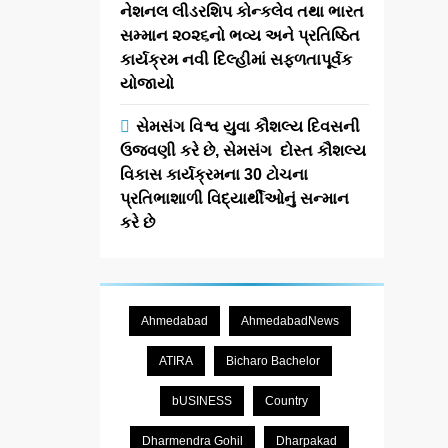
નેશનલ લીડરશિપ કોન્કલેવ તથા ભારત
સમ્માન ૨૦૨૬નો ભવ્ય અને પ્રતિષ્ઠિત
કાર્યક્રમ નવી દિલ્હીમાં સફળતાપૂર્વક
યોજાયો
સેમસંગ વિશ્વ યુવા કૌશલ્ય દિવસની
ઉજવણી કરે છે, સેમસંગ દોસ્ત કૌશલ્ય
વિકાસ કાર્યક્રમના 30 ટોચના
પ્રતિભાશાળી વિદ્યાર્થીઓનું સન્માન
કરે છે
Ahmedabad
AhmedabadNews
ATIRA
Bicharo Bachelor
bUSINESS
Country
Dharmendra Gohil
Dharpakad