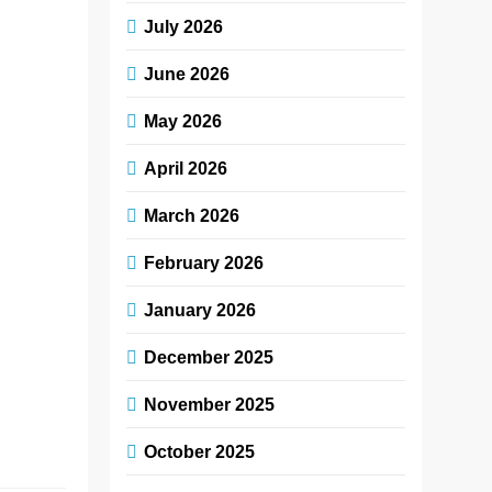
વિતરણ કર્યું
July 2026
June 2026
newsaaspaas1
1
week ago
0
1
May 2026
mins
April 2026
અમદાવાદ શહેરના
ગુલબાઈ ટેકરા
March 2026
વિસ્તારમાં
તાજેતરમાં થયેલા
February 2026
ભારે વરસાદને
કારણે અનેક ગરીબ
January 2026
અને જરૂરિયાતમંદ
December 2025
પરિવારો મુશ્કેલ
પરિસ્થિતિમાં મુકાઈ
November 2025
ગયા હતા….
Read More
October 2025