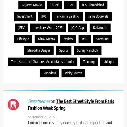
Gujarati Movie
iAGNi
ICAI
ICAI Ahmedabad
Investment
IPO
Jai Kanhaiyalall Ki
Janki Bodiwala
JEEV
Jewellery World 2025
JOJO App
Kadaknath
Lifestyle
Nirav Mehta
review
RSS
Samsung
Shraddha Dangar
Sports
Sunny Pancholi
The Institute of Chartered Accountants of India
Trending
Udaipur
Vadodara
Vicky Mehta
on
The Best Street Style From Paris
Blazethemes
Fashion Week Spring
September 29, 2022
Lorem Ipsum is simply dummy text of the printing and