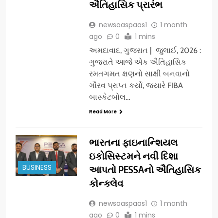
ઐતિહાસિક પ્રારંભ
newsaaspaas1
1 month
ago
0
1 mins
અમદાવાદ, ગુજરાત | જુલાઈ, 2026 :
ગુજરાતે આજે એક ઐતિહાસિક
રમતગમત ક્ષણનો સાક્ષી બનવાનો
ગૌરવ પ્રાપ્ત કર્યો, જ્યારે FIBA
બાસ્કેટબોલ…
Read More
ભારતના ફાઇનાન્શિયલ
ઇકોસિસ્ટમને નવી દિશા
BUSINESS
આપતો PESSAનો ઐતિહાસિક
કોન્ક્લેવ
newsaaspaas1
1 month
ago
0
1 mins