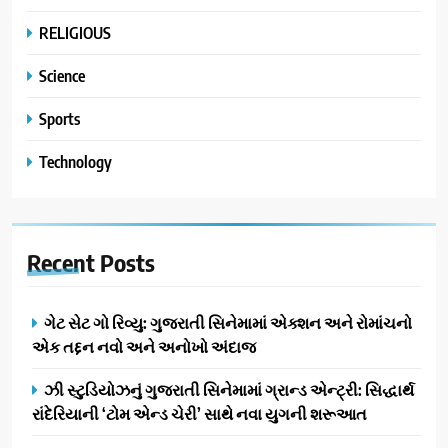
RELIGIOUS
Science
Sports
Technology
Recent
Posts
ગેટ સેટ ગો રિવ્યુ: ગુજરાતી સિનેમામાં એક્શન અને રોમાંચનો
એક તદ્દન નવો અને અનોખો અંદાજ
ઝી સ્ટુડિયોઝનું ગુજરાતી સિનેમામાં ગ્રાન્ડ એન્ટ્રી: સિદ્ધાર્થ
રાંદેરિયાની ‘ટોમ એન્ડ ચેરી’ સાથે નવા યુગની શરૂઆત