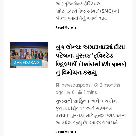
એડ્યુટેનમેન્ટ ફેસ્ટિવલ
‘સોર્ટમાયકોલેજ સમિટ’ (SMC) ની
બીજી આવૃત્તિનું આજે ૨૭…
Read More
બુક લોન્ચ: અમદાવાદમાં દીક્ષા
પટેલના પુસ્તક ‘ટ્વિસ્ટેડ
AHMEDABAD
વ્હિસ્પર્સ’ (Twisted Whispers)
નું વિમોચન કરાયું
newsaaspaas1
2 months
ago
0
1 mins
ગુજરાતી સાહિત્ય અને વાચકોમાં
ક્રાઇમ, થ્રિલર અને સસ્પેન્સ
ધરાવતા પુસ્તકો માટે હંમેશા એક ખાસ
આકર્ષણ રહ્યું છે. આ જ રોમાંચને…
Read More