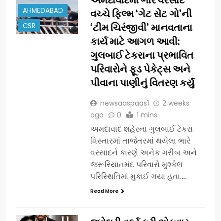
AHMEDABAD
વચ્ચે ફિલ્મ ‘ગેટ સેટ ગો’ની
CSR
‘ટીમ ચિરંજીવી’ માનવતાના
કાર્ય માટે આગળ આવી:
ગુલબાઈ ટેકરાના પ્રભાવિત
પરિવારોને ફૂડ પેકેટ્સ અને
પીવાના પાણીનું વિતરણ કર્યું
newsaaspaas1
2 weeks
ago
0
1 mins
અમદાવાદ શહેરના ગુલબાઈ ટેકરા
વિસ્તારમાં તાજેતરમાં થયેલા ભારે
વરસાદને કારણે અનેક ગરીબ અને
જરૂરિયાતમંદ પરિવારો મુશ્કેલ
પરિસ્થિતિમાં મુકાઈ ગયા હતા….
Read More