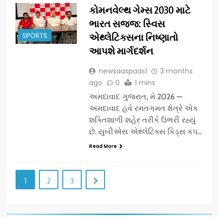
કોમનવેલ્થ ગેમ્સ 2030 માટે
ભારત સજ્જ: સ્વિસ
SPORTS
એથ્લેટિક્સના નિષ્ણાતો
આપશે માર્ગદર્શન
newsaaspaas1
3 months
ago
0
1 mins
અમદાવાદ ગુજરાત, મે 2026 —
અમદાવાદ હવે રમતગમત ક્ષેત્રે એક
શક્તિશાળી શહેર તરીકે ઉભરી રહ્યું
છે. યુબીએસ એથ્લેટિક્સ કિડ્સ કપ…
Read More
1
2
3