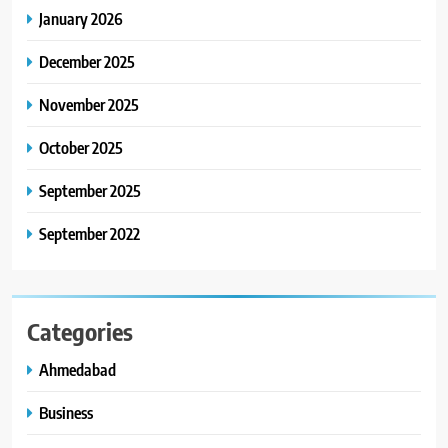
January 2026
નેશનલ લીડરશિપ કોન્કલેવ તથા
ભારત સમ્માન ૨૦૨૬નો ભવ્ય અને
BUSINESS
December 2025
પ્રતિષ્ઠિત કાર્યક્રમ નવી દિલ્હીમાં
સફળતાપૂર્વક યોજાયો
November 2025
October 2025
September 2025
September 2022
Categories
Ahmedabad
Business