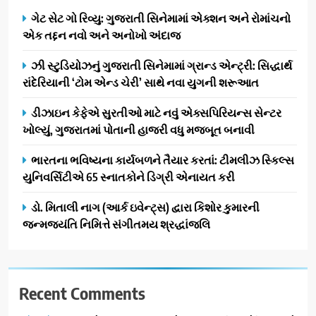
એક તદ્દન નવો અને અનોખો
ગેટ સેટ ગો રિવ્યુ: ગુજરાતી સિનેમામાં એક્શન અને રોમાંચનો
ENTERTAINMENT
અંદાજ
એક તદ્દન નવો અને અનોખો અંદાજ
2
ઝી સ્ટુડિયોઝનું ગુજરાતી સિનેમામાં ગ્રાન્ડ એન્ટ્રી: સિદ્ધાર્થ
ઝી સ્ટુડિયોઝનું ગુજરાતી સિનેમામાં
રાંદેરિયાની ‘ટોમ એન્ડ ચેરી’ સાથે નવા યુગની શરૂઆત
ગ્રાન્ડ એન્ટ્રી: સિદ્ધાર્થ રાંદેરિયાની
‘ટોમ એન્ડ ચેરી’ સાથે નવા યુગની
ENTERTAINMENT
ડીઝાઇન કેફેએ સુરતીઓ માટે નવું એક્સપિરિયન્સ સેન્ટર
શરૂઆત
ખોલ્યું, ગુજરાતમાં પોતાની હાજરી વધુ મજબૂત બનાવી
3
ભારતના ભવિષ્યના કાર્યબળને તૈયાર કરતાં: ટીમલીઝ સ્કિલ્સ
ડીઝાઇન કેફેએ સુરતીઓ માટે નવું
યુનિવર્સિટીએ 65 સ્નાતકોને ડિગ્રી એનાયત કરી
એક્સપિરિયન્સ સેન્ટર ખોલ્યું,
ગુજરાતમાં પોતાની હાજરી વધુ
BUSINESS
ડો. મિતાલી નાગ (આર્ક ઇવેન્ટ્સ) દ્વારા કિશોર કુમારની
મજબૂત બનાવી
જન્મજયંતિ નિમિત્તે સંગીતમય શ્રદ્ધાંજલિ
4
ભારતના ભવિષ્યના કાર્યબળને
તૈયાર કરતાં: ટીમલીઝ સ્કિલ્સ
Recent Comments
યુનિવર્સિટીએ 65 સ્નાતકોને ડિગ્રી
EDUCATION
એનાયત કરી