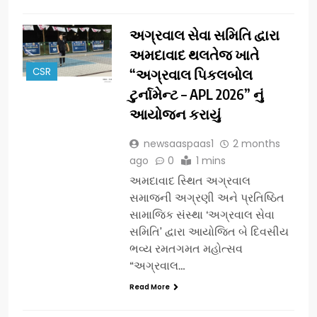
અગ્રવાલ સેવા સમિતિ દ્વારા
અમદાવાદ થલતેજ ખાતે
CSR
“અગ્રવાલ પિકલબોલ
ટુર્નામેન્ટ – APL 2026” નું
આયોજન કરાયું
newsaaspaas1
2 months
ago
0
1 mins
અમદાવાદ સ્થિત અગ્રવાલ
સમાજની અગ્રણી અને પ્રતિષ્ઠિત
સામાજિક સંસ્થા ‘અગ્રવાલ સેવા
સમિતિ’ દ્વારા આયોજિત બે દિવસીય
ભવ્ય રમતગમત મહોત્સવ
“અગ્રવાલ…
Read More