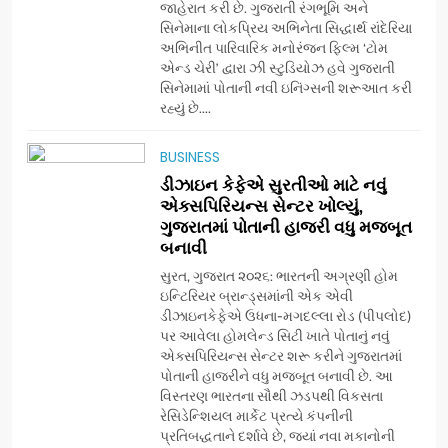
જાહેરાત કરી છે. ગુજરાતી રંગભૂમિ અને
કોન્ક્લેવ 2026’માં ઈન્ટરનેશનલ
સિનેમાના લોકપ્રિય અભિનેતા સિદ્ધાર્થ રાંદેરિયા
ટેરોટ રીડર પુનિતજી લુલ્લા એ ટેરોટ
AHMEDABAD
અભિનીત પારિવારિક મનોરંજન ફિલ્મ ‘ટોમ
કાર્ડ રીડિંગ અંગે માહિતી આપી
એન્ડ ચેરી’ દ્વારા ઝી સ્ટુડિયોઝ હવે ગુજરાતી
સિનેમામાં પોતાની નવી ઇનિંગ્સની શરૂઆત કરી
8
રહ્યું છે....
ગ્લોબલ એક્સેલન્સ ફોરમ દ્વારા
નેશનલ લીડરશિપ કોન્કલેવ તથા
BUSINESS
ભારત સમ્માન ૨૦૨૬નો ભવ્ય અને
BUSINESS
ડીઝાઇન કેફેએ સુરતીઓ માટે નવું
પ્રતિષ્ઠિત કાર્યક્રમ નવી દિલ્હીમાં
એક્સપિરિયન્સ સેન્ટર ખોલ્યું,
સફળતાપૂર્વક યોજાયો
ગુજરાતમાં પોતાની હાજરી વધુ મજબૂત
1
બનાવી
ગેટ સેટ ગો રિવ્યુ: ગુજરાતી
સુરત, ગુજરાત ૨૦૨૬: ભારતની અગ્રણી હોમ
સિનેમામાં એક્શન અને રોમાંચનો
ઇન્ટિરિયર બ્રાન્ડ્સમાંની એક એવી
એક તદ્દન નવો અને અનોખો
ENTERTAINMENT
ડીઝાઇનકેફેએ ઉધના-મગદલ્લા રોડ (પીપલોદ)
અંદાજ
પર આવેલા હોમલેન્ડ સિટી ખાતે પોતાનું નવું
એક્સપિરિયન્સ સેન્ટર શરૂ કરીને ગુજરાતમાં
2
પોતાની હાજરીને વધુ મજબૂત બનાવી છે. આ
ઝી સ્ટુડિયોઝનું ગુજરાતી સિનેમામાં
વિસ્તરણ ભારતના સૌથી ઝડપથી વિકસતા
ગ્રાન્ડ એન્ટ્રી: સિદ્ધાર્થ રાંદેરિયાની
રેસિડેન્શિયલ માર્કેટ પ્રત્યે કંપનીની
‘ટોમ એન્ડ ચેરી’ સાથે નવા યુગની
પ્રતિબદ્ધતાને દર્શાવે છે, જ્યાં નવા મકાનોની
ENTERTAINMENT