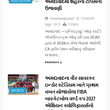
EDUCATION
અમદાવાદમાં શહેરના ટોપર્સની
ઉજવણી
newsaaspaas1
1 month
ago
0
1 mins
અમદાવાદ — ઇન્સ્ટિટ્યૂટ ઑફ ચાર્ટર્ડ
એકાઉન્ટન્ટ્સ ઑફ ઇન્ડિયા (ICAI)
દ્વારા મે 2026ના રોજ લેવામાં આવેલી
CA ફાઉન્ડેશન પરીક્ષાનું પરિણામ
સત્તાવાર…
Read More
અમદાવાદના વીર સાવરકર
ઇન્ડોર સ્ટેડિયમ ખાતે પ્રથમ
SPORTS
વખત યોજાયેલા FIBA
બાસ્કેટબોલ વર્લ્ડ કપ 2027
એશિયન ક્વોલિફાયર્સનો