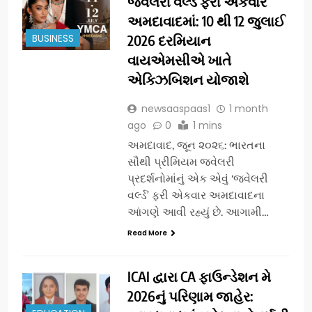
જ્વેલરી વર્લ્ડ ફરી એકવાર
અમદાવાદમાં: 10 થી 12 જુલાઈ
BUSINESS
2026 દરમિયાન
વાયએમસીએ ખાતે
એક્ઝિબિશન યોજાશે
newsaaspaas1
1 month
ago
0
1 mins
અમદાવાદ, જૂન ૨૦૨૬: ભારતના
સૌથી પ્રીમિયમ જ્વેલરી
પ્રદર્શનોમાંનું એક એવું ‘જ્વેલરી
વર્લ્ડ’ ફરી એકવાર અમદાવાદના
આંગણે આવી રહ્યું છે. આગામી…
Read More
ICAI દ્વારા CA ફાઉન્ડેશન મે
2026નું પરિણામ જાહેર: