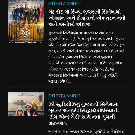
ENTERTAINMENT
ગેટ સેટ ગો રિવ્યુ: ગુજરાતી સિનેમામાં
એક્શન અને રોમાંચનો એક તદ્દન નવો
અને અનોખો અંદાજ
ગુજરાતી સિનેમામાં અવારનવાર નવીનતમ
પ્રયોગો થતા રહે છે, પરંતુ રિલીઝ થયેલી ફિલ્મ
‘ગેટ સેટ ગો’ (Get Set Go) દર્શકો માટે એક તદ્દન
નવો, તાજો અને રોમાંચક અનુભવ લઈને આવી
છે. અર્ણવ કુમારના નિર્દેશન અને જીનલ
બેલાણીની શાનદાર વાર્તા પર આધારિત આ એક
એક્શન-એડવેન્ચર થ્રિલર ફિલ્મ છે, જે
ગુજરાતી સિનેમામાં અત્યાર સુધી બહુ ઓછી
જોવા મળેલી...
ENTERTAINMENT
ઝી સ્ટુડિયોઝનું ગુજરાતી સિનેમામાં
ગ્રાન્ડ એન્ટ્રી: સિદ્ધાર્થ રાંદેરિયાની
‘ટોમ એન્ડ ચેરી’ સાથે નવા યુગની
શરૂઆત
ભારતીય મનોરંજન જગતમાં પ્રાદેશિક સિનેમાનો