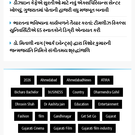
ડીઝાઇન કેફેએ સુરતીઓ માટે નવું એક્સપિરિયન્સ સેન્ટર
ખોલ્યું, ગુજરાતમાં પોતાની હાજરી વધુ મજબૂત બનાવી
ભારતના ભવિષ્યના કાર્યબળને તૈયાર કરતાં: ટીમલીઝ સ્કિલ્સ
યુનિવર્સિટીએ 65 સ્નાતકોને ડિગ્રી એનાયત કરી
ડો. મિતાલી નાગ (આર્ક ઇવેન્ટ્સ) દ્વારા કિશોર કુમારની
જન્મજયંતિ નિમિત્તે સંગીતમય શ્રદ્ધાંજલિ
2026
Ahmedabad
AhmedabadNews
ATIRA
Bicharo Bachelor
bUSINESS
Country
Dharmendra Gohil
Dhruvin Shah
Dr Aashita Jain
Education
Entertainment
Fashion
film
Gandhinagar
Get Set Go
Gujarat
Gujarati Cinema
Gujarati Film
Gujarati film industry