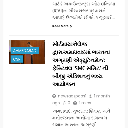
ચાર્ટર્ડ અકાઉન્ટન્ટ્સ ઓફ ઇન્ડિયા
(ICAI)ના ગૌરવસભર પ્રવાસને
આપણે ઉજવીએ છીએ. ૧ જુલાઈ,…
Read More
સોર્ટમાયકોલેજ
AHMEDABAD
દ્વારાઅમદાવાદમાં ભારતના
CSR
અગ્રણી એડ્યુટેનમેન્ટ
ફેસ્ટિવલ ‘SMC સમિટ’ ની
બીજી એડિશનનું ભવ્ય
આયોજન
newsaaspaas1
1 month
ago
0
1 mins
અમદાવાદ, ગુજરાત: શિક્ષણ અને
મનોરંજનના અનોખા સમન્વય
સમાન ભારતના અગ્રણી