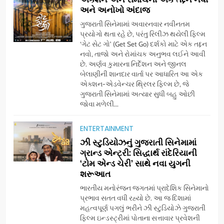
અને અનોખો અંદાજ
ગુજરાતી સિનેમામાં અવારનવાર નવીનતમ
પ્રયોગો થતા રહે છે, પરંતુ રિલીઝ થયેલી ફિલ્મ
‘ગેટ સેટ ગો’ (Get Set Go) દર્શકો માટે એક તદ્દન
નવો, તાજો અને રોમાંચક અનુભવ લઈને આવી
છે. અર્ણવ કુમારના નિર્દેશન અને જીનલ
બેલાણીની શાનદાર વાર્તા પર આધારિત આ એક
5
એક્શન-એડવેન્ચર થ્રિલર ફિલ્મ છે, જે
ડો. મિતાલી નાગ (આર્ક ઇવેન્ટ્સ)
ગુજરાતી સિનેમામાં અત્યાર સુધી બહુ ઓછી
દ્વારા કિશોર કુમારની જન્મજયંતિ
જોવા મળેલી...
નિમિત્તે સંગીતમય શ્રદ્ધાંજલિ
AHMEDABAD
ENTERTAINMENT
ઝી સ્ટુડિયોઝનું ગુજરાતી સિનેમામાં
6
ગ્રાન્ડ એન્ટ્રી: સિદ્ધાર્થ રાંદેરિયાની
177 દેશો અને 52 લાખ દર્શકો:
‘ટોમ એન્ડ ચેરી’ સાથે નવા યુગની
ગુજરાતી OTT પ્લેટફોર્મ ‘જોજો’
શરૂઆત
(JOJO) નો વિશ્વભરમાં દબદબો
BUSINESS
ભારતીય મનોરંજન જગતમાં પ્રાદેશિક સિનેમાનો
પ્રભાવ સતત વધી રહ્યો છે. આ જ દિશામાં
મહત્વપૂર્ણ પગલું ભરીને ઝી સ્ટુડિયોઝે ગુજરાતી
7
ફિલ્મ ઇન્ડસ્ટ્રીમાં પોતાના સત્તાવાર પ્રવેશની
અમદાવાદમાં યોજાયેલા ‘ઓકલ્ટ