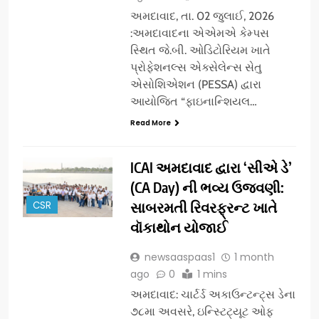
અમદાવાદ, તા. 02 જુલાઈ, 2026
:અમદાવાદના એએમએ કેમ્પસ
સ્થિત જે.બી. ઓડિટોરિયમ ખાતે
પ્રોફેશનલ્સ એક્સેલેન્સ સેતુ
એસોશિએશન (PESSA) દ્વારા
આયોજિત “ફાઇનાન્શિયલ…
Read More
ICAI અમદાવાદ દ્વારા ‘સીએ ડે’
(CA Day) ની ભવ્ય ઉજવણી:
CSR
સાબરમતી રિવરફ્રન્ટ ખાતે
વૉકાથોન યોજાઈ
newsaaspaas1
1 month
ago
0
1 mins
અમદાવાદ: ચાર્ટર્ડ અકાઉન્ટન્ટ્સ ડેના
૭૮મા અવસરે, ઇન્સ્ટિટ્યૂટ ઓફ