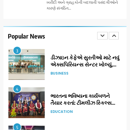
ખરીદી અને ગ્રાહકોની બદલાતી પસંદગીઓને
શરૂઆત
કારણે સંગઠિત...
3
ડીઝાઇન કેફેએ સુરતીઓ માટે નવું
એક્સપિરિયન્સ સેન્ટર ખોલ્યું,
ગુજરાતમાં પોતાની હાજરી વધુ
Popular News
BUSINESS
મજબૂત બનાવી
4
ભારતના ભવિષ્યના કાર્યબળને
તૈયાર કરતાં: ટીમલીઝ સ્કિલ્સ
યુનિવર્સિટીએ 65 સ્નાતકોને ડિગ્રી
EDUCATION
એનાયત કરી
5
ડો. મિતાલી નાગ (આર્ક ઇવેન્ટ્સ)
દ્વારા કિશોર કુમારની જન્મજયંતિ
નિમિત્તે સંગીતમય શ્રદ્ધાંજલિ
AHMEDABAD
6