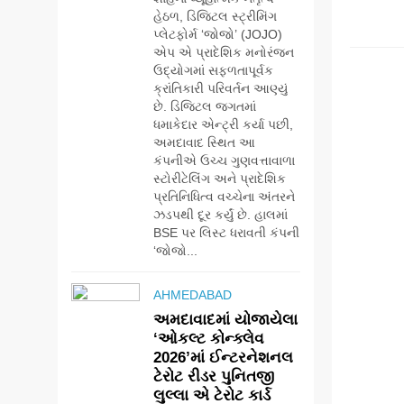
હેઠળ, ડિજિટલ સ્ટ્રીમિંગ
પ્લેટફોર્મ ‘જોજો’ (JOJO)
ENTER
એપ એ પ્રાદેશિક મનોરંજન
ઉદ્યોગમાં સફળતાપૂર્વક
ક્રાંતિકારી પરિવર્તન આણ્યું
છે. ડિજિટલ જગતમાં
ધમાકેદાર એન્ટ્રી કર્યા પછી,
અમદાવાદ સ્થિત આ
કંપનીએ ઉચ્ચ ગુણવત્તાવાળા
સ્ટોરીટેલિંગ અને પ્રાદેશિક
પ્રતિનિધિત્વ વચ્ચેના અંતરને
ઝડપથી દૂર કર્યું છે. હાલમાં
BSE પર લિસ્ટ ધરાવતી કંપની
‘જોજો...
AHMEDABAD
અમદાવાદમાં યોજાયેલા
‘ઓકલ્ટ કોન્ક્લેવ
2026’માં ઈન્ટરનેશનલ
5
ટેરોટ રીડર પુનિતજી
સેમસંગ વિશ્વ યુવા
લુલ્લા એ ટેરોટ કાર્ડ
કૌશલ્ય દિવસની