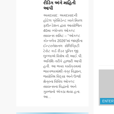
રીડિંગ અંગે માહિતી
ઉજવણી કરે છે,
BUSINESS
CSR
આપી
સેમસંગ દોસ્ત
કૌશલ્ય વિકાસ
અમદાવાદ: અમદાવાદની
6
કાર્યક્રમના 30
હોટેલ પ્રેસિડેન્ટ ખાતે મિરલ
આયુદા ઓર્ગેનિક્સ
ટોચના પ્રતિભાશાળી
ફાઉન્ડેશન દ્વારા આયોજિત
દ્વારા ગુજરાતના 5
વિદ્યાર્થીઓનું
40મા ગ્લોબલ ઓકલ્ટ
શહેરોમાં રિટેલ સ્ટોર્સ
BUSINESS
સન્માન કરે છે
સાયન્સ સમિટ – “ઓકલ્ટ
અને ગીર ગાયના
કોન્ક્લેવ 2026″માં જાણીતા
વૈદિક વલોણા ઘી-
ઈન્ટરનેશનલ સેલિબ્રિટી
7
દૂધની શુદ્ધ સેવાઓ
‘ગેટ સેટ ગો’ નું
ટેરોટ કાર્ડ રીડર પુનિત જી.
સાથે વ્યાપક
પાવર-પેક્ડ ટ્રેલર
લુલ્લાએ વિશેષ વી.આઈ.પી.
વિસ્તરણ
અતિથિ તરીકે હાજરી આપી
લોન્ચ: 7 ઓગસ્ટે
ENTERTAINMENT
હતી. આ ભવ્ય કાર્યક્રમમાં
રિલીઝ થઈ રહેલ
ભારતભરમાંથી તંત્ર વિજ્ઞાન,
આ ફિલ્મમાં હાઇ-ટેક
8
જ્યોતિષ વિદ્યા અને ઉર્જા
VFX જોવા મળશે
અમદાવાદમાં ભારે
ક્ષેત્રના વિવિધ ઓકલ્ટ
વરસાદ વચ્ચે ફિલ્મ
સાયન્સના વિદ્વાનો અને
‘ગેટ સેટ ગો’ની ‘ટીમ
ગુરુજનો એકઠા થયા હતા.
AHMEDABAD
CSR
ચિરંજીવી’ માનવતાના
આ...
કાર્ય માટે આગળ
ENTER
1
આવી: ગુલબાઈ
ડો. મિતાલી નાગ
ટેકરાના પ્રભાવિત