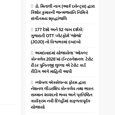
‘જીવ’
ડો. મિતાલી નાગ (આર્ક ઇવેન્ટ્સ) દ્વારા
કિશોર કુમારની જન્મજયંતિ નિમિત્તે
newsaaspaas1
8
સંગીતમય શ્રદ્ધાંજલિ
months
177 દેશો અને 52 લાખ દર્શકો:
ago
0
1 mins
ગુજરાતી OTT પ્લેટફોર્મ ‘જોજો’
⭐⭐⭐⭐ “ભરો
(JOJO) નો વિશ્વભરમાં દબદબો
કરમની થેલી રે ભાઇ
ભરો કરમની થેલી”..
અમદાવાદમાં યોજાયેલા ‘ઓકલ્ટ
વાહ.. આ ગીત
કોન્ક્લેવ 2026’માં ઈન્ટરનેશનલ ટેરોટ
સાંભળતા
રીડર પુનિતજી લુલ્લા એ ટેરોટ કાર્ડ
ગુસબમ્પ્સ આવી
રીડિંગ અંગે માહિતી આપી
જાય.. તમામ
દર્શકોની આંખોમાં
ગ્લોબલ એક્સેલન્સ ફોરમ દ્વારા
નમી…
નેશનલ લીડરશિપ કોન્કલેવ તથા ભારત
સમ્માન ૨૦૨૬નો ભવ્ય અને પ્રતિષ્ઠિત
Read More
કાર્યક્રમ નવી દિલ્હીમાં સફળતાપૂર્વક
યોજાયો
‘જીવ’ ફિલ્મને