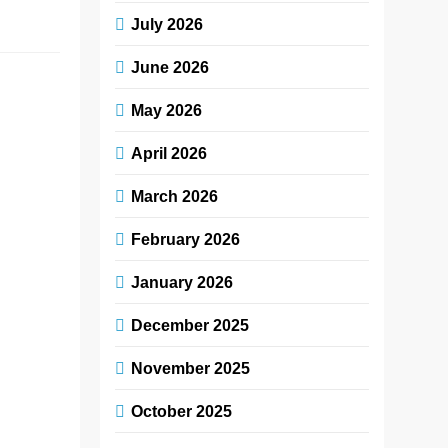
Read More
July 2026
June 2026
જીવદયાના
મહામૂલા સંદેશ
May 2026
સાથે ગુજરાતી
April 2026
ફિલ્મ ‘જીવ’નું
પ્રમોશન શરૂ,
March 2026
જૈન આચાર્ય
February 2026
મહાશ્રમણજીના
આશીર્વાદ લીધા
January 2026
December 2025
newsaaspaas1
9
months
November 2025
ago
0
1 mins
October 2025
અમદાવાદ :
ગુજરાતી સિનેમાના