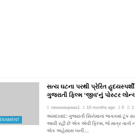
સત્ય ઘટના પરથી પ્રેરિત હૃદયસ્પર્શી
ગુજરાતી ફિલ્મ ‘જીવ’નું પોસ્ટર લોન્
newsaaspaas1
10 months ago
0
1
અમદાવાદ: ગુજરાતી સિનેમાના જગતમાં ટૂંક સ
TAINMENT
આવી રહી છે એક એવી ફિલ્મ, જે માત્ર વાર્તા નહ
એક અહેસાસ બની…