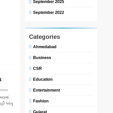
September 2025
ઇતિહાસમાં પ્રથમ
વખત જીવદયાના
September 2022
વિષય પર બનેલી
હૃદયસ્પર્શી ફિલ્મ
‘જીવ’ (JEEV)ના
પ્રમોશનની
Categories
શરૂઆત ધાર્મિક
Ahmedabad
અને પવિત્ર…
Read More
Business
CSR
ચ
Education
 mins
Entertainment
મયમાં
Fashion
ીં પરંતુ
Gujarat