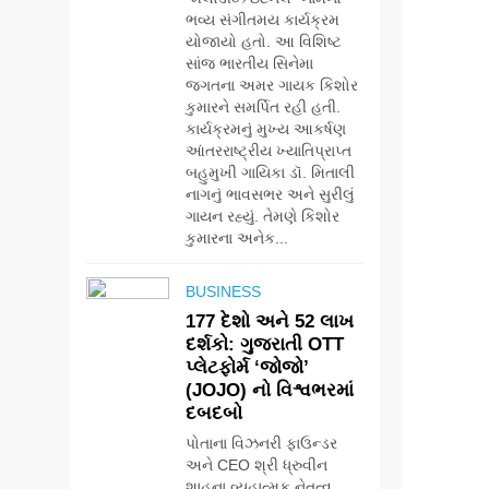
ભવ્ય સંગીતમય કાર્યક્રમ
યોજાયો હતો. આ વિશિષ્ટ
સાંજ ભારતીય સિનેમા
જગતના અમર ગાયક કિશોર
કુમારને સમર્પિત રહી હતી.
કાર્યક્રમનું મુખ્ય આકર્ષણ
આંતરરાષ્ટ્રીય ખ્યાતિપ્રાપ્ત
બહુમુખી ગાયિકા ડૉ. મિતાલી
નાગનું ભાવસભર અને સુરીલું
ગાયન રહ્યું. તેમણે કિશોર
કુમારના અનેક...
BUSINESS
177 દેશો અને 52 લાખ
દર્શકો: ગુજરાતી OTT
પ્લેટફોર્મ ‘જોજો’
(JOJO) નો વિશ્વભરમાં
દબદબો
પોતાના વિઝનરી ફાઉન્ડર
અને CEO શ્રી ધ્રુવીન
શાહના વ્યૂહાત્મક નેતૃત્વ