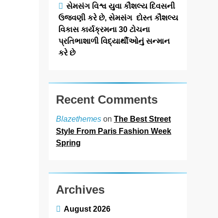
સેમસંગ વિશ્વ યુવા કૌશલ્ય દિવસની
પૂજ્ય શ્રી
ઉજવણી કરે છે, સેમસંગ દોસ્ત કૌશલ્ય
મોરારિબાપુના
વિકાસ કાર્યક્રમના 30 ટોચના
આશીર્વાદ
પ્રતિભાશાળી વિદ્યાર્થીઓનું સન્માન
કરે છે
newsaaspaas1
8
months
ago
0
1 mins
Recent Comments
અમદાવાદ: કરુણા
અને જીવદયાના
on
The Best Street
Blazethemes
સંદેશથી સમૃદ્ધ
Style From Paris Fashion Week
આવનારી ગુજરાતી
Spring
ફિલ્મ ‘જીવ’ ના
કલાકારો અને
નિર્માતાઓએ
તાજેતરમાં પૂજ્ય
Archives
શ્રી મોરારિબાપુના
August 2026
આશીર્વાદ પ્રાપ્ત…