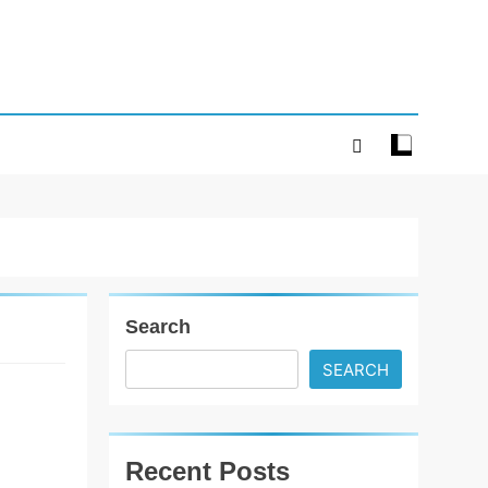
Search
SEARCH
અબોલ
પશુઓની વાણી
બનેલી ફિલ્મ
Recent Posts