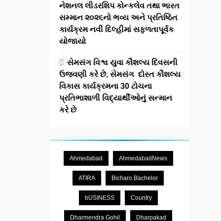
નેશનલ લીડરશિપ કોન્કલેવ તથા ભારત
સમ્માન ૨૦૨૬નો ભવ્ય અને પ્રતિષ્ઠિત
કાર્યક્રમ નવી દિલ્હીમાં સફળતાપૂર્વક
યોજાયો
સેમસંગ વિશ્વ યુવા કૌશલ્ય દિવસની
ઉજવણી કરે છે, સેમસંગ દોસ્ત કૌશલ્ય
વિકાસ કાર્યક્રમના 30 ટોચના
પ્રતિભાશાળી વિદ્યાર્થીઓનું સન્માન
કરે છે
Ahmedabad
AhmedabadNews
ATIRA
Bicharo Bachelor
bUSINESS
Country
Dharmendra Gohil
Dharpakad