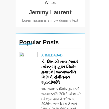
Writer,
Jemmy Laurent
Lorem ipsum is simply dummy text
Popular
Posts
AHMEDABAD
ડો. મિતાલી નાગ (આર્ક
ઇવેન્ટ્સ) દ્વારા કિશોર
કુમારની જન્મજયંતિ
નિમિત્તે સંગીતમય
શ્રદ્ધાંજલિ
અમદાવાદ :- કિશોર કુમારની
જન્મજયંતિ નિમિત્તે એઆરકે
ENTER
ઇવેન્ટ્સ દ્વારા 3 ઓગસ્ટ,
2026ના રોજ રિધમ-2 ખાતે
“મેલોડીઝ ઇટર્નલ” નામનો