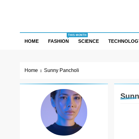
Skip
to
content
THIS MONTH
HOME
FASHION
SCIENCE
TECHNOLOG
Home
Sunny Pancholi
Sunn
ENTER