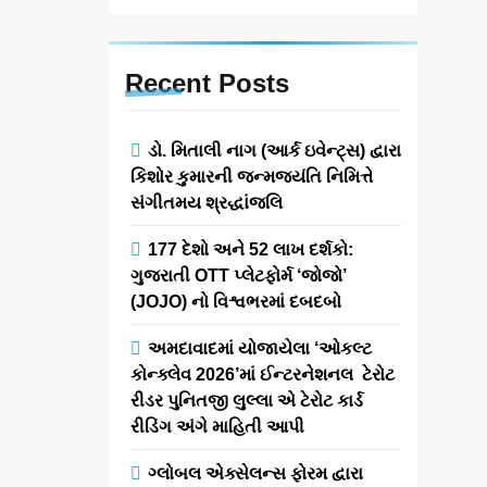
Recent
Posts
ડો. મિતાલી નાગ (આર્ક ઇવેન્ટ્સ) દ્વારા
કિશોર કુમારની જન્મજયંતિ નિમિત્તે
સંગીતમય શ્રદ્ધાંજલિ
177 દેશો અને 52 લાખ દર્શકો:
ગુજરાતી OTT પ્લેટફોર્મ ‘જોજો’
(JOJO) નો વિશ્વભરમાં દબદબો
અમદાવાદમાં યોજાયેલા ‘ઓકલ્ટ
કોન્ક્લેવ 2026’માં ઈન્ટરનેશનલ ટેરોટ
રીડર પુનિતજી લુલ્લા એ ટેરોટ કાર્ડ
રીડિંગ અંગે માહિતી આપી
ગ્લોબલ એક્સેલન્સ ફોરમ દ્વારા