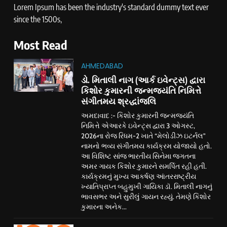
Lorem Ipsum has been the industry's standard dummy text ever
since the 1500s,
Most Read
AHMEDABAD
ડો. મિતાલી નાગ (આર્ક ઇવેન્ટ્સ) દ્વારા
કિશોર કુમારની જન્મજયંતિ નિમિત્તે
સંગીતમય શ્રદ્ધાંજલિ
અમદાવાદ :- કિશોર કુમારની જન્મજયંતિ
નિમિત્તે એઆરકે ઇવેન્ટ્સ દ્વારા 3 ઓગસ્ટ,
2026ના રોજ રિધમ-2 ખાતે “મેલોડીઝ ઇટર્નલ”
નામનો ભવ્ય સંગીતમય કાર્યક્રમ યોજાયો હતો.
આ વિશિષ્ટ સાંજ ભારતીય સિનેમા જગતના
અમર ગાયક કિશોર કુમારને સમર્પિત રહી હતી.
કાર્યક્રમનું મુખ્ય આકર્ષણ આંતરરાષ્ટ્રીય
ખ્યાતિપ્રાપ્ત બહુમુખી ગાયિકા ડૉ. મિતાલી નાગનું
ભાવસભર અને સુરીલું ગાયન રહ્યું. તેમણે કિશોર
કુમારના અનેક...