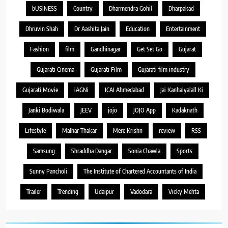
bUSINESS
Country
Dharmendra Gohil
Dharpakad
Dhruvin Shah
Dr Aashita Jain
Education
Entertainment
Fashion
film
Gandhinagar
Get Set Go
Gujarat
Gujarati Cinema
Gujarati Film
Gujarati film industry
Gujarati Movie
iAGNi
ICAI Ahmedabad
Jai Kanhaiyalall Ki
Janki Bodiwala
JEEV
jojo
JOJO App
Kadaknath
Lifestyle
Malhar Thakar
Mere Krishn
review
RSS
Samsung
Shraddha Dangar
Sonia Chawla
Sports
Sunny Pancholi
The Institute of Chartered Accountants of India
Trailer
Trending
Udaipur
Vadodara
Vicky Mehta