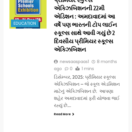
એક્ઝિબિશનની 22મી
એડિશન : અમદાવાદમાં આ
EDUCATION
વર્ષે પણ ભારતની ટોપ લાઈન
સ્કૂલ્સ સાથે આવી ગયું છે 2
દિવસીય પ્રીમિયર સ્કૂલ્સ
એક્ઝિબિશન
newsaaspaas1
8 months
ago
0
1 mins
ડિસેમ્બર, 2025: પ્રીમિયર સ્કૂલ્સ
એક્ઝિબિશન – જે સ્કૂલ એડમિશન
માટેનું એક્ઝિબિશન છે. આપણા
શહેર અમદાવાદમાં ફરી યોજવા જઈ
રહ્યું છે….
Read More