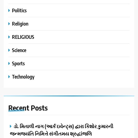
Politics
Religion
RELIGIOUS
Science
Sports
Technology
Recent
Posts
ડો. મિતાલી નાગ (આર્ક ઇવેન્ટ્સ) દ્વારા કિશોર કુમારની
જન્મજયંતિ નિમિત્તે સંગીતમય શ્રદ્ધાંજલિ