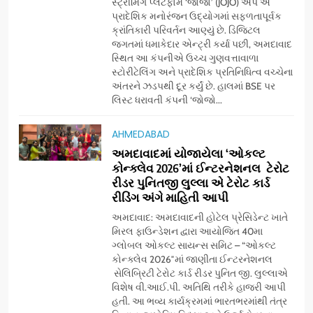
આયુદા ઓર્ગેનિક્સ દ્વારા
સ્ટ્રીમિંગ પ્લેટફોર્મ ‘જોજો’ (JOJO) એપ એ
ગુજરાતના 5 શહેરોમાં રિટેલ સ્ટોર્સ
પ્રાદેશિક મનોરંજન ઉદ્યોગમાં સફળતાપૂર્વક
ક્રાંતિકારી પરિવર્તન આણ્યું છે. ડિજિટલ
અને ગીર ગાયના વૈદિક વલોણા ઘી-
BUSINESS
જગતમાં ધમાકેદાર એન્ટ્રી કર્યા પછી, અમદાવાદ
દૂધની શુદ્ધ સેવાઓ સાથે વ્યાપક
સ્થિત આ કંપનીએ ઉચ્ચ ગુણવત્તાવાળા
વિસ્તરણ
સ્ટોરીટેલિંગ અને પ્રાદેશિક પ્રતિનિધિત્વ વચ્ચેના
7
અંતરને ઝડપથી દૂર કર્યું છે. હાલમાં BSE પર
‘ગેટ સેટ ગો’ નું પાવર-પેક્ડ ટ્રેલર
લિસ્ટ ધરાવતી કંપની ‘જોજો...
લોન્ચ: 7 ઓગસ્ટે રિલીઝ થઈ રહેલ
આ ફિલ્મમાં હાઇ-ટેક VFX જોવા
ENTERTAINMENT
AHMEDABAD
મળશે
અમદાવાદમાં યોજાયેલા ‘ઓકલ્ટ
કોન્ક્લેવ 2026’માં ઈન્ટરનેશનલ ટેરોટ
8
રીડર પુનિતજી લુલ્લા એ ટેરોટ કાર્ડ
અમદાવાદમાં ભારે વરસાદ વચ્ચે
રીડિંગ અંગે માહિતી આપી
ફિલ્મ ‘ગેટ સેટ ગો’ની ‘ટીમ
ચિરંજીવી’ માનવતાના કાર્ય માટે
અમદાવાદ: અમદાવાદની હોટેલ પ્રેસિડેન્ટ ખાતે
AHMEDABAD
CSR
મિરલ ફાઉન્ડેશન દ્વારા આયોજિત 40મા
આગળ આવી: ગુલબાઈ ટેકરાના
ગ્લોબલ ઓકલ્ટ સાયન્સ સમિટ – “ઓકલ્ટ
પ્રભાવિત પરિવારોને ફૂડ પેકેટ્સ
કોન્ક્લેવ 2026″માં જાણીતા ઈન્ટરનેશનલ
1
અને પીવાના પાણીનું વિતરણ કર્યું
સેલિબ્રિટી ટેરોટ કાર્ડ રીડર પુનિત જી. લુલ્લાએ
ડો. મિતાલી નાગ (આર્ક ઇવેન્ટ્સ)
વિશેષ વી.આઈ.પી. અતિથિ તરીકે હાજરી આપી
દ્વારા કિશોર કુમારની જન્મજયંતિ
હતી. આ ભવ્ય કાર્યક્રમમાં ભારતભરમાંથી તંત્ર
નિમિત્તે સંગીતમય શ્રદ્ધાંજલિ