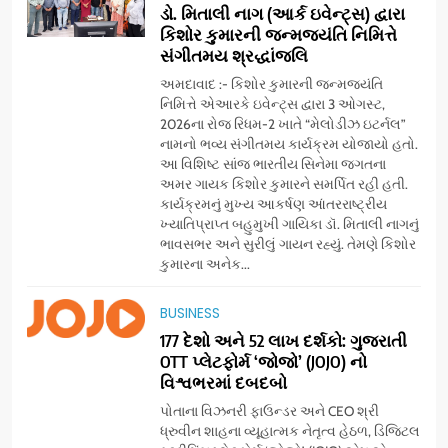
ડો. મિતાલી નાગ (આર્ક ઇવેન્ટ્સ) દ્વારા
કિશોર કુમારની જન્મજયંતિ નિમિત્તે
સંગીતમય શ્રદ્ધાંજલિ
અમદાવાદ :- કિશોર કુમારની જન્મજયંતિ
નિમિત્તે એઆરકે ઇવેન્ટ્સ દ્વારા 3 ઓગસ્ટ,
2026ના રોજ રિધમ-2 ખાતે “મેલોડીઝ ઇટર્નલ”
નામનો ભવ્ય સંગીતમય કાર્યક્રમ યોજાયો હતો.
આ વિશિષ્ટ સાંજ ભારતીય સિનેમા જગતના
અમર ગાયક કિશોર કુમારને સમર્પિત રહી હતી.
કાર્યક્રમનું મુખ્ય આકર્ષણ આંતરરાષ્ટ્રીય
ખ્યાતિપ્રાપ્ત બહુમુખી ગાયિકા ડૉ. મિતાલી નાગનું
ભાવસભર અને સુરીલું ગાયન રહ્યું. તેમણે કિશોર
કુમારના અનેક...
5
BUSINESS
સેમસંગ વિશ્વ યુવા કૌશલ્ય
દિવસની ઉજવણી કરે છે, સેમસંગ
177 દેશો અને 52 લાખ દર્શકો: ગુજરાતી
OTT પ્લેટફોર્મ ‘જોજો’ (JOJO) નો
દોસ્ત કૌશલ્ય વિકાસ કાર્યક્રમના
BUSINESS
CSR
વિશ્વભરમાં દબદબો
30 ટોચના પ્રતિભાશાળી
વિદ્યાર્થીઓનું સન્માન કરે છે
પોતાના વિઝનરી ફાઉન્ડર અને CEO શ્રી
6
ધ્રુવીન શાહના વ્યૂહાત્મક નેતૃત્વ હેઠળ, ડિજિટલ