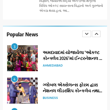
AHMEDABAD
વિજ્ઞાન, જ્યોતિષ વિદ્યા અને ઉર્જા ક્ષેત્રના
વિવિધ ઓકલ્ટ સાયન્સના વિદ્વાનો અને ગુરુજનો
એકઠા થયા હતા. આ...
2
177 દેશો અને 52 લાખ દર્શકો:
ગુજરાતી OTT પ્લેટફોર્મ ‘જોજો’
(JOJO) નો વિશ્વભરમાં દબદબો
Popular News
BUSINESS
3
અમદાવાદમાં યોજાયેલા ‘ઓકલ્ટ
કોન્ક્લેવ 2026’માં ઈન્ટરનેશનલ
ટેરોટ રીડર પુનિતજી લુલ્લા એ ટેરોટ
AHMEDABAD
કાર્ડ રીડિંગ અંગે માહિતી આપી
4
ગ્લોબલ એક્સેલન્સ ફોરમ દ્વારા
નેશનલ લીડરશિપ કોન્કલેવ તથા
ભારત સમ્માન ૨૦૨૬નો ભવ્ય અને
BUSINESS
પ્રતિષ્ઠિત કાર્યક્રમ નવી દિલ્હીમાં
સફળતાપૂર્વક યોજાયો