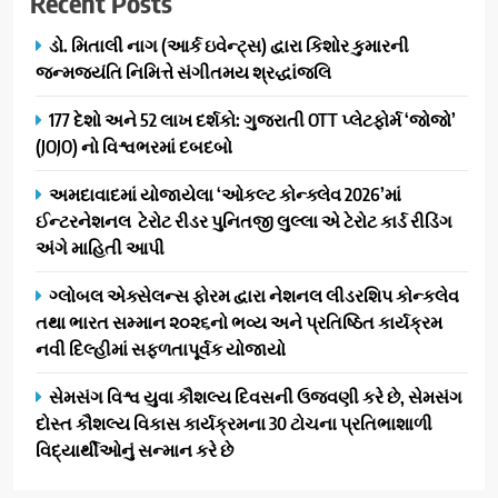
Recent Posts
ફિલ્મ ‘ગેટ સેટ ગો’ની ‘ટીમ
ચિરંજીવી’ માનવતાના કાર્ય માટે
AHMEDABAD
CSR
ડો. મિતાલી નાગ (આર્ક ઇવેન્ટ્સ) દ્વારા કિશોર કુમારની
આગળ આવી: ગુલબાઈ ટેકરાના
જન્મજયંતિ નિમિત્તે સંગીતમય શ્રદ્ધાંજલિ
પ્રભાવિત પરિવારોને ફૂડ પેકેટ્સ
1
અને પીવાના પાણીનું વિતરણ કર્યું
177 દેશો અને 52 લાખ દર્શકો: ગુજરાતી OTT પ્લેટફોર્મ ‘જોજો’
ડો. મિતાલી નાગ (આર્ક ઇવેન્ટ્સ)
(JOJO) નો વિશ્વભરમાં દબદબો
દ્વારા કિશોર કુમારની જન્મજયંતિ
નિમિત્તે સંગીતમય શ્રદ્ધાંજલિ
AHMEDABAD
અમદાવાદમાં યોજાયેલા ‘ઓકલ્ટ કોન્ક્લેવ 2026’માં
ઈન્ટરનેશનલ ટેરોટ રીડર પુનિતજી લુલ્લા એ ટેરોટ કાર્ડ રીડિંગ
2
અંગે માહિતી આપી
177 દેશો અને 52 લાખ દર્શકો:
ગુજરાતી OTT પ્લેટફોર્મ ‘જોજો’
ગ્લોબલ એક્સેલન્સ ફોરમ દ્વારા નેશનલ લીડરશિપ કોન્કલેવ
(JOJO) નો વિશ્વભરમાં દબદબો
તથા ભારત સમ્માન ૨૦૨૬નો ભવ્ય અને પ્રતિષ્ઠિત કાર્યક્રમ
BUSINESS
નવી દિલ્હીમાં સફળતાપૂર્વક યોજાયો
3
સેમસંગ વિશ્વ યુવા કૌશલ્ય દિવસની ઉજવણી કરે છે, સેમસંગ
અમદાવાદમાં યોજાયેલા ‘ઓકલ્ટ
દોસ્ત કૌશલ્ય વિકાસ કાર્યક્રમના 30 ટોચના પ્રતિભાશાળી
કોન્ક્લેવ 2026’માં ઈન્ટરનેશનલ
વિદ્યાર્થીઓનું સન્માન કરે છે
ટેરોટ રીડર પુનિતજી લુલ્લા એ ટેરોટ
AHMEDABAD
કાર્ડ રીડિંગ અંગે માહિતી આપી