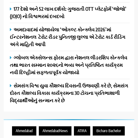
177 દેશો અને 52 લાખ દર્શકો: ગુજરાતી OTT પ્લેટફોર્મ ‘જોજો’
(JOJO) નો વિશ્વભરમાં દબદબો
અમદાવાદમાં યોજાયેલા ‘ઓકલ્ટ કોન્ક્લેવ 2026’માં
ઈન્ટરનેશનલ ટેરોટ રીડર પુનિતજી લુલ્લા એ ટેરોટ કાર્ડ રીડિંગ
અંગે માહિતી આપી
ગ્લોબલ એક્સેલન્સ ફોરમ દ્વારા નેશનલ લીડરશિપ કોન્કલેવ
તથા ભારત સમ્માન ૨૦૨૬નો ભવ્ય અને પ્રતિષ્ઠિત કાર્યક્રમ
નવી દિલ્હીમાં સફળતાપૂર્વક યોજાયો
સેમસંગ વિશ્વ યુવા કૌશલ્ય દિવસની ઉજવણી કરે છે, સેમસંગ
દોસ્ત કૌશલ્ય વિકાસ કાર્યક્રમના 30 ટોચના પ્રતિભાશાળી
વિદ્યાર્થીઓનું સન્માન કરે છે
Ahmedabad
AhmedabadNews
ATIRA
Bicharo Bachelor