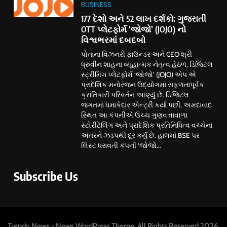
BUSINESS
177 દેશો અને 52 લાખ દર્શકો: ગુજરાતી
OTT પ્લેટફોર્મ ‘જોજો’ (JOJO) નો
વિશ્વભરમાં દબદબો
પોતાના વિઝનરી ફાઉન્ડર અને CEO શ્રી
ધ્રુવીન શાહના વ્યૂહાત્મક નેતૃત્વ હેઠળ, ડિજિટલ
સ્ટ્રીમિંગ પ્લેટફોર્મ ‘જોજો’ (JOJO) એપ એ
પ્રાદેશિક મનોરંજન ઉદ્યોગમાં સફળતાપૂર્વક
ક્રાંતિકારી પરિવર્તન આણ્યું છે. ડિજિટલ
જગતમાં ધમાકેદાર એન્ટ્રી કર્યા પછી, અમદાવાદ
સ્થિત આ કંપનીએ ઉચ્ચ ગુણવત્તાવાળા
સ્ટોરીટેલિંગ અને પ્રાદેશિક પ્રતિનિધિત્વ વચ્ચેના
અંતરને ઝડપથી દૂર કર્યું છે. હાલમાં BSE પર
લિસ્ટ ધરાવતી કંપની ‘જોજો...
Subscribe Us
Trendy News - News WordPress Theme. All Rights Reserved 2026.