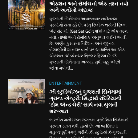
એક્શન અને રોમાંચનો એક તદ્દન નવો
અને અનોખો અંદાજ
ગુજરાતી સિનેમામાં અવારનવાર નવીનતમ
પ્રયોગો થતા રહે છે, પરંતુ રિલીઝ થયેલી ફિલ્મ
‘ગેટ સેટ ગો’ (Get Set Go) દર્શકો માટે એક તદ્દન
નવો, તાજો અને રોમાંચક અનુભવ લઈને આવી
છે. અર્ણવ કુમારના નિર્દેશન અને જીનલ
બેલાણીની શાનદાર વાર્તા પર આધારિત આ એક
એક્શન-એડવેન્ચર થ્રિલર ફિલ્મ છે, જે
ગુજરાતી સિનેમામાં અત્યાર સુધી બહુ ઓછી
જોવા મળેલી...
ENTERTAINMENT
ઝી સ્ટુડિયોઝનું ગુજરાતી સિનેમામાં
ગ્રાન્ડ એન્ટ્રી: સિદ્ધાર્થ રાંદેરિયાની
‘ટોમ એન્ડ ચેરી’ સાથે નવા યુગની
શરૂઆત
ભારતીય મનોરંજન જગતમાં પ્રાદેશિક સિનેમાનો
પ્રભાવ સતત વધી રહ્યો છે. આ જ દિશામાં
મહત્વપૂર્ણ પગલું ભરીને ઝી સ્ટુડિયોઝે ગુજરાતી