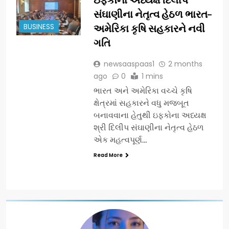
સંઘાણીના નેતૃત્વ હેઠળ ભારત–
BUSINESS
અમેરિકા કૃષિ સહકારને નવી
ગતિ
newsaaspaas1
2 months
ago
0
1 mins
ભારત અને અમેરિકા વચ્ચે કૃષિ
ક્ષેત્રમાં સહકારને વધુ મજબૂત
બનાવવાના હેતુથી ઇફકોના અધ્યક્ષ
શ્રી દિલીપ સંઘાણીના નેતૃત્વ હેઠળ
એક મહત્વપૂર્ણ…
Read More