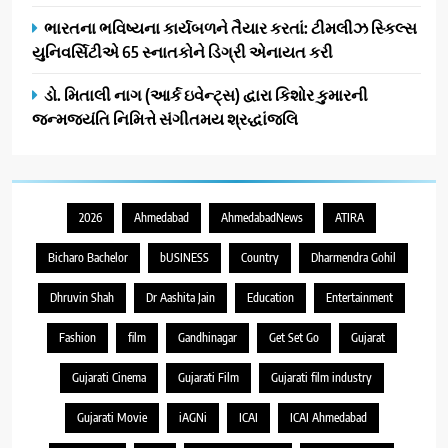
ભારતના ભવિષ્યના કાર્યબળને તૈયાર કરતાં: ટીમલીઝ સ્કિલ્સ
યુનિવર્સિટીએ 65 સ્નાતકોને ડિગ્રી એનાયત કરી
ડો. મિતાલી નાગ (આર્ક ઇવેન્ટ્સ) દ્વારા કિશોર કુમારની
જન્મજયંતિ નિમિત્તે સંગીતમય શ્રદ્ધાંજલિ
2026
Ahmedabad
AhmedabadNews
ATIRA
Bicharo Bachelor
bUSINESS
Country
Dharmendra Gohil
Dhruvin Shah
Dr Aashita Jain
Education
Entertainment
Fashion
film
Gandhinagar
Get Set Go
Gujarat
Gujarati Cinema
Gujarati Film
Gujarati film industry
Gujarati Movie
iAGNi
ICAI
ICAI Ahmedabad