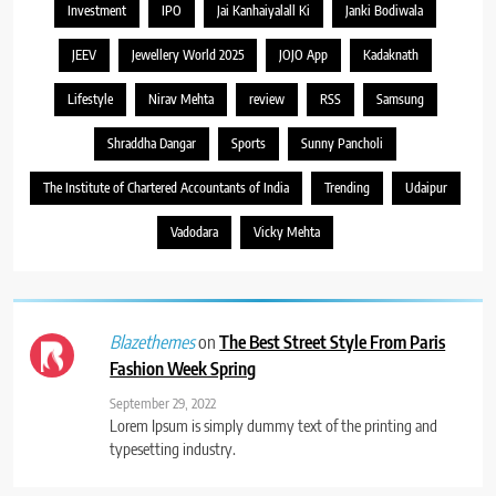
Investment
IPO
Jai Kanhaiyalall Ki
Janki Bodiwala
JEEV
Jewellery World 2025
JOJO App
Kadaknath
Lifestyle
Nirav Mehta
review
RSS
Samsung
Shraddha Dangar
Sports
Sunny Pancholi
The Institute of Chartered Accountants of India
Trending
Udaipur
Vadodara
Vicky Mehta
on
The Best Street Style From Paris
Blazethemes
Fashion Week Spring
September 29, 2022
Lorem Ipsum is simply dummy text of the printing and
typesetting industry.