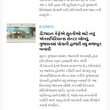
એન્ડ ચેરી’ દ્વારા ઝી સ્ટુડિયોઝ હવે ગુજરાતી
સિનેમામાં પોતાની નવી ઇનિંગ્સની શરૂઆત કરી
7
રહ્યું છે....
અમદાવાદમાં યોજાયેલા ‘ઓકલ્ટ
કોન્ક્લેવ 2026’માં ઈન્ટરનેશનલ
BUSINESS
ટેરોટ રીડર પુનિતજી લુલ્લા એ ટેરોટ
AHMEDABAD
ડીઝાઇન કેફેએ સુરતીઓ માટે નવું
કાર્ડ રીડિંગ અંગે માહિતી આપી
એક્સપિરિયન્સ સેન્ટર ખોલ્યું,
ગુજરાતમાં પોતાની હાજરી વધુ મજબૂત
8
બનાવી
ગ્લોબલ એક્સેલન્સ ફોરમ દ્વારા
નેશનલ લીડરશિપ કોન્કલેવ તથા
સુરત, ગુજરાત ૨૦૨૬: ભારતની અગ્રણી હોમ
ભારત સમ્માન ૨૦૨૬નો ભવ્ય અને
ઇન્ટિરિયર બ્રાન્ડ્સમાંની એક એવી
BUSINESS
ડીઝાઇનકેફેએ ઉધના-મગદલ્લા રોડ (પીપલોદ)
પ્રતિષ્ઠિત કાર્યક્રમ નવી દિલ્હીમાં
પર આવેલા હોમલેન્ડ સિટી ખાતે પોતાનું નવું
સફળતાપૂર્વક યોજાયો
એક્સપિરિયન્સ સેન્ટર શરૂ કરીને ગુજરાતમાં
1
પોતાની હાજરીને વધુ મજબૂત બનાવી છે. આ
ગેટ સેટ ગો રિવ્યુ: ગુજરાતી
વિસ્તરણ ભારતના સૌથી ઝડપથી વિકસતા
સિનેમામાં એક્શન અને રોમાંચનો
રેસિડેન્શિયલ માર્કેટ પ્રત્યે કંપનીની
એક તદ્દન નવો અને અનોખો
ENTERTAINMENT
પ્રતિબદ્ધતાને દર્શાવે છે, જ્યાં નવા મકાનોની
અંદાજ
ખરીદી અને ગ્રાહકોની બદલાતી પસંદગીઓને
કારણે સંગઠિત...
2