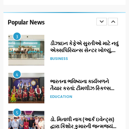
ઝી સ્ટુડિયોઝનું ગુજરાતી સિનેમામાં
ગ્રાન્ડ એન્ટ્રી: સિદ્ધાર્થ રાંદેરિયાની
‘ટોમ એન્ડ ચેરી’ સાથે નવા યુગની
Popular News
ENTERTAINMENT
શરૂઆત
3
ડીઝાઇન કેફેએ સુરતીઓ માટે નવું
એક્સપિરિયન્સ સેન્ટર ખોલ્યું,
ગુજરાતમાં પોતાની હાજરી વધુ
BUSINESS
મજબૂત બનાવી
4
ભારતના ભવિષ્યના કાર્યબળને
તૈયાર કરતાં: ટીમલીઝ સ્કિલ્સ
યુનિવર્સિટીએ 65 સ્નાતકોને ડિગ્રી
EDUCATION
એનાયત કરી
5
ડો. મિતાલી નાગ (આર્ક ઇવેન્ટ્સ)
દ્વારા કિશોર કુમારની જન્મજયંતિ