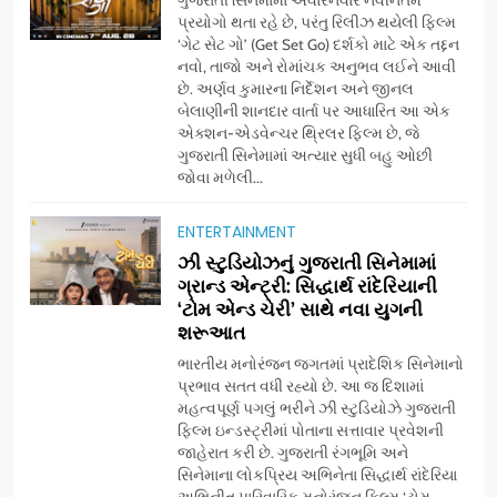
ગુજરાતી સિનેમામાં અવારનવાર નવીનતમ
પ્રયોગો થતા રહે છે, પરંતુ રિલીઝ થયેલી ફિલ્મ
‘ગેટ સેટ ગો’ (Get Set Go) દર્શકો માટે એક તદ્દન
નવો, તાજો અને રોમાંચક અનુભવ લઈને આવી
છે. અર્ણવ કુમારના નિર્દેશન અને જીનલ
બેલાણીની શાનદાર વાર્તા પર આધારિત આ એક
એક્શન-એડવેન્ચર થ્રિલર ફિલ્મ છે, જે
ગુજરાતી સિનેમામાં અત્યાર સુધી બહુ ઓછી
જોવા મળેલી...
ENTERTAINMENT
5
ઝી સ્ટુડિયોઝનું ગુજરાતી સિનેમામાં
ડો. મિતાલી નાગ (આર્ક ઇવેન્ટ્સ)
ગ્રાન્ડ એન્ટ્રી: સિદ્ધાર્થ રાંદેરિયાની
દ્વારા કિશોર કુમારની જન્મજયંતિ
‘ટોમ એન્ડ ચેરી’ સાથે નવા યુગની
શરૂઆત
નિમિત્તે સંગીતમય શ્રદ્ધાંજલિ
AHMEDABAD
ભારતીય મનોરંજન જગતમાં પ્રાદેશિક સિનેમાનો
પ્રભાવ સતત વધી રહ્યો છે. આ જ દિશામાં
6
મહત્વપૂર્ણ પગલું ભરીને ઝી સ્ટુડિયોઝે ગુજરાતી
177 દેશો અને 52 લાખ દર્શકો:
ફિલ્મ ઇન્ડસ્ટ્રીમાં પોતાના સત્તાવાર પ્રવેશની
ગુજરાતી OTT પ્લેટફોર્મ ‘જોજો’
જાહેરાત કરી છે. ગુજરાતી રંગભૂમિ અને
સિનેમાના લોકપ્રિય અભિનેતા સિદ્ધાર્થ રાંદેરિયા
(JOJO) નો વિશ્વભરમાં દબદબો
BUSINESS
અભિનીત પારિવારિક મનોરંજન ફિલ્મ ‘ટોમ