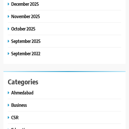
કાર્ડ રીડિંગ અંગે માહિતી આપી
December 2025
8
November 2025
ગ્લોબલ એક્સેલન્સ ફોરમ દ્વારા
નેશનલ લીડરશિપ કોન્કલેવ તથા
October 2025
ભારત સમ્માન ૨૦૨૬નો ભવ્ય અને
BUSINESS
September 2025
પ્રતિષ્ઠિત કાર્યક્રમ નવી દિલ્હીમાં
સફળતાપૂર્વક યોજાયો
September 2022
Categories
Ahmedabad
Business
CSR