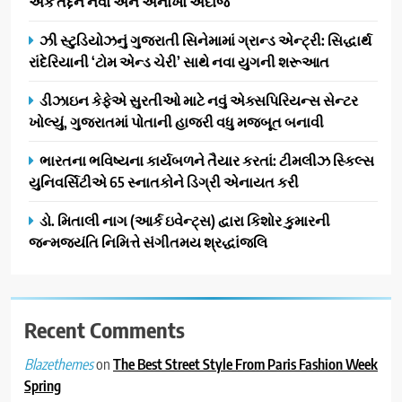
એક તદ્દન નવો અને અનોખો અંદાજ
સફળતાપૂર્વક યોજાયો
1
ઝી સ્ટુડિયોઝનું ગુજરાતી સિનેમામાં ગ્રાન્ડ એન્ટ્રી: સિદ્ધાર્થ
ગેટ સેટ ગો રિવ્યુ: ગુજરાતી
રાંદેરિયાની ‘ટોમ એન્ડ ચેરી’ સાથે નવા યુગની શરૂઆત
સિનેમામાં એક્શન અને રોમાંચનો
એક તદ્દન નવો અને અનોખો
ENTERTAINMENT
ડીઝાઇન કેફેએ સુરતીઓ માટે નવું એક્સપિરિયન્સ સેન્ટર
અંદાજ
ખોલ્યું, ગુજરાતમાં પોતાની હાજરી વધુ મજબૂત બનાવી
2
ઝી સ્ટુડિયોઝનું ગુજરાતી સિનેમામાં
ભારતના ભવિષ્યના કાર્યબળને તૈયાર કરતાં: ટીમલીઝ સ્કિલ્સ
ગ્રાન્ડ એન્ટ્રી: સિદ્ધાર્થ રાંદેરિયાની
યુનિવર્સિટીએ 65 સ્નાતકોને ડિગ્રી એનાયત કરી
‘ટોમ એન્ડ ચેરી’ સાથે નવા યુગની
ENTERTAINMENT
ડો. મિતાલી નાગ (આર્ક ઇવેન્ટ્સ) દ્વારા કિશોર કુમારની
શરૂઆત
જન્મજયંતિ નિમિત્તે સંગીતમય શ્રદ્ધાંજલિ
3
ડીઝાઇન કેફેએ સુરતીઓ માટે નવું
એક્સપિરિયન્સ સેન્ટર ખોલ્યું,
ગુજરાતમાં પોતાની હાજરી વધુ
Recent Comments
BUSINESS
મજબૂત બનાવી
on
The Best Street Style From Paris Fashion Week
Blazethemes
4
Spring
ભારતના ભવિષ્યના કાર્યબળને