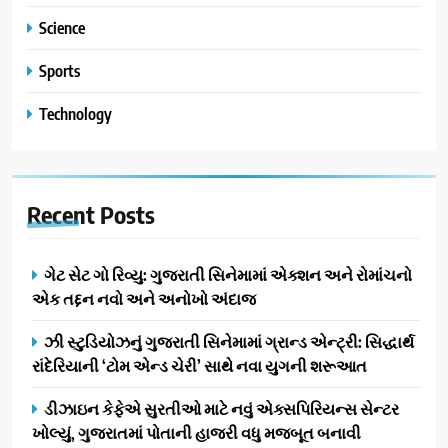
Science
Sports
Technology
Recent
Posts
ગેટ સેટ ગો રિવ્યુ: ગુજરાતી સિનેમામાં એક્શન અને રોમાંચનો
એક તદ્દન નવો અને અનોખો અંદાજ
ઝી સ્ટુડિયોઝનું ગુજરાતી સિનેમામાં ગ્રાન્ડ એન્ટ્રી: સિદ્ધાર્થ
રાંદેરિયાની ‘ટોમ એન્ડ ચેરી’ સાથે નવા યુગની શરૂઆત
ડીઝાઇન કેફેએ સુરતીઓ માટે નવું એક્સપિરિયન્સ સેન્ટર
ખોલ્યું, ગુજરાતમાં પોતાની હાજરી વધુ મજબૂત બનાવી