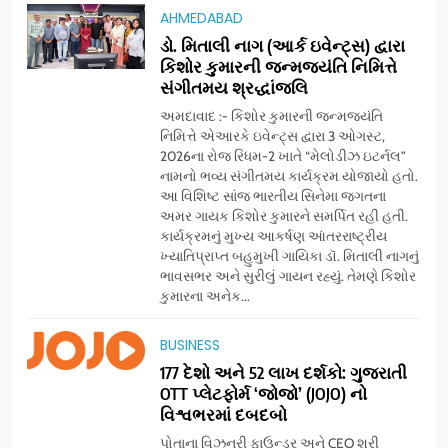
AHMEDABAD
ડો. મિતાલી નાગ (આર્ક ઇવેન્ટ્સ) દ્વારા
કિશોર કુમારની જન્મજયંતિ નિમિત્તે
સંગીતમય શ્રદ્ધાંજલિ
અમદાવાદ :- કિશોર કુમારની જન્મજયંતિ
નિમિત્તે એઆરકે ઇવેન્ટ્સ દ્વારા 3 ઓગસ્ટ,
2026ના રોજ રિધમ-2 ખાતે “મેલોડીઝ ઇટર્નલ”
નામનો ભવ્ય સંગીતમય કાર્યક્રમ યોજાયો હતો.
આ વિશિષ્ટ સાંજ ભારતીય સિનેમા જગતના
અમર ગાયક કિશોર કુમારને સમર્પિત રહી હતી.
કાર્યક્રમનું મુખ્ય આકર્ષણ આંતરરાષ્ટ્રીય
ખ્યાતિપ્રાપ્ત બહુમુખી ગાયિકા ડૉ. મિતાલી નાગનું
ભાવસભર અને સુરીલું ગાયન રહ્યું. તેમણે કિશોર
કુમારના અનેક...
5
BUSINESS
સેમસંગ વિશ્વ યુવા કૌશલ્ય
177 દેશો અને 52 લાખ દર્શકો: ગુજરાતી
દિવસની ઉજવણી કરે છે, સેમસંગ
OTT પ્લેટફોર્મ ‘જોજો’ (JOJO) નો
દોસ્ત કૌશલ્ય વિકાસ કાર્યક્રમના
BUSINESS
CSR
વિશ્વભરમાં દબદબો
30 ટોચના પ્રતિભાશાળી
પોતાના વિઝનરી ફાઉન્ડર અને CEO શ્રી