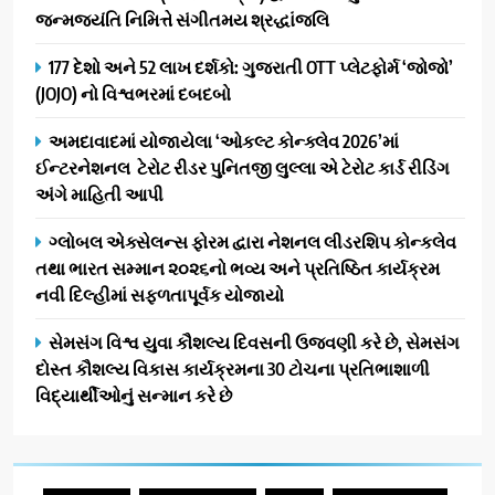
જન્મજયંતિ નિમિત્તે સંગીતમય શ્રદ્ધાંજલિ
177 દેશો અને 52 લાખ દર્શકો: ગુજરાતી OTT પ્લેટફોર્મ ‘જોજો’
(JOJO) નો વિશ્વભરમાં દબદબો
અમદાવાદમાં યોજાયેલા ‘ઓકલ્ટ કોન્ક્લેવ 2026’માં
ઈન્ટરનેશનલ ટેરોટ રીડર પુનિતજી લુલ્લા એ ટેરોટ કાર્ડ રીડિંગ
અંગે માહિતી આપી
ગ્લોબલ એક્સેલન્સ ફોરમ દ્વારા નેશનલ લીડરશિપ કોન્કલેવ
તથા ભારત સમ્માન ૨૦૨૬નો ભવ્ય અને પ્રતિષ્ઠિત કાર્યક્રમ
નવી દિલ્હીમાં સફળતાપૂર્વક યોજાયો
સેમસંગ વિશ્વ યુવા કૌશલ્ય દિવસની ઉજવણી કરે છે, સેમસંગ
દોસ્ત કૌશલ્ય વિકાસ કાર્યક્રમના 30 ટોચના પ્રતિભાશાળી
વિદ્યાર્થીઓનું સન્માન કરે છે