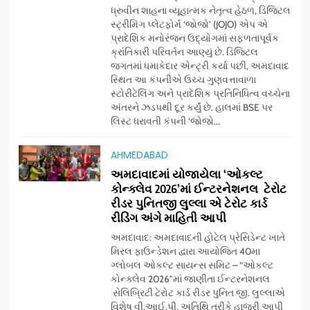
વિદ્યાર્થીઓનું સન્માન કરે છે
6
ધ્રુવીન શાહના વ્યૂહાત્મક નેતૃત્વ હેઠળ, ડિજિટલ
આયુદા ઓર્ગેનિક્સ દ્વારા
સ્ટ્રીમિંગ પ્લેટફોર્મ ‘જોજો’ (JOJO) એપ એ
પ્રાદેશિક મનોરંજન ઉદ્યોગમાં સફળતાપૂર્વક
ગુજરાતના 5 શહેરોમાં રિટેલ સ્ટોર્સ
ક્રાંતિકારી પરિવર્તન આણ્યું છે. ડિજિટલ
અને ગીર ગાયના વૈદિક વલોણા ઘી-
BUSINESS
જગતમાં ધમાકેદાર એન્ટ્રી કર્યા પછી, અમદાવાદ
દૂધની શુદ્ધ સેવાઓ સાથે વ્યાપક
સ્થિત આ કંપનીએ ઉચ્ચ ગુણવત્તાવાળા
વિસ્તરણ
સ્ટોરીટેલિંગ અને પ્રાદેશિક પ્રતિનિધિત્વ વચ્ચેના
7
અંતરને ઝડપથી દૂર કર્યું છે. હાલમાં BSE પર
‘ગેટ સેટ ગો’ નું પાવર-પેક્ડ ટ્રેલર
લિસ્ટ ધરાવતી કંપની ‘જોજો...
લોન્ચ: 7 ઓગસ્ટે રિલીઝ થઈ રહેલ
આ ફિલ્મમાં હાઇ-ટેક VFX જોવા
AHMEDABAD
ENTERTAINMENT
મળશે
અમદાવાદમાં યોજાયેલા ‘ઓકલ્ટ
કોન્ક્લેવ 2026’માં ઈન્ટરનેશનલ ટેરોટ
8
રીડર પુનિતજી લુલ્લા એ ટેરોટ કાર્ડ
અમદાવાદમાં ભારે વરસાદ વચ્ચે
રીડિંગ અંગે માહિતી આપી
ફિલ્મ ‘ગેટ સેટ ગો’ની ‘ટીમ
અમદાવાદ: અમદાવાદની હોટેલ પ્રેસિડેન્ટ ખાતે
ચિરંજીવી’ માનવતાના કાર્ય માટે
AHMEDABAD
CSR
મિરલ ફાઉન્ડેશન દ્વારા આયોજિત 40મા
આગળ આવી: ગુલબાઈ ટેકરાના
ગ્લોબલ ઓકલ્ટ સાયન્સ સમિટ – “ઓકલ્ટ
પ્રભાવિત પરિવારોને ફૂડ પેકેટ્સ
કોન્ક્લેવ 2026″માં જાણીતા ઈન્ટરનેશનલ
1
અને પીવાના પાણીનું વિતરણ કર્યું
સેલિબ્રિટી ટેરોટ કાર્ડ રીડર પુનિત જી. લુલ્લાએ
ડો. મિતાલી નાગ (આર્ક ઇવેન્ટ્સ)
વિશેષ વી.આઈ.પી. અતિથિ તરીકે હાજરી આપી