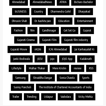
Ahmedabad
AhmedabadNews
ATIRA
Bicharo Bachelor
bUSINESS
Country
Dharmendra Gohil
Dharpakad
Dhruvin Shah
Dr Aashita Jain
Education
Entertainment
Fashion
film
Gandhinagar
Get Set Go
Gujarat
Gujarati Cinema
Gujarati Film
Gujarati film industry
Gujarati Movie
iAGNi
ICAI Ahmedabad
Jai Kanhaiyalall Ki
Janki Bodiwala
JEEV
jojo
JOJO App
Kadaknath
Lifestyle
Malhar Thakar
Mere Krishn
review
RSS
Samsung
Shraddha Dangar
Sonia Chawla
Sports
Sunny Pancholi
The Institute of Chartered Accountants of India
Trailer
Trending
Udaipur
Vadodara
Vicky Mehta