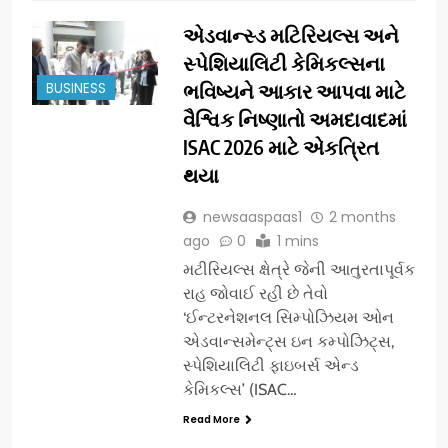
એડવાન્સ્ડ મટિરિયલ્સ અને
સ્પેશિયાલિટી કેમિકલ્સના
BUSINESS
ભવિષ્યને આકાર આપવા માટે
વૈશ્વિક નિષ્ણાતો અમદાવાદમાં
ISAC 2026 માટે એકત્રિત
થયા
newsaaspaas1
2 months
ago
0
1 mins
મટીરિયલ્સ ક્ષેત્રે જેની આતુરતાપૂર્વક
રાહ જોવાઈ રહી છે તેવો
‘ઈન્ટરનેશનલ સિમ્પોઝિયમ ઓન
એડવાન્સમેન્ટ્સ ઇન કમ્પોઝિટ્સ,
સ્પેશિયાલિટી ફાઇબર્સ એન્ડ
કેમિકલ્સ’ (ISAC…
Read More