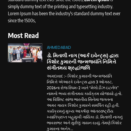
simply dummy text of the printing and typesetting industry.
Lorem Ipsum has been the industry's standard dummy text ever
since the 1500s,
Most Read
AHMEDABAD
ડો. મિતાલી નાગ (આર્ક ઇવેન્ટ્સ) દ્વારા
કિશોર કુમારની જન્મજયંતિ નિમિત્તે
સંગીતમય શ્રદ્ધાંજલિ
અમદાવાદ :- કિશોર કુમારની જન્મજયંતિ
નિમિત્તે એઆરકે ઇવેન્ટ્સ દ્વારા 3 ઓગસ્ટ,
2026ના રોજ રિધમ-2 ખાતે “મેલોડીઝ ઇટર્નલ”
નામનો ભવ્ય સંગીતમય કાર્યક્રમ યોજાયો હતો.
આ વિશિષ્ટ સાંજ ભારતીય સિનેમા જગતના
અમર ગાયક કિશોર કુમારને સમર્પિત રહી હતી.
કાર્યક્રમનું મુખ્ય આકર્ષણ આંતરરાષ્ટ્રીય
ખ્યાતિપ્રાપ્ત બહુમુખી ગાયિકા ડૉ. મિતાલી નાગનું
ભાવસભર અને સુરીલું ગાયન રહ્યું. તેમણે કિશોર
કુમારના અનેક...