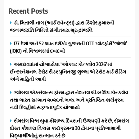
અમદાવાદમાં ભારે વરસાદ વચ્ચે
Recent Posts
ફિલ્મ ‘ગેટ સેટ ગો’ની ‘ટીમ
ચિરંજીવી’ માનવતાના કાર્ય માટે
AHMEDABAD
CSR
ડો. મિતાલી નાગ (આર્ક ઇવેન્ટ્સ) દ્વારા કિશોર કુમારની
આગળ આવી: ગુલબાઈ ટેકરાના
જન્મજયંતિ નિમિત્તે સંગીતમય શ્રદ્ધાંજલિ
પ્રભાવિત પરિવારોને ફૂડ પેકેટ્સ
1
અને પીવાના પાણીનું વિતરણ કર્યું
177 દેશો અને 52 લાખ દર્શકો: ગુજરાતી OTT પ્લેટફોર્મ ‘જોજો’
ડો. મિતાલી નાગ (આર્ક ઇવેન્ટ્સ)
(JOJO) નો વિશ્વભરમાં દબદબો
દ્વારા કિશોર કુમારની જન્મજયંતિ
નિમિત્તે સંગીતમય શ્રદ્ધાંજલિ
AHMEDABAD
અમદાવાદમાં યોજાયેલા ‘ઓકલ્ટ કોન્ક્લેવ 2026’માં
ઈન્ટરનેશનલ ટેરોટ રીડર પુનિતજી લુલ્લા એ ટેરોટ કાર્ડ રીડિંગ
અંગે માહિતી આપી
2
177 દેશો અને 52 લાખ દર્શકો:
ગ્લોબલ એક્સેલન્સ ફોરમ દ્વારા નેશનલ લીડરશિપ કોન્કલેવ
ગુજરાતી OTT પ્લેટફોર્મ ‘જોજો’
તથા ભારત સમ્માન ૨૦૨૬નો ભવ્ય અને પ્રતિષ્ઠિત કાર્યક્રમ
(JOJO) નો વિશ્વભરમાં દબદબો
BUSINESS
નવી દિલ્હીમાં સફળતાપૂર્વક યોજાયો
3
સેમસંગ વિશ્વ યુવા કૌશલ્ય દિવસની ઉજવણી કરે છે, સેમસંગ
અમદાવાદમાં યોજાયેલા ‘ઓકલ્ટ
દોસ્ત કૌશલ્ય વિકાસ કાર્યક્રમના 30 ટોચના પ્રતિભાશાળી
કોન્ક્લેવ 2026’માં ઈન્ટરનેશનલ
વિદ્યાર્થીઓનું સન્માન કરે છે