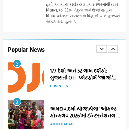
દ્વારા કિશોર કુમારની જન્મજયંતિ
હતી. આ ભવ્ય કાર્યક્રમમાં ભારતભરમાંથી તંત્ર
નિમિત્તે સંગીતમય શ્રદ્ધાંજલિ
વિજ્ઞાન, જ્યોતિષ વિદ્યા અને ઉર્જા ક્ષેત્રના
AHMEDABAD
વિવિધ ઓકલ્ટ સાયન્સના વિદ્વાનો અને ગુરુજનો
એકઠા થયા હતા. આ...
2
177 દેશો અને 52 લાખ દર્શકો:
ગુજરાતી OTT પ્લેટફોર્મ ‘જોજો’
(JOJO) નો વિશ્વભરમાં દબદબો
Popular News
BUSINESS
3
અમદાવાદમાં યોજાયેલા ‘ઓકલ્ટ
કોન્ક્લેવ 2026’માં ઈન્ટરનેશનલ
ટેરોટ રીડર પુનિતજી લુલ્લા એ ટેરોટ
AHMEDABAD
કાર્ડ રીડિંગ અંગે માહિતી આપી
4
ગ્લોબલ એક્સેલન્સ ફોરમ દ્વારા
નેશનલ લીડરશિપ કોન્કલેવ તથા
ભારત સમ્માન ૨૦૨૬નો ભવ્ય અને
BUSINESS