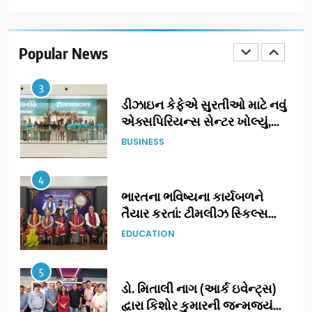
ઝી સ્ટુડિયોઝનું ગુજરાતી સિનેમામાં
ગ્રાન્ડ એન્ટ્રી: સિદ્ધાર્થ રાંદેરિયાની
‘ટોમ એન્ડ ચેરી’ સાથે નવા યુગની
Popular News
ENTERTAINMENT
શરૂઆત
3
ડીઝાઇન કેફેએ સુરતીઓ માટે નવું
એક્સપિરિયન્સ સેન્ટર ખોલ્યું,
ગુજરાતમાં પોતાની હાજરી વધુ
BUSINESS
મજબૂત બનાવી
4
ભારતના ભવિષ્યના કાર્યબળને
તૈયાર કરતાં: ટીમલીઝ સ્કિલ્સ
યુનિવર્સિટીએ 65 સ્નાતકોને ડિગ્રી
EDUCATION
એનાયત કરી
5
ડો. મિતાલી નાગ (આર્ક ઇવેન્ટ્સ)
દ્વારા કિશોર કુમારની જન્મજયંતિ