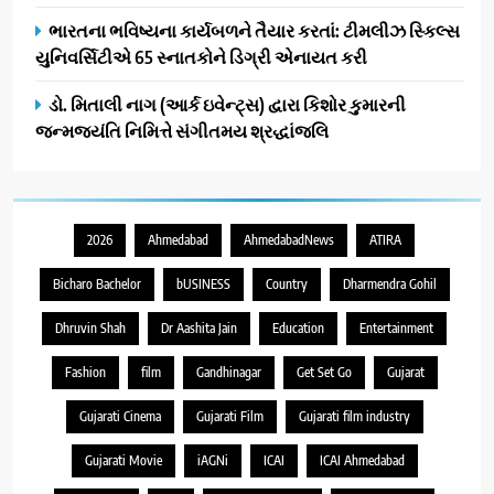
ભારતના ભવિષ્યના કાર્યબળને તૈયાર કરતાં: ટીમલીઝ સ્કિલ્સ
યુનિવર્સિટીએ 65 સ્નાતકોને ડિગ્રી એનાયત કરી
ડો. મિતાલી નાગ (આર્ક ઇવેન્ટ્સ) દ્વારા કિશોર કુમારની
જન્મજયંતિ નિમિત્તે સંગીતમય શ્રદ્ધાંજલિ
2026
Ahmedabad
AhmedabadNews
ATIRA
Bicharo Bachelor
bUSINESS
Country
Dharmendra Gohil
Dhruvin Shah
Dr Aashita Jain
Education
Entertainment
Fashion
film
Gandhinagar
Get Set Go
Gujarat
Gujarati Cinema
Gujarati Film
Gujarati film industry
Gujarati Movie
iAGNi
ICAI
ICAI Ahmedabad