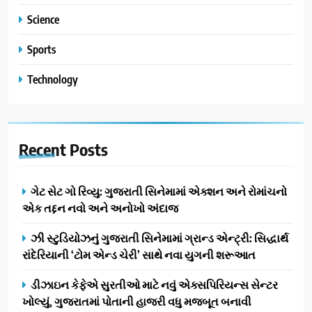
Science
Sports
Technology
Recent
Posts
ગેટ સેટ ગો રિવ્યુ: ગુજરાતી સિનેમામાં એક્શન અને રોમાંચનો
એક તદ્દન નવો અને અનોખો અંદાજ
ઝી સ્ટુડિયોઝનું ગુજરાતી સિનેમામાં ગ્રાન્ડ એન્ટ્રી: સિદ્ધાર્થ
રાંદેરિયાની ‘ટોમ એન્ડ ચેરી’ સાથે નવા યુગની શરૂઆત
ડીઝાઇન કેફેએ સુરતીઓ માટે નવું એક્સપિરિયન્સ સેન્ટર
ખોલ્યું, ગુજરાતમાં પોતાની હાજરી વધુ મજબૂત બનાવી