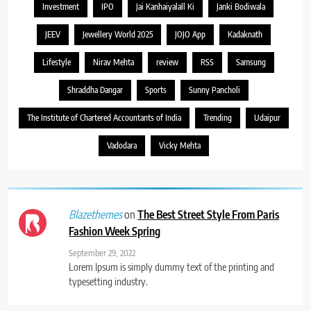
Investment
IPO
Jai Kanhaiyalall Ki
Janki Bodiwala
JEEV
Jewellery World 2025
JOJO App
Kadaknath
Lifestyle
Nirav Mehta
review
RSS
Samsung
Shraddha Dangar
Sports
Sunny Pancholi
The Institute of Chartered Accountants of India
Trending
Udaipur
Vadodara
Vicky Mehta
on
The Best Street Style From Paris
Blazethemes
Fashion Week Spring
September 29, 2022
Lorem Ipsum is simply dummy text of the printing and
typesetting industry.