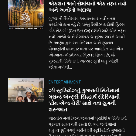
એક્શન અને રોમાંચનો એક તદ્દન નવો
અને અનોખો અંદાજ
ગુજરાતી સિનેમામાં અવારનવાર નવીનતમ
પ્રયોગો થતા રહે છે, પરંતુ રિલીઝ થયેલી ફિલ્મ
‘ગેટ સેટ ગો’ (Get Set Go) દર્શકો માટે એક તદ્દન
નવો, તાજો અને રોમાંચક અનુભવ લઈને આવી
છે. અર્ણવ કુમારના નિર્દેશન અને જીનલ
બેલાણીની શાનદાર વાર્તા પર આધારિત આ એક
એક્શન-એડવેન્ચર થ્રિલર ફિલ્મ છે, જે
ગુજરાતી સિનેમામાં અત્યાર સુધી બહુ ઓછી
જોવા મળેલી...
ENTERTAINMENT
ઝી સ્ટુડિયોઝનું ગુજરાતી સિનેમામાં
ગ્રાન્ડ એન્ટ્રી: સિદ્ધાર્થ રાંદેરિયાની
‘ટોમ એન્ડ ચેરી’ સાથે નવા યુગની
શરૂઆત
ભારતીય મનોરંજન જગતમાં પ્રાદેશિક સિનેમાનો
પ્રભાવ સતત વધી રહ્યો છે. આ જ દિશામાં
મહત્વપૂર્ણ પગલું ભરીને ઝી સ્ટુડિયોઝે ગુજરાતી