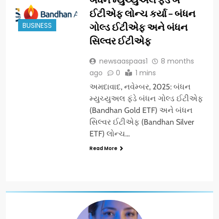
ઈટીએફ લોન્ચ કર્યા – બંધન
BUSINESS
ગોલ્ડ ઈટીએફ અને બંધન
સિલ્વર ઈટીએફ
newsaaspaas1
8 months
ago
0
1 mins
અમદાવાદ, નવેમ્બર, 2025: બંધન
મ્યુચ્યુઅલ ફંડે બંધન ગોલ્ડ ઈટીએફ
(Bandhan Gold ETF) અને બંધન
સિલ્વર ઈટીએફ (Bandhan Silver
ETF) લોન્ચ…
Read More