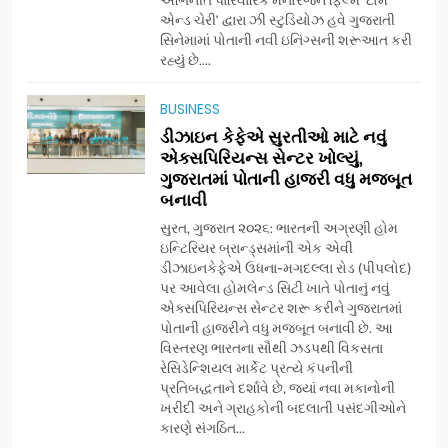
એન્ડ ચેરી’ દ્વારા ઝી સ્ટુડિયોઝ હવે ગુજરાતી
સિનેમામાં પોતાની નવી ઇનિંગ્સની શરૂઆત કરી
7
રહ્યું છે....
અમદાવાદમાં યોજાયેલા ‘ઓકલ્ટ
કોન્ક્લેવ 2026’માં ઈન્ટરનેશનલ
BUSINESS
ટેરોટ રીડર પુનિતજી લુલ્લા એ ટેરોટ
AHMEDABAD
ડીઝાઇન કેફેએ સુરતીઓ માટે નવું
કાર્ડ રીડિંગ અંગે માહિતી આપી
એક્સપિરિયન્સ સેન્ટર ખોલ્યું,
ગુજરાતમાં પોતાની હાજરી વધુ મજબૂત
8
બનાવી
ગ્લોબલ એક્સેલન્સ ફોરમ દ્વારા
નેશનલ લીડરશિપ કોન્કલેવ તથા
સુરત, ગુજરાત ૨૦૨૬: ભારતની અગ્રણી હોમ
ભારત સમ્માન ૨૦૨૬નો ભવ્ય અને
ઇન્ટિરિયર બ્રાન્ડ્સમાંની એક એવી
BUSINESS
ડીઝાઇનકેફેએ ઉધના-મગદલ્લા રોડ (પીપલોદ)
પ્રતિષ્ઠિત કાર્યક્રમ નવી દિલ્હીમાં
પર આવેલા હોમલેન્ડ સિટી ખાતે પોતાનું નવું
સફળતાપૂર્વક યોજાયો
એક્સપિરિયન્સ સેન્ટર શરૂ કરીને ગુજરાતમાં
1
પોતાની હાજરીને વધુ મજબૂત બનાવી છે. આ
ગેટ સેટ ગો રિવ્યુ: ગુજરાતી
વિસ્તરણ ભારતના સૌથી ઝડપથી વિકસતા
સિનેમામાં એક્શન અને રોમાંચનો
રેસિડેન્શિયલ માર્કેટ પ્રત્યે કંપનીની
એક તદ્દન નવો અને અનોખો
ENTERTAINMENT
પ્રતિબદ્ધતાને દર્શાવે છે, જ્યાં નવા મકાનોની
અંદાજ
ખરીદી અને ગ્રાહકોની બદલાતી પસંદગીઓને
કારણે સંગઠિત...
2