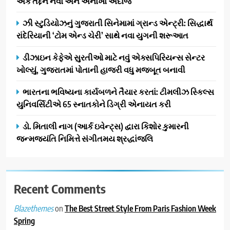
એક તદ્દન નવો અને અનોખો અંદાજ
સફળતાપૂર્વક યોજાયો
1
ઝી સ્ટુડિયોઝનું ગુજરાતી સિનેમામાં ગ્રાન્ડ એન્ટ્રી: સિદ્ધાર્થ
ગેટ સેટ ગો રિવ્યુ: ગુજરાતી
રાંદેરિયાની ‘ટોમ એન્ડ ચેરી’ સાથે નવા યુગની શરૂઆત
સિનેમામાં એક્શન અને રોમાંચનો
એક તદ્દન નવો અને અનોખો
ENTERTAINMENT
ડીઝાઇન કેફેએ સુરતીઓ માટે નવું એક્સપિરિયન્સ સેન્ટર
અંદાજ
ખોલ્યું, ગુજરાતમાં પોતાની હાજરી વધુ મજબૂત બનાવી
2
ઝી સ્ટુડિયોઝનું ગુજરાતી સિનેમામાં
ભારતના ભવિષ્યના કાર્યબળને તૈયાર કરતાં: ટીમલીઝ સ્કિલ્સ
ગ્રાન્ડ એન્ટ્રી: સિદ્ધાર્થ રાંદેરિયાની
યુનિવર્સિટીએ 65 સ્નાતકોને ડિગ્રી એનાયત કરી
‘ટોમ એન્ડ ચેરી’ સાથે નવા યુગની
ENTERTAINMENT
ડો. મિતાલી નાગ (આર્ક ઇવેન્ટ્સ) દ્વારા કિશોર કુમારની
શરૂઆત
જન્મજયંતિ નિમિત્તે સંગીતમય શ્રદ્ધાંજલિ
3
ડીઝાઇન કેફેએ સુરતીઓ માટે નવું
એક્સપિરિયન્સ સેન્ટર ખોલ્યું,
ગુજરાતમાં પોતાની હાજરી વધુ
Recent Comments
BUSINESS
મજબૂત બનાવી
on
The Best Street Style From Paris Fashion Week
Blazethemes
4
Spring
ભારતના ભવિષ્યના કાર્યબળને