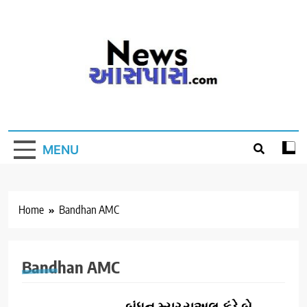
Skip
to
content
MENU
Home
Bandhan AMC
Bandhan AMC
બંધન મ્યુચ્યુઅલ ફંડે બે