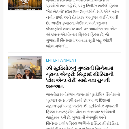
ગુજરાતી સિનેમામાં અવારનવાર નવીનતમ
પ્રયોગો થતા રહે છે, પરંતુ રિલીઝ થયેલી ફિલ્મ
‘ગેટ સેટ ગો’ (Get Set Go) દર્શકો માટે એક તદ્દન
નવો, તાજો અને રોમાંચક અનુભવ લઈને આવી
છે. અર્ણવ કુમારના નિર્દેશન અને જીનલ
બેલાણીની શાનદાર વાર્તા પર આધારિત આ એક
એક્શન-એડવેન્ચર થ્રિલર ફિલ્મ છે, જે
ગુજરાતી સિનેમામાં અત્યાર સુધી બહુ ઓછી
જોવા મળેલી...
ENTERTAINMENT
5
ઝી સ્ટુડિયોઝનું ગુજરાતી સિનેમામાં
ડો. મિતાલી નાગ (આર્ક ઇવેન્ટ્સ)
ગ્રાન્ડ એન્ટ્રી: સિદ્ધાર્થ રાંદેરિયાની
દ્વારા કિશોર કુમારની જન્મજયંતિ
‘ટોમ એન્ડ ચેરી’ સાથે નવા યુગની
શરૂઆત
નિમિત્તે સંગીતમય શ્રદ્ધાંજલિ
AHMEDABAD
ભારતીય મનોરંજન જગતમાં પ્રાદેશિક સિનેમાનો
પ્રભાવ સતત વધી રહ્યો છે. આ જ દિશામાં
6
મહત્વપૂર્ણ પગલું ભરીને ઝી સ્ટુડિયોઝે ગુજરાતી
177 દેશો અને 52 લાખ દર્શકો:
ફિલ્મ ઇન્ડસ્ટ્રીમાં પોતાના સત્તાવાર પ્રવેશની
ગુજરાતી OTT પ્લેટફોર્મ ‘જોજો’
જાહેરાત કરી છે. ગુજરાતી રંગભૂમિ અને
સિનેમાના લોકપ્રિય અભિનેતા સિદ્ધાર્થ રાંદેરિયા
(JOJO) નો વિશ્વભરમાં દબદબો
BUSINESS
અભિનીત પારિવારિક મનોરંજન ફિલ્મ ‘ટોમ