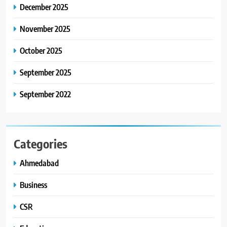
કાર્ડ રીડિંગ અંગે માહિતી આપી
December 2025
8
November 2025
ગ્લોબલ એક્સેલન્સ ફોરમ દ્વારા
નેશનલ લીડરશિપ કોન્કલેવ તથા
October 2025
ભારત સમ્માન ૨૦૨૬નો ભવ્ય અને
BUSINESS
September 2025
પ્રતિષ્ઠિત કાર્યક્રમ નવી દિલ્હીમાં
સફળતાપૂર્વક યોજાયો
September 2022
Categories
Ahmedabad
Business
CSR