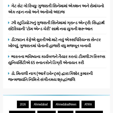
ગેટ સેટ ગો રિવ્યુ: ગુજરાતી સિનેમામાં એક્શન અને રોમાંચનો
એક તદ્દન નવો અને અનોખો અંદાજ
ઝી સ્ટુડિયોઝનું ગુજરાતી સિનેમામાં ગ્રાન્ડ એન્ટ્રી: સિદ્ધાર્થ
રાંદેરિયાની ‘ટોમ એન્ડ ચેરી’ સાથે નવા યુગની શરૂઆત
ડીઝાઇન કેફેએ સુરતીઓ માટે નવું એક્સપિરિયન્સ સેન્ટર
ખોલ્યું, ગુજરાતમાં પોતાની હાજરી વધુ મજબૂત બનાવી
ભારતના ભવિષ્યના કાર્યબળને તૈયાર કરતાં: ટીમલીઝ સ્કિલ્સ
યુનિવર્સિટીએ 65 સ્નાતકોને ડિગ્રી એનાયત કરી
ડો. મિતાલી નાગ (આર્ક ઇવેન્ટ્સ) દ્વારા કિશોર કુમારની
જન્મજયંતિ નિમિત્તે સંગીતમય શ્રદ્ધાંજલિ
2026
Ahmedabad
AhmedabadNews
ATIRA