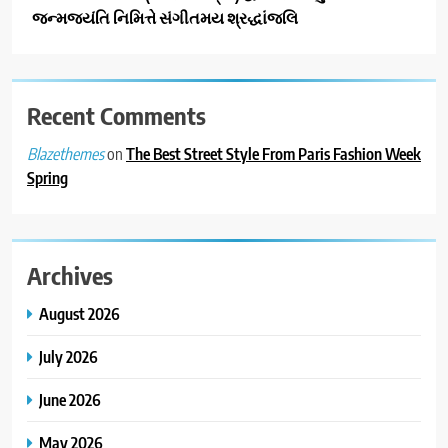
જન્મજયંતિ નિમિત્તે સંગીતમય શ્રદ્ધાંજલિ
3
ડીઝાઇન કેફેએ સુરતીઓ માટે નવું
એક્સપિરિયન્સ સેન્ટર ખોલ્યું,
ગુજરાતમાં પોતાની હાજરી વધુ
Recent Comments
BUSINESS
મજબૂત બનાવી
on
The Best Street Style From Paris Fashion Week
Blazethemes
4
Spring
ભારતના ભવિષ્યના કાર્યબળને
તૈયાર કરતાં: ટીમલીઝ સ્કિલ્સ
યુનિવર્સિટીએ 65 સ્નાતકોને ડિગ્રી
EDUCATION
એનાયત કરી
Archives
5
August 2026
ડો. મિતાલી નાગ (આર્ક ઇવેન્ટ્સ)
દ્વારા કિશોર કુમારની જન્મજયંતિ
July 2026
નિમિત્તે સંગીતમય શ્રદ્ધાંજલિ
AHMEDABAD
June 2026
6
May 2026