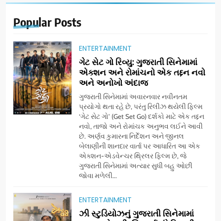
Popular
Posts
ENTERTAINMENT
ગેટ સેટ ગો રિવ્યુ: ગુજરાતી સિનેમામાં
એક્શન અને રોમાંચનો એક તદ્દન નવો
અને અનોખો અંદાજ
ગુજરાતી સિનેમામાં અવારનવાર નવીનતમ
પ્રયોગો થતા રહે છે, પરંતુ રિલીઝ થયેલી ફિલ્મ
‘ગેટ સેટ ગો’ (Get Set Go) દર્શકો માટે એક તદ્દન
નવો, તાજો અને રોમાંચક અનુભવ લઈને આવી
છે. અર્ણવ કુમારના નિર્દેશન અને જીનલ
બેલાણીની શાનદાર વાર્તા પર આધારિત આ એક
એક્શન-એડવેન્ચર થ્રિલર ફિલ્મ છે, જે
ગુજરાતી સિનેમામાં અત્યાર સુધી બહુ ઓછી
જોવા મળેલી...
ENTERTAINMENT
5
ઝી સ્ટુડિયોઝનું ગુજરાતી સિનેમામાં