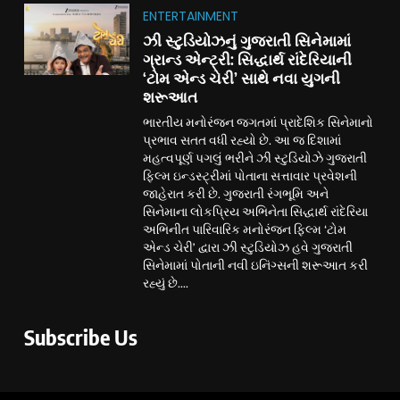
ENTERTAINMENT
ઝી સ્ટુડિયોઝનું ગુજરાતી સિનેમામાં
ગ્રાન્ડ એન્ટ્રી: સિદ્ધાર્થ રાંદેરિયાની
‘ટોમ એન્ડ ચેરી’ સાથે નવા યુગની
શરૂઆત
ભારતીય મનોરંજન જગતમાં પ્રાદેશિક સિનેમાનો
પ્રભાવ સતત વધી રહ્યો છે. આ જ દિશામાં
મહત્વપૂર્ણ પગલું ભરીને ઝી સ્ટુડિયોઝે ગુજરાતી
ફિલ્મ ઇન્ડસ્ટ્રીમાં પોતાના સત્તાવાર પ્રવેશની
જાહેરાત કરી છે. ગુજરાતી રંગભૂમિ અને
સિનેમાના લોકપ્રિય અભિનેતા સિદ્ધાર્થ રાંદેરિયા
અભિનીત પારિવારિક મનોરંજન ફિલ્મ ‘ટોમ
એન્ડ ચેરી’ દ્વારા ઝી સ્ટુડિયોઝ હવે ગુજરાતી
સિનેમામાં પોતાની નવી ઇનિંગ્સની શરૂઆત કરી
રહ્યું છે....
Subscribe Us