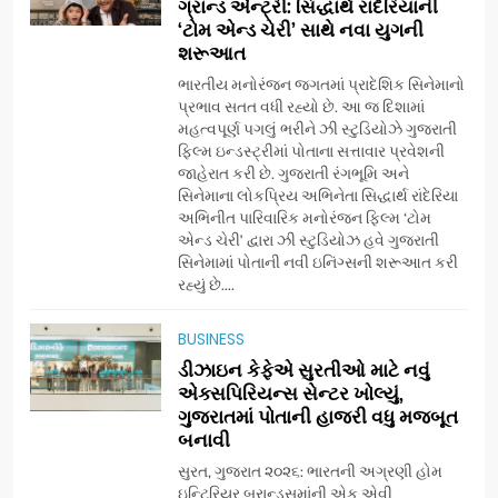
ડો. મિતાલી નાગ (આર્ક ઇવેન્ટ્સ)
ગ્રાન્ડ એન્ટ્રી: સિદ્ધાર્થ રાંદેરિયાની
દ્વારા કિશોર કુમારની જન્મજયંતિ
‘ટોમ એન્ડ ચેરી’ સાથે નવા યુગની
શરૂઆત
નિમિત્તે સંગીતમય શ્રદ્ધાંજલિ
AHMEDABAD
ભારતીય મનોરંજન જગતમાં પ્રાદેશિક સિનેમાનો
પ્રભાવ સતત વધી રહ્યો છે. આ જ દિશામાં
6
મહત્વપૂર્ણ પગલું ભરીને ઝી સ્ટુડિયોઝે ગુજરાતી
177 દેશો અને 52 લાખ દર્શકો:
ફિલ્મ ઇન્ડસ્ટ્રીમાં પોતાના સત્તાવાર પ્રવેશની
ગુજરાતી OTT પ્લેટફોર્મ ‘જોજો’
જાહેરાત કરી છે. ગુજરાતી રંગભૂમિ અને
સિનેમાના લોકપ્રિય અભિનેતા સિદ્ધાર્થ રાંદેરિયા
(JOJO) નો વિશ્વભરમાં દબદબો
BUSINESS
અભિનીત પારિવારિક મનોરંજન ફિલ્મ ‘ટોમ
એન્ડ ચેરી’ દ્વારા ઝી સ્ટુડિયોઝ હવે ગુજરાતી
સિનેમામાં પોતાની નવી ઇનિંગ્સની શરૂઆત કરી
7
રહ્યું છે....
અમદાવાદમાં યોજાયેલા ‘ઓકલ્ટ
કોન્ક્લેવ 2026’માં ઈન્ટરનેશનલ
BUSINESS
ટેરોટ રીડર પુનિતજી લુલ્લા એ ટેરોટ
AHMEDABAD
ડીઝાઇન કેફેએ સુરતીઓ માટે નવું
કાર્ડ રીડિંગ અંગે માહિતી આપી
એક્સપિરિયન્સ સેન્ટર ખોલ્યું,
ગુજરાતમાં પોતાની હાજરી વધુ મજબૂત
8
બનાવી
ગ્લોબલ એક્સેલન્સ ફોરમ દ્વારા
નેશનલ લીડરશિપ કોન્કલેવ તથા
સુરત, ગુજરાત ૨૦૨૬: ભારતની અગ્રણી હોમ
ભારત સમ્માન ૨૦૨૬નો ભવ્ય અને
ઇન્ટિરિયર બ્રાન્ડ્સમાંની એક એવી