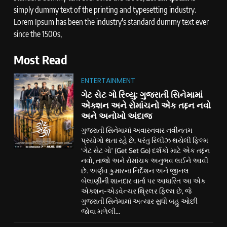
simply dummy text of the printing and typesetting industry.
Lorem Ipsum has been the industry's standard dummy text ever
since the 1500s,
Most Read
ENTERTAINMENT
ગેટ સેટ ગો રિવ્યુ: ગુજરાતી સિનેમામાં
એક્શન અને રોમાંચનો એક તદ્દન નવો
અને અનોખો અંદાજ
ગુજરાતી સિનેમામાં અવારનવાર નવીનતમ
પ્રયોગો થતા રહે છે, પરંતુ રિલીઝ થયેલી ફિલ્મ
‘ગેટ સેટ ગો’ (Get Set Go) દર્શકો માટે એક તદ્દન
નવો, તાજો અને રોમાંચક અનુભવ લઈને આવી
છે. અર્ણવ કુમારના નિર્દેશન અને જીનલ
બેલાણીની શાનદાર વાર્તા પર આધારિત આ એક
એક્શન-એડવેન્ચર થ્રિલર ફિલ્મ છે, જે
ગુજરાતી સિનેમામાં અત્યાર સુધી બહુ ઓછી
જોવા મળેલી...