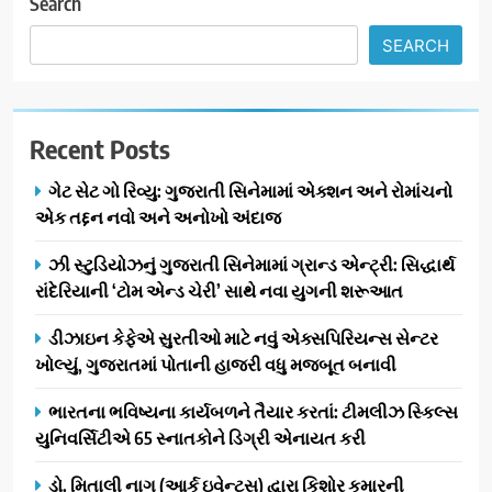
કોન્ક્લેવ 2026’માં ઈન્ટરનેશનલ
Search
ટેરોટ રીડર પુનિતજી લુલ્લા એ ટેરોટ
AHMEDABAD
SEARCH
કાર્ડ રીડિંગ અંગે માહિતી આપી
8
ગ્લોબલ એક્સેલન્સ ફોરમ દ્વારા
Recent Posts
નેશનલ લીડરશિપ કોન્કલેવ તથા
ભારત સમ્માન ૨૦૨૬નો ભવ્ય અને
BUSINESS
ગેટ સેટ ગો રિવ્યુ: ગુજરાતી સિનેમામાં એક્શન અને રોમાંચનો
પ્રતિષ્ઠિત કાર્યક્રમ નવી દિલ્હીમાં
એક તદ્દન નવો અને અનોખો અંદાજ
સફળતાપૂર્વક યોજાયો
1
ઝી સ્ટુડિયોઝનું ગુજરાતી સિનેમામાં ગ્રાન્ડ એન્ટ્રી: સિદ્ધાર્થ
ગેટ સેટ ગો રિવ્યુ: ગુજરાતી
રાંદેરિયાની ‘ટોમ એન્ડ ચેરી’ સાથે નવા યુગની શરૂઆત
સિનેમામાં એક્શન અને રોમાંચનો
એક તદ્દન નવો અને અનોખો
ENTERTAINMENT
ડીઝાઇન કેફેએ સુરતીઓ માટે નવું એક્સપિરિયન્સ સેન્ટર
અંદાજ
ખોલ્યું, ગુજરાતમાં પોતાની હાજરી વધુ મજબૂત બનાવી
2
ઝી સ્ટુડિયોઝનું ગુજરાતી સિનેમામાં
ભારતના ભવિષ્યના કાર્યબળને તૈયાર કરતાં: ટીમલીઝ સ્કિલ્સ
ગ્રાન્ડ એન્ટ્રી: સિદ્ધાર્થ રાંદેરિયાની
યુનિવર્સિટીએ 65 સ્નાતકોને ડિગ્રી એનાયત કરી
‘ટોમ એન્ડ ચેરી’ સાથે નવા યુગની
ENTERTAINMENT
ડો. મિતાલી નાગ (આર્ક ઇવેન્ટ્સ) દ્વારા કિશોર કુમારની
શરૂઆત