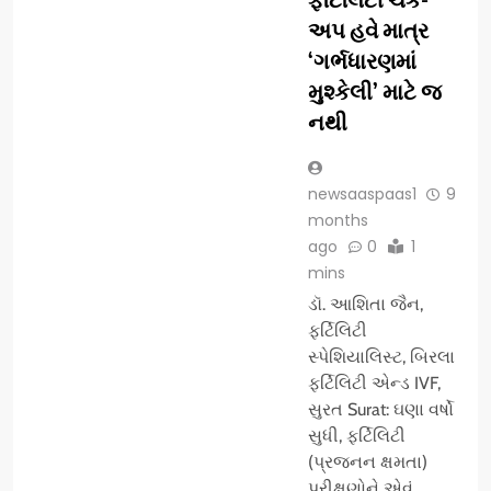
અપ હવે માત્ર
‘ગર્ભધારણમાં
મુશ્કેલી’ માટે જ
નથી
newsaaspaas1
9
months
ago
0
1
mins
ડૉ. આશિતા જૈન,
ફર્ટિલિટી
સ્પેશિયાલિસ્ટ, બિરલા
ફર્ટિલિટી એન્ડ IVF,
સુરત Surat: ઘણા વર્ષો
સુધી, ફર્ટિલિટી
(પ્રજનન ક્ષમતા)
પરીક્ષણોને એવું