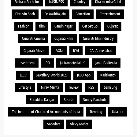
Bicharo Bachelor
bUSINESS
Country
Dharmendra Gohil
Dhruvin Shah
Dr Aashita Jain
Education
Entertainment
Fashion
film
Gandhinagar
Get Set Go
Gujarat
Gujarati Cinema
Gujarati Film
Gujarati film industry
Gujarati Movie
iAGNi
ICAI
ICAI Ahmedabad
Investment
IPO
Jai Kanhaiyalall Ki
Janki Bodiwala
JEEV
Jewellery World 2025
JOJO App
Kadaknath
Lifestyle
Nirav Mehta
review
RSS
Samsung
Shraddha Dangar
Sports
Sunny Pancholi
The Institute of Chartered Accountants of India
Trending
Udaipur
Vadodara
Vicky Mehta