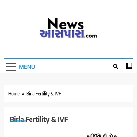
Skip
to
content
MENU
Home
Birla Fertility & IVF
Birla Fertility & IVF
HEALTH
ફર્ટિલિટી ચેક-