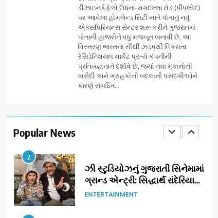
BUSINESS
ડીઝાઇનકેફેએ ઉધના-મગદલ્લા રોડ (પીપલોદ)
પ્રતિષ્ઠિત કાર્યક્રમ નવી દિલ્હીમાં
પર આવેલા હોમલેન્ડ સિટી ખાતે પોતાનું નવું
સફળતાપૂર્વક યોજાયો
એક્સપિરિયન્સ સેન્ટર શરૂ કરીને ગુજરાતમાં
1
પોતાની હાજરીને વધુ મજબૂત બનાવી છે. આ
ગેટ સેટ ગો રિવ્યુ: ગુજરાતી
વિસ્તરણ ભારતના સૌથી ઝડપથી વિકસતા
સિનેમામાં એક્શન અને રોમાંચનો
રેસિડેન્શિયલ માર્કેટ પ્રત્યે કંપનીની
એક તદ્દન નવો અને અનોખો
ENTERTAINMENT
પ્રતિબદ્ધતાને દર્શાવે છે, જ્યાં નવા મકાનોની
અંદાજ
ખરીદી અને ગ્રાહકોની બદલાતી પસંદગીઓને
કારણે સંગઠિત...
2
ઝી સ્ટુડિયોઝનું ગુજરાતી સિનેમામાં
ગ્રાન્ડ એન્ટ્રી: સિદ્ધાર્થ રાંદેરિયાની
‘ટોમ એન્ડ ચેરી’ સાથે નવા યુગની
Popular News
ENTERTAINMENT
શરૂઆત
3
ડીઝાઇન કેફેએ સુરતીઓ માટે નવું
એક્સપિરિયન્સ સેન્ટર ખોલ્યું,
ગુજરાતમાં પોતાની હાજરી વધુ
BUSINESS
મજબૂત બનાવી