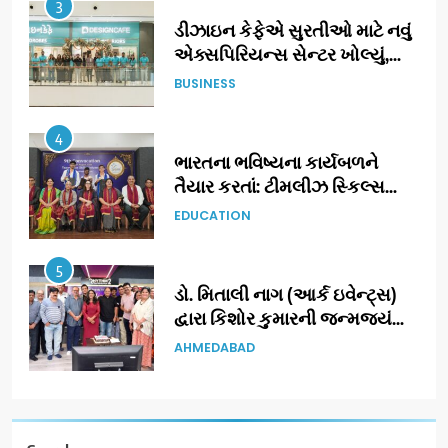
4
ભારતના ભવિષ્યના કાર્યબળને
તૈયાર કરતાં: ટીમલીઝ સ્કિલ્સ
યુનિવર્સિટીએ 65 સ્નાતકોને ડિગ્રી
EDUCATION
એનાયત કરી
5
ડો. મિતાલી નાગ (આર્ક ઇવેન્ટ્સ)
દ્વારા કિશોર કુમારની જન્મજયંતિ
નિમિત્તે સંગીતમય શ્રદ્ધાંજલિ
AHMEDABAD
6
177 દેશો અને 52 લાખ દર્શકો:
ગુજરાતી OTT પ્લેટફોર્મ ‘જોજો’
(JOJO) નો વિશ્વભરમાં દબદબો
BUSINESS
7
અમદાવાદમાં યોજાયેલા ‘ઓકલ્ટ