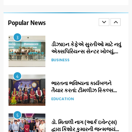
ઝી સ્ટુડિયોઝનું ગુજરાતી સિનેમામાં
ગ્રાન્ડ એન્ટ્રી: સિદ્ધાર્થ રાંદેરિયાની
‘ટોમ એન્ડ ચેરી’ સાથે નવા યુગની
Popular News
ENTERTAINMENT
શરૂઆત
3
ડીઝાઇન કેફેએ સુરતીઓ માટે નવું
એક્સપિરિયન્સ સેન્ટર ખોલ્યું,
ગુજરાતમાં પોતાની હાજરી વધુ
BUSINESS
મજબૂત બનાવી
4
ભારતના ભવિષ્યના કાર્યબળને
તૈયાર કરતાં: ટીમલીઝ સ્કિલ્સ
યુનિવર્સિટીએ 65 સ્નાતકોને ડિગ્રી
EDUCATION
એનાયત કરી
5
ડો. મિતાલી નાગ (આર્ક ઇવેન્ટ્સ)
દ્વારા કિશોર કુમારની જન્મજયંતિ