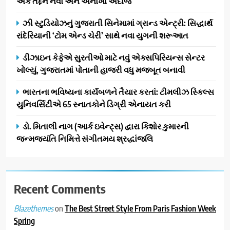
એક તદ્દન નવો અને અનોખો અંદાજ
સફળતાપૂર્વક યોજાયો
1
ઝી સ્ટુડિયોઝનું ગુજરાતી સિનેમામાં ગ્રાન્ડ એન્ટ્રી: સિદ્ધાર્થ
ગેટ સેટ ગો રિવ્યુ: ગુજરાતી
રાંદેરિયાની ‘ટોમ એન્ડ ચેરી’ સાથે નવા યુગની શરૂઆત
સિનેમામાં એક્શન અને રોમાંચનો
એક તદ્દન નવો અને અનોખો
ENTERTAINMENT
ડીઝાઇન કેફેએ સુરતીઓ માટે નવું એક્સપિરિયન્સ સેન્ટર
અંદાજ
ખોલ્યું, ગુજરાતમાં પોતાની હાજરી વધુ મજબૂત બનાવી
2
ઝી સ્ટુડિયોઝનું ગુજરાતી સિનેમામાં
ભારતના ભવિષ્યના કાર્યબળને તૈયાર કરતાં: ટીમલીઝ સ્કિલ્સ
ગ્રાન્ડ એન્ટ્રી: સિદ્ધાર્થ રાંદેરિયાની
યુનિવર્સિટીએ 65 સ્નાતકોને ડિગ્રી એનાયત કરી
‘ટોમ એન્ડ ચેરી’ સાથે નવા યુગની
ENTERTAINMENT
ડો. મિતાલી નાગ (આર્ક ઇવેન્ટ્સ) દ્વારા કિશોર કુમારની
શરૂઆત
જન્મજયંતિ નિમિત્તે સંગીતમય શ્રદ્ધાંજલિ
3
ડીઝાઇન કેફેએ સુરતીઓ માટે નવું
એક્સપિરિયન્સ સેન્ટર ખોલ્યું,
ગુજરાતમાં પોતાની હાજરી વધુ
Recent Comments
BUSINESS
મજબૂત બનાવી
on
The Best Street Style From Paris Fashion Week
Blazethemes
4
Spring
ભારતના ભવિષ્યના કાર્યબળને