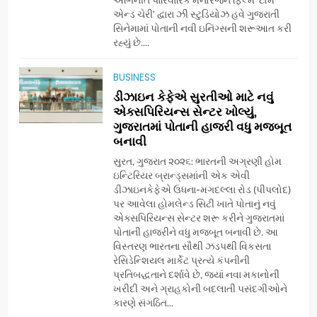
એન્ડ ચેરી’ દ્વારા ઝી સ્ટુડિયોઝ હવે ગુજરાતી
સિનેમામાં પોતાની નવી ઇનિંગ્સની શરૂઆત કરી
7
રહ્યું છે....
અમદાવાદમાં યોજાયેલા ‘ઓકલ્ટ
કોન્ક્લેવ 2026’માં ઈન્ટરનેશનલ
BUSINESS
ટેરોટ રીડર પુનિતજી લુલ્લા એ ટેરોટ
AHMEDABAD
ડીઝાઇન કેફેએ સુરતીઓ માટે નવું
કાર્ડ રીડિંગ અંગે માહિતી આપી
એક્સપિરિયન્સ સેન્ટર ખોલ્યું,
ગુજરાતમાં પોતાની હાજરી વધુ મજબૂત
8
બનાવી
ગ્લોબલ એક્સેલન્સ ફોરમ દ્વારા
નેશનલ લીડરશિપ કોન્કલેવ તથા
સુરત, ગુજરાત ૨૦૨૬: ભારતની અગ્રણી હોમ
ભારત સમ્માન ૨૦૨૬નો ભવ્ય અને
ઇન્ટિરિયર બ્રાન્ડ્સમાંની એક એવી
BUSINESS
ડીઝાઇનકેફેએ ઉધના-મગદલ્લા રોડ (પીપલોદ)
પ્રતિષ્ઠિત કાર્યક્રમ નવી દિલ્હીમાં
પર આવેલા હોમલેન્ડ સિટી ખાતે પોતાનું નવું
સફળતાપૂર્વક યોજાયો
એક્સપિરિયન્સ સેન્ટર શરૂ કરીને ગુજરાતમાં
1
પોતાની હાજરીને વધુ મજબૂત બનાવી છે. આ
ગેટ સેટ ગો રિવ્યુ: ગુજરાતી
વિસ્તરણ ભારતના સૌથી ઝડપથી વિકસતા
સિનેમામાં એક્શન અને રોમાંચનો
રેસિડેન્શિયલ માર્કેટ પ્રત્યે કંપનીની
એક તદ્દન નવો અને અનોખો
ENTERTAINMENT
પ્રતિબદ્ધતાને દર્શાવે છે, જ્યાં નવા મકાનોની
અંદાજ
ખરીદી અને ગ્રાહકોની બદલાતી પસંદગીઓને
કારણે સંગઠિત...
2