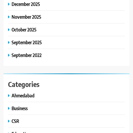
કાર્ડ રીડિંગ અંગે માહિતી આપી
December 2025
8
November 2025
ગ્લોબલ એક્સેલન્સ ફોરમ દ્વારા
નેશનલ લીડરશિપ કોન્કલેવ તથા
October 2025
ભારત સમ્માન ૨૦૨૬નો ભવ્ય અને
BUSINESS
September 2025
પ્રતિષ્ઠિત કાર્યક્રમ નવી દિલ્હીમાં
સફળતાપૂર્વક યોજાયો
September 2022
Categories
Ahmedabad
Business
CSR