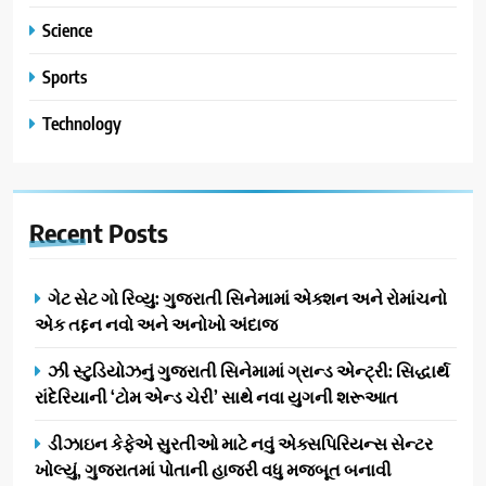
Science
Sports
Technology
Recent
Posts
ગેટ સેટ ગો રિવ્યુ: ગુજરાતી સિનેમામાં એક્શન અને રોમાંચનો
એક તદ્દન નવો અને અનોખો અંદાજ
ઝી સ્ટુડિયોઝનું ગુજરાતી સિનેમામાં ગ્રાન્ડ એન્ટ્રી: સિદ્ધાર્થ
રાંદેરિયાની ‘ટોમ એન્ડ ચેરી’ સાથે નવા યુગની શરૂઆત
ડીઝાઇન કેફેએ સુરતીઓ માટે નવું એક્સપિરિયન્સ સેન્ટર
ખોલ્યું, ગુજરાતમાં પોતાની હાજરી વધુ મજબૂત બનાવી