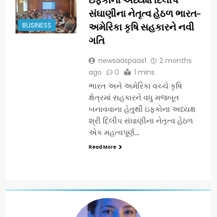
સંઘાણીના નેતૃત્વ હેઠળ ભારત–
BUSINESS
અમેરિકા કૃષિ સહકારને નવી
ગતિ
newsaaspaas1
2 months
ago
0
1 mins
ભારત અને અમેરિકા વચ્ચે કૃષિ
ક્ષેત્રમાં સહકારને વધુ મજબૂત
બનાવવાના હેતુથી ઇફકોના અધ્યક્ષ
શ્રી દિલીપ સંઘાણીના નેતૃત્વ હેઠળ
એક મહત્વપૂર્ણ…
Read More