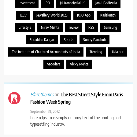
Investment
IPO
Jai Kanhaiyalall Ki
Janki Bodiwala
JEEV
Jewellery World 2025
JOJO App
Kadaknath
Lifestyle
Nirav Mehta
review
RSS
Samsung
Shraddha Dangar
Sports
Sunny Pancholi
The Institute of Chartered Accountants of India
Trending
Udaipur
Vadodara
Vicky Mehta
on
The Best Street Style From Paris
Blazethemes
Fashion Week Spring
September 29, 2022
Lorem Ipsum is simply dummy text of the printing and
typesetting industry.