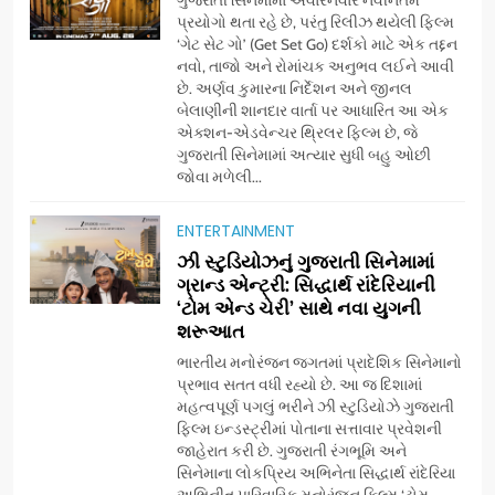
ગુજરાતી સિનેમામાં અવારનવાર નવીનતમ
પ્રયોગો થતા રહે છે, પરંતુ રિલીઝ થયેલી ફિલ્મ
‘ગેટ સેટ ગો’ (Get Set Go) દર્શકો માટે એક તદ્દન
નવો, તાજો અને રોમાંચક અનુભવ લઈને આવી
છે. અર્ણવ કુમારના નિર્દેશન અને જીનલ
બેલાણીની શાનદાર વાર્તા પર આધારિત આ એક
એક્શન-એડવેન્ચર થ્રિલર ફિલ્મ છે, જે
ગુજરાતી સિનેમામાં અત્યાર સુધી બહુ ઓછી
જોવા મળેલી...
ENTERTAINMENT
5
ઝી સ્ટુડિયોઝનું ગુજરાતી સિનેમામાં
ડો. મિતાલી નાગ (આર્ક ઇવેન્ટ્સ)
ગ્રાન્ડ એન્ટ્રી: સિદ્ધાર્થ રાંદેરિયાની
દ્વારા કિશોર કુમારની જન્મજયંતિ
‘ટોમ એન્ડ ચેરી’ સાથે નવા યુગની
શરૂઆત
નિમિત્તે સંગીતમય શ્રદ્ધાંજલિ
AHMEDABAD
ભારતીય મનોરંજન જગતમાં પ્રાદેશિક સિનેમાનો
પ્રભાવ સતત વધી રહ્યો છે. આ જ દિશામાં
6
મહત્વપૂર્ણ પગલું ભરીને ઝી સ્ટુડિયોઝે ગુજરાતી
177 દેશો અને 52 લાખ દર્શકો:
ફિલ્મ ઇન્ડસ્ટ્રીમાં પોતાના સત્તાવાર પ્રવેશની
ગુજરાતી OTT પ્લેટફોર્મ ‘જોજો’
જાહેરાત કરી છે. ગુજરાતી રંગભૂમિ અને
સિનેમાના લોકપ્રિય અભિનેતા સિદ્ધાર્થ રાંદેરિયા
(JOJO) નો વિશ્વભરમાં દબદબો
BUSINESS
અભિનીત પારિવારિક મનોરંજન ફિલ્મ ‘ટોમ