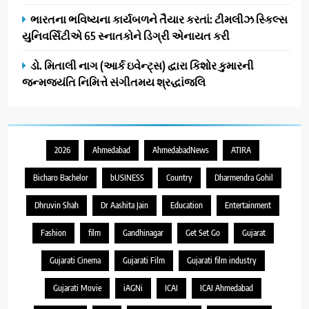
ભારતના ભવિષ્યના કાર્યબળને તૈયાર કરતાં: ટીમલીઝ સ્કિલ્સ
યુનિવર્સિટીએ 65 સ્નાતકોને ડિગ્રી એનાયત કરી
ડો. મિતાલી નાગ (આર્ક ઇવેન્ટ્સ) દ્વારા કિશોર કુમારની
જન્મજયંતિ નિમિત્તે સંગીતમય શ્રદ્ધાંજલિ
2026
Ahmedabad
AhmedabadNews
ATIRA
Bicharo Bachelor
bUSINESS
Country
Dharmendra Gohil
Dhruvin Shah
Dr Aashita Jain
Education
Entertainment
Fashion
film
Gandhinagar
Get Set Go
Gujarat
Gujarati Cinema
Gujarati Film
Gujarati film industry
Gujarati Movie
iAGNi
ICAI
ICAI Ahmedabad