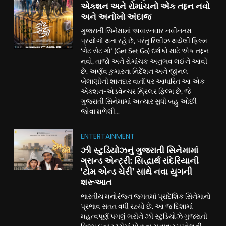
એક્શન અને રોમાંચનો એક તદ્દન નવો
અને અનોખો અંદાજ
ગુજરાતી સિનેમામાં અવારનવાર નવીનતમ
પ્રયોગો થતા રહે છે, પરંતુ રિલીઝ થયેલી ફિલ્મ
‘ગેટ સેટ ગો’ (Get Set Go) દર્શકો માટે એક તદ્દન
નવો, તાજો અને રોમાંચક અનુભવ લઈને આવી
છે. અર્ણવ કુમારના નિર્દેશન અને જીનલ
બેલાણીની શાનદાર વાર્તા પર આધારિત આ એક
એક્શન-એડવેન્ચર થ્રિલર ફિલ્મ છે, જે
ગુજરાતી સિનેમામાં અત્યાર સુધી બહુ ઓછી
જોવા મળેલી...
ENTERTAINMENT
ઝી સ્ટુડિયોઝનું ગુજરાતી સિનેમામાં
ગ્રાન્ડ એન્ટ્રી: સિદ્ધાર્થ રાંદેરિયાની
‘ટોમ એન્ડ ચેરી’ સાથે નવા યુગની
શરૂઆત
ભારતીય મનોરંજન જગતમાં પ્રાદેશિક સિનેમાનો
પ્રભાવ સતત વધી રહ્યો છે. આ જ દિશામાં
મહત્વપૂર્ણ પગલું ભરીને ઝી સ્ટુડિયોઝે ગુજરાતી