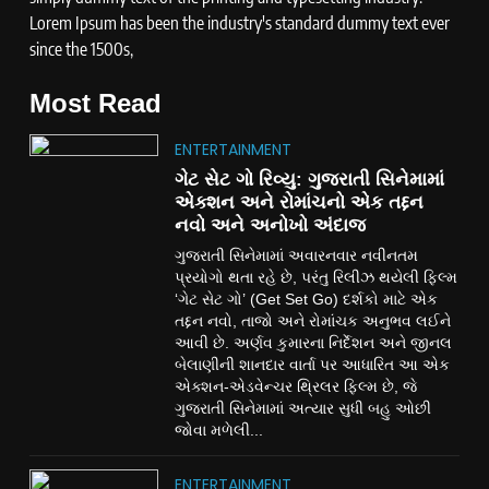
Lorem Ipsum has been the industry's standard dummy text ever
since the 1500s,
Most Read
ENTERTAINMENT
ગેટ સેટ ગો રિવ્યુ: ગુજરાતી સિનેમામાં
એક્શન અને રોમાંચનો એક તદ્દન
નવો અને અનોખો અંદાજ
ગુજરાતી સિનેમામાં અવારનવાર નવીનતમ
પ્રયોગો થતા રહે છે, પરંતુ રિલીઝ થયેલી ફિલ્મ
‘ગેટ સેટ ગો’ (Get Set Go) દર્શકો માટે એક
તદ્દન નવો, તાજો અને રોમાંચક અનુભવ લઈને
આવી છે. અર્ણવ કુમારના નિર્દેશન અને જીનલ
બેલાણીની શાનદાર વાર્તા પર આધારિત આ એક
એક્શન-એડવેન્ચર થ્રિલર ફિલ્મ છે, જે
ગુજરાતી સિનેમામાં અત્યાર સુધી બહુ ઓછી
જોવા મળેલી...
ENTERTAINMENT