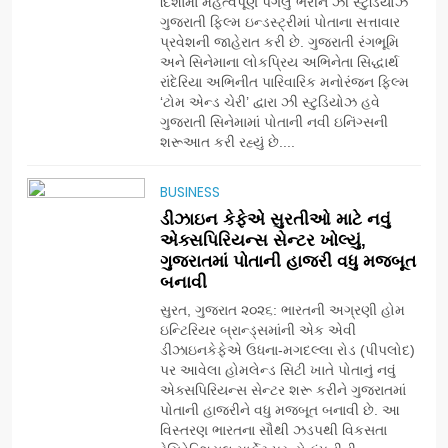
દિશામાં મહત્વપૂર્ણ પગલું ભરીને ઝી સ્ટુડિયોઝે
177 દેશો અને 52 લાખ દર્શકો:
ગુજરાતી ફિલ્મ ઇન્ડસ્ટ્રીમાં પોતાના સત્તાવાર
ગુજરાતી OTT પ્લેટફોર્મ ‘જોજો’
પ્રવેશની જાહેરાત કરી છે. ગુજરાતી રંગભૂમિ
(JOJO) નો વિશ્વભરમાં દબદબો
અને સિનેમાના લોકપ્રિય અભિનેતા સિદ્ધાર્થ
BUSINESS
રાંદેરિયા અભિનીત પારિવારિક મનોરંજન ફિલ્મ
‘ટોમ એન્ડ ચેરી’ દ્વારા ઝી સ્ટુડિયોઝ હવે
ગુજરાતી સિનેમામાં પોતાની નવી ઇનિંગ્સની
7
શરૂઆત કરી રહ્યું છે....
અમદાવાદમાં યોજાયેલા ‘ઓકલ્ટ
કોન્ક્લેવ 2026’માં ઈન્ટરનેશનલ
BUSINESS
ટેરોટ રીડર પુનિતજી લુલ્લા એ
AHMEDABAD
ટેરોટ કાર્ડ રીડિંગ અંગે માહિતી
ડીઝાઇન કેફેએ સુરતીઓ માટે નવું
આપી
એક્સપિરિયન્સ સેન્ટર ખોલ્યું,
ગુજરાતમાં પોતાની હાજરી વધુ મજબૂત
8
બનાવી
ગ્લોબલ એક્સેલન્સ ફોરમ દ્વારા
નેશનલ લીડરશિપ કોન્કલેવ તથા
સુરત, ગુજરાત ૨૦૨૬: ભારતની અગ્રણી હોમ
ભારત સમ્માન ૨૦૨૬નો ભવ્ય અને
ઇન્ટિરિયર બ્રાન્ડ્સમાંની એક એવી
BUSINESS
પ્રતિષ્ઠિત કાર્યક્રમ નવી દિલ્હીમાં
ડીઝાઇનકેફેએ ઉધના-મગદલ્લા રોડ (પીપલોદ)
સફળતાપૂર્વક યોજાયો
પર આવેલા હોમલેન્ડ સિટી ખાતે પોતાનું નવું
એક્સપિરિયન્સ સેન્ટર શરૂ કરીને ગુજરાતમાં
1
પોતાની હાજરીને વધુ મજબૂત બનાવી છે. આ
ગેટ સેટ ગો રિવ્યુ: ગુજરાતી
વિસ્તરણ ભારતના સૌથી ઝડપથી વિકસતા
સિનેમામાં એક્શન અને રોમાંચનો