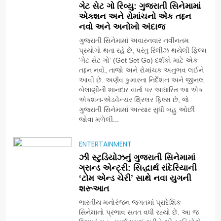
ગેટ સેટ ગો રિવ્યુ: ગુજરાતી સિનેમામાં
એક્શન અને રોમાંચનો એક તદ્દન
નવો અને અનોખો અંદાજ
ગુજરાતી સિનેમામાં અવારનવાર નવીનતમ
પ્રયોગો થતા રહે છે, પરંતુ રિલીઝ થયેલી ફિલ્મ
‘ગેટ સેટ ગો’ (Get Set Go) દર્શકો માટે એક
તદ્દન નવો, તાજો અને રોમાંચક અનુભવ લઈને
આવી છે. અર્ણવ કુમારના નિર્દેશન અને જીનલ
બેલાણીની શાનદાર વાર્તા પર આધારિત આ એક
એક્શન-એડવેન્ચર થ્રિલર ફિલ્મ છે, જે
ગુજરાતી સિનેમામાં અત્યાર સુધી બહુ ઓછી
જોવા મળેલી...
ENTERTAINMENT
5
ઝી સ્ટુડિયોઝનું ગુજરાતી સિનેમામાં
ડો. મિતાલી નાગ (આર્ક ઇવેન્ટ્સ)
ગ્રાન્ડ એન્ટ્રી: સિદ્ધાર્થ રાંદેરિયાની
દ્વારા કિશોર કુમારની જન્મજયંતિ
‘ટોમ એન્ડ ચેરી’ સાથે નવા યુગની
નિમિત્તે સંગીતમય શ્રદ્ધાંજલિ
શરૂઆત
AHMEDABAD
ભારતીય મનોરંજન જગતમાં પ્રાદેશિક
સિનેમાનો પ્રભાવ સતત વધી રહ્યો છે. આ જ
6