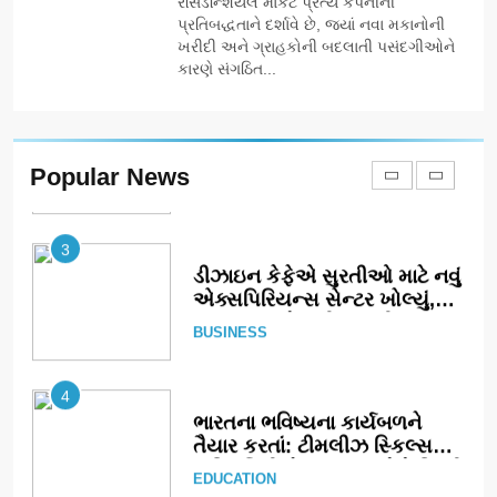
રેસિડેન્શિયલ માર્કેટ પ્રત્યે કંપનીની
એક તદ્દન નવો અને અનોખો
ENTERTAINMENT
પ્રતિબદ્ધતાને દર્શાવે છે, જ્યાં નવા મકાનોની
અંદાજ
ખરીદી અને ગ્રાહકોની બદલાતી પસંદગીઓને
કારણે સંગઠિત...
2
ઝી સ્ટુડિયોઝનું ગુજરાતી
સિનેમામાં ગ્રાન્ડ એન્ટ્રી: સિદ્ધાર્થ
રાંદેરિયાની ‘ટોમ એન્ડ ચેરી’ સાથે
ENTERTAINMENT
Popular News
નવા યુગની શરૂઆત
3
ડીઝાઇન કેફેએ સુરતીઓ માટે નવું
એક્સપિરિયન્સ સેન્ટર ખોલ્યું,
ગુજરાતમાં પોતાની હાજરી વધુ
BUSINESS
મજબૂત બનાવી
4
ભારતના ભવિષ્યના કાર્યબળને
તૈયાર કરતાં: ટીમલીઝ સ્કિલ્સ
યુનિવર્સિટીએ 65 સ્નાતકોને ડિગ્રી
EDUCATION
એનાયત કરી