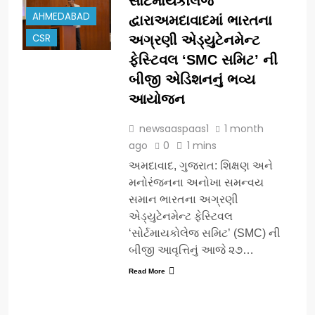
સોર્ટમાયકોલેજ
AHMEDABAD
દ્વારાઅમદાવાદમાં ભારતના
CSR
અગ્રણી એડ્યુટેનમેન્ટ
ફેસ્ટિવલ ‘SMC સમિટ’ ની
બીજી એડિશનનું ભવ્ય
આયોજન
newsaaspaas1
1 month
ago
0
1 mins
અમદાવાદ, ગુજરાત: શિક્ષણ અને
મનોરંજનના અનોખા સમન્વય
સમાન ભારતના અગ્રણી
એડ્યુટેનમેન્ટ ફેસ્ટિવલ
‘સોર્ટમાયકોલેજ સમિટ’ (SMC) ની
બીજી આવૃત્તિનું આજે ૨૭…
Read More