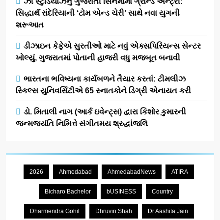
ઝી સ્ટુડિયોઝનું ગુજરાતી સિનેમામાં ગ્રાન્ડ એન્ટ્રી:
સિદ્ધાર્થ રાંદેરિયાની ‘ટોમ એન્ડ ચેરી’ સાથે નવા યુગની
શરૂઆત
ડીઝાઇન કેફેએ સુરતીઓ માટે નવું એક્સપિરિયન્સ સેન્ટર
ખોલ્યું, ગુજરાતમાં પોતાની હાજરી વધુ મજબૂત બનાવી
ભારતના ભવિષ્યના કાર્યબળને તૈયાર કરતાં: ટીમલીઝ
સ્કિલ્સ યુનિવર્સિટીએ 65 સ્નાતકોને ડિગ્રી એનાયત કરી
ડો. મિતાલી નાગ (આર્ક ઇવેન્ટ્સ) દ્વારા કિશોર કુમારની
જન્મજયંતિ નિમિત્તે સંગીતમય શ્રદ્ધાંજલિ
2026
Ahmedabad
AhmedabadNews
ATIRA
Bicharo Bachelor
bUSINESS
Country
Dharmendra Gohil
Dhruvin Shah
Dr Aashita Jain