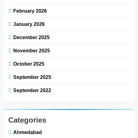
7
અમદાવાદમાં યોજાયેલા ‘ઓકલ્ટ
February 2026
કોન્ક્લેવ 2026’માં ઈન્ટરનેશનલ
ટેરોટ રીડર પુનિતજી લુલ્લા એ
January 2026
AHMEDABAD
ટેરોટ કાર્ડ રીડિંગ અંગે માહિતી
આપી
December 2025
8
ગ્લોબલ એક્સેલન્સ ફોરમ દ્વારા
November 2025
નેશનલ લીડરશિપ કોન્કલેવ તથા
ભારત સમ્માન ૨૦૨૬નો ભવ્ય અને
October 2025
BUSINESS
પ્રતિષ્ઠિત કાર્યક્રમ નવી દિલ્હીમાં
સફળતાપૂર્વક યોજાયો
September 2025
September 2022
Categories
Ahmedabad