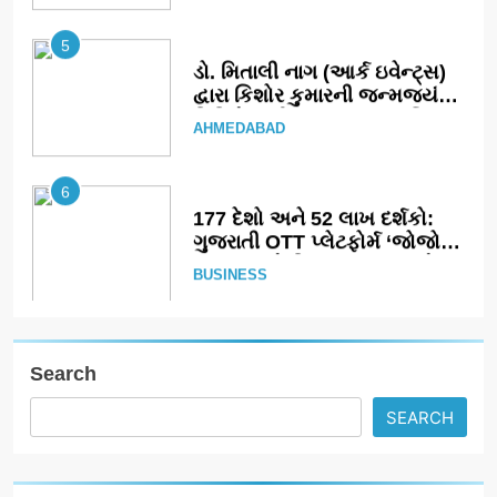
5
ડો. મિતાલી નાગ (આર્ક ઇવેન્ટ્સ)
દ્વારા કિશોર કુમારની જન્મજયંતિ
નિમિત્તે સંગીતમય શ્રદ્ધાંજલિ
AHMEDABAD
6
177 દેશો અને 52 લાખ દર્શકો:
ગુજરાતી OTT પ્લેટફોર્મ ‘જોજો’
(JOJO) નો વિશ્વભરમાં દબદબો
BUSINESS
7
અમદાવાદમાં યોજાયેલા ‘ઓકલ્ટ
કોન્ક્લેવ 2026’માં ઈન્ટરનેશનલ
Search
ટેરોટ રીડર પુનિતજી લુલ્લા એ
AHMEDABAD
ટેરોટ કાર્ડ રીડિંગ અંગે માહિતી
SEARCH
આપી
8
ગ્લોબલ એક્સેલન્સ ફોરમ દ્વારા