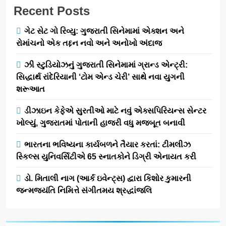
Recent Posts
નેશનલ લીડરશિપ કોન્કલેવ તથા
ભારત સમ્માન ૨૦૨૬નો ભવ્ય અને
BUSINESS
પ્રતિષ્ઠિત કાર્યક્રમ નવી દિલ્હીમાં
ગેટ સેટ ગો રિવ્યુ: ગુજરાતી સિનેમામાં એક્શન અને
સફળતાપૂર્વક યોજાયો
રોમાંચનો એક તદ્દન નવો અને અનોખો અંદાજ
1
ઝી સ્ટુડિયોઝનું ગુજરાતી સિનેમામાં ગ્રાન્ડ એન્ટ્રી:
ગેટ સેટ ગો રિવ્યુ: ગુજરાતી
સિનેમામાં એક્શન અને રોમાંચનો
સિદ્ધાર્થ રાંદેરિયાની ‘ટોમ એન્ડ ચેરી’ સાથે નવા યુગની
એક તદ્દન નવો અને અનોખો
શરૂઆત
ENTERTAINMENT
અંદાજ
ડીઝાઇન કેફેએ સુરતીઓ માટે નવું એક્સપિરિયન્સ સેન્ટર
2
ખોલ્યું, ગુજરાતમાં પોતાની હાજરી વધુ મજબૂત બનાવી
ઝી સ્ટુડિયોઝનું ગુજરાતી
સિનેમામાં ગ્રાન્ડ એન્ટ્રી: સિદ્ધાર્થ
ભારતના ભવિષ્યના કાર્યબળને તૈયાર કરતાં: ટીમલીઝ
રાંદેરિયાની ‘ટોમ એન્ડ ચેરી’ સાથે
સ્કિલ્સ યુનિવર્સિટીએ 65 સ્નાતકોને ડિગ્રી એનાયત કરી
ENTERTAINMENT
નવા યુગની શરૂઆત
ડો. મિતાલી નાગ (આર્ક ઇવેન્ટ્સ) દ્વારા કિશોર કુમારની
3
જન્મજયંતિ નિમિત્તે સંગીતમય શ્રદ્ધાંજલિ
ડીઝાઇન કેફેએ સુરતીઓ માટે નવું
એક્સપિરિયન્સ સેન્ટર ખોલ્યું,
ગુજરાતમાં પોતાની હાજરી વધુ
BUSINESS