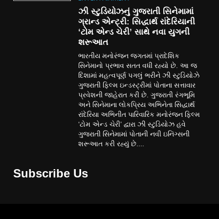
ઝી સ્ટુડિયોઝનું ગુજરાતી સિનેમામાં
ગ્રાન્ડ એન્ટ્રી: સિદ્ધાર્થ રાંદેરિયાની
‘ટોમ એન્ડ ચેરી’ સાથે નવા યુગની
શરૂઆત
ભારતીય મનોરંજન જગતમાં પ્રાદેશિક
સિનેમાનો પ્રભાવ સતત વધી રહ્યો છે. આ જ
દિશામાં મહત્વપૂર્ણ પગલું ભરીને ઝી સ્ટુડિયોઝે
ગુજરાતી ફિલ્મ ઇન્ડસ્ટ્રીમાં પોતાના સત્તાવાર
પ્રવેશની જાહેરાત કરી છે. ગુજરાતી રંગભૂમિ
અને સિનેમાના લોકપ્રિય અભિનેતા સિદ્ધાર્થ
રાંદેરિયા અભિનીત પારિવારિક મનોરંજન ફિલ્મ
‘ટોમ એન્ડ ચેરી’ દ્વારા ઝી સ્ટુડિયોઝ હવે
ગુજરાતી સિનેમામાં પોતાની નવી ઇનિંગ્સની
શરૂઆત કરી રહ્યું છે....
Subscribe Us