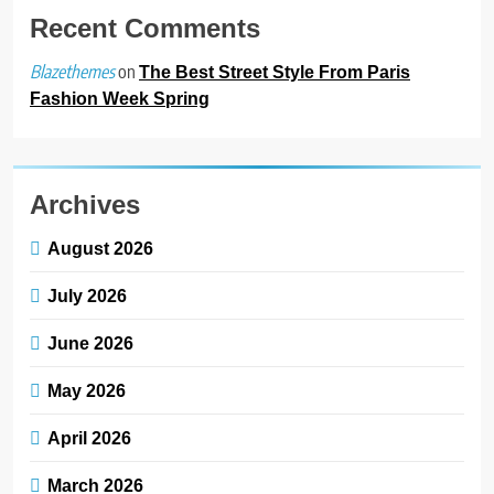
મજબૂત બનાવી
Recent Comments
4
on
Blazethemes
The Best Street Style From Paris
ભારતના ભવિષ્યના કાર્યબળને
Fashion Week Spring
તૈયાર કરતાં: ટીમલીઝ સ્કિલ્સ
યુનિવર્સિટીએ 65 સ્નાતકોને ડિગ્રી
EDUCATION
એનાયત કરી
Archives
5
ડો. મિતાલી નાગ (આર્ક ઇવેન્ટ્સ)
August 2026
દ્વારા કિશોર કુમારની જન્મજયંતિ
નિમિત્તે સંગીતમય શ્રદ્ધાંજલિ
AHMEDABAD
July 2026
June 2026
6
177 દેશો અને 52 લાખ દર્શકો:
May 2026
ગુજરાતી OTT પ્લેટફોર્મ ‘જોજો’
(JOJO) નો વિશ્વભરમાં દબદબો
BUSINESS
April 2026
March 2026