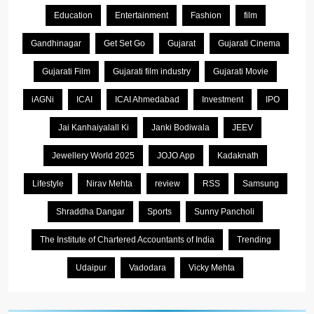
Education
Entertainment
Fashion
film
Gandhinagar
Get Set Go
Gujarat
Gujarati Cinema
Gujarati Film
Gujarati film industry
Gujarati Movie
iAGNi
ICAI
ICAI Ahmedabad
Investment
IPO
Jai Kanhaiyalall Ki
Janki Bodiwala
JEEV
Jewellery World 2025
JOJO App
Kadaknath
Lifestyle
Nirav Mehta
review
RSS
Samsung
Shraddha Dangar
Sports
Sunny Pancholi
The Institute of Chartered Accountants of India
Trending
Udaipur
Vadodara
Vicky Mehta