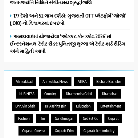
જન્મજયંતિ નિમિત્તે સંગીતમય શ્રદ્ધાંજલિ
177 દેશો અને 52 લાખ દર્શકો: ગુજરાતી OTT પ્લેટફોર્મ ‘જોજો’
(JOJO) નો વિશ્વભરમાં દબદબો
અમદાવાદમાં યોજાયેલા ‘ઓકલ્ટ કોન્ક્લેવ 2026’માં
ઈન્ટરનેશનલ ટેરોટ રીડર પુનિતજી લુલ્લા એ ટેરોટ કાર્ડ રીડિંગ
અંગે માહિતી આપી
Ahmedabad
AhmedabadNews
ATIRA
Bicharo Bachelor
bUSINESS
Country
Dharmendra Gohil
Dharpakad
Dhruvin Shah
Dr Aashita Jain
Education
Entertainment
Fashion
film
Gandhinagar
Get Set Go
Gujarat
Gujarati Cinema
Gujarati Film
Gujarati film industry