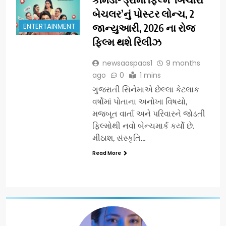
બેચલર’નું પોસ્ટર લોન્ચ, 2
ENTERTAINMENT
જાન્યુઆરી, 2026 ના રોજ
ફિલ્મ થશે રિલીઝ
newsaaspaas1
9 months
ago
0
1 mins
ગુજરાતી સિનેમાએ છેલ્લા કેટલાક
વર્ષોમાં પોતાના અનોખા વિષયો,
મજબૂત વાર્તા અને પરિવારને જોડતી
ફિલ્મોથી નવો બેન્ચમાર્ક કર્યો છે.
મીઠાશ, સંસ્કૃતિ…
Read More