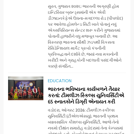
સુરત, ગુજરાત ૨૦૨૬: ભારતની અગ્રણી હોમ
ઇન્ટિરિયર બ્રાન્ડ્સમાંની એક એવી
ડીઝાઇનકેફેએ ઉધના-મગદલ્લા રોડ (પીપલોદ)
પર આવેલા હોમલેન્ડ સિટી ખાતે પોતાનું નવું
એક્સપિરિયન્સ સેન્ટર શરૂ કરીને ગુજરાતમાં
પોતાની હાજરીને વધુ મજબૂત બનાવી છે. આ
વિસ્તરણ ભારતના સૌથી ઝડપથી વિકસતા
રેસિડેન્શિયલ માર્કેટ પ્રત્યે કંપનીની
પ્રતિબદ્ધતાને દર્શાવે છે, જ્યાં નવા મકાનોની
ખરીદી અને ગ્રાહકોની બદલાતી પસંદગીઓને
કારણે સંગઠિત...
5
અમદાવાદમાં યોજાયેલા ‘ઓકલ્ટ
EDUCATION
કોન્ક્લેવ 2026’માં ઈન્ટરનેશનલ
ભારતના ભવિષ્યના કાર્યબળને તૈયાર
ટેરોટ રીડર પુનિતજી લુલ્લા એ ટેરોટ
AHMEDABAD
કરતાં: ટીમલીઝ સ્કિલ્સ યુનિવર્સિટીએ
કાર્ડ રીડિંગ અંગે માહિતી આપી
65 સ્નાતકોને ડિગ્રી એનાયત કરી
6
વડોદરા, ઓગસ્ટ 2026: ટીમલીઝ સ્કીલ્સ
ગ્લોબલ એક્સેલન્સ ફોરમ દ્વારા
યુનિવર્સિટી (ટીએલએસયુ), ભારતની પ્રથમ
નેશનલ લીડરશિપ કોન્કલેવ તથા
વ્યાવસાયિક કૌશલ્ય યુનિવર્સિટી, આજે તેનો
નવમો દીક્ષાંત સમારોહ વડોદરામાં તેના કેમ્પસમાં
ભારત સમ્માન ૨૦૨૬નો ભવ્ય અને
BUSINESS
યોજાયો હતો. કોન્વોકેશનનું ફેસબુક પર લાઈવ