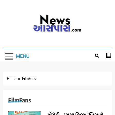
Skip
to
content
MENU
Home
FilmFans
FilmFans
કોમેડી- ડ્રામા ફિલ્મ ‘બિચારો