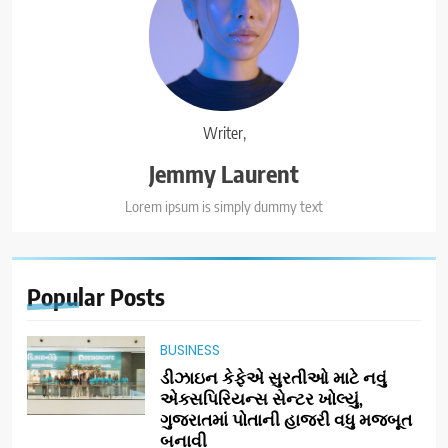
Writer,
Jemmy Laurent
Lorem ipsum is simply dummy text
Popular
Posts
BUSINESS
ડીઝાઇન કેફેએ સુરતીઓ માટે નવું
એક્સપિરિયન્સ સેન્ટર ખોલ્યું,
ગુજરાતમાં પોતાની હાજરી વધુ મજબૂત
બનાવી