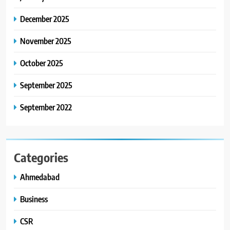
30 ટોચના પ્રતિભાશાળી
વિદ્યાર્થીઓનું સન્માન કરે છે
December 2025
8
આયુદા ઓર્ગેનિક્સ દ્વારા
November 2025
ગુજરાતના 5 શહેરોમાં રિટેલ સ્ટોર્સ
અને ગીર ગાયના વૈદિક વલોણા ઘી-
October 2025
BUSINESS
દૂધની શુદ્ધ સેવાઓ સાથે વ્યાપક
September 2025
વિસ્તરણ
September 2022
Categories
Ahmedabad
Business
CSR