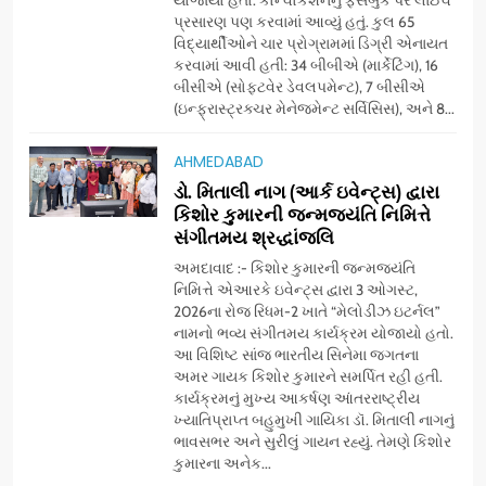
પ્રતિષ્ઠિત કાર્યક્રમ નવી દિલ્હીમાં
પ્રસારણ પણ કરવામાં આવ્યું હતું. કુલ 65
સફળતાપૂર્વક યોજાયો
વિદ્યાર્થીઓને ચાર પ્રોગ્રામમાં ડિગ્રી એનાયત
7
કરવામાં આવી હતી: 34 બીબીએ (માર્કેટિંગ), 16
સેમસંગ વિશ્વ યુવા કૌશલ્ય
બીસીએ (સોફ્ટવેર ડેવલપમેન્ટ), 7 બીસીએ
દિવસની ઉજવણી કરે છે, સેમસંગ
(ઇન્ફ્રાસ્ટ્રક્ચર મેનેજમેન્ટ સર્વિસિસ), અને 8...
દોસ્ત કૌશલ્ય વિકાસ કાર્યક્રમના
BUSINESS
CSR
30 ટોચના પ્રતિભાશાળી
AHMEDABAD
વિદ્યાર્થીઓનું સન્માન કરે છે
ડો. મિતાલી નાગ (આર્ક ઇવેન્ટ્સ) દ્વારા
8
કિશોર કુમારની જન્મજયંતિ નિમિત્તે
આયુદા ઓર્ગેનિક્સ દ્વારા
સંગીતમય શ્રદ્ધાંજલિ
ગુજરાતના 5 શહેરોમાં રિટેલ સ્ટોર્સ
અને ગીર ગાયના વૈદિક વલોણા ઘી-
અમદાવાદ :- કિશોર કુમારની જન્મજયંતિ
BUSINESS
નિમિત્તે એઆરકે ઇવેન્ટ્સ દ્વારા 3 ઓગસ્ટ,
દૂધની શુદ્ધ સેવાઓ સાથે વ્યાપક
2026ના રોજ રિધમ-2 ખાતે “મેલોડીઝ ઇટર્નલ”
વિસ્તરણ
નામનો ભવ્ય સંગીતમય કાર્યક્રમ યોજાયો હતો.
1
આ વિશિષ્ટ સાંજ ભારતીય સિનેમા જગતના
ડીઝાઇન કેફેએ સુરતીઓ માટે નવું
અમર ગાયક કિશોર કુમારને સમર્પિત રહી હતી.
એક્સપિરિયન્સ સેન્ટર ખોલ્યું,
કાર્યક્રમનું મુખ્ય આકર્ષણ આંતરરાષ્ટ્રીય
ગુજરાતમાં પોતાની હાજરી વધુ
BUSINESS
ખ્યાતિપ્રાપ્ત બહુમુખી ગાયિકા ડૉ. મિતાલી નાગનું
મજબૂત બનાવી
ભાવસભર અને સુરીલું ગાયન રહ્યું. તેમણે કિશોર
કુમારના અનેક...
2