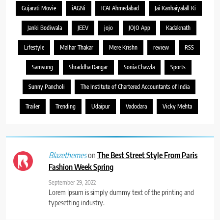
Gujarati Movie
iAGNi
ICAI Ahmedabad
Jai Kanhaiyalall Ki
Janki Bodiwala
JEEV
jojo
JOJO App
Kadaknath
Lifestyle
Malhar Thakar
Mere Krishn
review
RSS
Samsung
Shraddha Dangar
Sonia Chawla
Sports
Sunny Pancholi
The Institute of Chartered Accountants of India
Trailer
Trending
Udaipur
Vadodara
Vicky Mehta
on
The Best Street Style From Paris
Blazethemes
Fashion Week Spring
September 29, 2022
Lorem Ipsum is simply dummy text of the printing and
typesetting industry.