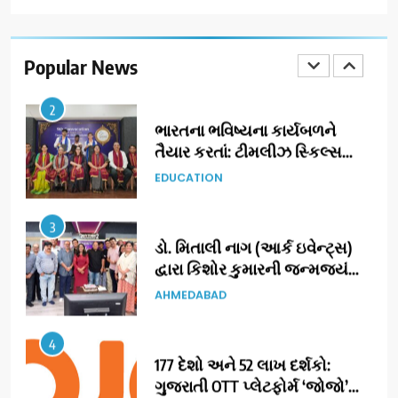
ભારતના ભવિષ્યના કાર્યબળને
તૈયાર કરતાં: ટીમલીઝ સ્કિલ્સ
યુનિવર્સિટીએ 65 સ્નાતકોને ડિગ્રી
Popular News
EDUCATION
એનાયત કરી
3
ડો. મિતાલી નાગ (આર્ક ઇવેન્ટ્સ)
દ્વારા કિશોર કુમારની જન્મજયંતિ
નિમિત્તે સંગીતમય શ્રદ્ધાંજલિ
AHMEDABAD
4
177 દેશો અને 52 લાખ દર્શકો:
ગુજરાતી OTT પ્લેટફોર્મ ‘જોજો’
(JOJO) નો વિશ્વભરમાં દબદબો
BUSINESS
5
અમદાવાદમાં યોજાયેલા ‘ઓકલ્ટ
કોન્ક્લેવ 2026’માં ઈન્ટરનેશનલ