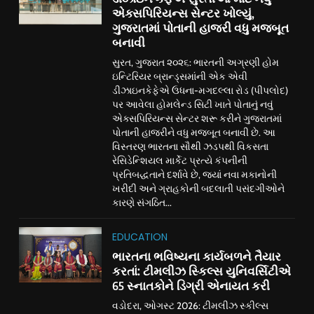
એક્સપિરિયન્સ સેન્ટર ખોલ્યું,
ગુજરાતમાં પોતાની હાજરી વધુ મજબૂત
બનાવી
સુરત, ગુજરાત ૨૦૨૬: ભારતની અગ્રણી હોમ
ઇન્ટિરિયર બ્રાન્ડ્સમાંની એક એવી
ડીઝાઇનકેફેએ ઉધના-મગદલ્લા રોડ (પીપલોદ)
પર આવેલા હોમલેન્ડ સિટી ખાતે પોતાનું નવું
એક્સપિરિયન્સ સેન્ટર શરૂ કરીને ગુજરાતમાં
પોતાની હાજરીને વધુ મજબૂત બનાવી છે. આ
વિસ્તરણ ભારતના સૌથી ઝડપથી વિકસતા
રેસિડેન્શિયલ માર્કેટ પ્રત્યે કંપનીની
પ્રતિબદ્ધતાને દર્શાવે છે, જ્યાં નવા મકાનોની
ખરીદી અને ગ્રાહકોની બદલાતી પસંદગીઓને
કારણે સંગઠિત...
EDUCATION
ભારતના ભવિષ્યના કાર્યબળને તૈયાર
કરતાં: ટીમલીઝ સ્કિલ્સ યુનિવર્સિટીએ
65 સ્નાતકોને ડિગ્રી એનાયત કરી
વડોદરા, ઓગસ્ટ 2026: ટીમલીઝ સ્કીલ્સ