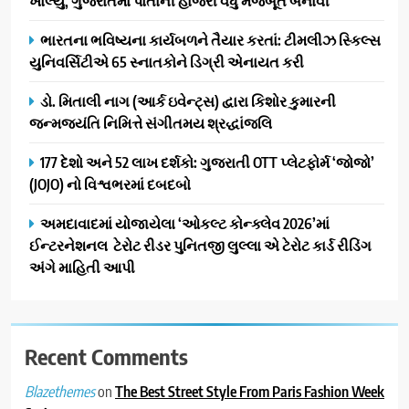
ખોલ્યું, ગુજરાતમાં પોતાની હાજરી વધુ મજબૂત બનાવી
વિસ્તરણ
1
ભારતના ભવિષ્યના કાર્યબળને તૈયાર કરતાં: ટીમલીઝ સ્કિલ્સ
ડીઝાઇન કેફેએ સુરતીઓ માટે નવું
યુનિવર્સિટીએ 65 સ્નાતકોને ડિગ્રી એનાયત કરી
એક્સપિરિયન્સ સેન્ટર ખોલ્યું,
ગુજરાતમાં પોતાની હાજરી વધુ
BUSINESS
ડો. મિતાલી નાગ (આર્ક ઇવેન્ટ્સ) દ્વારા કિશોર કુમારની
મજબૂત બનાવી
જન્મજયંતિ નિમિત્તે સંગીતમય શ્રદ્ધાંજલિ
2
ભારતના ભવિષ્યના કાર્યબળને
177 દેશો અને 52 લાખ દર્શકો: ગુજરાતી OTT પ્લેટફોર્મ ‘જોજો’
તૈયાર કરતાં: ટીમલીઝ સ્કિલ્સ
(JOJO) નો વિશ્વભરમાં દબદબો
યુનિવર્સિટીએ 65 સ્નાતકોને ડિગ્રી
EDUCATION
અમદાવાદમાં યોજાયેલા ‘ઓકલ્ટ કોન્ક્લેવ 2026’માં
એનાયત કરી
ઈન્ટરનેશનલ ટેરોટ રીડર પુનિતજી લુલ્લા એ ટેરોટ કાર્ડ રીડિંગ
3
અંગે માહિતી આપી
ડો. મિતાલી નાગ (આર્ક ઇવેન્ટ્સ)
દ્વારા કિશોર કુમારની જન્મજયંતિ
નિમિત્તે સંગીતમય શ્રદ્ધાંજલિ
AHMEDABAD
Recent Comments
4
on
The Best Street Style From Paris Fashion Week
Blazethemes
177 દેશો અને 52 લાખ દર્શકો: