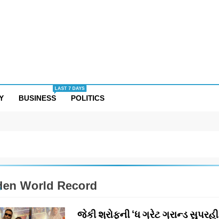
LAST 7 DAYS
Y
BUSINESS
POLITICS
den World Record
જેકી શ્રોફની ‘ધ ગ્રેટ ગ્રાન્ડ સુપરહ