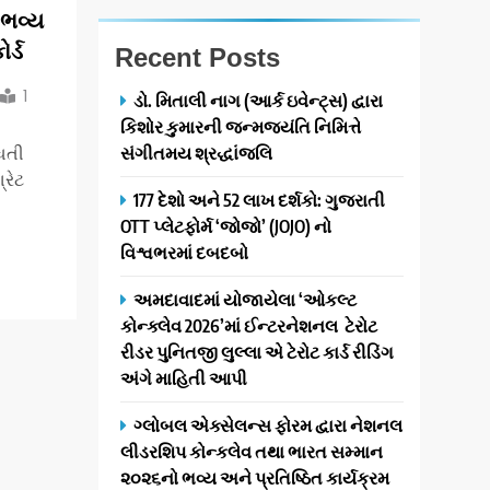
 ભવ્ય
ર્ડ
Recent Posts
1
ડો. મિતાલી નાગ (આર્ક ઇવેન્ટ્સ) દ્વારા
કિશોર કુમારની જન્મજયંતિ નિમિત્તે
સંગીતમય શ્રદ્ધાંજલિ
ધતી
્રેટ
177 દેશો અને 52 લાખ દર્શકો: ગુજરાતી
OTT પ્લેટફોર્મ ‘જોજો’ (JOJO) નો
વિશ્વભરમાં દબદબો
અમદાવાદમાં યોજાયેલા ‘ઓકલ્ટ
કોન્ક્લેવ 2026’માં ઈન્ટરનેશનલ ટેરોટ
રીડર પુનિતજી લુલ્લા એ ટેરોટ કાર્ડ રીડિંગ
અંગે માહિતી આપી
ગ્લોબલ એક્સેલન્સ ફોરમ દ્વારા નેશનલ
લીડરશિપ કોન્કલેવ તથા ભારત સમ્માન
૨૦૨૬નો ભવ્ય અને પ્રતિષ્ઠિત કાર્યક્રમ