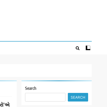
Search
SEARCH
ીરો’એ