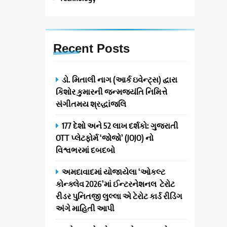
Recent
Posts
ડો. મિતાલી નાગ (આર્ક ઇવેન્ટ્સ) દ્વારા
કિશોર કુમારની જન્મજયંતિ નિમિત્તે
સંગીતમય શ્રદ્ધાંજલિ
177 દેશો અને 52 લાખ દર્શકો: ગુજરાતી
OTT પ્લેટફોર્મ ‘જોજો’ (JOJO) નો
વિશ્વભરમાં દબદબો
અમદાવાદમાં યોજાયેલા ‘ઓકલ્ટ
કોન્ક્લેવ 2026’માં ઈન્ટરનેશનલ ટેરોટ
રીડર પુનિતજી લુલ્લા એ ટેરોટ કાર્ડ રીડિંગ
અંગે માહિતી આપી