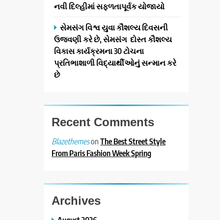
નવી દિલ્હીમાં સફળતાપૂર્વક યોજાયો
સેમસંગ વિશ્વ યુવા કૌશલ્ય દિવસની
ઉજવણી કરે છે, સેમસંગ દોસ્ત કૌશલ્ય
વિકાસ કાર્યક્રમના 30 ટોચના
પ્રતિભાશાળી વિદ્યાર્થીઓનું સન્માન કરે
છે
Recent Comments
on
The Best Street Style
Blazethemes
From Paris Fashion Week Spring
Archives
August 2026