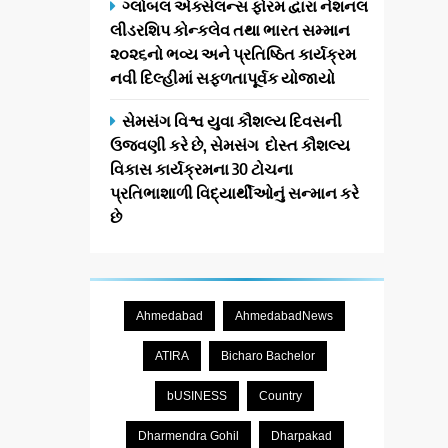
ગ્લોબલ એક્સેલન્સ ફોરમ દ્વારા નેશનલ
લીડરશિપ કોન્કલેવ તથા ભારત સમ્માન
૨૦૨૬નો ભવ્ય અને પ્રતિષ્ઠિત કાર્યક્રમ
નવી દિલ્હીમાં સફળતાપૂર્વક યોજાયો
સેમસંગ વિશ્વ યુવા કૌશલ્ય દિવસની
ઉજવણી કરે છે, સેમસંગ દોસ્ત કૌશલ્ય
વિકાસ કાર્યક્રમના 30 ટોચના
પ્રતિભાશાળી વિદ્યાર્થીઓનું સન્માન કરે
છે
Ahmedabad
AhmedabadNews
ATIRA
Bicharo Bachelor
bUSINESS
Country
Dharmendra Gohil
Dharpakad