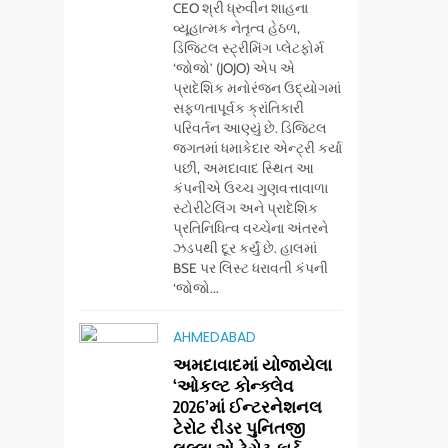
CEO શ્રી ધ્રુવીન શાહના
વ્યૂહાત્મક નેતૃત્વ હેઠળ,
ડિજિટલ સ્ટ્રીમિંગ પ્લેટફોર્મ
‘જોજો’ (JOJO) એપ એ
પ્રાદેશિક મનોરંજન ઉદ્યોગમાં
સફળતાપૂર્વક ક્રાંતિકારી
પરિવર્તન આણ્યું છે. ડિજિટલ
જગતમાં ધમાકેદાર એન્ટ્રી કર્યા
પછી, અમદાવાદ સ્થિત આ
કંપનીએ ઉચ્ચ ગુણવત્તાવાળા
સ્ટોરીટેલિંગ અને પ્રાદેશિક
પ્રતિનિધિત્વ વચ્ચેના અંતરને
ઝડપથી દૂર કર્યું છે. હાલમાં
BSE પર લિસ્ટ ધરાવતી કંપની
5
‘જોજો...
સેમસંગ વિશ્વ યુવા
કૌશલ્ય દિવસની
AHMEDABAD
ઉજવણી કરે છે,
BUSINESS
CSR
અમદાવાદમાં યોજાયેલા
સેમસંગ દોસ્ત
‘ઓકલ્ટ કોન્ક્લેવ
કૌશલ્ય વિકાસ
6
2026’માં ઈન્ટરનેશનલ
આયુદા ઓર્ગેનિક્સ
કાર્યક્રમના 30 ટોચના
ટેરોટ રીડર પુનિતજી
દ્વારા ગુજરાતના 5
પ્રતિભાશાળી