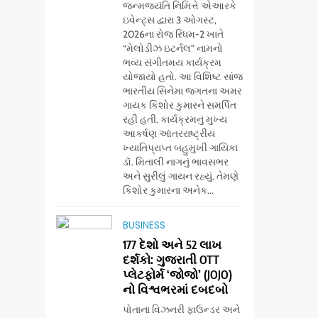
જન્મજયંતિ નિમિત્તે એઆરકે
ઇવેન્ટ્સ દ્વારા 3 ઓગસ્ટ,
2026ના રોજ રિધમ-2 ખાતે
“મેલોડીઝ ઇટર્નલ” નામનો
ભવ્ય સંગીતમય કાર્યક્રમ
યોજાયો હતો. આ વિશિષ્ટ સાંજ
ભારતીય સિનેમા જગતના અમર
ગાયક કિશોર કુમારને સમર્પિત
રહી હતી. કાર્યક્રમનું મુખ્ય
આકર્ષણ આંતરરાષ્ટ્રીય
ખ્યાતિપ્રાપ્ત બહુમુખી ગાયિકા
ડૉ. મિતાલી નાગનું ભાવસભર
અને સુરીલું ગાયન રહ્યું. તેમણે
કિશોર કુમારના અનેક...
BUSINESS
177 દેશો અને 52 લાખ
દર્શકો: ગુજરાતી OTT
પ્લેટફોર્મ ‘જોજો’ (JOJO)
નો વિશ્વભરમાં દબદબો
પોતાના વિઝનરી ફાઉન્ડર અને