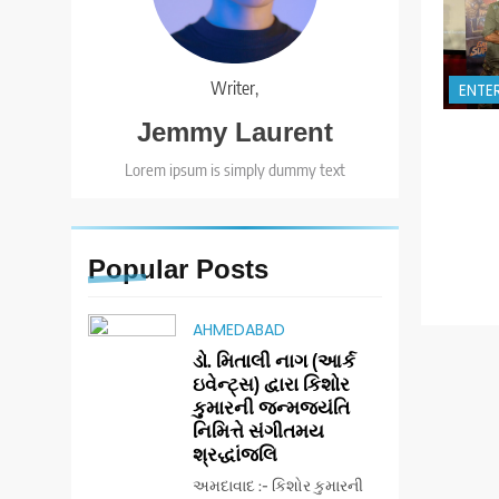
Writer,
ENTE
Jemmy Laurent
Lorem ipsum is simply dummy text
Popular
Posts
AHMEDABAD
ડો. મિતાલી નાગ (આર્ક
ઇવેન્ટ્સ) દ્વારા કિશોર
કુમારની જન્મજયંતિ
નિમિત્તે સંગીતમય
શ્રદ્ધાંજલિ
અમદાવાદ :- કિશોર કુમારની