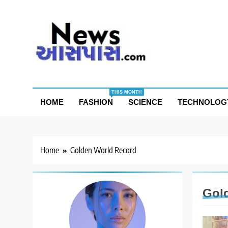
Skip
to
content
THIS MONTH
HOME
FASHION
SCIENCE
TECHNOLOG
Home
Golden World Record
Gol