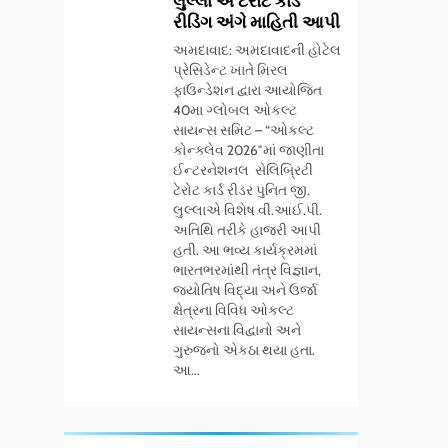
લુલ્લા એ ટેરોટ કાર્ડ
શહેરોમાં રિટેલ સ્ટોર્સ
વિદ્યાર્થીઓનું
BUSINESS
રીડિંગ અંગે માહિતી આપી
અને ગીર ગાયના
સન્માન કરે છે
અમદાવાદ: અમદાવાદની હોટેલ
વૈદિક વલોણા ઘી-
7
પ્રેસિડેન્ટ ખાતે મિરલ
‘ગેટ સેટ ગો’ નું પાવર-
દૂધની શુદ્ધ સેવાઓ
ફાઉન્ડેશન દ્વારા આયોજિત
પેક્ડ ટ્રેલર લોન્ચ: 7
સાથે વ્યાપક વિસ્તરણ
40મા ગ્લોબલ ઓકલ્ટ
ઓગસ્ટે રિલીઝ થઈ
ENTERTAINMENT
સાયન્સ સમિટ – “ઓકલ્ટ
રહેલ આ ફિલ્મમાં
કોન્ક્લેવ 2026″માં જાણીતા
હાઇ-ટેક VFX જોવા
ઈન્ટરનેશનલ સેલિબ્રિટી
8
અમદાવાદમાં ભારે
ટેરોટ કાર્ડ રીડર પુનિત જી.
મળશે
વરસાદ વચ્ચે ફિલ્મ
લુલ્લાએ વિશેષ વી.આઈ.પી.
અતિથિ તરીકે હાજરી આપી
‘ગેટ સેટ ગો’ની ‘ટીમ
AHMEDABAD
CSR
હતી. આ ભવ્ય કાર્યક્રમમાં
ચિરંજીવી’ માનવતાના
ભારતભરમાંથી તંત્ર વિજ્ઞાન,
કાર્ય માટે આગળ
1
જ્યોતિષ વિદ્યા અને ઉર્જા
ડો. મિતાલી નાગ (આર્ક
આવી: ગુલબાઈ
ક્ષેત્રના વિવિધ ઓકલ્ટ
ઇવેન્ટ્સ) દ્વારા કિશોર
ટેકરાના પ્રભાવિત
સાયન્સના વિદ્વાનો અને
કુમારની જન્મજયંતિ
ગુરુજનો એકઠા થયા હતા.
પરિવારોને ફૂડ પેકેટ્સ
AHMEDABAD
આ...
નિમિત્તે સંગીતમય
અને પીવાના પાણીનું
શ્રદ્ધાંજલિ
2
વિતરણ કર્યું
177 દેશો અને 52 લાખ
દર્શકો: ગુજરાતી OTT