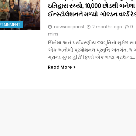
ઇતિહાસ રચ્યો, 10,000 છોડથી બનેલા
ઈન્સ્ટોલેશનને મળ્યો ગોલ્ડન વર્લ્ડ રેકો
RTAINMENT
newsaaspaas1
2 months ago
0
mins
સિનેમા અને પર્યાવરણીય જાગૃતિનો સુમેળ સા
એક અનોખી પ્રમોશનલ પ્રવૃત્તિ અંતર્ગત, ‘ધ ગ
ગ્રાન્ડ સુપર હીરો’ ફિલ્મે એક ભવ્ય ગ્રાઉન્ડ…
Read More