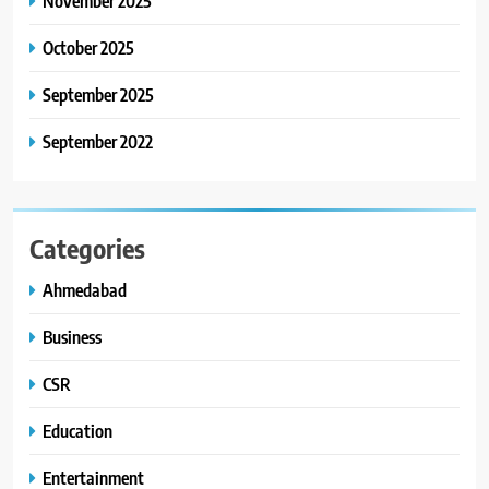
November 2025
ગ્લોબલ એક્સેલન્સ ફોરમ દ્વારા
નેશનલ લીડરશિપ કોન્કલેવ તથા
October 2025
ભારત સમ્માન ૨૦૨૬નો ભવ્ય અને
BUSINESS
September 2025
પ્રતિષ્ઠિત કાર્યક્રમ નવી દિલ્હીમાં
સફળતાપૂર્વક યોજાયો
September 2022
Categories
Ahmedabad
Business
CSR
Education
Entertainment