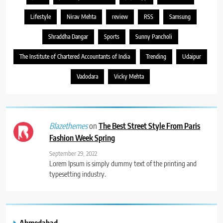
Lifestyle
Nirav Mehta
review
RSS
Samsung
Shraddha Dangar
Sports
Sunny Pancholi
The Institute of Chartered Accountants of India
Trending
Udaipur
Vadodara
Vicky Mehta
on
The Best Street Style From Paris
Blazethemes
Fashion Week Spring
September 29, 2022
Lorem Ipsum is simply dummy text of the printing and
typesetting industry.
Ahmedabad