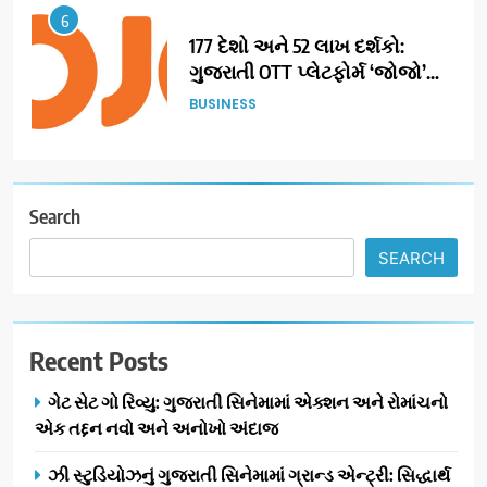
6
177 દેશો અને 52 લાખ દર્શકો:
ગુજરાતી OTT પ્લેટફોર્મ ‘જોજો’
(JOJO) નો વિશ્વભરમાં દબદબો
BUSINESS
7
અમદાવાદમાં યોજાયેલા ‘ઓકલ્ટ
કોન્ક્લેવ 2026’માં ઈન્ટરનેશનલ
Search
ટેરોટ રીડર પુનિતજી લુલ્લા એ ટેરોટ
AHMEDABAD
SEARCH
કાર્ડ રીડિંગ અંગે માહિતી આપી
8
ગ્લોબલ એક્સેલન્સ ફોરમ દ્વારા
Recent Posts
નેશનલ લીડરશિપ કોન્કલેવ તથા
ભારત સમ્માન ૨૦૨૬નો ભવ્ય અને
BUSINESS
ગેટ સેટ ગો રિવ્યુ: ગુજરાતી સિનેમામાં એક્શન અને રોમાંચનો
પ્રતિષ્ઠિત કાર્યક્રમ નવી દિલ્હીમાં
એક તદ્દન નવો અને અનોખો અંદાજ
સફળતાપૂર્વક યોજાયો
1
ઝી સ્ટુડિયોઝનું ગુજરાતી સિનેમામાં ગ્રાન્ડ એન્ટ્રી: સિદ્ધાર્થ
ગેટ સેટ ગો રિવ્યુ: ગુજરાતી