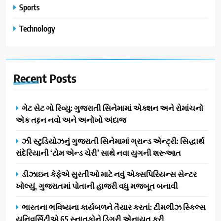
Sports
Technology
Recent
Posts
ગેટ સેટ ગો રિવ્યુ: ગુજરાતી સિનેમામાં એક્શન અને રોમાંચનો
એક તદ્દન નવો અને અનોખો અંદાજ
ઝી સ્ટુડિયોઝનું ગુજરાતી સિનેમામાં ગ્રાન્ડ એન્ટ્રી: સિદ્ધાર્થ
રાંદેરિયાની ‘ટોમ એન્ડ ચેરી’ સાથે નવા યુગની શરૂઆત
ડીઝાઇન કેફેએ સુરતીઓ માટે નવું એક્સપિરિયન્સ સેન્ટર
ખોલ્યું, ગુજરાતમાં પોતાની હાજરી વધુ મજબૂત બનાવી
ભારતના ભવિષ્યના કાર્યબળને તૈયાર કરતાં: ટીમલીઝ સ્કિલ્સ
યુનિવર્સિટીએ 65 સ્નાતકોને ડિગ્રી એનાયત કરી