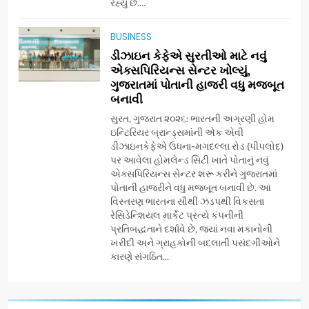
રહ્યું છે....
અમદાવાદમાં યોજાયેલા ‘ઓકલ્ટ
કોન્ક્લેવ 2026’માં ઈન્ટરનેશનલ
BUSINESS
ટેરોટ રીડર પુનિતજી લુલ્લા એ ટેરોટ
AHMEDABAD
ડીઝાઇન કેફેએ સુરતીઓ માટે નવું
કાર્ડ રીડિંગ અંગે માહિતી આપી
એક્સપિરિયન્સ સેન્ટર ખોલ્યું,
ગુજરાતમાં પોતાની હાજરી વધુ મજબૂત
8
બનાવી
ગ્લોબલ એક્સેલન્સ ફોરમ દ્વારા
નેશનલ લીડરશિપ કોન્કલેવ તથા
સુરત, ગુજરાત ૨૦૨૬: ભારતની અગ્રણી હોમ
ભારત સમ્માન ૨૦૨૬નો ભવ્ય અને
ઇન્ટિરિયર બ્રાન્ડ્સમાંની એક એવી
BUSINESS
ડીઝાઇનકેફેએ ઉધના-મગદલ્લા રોડ (પીપલોદ)
પ્રતિષ્ઠિત કાર્યક્રમ નવી દિલ્હીમાં
પર આવેલા હોમલેન્ડ સિટી ખાતે પોતાનું નવું
સફળતાપૂર્વક યોજાયો
એક્સપિરિયન્સ સેન્ટર શરૂ કરીને ગુજરાતમાં
1
પોતાની હાજરીને વધુ મજબૂત બનાવી છે. આ
ગેટ સેટ ગો રિવ્યુ: ગુજરાતી
વિસ્તરણ ભારતના સૌથી ઝડપથી વિકસતા
સિનેમામાં એક્શન અને રોમાંચનો
રેસિડેન્શિયલ માર્કેટ પ્રત્યે કંપનીની
એક તદ્દન નવો અને અનોખો
ENTERTAINMENT
પ્રતિબદ્ધતાને દર્શાવે છે, જ્યાં નવા મકાનોની
અંદાજ
ખરીદી અને ગ્રાહકોની બદલાતી પસંદગીઓને
કારણે સંગઠિત...
2
ઝી સ્ટુડિયોઝનું ગુજરાતી સિનેમામાં
ગ્રાન્ડ એન્ટ્રી: સિદ્ધાર્થ રાંદેરિયાની