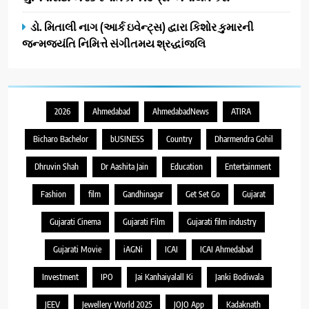
ડો. મિતાલી નાગ (આર્ક ઇવેન્ટ્સ) દ્વારા કિશોર કુમારની
જન્મજયંતિ નિમિત્તે સંગીતમય શ્રદ્ધાંજલિ
2026
Ahmedabad
AhmedabadNews
ATIRA
Bicharo Bachelor
bUSINESS
Country
Dharmendra Gohil
Dhruvin Shah
Dr Aashita Jain
Education
Entertainment
Fashion
film
Gandhinagar
Get Set Go
Gujarat
Gujarati Cinema
Gujarati Film
Gujarati film industry
Gujarati Movie
iAGNi
ICAI
ICAI Ahmedabad
Investment
IPO
Jai Kanhaiyalall Ki
Janki Bodiwala
JEEV
Jewellery World 2025
JOJO App
Kadaknath