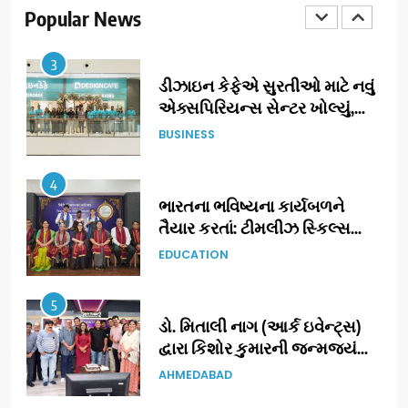
‘ટોમ એન્ડ ચેરી’ સાથે નવા યુગની
Popular News
ENTERTAINMENT
શરૂઆત
3
ડીઝાઇન કેફેએ સુરતીઓ માટે નવું
એક્સપિરિયન્સ સેન્ટર ખોલ્યું,
ગુજરાતમાં પોતાની હાજરી વધુ
BUSINESS
મજબૂત બનાવી
4
ભારતના ભવિષ્યના કાર્યબળને
તૈયાર કરતાં: ટીમલીઝ સ્કિલ્સ
યુનિવર્સિટીએ 65 સ્નાતકોને ડિગ્રી
EDUCATION
એનાયત કરી
5
ડો. મિતાલી નાગ (આર્ક ઇવેન્ટ્સ)
દ્વારા કિશોર કુમારની જન્મજયંતિ
નિમિત્તે સંગીતમય શ્રદ્ધાંજલિ
AHMEDABAD