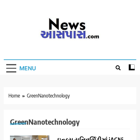
Skip
to
content
MENU
Home
GreenNanotechnology
GreenNanotechnology
ઇન્ડસ યુનિવર્સિટીમાં iAGNi