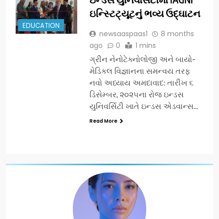
ઇન્સ્ટિટ્યૂટનું ભવ્ય ઉદ્ઘાટન
EDUCATION
newsaaspaas1
8 months
ago
0
1 mins
ગ્રીન નેનોટેક્નોલોજી અને બાયો-
મેડિકલ વિજ્ઞાનના સમન્વય તરફ
નવો અધ્યાય અમદાવાદ: તારીખ ૬
ડિસેમ્બર, ૨૦૨૫ના રોજ ઇન્ડસ
યુનિવર્સિટી ખાતે ઇન્ડસ એડવાન્સ…
Read More