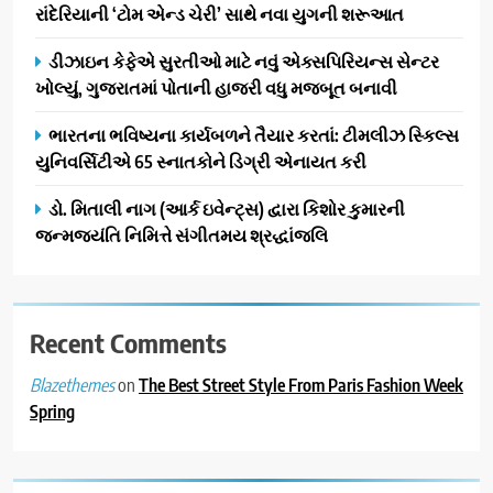
રાંદેરિયાની ‘ટોમ એન્ડ ચેરી’ સાથે નવા યુગની શરૂઆત
સિનેમામાં એક્શન અને રોમાંચનો
એક તદ્દન નવો અને અનોખો
ENTERTAINMENT
ડીઝાઇન કેફેએ સુરતીઓ માટે નવું એક્સપિરિયન્સ સેન્ટર
અંદાજ
ખોલ્યું, ગુજરાતમાં પોતાની હાજરી વધુ મજબૂત બનાવી
2
ઝી સ્ટુડિયોઝનું ગુજરાતી સિનેમામાં
ભારતના ભવિષ્યના કાર્યબળને તૈયાર કરતાં: ટીમલીઝ સ્કિલ્સ
ગ્રાન્ડ એન્ટ્રી: સિદ્ધાર્થ રાંદેરિયાની
યુનિવર્સિટીએ 65 સ્નાતકોને ડિગ્રી એનાયત કરી
‘ટોમ એન્ડ ચેરી’ સાથે નવા યુગની
ENTERTAINMENT
ડો. મિતાલી નાગ (આર્ક ઇવેન્ટ્સ) દ્વારા કિશોર કુમારની
શરૂઆત
જન્મજયંતિ નિમિત્તે સંગીતમય શ્રદ્ધાંજલિ
3
ડીઝાઇન કેફેએ સુરતીઓ માટે નવું
એક્સપિરિયન્સ સેન્ટર ખોલ્યું,
ગુજરાતમાં પોતાની હાજરી વધુ
Recent Comments
BUSINESS
મજબૂત બનાવી
on
The Best Street Style From Paris Fashion Week
Blazethemes
4
Spring
ભારતના ભવિષ્યના કાર્યબળને
તૈયાર કરતાં: ટીમલીઝ સ્કિલ્સ
યુનિવર્સિટીએ 65 સ્નાતકોને ડિગ્રી
EDUCATION