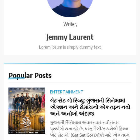
Writer,
Jemmy Laurent
Lorem ipsum is simply dummy text
Popular
Posts
ENTERTAINMENT
ગેટ સેટ ગો રિવ્યુ: ગુજરાતી સિનેમામાં
એક્શન અને રોમાંચનો એક તદ્દન નવો
અને અનોખો અંદાજ
ગુજરાતી સિનેમામાં અવારનવાર નવીનતમ
પ્રયોગો થતા રહે છે, પરંતુ રિલીઝ થયેલી ફિલ્મ
‘ગેટ સેટ ગો’ (Get Set Go) દર્શકો માટે એક તદ્દન