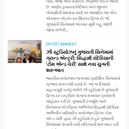
નવો, તાજો અને રોમાંચક અનુભવ લઈને આવી
છે. અર્ણવ કુમારના નિર્દેશન અને જીનલ
બેલાણીની શાનદાર વાર્તા પર આધારિત આ એક
એક્શન-એડવેન્ચર થ્રિલર ફિલ્મ છે, જે
ગુજરાતી સિનેમામાં અત્યાર સુધી બહુ ઓછી
જોવા મળેલી...
ENTERTAINMENT
5
ઝી સ્ટુડિયોઝનું ગુજરાતી સિનેમામાં
ડો. મિતાલી નાગ (આર્ક ઇવેન્ટ્સ)
ગ્રાન્ડ એન્ટ્રી: સિદ્ધાર્થ રાંદેરિયાની
દ્વારા કિશોર કુમારની જન્મજયંતિ
‘ટોમ એન્ડ ચેરી’ સાથે નવા યુગની
શરૂઆત
નિમિત્તે સંગીતમય શ્રદ્ધાંજલિ
AHMEDABAD
ભારતીય મનોરંજન જગતમાં પ્રાદેશિક સિનેમાનો
પ્રભાવ સતત વધી રહ્યો છે. આ જ દિશામાં
6
મહત્વપૂર્ણ પગલું ભરીને ઝી સ્ટુડિયોઝે ગુજરાતી
177 દેશો અને 52 લાખ દર્શકો:
ફિલ્મ ઇન્ડસ્ટ્રીમાં પોતાના સત્તાવાર પ્રવેશની
ગુજરાતી OTT પ્લેટફોર્મ ‘જોજો’
જાહેરાત કરી છે. ગુજરાતી રંગભૂમિ અને
સિનેમાના લોકપ્રિય અભિનેતા સિદ્ધાર્થ રાંદેરિયા
(JOJO) નો વિશ્વભરમાં દબદબો
BUSINESS
અભિનીત પારિવારિક મનોરંજન ફિલ્મ ‘ટોમ
એન્ડ ચેરી’ દ્વારા ઝી સ્ટુડિયોઝ હવે ગુજરાતી
સિનેમામાં પોતાની નવી ઇનિંગ્સની શરૂઆત કરી
7