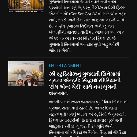
ગુજરાતી સિનેમામાં અવારનવાર નવીનતમ
પ્રયોગો થતા રહે છે, પરંતુ રિલીઝ થયેલી ફિલ્મ
‘ગેટ સેટ ગો’ (Get Set Go) દર્શકો માટે એક તદ્દન
નવો, તાજો અને રોમાંચક અનુભવ લઈને આવી
છે. અર્ણવ કુમારના નિર્દેશન અને જીનલ
બેલાણીની શાનદાર વાર્તા પર આધારિત આ એક
એક્શન-એડવેન્ચર થ્રિલર ફિલ્મ છે, જે
ગુજરાતી સિનેમામાં અત્યાર સુધી બહુ ઓછી
જોવા મળેલી...
ENTERTAINMENT
ઝી સ્ટુડિયોઝનું ગુજરાતી સિનેમામાં
ગ્રાન્ડ એન્ટ્રી: સિદ્ધાર્થ રાંદેરિયાની
‘ટોમ એન્ડ ચેરી’ સાથે નવા યુગની
શરૂઆત
ભારતીય મનોરંજન જગતમાં પ્રાદેશિક સિનેમાનો
પ્રભાવ સતત વધી રહ્યો છે. આ જ દિશામાં
મહત્વપૂર્ણ પગલું ભરીને ઝી સ્ટુડિયોઝે ગુજરાતી
ફિલ્મ ઇન્ડસ્ટ્રીમાં પોતાના સત્તાવાર પ્રવેશની
જાહેરાત કરી છે. ગુજરાતી રંગભૂમિ અને
સિનેમાના લોકપ્રિય અભિનેતા સિદ્ધાર્થ રાંદેરિયા