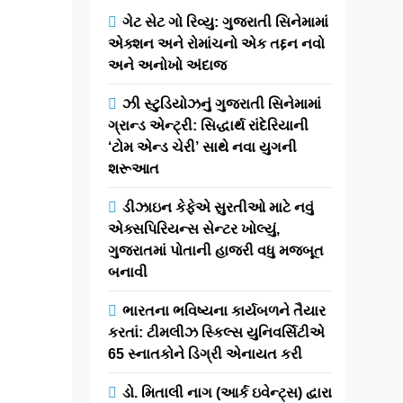
પોસ્ટર લોન્ચ,
ગેટ સેટ ગો રિવ્યુ: ગુજરાતી સિનેમામાં
2 જાન્યુઆરી,
એક્શન અને રોમાંચનો એક તદ્દન નવો
2026 ના રોજ
અને અનોખો અંદાજ
ફિલ્મ થશે
રિલીઝ
ઝી સ્ટુડિયોઝનું ગુજરાતી સિનેમામાં
ગ્રાન્ડ એન્ટ્રી: સિદ્ધાર્થ રાંદેરિયાની
‘ટોમ એન્ડ ચેરી’ સાથે નવા યુગની
newsaaspaas1
9
શરૂઆત
months
ago
0
ડીઝાઇન કેફેએ સુરતીઓ માટે નવું
1 mins
એક્સપિરિયન્સ સેન્ટર ખોલ્યું,
ગુજરાતી સિનેમાએ
ગુજરાતમાં પોતાની હાજરી વધુ મજબૂત
છેલ્લા કેટલાક
બનાવી
વર્ષોમાં પોતાના
અનોખા વિષયો,
ભારતના ભવિષ્યના કાર્યબળને તૈયાર
મજબૂત વાર્તા અને
કરતાં: ટીમલીઝ સ્કિલ્સ યુનિવર્સિટીએ
પરિવારને જોડતી
65 સ્નાતકોને ડિગ્રી એનાયત કરી
ફિલ્મોથી નવો
બેન્ચમાર્ક કર્યો છે.
ડો. મિતાલી નાગ (આર્ક ઇવેન્ટ્સ) દ્વારા