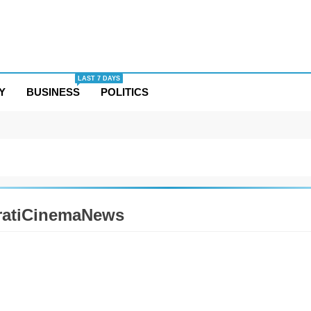
LAST 7 DAYS
Y
BUSINESS
POLITICS
ratiCinemaNews
TAINMENT