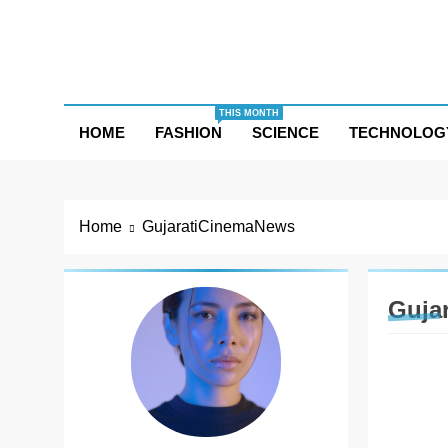
Skip
to
content
THIS MONTH
HOME
FASHION
SCIENCE
TECHNOLOG
Home
GujaratiCinemaNews
Guja
ENTER