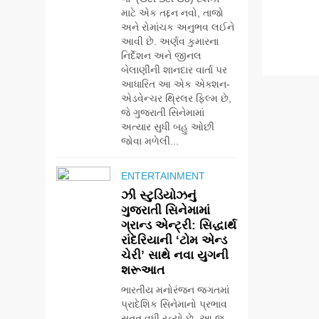
માટે એક તદ્દન નવો, તાજો
અને રોમાંચક અનુભવ લઈને
આવી છે. અર્ણવ કુમારના
નિર્દેશન અને જીનલ
બેલાણીની શાનદાર વાર્તા પર
આધારિત આ એક એક્શન-
એડવેન્ચર થ્રિલર ફિલ્મ છે,
જે ગુજરાતી સિનેમામાં
અત્યાર સુધી બહુ ઓછી
જોવા મળેલી...
ENTERTAINMENT
ઝી સ્ટુડિયોઝનું
ગુજરાતી સિનેમામાં
ગ્રાન્ડ એન્ટ્રી: સિદ્ધાર્થ
રાંદેરિયાની ‘ટોમ એન્ડ
ચેરી’ સાથે નવા યુગની
શરૂઆત
ભારતીય મનોરંજન જગતમાં
પ્રાદેશિક સિનેમાનો પ્રભાવ
સતત વધી રહ્યો છે. આ જ