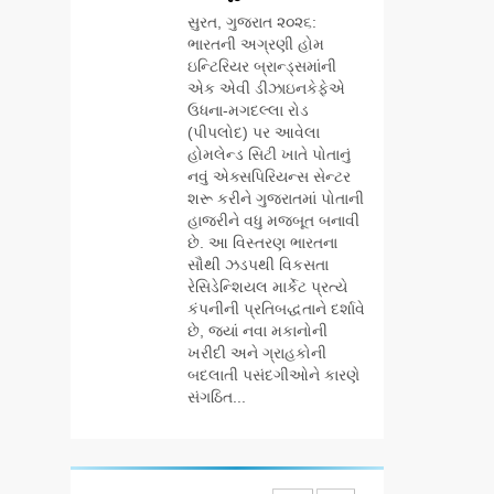
BUSINESS
પ્લેટફોર્મ ‘જોજો’
સુરત, ગુજરાત ૨૦૨૬:
(JOJO) નો
ભારતની અગ્રણી હોમ
7
વિશ્વભરમાં દબદબો
ઇન્ટિરિયર બ્રાન્ડ્સમાંની
અમદાવાદમાં
એક એવી ડીઝાઇનકેફેએ
યોજાયેલા ‘ઓકલ્ટ
ઉધના-મગદલ્લા રોડ
કોન્ક્લેવ 2026’માં
AHMEDABAD
(પીપલોદ) પર આવેલા
ઈન્ટરનેશનલ ટેરોટ
હોમલેન્ડ સિટી ખાતે પોતાનું
રીડર પુનિતજી લુલ્લા
નવું એક્સપિરિયન્સ સેન્ટર
8
એ ટેરોટ કાર્ડ રીડિંગ
ગ્લોબલ એક્સેલન્સ
શરૂ કરીને ગુજરાતમાં પોતાની
અંગે માહિતી આપી
ફોરમ દ્વારા નેશનલ
હાજરીને વધુ મજબૂત બનાવી
છે. આ વિસ્તરણ ભારતના
લીડરશિપ કોન્કલેવ
BUSINESS
સૌથી ઝડપથી વિકસતા
તથા ભારત સમ્માન
રેસિડેન્શિયલ માર્કેટ પ્રત્યે
૨૦૨૬નો ભવ્ય અને
1
કંપનીની પ્રતિબદ્ધતાને દર્શાવે
પ્રતિષ્ઠિત કાર્યક્રમ
ગેટ સેટ ગો રિવ્યુ:
છે, જ્યાં નવા મકાનોની
નવી દિલ્હીમાં
ગુજરાતી સિનેમામાં
ખરીદી અને ગ્રાહકોની
સફળતાપૂર્વક
એક્શન અને
બદલાતી પસંદગીઓને કારણે
ENTERTAINMENT
યોજાયો
રોમાંચનો એક તદ્દન
સંગઠિત...
નવો અને અનોખો
2
અંદાજ
ઝી સ્ટુડિયોઝનું
ગુજરાતી સિનેમામાં