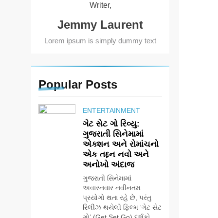
Writer,
Jemmy Laurent
Lorem ipsum is simply dummy text
Popular
Posts
ENTERTAINMENT
ગેટ સેટ ગો રિવ્યુ:
ગુજરાતી સિનેમામાં
એક્શન અને રોમાંચનો
એક તદ્દન નવો અને
અનોખો અંદાજ
ગુજરાતી સિનેમામાં
અવારનવાર નવીનતમ
પ્રયોગો થતા રહે છે, પરંતુ
રિલીઝ થયેલી ફિલ્મ ‘ગેટ સેટ
ગો’ (Get Set Go) દર્શકો