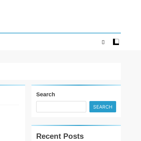
Search
SEARCH
કોમેડી- ડ્રામા
ફિલ્મ ‘બિચારો
બેચલર’નું
Recent Posts