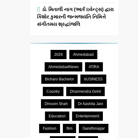
ડો. મિતાલી નાગ (આર્ક ઇવેન્ટ્સ) દ્વારા
કિશોર કુમારની જન્મજયંતિ નિમિત્તે
સંગીતમય શ્રદ્ધાંજલિ
2026
Ahmedabad
AhmedabadNews
ATIRA
Bicharo Bachelor
bUSINESS
Country
Dharmendra Gohil
Dhruvin Shah
Dr Aashita Jain
Education
Entertainment
Fashion
film
Gandhinagar