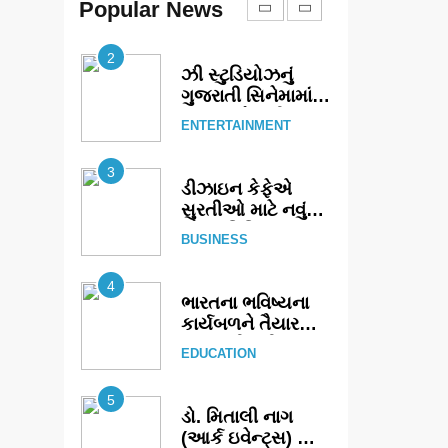
ગ્રાન્ડ એન્ટ્રી:
Popular News
ENTERTAINMENT
સિદ્ધાર્થ રાંદેરિયાની
‘ટોમ એન્ડ ચેરી’
3
સાથે નવા યુગની
ડીઝાઇન કેફેએ
શરૂઆત
સુરતીઓ માટે નવું
એક્સપિરિયન્સ
BUSINESS
સેન્ટર ખોલ્યું,
ગુજરાતમાં પોતાની
4
હાજરી વધુ મજબૂત
ભારતના ભવિષ્યના
બનાવી
કાર્યબળને તૈયાર
કરતાં: ટીમલીઝ
EDUCATION
સ્કિલ્સ
યુનિવર્સિટીએ 65
5
સ્નાતકોને ડિગ્રી
ડો. મિતાલી નાગ
એનાયત કરી
(આર્ક ઇવેન્ટ્સ) દ્વારા
કિશોર કુમારની
AHMEDABAD
જન્મજયંતિ નિમિત્તે
સંગીતમય
6
શ્રદ્ધાંજલિ
177 દેશો અને 52
લાખ દર્શકો: