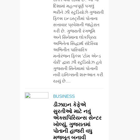
દિશામાં મહત્વપૂર્ણ પગલું
ભરીને ઝી સ્ટુડિયોઝે ગુજરાતી
ફિલ્મ ઇન્ડસ્ટ્રીમાં પોતાના
સત્તાવાર પ્રવેશની જાહેરાત
કરી છે. ગુજરાતી રંગભૂમિ
અને સિનેમાના લોકપ્રિય
અભિનેતા સિદ્ધાર્થ રાંદેરિયા
અભિનીત પારિવારિક
મનોરંજન ફિલ્મ ‘ટોમ એન્ડ
ચેરી’ દ્વારા ઝી સ્ટુડિયોઝ હવે
ગુજરાતી સિનેમામાં પોતાની
નવી ઇનિંગ્સની શરૂઆત કરી
રહ્યું છે....
5
ડો. મિતાલી નાગ
(આર્ક ઇવેન્ટ્સ) દ્વારા
BUSINESS
કિશોર કુમારની
ડીઝાઇન કેફેએ
AHMEDABAD
જન્મજયંતિ નિમિત્તે
સુરતીઓ માટે નવું
સંગીતમય
એક્સપિરિયન્સ સેન્ટર
6
શ્રદ્ધાંજલિ
ખોલ્યું, ગુજરાતમાં
177 દેશો અને 52
પોતાની હાજરી વધુ
લાખ દર્શકો:
મજબૂત બનાવી
ગુજરાતી OTT