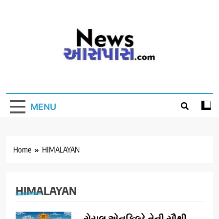
Skip
to
content
MENU
Home
HIMALAYAN
HIMALAYAN
રોયલ એનફિલ્ડે તેની સૌથી