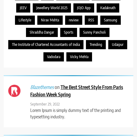
JEEV
Jewellery World 2025
JOJO App
Kadaknath
Lifestyle
Nirav Mehta
review
RSS
Samsung
Shraddha Dangar
Sports
Sunny Pancholi
The Institute of Chartered Accountants of India
Trending
Udaipur
Vadodara
Vicky Mehta
on
The Best Street Style From Paris
Blazethemes
Fashion Week Spring
September 29, 2022
Lorem Ipsum is simply dummy text of the printing and
typesetting industry.