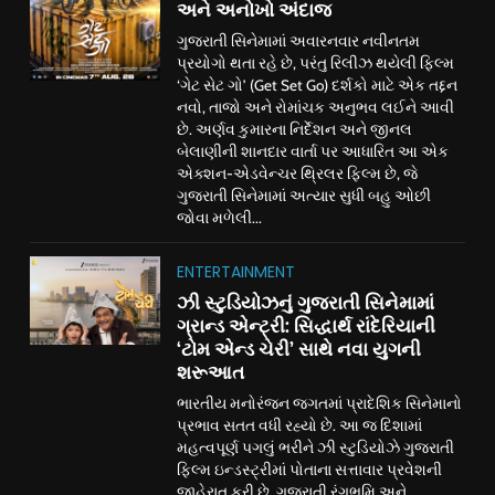
અને અનોખો અંદાજ
ગુજરાતી સિનેમામાં અવારનવાર નવીનતમ
પ્રયોગો થતા રહે છે, પરંતુ રિલીઝ થયેલી ફિલ્મ
‘ગેટ સેટ ગો’ (Get Set Go) દર્શકો માટે એક તદ્દન
નવો, તાજો અને રોમાંચક અનુભવ લઈને આવી
છે. અર્ણવ કુમારના નિર્દેશન અને જીનલ
બેલાણીની શાનદાર વાર્તા પર આધારિત આ એક
એક્શન-એડવેન્ચર થ્રિલર ફિલ્મ છે, જે
ગુજરાતી સિનેમામાં અત્યાર સુધી બહુ ઓછી
જોવા મળેલી...
ENTERTAINMENT
ઝી સ્ટુડિયોઝનું ગુજરાતી સિનેમામાં
ગ્રાન્ડ એન્ટ્રી: સિદ્ધાર્થ રાંદેરિયાની
‘ટોમ એન્ડ ચેરી’ સાથે નવા યુગની
શરૂઆત
ભારતીય મનોરંજન જગતમાં પ્રાદેશિક સિનેમાનો
પ્રભાવ સતત વધી રહ્યો છે. આ જ દિશામાં
મહત્વપૂર્ણ પગલું ભરીને ઝી સ્ટુડિયોઝે ગુજરાતી
ફિલ્મ ઇન્ડસ્ટ્રીમાં પોતાના સત્તાવાર પ્રવેશની
જાહેરાત કરી છે. ગુજરાતી રંગભૂમિ અને