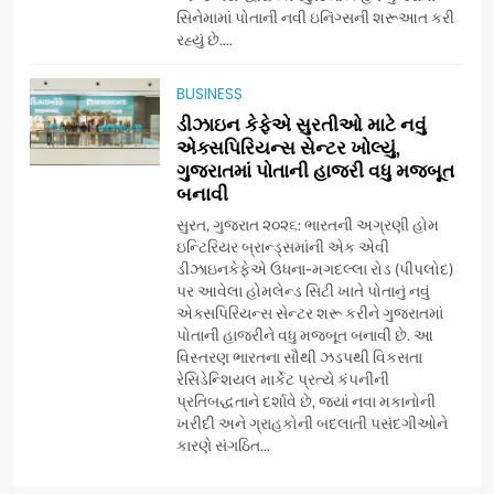
સિનેમામાં પોતાની નવી ઇનિંગ્સની શરૂઆત કરી
7
રહ્યું છે....
અમદાવાદમાં યોજાયેલા ‘ઓકલ્ટ
કોન્ક્લેવ 2026’માં ઈન્ટરનેશનલ
BUSINESS
ટેરોટ રીડર પુનિતજી લુલ્લા એ ટેરોટ
AHMEDABAD
ડીઝાઇન કેફેએ સુરતીઓ માટે નવું
કાર્ડ રીડિંગ અંગે માહિતી આપી
એક્સપિરિયન્સ સેન્ટર ખોલ્યું,
ગુજરાતમાં પોતાની હાજરી વધુ મજબૂત
8
બનાવી
ગ્લોબલ એક્સેલન્સ ફોરમ દ્વારા
નેશનલ લીડરશિપ કોન્કલેવ તથા
સુરત, ગુજરાત ૨૦૨૬: ભારતની અગ્રણી હોમ
ભારત સમ્માન ૨૦૨૬નો ભવ્ય અને
ઇન્ટિરિયર બ્રાન્ડ્સમાંની એક એવી
BUSINESS
ડીઝાઇનકેફેએ ઉધના-મગદલ્લા રોડ (પીપલોદ)
પ્રતિષ્ઠિત કાર્યક્રમ નવી દિલ્હીમાં
પર આવેલા હોમલેન્ડ સિટી ખાતે પોતાનું નવું
સફળતાપૂર્વક યોજાયો
એક્સપિરિયન્સ સેન્ટર શરૂ કરીને ગુજરાતમાં
1
પોતાની હાજરીને વધુ મજબૂત બનાવી છે. આ
ગેટ સેટ ગો રિવ્યુ: ગુજરાતી
વિસ્તરણ ભારતના સૌથી ઝડપથી વિકસતા
સિનેમામાં એક્શન અને રોમાંચનો
રેસિડેન્શિયલ માર્કેટ પ્રત્યે કંપનીની
એક તદ્દન નવો અને અનોખો
ENTERTAINMENT
પ્રતિબદ્ધતાને દર્શાવે છે, જ્યાં નવા મકાનોની
અંદાજ
ખરીદી અને ગ્રાહકોની બદલાતી પસંદગીઓને
કારણે સંગઠિત...
2
ઝી સ્ટુડિયોઝનું ગુજરાતી સિનેમામાં