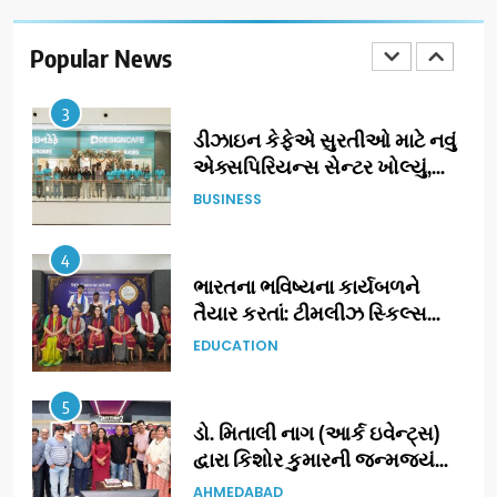
ગ્રાન્ડ એન્ટ્રી: સિદ્ધાર્થ રાંદેરિયાની
‘ટોમ એન્ડ ચેરી’ સાથે નવા યુગની
Popular News
ENTERTAINMENT
શરૂઆત
3
ડીઝાઇન કેફેએ સુરતીઓ માટે નવું
એક્સપિરિયન્સ સેન્ટર ખોલ્યું,
ગુજરાતમાં પોતાની હાજરી વધુ
BUSINESS
મજબૂત બનાવી
4
ભારતના ભવિષ્યના કાર્યબળને
તૈયાર કરતાં: ટીમલીઝ સ્કિલ્સ
યુનિવર્સિટીએ 65 સ્નાતકોને ડિગ્રી
EDUCATION
એનાયત કરી
5
ડો. મિતાલી નાગ (આર્ક ઇવેન્ટ્સ)
દ્વારા કિશોર કુમારની જન્મજયંતિ
નિમિત્તે સંગીતમય શ્રદ્ધાંજલિ
AHMEDABAD