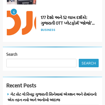
6
177 દેશો અને 52 લાખ દર્શકો:
ગુજરાતી OTT પ્લેટફોર્મ ‘જોજો’
(JOJO) નો વિશ્વભરમાં દબદબો
BUSINESS
7
અમદાવાદમાં યોજાયેલા ‘ઓકલ્ટ
કોન્ક્લેવ 2026’માં ઈન્ટરનેશનલ
Search
ટેરોટ રીડર પુનિતજી લુલ્લા એ ટેરોટ
AHMEDABAD
SEARCH
કાર્ડ રીડિંગ અંગે માહિતી આપી
8
ગ્લોબલ એક્સેલન્સ ફોરમ દ્વારા
Recent Posts
નેશનલ લીડરશિપ કોન્કલેવ તથા
ભારત સમ્માન ૨૦૨૬નો ભવ્ય અને
BUSINESS
ગેટ સેટ ગો રિવ્યુ: ગુજરાતી સિનેમામાં એક્શન અને રોમાંચનો
પ્રતિષ્ઠિત કાર્યક્રમ નવી દિલ્હીમાં
એક તદ્દન નવો અને અનોખો અંદાજ
સફળતાપૂર્વક યોજાયો
1