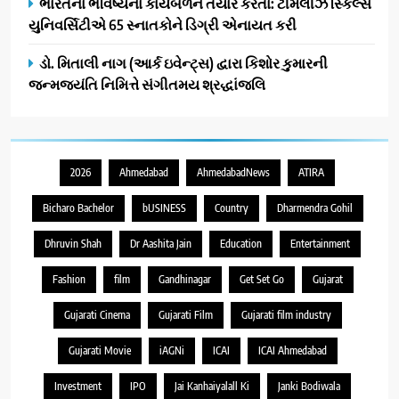
ભારતના ભવિષ્યના કાર્યબળને તૈયાર કરતાં: ટીમલીઝ સ્કિલ્સ
યુનિવર્સિટીએ 65 સ્નાતકોને ડિગ્રી એનાયત કરી
ડો. મિતાલી નાગ (આર્ક ઇવેન્ટ્સ) દ્વારા કિશોર કુમારની
જન્મજયંતિ નિમિત્તે સંગીતમય શ્રદ્ધાંજલિ
2026
Ahmedabad
AhmedabadNews
ATIRA
Bicharo Bachelor
bUSINESS
Country
Dharmendra Gohil
Dhruvin Shah
Dr Aashita Jain
Education
Entertainment
Fashion
film
Gandhinagar
Get Set Go
Gujarat
Gujarati Cinema
Gujarati Film
Gujarati film industry
Gujarati Movie
iAGNi
ICAI
ICAI Ahmedabad
Investment
IPO
Jai Kanhaiyalall Ki
Janki Bodiwala