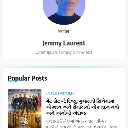
Writer,
Jemmy Laurent
Lorem ipsum is simply dummy text
Popular
Posts
ENTERTAINMENT
ગેટ સેટ ગો રિવ્યુ: ગુજરાતી સિનેમામાં
એક્શન અને રોમાંચનો એક તદ્દન નવો
અને અનોખો અંદાજ
ગુજરાતી સિનેમામાં અવારનવાર નવીનતમ
પ્રયોગો થતા રહે છે, પરંતુ રિલીઝ થયેલી ફિલ્મ