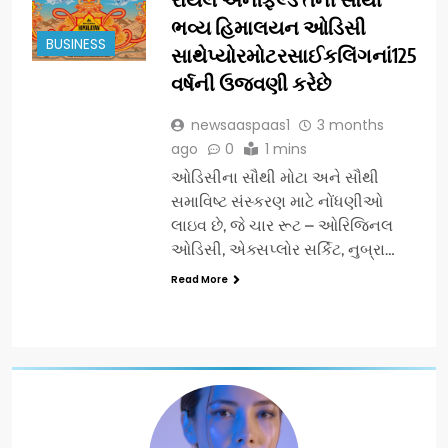
ભવ્ય હિમાલયન ઓડિસી
BUSINESS
સાથેપ્યોરમોટરસાઈકલિંગનાં125
વર્ષની ઉજવણી કરેછે
newsaaspaas1
3 months
ago
0
1 mins
ઓડિસીના સૌથી મોટા અને સૌથી
સમાવિષ્ટ સંસ્કરણ માટે નોંધણીઓ
લાઇવ છે, જે ચાર રૂટ – ઓરિજિનલ
ઓડિસી, એક્સપ્લોર સર્કિટ, નુબ્રા…
Read More