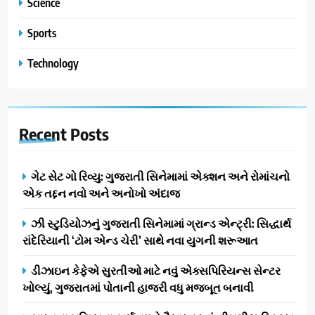
Science
Sports
Technology
Recent
Posts
ગેટ સેટ ગો રિવ્યુ: ગુજરાતી સિનેમામાં એક્શન અને રોમાંચનો
એક તદ્દન નવો અને અનોખો અંદાજ
ઝી સ્ટુડિયોઝનું ગુજરાતી સિનેમામાં ગ્રાન્ડ એન્ટ્રી: સિદ્ધાર્થ
રાંદેરિયાની ‘ટોમ એન્ડ ચેરી’ સાથે નવા યુગની શરૂઆત
ડીઝાઇન કેફેએ સુરતીઓ માટે નવું એક્સપિરિયન્સ સેન્ટર
ખોલ્યું, ગુજરાતમાં પોતાની હાજરી વધુ મજબૂત બનાવી