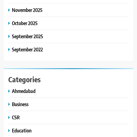
8
November 2025
ગ્લોબલ એક્સેલન્સ ફોરમ દ્વારા
નેશનલ લીડરશિપ કોન્કલેવ તથા
October 2025
ભારત સમ્માન ૨૦૨૬નો ભવ્ય અને
BUSINESS
September 2025
પ્રતિષ્ઠિત કાર્યક્રમ નવી દિલ્હીમાં
સફળતાપૂર્વક યોજાયો
September 2022
Categories
Ahmedabad
Business
CSR
Education