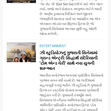
‘ગેટ સેટ ગો’ (Get Set Go) દર્શકો માટે એક તદ્દન
નવો, તાજો અને રોમાંચક અનુભવ લઈને આવી
છે. અર્ણવ કુમારના નિર્દેશન અને જીનલ
બેલાણીની શાનદાર વાર્તા પર આધારિત આ એક
એક્શન-એડવેન્ચર થ્રિલર ફિલ્મ છે, જે
ગુજરાતી સિનેમામાં અત્યાર સુધી બહુ ઓછી
જોવા મળેલી...
ENTERTAINMENT
5
ઝી સ્ટુડિયોઝનું ગુજરાતી સિનેમામાં
ડો. મિતાલી નાગ (આર્ક ઇવેન્ટ્સ)
ગ્રાન્ડ એન્ટ્રી: સિદ્ધાર્થ રાંદેરિયાની
દ્વારા કિશોર કુમારની જન્મજયંતિ
‘ટોમ એન્ડ ચેરી’ સાથે નવા યુગની
શરૂઆત
નિમિત્તે સંગીતમય શ્રદ્ધાંજલિ
AHMEDABAD
ભારતીય મનોરંજન જગતમાં પ્રાદેશિક સિનેમાનો
પ્રભાવ સતત વધી રહ્યો છે. આ જ દિશામાં
6
મહત્વપૂર્ણ પગલું ભરીને ઝી સ્ટુડિયોઝે ગુજરાતી
177 દેશો અને 52 લાખ દર્શકો:
ફિલ્મ ઇન્ડસ્ટ્રીમાં પોતાના સત્તાવાર પ્રવેશની
ગુજરાતી OTT પ્લેટફોર્મ ‘જોજો’
જાહેરાત કરી છે. ગુજરાતી રંગભૂમિ અને
સિનેમાના લોકપ્રિય અભિનેતા સિદ્ધાર્થ રાંદેરિયા
(JOJO) નો વિશ્વભરમાં દબદબો
BUSINESS
અભિનીત પારિવારિક મનોરંજન ફિલ્મ ‘ટોમ
એન્ડ ચેરી’ દ્વારા ઝી સ્ટુડિયોઝ હવે ગુજરાતી