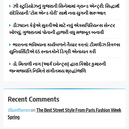
ઝી સ્ટુડિયોઝનું ગુજરાતી સિનેમામાં ગ્રાન્ડ એન્ટ્રી: સિદ્ધાર્થ
ગેટ સેટ ગો રિવ્યુ: ગુજરાતી
રાંદેરિયાની ‘ટોમ એન્ડ ચેરી’ સાથે નવા યુગની શરૂઆત
સિનેમામાં એક્શન અને રોમાંચનો
એક તદ્દન નવો અને અનોખો
ENTERTAINMENT
ડીઝાઇન કેફેએ સુરતીઓ માટે નવું એક્સપિરિયન્સ સેન્ટર
અંદાજ
ખોલ્યું, ગુજરાતમાં પોતાની હાજરી વધુ મજબૂત બનાવી
2
ઝી સ્ટુડિયોઝનું ગુજરાતી સિનેમામાં
ભારતના ભવિષ્યના કાર્યબળને તૈયાર કરતાં: ટીમલીઝ સ્કિલ્સ
ગ્રાન્ડ એન્ટ્રી: સિદ્ધાર્થ રાંદેરિયાની
યુનિવર્સિટીએ 65 સ્નાતકોને ડિગ્રી એનાયત કરી
‘ટોમ એન્ડ ચેરી’ સાથે નવા યુગની
ENTERTAINMENT
ડો. મિતાલી નાગ (આર્ક ઇવેન્ટ્સ) દ્વારા કિશોર કુમારની
શરૂઆત
જન્મજયંતિ નિમિત્તે સંગીતમય શ્રદ્ધાંજલિ
3
ડીઝાઇન કેફેએ સુરતીઓ માટે નવું
એક્સપિરિયન્સ સેન્ટર ખોલ્યું,
ગુજરાતમાં પોતાની હાજરી વધુ
Recent Comments
BUSINESS
મજબૂત બનાવી
on
The Best Street Style From Paris Fashion Week
Blazethemes
4
Spring
ભારતના ભવિષ્યના કાર્યબળને
તૈયાર કરતાં: ટીમલીઝ સ્કિલ્સ