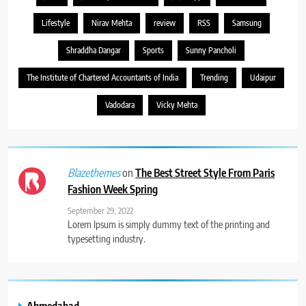
Lifestyle
Nirav Mehta
review
RSS
Samsung
Shraddha Dangar
Sports
Sunny Pancholi
The Institute of Chartered Accountants of India
Trending
Udaipur
Vadodara
Vicky Mehta
on
The Best Street Style From Paris
Blazethemes
Fashion Week Spring
September 29, 2022
Lorem Ipsum is simply dummy text of the printing and
typesetting industry.
Ahmedabad