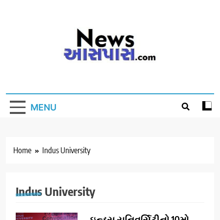
Skip
to
content
MENU
Home
Indus University
Indus University
ઇન્ડસ યુનિવર્સિટીનો 10મો