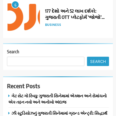
6
177 દેશો અને 52 લાખ દર્શકો:
ગુજરાતી OTT પ્લેટફોર્મ ‘જોજો’
(JOJO) નો વિશ્વભરમાં દબદબો
BUSINESS
7
અમદાવાદમાં યોજાયેલા ‘ઓકલ્ટ
કોન્ક્લેવ 2026’માં ઈન્ટરનેશનલ
Search
ટેરોટ રીડર પુનિતજી લુલ્લા એ ટેરોટ
AHMEDABAD
SEARCH
કાર્ડ રીડિંગ અંગે માહિતી આપી
8
ગ્લોબલ એક્સેલન્સ ફોરમ દ્વારા
Recent Posts
નેશનલ લીડરશિપ કોન્કલેવ તથા
ભારત સમ્માન ૨૦૨૬નો ભવ્ય અને
BUSINESS
ગેટ સેટ ગો રિવ્યુ: ગુજરાતી સિનેમામાં એક્શન અને રોમાંચનો
પ્રતિષ્ઠિત કાર્યક્રમ નવી દિલ્હીમાં
એક તદ્દન નવો અને અનોખો અંદાજ
સફળતાપૂર્વક યોજાયો
1
ઝી સ્ટુડિયોઝનું ગુજરાતી સિનેમામાં ગ્રાન્ડ એન્ટ્રી: સિદ્ધાર્થ
ગેટ સેટ ગો રિવ્યુ: ગુજરાતી