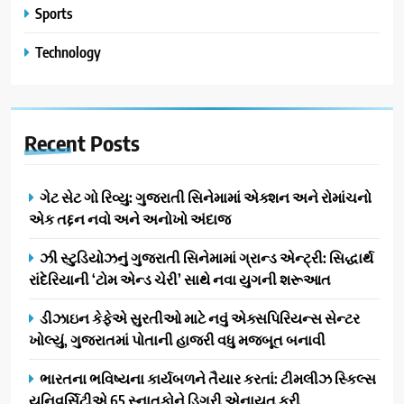
Sports
Technology
Recent
Posts
ગેટ સેટ ગો રિવ્યુ: ગુજરાતી સિનેમામાં એક્શન અને રોમાંચનો
એક તદ્દન નવો અને અનોખો અંદાજ
ઝી સ્ટુડિયોઝનું ગુજરાતી સિનેમામાં ગ્રાન્ડ એન્ટ્રી: સિદ્ધાર્થ
રાંદેરિયાની ‘ટોમ એન્ડ ચેરી’ સાથે નવા યુગની શરૂઆત
ડીઝાઇન કેફેએ સુરતીઓ માટે નવું એક્સપિરિયન્સ સેન્ટર
ખોલ્યું, ગુજરાતમાં પોતાની હાજરી વધુ મજબૂત બનાવી
ભારતના ભવિષ્યના કાર્યબળને તૈયાર કરતાં: ટીમલીઝ સ્કિલ્સ
યુનિવર્સિટીએ 65 સ્નાતકોને ડિગ્રી એનાયત કરી