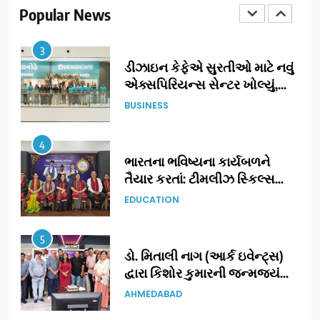
‘ટોમ એન્ડ ચેરી’ સાથે નવા યુગની
Popular News
ENTERTAINMENT
શરૂઆત
3
ડીઝાઇન કેફેએ સુરતીઓ માટે નવું
એક્સપિરિયન્સ સેન્ટર ખોલ્યું,
ગુજરાતમાં પોતાની હાજરી વધુ
BUSINESS
મજબૂત બનાવી
4
ભારતના ભવિષ્યના કાર્યબળને
તૈયાર કરતાં: ટીમલીઝ સ્કિલ્સ
યુનિવર્સિટીએ 65 સ્નાતકોને ડિગ્રી
EDUCATION
એનાયત કરી
5
ડો. મિતાલી નાગ (આર્ક ઇવેન્ટ્સ)
દ્વારા કિશોર કુમારની જન્મજયંતિ
નિમિત્તે સંગીતમય શ્રદ્ધાંજલિ
AHMEDABAD