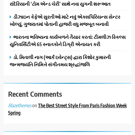
રાંદેરિયાની ‘ટોમ એન્ડ ચેરી’ સાથે નવા યુગની શરૂઆત
સિનેમામાં એક્શન અને રોમાંચનો
એક તદ્દન નવો અને અનોખો
ENTERTAINMENT
ડીઝાઇન કેફેએ સુરતીઓ માટે નવું એક્સપિરિયન્સ સેન્ટર
અંદાજ
ખોલ્યું, ગુજરાતમાં પોતાની હાજરી વધુ મજબૂત બનાવી
2
ઝી સ્ટુડિયોઝનું ગુજરાતી સિનેમામાં
ભારતના ભવિષ્યના કાર્યબળને તૈયાર કરતાં: ટીમલીઝ સ્કિલ્સ
ગ્રાન્ડ એન્ટ્રી: સિદ્ધાર્થ રાંદેરિયાની
યુનિવર્સિટીએ 65 સ્નાતકોને ડિગ્રી એનાયત કરી
‘ટોમ એન્ડ ચેરી’ સાથે નવા યુગની
ENTERTAINMENT
ડો. મિતાલી નાગ (આર્ક ઇવેન્ટ્સ) દ્વારા કિશોર કુમારની
શરૂઆત
જન્મજયંતિ નિમિત્તે સંગીતમય શ્રદ્ધાંજલિ
3
ડીઝાઇન કેફેએ સુરતીઓ માટે નવું
એક્સપિરિયન્સ સેન્ટર ખોલ્યું,
ગુજરાતમાં પોતાની હાજરી વધુ
Recent Comments
BUSINESS
મજબૂત બનાવી
on
The Best Street Style From Paris Fashion Week
Blazethemes
4
Spring
ભારતના ભવિષ્યના કાર્યબળને
તૈયાર કરતાં: ટીમલીઝ સ્કિલ્સ
યુનિવર્સિટીએ 65 સ્નાતકોને ડિગ્રી
EDUCATION