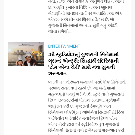
નવો, તાજો અને રોમાંચક અનુભવ લઈને આવી
છે. અર્ણવ કુમારના નિર્દેશન અને જીનલ
બેલાણીની શાનદાર વાર્તા પર આધારિત આ એક
એક્શન-એડવેન્ચર થ્રિલર ફિલ્મ છે, જે
ગુજરાતી સિનેમામાં અત્યાર સુધી બહુ ઓછી
જોવા મળેલી...
ENTERTAINMENT
5
ઝી સ્ટુડિયોઝનું ગુજરાતી સિનેમામાં
ડો. મિતાલી નાગ (આર્ક ઇવેન્ટ્સ)
ગ્રાન્ડ એન્ટ્રી: સિદ્ધાર્થ રાંદેરિયાની
દ્વારા કિશોર કુમારની જન્મજયંતિ
‘ટોમ એન્ડ ચેરી’ સાથે નવા યુગની
શરૂઆત
નિમિત્તે સંગીતમય શ્રદ્ધાંજલિ
AHMEDABAD
ભારતીય મનોરંજન જગતમાં પ્રાદેશિક સિનેમાનો
પ્રભાવ સતત વધી રહ્યો છે. આ જ દિશામાં
6
મહત્વપૂર્ણ પગલું ભરીને ઝી સ્ટુડિયોઝે ગુજરાતી
177 દેશો અને 52 લાખ દર્શકો:
ફિલ્મ ઇન્ડસ્ટ્રીમાં પોતાના સત્તાવાર પ્રવેશની
ગુજરાતી OTT પ્લેટફોર્મ ‘જોજો’
જાહેરાત કરી છે. ગુજરાતી રંગભૂમિ અને
સિનેમાના લોકપ્રિય અભિનેતા સિદ્ધાર્થ રાંદેરિયા
(JOJO) નો વિશ્વભરમાં દબદબો
BUSINESS
અભિનીત પારિવારિક મનોરંજન ફિલ્મ ‘ટોમ
એન્ડ ચેરી’ દ્વારા ઝી સ્ટુડિયોઝ હવે ગુજરાતી
સિનેમામાં પોતાની નવી ઇનિંગ્સની શરૂઆત કરી
7