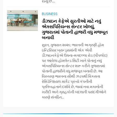
રહ્યું છે....
અમદાવાદમાં યોજાયેલા ‘ઓકલ્ટ
કોન્ક્લેવ 2026’માં ઈન્ટરનેશનલ
BUSINESS
ટેરોટ રીડર પુનિતજી લુલ્લા એ ટેરોટ
AHMEDABAD
ડીઝાઇન કેફેએ સુરતીઓ માટે નવું
કાર્ડ રીડિંગ અંગે માહિતી આપી
એક્સપિરિયન્સ સેન્ટર ખોલ્યું,
ગુજરાતમાં પોતાની હાજરી વધુ મજબૂત
8
બનાવી
ગ્લોબલ એક્સેલન્સ ફોરમ દ્વારા
નેશનલ લીડરશિપ કોન્કલેવ તથા
સુરત, ગુજરાત ૨૦૨૬: ભારતની અગ્રણી હોમ
ભારત સમ્માન ૨૦૨૬નો ભવ્ય અને
ઇન્ટિરિયર બ્રાન્ડ્સમાંની એક એવી
BUSINESS
ડીઝાઇનકેફેએ ઉધના-મગદલ્લા રોડ (પીપલોદ)
પ્રતિષ્ઠિત કાર્યક્રમ નવી દિલ્હીમાં
પર આવેલા હોમલેન્ડ સિટી ખાતે પોતાનું નવું
સફળતાપૂર્વક યોજાયો
એક્સપિરિયન્સ સેન્ટર શરૂ કરીને ગુજરાતમાં
1
પોતાની હાજરીને વધુ મજબૂત બનાવી છે. આ
ગેટ સેટ ગો રિવ્યુ: ગુજરાતી
વિસ્તરણ ભારતના સૌથી ઝડપથી વિકસતા
સિનેમામાં એક્શન અને રોમાંચનો
રેસિડેન્શિયલ માર્કેટ પ્રત્યે કંપનીની
એક તદ્દન નવો અને અનોખો
ENTERTAINMENT
પ્રતિબદ્ધતાને દર્શાવે છે, જ્યાં નવા મકાનોની
અંદાજ
ખરીદી અને ગ્રાહકોની બદલાતી પસંદગીઓને
કારણે સંગઠિત...
2
ઝી સ્ટુડિયોઝનું ગુજરાતી સિનેમામાં
ગ્રાન્ડ એન્ટ્રી: સિદ્ધાર્થ રાંદેરિયાની