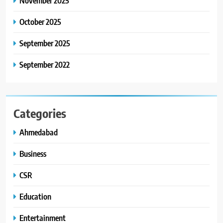
November 2025
ગ્લોબલ એક્સેલન્સ ફોરમ દ્વારા
નેશનલ લીડરશિપ કોન્કલેવ તથા
October 2025
ભારત સમ્માન ૨૦૨૬નો ભવ્ય અને
BUSINESS
September 2025
પ્રતિષ્ઠિત કાર્યક્રમ નવી દિલ્હીમાં
સફળતાપૂર્વક યોજાયો
September 2022
Categories
Ahmedabad
Business
CSR
Education
Entertainment