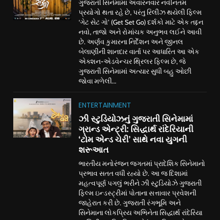
ગુજરાતી સિનેમામાં અવારનવાર નવીનતમ
પ્રયોગો થતા રહે છે, પરંતુ રિલીઝ થયેલી ફિલ્મ
‘ગેટ સેટ ગો’ (Get Set Go) દર્શકો માટે એક તદ્દન
નવો, તાજો અને રોમાંચક અનુભવ લઈને આવી
છે. અર્ણવ કુમારના નિર્દેશન અને જીનલ
બેલાણીની શાનદાર વાર્તા પર આધારિત આ એક
એક્શન-એડવેન્ચર થ્રિલર ફિલ્મ છે, જે
ગુજરાતી સિનેમામાં અત્યાર સુધી બહુ ઓછી
જોવા મળેલી...
ENTERTAINMENT
ઝી સ્ટુડિયોઝનું ગુજરાતી સિનેમામાં
ગ્રાન્ડ એન્ટ્રી: સિદ્ધાર્થ રાંદેરિયાની
‘ટોમ એન્ડ ચેરી’ સાથે નવા યુગની
શરૂઆત
ભારતીય મનોરંજન જગતમાં પ્રાદેશિક સિનેમાનો
પ્રભાવ સતત વધી રહ્યો છે. આ જ દિશામાં
મહત્વપૂર્ણ પગલું ભરીને ઝી સ્ટુડિયોઝે ગુજરાતી
ફિલ્મ ઇન્ડસ્ટ્રીમાં પોતાના સત્તાવાર પ્રવેશની
જાહેરાત કરી છે. ગુજરાતી રંગભૂમિ અને
સિનેમાના લોકપ્રિય અભિનેતા સિદ્ધાર્થ રાંદેરિયા