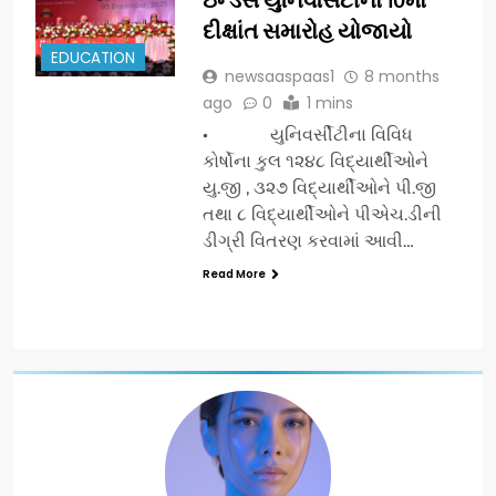
દીક્ષાંત સમારોહ યોજાયો
EDUCATION
newsaaspaas1
8 months
ago
0
1 mins
• યુનિવર્સીટીના વિવિધ
કોર્ષોના કુલ ૧૨૪૮ વિદ્યાર્થીઓને
યુ.જી , ૩૨૭ વિદ્યાર્થીઓને પી.જી
તથા ૮ વિદ્યાર્થીઓને પીએચ.ડીની
ડીગ્રી વિતરણ કરવામાં આવી…
Read More