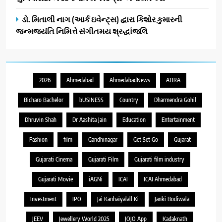
ડો. મિતાલી નાગ (આર્ક ઇવેન્ટ્સ) દ્વારા કિશોર કુમારની
જન્મજયંતિ નિમિત્તે સંગીતમય શ્રદ્ધાંજલિ
2026
Ahmedabad
AhmedabadNews
ATIRA
Bicharo Bachelor
bUSINESS
Country
Dharmendra Gohil
Dhruvin Shah
Dr Aashita Jain
Education
Entertainment
Fashion
film
Gandhinagar
Get Set Go
Gujarat
Gujarati Cinema
Gujarati Film
Gujarati film industry
Gujarati Movie
iAGNi
ICAI
ICAI Ahmedabad
Investment
IPO
Jai Kanhaiyalall Ki
Janki Bodiwala
JEEV
Jewellery World 2025
JOJO App
Kadaknath