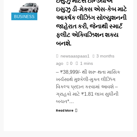
ઇસુઝુ મોટર્સ ઇન્ડિયાએ
ઇસુઝુ ડી-મેક્સ એસ-કેબ માટે
આકર્ષક લીઝિંગ સોલ્યુશનની
BUSINESS
જાહેરાત કરી, જેનાથી સ્માર્ટ
ફ્લીટ એક્વિઝિશન શક્ય
બનશે.
newsaaspaas1
3 months
ago
0
1 mins
– ₹38,999/- થી શરૂ થતા માસિક
ખર્ચસાથે મુશ્કેલી-મુક્ત લીઝિંગ
વિકલ્પ પ્રદાન કરવામાં આવશે –
ગ્રાહકો માટે ₹1.81 લાખ સુધીની
બચત*…
Read More