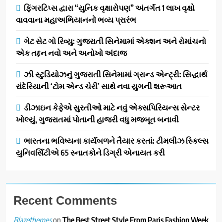
AHMEDABAD
ફિંગરટિપ્સ દ્વારા “યુનિક વૃક્ષારોપણ” અંતર્ગત 1 લાખ વૃક્ષો
કાર્ડ રીડિંગ અંગે માહિતી આપી
વાવવાના મહાઅભિયાનનો ભવ્ય પ્રારંભ
1
ગેટ સેટ ગો રિવ્યુ: ગુજરાતી સિનેમામાં એક્શન અને રોમાંચનો
ફિંગરટિપ્સ દ્વારા “યુનિક
એક તદ્દન નવો અને અનોખો અંદાજ
વૃક્ષારોપણ” અંતર્ગત 1 લાખ વૃક્ષો
વાવવાના મહાઅભિયાનનો ભવ્ય
AHMEDABAD
ઝી સ્ટુડિયોઝનું ગુજરાતી સિનેમામાં ગ્રાન્ડ એન્ટ્રી: સિદ્ધાર્થ
પ્રારંભ
રાંદેરિયાની ‘ટોમ એન્ડ ચેરી’ સાથે નવા યુગની શરૂઆત
2
ગેટ સેટ ગો રિવ્યુ: ગુજરાતી
ડીઝાઇન કેફેએ સુરતીઓ માટે નવું એક્સપિરિયન્સ સેન્ટર
સિનેમામાં એક્શન અને રોમાંચનો
ખોલ્યું, ગુજરાતમાં પોતાની હાજરી વધુ મજબૂત બનાવી
એક તદ્દન નવો અને અનોખો
ENTERTAINMENT
ભારતના ભવિષ્યના કાર્યબળને તૈયાર કરતાં: ટીમલીઝ સ્કિલ્સ
અંદાજ
યુનિવર્સિટીએ 65 સ્નાતકોને ડિગ્રી એનાયત કરી
3
ઝી સ્ટુડિયોઝનું ગુજરાતી સિનેમામાં
ગ્રાન્ડ એન્ટ્રી: સિદ્ધાર્થ રાંદેરિયાની
‘ટોમ એન્ડ ચેરી’ સાથે નવા યુગની
Recent Comments
ENTERTAINMENT
શરૂઆત
on
The Best Street Style From Paris Fashion Week
Blazethemes