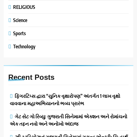
RELIGIOUS
Science
Sports
Technology
Recent
Posts
ફિંગરટિપ્સ દ્વારા “યુનિક વૃક્ષારોપણ” અંતર્ગત 1 લાખ વૃક્ષો
વાવવાના મહાઅભિયાનનો ભવ્ય પ્રારંભ
ગેટ સેટ ગો રિવ્યુ: ગુજરાતી સિનેમામાં એક્શન અને રોમાંચનો
એક તદ્દન નવો અને અનોખો અંદાજ
ઝી સ્ટુડિયોઝનું ગુજરાતી સિનેમામાં ગ્રાન્ડ એન્ટ્રી: સિદ્ધાર્થ