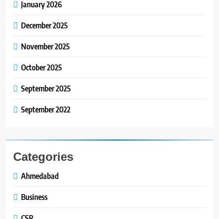
ગુજરાતી OTT પ્લેટફોર્મ ‘જોજો’
January 2026
(JOJO) નો વિશ્વભરમાં દબદબો
BUSINESS
December 2025
8
November 2025
અમદાવાદમાં યોજાયેલા ‘ઓકલ્ટ
કોન્ક્લેવ 2026’માં ઈન્ટરનેશનલ
October 2025
ટેરોટ રીડર પુનિતજી લુલ્લા એ ટેરોટ
AHMEDABAD
September 2025
કાર્ડ રીડિંગ અંગે માહિતી આપી
September 2022
Categories
Ahmedabad
Business
CSR