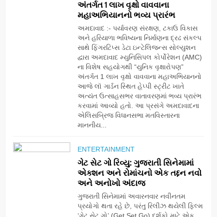
અંતર્ગત 1 લાખ વૃક્ષો વાવવાના
મહાઅભિયાનનો ભવ્ય પ્રારંભ
અમદાવાદ :- પર્યાવરણ સંરક્ષણ, ટકાઉ વિકાસ
અને હરિયાળા ભવિષ્યના નિર્માણના દ્રઢ સંકલ્પ
સાથે ફિંગરટિપ્સ ડેટા ઇન્ટેલિજન્સ સોલ્યુશન
દ્વારા અમદાવાદ મ્યુનિસિપલ કોર્પોરેશન (AMC)
ના વિશેષ સહયોગથી “યુનિક વૃક્ષારોપણ”
અંતર્ગત 1 લાખ વૃક્ષો વાવવાના મહાઅભિયાનનો
આજે લૉ ગાર્ડન સ્થિત હેપ્પી સ્ટ્રીટ ખાતે
અત્યંત ઉત્સાહસભર વાતાવરણમાં ભવ્ય પ્રારંભ
કરવામાં આવ્યો હતો. આ પ્રસંગે અમદાવાદના
એલિસબ્રિજ વિધાનસભા મતવિસ્તારના
માનનીય...
5
ભારતના ભવિષ્યના કાર્યબળને
ENTERTAINMENT
તૈયાર કરતાં: ટીમલીઝ સ્કિલ્સ
ગેટ સેટ ગો રિવ્યુ: ગુજરાતી સિનેમામાં
યુનિવર્સિટીએ 65 સ્નાતકોને ડિગ્રી
EDUCATION
એક્શન અને રોમાંચનો એક તદ્દન નવો
એનાયત કરી
અને અનોખો અંદાજ
6
ગુજરાતી સિનેમામાં અવારનવાર નવીનતમ
ડો. મિતાલી નાગ (આર્ક ઇવેન્ટ્સ)
પ્રયોગો થતા રહે છે, પરંતુ રિલીઝ થયેલી ફિલ્મ
દ્વારા કિશોર કુમારની જન્મજયંતિ
‘ગેટ સેટ ગો’ (Get Set Go) દર્શકો માટે એક