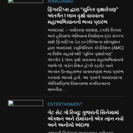
AHMEDABAD
ફિંગરટિપ્સ દ્વારા “યુનિક વૃક્ષારોપણ”
અંતર્ગત 1 લાખ વૃક્ષો વાવવાના
મહાઅભિયાનનો ભવ્ય પ્રારંભ
અમદાવાદ :- પર્યાવરણ સંરક્ષણ, ટકાઉ વિકાસ
અને હરિયાળા ભવિષ્યના નિર્માણના દ્રઢ સંકલ્પ
સાથે ફિંગરટિપ્સ ડેટા ઇન્ટેલિજન્સ સોલ્યુશન
દ્વારા અમદાવાદ મ્યુનિસિપલ કોર્પોરેશન (AMC)
ના વિશેષ સહયોગથી “યુનિક વૃક્ષારોપણ”
અંતર્ગત 1 લાખ વૃક્ષો વાવવાના મહાઅભિયાનનો
આજે લૉ ગાર્ડન સ્થિત હેપ્પી સ્ટ્રીટ ખાતે
અત્યંત ઉત્સાહસભર વાતાવરણમાં ભવ્ય પ્રારંભ
કરવામાં આવ્યો હતો. આ પ્રસંગે અમદાવાદના
એલિસબ્રિજ વિધાનસભા મતવિસ્તારના
માનનીય...
ENTERTAINMENT
ગેટ સેટ ગો રિવ્યુ: ગુજરાતી સિનેમામાં
એક્શન અને રોમાંચનો એક તદ્દન નવો
અને અનોખો અંદાજ