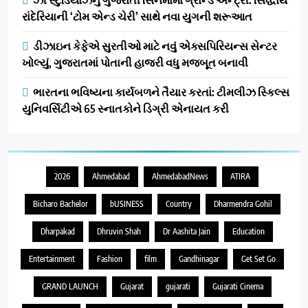
રાંદેરિયાની ‘ટોમ એન્ડ ચેરી’ સાથે નવા યુગની શરૂઆત
ડીઝાઇન કેફેએ સુરતીઓ માટે નવું એક્સપિરિયન્સ સેન્ટર
ખોલ્યું, ગુજરાતમાં પોતાની હાજરી વધુ મજબૂત બનાવી
ભારતના ભવિષ્યના કાર્યબળને તૈયાર કરતાં: ટીમલીઝ સ્કિલ્સ
યુનિવર્સિટીએ 65 સ્નાતકોને ડિગ્રી એનાયત કરી
2026
Ahmedabad
AhmedabadNews
ATIRA
Bicharo Bachelor
bUSINESS
Country
Dharmendra Gohil
Dharpakad
Dhruvin Shah
Dr Aashita Jain
Education
Entertainment
Fashion
film
Gandhinagar
Get Set Go
GRAND LAUNCH
Gujarat
gujarati
Gujarati Cinema