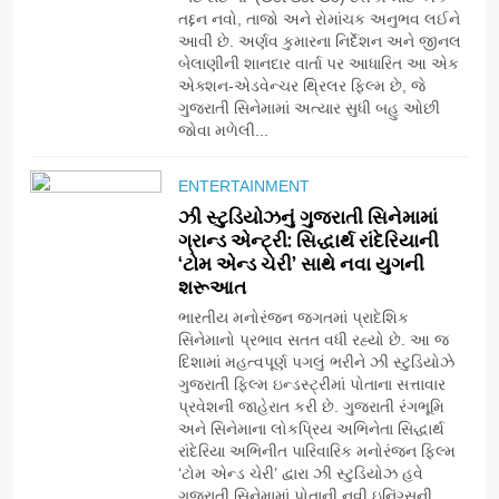
તદ્દન નવો, તાજો અને રોમાંચક અનુભવ લઈને
નિમિત્તે સંગીતમય શ્રદ્ધાંજલિ
AHMEDABAD
આવી છે. અર્ણવ કુમારના નિર્દેશન અને જીનલ
બેલાણીની શાનદાર વાર્તા પર આધારિત આ એક
એક્શન-એડવેન્ચર થ્રિલર ફિલ્મ છે, જે
7
ગુજરાતી સિનેમામાં અત્યાર સુધી બહુ ઓછી
177 દેશો અને 52 લાખ દર્શકો:
જોવા મળેલી...
ગુજરાતી OTT પ્લેટફોર્મ ‘જોજો’
(JOJO) નો વિશ્વભરમાં દબદબો
BUSINESS
ENTERTAINMENT
ઝી સ્ટુડિયોઝનું ગુજરાતી સિનેમામાં
ગ્રાન્ડ એન્ટ્રી: સિદ્ધાર્થ રાંદેરિયાની
8
‘ટોમ એન્ડ ચેરી’ સાથે નવા યુગની
અમદાવાદમાં યોજાયેલા ‘ઓકલ્ટ
શરૂઆત
કોન્ક્લેવ 2026’માં ઈન્ટરનેશનલ
ટેરોટ રીડર પુનિતજી લુલ્લા એ ટેરોટ
ભારતીય મનોરંજન જગતમાં પ્રાદેશિક
AHMEDABAD
સિનેમાનો પ્રભાવ સતત વધી રહ્યો છે. આ જ
કાર્ડ રીડિંગ અંગે માહિતી આપી
દિશામાં મહત્વપૂર્ણ પગલું ભરીને ઝી સ્ટુડિયોઝે
ગુજરાતી ફિલ્મ ઇન્ડસ્ટ્રીમાં પોતાના સત્તાવાર
1
પ્રવેશની જાહેરાત કરી છે. ગુજરાતી રંગભૂમિ
ફિંગરટિપ્સ દ્વારા “યુનિક
અને સિનેમાના લોકપ્રિય અભિનેતા સિદ્ધાર્થ
વૃક્ષારોપણ” અંતર્ગત 1 લાખ વૃક્ષો
રાંદેરિયા અભિનીત પારિવારિક મનોરંજન ફિલ્મ
વાવવાના મહાઅભિયાનનો ભવ્ય
AHMEDABAD
‘ટોમ એન્ડ ચેરી’ દ્વારા ઝી સ્ટુડિયોઝ હવે
પ્રારંભ
ગુજરાતી સિનેમામાં પોતાની નવી ઇનિંગ્સની