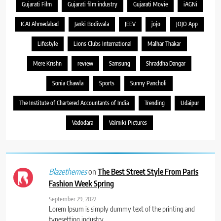
Gujarati Film
Gujarati film industry
Gujarati Movie
iAGNi
ICAI Ahmedabad
Janki Bodiwala
JEEV
jojo
JOJO App
Lifestyle
Lions Clubs International
Malhar Thakar
Mere Krishn
review
Samsung
Shraddha Dangar
Sonia Chawla
Sports
Sunny Pancholi
The Institute of Chartered Accountants of India
Trending
Udaipur
Vadodara
Valmiki Pictures
on
The Best Street Style From Paris
Blazethemes
Fashion Week Spring
September 29, 2022
Lorem Ipsum is simply dummy text of the printing and
typesetting industry.