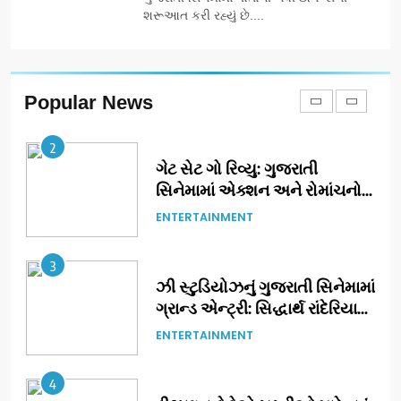
શરૂઆત કરી રહ્યું છે....
2
ગેટ સેટ ગો રિવ્યુ: ગુજરાતી
સિનેમામાં એક્શન અને રોમાંચનો
એક તદ્દન નવો અને અનોખો
ENTERTAINMENT
Popular News
અંદાજ
3
ઝી સ્ટુડિયોઝનું ગુજરાતી સિનેમામાં
ગ્રાન્ડ એન્ટ્રી: સિદ્ધાર્થ રાંદેરિયાની
‘ટોમ એન્ડ ચેરી’ સાથે નવા યુગની
ENTERTAINMENT
શરૂઆત
4
ડીઝાઇન કેફેએ સુરતીઓ માટે નવું
એક્સપિરિયન્સ સેન્ટર ખોલ્યું,
ગુજરાતમાં પોતાની હાજરી વધુ
BUSINESS
મજબૂત બનાવી
5