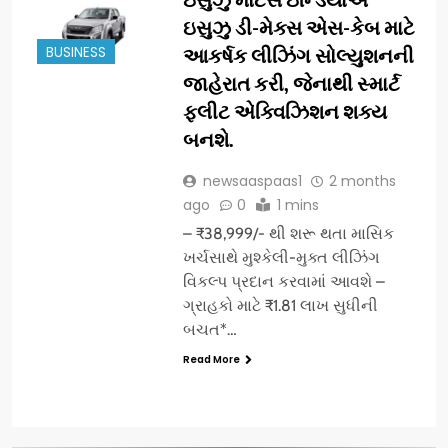
ઇસુઝુ ડી-મેક્સ એસ-કેબ માટે
BUSINESS
આકર્ષક લીઝિંગ સોલ્યુશનની
જાહેરાત કરી, જેનાથી સ્માર્ટ
ફ્લીટ એક્વિઝિશન શક્ય
બનશે.
newsaaspaas1
2 months
ago
0
1 mins
– ₹38,999/- થી શરૂ થતા માસિક
ખર્ચસાથે મુશ્કેલી-મુક્ત લીઝિંગ
વિકલ્પ પ્રદાન કરવામાં આવશે –
ગ્રાહકો માટે ₹1.81 લાખ સુધીની
બચત*…
Read More