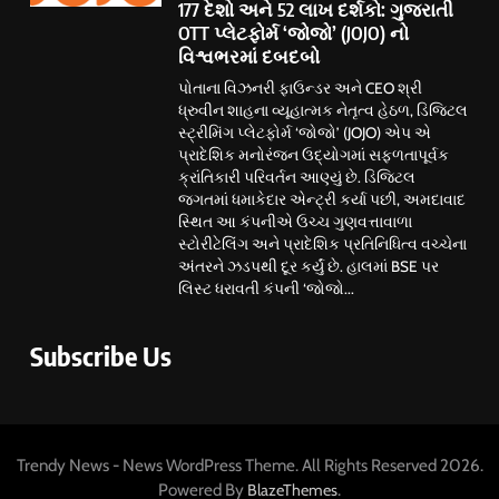
177 દેશો અને 52 લાખ દર્શકો: ગુજરાતી
OTT પ્લેટફોર્મ ‘જોજો’ (JOJO) નો
વિશ્વભરમાં દબદબો
પોતાના વિઝનરી ફાઉન્ડર અને CEO શ્રી
ધ્રુવીન શાહના વ્યૂહાત્મક નેતૃત્વ હેઠળ, ડિજિટલ
સ્ટ્રીમિંગ પ્લેટફોર્મ ‘જોજો’ (JOJO) એપ એ
પ્રાદેશિક મનોરંજન ઉદ્યોગમાં સફળતાપૂર્વક
ક્રાંતિકારી પરિવર્તન આણ્યું છે. ડિજિટલ
જગતમાં ધમાકેદાર એન્ટ્રી કર્યા પછી, અમદાવાદ
સ્થિત આ કંપનીએ ઉચ્ચ ગુણવત્તાવાળા
સ્ટોરીટેલિંગ અને પ્રાદેશિક પ્રતિનિધિત્વ વચ્ચેના
અંતરને ઝડપથી દૂર કર્યું છે. હાલમાં BSE પર
લિસ્ટ ધરાવતી કંપની ‘જોજો...
Subscribe Us
Trendy News - News WordPress Theme. All Rights Reserved 2026.
Powered By
.
BlazeThemes