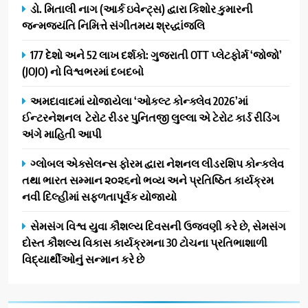
AHMEDABAD
CSR
ડો. મિતાલી નાગ (આર્ક ઇવેન્ટ્સ) દ્વારા કિશોર કુમારની
આગળ આવી: ગુલબાઈ ટેકરાના
જન્મજયંતિ નિમિત્તે સંગીતમય શ્રદ્ધાંજલિ
પ્રભાવિત પરિવારોને ફૂડ પેકેટ્સ
1
અને પીવાના પાણીનું વિતરણ કર્યું
177 દેશો અને 52 લાખ દર્શકો: ગુજરાતી OTT પ્લેટફોર્મ ‘જોજો’
ડો. મિતાલી નાગ (આર્ક ઇવેન્ટ્સ)
(JOJO) નો વિશ્વભરમાં દબદબો
દ્વારા કિશોર કુમારની જન્મજયંતિ
નિમિત્તે સંગીતમય શ્રદ્ધાંજલિ
AHMEDABAD
અમદાવાદમાં યોજાયેલા ‘ઓકલ્ટ કોન્ક્લેવ 2026’માં
ઈન્ટરનેશનલ ટેરોટ રીડર પુનિતજી લુલ્લા એ ટેરોટ કાર્ડ રીડિંગ
2
અંગે માહિતી આપી
177 દેશો અને 52 લાખ દર્શકો:
ગુજરાતી OTT પ્લેટફોર્મ ‘જોજો’
ગ્લોબલ એક્સેલન્સ ફોરમ દ્વારા નેશનલ લીડરશિપ કોન્કલેવ
(JOJO) નો વિશ્વભરમાં દબદબો
તથા ભારત સમ્માન ૨૦૨૬નો ભવ્ય અને પ્રતિષ્ઠિત કાર્યક્રમ
BUSINESS
નવી દિલ્હીમાં સફળતાપૂર્વક યોજાયો
3
સેમસંગ વિશ્વ યુવા કૌશલ્ય દિવસની ઉજવણી કરે છે, સેમસંગ
અમદાવાદમાં યોજાયેલા ‘ઓકલ્ટ
દોસ્ત કૌશલ્ય વિકાસ કાર્યક્રમના 30 ટોચના પ્રતિભાશાળી
કોન્ક્લેવ 2026’માં ઈન્ટરનેશનલ
વિદ્યાર્થીઓનું સન્માન કરે છે
ટેરોટ રીડર પુનિતજી લુલ્લા એ ટેરોટ
AHMEDABAD
કાર્ડ રીડિંગ અંગે માહિતી આપી