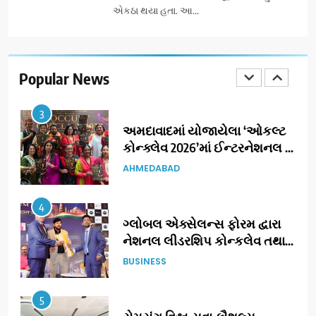
એકઠા થયા હતા. આ...
2
177 દેશો અને 52 લાખ દર્શકો:
ગુજરાતી OTT પ્લેટફોર્મ ‘જોજો’
(JOJO) નો વિશ્વભરમાં દબદબો
Popular News
BUSINESS
3
અમદાવાદમાં યોજાયેલા ‘ઓકલ્ટ
કોન્ક્લેવ 2026’માં ઈન્ટરનેશનલ
ટેરોટ રીડર પુનિતજી લુલ્લા એ ટેરોટ
AHMEDABAD
કાર્ડ રીડિંગ અંગે માહિતી આપી
4
ગ્લોબલ એક્સેલન્સ ફોરમ દ્વારા
નેશનલ લીડરશિપ કોન્કલેવ તથા
ભારત સમ્માન ૨૦૨૬નો ભવ્ય અને
BUSINESS
પ્રતિષ્ઠિત કાર્યક્રમ નવી દિલ્હીમાં
સફળતાપૂર્વક યોજાયો
5