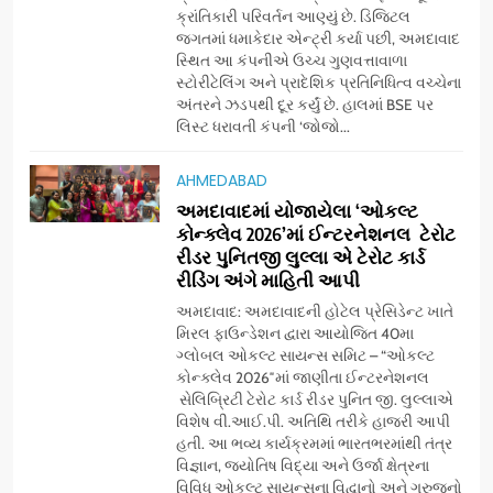
ક્રાંતિકારી પરિવર્તન આણ્યું છે. ડિજિટલ
અને ગીર ગાયના વૈદિક વલોણા ઘી-
BUSINESS
જગતમાં ધમાકેદાર એન્ટ્રી કર્યા પછી, અમદાવાદ
દૂધની શુદ્ધ સેવાઓ સાથે વ્યાપક
સ્થિત આ કંપનીએ ઉચ્ચ ગુણવત્તાવાળા
વિસ્તરણ
સ્ટોરીટેલિંગ અને પ્રાદેશિક પ્રતિનિધિત્વ વચ્ચેના
7
અંતરને ઝડપથી દૂર કર્યું છે. હાલમાં BSE પર
‘ગેટ સેટ ગો’ નું પાવર-પેક્ડ ટ્રેલર
લિસ્ટ ધરાવતી કંપની ‘જોજો...
લોન્ચ: 7 ઓગસ્ટે રિલીઝ થઈ રહેલ
આ ફિલ્મમાં હાઇ-ટેક VFX જોવા
ENTERTAINMENT
AHMEDABAD
મળશે
અમદાવાદમાં યોજાયેલા ‘ઓકલ્ટ
કોન્ક્લેવ 2026’માં ઈન્ટરનેશનલ ટેરોટ
8
રીડર પુનિતજી લુલ્લા એ ટેરોટ કાર્ડ
અમદાવાદમાં ભારે વરસાદ વચ્ચે
રીડિંગ અંગે માહિતી આપી
ફિલ્મ ‘ગેટ સેટ ગો’ની ‘ટીમ
ચિરંજીવી’ માનવતાના કાર્ય માટે
અમદાવાદ: અમદાવાદની હોટેલ પ્રેસિડેન્ટ ખાતે
AHMEDABAD
CSR
મિરલ ફાઉન્ડેશન દ્વારા આયોજિત 40મા
આગળ આવી: ગુલબાઈ ટેકરાના
ગ્લોબલ ઓકલ્ટ સાયન્સ સમિટ – “ઓકલ્ટ
પ્રભાવિત પરિવારોને ફૂડ પેકેટ્સ
કોન્ક્લેવ 2026″માં જાણીતા ઈન્ટરનેશનલ
1
અને પીવાના પાણીનું વિતરણ કર્યું
સેલિબ્રિટી ટેરોટ કાર્ડ રીડર પુનિત જી. લુલ્લાએ
ડો. મિતાલી નાગ (આર્ક ઇવેન્ટ્સ)
વિશેષ વી.આઈ.પી. અતિથિ તરીકે હાજરી આપી
દ્વારા કિશોર કુમારની જન્મજયંતિ
હતી. આ ભવ્ય કાર્યક્રમમાં ભારતભરમાંથી તંત્ર
નિમિત્તે સંગીતમય શ્રદ્ધાંજલિ
AHMEDABAD
વિજ્ઞાન, જ્યોતિષ વિદ્યા અને ઉર્જા ક્ષેત્રના
વિવિધ ઓકલ્ટ સાયન્સના વિદ્વાનો અને ગુરુજનો