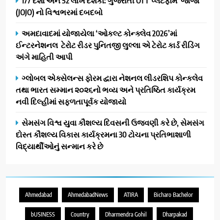
177 દેશો અને 52 લાખ દર્શકો: ગુજરાતી OTT પ્લેટફોર્મ ‘જોજો’
(JOJO) નો વિશ્વભરમાં દબદબો
અમદાવાદમાં યોજાયેલા ‘ઓકલ્ટ કોન્ક્લેવ 2026’માં
ઈન્ટરનેશનલ ટેરોટ રીડર પુનિતજી લુલ્લા એ ટેરોટ કાર્ડ રીડિંગ
અંગે માહિતી આપી
ગ્લોબલ એક્સેલન્સ ફોરમ દ્વારા નેશનલ લીડરશિપ કોન્કલેવ
તથા ભારત સમ્માન ૨૦૨૬નો ભવ્ય અને પ્રતિષ્ઠિત કાર્યક્રમ
નવી દિલ્હીમાં સફળતાપૂર્વક યોજાયો
સેમસંગ વિશ્વ યુવા કૌશલ્ય દિવસની ઉજવણી કરે છે, સેમસંગ
દોસ્ત કૌશલ્ય વિકાસ કાર્યક્રમના 30 ટોચના પ્રતિભાશાળી
વિદ્યાર્થીઓનું સન્માન કરે છે
Ahmedabad
AhmedabadNews
ATIRA
Bicharo Bachelor
bUSINESS
Country
Dharmendra Gohil
Dharpakad