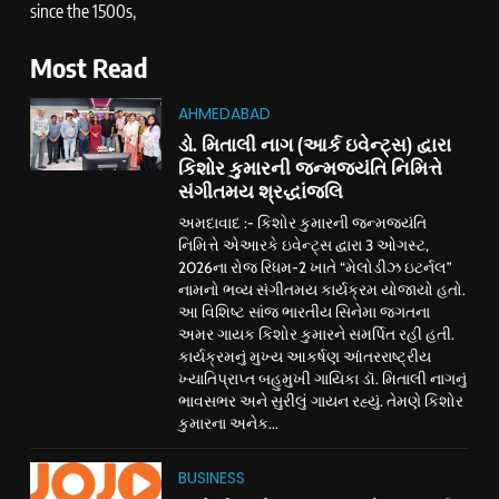
since the 1500s,
Most Read
AHMEDABAD
ડો. મિતાલી નાગ (આર્ક ઇવેન્ટ્સ) દ્વારા
કિશોર કુમારની જન્મજયંતિ નિમિત્તે
સંગીતમય શ્રદ્ધાંજલિ
અમદાવાદ :- કિશોર કુમારની જન્મજયંતિ
નિમિત્તે એઆરકે ઇવેન્ટ્સ દ્વારા 3 ઓગસ્ટ,
2026ના રોજ રિધમ-2 ખાતે “મેલોડીઝ ઇટર્નલ”
નામનો ભવ્ય સંગીતમય કાર્યક્રમ યોજાયો હતો.
આ વિશિષ્ટ સાંજ ભારતીય સિનેમા જગતના
અમર ગાયક કિશોર કુમારને સમર્પિત રહી હતી.
કાર્યક્રમનું મુખ્ય આકર્ષણ આંતરરાષ્ટ્રીય
ખ્યાતિપ્રાપ્ત બહુમુખી ગાયિકા ડૉ. મિતાલી નાગનું
ભાવસભર અને સુરીલું ગાયન રહ્યું. તેમણે કિશોર
કુમારના અનેક...
BUSINESS