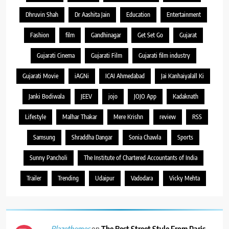
Dhruvin Shah
Dr Aashita Jain
Education
Entertainment
Fashion
film
Gandhinagar
Get Set Go
Gujarat
Gujarati Cinema
Gujarati Film
Gujarati film industry
Gujarati Movie
iAGNi
ICAI Ahmedabad
Jai Kanhaiyalall Ki
Janki Bodiwala
JEEV
jojo
JOJO App
Kadaknath
Lifestyle
Malhar Thakar
Mere Krishn
review
RSS
Samsung
Shraddha Dangar
Sonia Chawla
Sports
Sunny Pancholi
The Institute of Chartered Accountants of India
Trailer
Trending
Udaipur
Vadodara
Vicky Mehta
on
The Best Street Style From Paris
Blazethemes