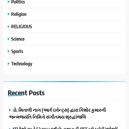
Politics
Religion
RELIGIOUS
Science
Sports
Technology
Recent
Posts
ડો. મિતાલી નાગ (આર્ક ઇવેન્ટ્સ) દ્વારા કિશોર કુમારની
જન્મજયંતિ નિમિત્તે સંગીતમય શ્રદ્ધાંજલિ