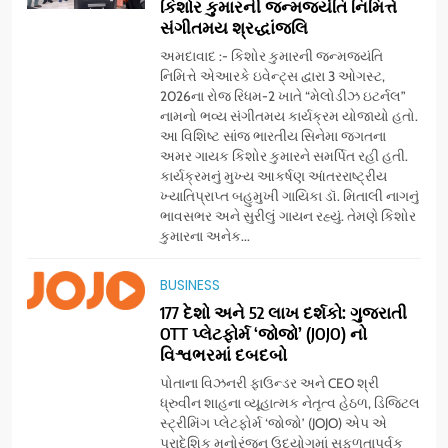
કિશોર કુમારની જન્મજયંતિ નિમિત્તે
સંગીતમય શ્રદ્ધાંજલિ
અમદાવાદ :- કિશોર કુમારની જન્મજયંતિ
નિમિત્તે એઆરકે ઇવેન્ટ્સ દ્વારા 3 ઓગસ્ટ,
2026ના રોજ રિધમ-2 ખાતે “મેલોડીઝ ઇટર્નલ”
નામનો ભવ્ય સંગીતમય કાર્યક્રમ યોજાયો હતો.
આ વિશિષ્ટ સાંજ ભારતીય સિનેમા જગતના
અમર ગાયક કિશોર કુમારને સમર્પિત રહી હતી.
કાર્યક્રમનું મુખ્ય આકર્ષણ આંતરરાષ્ટ્રીય
ખ્યાતિપ્રાપ્ત બહુમુખી ગાયિકા ડૉ. મિતાલી નાગનું
ભાવસભર અને સુરીલું ગાયન રહ્યું. તેમણે કિશોર
કુમારના અનેક...
5
BUSINESS
સેમસંગ વિશ્વ યુવા કૌશલ્ય
દિવસની ઉજવણી કરે છે, સેમસંગ
177 દેશો અને 52 લાખ દર્શકો: ગુજરાતી
OTT પ્લેટફોર્મ ‘જોજો’ (JOJO) નો
દોસ્ત કૌશલ્ય વિકાસ કાર્યક્રમના
BUSINESS
CSR
વિશ્વભરમાં દબદબો
30 ટોચના પ્રતિભાશાળી
વિદ્યાર્થીઓનું સન્માન કરે છે
પોતાના વિઝનરી ફાઉન્ડર અને CEO શ્રી
6
ધ્રુવીન શાહના વ્યૂહાત્મક નેતૃત્વ હેઠળ, ડિજિટલ
આયુદા ઓર્ગેનિક્સ દ્વારા
સ્ટ્રીમિંગ પ્લેટફોર્મ ‘જોજો’ (JOJO) એપ એ
ગુજરાતના 5 શહેરોમાં રિટેલ સ્ટોર્સ
પ્રાદેશિક મનોરંજન ઉદ્યોગમાં સફળતાપૂર્વક