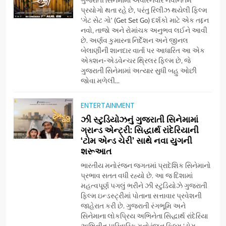
ગુજરાતી સિનેમામાં અવારનવાર નવીનતમ
પ્રયોગો થતા રહે છે, પરંતુ રિલીઝ થયેલી ફિલ્મ
‘ગેટ સેટ ગો’ (Get Set Go) દર્શકો માટે એક તદ્દન
નવો, તાજો અને રોમાંચક અનુભવ લઈને આવી
છે. અર્ણવ કુમારના નિર્દેશન અને જીનલ
બેલાણીની શાનદાર વાર્તા પર આધારિત આ એક
એક્શન-એડવેન્ચર થ્રિલર ફિલ્મ છે, જે
ગુજરાતી સિનેમામાં અત્યાર સુધી બહુ ઓછી
જોવા મળેલી...
ENTERTAINMENT
5
ઝી સ્ટુડિયોઝનું ગુજરાતી સિનેમામાં
ડો. મિતાલી નાગ (આર્ક ઇવેન્ટ્સ)
ગ્રાન્ડ એન્ટ્રી: સિદ્ધાર્થ રાંદેરિયાની
દ્વારા કિશોર કુમારની જન્મજયંતિ
‘ટોમ એન્ડ ચેરી’ સાથે નવા યુગની
શરૂઆત
નિમિત્તે સંગીતમય શ્રદ્ધાંજલિ
AHMEDABAD
ભારતીય મનોરંજન જગતમાં પ્રાદેશિક સિનેમાનો
પ્રભાવ સતત વધી રહ્યો છે. આ જ દિશામાં
6
મહત્વપૂર્ણ પગલું ભરીને ઝી સ્ટુડિયોઝે ગુજરાતી
177 દેશો અને 52 લાખ દર્શકો:
ફિલ્મ ઇન્ડસ્ટ્રીમાં પોતાના સત્તાવાર પ્રવેશની
ગુજરાતી OTT પ્લેટફોર્મ ‘જોજો’
જાહેરાત કરી છે. ગુજરાતી રંગભૂમિ અને
સિનેમાના લોકપ્રિય અભિનેતા સિદ્ધાર્થ રાંદેરિયા
(JOJO) નો વિશ્વભરમાં દબદબો
BUSINESS
અભિનીત પારિવારિક મનોરંજન ફિલ્મ ‘ટોમ