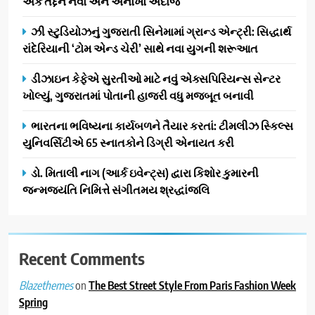
એક તદ્દન નવો અને અનોખો અંદાજ
સફળતાપૂર્વક યોજાયો
1
ઝી સ્ટુડિયોઝનું ગુજરાતી સિનેમામાં ગ્રાન્ડ એન્ટ્રી: સિદ્ધાર્થ
ગેટ સેટ ગો રિવ્યુ: ગુજરાતી
રાંદેરિયાની ‘ટોમ એન્ડ ચેરી’ સાથે નવા યુગની શરૂઆત
સિનેમામાં એક્શન અને રોમાંચનો
એક તદ્દન નવો અને અનોખો
ENTERTAINMENT
ડીઝાઇન કેફેએ સુરતીઓ માટે નવું એક્સપિરિયન્સ સેન્ટર
અંદાજ
ખોલ્યું, ગુજરાતમાં પોતાની હાજરી વધુ મજબૂત બનાવી
2
ઝી સ્ટુડિયોઝનું ગુજરાતી સિનેમામાં
ભારતના ભવિષ્યના કાર્યબળને તૈયાર કરતાં: ટીમલીઝ સ્કિલ્સ
ગ્રાન્ડ એન્ટ્રી: સિદ્ધાર્થ રાંદેરિયાની
યુનિવર્સિટીએ 65 સ્નાતકોને ડિગ્રી એનાયત કરી
‘ટોમ એન્ડ ચેરી’ સાથે નવા યુગની
ENTERTAINMENT
ડો. મિતાલી નાગ (આર્ક ઇવેન્ટ્સ) દ્વારા કિશોર કુમારની
શરૂઆત
જન્મજયંતિ નિમિત્તે સંગીતમય શ્રદ્ધાંજલિ
3
ડીઝાઇન કેફેએ સુરતીઓ માટે નવું
એક્સપિરિયન્સ સેન્ટર ખોલ્યું,
ગુજરાતમાં પોતાની હાજરી વધુ
Recent Comments
BUSINESS
મજબૂત બનાવી
on
The Best Street Style From Paris Fashion Week
Blazethemes
4
Spring
ભારતના ભવિષ્યના કાર્યબળને