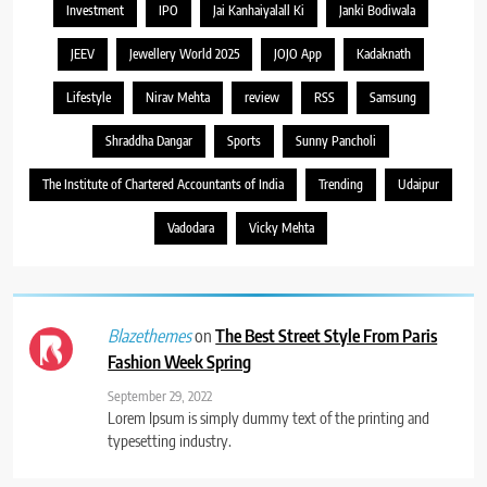
Investment
IPO
Jai Kanhaiyalall Ki
Janki Bodiwala
JEEV
Jewellery World 2025
JOJO App
Kadaknath
Lifestyle
Nirav Mehta
review
RSS
Samsung
Shraddha Dangar
Sports
Sunny Pancholi
The Institute of Chartered Accountants of India
Trending
Udaipur
Vadodara
Vicky Mehta
on
The Best Street Style From Paris
Blazethemes
Fashion Week Spring
September 29, 2022
Lorem Ipsum is simply dummy text of the printing and
typesetting industry.