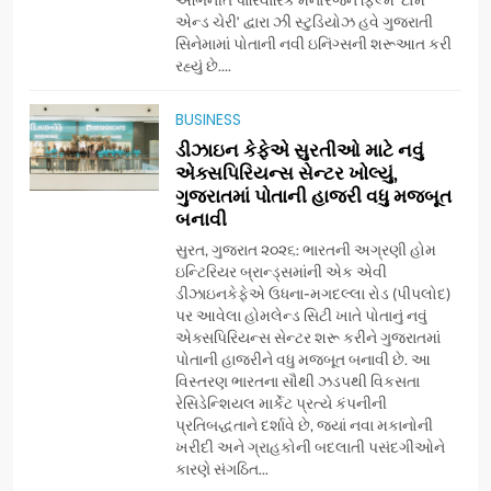
એન્ડ ચેરી’ દ્વારા ઝી સ્ટુડિયોઝ હવે ગુજરાતી
સિનેમામાં પોતાની નવી ઇનિંગ્સની શરૂઆત કરી
7
રહ્યું છે....
અમદાવાદમાં યોજાયેલા ‘ઓકલ્ટ
કોન્ક્લેવ 2026’માં ઈન્ટરનેશનલ
BUSINESS
ટેરોટ રીડર પુનિતજી લુલ્લા એ ટેરોટ
AHMEDABAD
ડીઝાઇન કેફેએ સુરતીઓ માટે નવું
કાર્ડ રીડિંગ અંગે માહિતી આપી
એક્સપિરિયન્સ સેન્ટર ખોલ્યું,
ગુજરાતમાં પોતાની હાજરી વધુ મજબૂત
8
બનાવી
ગ્લોબલ એક્સેલન્સ ફોરમ દ્વારા
નેશનલ લીડરશિપ કોન્કલેવ તથા
સુરત, ગુજરાત ૨૦૨૬: ભારતની અગ્રણી હોમ
ભારત સમ્માન ૨૦૨૬નો ભવ્ય અને
ઇન્ટિરિયર બ્રાન્ડ્સમાંની એક એવી
BUSINESS
ડીઝાઇનકેફેએ ઉધના-મગદલ્લા રોડ (પીપલોદ)
પ્રતિષ્ઠિત કાર્યક્રમ નવી દિલ્હીમાં
પર આવેલા હોમલેન્ડ સિટી ખાતે પોતાનું નવું
સફળતાપૂર્વક યોજાયો
એક્સપિરિયન્સ સેન્ટર શરૂ કરીને ગુજરાતમાં
1
પોતાની હાજરીને વધુ મજબૂત બનાવી છે. આ
ગેટ સેટ ગો રિવ્યુ: ગુજરાતી
વિસ્તરણ ભારતના સૌથી ઝડપથી વિકસતા
સિનેમામાં એક્શન અને રોમાંચનો
રેસિડેન્શિયલ માર્કેટ પ્રત્યે કંપનીની
એક તદ્દન નવો અને અનોખો
ENTERTAINMENT
પ્રતિબદ્ધતાને દર્શાવે છે, જ્યાં નવા મકાનોની
અંદાજ
ખરીદી અને ગ્રાહકોની બદલાતી પસંદગીઓને
કારણે સંગઠિત...
2