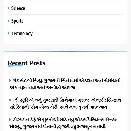
Science
Sports
Technology
Recent
Posts
ગેટ સેટ ગો રિવ્યુ: ગુજરાતી સિનેમામાં એક્શન અને રોમાંચનો
એક તદ્દન નવો અને અનોખો અંદાજ
ઝી સ્ટુડિયોઝનું ગુજરાતી સિનેમામાં ગ્રાન્ડ એન્ટ્રી: સિદ્ધાર્થ
રાંદેરિયાની ‘ટોમ એન્ડ ચેરી’ સાથે નવા યુગની શરૂઆત
ડીઝાઇન કેફેએ સુરતીઓ માટે નવું એક્સપિરિયન્સ સેન્ટર
ખોલ્યું, ગુજરાતમાં પોતાની હાજરી વધુ મજબૂત બનાવી