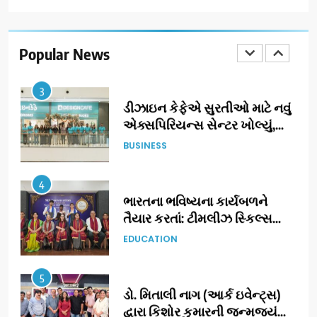
ઝી સ્ટુડિયોઝનું ગુજરાતી સિનેમામાં
ગ્રાન્ડ એન્ટ્રી: સિદ્ધાર્થ રાંદેરિયાની
‘ટોમ એન્ડ ચેરી’ સાથે નવા યુગની
Popular News
ENTERTAINMENT
શરૂઆત
3
ડીઝાઇન કેફેએ સુરતીઓ માટે નવું
એક્સપિરિયન્સ સેન્ટર ખોલ્યું,
ગુજરાતમાં પોતાની હાજરી વધુ
BUSINESS
મજબૂત બનાવી
4
ભારતના ભવિષ્યના કાર્યબળને
તૈયાર કરતાં: ટીમલીઝ સ્કિલ્સ
યુનિવર્સિટીએ 65 સ્નાતકોને ડિગ્રી
EDUCATION
એનાયત કરી
5
ડો. મિતાલી નાગ (આર્ક ઇવેન્ટ્સ)
દ્વારા કિશોર કુમારની જન્મજયંતિ