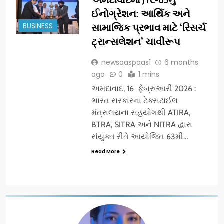
ઈનોગ્રેશન: આર્થિક અને
BUSINESS
સામાજિક પ્રભાવ માટે ‘રિસર્ચ
ટ્રાન્સલેશન’ ચાવીરૂપ
newsaaspaas1
6 months
ago
0
1 mins
અમદાવાદ, 16 ફેબ્રુઆરી 2026 :
ભારત સરકારના ટેક્સટાઈલ
મંત્રાલયના સહયોગથી ATIRA,
BTRA, SITRA અને NITRA દ્વારા
સંયુક્ત રીતે આયોજિત 63મી…
Read More