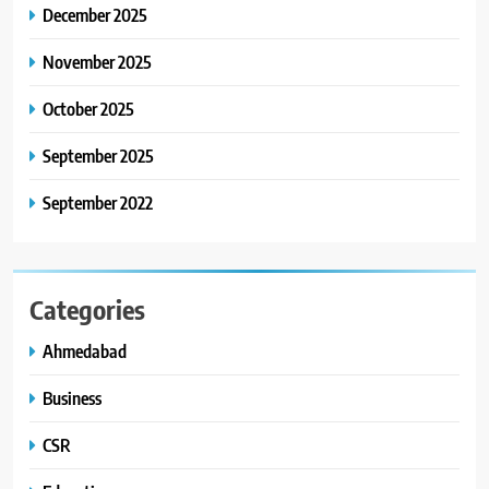
કાર્ડ રીડિંગ અંગે માહિતી આપી
December 2025
8
November 2025
ગ્લોબલ એક્સેલન્સ ફોરમ દ્વારા
નેશનલ લીડરશિપ કોન્કલેવ તથા
October 2025
ભારત સમ્માન ૨૦૨૬નો ભવ્ય અને
BUSINESS
September 2025
પ્રતિષ્ઠિત કાર્યક્રમ નવી દિલ્હીમાં
સફળતાપૂર્વક યોજાયો
September 2022
Categories
Ahmedabad
Business
CSR