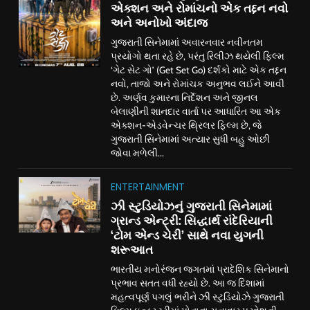
એક્શન અને રોમાંચનો એક તદ્દન નવો
અને અનોખો અંદાજ
ગુજરાતી સિનેમામાં અવારનવાર નવીનતમ
પ્રયોગો થતા રહે છે, પરંતુ રિલીઝ થયેલી ફિલ્મ
‘ગેટ સેટ ગો’ (Get Set Go) દર્શકો માટે એક તદ્દન
નવો, તાજો અને રોમાંચક અનુભવ લઈને આવી
છે. અર્ણવ કુમારના નિર્દેશન અને જીનલ
બેલાણીની શાનદાર વાર્તા પર આધારિત આ એક
એક્શન-એડવેન્ચર થ્રિલર ફિલ્મ છે, જે
ગુજરાતી સિનેમામાં અત્યાર સુધી બહુ ઓછી
જોવા મળેલી...
ENTERTAINMENT
ઝી સ્ટુડિયોઝનું ગુજરાતી સિનેમામાં
ગ્રાન્ડ એન્ટ્રી: સિદ્ધાર્થ રાંદેરિયાની
‘ટોમ એન્ડ ચેરી’ સાથે નવા યુગની
શરૂઆત
ભારતીય મનોરંજન જગતમાં પ્રાદેશિક સિનેમાનો
પ્રભાવ સતત વધી રહ્યો છે. આ જ દિશામાં
મહત્વપૂર્ણ પગલું ભરીને ઝી સ્ટુડિયોઝે ગુજરાતી