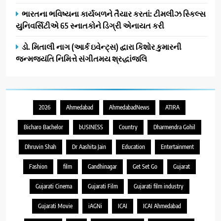
ભારતના ભવિષ્યના કાર્યબળને તૈયાર કરતાં: ટીમલીઝ સ્કિલ્સ
યુનિવર્સિટીએ 65 સ્નાતકોને ડિગ્રી એનાયત કરી
ડો. મિતાલી નાગ (આર્ક ઇવેન્ટ્સ) દ્વારા કિશોર કુમારની
જન્મજયંતિ નિમિત્તે સંગીતમય શ્રદ્ધાંજલિ
2026
Ahmedabad
AhmedabadNews
ATIRA
Bicharo Bachelor
bUSINESS
Country
Dharmendra Gohil
Dhruvin Shah
Dr Aashita Jain
Education
Entertainment
Fashion
film
Gandhinagar
Get Set Go
Gujarat
Gujarati Cinema
Gujarati Film
Gujarati film industry
Gujarati Movie
iAGNi
ICAI
ICAI Ahmedabad