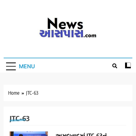
Skip
to
content
MENU
Home
JTC-63
JTC-63
અમદાવાદમાં JTC-63નું