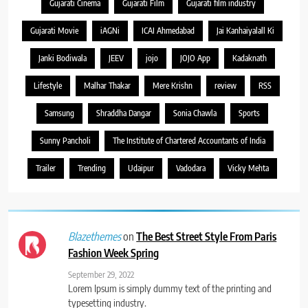
Gujarati Cinema
Gujarati Film
Gujarati film industry
Gujarati Movie
iAGNi
ICAI Ahmedabad
Jai Kanhaiyalall Ki
Janki Bodiwala
JEEV
jojo
JOJO App
Kadaknath
Lifestyle
Malhar Thakar
Mere Krishn
review
RSS
Samsung
Shraddha Dangar
Sonia Chawla
Sports
Sunny Pancholi
The Institute of Chartered Accountants of India
Trailer
Trending
Udaipur
Vadodara
Vicky Mehta
on
The Best Street Style From Paris
Blazethemes
Fashion Week Spring
September 29, 2022
Lorem Ipsum is simply dummy text of the printing and
typesetting industry.