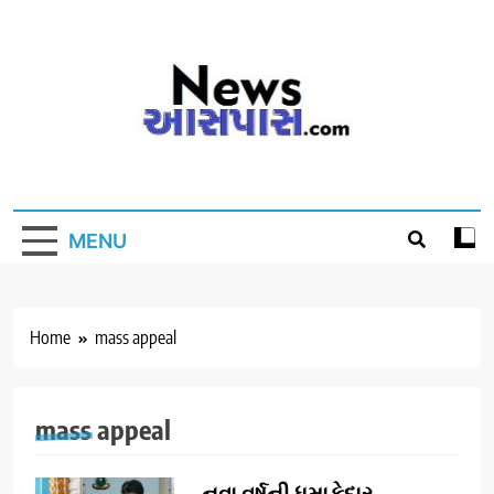
Skip
to
content
MENU
Home
mass appeal
mass appeal
નવા વર્ષની ધમાકેદાર