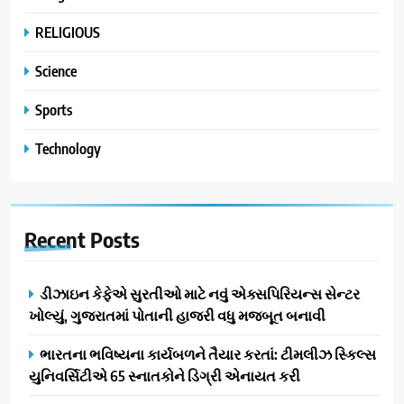
RELIGIOUS
Science
Sports
Technology
Recent
Posts
ડીઝાઇન કેફેએ સુરતીઓ માટે નવું એક્સપિરિયન્સ સેન્ટર
ખોલ્યું, ગુજરાતમાં પોતાની હાજરી વધુ મજબૂત બનાવી
ભારતના ભવિષ્યના કાર્યબળને તૈયાર કરતાં: ટીમલીઝ સ્કિલ્સ
યુનિવર્સિટીએ 65 સ્નાતકોને ડિગ્રી એનાયત કરી