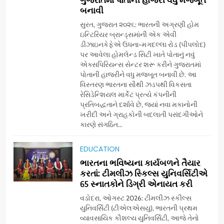
બનાવી
સુરત, ગુજરાત ૨૦૨૬: ભારતની અગ્રણી હોમ
ઇન્ટિરિયર બ્રાન્ડ્સમાંની એક એવી
ડીઝાઇનકેફેએ ઉધના-મગદલ્લા રોડ (પીપલોદ)
પર આવેલા હોમલેન્ડ સિટી ખાતે પોતાનું નવું
એક્સપિરિયન્સ સેન્ટર શરૂ કરીને ગુજરાતમાં
પોતાની હાજરીને વધુ મજબૂત બનાવી છે. આ
વિસ્તરણ ભારતના સૌથી ઝડપથી વિકસતા
રેસિડેન્શિયલ માર્કેટ પ્રત્યે કંપનીની
પ્રતિબદ્ધતાને દર્શાવે છે, જ્યાં નવા મકાનોની
ખરીદી અને ગ્રાહકોની બદલાતી પસંદગીઓને
કારણે સંગઠિત...
5
અમદાવાદમાં યોજાયેલા ‘ઓકલ્ટ
EDUCATION
કોન્ક્લેવ 2026’માં ઈન્ટરનેશનલ
ભારતના ભવિષ્યના કાર્યબળને તૈયાર
ટેરોટ રીડર પુનિતજી લુલ્લા એ ટેરોટ
AHMEDABAD
કરતાં: ટીમલીઝ સ્કિલ્સ યુનિવર્સિટીએ
કાર્ડ રીડિંગ અંગે માહિતી આપી
65 સ્નાતકોને ડિગ્રી એનાયત કરી
6
વડોદરા, ઓગસ્ટ 2026: ટીમલીઝ સ્કીલ્સ
ગ્લોબલ એક્સેલન્સ ફોરમ દ્વારા
યુનિવર્સિટી (ટીએલએસયુ), ભારતની પ્રથમ
નેશનલ લીડરશિપ કોન્કલેવ તથા
વ્યાવસાયિક કૌશલ્ય યુનિવર્સિટી, આજે તેનો