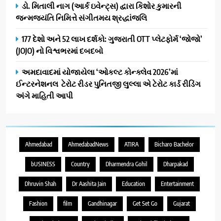
ડો. મિતાલી નાગ (આર્ક ઇવેન્ટ્સ) દ્વારા કિશોર કુમારની
જન્મજયંતિ નિમિત્તે સંગીતમય શ્રદ્ધાંજલિ
177 દેશો અને 52 લાખ દર્શકો: ગુજરાતી OTT પ્લેટફોર્મ ‘જોજો’
(JOJO) નો વિશ્વભરમાં દબદબો
અમદાવાદમાં યોજાયેલા ‘ઓકલ્ટ કોન્ક્લેવ 2026’માં
ઈન્ટરનેશનલ ટેરોટ રીડર પુનિતજી લુલ્લા એ ટેરોટ કાર્ડ રીડિંગ
અંગે માહિતી આપી
Ahmedabad
AhmedabadNews
ATIRA
Bicharo Bachelor
bUSINESS
Country
Dharmendra Gohil
Dharpakad
Dhruvin Shah
Dr Aashita Jain
Education
Entertainment
Fashion
film
Gandhinagar
Get Set Go
Gujarat