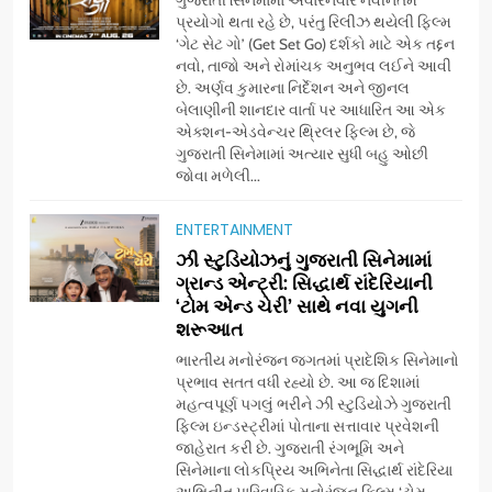
ગુજરાતી સિનેમામાં અવારનવાર નવીનતમ
પ્રયોગો થતા રહે છે, પરંતુ રિલીઝ થયેલી ફિલ્મ
‘ગેટ સેટ ગો’ (Get Set Go) દર્શકો માટે એક તદ્દન
નવો, તાજો અને રોમાંચક અનુભવ લઈને આવી
છે. અર્ણવ કુમારના નિર્દેશન અને જીનલ
બેલાણીની શાનદાર વાર્તા પર આધારિત આ એક
એક્શન-એડવેન્ચર થ્રિલર ફિલ્મ છે, જે
ગુજરાતી સિનેમામાં અત્યાર સુધી બહુ ઓછી
જોવા મળેલી...
ENTERTAINMENT
5
ઝી સ્ટુડિયોઝનું ગુજરાતી સિનેમામાં
ડો. મિતાલી નાગ (આર્ક ઇવેન્ટ્સ)
ગ્રાન્ડ એન્ટ્રી: સિદ્ધાર્થ રાંદેરિયાની
દ્વારા કિશોર કુમારની જન્મજયંતિ
‘ટોમ એન્ડ ચેરી’ સાથે નવા યુગની
શરૂઆત
નિમિત્તે સંગીતમય શ્રદ્ધાંજલિ
AHMEDABAD
ભારતીય મનોરંજન જગતમાં પ્રાદેશિક સિનેમાનો
પ્રભાવ સતત વધી રહ્યો છે. આ જ દિશામાં
6
મહત્વપૂર્ણ પગલું ભરીને ઝી સ્ટુડિયોઝે ગુજરાતી
177 દેશો અને 52 લાખ દર્શકો:
ફિલ્મ ઇન્ડસ્ટ્રીમાં પોતાના સત્તાવાર પ્રવેશની
ગુજરાતી OTT પ્લેટફોર્મ ‘જોજો’
જાહેરાત કરી છે. ગુજરાતી રંગભૂમિ અને
સિનેમાના લોકપ્રિય અભિનેતા સિદ્ધાર્થ રાંદેરિયા
(JOJO) નો વિશ્વભરમાં દબદબો
BUSINESS
અભિનીત પારિવારિક મનોરંજન ફિલ્મ ‘ટોમ