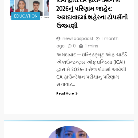
2026નું પરિણામ જાહેર:
EDUCATION
અમદાવાદમાં શહેરના ટોપર્સની
ઉજવણી
newsaaspaas1
1 month
ago
0
1 mins
અમદાવાદ — ઇન્સ્ટિટ્યૂટ ઑફ ચાર્ટર્ડ
એકાઉન્ટન્ટ્સ ઑફ ઇન્ડિયા (ICAI)
દ્વારા મે 2026ના રોજ લેવામાં આવેલી
CA ફાઉન્ડેશન પરીક્ષાનું પરિણામ
સત્તાવાર…
Read More