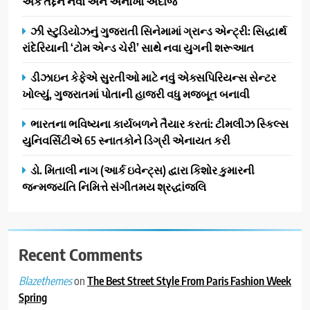
એક તદ્દન નવો અને અનોખો અંદાજ
સફળતાપૂર્વક યોજાયો
1
ઝી સ્ટુડિયોઝનું ગુજરાતી સિનેમામાં ગ્રાન્ડ એન્ટ્રી: સિદ્ધાર્થ
ગેટ સેટ ગો રિવ્યુ: ગુજરાતી
રાંદેરિયાની ‘ટોમ એન્ડ ચેરી’ સાથે નવા યુગની શરૂઆત
સિનેમામાં એક્શન અને રોમાંચનો
એક તદ્દન નવો અને અનોખો
ENTERTAINMENT
ડીઝાઇન કેફેએ સુરતીઓ માટે નવું એક્સપિરિયન્સ સેન્ટર
અંદાજ
ખોલ્યું, ગુજરાતમાં પોતાની હાજરી વધુ મજબૂત બનાવી
2
ઝી સ્ટુડિયોઝનું ગુજરાતી સિનેમામાં
ભારતના ભવિષ્યના કાર્યબળને તૈયાર કરતાં: ટીમલીઝ સ્કિલ્સ
ગ્રાન્ડ એન્ટ્રી: સિદ્ધાર્થ રાંદેરિયાની
યુનિવર્સિટીએ 65 સ્નાતકોને ડિગ્રી એનાયત કરી
‘ટોમ એન્ડ ચેરી’ સાથે નવા યુગની
ENTERTAINMENT
ડો. મિતાલી નાગ (આર્ક ઇવેન્ટ્સ) દ્વારા કિશોર કુમારની
શરૂઆત
જન્મજયંતિ નિમિત્તે સંગીતમય શ્રદ્ધાંજલિ
3
ડીઝાઇન કેફેએ સુરતીઓ માટે નવું
એક્સપિરિયન્સ સેન્ટર ખોલ્યું,
ગુજરાતમાં પોતાની હાજરી વધુ
Recent Comments
BUSINESS
મજબૂત બનાવી
on
The Best Street Style From Paris Fashion Week
Blazethemes
4
Spring
ભારતના ભવિષ્યના કાર્યબળને