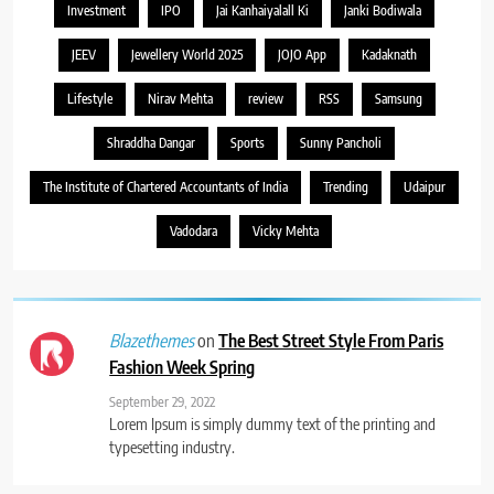
Investment
IPO
Jai Kanhaiyalall Ki
Janki Bodiwala
JEEV
Jewellery World 2025
JOJO App
Kadaknath
Lifestyle
Nirav Mehta
review
RSS
Samsung
Shraddha Dangar
Sports
Sunny Pancholi
The Institute of Chartered Accountants of India
Trending
Udaipur
Vadodara
Vicky Mehta
on
The Best Street Style From Paris
Blazethemes
Fashion Week Spring
September 29, 2022
Lorem Ipsum is simply dummy text of the printing and
typesetting industry.