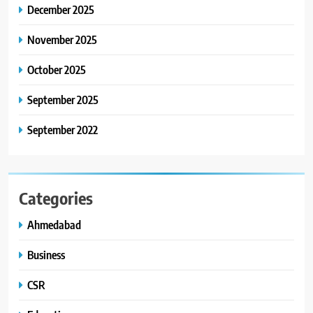
કાર્ડ રીડિંગ અંગે માહિતી આપી
December 2025
8
November 2025
ગ્લોબલ એક્સેલન્સ ફોરમ દ્વારા
નેશનલ લીડરશિપ કોન્કલેવ તથા
October 2025
ભારત સમ્માન ૨૦૨૬નો ભવ્ય અને
BUSINESS
September 2025
પ્રતિષ્ઠિત કાર્યક્રમ નવી દિલ્હીમાં
સફળતાપૂર્વક યોજાયો
September 2022
Categories
Ahmedabad
Business
CSR