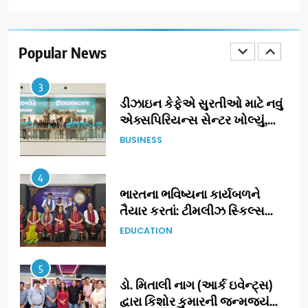
ઝી સ્ટુડિયોઝનું ગુજરાતી સિનેમામાં
ગ્રાન્ડ એન્ટ્રી: સિદ્ધાર્થ રાંદેરિયાની
‘ટોમ એન્ડ ચેરી’ સાથે નવા યુગની
Popular News
ENTERTAINMENT
શરૂઆત
3
ડીઝાઇન કેફેએ સુરતીઓ માટે નવું
એક્સપિરિયન્સ સેન્ટર ખોલ્યું,
ગુજરાતમાં પોતાની હાજરી વધુ
BUSINESS
મજબૂત બનાવી
4
ભારતના ભવિષ્યના કાર્યબળને
તૈયાર કરતાં: ટીમલીઝ સ્કિલ્સ
યુનિવર્સિટીએ 65 સ્નાતકોને ડિગ્રી
EDUCATION
એનાયત કરી
5
ડો. મિતાલી નાગ (આર્ક ઇવેન્ટ્સ)
દ્વારા કિશોર કુમારની જન્મજયંતિ