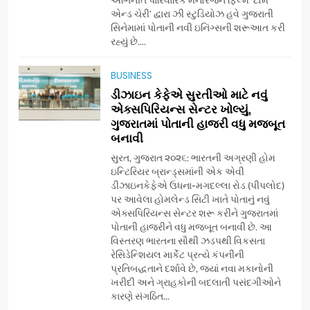
એન્ડ ચેરી’ દ્વારા ઝી સ્ટુડિયોઝ હવે ગુજરાતી
સિનેમામાં પોતાની નવી ઇનિંગ્સની શરૂઆત કરી
7
રહ્યું છે....
અમદાવાદમાં યોજાયેલા ‘ઓકલ્ટ
કોન્ક્લેવ 2026’માં ઈન્ટરનેશનલ
BUSINESS
ટેરોટ રીડર પુનિતજી લુલ્લા એ ટેરોટ
AHMEDABAD
ડીઝાઇન કેફેએ સુરતીઓ માટે નવું
કાર્ડ રીડિંગ અંગે માહિતી આપી
એક્સપિરિયન્સ સેન્ટર ખોલ્યું,
ગુજરાતમાં પોતાની હાજરી વધુ મજબૂત
8
બનાવી
ગ્લોબલ એક્સેલન્સ ફોરમ દ્વારા
નેશનલ લીડરશિપ કોન્કલેવ તથા
સુરત, ગુજરાત ૨૦૨૬: ભારતની અગ્રણી હોમ
ભારત સમ્માન ૨૦૨૬નો ભવ્ય અને
ઇન્ટિરિયર બ્રાન્ડ્સમાંની એક એવી
BUSINESS
ડીઝાઇનકેફેએ ઉધના-મગદલ્લા રોડ (પીપલોદ)
પ્રતિષ્ઠિત કાર્યક્રમ નવી દિલ્હીમાં
પર આવેલા હોમલેન્ડ સિટી ખાતે પોતાનું નવું
સફળતાપૂર્વક યોજાયો
એક્સપિરિયન્સ સેન્ટર શરૂ કરીને ગુજરાતમાં
1
પોતાની હાજરીને વધુ મજબૂત બનાવી છે. આ
ગેટ સેટ ગો રિવ્યુ: ગુજરાતી
વિસ્તરણ ભારતના સૌથી ઝડપથી વિકસતા
સિનેમામાં એક્શન અને રોમાંચનો
રેસિડેન્શિયલ માર્કેટ પ્રત્યે કંપનીની
એક તદ્દન નવો અને અનોખો
ENTERTAINMENT
પ્રતિબદ્ધતાને દર્શાવે છે, જ્યાં નવા મકાનોની
અંદાજ
ખરીદી અને ગ્રાહકોની બદલાતી પસંદગીઓને
કારણે સંગઠિત...
2