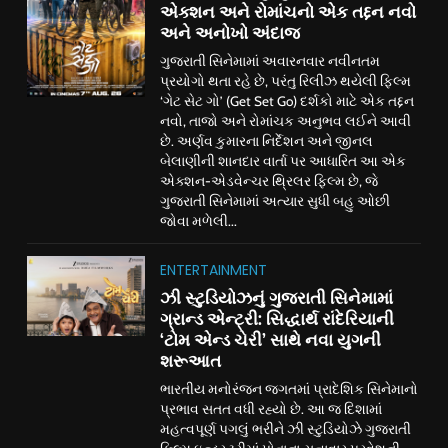
એક્શન અને રોમાંચનો એક તદ્દન નવો
અને અનોખો અંદાજ
ગુજરાતી સિનેમામાં અવારનવાર નવીનતમ
પ્રયોગો થતા રહે છે, પરંતુ રિલીઝ થયેલી ફિલ્મ
‘ગેટ સેટ ગો’ (Get Set Go) દર્શકો માટે એક તદ્દન
નવો, તાજો અને રોમાંચક અનુભવ લઈને આવી
છે. અર્ણવ કુમારના નિર્દેશન અને જીનલ
બેલાણીની શાનદાર વાર્તા પર આધારિત આ એક
એક્શન-એડવેન્ચર થ્રિલર ફિલ્મ છે, જે
ગુજરાતી સિનેમામાં અત્યાર સુધી બહુ ઓછી
જોવા મળેલી...
ENTERTAINMENT
ઝી સ્ટુડિયોઝનું ગુજરાતી સિનેમામાં
ગ્રાન્ડ એન્ટ્રી: સિદ્ધાર્થ રાંદેરિયાની
‘ટોમ એન્ડ ચેરી’ સાથે નવા યુગની
શરૂઆત
ભારતીય મનોરંજન જગતમાં પ્રાદેશિક સિનેમાનો
પ્રભાવ સતત વધી રહ્યો છે. આ જ દિશામાં
મહત્વપૂર્ણ પગલું ભરીને ઝી સ્ટુડિયોઝે ગુજરાતી