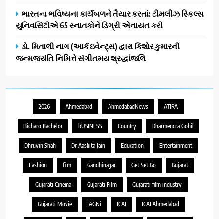
ભારતના ભવિષ્યના કાર્યબળને તૈયાર કરતાં: ટીમલીઝ સ્કિલ્સ
યુનિવર્સિટીએ 65 સ્નાતકોને ડિગ્રી એનાયત કરી
ડો. મિતાલી નાગ (આર્ક ઇવેન્ટ્સ) દ્વારા કિશોર કુમારની
જન્મજયંતિ નિમિત્તે સંગીતમય શ્રદ્ધાંજલિ
2026
Ahmedabad
AhmedabadNews
ATIRA
Bicharo Bachelor
bUSINESS
Country
Dharmendra Gohil
Dhruvin Shah
Dr Aashita Jain
Education
Entertainment
Fashion
film
Gandhinagar
Get Set Go
Gujarat
Gujarati Cinema
Gujarati Film
Gujarati film industry
Gujarati Movie
iAGNi
ICAI
ICAI Ahmedabad