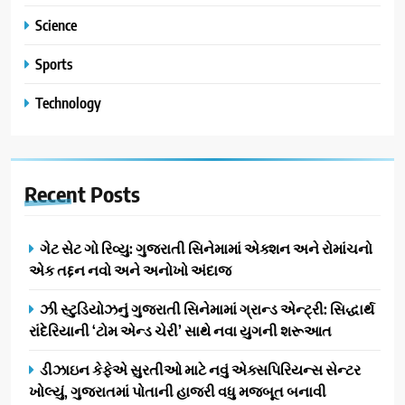
Science
Sports
Technology
Recent
Posts
ગેટ સેટ ગો રિવ્યુ: ગુજરાતી સિનેમામાં એક્શન અને રોમાંચનો
એક તદ્દન નવો અને અનોખો અંદાજ
ઝી સ્ટુડિયોઝનું ગુજરાતી સિનેમામાં ગ્રાન્ડ એન્ટ્રી: સિદ્ધાર્થ
રાંદેરિયાની ‘ટોમ એન્ડ ચેરી’ સાથે નવા યુગની શરૂઆત
ડીઝાઇન કેફેએ સુરતીઓ માટે નવું એક્સપિરિયન્સ સેન્ટર
ખોલ્યું, ગુજરાતમાં પોતાની હાજરી વધુ મજબૂત બનાવી