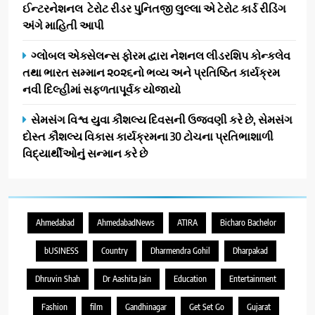
ઈન્ટરનેશનલ ટેરોટ રીડર પુનિતજી લુલ્લા એ ટેરોટ કાર્ડ રીડિંગ
અંગે માહિતી આપી
ગ્લોબલ એક્સેલન્સ ફોરમ દ્વારા નેશનલ લીડરશિપ કોન્કલેવ
તથા ભારત સમ્માન ૨૦૨૬નો ભવ્ય અને પ્રતિષ્ઠિત કાર્યક્રમ
નવી દિલ્હીમાં સફળતાપૂર્વક યોજાયો
સેમસંગ વિશ્વ યુવા કૌશલ્ય દિવસની ઉજવણી કરે છે, સેમસંગ
દોસ્ત કૌશલ્ય વિકાસ કાર્યક્રમના 30 ટોચના પ્રતિભાશાળી
વિદ્યાર્થીઓનું સન્માન કરે છે
Ahmedabad
AhmedabadNews
ATIRA
Bicharo Bachelor
bUSINESS
Country
Dharmendra Gohil
Dharpakad
Dhruvin Shah
Dr Aashita Jain
Education
Entertainment
Fashion
film
Gandhinagar
Get Set Go
Gujarat