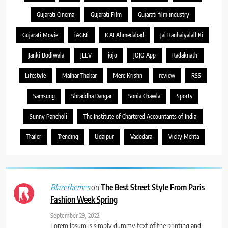
Gujarati Cinema
Gujarati Film
Gujarati film industry
Gujarati Movie
iAGNi
ICAI Ahmedabad
Jai Kanhaiyalall Ki
Janki Bodiwala
JEEV
jojo
JOJO App
Kadaknath
Lifestyle
Malhar Thakar
Mere Krishn
review
RSS
Samsung
Shraddha Dangar
Sonia Chawla
Sports
Sunny Pancholi
The Institute of Chartered Accountants of India
Trailer
Trending
Udaipur
Vadodara
Vicky Mehta
on
The Best Street Style From Paris
Blazethemes
Fashion Week Spring
September 29, 2022
Lorem Ipsum is simply dummy text of the printing and