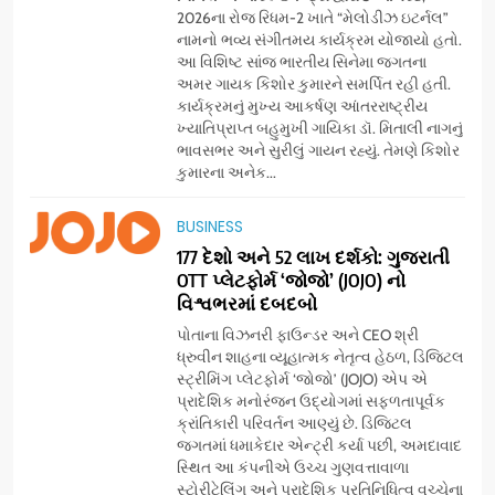
2026ના રોજ રિધમ-2 ખાતે “મેલોડીઝ ઇટર્નલ”
નામનો ભવ્ય સંગીતમય કાર્યક્રમ યોજાયો હતો.
આ વિશિષ્ટ સાંજ ભારતીય સિનેમા જગતના
અમર ગાયક કિશોર કુમારને સમર્પિત રહી હતી.
કાર્યક્રમનું મુખ્ય આકર્ષણ આંતરરાષ્ટ્રીય
ખ્યાતિપ્રાપ્ત બહુમુખી ગાયિકા ડૉ. મિતાલી નાગનું
ભાવસભર અને સુરીલું ગાયન રહ્યું. તેમણે કિશોર
કુમારના અનેક...
5
BUSINESS
સેમસંગ વિશ્વ યુવા કૌશલ્ય
દિવસની ઉજવણી કરે છે, સેમસંગ
177 દેશો અને 52 લાખ દર્શકો: ગુજરાતી
OTT પ્લેટફોર્મ ‘જોજો’ (JOJO) નો
દોસ્ત કૌશલ્ય વિકાસ કાર્યક્રમના
BUSINESS
CSR
વિશ્વભરમાં દબદબો
30 ટોચના પ્રતિભાશાળી
વિદ્યાર્થીઓનું સન્માન કરે છે
પોતાના વિઝનરી ફાઉન્ડર અને CEO શ્રી
6
ધ્રુવીન શાહના વ્યૂહાત્મક નેતૃત્વ હેઠળ, ડિજિટલ
આયુદા ઓર્ગેનિક્સ દ્વારા
સ્ટ્રીમિંગ પ્લેટફોર્મ ‘જોજો’ (JOJO) એપ એ
ગુજરાતના 5 શહેરોમાં રિટેલ સ્ટોર્સ
પ્રાદેશિક મનોરંજન ઉદ્યોગમાં સફળતાપૂર્વક
ક્રાંતિકારી પરિવર્તન આણ્યું છે. ડિજિટલ
અને ગીર ગાયના વૈદિક વલોણા ઘી-
BUSINESS
જગતમાં ધમાકેદાર એન્ટ્રી કર્યા પછી, અમદાવાદ
દૂધની શુદ્ધ સેવાઓ સાથે વ્યાપક
સ્થિત આ કંપનીએ ઉચ્ચ ગુણવત્તાવાળા
વિસ્તરણ
સ્ટોરીટેલિંગ અને પ્રાદેશિક પ્રતિનિધિત્વ વચ્ચેના