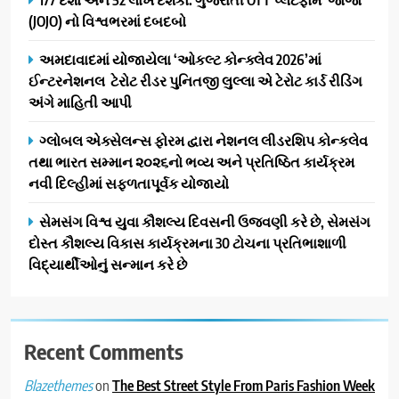
ડો. મિતાલી નાગ (આર્ક ઇવેન્ટ્સ)
(JOJO) નો વિશ્વભરમાં દબદબો
દ્વારા કિશોર કુમારની જન્મજયંતિ
નિમિત્તે સંગીતમય શ્રદ્ધાંજલિ
AHMEDABAD
અમદાવાદમાં યોજાયેલા ‘ઓકલ્ટ કોન્ક્લેવ 2026’માં
ઈન્ટરનેશનલ ટેરોટ રીડર પુનિતજી લુલ્લા એ ટેરોટ કાર્ડ રીડિંગ
2
અંગે માહિતી આપી
177 દેશો અને 52 લાખ દર્શકો:
ગુજરાતી OTT પ્લેટફોર્મ ‘જોજો’
ગ્લોબલ એક્સેલન્સ ફોરમ દ્વારા નેશનલ લીડરશિપ કોન્કલેવ
(JOJO) નો વિશ્વભરમાં દબદબો
તથા ભારત સમ્માન ૨૦૨૬નો ભવ્ય અને પ્રતિષ્ઠિત કાર્યક્રમ
BUSINESS
નવી દિલ્હીમાં સફળતાપૂર્વક યોજાયો
3
સેમસંગ વિશ્વ યુવા કૌશલ્ય દિવસની ઉજવણી કરે છે, સેમસંગ
અમદાવાદમાં યોજાયેલા ‘ઓકલ્ટ
દોસ્ત કૌશલ્ય વિકાસ કાર્યક્રમના 30 ટોચના પ્રતિભાશાળી
કોન્ક્લેવ 2026’માં ઈન્ટરનેશનલ
વિદ્યાર્થીઓનું સન્માન કરે છે
ટેરોટ રીડર પુનિતજી લુલ્લા એ ટેરોટ
AHMEDABAD
કાર્ડ રીડિંગ અંગે માહિતી આપી
4
Recent Comments
ગ્લોબલ એક્સેલન્સ ફોરમ દ્વારા
નેશનલ લીડરશિપ કોન્કલેવ તથા
on
The Best Street Style From Paris Fashion Week
Blazethemes
ભારત સમ્માન ૨૦૨૬નો ભવ્ય અને