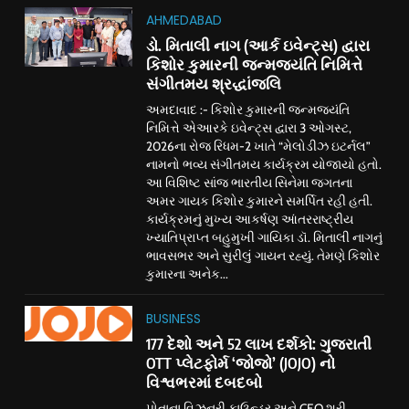
AHMEDABAD
ડો. મિતાલી નાગ (આર્ક ઇવેન્ટ્સ) દ્વારા
કિશોર કુમારની જન્મજયંતિ નિમિત્તે
સંગીતમય શ્રદ્ધાંજલિ
અમદાવાદ :- કિશોર કુમારની જન્મજયંતિ
નિમિત્તે એઆરકે ઇવેન્ટ્સ દ્વારા 3 ઓગસ્ટ,
2026ના રોજ રિધમ-2 ખાતે “મેલોડીઝ ઇટર્નલ”
નામનો ભવ્ય સંગીતમય કાર્યક્રમ યોજાયો હતો.
આ વિશિષ્ટ સાંજ ભારતીય સિનેમા જગતના
અમર ગાયક કિશોર કુમારને સમર્પિત રહી હતી.
કાર્યક્રમનું મુખ્ય આકર્ષણ આંતરરાષ્ટ્રીય
ખ્યાતિપ્રાપ્ત બહુમુખી ગાયિકા ડૉ. મિતાલી નાગનું
ભાવસભર અને સુરીલું ગાયન રહ્યું. તેમણે કિશોર
કુમારના અનેક...
BUSINESS
177 દેશો અને 52 લાખ દર્શકો: ગુજરાતી
OTT પ્લેટફોર્મ ‘જોજો’ (JOJO) નો
વિશ્વભરમાં દબદબો
પોતાના વિઝનરી ફાઉન્ડર અને CEO શ્રી