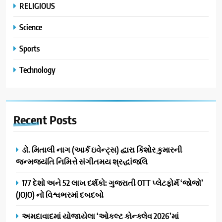
RELIGIOUS
Science
Sports
Technology
Recent
Posts
ડો. મિતાલી નાગ (આર્ક ઇવેન્ટ્સ) દ્વારા કિશોર કુમારની
જન્મજયંતિ નિમિત્તે સંગીતમય શ્રદ્ધાંજલિ
177 દેશો અને 52 લાખ દર્શકો: ગુજરાતી OTT પ્લેટફોર્મ ‘જોજો’
(JOJO) નો વિશ્વભરમાં દબદબો
અમદાવાદમાં યોજાયેલા ‘ઓકલ્ટ કોન્ક્લેવ 2026’માં