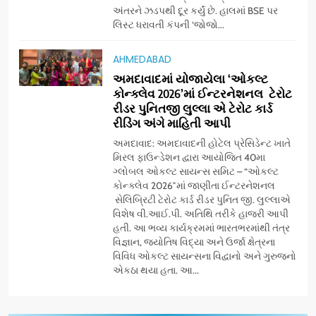
7
અંતરને ઝડપથી દૂર કર્યું છે. હાલમાં BSE પર
‘ગેટ સેટ ગો’ નું પાવર-પેક્ડ ટ્રેલર
લિસ્ટ ધરાવતી કંપની ‘જોજો...
લોન્ચ: 7 ઓગસ્ટે રિલીઝ થઈ રહેલ
આ ફિલ્મમાં હાઇ-ટેક VFX જોવા
ENTERTAINMENT
AHMEDABAD
મળશે
અમદાવાદમાં યોજાયેલા ‘ઓકલ્ટ
કોન્ક્લેવ 2026’માં ઈન્ટરનેશનલ ટેરોટ
8
રીડર પુનિતજી લુલ્લા એ ટેરોટ કાર્ડ
અમદાવાદમાં ભારે વરસાદ વચ્ચે
રીડિંગ અંગે માહિતી આપી
ફિલ્મ ‘ગેટ સેટ ગો’ની ‘ટીમ
ચિરંજીવી’ માનવતાના કાર્ય માટે
અમદાવાદ: અમદાવાદની હોટેલ પ્રેસિડેન્ટ ખાતે
AHMEDABAD
CSR
મિરલ ફાઉન્ડેશન દ્વારા આયોજિત 40મા
આગળ આવી: ગુલબાઈ ટેકરાના
ગ્લોબલ ઓકલ્ટ સાયન્સ સમિટ – “ઓકલ્ટ
પ્રભાવિત પરિવારોને ફૂડ પેકેટ્સ
કોન્ક્લેવ 2026″માં જાણીતા ઈન્ટરનેશનલ
1
અને પીવાના પાણીનું વિતરણ કર્યું
સેલિબ્રિટી ટેરોટ કાર્ડ રીડર પુનિત જી. લુલ્લાએ
ડો. મિતાલી નાગ (આર્ક ઇવેન્ટ્સ)
વિશેષ વી.આઈ.પી. અતિથિ તરીકે હાજરી આપી
દ્વારા કિશોર કુમારની જન્મજયંતિ
હતી. આ ભવ્ય કાર્યક્રમમાં ભારતભરમાંથી તંત્ર
નિમિત્તે સંગીતમય શ્રદ્ધાંજલિ
AHMEDABAD
વિજ્ઞાન, જ્યોતિષ વિદ્યા અને ઉર્જા ક્ષેત્રના
વિવિધ ઓકલ્ટ સાયન્સના વિદ્વાનો અને ગુરુજનો
એકઠા થયા હતા. આ...
2
177 દેશો અને 52 લાખ દર્શકો:
ગુજરાતી OTT પ્લેટફોર્મ ‘જોજો’