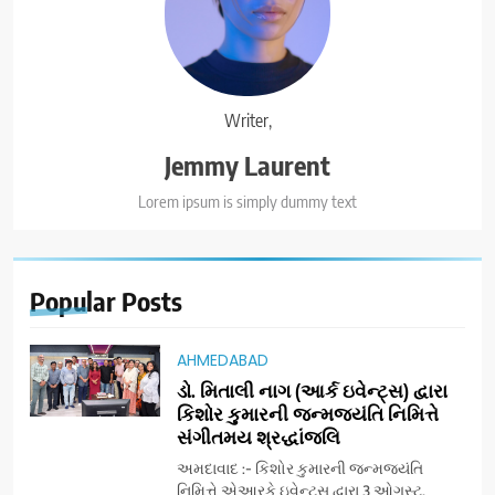
Writer,
Jemmy Laurent
Lorem ipsum is simply dummy text
Popular
Posts
AHMEDABAD
ડો. મિતાલી નાગ (આર્ક ઇવેન્ટ્સ) દ્વારા
કિશોર કુમારની જન્મજયંતિ નિમિત્તે
સંગીતમય શ્રદ્ધાંજલિ
અમદાવાદ :- કિશોર કુમારની જન્મજયંતિ
નિમિત્તે એઆરકે ઇવેન્ટ્સ દ્વારા 3 ઓગસ્ટ,