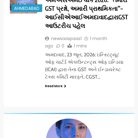
GST પ્રશ્નો, અમારી પ્રાથમિકતા”–
AHMEDABAD
આઈસીએઆઈઅમદાવાદદ્વારાGST
આઉટરીચ પહેલ
newsaaspaas1
1 month
ago
0
1 mins
અમદાવાદ, 23 જૂન, 2026: ઇન્સ્ટિટ્યૂટ
ઓફ ચાર્ટર્ડ એકાઉન્ટન્ટ્સ ઓફ ઇન્ડિયા
(ICAI) દ્વારા તેના GST અને ઈન્ડાયરેક્ટ
ટેક્સ કમિટી મારફતે, CGST…
Read More