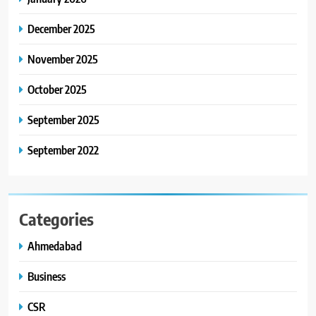
8
અમદાવાદમાં ભારે વરસાદ વચ્ચે
December 2025
ફિલ્મ ‘ગેટ સેટ ગો’ની ‘ટીમ
ચિરંજીવી’ માનવતાના કાર્ય માટે
November 2025
AHMEDABAD
CSR
આગળ આવી: ગુલબાઈ ટેકરાના
પ્રભાવિત પરિવારોને ફૂડ પેકેટ્સ
October 2025
અને પીવાના પાણીનું વિતરણ કર્યું
September 2025
September 2022
Categories
Ahmedabad
Business
CSR