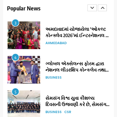
(JOJO) નો વિશ્વભરમાં દબદબો
Popular News
BUSINESS
3
અમદાવાદમાં યોજાયેલા ‘ઓકલ્ટ
કોન્ક્લેવ 2026’માં ઈન્ટરનેશનલ
ટેરોટ રીડર પુનિતજી લુલ્લા એ ટેરોટ
AHMEDABAD
કાર્ડ રીડિંગ અંગે માહિતી આપી
4
ગ્લોબલ એક્સેલન્સ ફોરમ દ્વારા
નેશનલ લીડરશિપ કોન્કલેવ તથા
ભારત સમ્માન ૨૦૨૬નો ભવ્ય અને
BUSINESS
પ્રતિષ્ઠિત કાર્યક્રમ નવી દિલ્હીમાં
સફળતાપૂર્વક યોજાયો
5
સેમસંગ વિશ્વ યુવા કૌશલ્ય
દિવસની ઉજવણી કરે છે, સેમસંગ
દોસ્ત કૌશલ્ય વિકાસ કાર્યક્રમના
BUSINESS
CSR
30 ટોચના પ્રતિભાશાળી