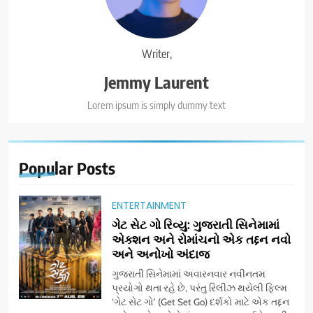
Writer,
Jemmy Laurent
Lorem ipsum is simply dummy text
Popular
Posts
ENTERTAINMENT
ગેટ સેટ ગો રિવ્યુ: ગુજરાતી સિનેમામાં
એક્શન અને રોમાંચનો એક તદ્દન નવો
અને અનોખો અંદાજ
ગુજરાતી સિનેમામાં અવારનવાર નવીનતમ
પ્રયોગો થતા રહે છે, પરંતુ રિલીઝ થયેલી ફિલ્મ
‘ગેટ સેટ ગો’ (Get Set Go) દર્શકો માટે એક તદ્દન