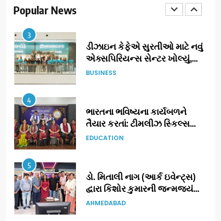
‘ટોમ એન્ડ ચેરી’ સાથે નવા યુગની
Popular News
ENTERTAINMENT
શરૂઆત
3
ડીઝાઇન કેફેએ સુરતીઓ માટે નવું
એક્સપિરિયન્સ સેન્ટર ખોલ્યું,
ગુજરાતમાં પોતાની હાજરી વધુ
BUSINESS
મજબૂત બનાવી
4
ભારતના ભવિષ્યના કાર્યબળને
તૈયાર કરતાં: ટીમલીઝ સ્કિલ્સ
યુનિવર્સિટીએ 65 સ્નાતકોને ડિગ્રી
EDUCATION
એનાયત કરી
5
ડો. મિતાલી નાગ (આર્ક ઇવેન્ટ્સ)
દ્વારા કિશોર કુમારની જન્મજયંતિ
નિમિત્તે સંગીતમય શ્રદ્ધાંજલિ
AHMEDABAD