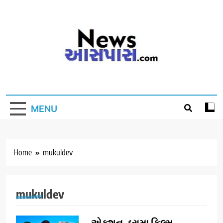
Skip
to
content
MENU
Home
mukuldev
mukuldev
એક્શન-ડ્રામા ફિલ્મ