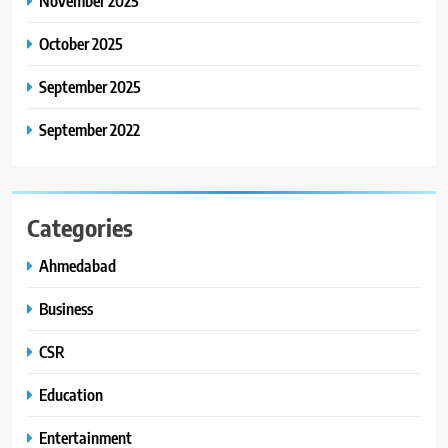
November 2025
ગ્લોબલ એક્સેલન્સ ફોરમ દ્વારા
નેશનલ લીડરશિપ કોન્કલેવ તથા
October 2025
ભારત સમ્માન ૨૦૨૬નો ભવ્ય અને
BUSINESS
September 2025
પ્રતિષ્ઠિત કાર્યક્રમ નવી દિલ્હીમાં
સફળતાપૂર્વક યોજાયો
September 2022
Categories
Ahmedabad
Business
CSR
Education
Entertainment