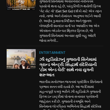
ગુજરાતી સિનેમામાં અવારનવાર નવીનતમ
પ્રયોગો થતા રહે છે, પરંતુ રિલીઝ થયેલી ફિલ્મ
‘ગેટ સેટ ગો’ (Get Set Go) દર્શકો માટે એક તદ્દન
નવો, તાજો અને રોમાંચક અનુભવ લઈને આવી
છે. અર્ણવ કુમારના નિર્દેશન અને જીનલ
બેલાણીની શાનદાર વાર્તા પર આધારિત આ એક
એક્શન-એડવેન્ચર થ્રિલર ફિલ્મ છે, જે
ગુજરાતી સિનેમામાં અત્યાર સુધી બહુ ઓછી
જોવા મળેલી...
ENTERTAINMENT
ઝી સ્ટુડિયોઝનું ગુજરાતી સિનેમામાં
ગ્રાન્ડ એન્ટ્રી: સિદ્ધાર્થ રાંદેરિયાની
‘ટોમ એન્ડ ચેરી’ સાથે નવા યુગની
શરૂઆત
ભારતીય મનોરંજન જગતમાં પ્રાદેશિક સિનેમાનો
પ્રભાવ સતત વધી રહ્યો છે. આ જ દિશામાં
મહત્વપૂર્ણ પગલું ભરીને ઝી સ્ટુડિયોઝે ગુજરાતી
ફિલ્મ ઇન્ડસ્ટ્રીમાં પોતાના સત્તાવાર પ્રવેશની
જાહેરાત કરી છે. ગુજરાતી રંગભૂમિ અને
સિનેમાના લોકપ્રિય અભિનેતા સિદ્ધાર્થ રાંદેરિયા