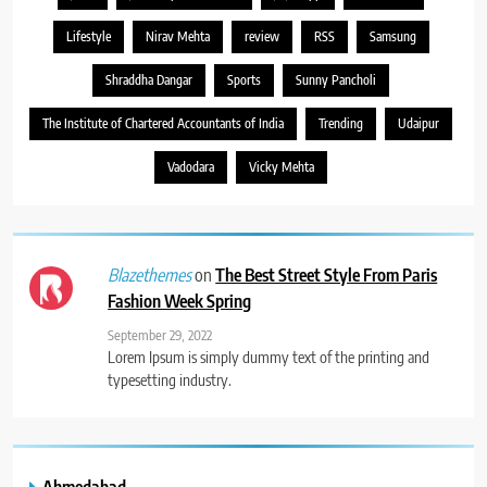
Lifestyle
Nirav Mehta
review
RSS
Samsung
Shraddha Dangar
Sports
Sunny Pancholi
The Institute of Chartered Accountants of India
Trending
Udaipur
Vadodara
Vicky Mehta
on
The Best Street Style From Paris
Blazethemes
Fashion Week Spring
September 29, 2022
Lorem Ipsum is simply dummy text of the printing and
typesetting industry.
Ahmedabad