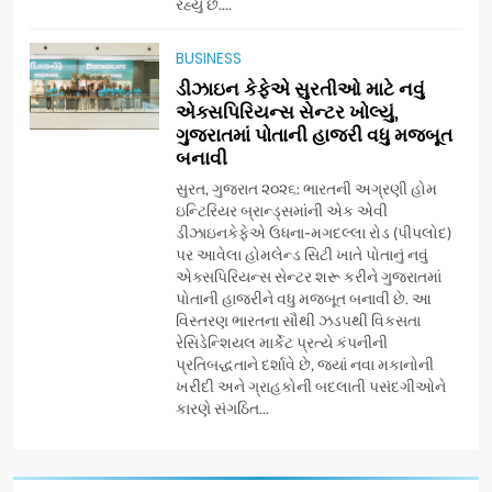
રહ્યું છે....
અમદાવાદમાં યોજાયેલા ‘ઓકલ્ટ
કોન્ક્લેવ 2026’માં ઈન્ટરનેશનલ
BUSINESS
ટેરોટ રીડર પુનિતજી લુલ્લા એ ટેરોટ
AHMEDABAD
ડીઝાઇન કેફેએ સુરતીઓ માટે નવું
કાર્ડ રીડિંગ અંગે માહિતી આપી
એક્સપિરિયન્સ સેન્ટર ખોલ્યું,
ગુજરાતમાં પોતાની હાજરી વધુ મજબૂત
8
બનાવી
ગ્લોબલ એક્સેલન્સ ફોરમ દ્વારા
નેશનલ લીડરશિપ કોન્કલેવ તથા
સુરત, ગુજરાત ૨૦૨૬: ભારતની અગ્રણી હોમ
ભારત સમ્માન ૨૦૨૬નો ભવ્ય અને
ઇન્ટિરિયર બ્રાન્ડ્સમાંની એક એવી
BUSINESS
ડીઝાઇનકેફેએ ઉધના-મગદલ્લા રોડ (પીપલોદ)
પ્રતિષ્ઠિત કાર્યક્રમ નવી દિલ્હીમાં
પર આવેલા હોમલેન્ડ સિટી ખાતે પોતાનું નવું
સફળતાપૂર્વક યોજાયો
એક્સપિરિયન્સ સેન્ટર શરૂ કરીને ગુજરાતમાં
1
પોતાની હાજરીને વધુ મજબૂત બનાવી છે. આ
ગેટ સેટ ગો રિવ્યુ: ગુજરાતી
વિસ્તરણ ભારતના સૌથી ઝડપથી વિકસતા
સિનેમામાં એક્શન અને રોમાંચનો
રેસિડેન્શિયલ માર્કેટ પ્રત્યે કંપનીની
એક તદ્દન નવો અને અનોખો
ENTERTAINMENT
પ્રતિબદ્ધતાને દર્શાવે છે, જ્યાં નવા મકાનોની
અંદાજ
ખરીદી અને ગ્રાહકોની બદલાતી પસંદગીઓને
કારણે સંગઠિત...
2
ઝી સ્ટુડિયોઝનું ગુજરાતી સિનેમામાં
ગ્રાન્ડ એન્ટ્રી: સિદ્ધાર્થ રાંદેરિયાની