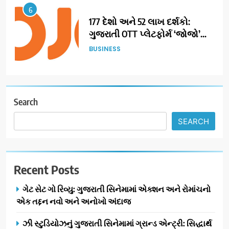
6
177 દેશો અને 52 લાખ દર્શકો:
ગુજરાતી OTT પ્લેટફોર્મ ‘જોજો’
(JOJO) નો વિશ્વભરમાં દબદબો
BUSINESS
7
અમદાવાદમાં યોજાયેલા ‘ઓકલ્ટ
કોન્ક્લેવ 2026’માં ઈન્ટરનેશનલ
Search
ટેરોટ રીડર પુનિતજી લુલ્લા એ ટેરોટ
AHMEDABAD
SEARCH
કાર્ડ રીડિંગ અંગે માહિતી આપી
8
ગ્લોબલ એક્સેલન્સ ફોરમ દ્વારા
Recent Posts
નેશનલ લીડરશિપ કોન્કલેવ તથા
ભારત સમ્માન ૨૦૨૬નો ભવ્ય અને
BUSINESS
ગેટ સેટ ગો રિવ્યુ: ગુજરાતી સિનેમામાં એક્શન અને રોમાંચનો
પ્રતિષ્ઠિત કાર્યક્રમ નવી દિલ્હીમાં
એક તદ્દન નવો અને અનોખો અંદાજ
સફળતાપૂર્વક યોજાયો
1
ઝી સ્ટુડિયોઝનું ગુજરાતી સિનેમામાં ગ્રાન્ડ એન્ટ્રી: સિદ્ધાર્થ
ગેટ સેટ ગો રિવ્યુ: ગુજરાતી