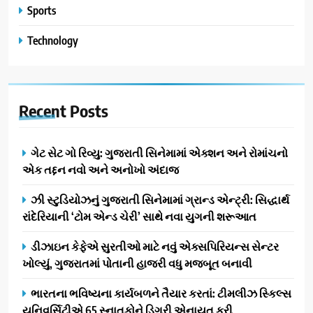
Sports
Technology
Recent
Posts
ગેટ સેટ ગો રિવ્યુ: ગુજરાતી સિનેમામાં એક્શન અને રોમાંચનો
એક તદ્દન નવો અને અનોખો અંદાજ
ઝી સ્ટુડિયોઝનું ગુજરાતી સિનેમામાં ગ્રાન્ડ એન્ટ્રી: સિદ્ધાર્થ
રાંદેરિયાની ‘ટોમ એન્ડ ચેરી’ સાથે નવા યુગની શરૂઆત
ડીઝાઇન કેફેએ સુરતીઓ માટે નવું એક્સપિરિયન્સ સેન્ટર
ખોલ્યું, ગુજરાતમાં પોતાની હાજરી વધુ મજબૂત બનાવી
ભારતના ભવિષ્યના કાર્યબળને તૈયાર કરતાં: ટીમલીઝ સ્કિલ્સ
યુનિવર્સિટીએ 65 સ્નાતકોને ડિગ્રી એનાયત કરી