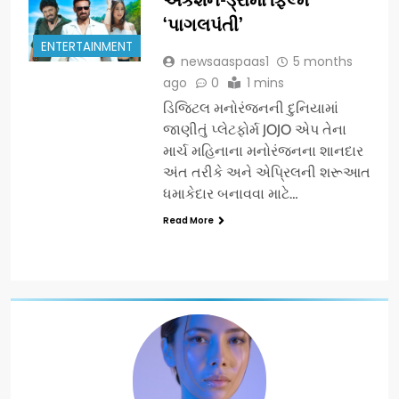
‘પાગલપંતી’
ENTERTAINMENT
newsaaspaas1
5 months
ago
0
1 mins
ડિજિટલ મનોરંજનની દુનિયામાં
જાણીતું પ્લેટફોર્મ JOJO એપ તેના
માર્ચ મહિનાના મનોરંજનના શાનદાર
અંત તરીકે અને એપ્રિલની શરૂઆત
ધમાકેદાર બનાવવા માટે…
Read More