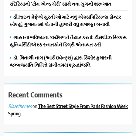
રાંદેરિયાની ‘ટોમ એન્ડ ચેરી’ સાથે નવા યુગની શરૂઆત
સિનેમામાં એક્શન અને રોમાંચનો
એક તદ્દન નવો અને અનોખો
ENTERTAINMENT
ડીઝાઇન કેફેએ સુરતીઓ માટે નવું એક્સપિરિયન્સ સેન્ટર
અંદાજ
ખોલ્યું, ગુજરાતમાં પોતાની હાજરી વધુ મજબૂત બનાવી
2
ઝી સ્ટુડિયોઝનું ગુજરાતી સિનેમામાં
ભારતના ભવિષ્યના કાર્યબળને તૈયાર કરતાં: ટીમલીઝ સ્કિલ્સ
ગ્રાન્ડ એન્ટ્રી: સિદ્ધાર્થ રાંદેરિયાની
યુનિવર્સિટીએ 65 સ્નાતકોને ડિગ્રી એનાયત કરી
‘ટોમ એન્ડ ચેરી’ સાથે નવા યુગની
ENTERTAINMENT
ડો. મિતાલી નાગ (આર્ક ઇવેન્ટ્સ) દ્વારા કિશોર કુમારની
શરૂઆત
જન્મજયંતિ નિમિત્તે સંગીતમય શ્રદ્ધાંજલિ
3
ડીઝાઇન કેફેએ સુરતીઓ માટે નવું
એક્સપિરિયન્સ સેન્ટર ખોલ્યું,
ગુજરાતમાં પોતાની હાજરી વધુ
Recent Comments
BUSINESS
મજબૂત બનાવી
on
The Best Street Style From Paris Fashion Week
Blazethemes
4
Spring
ભારતના ભવિષ્યના કાર્યબળને
તૈયાર કરતાં: ટીમલીઝ સ્કિલ્સ
યુનિવર્સિટીએ 65 સ્નાતકોને ડિગ્રી
EDUCATION