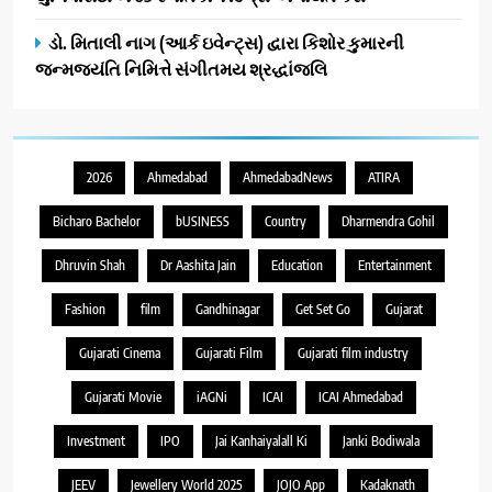
ડો. મિતાલી નાગ (આર્ક ઇવેન્ટ્સ) દ્વારા કિશોર કુમારની
જન્મજયંતિ નિમિત્તે સંગીતમય શ્રદ્ધાંજલિ
2026
Ahmedabad
AhmedabadNews
ATIRA
Bicharo Bachelor
bUSINESS
Country
Dharmendra Gohil
Dhruvin Shah
Dr Aashita Jain
Education
Entertainment
Fashion
film
Gandhinagar
Get Set Go
Gujarat
Gujarati Cinema
Gujarati Film
Gujarati film industry
Gujarati Movie
iAGNi
ICAI
ICAI Ahmedabad
Investment
IPO
Jai Kanhaiyalall Ki
Janki Bodiwala
JEEV
Jewellery World 2025
JOJO App
Kadaknath