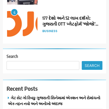
6
177 દેશો અને 52 લાખ દર્શકો:
ગુજરાતી OTT પ્લેટફોર્મ ‘જોજો’
(JOJO) નો વિશ્વભરમાં દબદબો
BUSINESS
7
અમદાવાદમાં યોજાયેલા ‘ઓકલ્ટ
કોન્ક્લેવ 2026’માં ઈન્ટરનેશનલ
Search
ટેરોટ રીડર પુનિતજી લુલ્લા એ ટેરોટ
AHMEDABAD
SEARCH
કાર્ડ રીડિંગ અંગે માહિતી આપી
8
ગ્લોબલ એક્સેલન્સ ફોરમ દ્વારા
Recent Posts
નેશનલ લીડરશિપ કોન્કલેવ તથા
ભારત સમ્માન ૨૦૨૬નો ભવ્ય અને
BUSINESS
ગેટ સેટ ગો રિવ્યુ: ગુજરાતી સિનેમામાં એક્શન અને રોમાંચનો
પ્રતિષ્ઠિત કાર્યક્રમ નવી દિલ્હીમાં
એક તદ્દન નવો અને અનોખો અંદાજ
સફળતાપૂર્વક યોજાયો
1