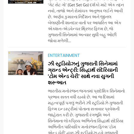
‘ગેટ સેટ ગો’ (Get Set Go) દર્શકો માટે એક તદ્દન
નવો, તાજો અને રોમાંચક અનુભવ લઈને આવી
છે. અર્ણવ કુમારના નિર્દેશન અને જીનલ
બેલાણીની શાનદાર વાર્તા પર આધારિત આ એક
એક્શન-એડવેન્ચર થ્રિલર ફિલ્મ છે, જે
ગુજરાતી સિનેમામાં અત્યાર સુધી બહુ ઓછી
જોવા મળેલી...
ENTERTAINMENT
5
ઝી સ્ટુડિયોઝનું ગુજરાતી સિનેમામાં
ડો. મિતાલી નાગ (આર્ક ઇવેન્ટ્સ)
ગ્રાન્ડ એન્ટ્રી: સિદ્ધાર્થ રાંદેરિયાની
દ્વારા કિશોર કુમારની જન્મજયંતિ
‘ટોમ એન્ડ ચેરી’ સાથે નવા યુગની
શરૂઆત
નિમિત્તે સંગીતમય શ્રદ્ધાંજલિ
AHMEDABAD
ભારતીય મનોરંજન જગતમાં પ્રાદેશિક સિનેમાનો
પ્રભાવ સતત વધી રહ્યો છે. આ જ દિશામાં
6
મહત્વપૂર્ણ પગલું ભરીને ઝી સ્ટુડિયોઝે ગુજરાતી
177 દેશો અને 52 લાખ દર્શકો:
ફિલ્મ ઇન્ડસ્ટ્રીમાં પોતાના સત્તાવાર પ્રવેશની
ગુજરાતી OTT પ્લેટફોર્મ ‘જોજો’
જાહેરાત કરી છે. ગુજરાતી રંગભૂમિ અને
સિનેમાના લોકપ્રિય અભિનેતા સિદ્ધાર્થ રાંદેરિયા
(JOJO) નો વિશ્વભરમાં દબદબો
BUSINESS
અભિનીત પારિવારિક મનોરંજન ફિલ્મ ‘ટોમ
એન્ડ ચેરી’ દ્વારા ઝી સ્ટુડિયોઝ હવે ગુજરાતી