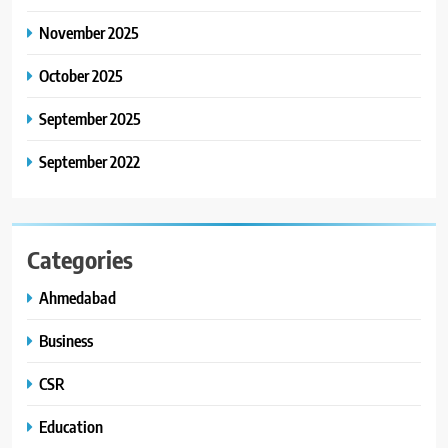
8
November 2025
ગ્લોબલ એક્સેલન્સ ફોરમ દ્વારા
નેશનલ લીડરશિપ કોન્કલેવ તથા
October 2025
ભારત સમ્માન ૨૦૨૬નો ભવ્ય અને
BUSINESS
September 2025
પ્રતિષ્ઠિત કાર્યક્રમ નવી દિલ્હીમાં
સફળતાપૂર્વક યોજાયો
September 2022
Categories
Ahmedabad
Business
CSR
Education