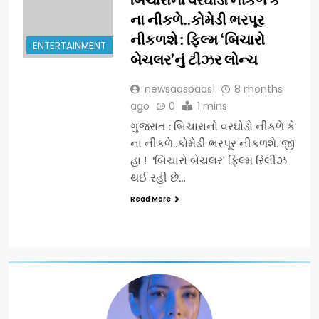
ના નીકળે..કોમેડી ભરપૂર
નીકળશે : ફિલ્મ ‘બિચારો
ENTERTAINMENT
બેચલર’નું ટીઝર લોન્ચ
newsaaspaas1
8 months
ago
0
1 mins
ગુજરાત : બિચારાનો વરઘોડો નીકળે કે
ના નીકળે..કોમેડી ભરપૂર નીકળશે. જી
હા ! ‘બિચારો બેચલર’ ફિલ્મ રિલીઝ
થઈ રહી છે…
Read More