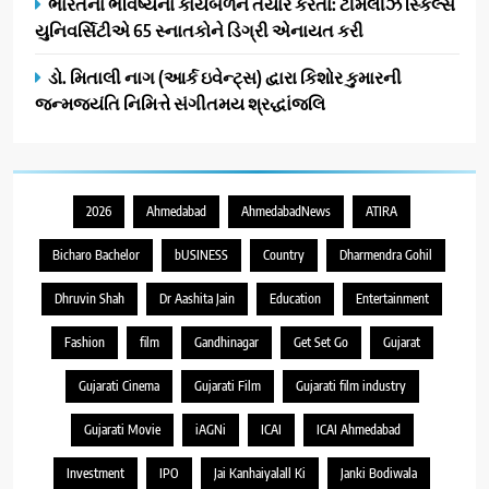
ભારતના ભવિષ્યના કાર્યબળને તૈયાર કરતાં: ટીમલીઝ સ્કિલ્સ
યુનિવર્સિટીએ 65 સ્નાતકોને ડિગ્રી એનાયત કરી
ડો. મિતાલી નાગ (આર્ક ઇવેન્ટ્સ) દ્વારા કિશોર કુમારની
જન્મજયંતિ નિમિત્તે સંગીતમય શ્રદ્ધાંજલિ
2026
Ahmedabad
AhmedabadNews
ATIRA
Bicharo Bachelor
bUSINESS
Country
Dharmendra Gohil
Dhruvin Shah
Dr Aashita Jain
Education
Entertainment
Fashion
film
Gandhinagar
Get Set Go
Gujarat
Gujarati Cinema
Gujarati Film
Gujarati film industry
Gujarati Movie
iAGNi
ICAI
ICAI Ahmedabad
Investment
IPO
Jai Kanhaiyalall Ki
Janki Bodiwala