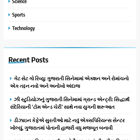
Science
Sports
Technology
Recent
Posts
ગેટ સેટ ગો રિવ્યુ: ગુજરાતી સિનેમામાં એક્શન અને રોમાંચનો
એક તદ્દન નવો અને અનોખો અંદાજ
ઝી સ્ટુડિયોઝનું ગુજરાતી સિનેમામાં ગ્રાન્ડ એન્ટ્રી: સિદ્ધાર્થ
રાંદેરિયાની ‘ટોમ એન્ડ ચેરી’ સાથે નવા યુગની શરૂઆત
ડીઝાઇન કેફેએ સુરતીઓ માટે નવું એક્સપિરિયન્સ સેન્ટર
ખોલ્યું, ગુજરાતમાં પોતાની હાજરી વધુ મજબૂત બનાવી