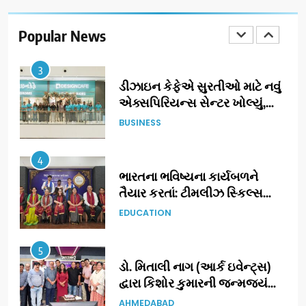
ગ્રાન્ડ એન્ટ્રી: સિદ્ધાર્થ રાંદેરિયાની
‘ટોમ એન્ડ ચેરી’ સાથે નવા યુગની
Popular News
ENTERTAINMENT
શરૂઆત
3
ડીઝાઇન કેફેએ સુરતીઓ માટે નવું
એક્સપિરિયન્સ સેન્ટર ખોલ્યું,
ગુજરાતમાં પોતાની હાજરી વધુ
BUSINESS
મજબૂત બનાવી
4
ભારતના ભવિષ્યના કાર્યબળને
તૈયાર કરતાં: ટીમલીઝ સ્કિલ્સ
યુનિવર્સિટીએ 65 સ્નાતકોને ડિગ્રી
EDUCATION
એનાયત કરી
5
ડો. મિતાલી નાગ (આર્ક ઇવેન્ટ્સ)
દ્વારા કિશોર કુમારની જન્મજયંતિ
નિમિત્તે સંગીતમય શ્રદ્ધાંજલિ
AHMEDABAD