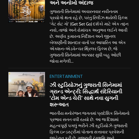
અને અનોખો અંદાજ
ગુજરાતી સિનેમામાં અવારનવાર નવીનતમ
પ્રયોગો થતા રહે છે, પરંતુ રિલીઝ થયેલી ફિલ્મ
‘ગેટ સેટ ગો’ (Get Set Go) દર્શકો માટે એક તદ્દન
નવો, તાજો અને રોમાંચક અનુભવ લઈને આવી
છે. અર્ણવ કુમારના નિર્દેશન અને જીનલ
બેલાણીની શાનદાર વાર્તા પર આધારિત આ એક
એક્શન-એડવેન્ચર થ્રિલર ફિલ્મ છે, જે
ગુજરાતી સિનેમામાં અત્યાર સુધી બહુ ઓછી
જોવા મળેલી...
ENTERTAINMENT
ઝી સ્ટુડિયોઝનું ગુજરાતી સિનેમામાં
ગ્રાન્ડ એન્ટ્રી: સિદ્ધાર્થ રાંદેરિયાની
‘ટોમ એન્ડ ચેરી’ સાથે નવા યુગની
શરૂઆત
ભારતીય મનોરંજન જગતમાં પ્રાદેશિક સિનેમાનો
પ્રભાવ સતત વધી રહ્યો છે. આ જ દિશામાં
મહત્વપૂર્ણ પગલું ભરીને ઝી સ્ટુડિયોઝે ગુજરાતી
ફિલ્મ ઇન્ડસ્ટ્રીમાં પોતાના સત્તાવાર પ્રવેશની
જાહેરાત કરી છે. ગુજરાતી રંગભૂમિ અને