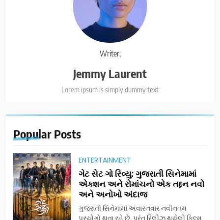
Writer,
Jemmy Laurent
Lorem ipsum is simply dummy text
Popular
Posts
ENTERTAINMENT
ગેટ સેટ ગો રિવ્યુ: ગુજરાતી સિનેમામાં
એક્શન અને રોમાંચનો એક તદ્દન નવો
અને અનોખો અંદાજ
ગુજરાતી સિનેમામાં અવારનવાર નવીનતમ
પ્રયોગો થતા રહે છે, પરંતુ રિલીઝ થયેલી ફિલ્મ