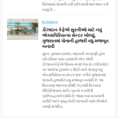
સિનેમામાં પોતાની નવી ઇનિંગ્સની શરૂઆત કરી
7
રહ્યું છે....
અમદાવાદમાં યોજાયેલા ‘ઓકલ્ટ
કોન્ક્લેવ 2026’માં ઈન્ટરનેશનલ
BUSINESS
ટેરોટ રીડર પુનિતજી લુલ્લા એ ટેરોટ
AHMEDABAD
ડીઝાઇન કેફેએ સુરતીઓ માટે નવું
કાર્ડ રીડિંગ અંગે માહિતી આપી
એક્સપિરિયન્સ સેન્ટર ખોલ્યું,
ગુજરાતમાં પોતાની હાજરી વધુ મજબૂત
8
બનાવી
ગ્લોબલ એક્સેલન્સ ફોરમ દ્વારા
નેશનલ લીડરશિપ કોન્કલેવ તથા
સુરત, ગુજરાત ૨૦૨૬: ભારતની અગ્રણી હોમ
ભારત સમ્માન ૨૦૨૬નો ભવ્ય અને
ઇન્ટિરિયર બ્રાન્ડ્સમાંની એક એવી
BUSINESS
ડીઝાઇનકેફેએ ઉધના-મગદલ્લા રોડ (પીપલોદ)
પ્રતિષ્ઠિત કાર્યક્રમ નવી દિલ્હીમાં
પર આવેલા હોમલેન્ડ સિટી ખાતે પોતાનું નવું
સફળતાપૂર્વક યોજાયો
એક્સપિરિયન્સ સેન્ટર શરૂ કરીને ગુજરાતમાં
1
પોતાની હાજરીને વધુ મજબૂત બનાવી છે. આ
ગેટ સેટ ગો રિવ્યુ: ગુજરાતી
વિસ્તરણ ભારતના સૌથી ઝડપથી વિકસતા
સિનેમામાં એક્શન અને રોમાંચનો
રેસિડેન્શિયલ માર્કેટ પ્રત્યે કંપનીની
એક તદ્દન નવો અને અનોખો
ENTERTAINMENT
પ્રતિબદ્ધતાને દર્શાવે છે, જ્યાં નવા મકાનોની
અંદાજ
ખરીદી અને ગ્રાહકોની બદલાતી પસંદગીઓને
કારણે સંગઠિત...
2
ઝી સ્ટુડિયોઝનું ગુજરાતી સિનેમામાં