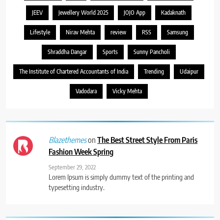
JEEV
Jewellery World 2025
JOJO App
Kadaknath
Lifestyle
Nirav Mehta
review
RSS
Samsung
Shraddha Dangar
Sports
Sunny Pancholi
The Institute of Chartered Accountants of India
Trending
Udaipur
Vadodara
Vicky Mehta
on
The Best Street Style From Paris
Blazethemes
Fashion Week Spring
September 29, 2022
Lorem Ipsum is simply dummy text of the printing and
typesetting industry.