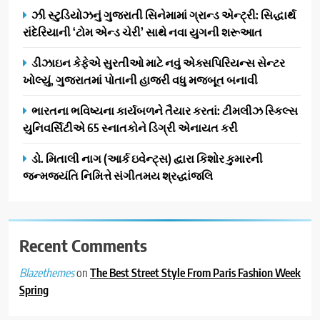
ઝી સ્ટુડિયોઝનું ગુજરાતી સિનેમામાં ગ્રાન્ડ એન્ટ્રી: સિદ્ધાર્થ
ગેટ સેટ ગો રિવ્યુ: ગુજરાતી
રાંદેરિયાની ‘ટોમ એન્ડ ચેરી’ સાથે નવા યુગની શરૂઆત
સિનેમામાં એક્શન અને રોમાંચનો
એક તદ્દન નવો અને અનોખો
ENTERTAINMENT
ડીઝાઇન કેફેએ સુરતીઓ માટે નવું એક્સપિરિયન્સ સેન્ટર
અંદાજ
ખોલ્યું, ગુજરાતમાં પોતાની હાજરી વધુ મજબૂત બનાવી
2
ઝી સ્ટુડિયોઝનું ગુજરાતી સિનેમામાં
ભારતના ભવિષ્યના કાર્યબળને તૈયાર કરતાં: ટીમલીઝ સ્કિલ્સ
ગ્રાન્ડ એન્ટ્રી: સિદ્ધાર્થ રાંદેરિયાની
યુનિવર્સિટીએ 65 સ્નાતકોને ડિગ્રી એનાયત કરી
‘ટોમ એન્ડ ચેરી’ સાથે નવા યુગની
ENTERTAINMENT
ડો. મિતાલી નાગ (આર્ક ઇવેન્ટ્સ) દ્વારા કિશોર કુમારની
શરૂઆત
જન્મજયંતિ નિમિત્તે સંગીતમય શ્રદ્ધાંજલિ
3
ડીઝાઇન કેફેએ સુરતીઓ માટે નવું
એક્સપિરિયન્સ સેન્ટર ખોલ્યું,
ગુજરાતમાં પોતાની હાજરી વધુ
Recent Comments
BUSINESS
મજબૂત બનાવી
on
The Best Street Style From Paris Fashion Week
Blazethemes
4
Spring
ભારતના ભવિષ્યના કાર્યબળને
તૈયાર કરતાં: ટીમલીઝ સ્કિલ્સ