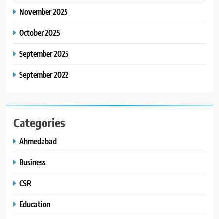
આયુદા ઓર્ગેનિક્સ દ્વારા
November 2025
ગુજરાતના 5 શહેરોમાં રિટેલ સ્ટોર્સ
અને ગીર ગાયના વૈદિક વલોણા ઘી-
October 2025
BUSINESS
દૂધની શુદ્ધ સેવાઓ સાથે વ્યાપક
September 2025
વિસ્તરણ
September 2022
Categories
Ahmedabad
Business
CSR
Education