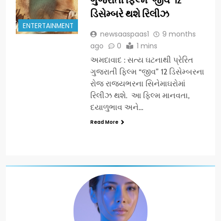
ડિસેમ્બરે થશે રિલીઝ
ENTERTAINMENT
newsaaspaas1
9 months
ago
0
1 mins
અમદાવાદ : સત્ય ઘટનાથી પ્રેરિત
ગુજરાતી ફિલ્મ “જીવ” 12 ડિસેમ્બરના
રોજ રાજ્યભરના સિનેમાઘરોમાં
રિલીઝ થશે. આ ફિલ્મ માનવતા,
દયાળુભાવ અને…
Read More