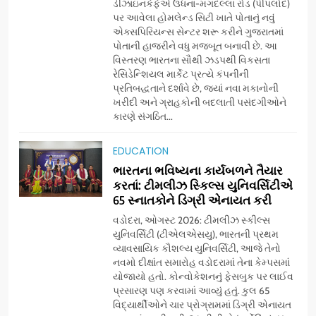
ડીઝાઇનકેફેએ ઉધના-મગદલ્લા રોડ (પીપલોદ)
પર આવેલા હોમલેન્ડ સિટી ખાતે પોતાનું નવું
એક્સપિરિયન્સ સેન્ટર શરૂ કરીને ગુજરાતમાં
પોતાની હાજરીને વધુ મજબૂત બનાવી છે. આ
વિસ્તરણ ભારતના સૌથી ઝડપથી વિકસતા
રેસિડેન્શિયલ માર્કેટ પ્રત્યે કંપનીની
પ્રતિબદ્ધતાને દર્શાવે છે, જ્યાં નવા મકાનોની
ખરીદી અને ગ્રાહકોની બદલાતી પસંદગીઓને
કારણે સંગઠિત...
5
અમદાવાદમાં યોજાયેલા ‘ઓકલ્ટ
EDUCATION
કોન્ક્લેવ 2026’માં ઈન્ટરનેશનલ
ભારતના ભવિષ્યના કાર્યબળને તૈયાર
ટેરોટ રીડર પુનિતજી લુલ્લા એ ટેરોટ
AHMEDABAD
કરતાં: ટીમલીઝ સ્કિલ્સ યુનિવર્સિટીએ
કાર્ડ રીડિંગ અંગે માહિતી આપી
65 સ્નાતકોને ડિગ્રી એનાયત કરી
6
વડોદરા, ઓગસ્ટ 2026: ટીમલીઝ સ્કીલ્સ
ગ્લોબલ એક્સેલન્સ ફોરમ દ્વારા
યુનિવર્સિટી (ટીએલએસયુ), ભારતની પ્રથમ
નેશનલ લીડરશિપ કોન્કલેવ તથા
વ્યાવસાયિક કૌશલ્ય યુનિવર્સિટી, આજે તેનો
નવમો દીક્ષાંત સમારોહ વડોદરામાં તેના કેમ્પસમાં
ભારત સમ્માન ૨૦૨૬નો ભવ્ય અને
BUSINESS
યોજાયો હતો. કોન્વોકેશનનું ફેસબુક પર લાઈવ
પ્રતિષ્ઠિત કાર્યક્રમ નવી દિલ્હીમાં
પ્રસારણ પણ કરવામાં આવ્યું હતું. કુલ 65
સફળતાપૂર્વક યોજાયો
વિદ્યાર્થીઓને ચાર પ્રોગ્રામમાં ડિગ્રી એનાયત
7