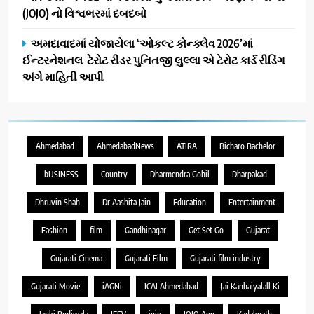
(JOJO) નો વિશ્વભરમાં દબદબો
અમદાવાદમાં યોજાયેલા ‘ઓકલ્ટ કોન્ક્લેવ 2026’માં
ઈન્ટરનેશનલ ટેરોટ રીડર પુનિતજી લુલ્લા એ ટેરોટ કાર્ડ રીડિંગ
અંગે માહિતી આપી
Ahmedabad
AhmedabadNews
ATIRA
Bicharo Bachelor
bUSINESS
Country
Dharmendra Gohil
Dharpakad
Dhruvin Shah
Dr Aashita Jain
Education
Entertainment
Fashion
film
Gandhinagar
Get Set Go
Gujarat
Gujarati Cinema
Gujarati Film
Gujarati film industry
Gujarati Movie
iAGNi
ICAI Ahmedabad
Jai Kanhaiyalall Ki