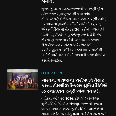
બનાવી
સુરત, ગુજરાત ૨૦૨૬: ભારતની અગ્રણી હોમ
ઇન્ટિરિયર બ્રાન્ડ્સમાંની એક એવી
ડીઝાઇનકેફેએ ઉધના-મગદલ્લા રોડ (પીપલોદ)
પર આવેલા હોમલેન્ડ સિટી ખાતે પોતાનું નવું
એક્સપિરિયન્સ સેન્ટર શરૂ કરીને ગુજરાતમાં
પોતાની હાજરીને વધુ મજબૂત બનાવી છે. આ
વિસ્તરણ ભારતના સૌથી ઝડપથી વિકસતા
રેસિડેન્શિયલ માર્કેટ પ્રત્યે કંપનીની
પ્રતિબદ્ધતાને દર્શાવે છે, જ્યાં નવા મકાનોની
ખરીદી અને ગ્રાહકોની બદલાતી પસંદગીઓને
કારણે સંગઠિત...
EDUCATION
ભારતના ભવિષ્યના કાર્યબળને તૈયાર
કરતાં: ટીમલીઝ સ્કિલ્સ યુનિવર્સિટીએ
65 સ્નાતકોને ડિગ્રી એનાયત કરી
વડોદરા, ઓગસ્ટ 2026: ટીમલીઝ સ્કીલ્સ
યુનિવર્સિટી (ટીએલએસયુ), ભારતની પ્રથમ
વ્યાવસાયિક કૌશલ્ય યુનિવર્સિટી, આજે તેનો
નવમો દીક્ષાંત સમારોહ વડોદરામાં તેના કેમ્પસમાં