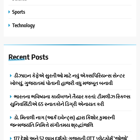
Sports
Technology
Recent
Posts
ડીઝાઇન કેફેએ સુરતીઓ માટે નવું એક્સપિરિયન્સ સેન્ટર
ખોલ્યું, ગુજરાતમાં પોતાની હાજરી વધુ મજબૂત બનાવી
ભારતના ભવિષ્યના કાર્યબળને તૈયાર કરતાં: ટીમલીઝ સ્કિલ્સ
યુનિવર્સિટીએ 65 સ્નાતકોને ડિગ્રી એનાયત કરી
ડો. મિતાલી નાગ (આર્ક ઇવેન્ટ્સ) દ્વારા કિશોર કુમારની
જન્મજયંતિ નિમિત્તે સંગીતમય શ્રદ્ધાંજલિ
177 દેશો અને 52 લાખ દર્શકો: ગુજરાતી OTT પ્લેટફોર્મ ‘જોજો’