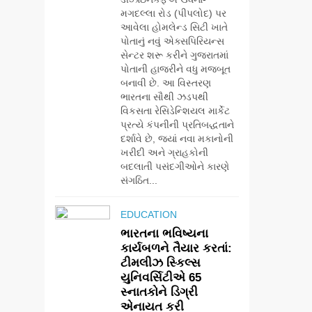
મગદલ્લા રોડ (પીપલોદ) પર
આવેલા હોમલેન્ડ સિટી ખાતે
પોતાનું નવું એક્સપિરિયન્સ
સેન્ટર શરૂ કરીને ગુજરાતમાં
પોતાની હાજરીને વધુ મજબૂત
બનાવી છે. આ વિસ્તરણ
ભારતના સૌથી ઝડપથી
વિકસતા રેસિડેન્શિયલ માર્કેટ
પ્રત્યે કંપનીની પ્રતિબદ્ધતાને
દર્શાવે છે, જ્યાં નવા મકાનોની
ખરીદી અને ગ્રાહકોની
બદલાતી પસંદગીઓને કારણે
સંગઠિત...
EDUCATION
ભારતના ભવિષ્યના
કાર્યબળને તૈયાર કરતાં:
ટીમલીઝ સ્કિલ્સ
યુનિવર્સિટીએ 65
સ્નાતકોને ડિગ્રી
એનાયત કરી