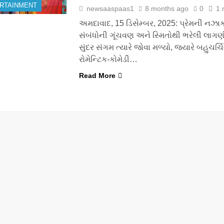
RTAINMENT
newsaaspaas1
8 months ago
0
1 
અમદાવાદ, 15 ડિસેમ્બર, 2025: પ્રેમની નઝા
સંબંધોની ગૂંચવણ અને સ્મિતોથી ભરેલી લા
સુંદર સંગમ ત્યારે જોવા મળ્યો, જ્યારે બહુચર્ચ
રોમેન્ટિક-કોમેડી…
Read More