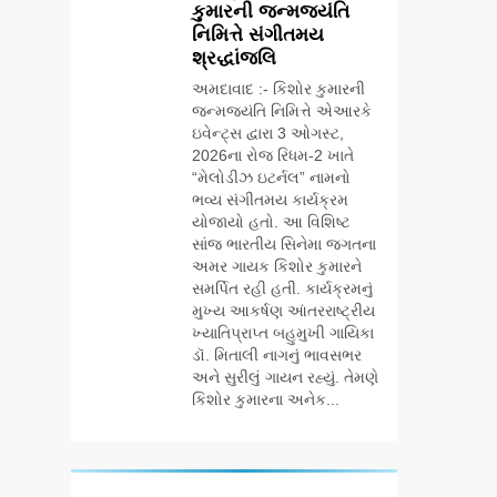
કુમારની જન્મજયંતિ
નિમિત્તે સંગીતમય
શ્રદ્ધાંજલિ
અમદાવાદ :- કિશોર કુમારની
જન્મજયંતિ નિમિત્તે એઆરકે
ઇવેન્ટ્સ દ્વારા 3 ઓગસ્ટ,
2026ના રોજ રિધમ-2 ખાતે
“મેલોડીઝ ઇટર્નલ” નામનો
ભવ્ય સંગીતમય કાર્યક્રમ
યોજાયો હતો. આ વિશિષ્ટ
સાંજ ભારતીય સિનેમા જગતના
અમર ગાયક કિશોર કુમારને
સમર્પિત રહી હતી. કાર્યક્રમનું
મુખ્ય આકર્ષણ આંતરરાષ્ટ્રીય
ખ્યાતિપ્રાપ્ત બહુમુખી ગાયિકા
ડૉ. મિતાલી નાગનું ભાવસભર
અને સુરીલું ગાયન રહ્યું. તેમણે
કિશોર કુમારના અનેક...