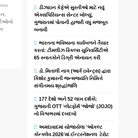
mins
ડીઝાઇન કેફેએ સુરતીઓ માટે નવું
કત,
એક્સપિરિયન્સ સેન્ટર ખોલ્યું,
ગણીઓનો
ગુજરાતમાં પોતાની હાજરી વધુ મજબૂત
િત
બનાવી
ભારતના ભવિષ્યના કાર્યબળને તૈયાર
કરતાં: ટીમલીઝ સ્કિલ્સ યુનિવર્સિટીએ
65 સ્નાતકોને ડિગ્રી એનાયત કરી
ડો. મિતાલી નાગ (આર્ક ઇવેન્ટ્સ) દ્વારા
કિશોર કુમારની જન્મજયંતિ નિમિત્તે
સંગીતમય શ્રદ્ધાંજલિ
177 દેશો અને 52 લાખ દર્શકો:
ગુજરાતી OTT પ્લેટફોર્મ ‘જોજો’ (JOJO)
નો વિશ્વભરમાં દબદબો
અમદાવાદમાં યોજાયેલા ‘ઓકલ્ટ
કોન્ક્લેવ 2026’માં ઈન્ટરનેશનલ ટેરોટ