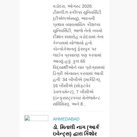
વડોદરા, ઓગસ્ટ 2026:
ટીમલીઝ સ્કીલ્સ યુનિવર્સિટી
(ટીએલએસયુ), ભારતની
પ્રથમ વ્યાવસાયિક કૌશલ્ય
યુનિવર્સિટી, આજે તેનો નવમો
દીક્ષાંત સમારોહ વડોદરામાં તેના
કેમ્પસમાં યોજાયો હતો.
કોન્વોકેશનનું ફેસબુક પર
લાઈવ પ્રસારણ પણ કરવામાં
આવ્યું હતું. કુલ 65
વિદ્યાર્થીઓને ચાર પ્રોગ્રામમાં
ડિગ્રી એનાયત કરવામાં આવી
હતી: 34 બીબીએ (માર્કેટિંગ),
16 બીસીએ (સોફ્ટવેર
ડેવલપમેન્ટ), 7 બીસીએ
(ઇન્ફ્રાસ્ટ્રક્ચર મેનેજમેન્ટ
સર્વિસિસ), અને 8...
AHMEDABAD
ડો. મિતાલી નાગ (આર્ક
ઇવેન્ટ્સ) દ્વારા કિશોર