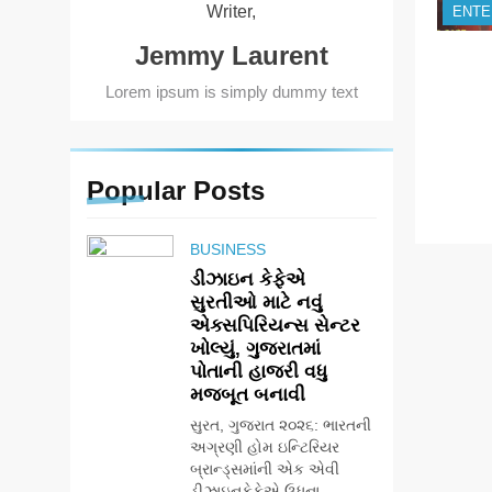
Writer,
ENTE
Jemmy Laurent
Lorem ipsum is simply dummy text
Popular
Posts
BUSINESS
ડીઝાઇન કેફેએ
સુરતીઓ માટે નવું
એક્સપિરિયન્સ સેન્ટર
ખોલ્યું, ગુજરાતમાં
પોતાની હાજરી વધુ
મજબૂત બનાવી
સુરત, ગુજરાત ૨૦૨૬: ભારતની
અગ્રણી હોમ ઇન્ટિરિયર
બ્રાન્ડ્સમાંની એક એવી
ડીઝાઇનકેફેએ ઉધના-