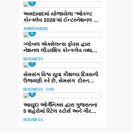
5
અમદાવાદમાં યોજાયેલા ‘ઓકલ્ટ
કોન્ક્લેવ 2026’માં ઈન્ટરનેશનલ
ટેરોટ રીડર પુનિતજી લુલ્લા એ ટેરોટ
AHMEDABAD
કાર્ડ રીડિંગ અંગે માહિતી આપી
6
ગ્લોબલ એક્સેલન્સ ફોરમ દ્વારા
નેશનલ લીડરશિપ કોન્કલેવ તથા
ભારત સમ્માન ૨૦૨૬નો ભવ્ય અને
BUSINESS
પ્રતિષ્ઠિત કાર્યક્રમ નવી દિલ્હીમાં
7
સફળતાપૂર્વક યોજાયો
સેમસંગ વિશ્વ યુવા કૌશલ્ય દિવસની
ઉજવણી કરે છે, સેમસંગ દોસ્ત
કૌશલ્ય વિકાસ કાર્યક્રમના 30
BUSINESS
CSR
ટોચના પ્રતિભાશાળી વિદ્યાર્થીઓનું
8
સન્માન કરે છે
આયુદા ઓર્ગેનિક્સ દ્વારા ગુજરાતના
5 શહેરોમાં રિટેલ સ્ટોર્સ અને ગીર
ગાયના વૈદિક વલોણા ઘી-દૂધની શુદ્ધ
BUSINESS
સેવાઓ સાથે વ્યાપક વિસ્તરણ