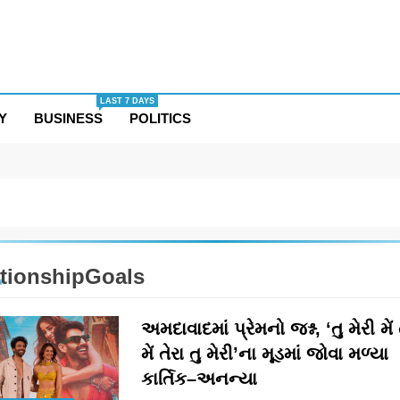
LAST 7 DAYS
Y
BUSINESS
POLITICS
tionshipGoals
અમદાવાદમાં પ્રેમનો જશ્ન, ‘તુ મેરી મેં 
મેં તેરા તુ મેરી’ના મૂડમાં જોવા મળ્યા
કાર્તિક–અનન્યા