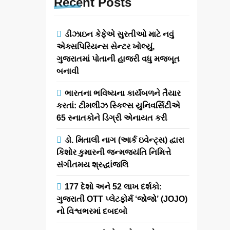
Recent
Posts
ડીઝાઇન કેફેએ સુરતીઓ માટે નવું
એક્સપિરિયન્સ સેન્ટર ખોલ્યું,
ગુજરાતમાં પોતાની હાજરી વધુ મજબૂત
બનાવી
ભારતના ભવિષ્યના કાર્યબળને તૈયાર
કરતાં: ટીમલીઝ સ્કિલ્સ યુનિવર્સિટીએ
65 સ્નાતકોને ડિગ્રી એનાયત કરી
ડો. મિતાલી નાગ (આર્ક ઇવેન્ટ્સ) દ્વારા
કિશોર કુમારની જન્મજયંતિ નિમિત્તે
સંગીતમય શ્રદ્ધાંજલિ
177 દેશો અને 52 લાખ દર્શકો:
ગુજરાતી OTT પ્લેટફોર્મ ‘જોજો’ (JOJO)
નો વિશ્વભરમાં દબદબો