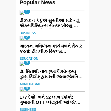
Popular News
1
ડીઝાઇન કેફેએ સુરતીઓ માટે નવું
એક્સપિરિયન્સ સેન્ટર ખોલ્યું,
ગુજરાતમાં પોતાની હાજરી વધુ
BUSINESS
મજબૂત બનાવી
2
ભારતના ભવિષ્યના કાર્યબળને તૈયાર
કરતાં: ટીમલીઝ સ્કિલ્સ
યુનિવર્સિટીએ 65 સ્નાતકોને ડિગ્રી
EDUCATION
એનાયત કરી
3
ડો. મિતાલી નાગ (આર્ક ઇવેન્ટ્સ)
દ્વારા કિશોર કુમારની જન્મજયંતિ
નિમિત્તે સંગીતમય શ્રદ્ધાંજલિ
AHMEDABAD
4
177 દેશો અને 52 લાખ દર્શકો:
ગુજરાતી OTT પ્લેટફોર્મ ‘જોજો’
(JOJO) નો વિશ્વભરમાં દબદબો
BUSINESS