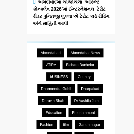
અમદાવાદમાં યોજાયેલા ‘ઓકલ્ટ
કોન્ક્લેવ 2026’માં ઈન્ટરનેશનલ ટેરોટ
રીડર પુનિતજી લુલ્લા એ ટેરોટ કાર્ડ રીડિંગ
અંગે માહિતી આપી
Ahmedabad
AhmedabadNews
ATIRA
Bicharo Bachelor
bUSINESS
Country
Dharmendra Gohil
Dharpakad
Dhruvin Shah
Dr Aashita Jain
Education
Entertainment
Fashion
film
Gandhinagar