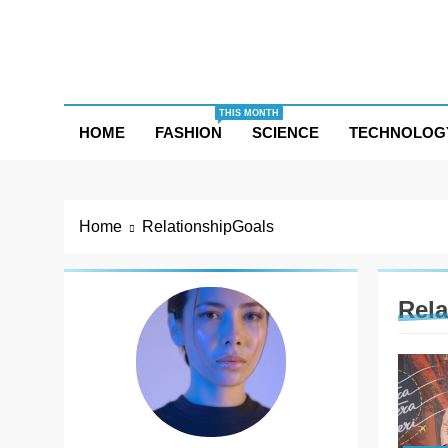
Skip
to
content
THIS MONTH
HOME
FASHION
SCIENCE
TECHNOLOG
Home
RelationshipGoals
Rela