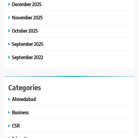
કાર્ડ રીડિંગ અંગે માહિતી આપી
December 2025
8
November 2025
ગ્લોબલ એક્સેલન્સ ફોરમ દ્વારા
નેશનલ લીડરશિપ કોન્કલેવ તથા
October 2025
ભારત સમ્માન ૨૦૨૬નો ભવ્ય અને
BUSINESS
September 2025
પ્રતિષ્ઠિત કાર્યક્રમ નવી દિલ્હીમાં
સફળતાપૂર્વક યોજાયો
September 2022
Categories
Ahmedabad
Business
CSR