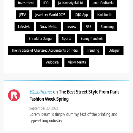
Investment
IPO
Jai Kanhaiyalall Ki
Janki Bodiwala
JEEV
Jewellery World 2025
JOJO App
Kadaknath
Lifestyle
Nirav Mehta
review
RSS
Samsung
Shraddha Dangar
Sports
Sunny Pancholi
The Institute of Chartered Accountants of India
Trending
Udaipur
Vadodara
Vicky Mehta
on
The Best Street Style From Paris
Blazethemes
Fashion Week Spring
September 29, 2022
Lorem Ipsum is simply dummy text of the printing and
typesetting industry.