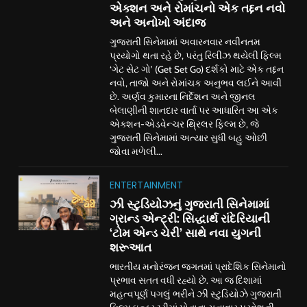
એક્શન અને રોમાંચનો એક તદ્દન નવો
અને અનોખો અંદાજ
ગુજરાતી સિનેમામાં અવારનવાર નવીનતમ
પ્રયોગો થતા રહે છે, પરંતુ રિલીઝ થયેલી ફિલ્મ
‘ગેટ સેટ ગો’ (Get Set Go) દર્શકો માટે એક તદ્દન
નવો, તાજો અને રોમાંચક અનુભવ લઈને આવી
છે. અર્ણવ કુમારના નિર્દેશન અને જીનલ
બેલાણીની શાનદાર વાર્તા પર આધારિત આ એક
એક્શન-એડવેન્ચર થ્રિલર ફિલ્મ છે, જે
ગુજરાતી સિનેમામાં અત્યાર સુધી બહુ ઓછી
જોવા મળેલી...
ENTERTAINMENT
ઝી સ્ટુડિયોઝનું ગુજરાતી સિનેમામાં
ગ્રાન્ડ એન્ટ્રી: સિદ્ધાર્થ રાંદેરિયાની
‘ટોમ એન્ડ ચેરી’ સાથે નવા યુગની
શરૂઆત
ભારતીય મનોરંજન જગતમાં પ્રાદેશિક સિનેમાનો
પ્રભાવ સતત વધી રહ્યો છે. આ જ દિશામાં
મહત્વપૂર્ણ પગલું ભરીને ઝી સ્ટુડિયોઝે ગુજરાતી