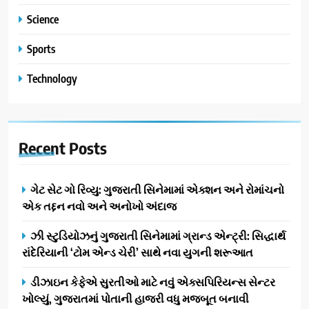
Science
Sports
Technology
Recent
Posts
ગેટ સેટ ગો રિવ્યુ: ગુજરાતી સિનેમામાં એક્શન અને રોમાંચનો
એક તદ્દન નવો અને અનોખો અંદાજ
ઝી સ્ટુડિયોઝનું ગુજરાતી સિનેમામાં ગ્રાન્ડ એન્ટ્રી: સિદ્ધાર્થ
રાંદેરિયાની ‘ટોમ એન્ડ ચેરી’ સાથે નવા યુગની શરૂઆત
ડીઝાઇન કેફેએ સુરતીઓ માટે નવું એક્સપિરિયન્સ સેન્ટર
ખોલ્યું, ગુજરાતમાં પોતાની હાજરી વધુ મજબૂત બનાવી