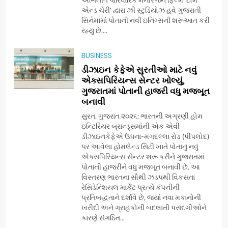
એન્ડ ચેરી’ દ્વારા ઝી સ્ટુડિયોઝ હવે ગુજરાતી
સિનેમામાં પોતાની નવી ઇનિંગ્સની શરૂઆત કરી
7
રહ્યું છે....
અમદાવાદમાં યોજાયેલા ‘ઓકલ્ટ
કોન્ક્લેવ 2026’માં ઈન્ટરનેશનલ
BUSINESS
ટેરોટ રીડર પુનિતજી લુલ્લા એ ટેરોટ
AHMEDABAD
ડીઝાઇન કેફેએ સુરતીઓ માટે નવું
કાર્ડ રીડિંગ અંગે માહિતી આપી
એક્સપિરિયન્સ સેન્ટર ખોલ્યું,
ગુજરાતમાં પોતાની હાજરી વધુ મજબૂત
8
બનાવી
ગ્લોબલ એક્સેલન્સ ફોરમ દ્વારા
નેશનલ લીડરશિપ કોન્કલેવ તથા
સુરત, ગુજરાત ૨૦૨૬: ભારતની અગ્રણી હોમ
ભારત સમ્માન ૨૦૨૬નો ભવ્ય અને
ઇન્ટિરિયર બ્રાન્ડ્સમાંની એક એવી
BUSINESS
ડીઝાઇનકેફેએ ઉધના-મગદલ્લા રોડ (પીપલોદ)
પ્રતિષ્ઠિત કાર્યક્રમ નવી દિલ્હીમાં
પર આવેલા હોમલેન્ડ સિટી ખાતે પોતાનું નવું
સફળતાપૂર્વક યોજાયો
એક્સપિરિયન્સ સેન્ટર શરૂ કરીને ગુજરાતમાં
1
પોતાની હાજરીને વધુ મજબૂત બનાવી છે. આ
ગેટ સેટ ગો રિવ્યુ: ગુજરાતી
વિસ્તરણ ભારતના સૌથી ઝડપથી વિકસતા
સિનેમામાં એક્શન અને રોમાંચનો
રેસિડેન્શિયલ માર્કેટ પ્રત્યે કંપનીની
એક તદ્દન નવો અને અનોખો
ENTERTAINMENT
પ્રતિબદ્ધતાને દર્શાવે છે, જ્યાં નવા મકાનોની
અંદાજ
ખરીદી અને ગ્રાહકોની બદલાતી પસંદગીઓને
કારણે સંગઠિત...
2