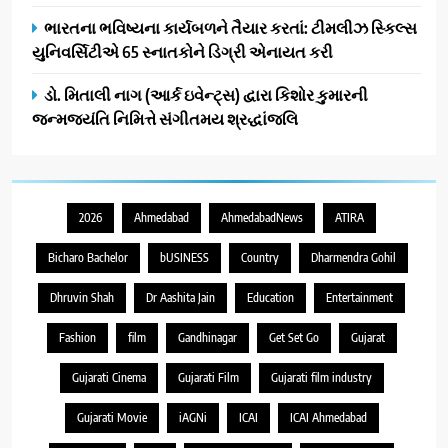
ભારતના ભવિષ્યના કાર્યબળને તૈયાર કરતાં: ટીમલીઝ સ્કિલ્સ
યુનિવર્સિટીએ 65 સ્નાતકોને ડિગ્રી એનાયત કરી
ડો. મિતાલી નાગ (આર્ક ઇવેન્ટ્સ) દ્વારા કિશોર કુમારની
જન્મજયંતિ નિમિત્તે સંગીતમય શ્રદ્ધાંજલિ
2026
Ahmedabad
AhmedabadNews
ATIRA
Bicharo Bachelor
bUSINESS
Country
Dharmendra Gohil
Dhruvin Shah
Dr Aashita Jain
Education
Entertainment
Fashion
film
Gandhinagar
Get Set Go
Gujarat
Gujarati Cinema
Gujarati Film
Gujarati film industry
Gujarati Movie
iAGNi
ICAI
ICAI Ahmedabad