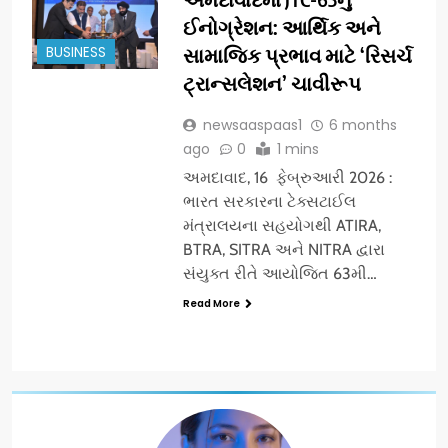
ઈનોગ્રેશન: આર્થિક અને
BUSINESS
સામાજિક પ્રભાવ માટે ‘રિસર્ચ
ટ્રાન્સલેશન’ ચાવીરૂપ
newsaaspaas1
6 months
ago
0
1 mins
અમદાવાદ, 16 ફેબ્રુઆરી 2026 :
ભારત સરકારના ટેક્સટાઈલ
મંત્રાલયના સહયોગથી ATIRA,
BTRA, SITRA અને NITRA દ્વારા
સંયુક્ત રીતે આયોજિત 63મી…
Read More