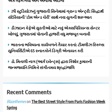
એક તદ્દન નવો અને અનોખો અંદાજ
સફળતાપૂર્વક યોજાયો
1
ઝી સ્ટુડિયોઝનું ગુજરાતી સિનેમામાં ગ્રાન્ડ એન્ટ્રી: સિદ્ધાર્થ
ગેટ સેટ ગો રિવ્યુ: ગુજરાતી
રાંદેરિયાની ‘ટોમ એન્ડ ચેરી’ સાથે નવા યુગની શરૂઆત
સિનેમામાં એક્શન અને રોમાંચનો
એક તદ્દન નવો અને અનોખો
ENTERTAINMENT
ડીઝાઇન કેફેએ સુરતીઓ માટે નવું એક્સપિરિયન્સ સેન્ટર
અંદાજ
ખોલ્યું, ગુજરાતમાં પોતાની હાજરી વધુ મજબૂત બનાવી
2
ઝી સ્ટુડિયોઝનું ગુજરાતી સિનેમામાં
ભારતના ભવિષ્યના કાર્યબળને તૈયાર કરતાં: ટીમલીઝ સ્કિલ્સ
ગ્રાન્ડ એન્ટ્રી: સિદ્ધાર્થ રાંદેરિયાની
યુનિવર્સિટીએ 65 સ્નાતકોને ડિગ્રી એનાયત કરી
‘ટોમ એન્ડ ચેરી’ સાથે નવા યુગની
ENTERTAINMENT
ડો. મિતાલી નાગ (આર્ક ઇવેન્ટ્સ) દ્વારા કિશોર કુમારની
શરૂઆત
જન્મજયંતિ નિમિત્તે સંગીતમય શ્રદ્ધાંજલિ
3
ડીઝાઇન કેફેએ સુરતીઓ માટે નવું
એક્સપિરિયન્સ સેન્ટર ખોલ્યું,
ગુજરાતમાં પોતાની હાજરી વધુ
Recent Comments
BUSINESS
મજબૂત બનાવી
on
The Best Street Style From Paris Fashion Week
Blazethemes
4
Spring
ભારતના ભવિષ્યના કાર્યબળને