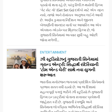
ગુજરાતી સિનેમામાં અવારનવાર નવીનતમ
પ્રયોગો થતા રહે છે, પરંતુ રિલીઝ થયેલી ફિલ્મ
‘ગેટ સેટ ગો’ (Get Set Go) દર્શકો માટે એક તદ્દન
નવો, તાજો અને રોમાંચક અનુભવ લઈને આવી
છે. અર્ણવ કુમારના નિર્દેશન અને જીનલ
બેલાણીની શાનદાર વાર્તા પર આધારિત આ એક
એક્શન-એડવેન્ચર થ્રિલર ફિલ્મ છે, જે
ગુજરાતી સિનેમામાં અત્યાર સુધી બહુ ઓછી
જોવા મળેલી...
ENTERTAINMENT
5
ઝી સ્ટુડિયોઝનું ગુજરાતી સિનેમામાં
ડો. મિતાલી નાગ (આર્ક ઇવેન્ટ્સ)
ગ્રાન્ડ એન્ટ્રી: સિદ્ધાર્થ રાંદેરિયાની
દ્વારા કિશોર કુમારની જન્મજયંતિ
‘ટોમ એન્ડ ચેરી’ સાથે નવા યુગની
શરૂઆત
નિમિત્તે સંગીતમય શ્રદ્ધાંજલિ
AHMEDABAD
ભારતીય મનોરંજન જગતમાં પ્રાદેશિક સિનેમાનો
પ્રભાવ સતત વધી રહ્યો છે. આ જ દિશામાં
6
મહત્વપૂર્ણ પગલું ભરીને ઝી સ્ટુડિયોઝે ગુજરાતી
177 દેશો અને 52 લાખ દર્શકો:
ફિલ્મ ઇન્ડસ્ટ્રીમાં પોતાના સત્તાવાર પ્રવેશની
ગુજરાતી OTT પ્લેટફોર્મ ‘જોજો’
જાહેરાત કરી છે. ગુજરાતી રંગભૂમિ અને
સિનેમાના લોકપ્રિય અભિનેતા સિદ્ધાર્થ રાંદેરિયા
(JOJO) નો વિશ્વભરમાં દબદબો
BUSINESS
અભિનીત પારિવારિક મનોરંજન ફિલ્મ ‘ટોમ