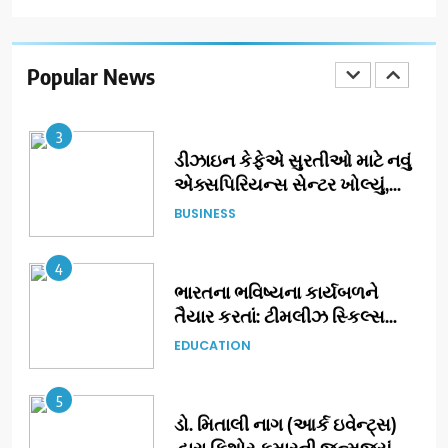
ઝી સ્ટુડિયોઝનું ગુજરાતી સિનેમામાં
ગ્રાન્ડ એન્ટ્રી: સિદ્ધાર્થ રાંદેરિયાની
‘ટોમ એન્ડ ચેરી’ સાથે નવા યુગની
Popular News
ENTERTAINMENT
શરૂઆત
3
ડીઝાઇન કેફેએ સુરતીઓ માટે નવું
એક્સપિરિયન્સ સેન્ટર ખોલ્યું,
ગુજરાતમાં પોતાની હાજરી વધુ
BUSINESS
મજબૂત બનાવી
4
ભારતના ભવિષ્યના કાર્યબળને
તૈયાર કરતાં: ટીમલીઝ સ્કિલ્સ
યુનિવર્સિટીએ 65 સ્નાતકોને ડિગ્રી
EDUCATION
એનાયત કરી
5
ડો. મિતાલી નાગ (આર્ક ઇવેન્ટ્સ)
દ્વારા કિશોર કુમારની જન્મજયંતિ