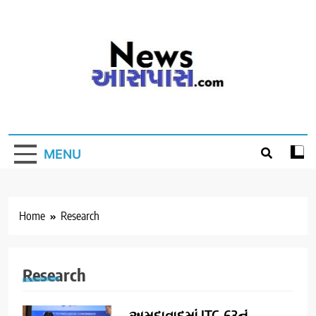
Skip
to
content
MENU
Home
Research
Research
અમદાવાદમાં JTC-63નું