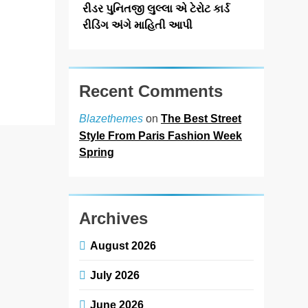
‘સોર્ટમાયકોલેજ
રીડર પુનિતજી લુલ્લા એ ટેરોટ કાર્ડ
સમિટ’ (SMC) ની
રીડિંગ અંગે માહિતી આપી
બીજી આવૃત્તિનું
આજે ૨૭…
Read More
Recent Comments
on
The Best Street
Blazethemes
Style From Paris Fashion Week
Spring
Archives
August 2026
July 2026
June 2026