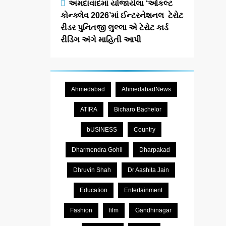
અમદાવાદમાં યોજાયેલા ‘ઓકલ્ટ
કોન્ક્લેવ 2026’માં ઈન્ટરનેશનલ ટેરોટ
રીડર પુનિતજી લુલ્લા એ ટેરોટ કાર્ડ
રીડિંગ અંગે માહિતી આપી
Ahmedabad
AhmedabadNews
ATIRA
Bicharo Bachelor
bUSINESS
Country
Dharmendra Gohil
Dharpakad
Dhruvin Shah
Dr Aashita Jain
Education
Entertainment
Fashion
film
Gandhinagar