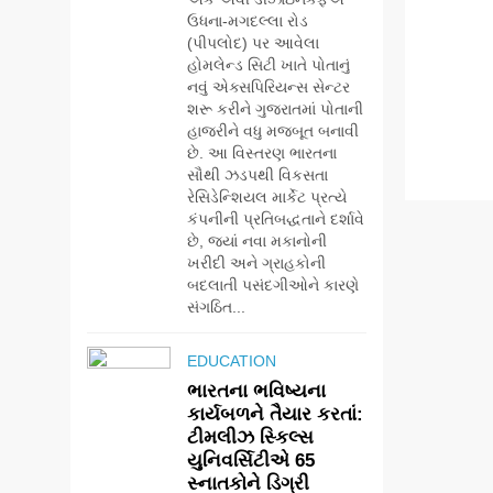
ઉધના-મગદલ્લા રોડ
(પીપલોદ) પર આવેલા
હોમલેન્ડ સિટી ખાતે પોતાનું
નવું એક્સપિરિયન્સ સેન્ટર
શરૂ કરીને ગુજરાતમાં પોતાની
હાજરીને વધુ મજબૂત બનાવી
છે. આ વિસ્તરણ ભારતના
સૌથી ઝડપથી વિકસતા
રેસિડેન્શિયલ માર્કેટ પ્રત્યે
કંપનીની પ્રતિબદ્ધતાને દર્શાવે
છે, જ્યાં નવા મકાનોની
ખરીદી અને ગ્રાહકોની
બદલાતી પસંદગીઓને કારણે
સંગઠિત...
EDUCATION
ભારતના ભવિષ્યના
કાર્યબળને તૈયાર કરતાં:
ટીમલીઝ સ્કિલ્સ
યુનિવર્સિટીએ 65
સ્નાતકોને ડિગ્રી