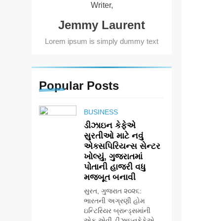
Writer,
Jemmy Laurent
Lorem ipsum is simply dummy text
Popular
Posts
BUSINESS
ડીઝાઇન કેફેએ
સુરતીઓ માટે નવું
એક્સપિરિયન્સ સેન્ટર
ખોલ્યું, ગુજરાતમાં
પોતાની હાજરી વધુ
મજબૂત બનાવી
સુરત, ગુજરાત ૨૦૨૬:
ભારતની અગ્રણી હોમ
ઇન્ટિરિયર બ્રાન્ડ્સમાંની
એક એવી ડીઝાઇનકેફેએ