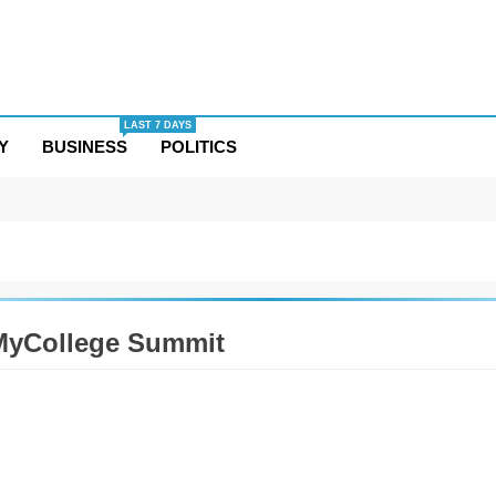
LAST 7 DAYS
Y
BUSINESS
POLITICS
MyCollege Summit
DABAD
CSR