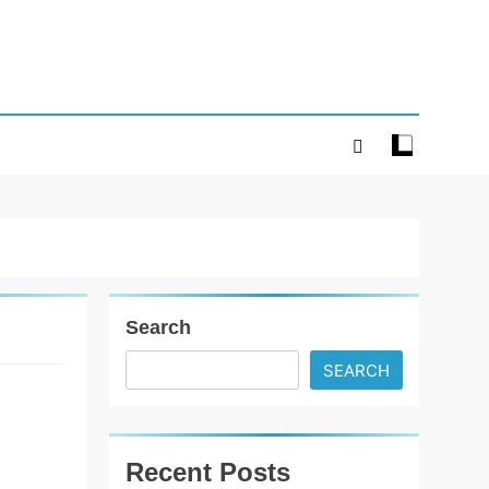
Search
SEARCH
સોર્ટમાયકોલેજ
દ્વારાઅમદાવાદમાં
ભારતના
Recent Posts