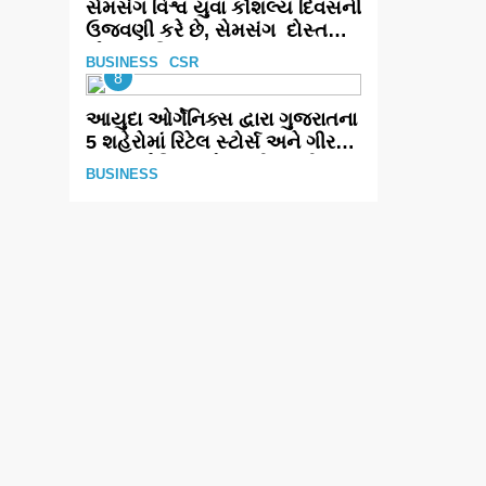
સેમસંગ વિશ્વ યુવા કૌશલ્ય દિવસની
ઉજવણી કરે છે, સેમસંગ દોસ્ત
કૌશલ્ય વિકાસ કાર્યક્રમના 30
BUSINESS
CSR
ટોચના પ્રતિભાશાળી વિદ્યાર્થીઓનું
8
સન્માન કરે છે
આયુદા ઓર્ગેનિક્સ દ્વારા ગુજરાતના
5 શહેરોમાં રિટેલ સ્ટોર્સ અને ગીર
ગાયના વૈદિક વલોણા ઘી-દૂધની શુદ્ધ
BUSINESS
સેવાઓ સાથે વ્યાપક વિસ્તરણ