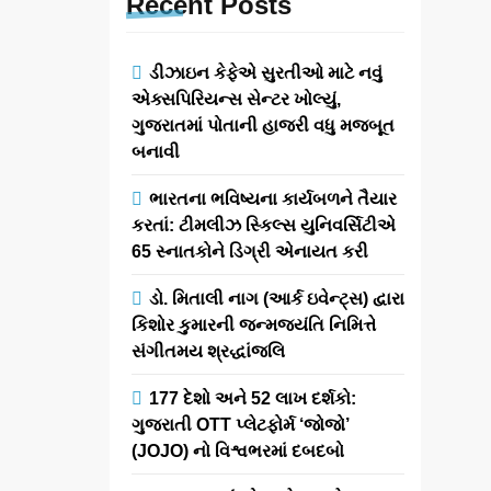
Recent
Posts
ડીઝાઇન કેફેએ સુરતીઓ માટે નવું
એક્સપિરિયન્સ સેન્ટર ખોલ્યું,
ગુજરાતમાં પોતાની હાજરી વધુ મજબૂત
બનાવી
ભારતના ભવિષ્યના કાર્યબળને તૈયાર
કરતાં: ટીમલીઝ સ્કિલ્સ યુનિવર્સિટીએ
65 સ્નાતકોને ડિગ્રી એનાયત કરી
ડો. મિતાલી નાગ (આર્ક ઇવેન્ટ્સ) દ્વારા
કિશોર કુમારની જન્મજયંતિ નિમિત્તે
સંગીતમય શ્રદ્ધાંજલિ
177 દેશો અને 52 લાખ દર્શકો:
ગુજરાતી OTT પ્લેટફોર્મ ‘જોજો’
(JOJO) નો વિશ્વભરમાં દબદબો