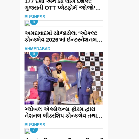
177 દેશો અને 52 લાખ દર્શકો:
ગુજરાતી OTT પ્લેટફોર્મ ‘જોજો’
(JOJO) નો વિશ્વભરમાં દબદબો
BUSINESS
5
અમદાવાદમાં યોજાયેલા ‘ઓકલ્ટ
કોન્ક્લેવ 2026’માં ઈન્ટરનેશનલ
ટેરોટ રીડર પુનિતજી લુલ્લા એ ટેરોટ
AHMEDABAD
કાર્ડ રીડિંગ અંગે માહિતી આપી
6
ગ્લોબલ એક્સેલન્સ ફોરમ દ્વારા
નેશનલ લીડરશિપ કોન્કલેવ તથા
ભારત સમ્માન ૨૦૨૬નો ભવ્ય અને
BUSINESS
પ્રતિષ્ઠિત કાર્યક્રમ નવી દિલ્હીમાં
7
સફળતાપૂર્વક યોજાયો