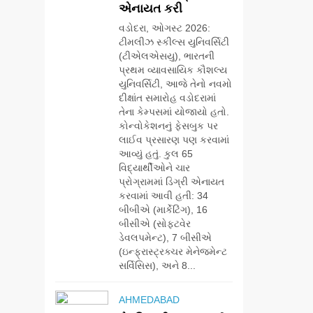
એનાયત કરી
વડોદરા, ઓગસ્ટ 2026:
ટીમલીઝ સ્કીલ્સ યુનિવર્સિટી
(ટીએલએસયુ), ભારતની
પ્રથમ વ્યાવસાયિક કૌશલ્ય
યુનિવર્સિટી, આજે તેનો નવમો
દીક્ષાંત સમારોહ વડોદરામાં
તેના કેમ્પસમાં યોજાયો હતો.
કોન્વોકેશનનું ફેસબુક પર
લાઈવ પ્રસારણ પણ કરવામાં
આવ્યું હતું. કુલ 65
વિદ્યાર્થીઓને ચાર
પ્રોગ્રામમાં ડિગ્રી એનાયત
કરવામાં આવી હતી: 34
બીબીએ (માર્કેટિંગ), 16
બીસીએ (સોફ્ટવેર
ડેવલપમેન્ટ), 7 બીસીએ
(ઇન્ફ્રાસ્ટ્રક્ચર મેનેજમેન્ટ
સર્વિસિસ), અને 8...
AHMEDABAD