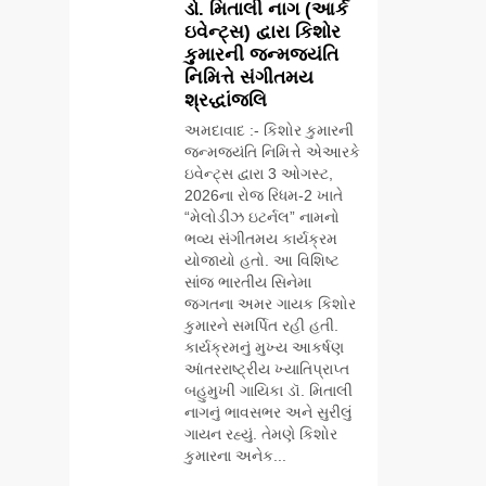
ડો. મિતાલી નાગ (આર્ક
ઇવેન્ટ્સ) દ્વારા કિશોર
કુમારની જન્મજયંતિ
નિમિત્તે સંગીતમય
શ્રદ્ધાંજલિ
અમદાવાદ :- કિશોર કુમારની
જન્મજયંતિ નિમિત્તે એઆરકે
ઇવેન્ટ્સ દ્વારા 3 ઓગસ્ટ,
2026ના રોજ રિધમ-2 ખાતે
“મેલોડીઝ ઇટર્નલ” નામનો
ભવ્ય સંગીતમય કાર્યક્રમ
યોજાયો હતો. આ વિશિષ્ટ
સાંજ ભારતીય સિનેમા
જગતના અમર ગાયક કિશોર
કુમારને સમર્પિત રહી હતી.
કાર્યક્રમનું મુખ્ય આકર્ષણ
આંતરરાષ્ટ્રીય ખ્યાતિપ્રાપ્ત
બહુમુખી ગાયિકા ડૉ. મિતાલી
નાગનું ભાવસભર અને સુરીલું
ગાયન રહ્યું. તેમણે કિશોર
કુમારના અનેક...