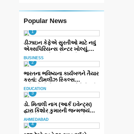
Popular News
1
ડીઝાઇન કેફેએ સુરતીઓ માટે નવું
એક્સપિરિયન્સ સેન્ટર ખોલ્યું,
ગુજરાતમાં પોતાની હાજરી વધુ
BUSINESS
મજબૂત બનાવી
2
ભારતના ભવિષ્યના કાર્યબળને તૈયાર
કરતાં: ટીમલીઝ સ્કિલ્સ
યુનિવર્સિટીએ 65 સ્નાતકોને ડિગ્રી
EDUCATION
એનાયત કરી
3
ડો. મિતાલી નાગ (આર્ક ઇવેન્ટ્સ)
દ્વારા કિશોર કુમારની જન્મજયંતિ
નિમિત્તે સંગીતમય શ્રદ્ધાંજલિ
AHMEDABAD
4