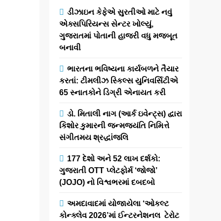
અગ્રણી
ડીઝાઇન કેફેએ સુરતીઓ માટે નવું
એડ્યુટેનમેન્ટ
એક્સપિરિયન્સ સેન્ટર ખોલ્યું,
ફેસ્ટિવલ ‘SMC
ગુજરાતમાં પોતાની હાજરી વધુ મજબૂત
સમિટ’ ની બીજી
બનાવી
એડિશનનું ભવ્ય
ભારતના ભવિષ્યના કાર્યબળને તૈયાર
આયોજન
કરતાં: ટીમલીઝ સ્કિલ્સ યુનિવર્સિટીએ
65 સ્નાતકોને ડિગ્રી એનાયત કરી
newsaaspaas1
1
ડો. મિતાલી નાગ (આર્ક ઇવેન્ટ્સ) દ્વારા
month ago
0
1
કિશોર કુમારની જન્મજયંતિ નિમિત્તે
mins
સંગીતમય શ્રદ્ધાંજલિ
અમદાવાદ, ગુજરાત:
શિક્ષણ અને
177 દેશો અને 52 લાખ દર્શકો:
મનોરંજનના અનોખા
ગુજરાતી OTT પ્લેટફોર્મ ‘જોજો’
સમન્વય સમાન
(JOJO) નો વિશ્વભરમાં દબદબો
ભારતના અગ્રણી
એડ્યુટેનમેન્ટ
અમદાવાદમાં યોજાયેલા ‘ઓકલ્ટ
ફેસ્ટિવલ
કોન્ક્લેવ 2026’માં ઈન્ટરનેશનલ ટેરોટ