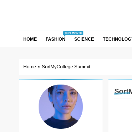
Skip
to
content
THIS MONTH
HOME
FASHION
SCIENCE
TECHNOLOG
Home
SortMyCollege Summit
Sort
AHME