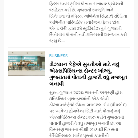
ફિલ્મ ઇન્ડસ્ટ્રીમાં પોતાના સત્તાવાર પ્રવેશની
જાહેરાત કરી છે. ગુજરાતી રંગભૂમિ અને
સિનેમાના લોકપ્રિય અભિનેતા સિદ્ધાર્થ રાંદેરિયા
અભિનીત પારિવારિક મનોરંજન ફિલ્મ ‘ટોમ
એન્ડ ચેરી’ દ્વારા ઝી સ્ટુડિયોઝ હવે ગુજરાતી
સિનેમામાં પોતાની નવી ઇનિંગ્સની શરૂઆત કરી
રહ્યું છે....
BUSINESS
5
177 દેશો અને 52 લાખ દર્શકો:
ડીઝાઇન કેફેએ સુરતીઓ માટે નવું
ગુજરાતી OTT પ્લેટફોર્મ ‘જોજો’
એક્સપિરિયન્સ સેન્ટર ખોલ્યું,
ગુજરાતમાં પોતાની હાજરી વધુ મજબૂત
(JOJO) નો વિશ્વભરમાં દબદબો
BUSINESS
બનાવી
સુરત, ગુજરાત ૨૦૨૬: ભારતની અગ્રણી હોમ
6
ઇન્ટિરિયર બ્રાન્ડ્સમાંની એક એવી
અમદાવાદમાં યોજાયેલા ‘ઓકલ્ટ
ડીઝાઇનકેફેએ ઉધના-મગદલ્લા રોડ (પીપલોદ)
કોન્ક્લેવ 2026’માં ઈન્ટરનેશનલ
પર આવેલા હોમલેન્ડ સિટી ખાતે પોતાનું નવું
એક્સપિરિયન્સ સેન્ટર શરૂ કરીને ગુજરાતમાં
ટેરોટ રીડર પુનિતજી લુલ્લા એ ટેરોટ
AHMEDABAD
પોતાની હાજરીને વધુ મજબૂત બનાવી છે. આ
કાર્ડ રીડિંગ અંગે માહિતી આપી
વિસ્તરણ ભારતના સૌથી ઝડપથી વિકસતા
રેસિડેન્શિયલ માર્કેટ પ્રત્યે કંપનીની
7