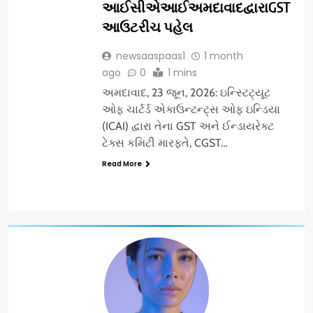
આઈસીએઆઈઅમદાવાદદ્વારાGST
આઉટરીચ પહેલ
newsaaspaas1
1 month
ago
0
1 mins
અમદાવાદ, 23 જૂન, 2026: ઇન્સ્ટિટ્યૂટ
ઓફ ચાર્ટર્ડ એકાઉન્ટન્ટ્સ ઓફ ઇન્ડિયા
(ICAI) દ્વારા તેના GST અને ઈન્ડાયરેક્ટ
ટેક્સ કમિટી મારફતે, CGST…
Read More