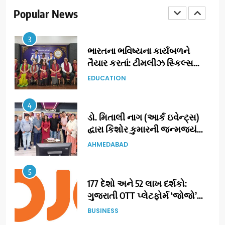
ગુજરાતમાં પોતાની હાજરી વધુ
Popular News
BUSINESS
મજબૂત બનાવી
3
ભારતના ભવિષ્યના કાર્યબળને
તૈયાર કરતાં: ટીમલીઝ સ્કિલ્સ
યુનિવર્સિટીએ 65 સ્નાતકોને ડિગ્રી
EDUCATION
એનાયત કરી
4
ડો. મિતાલી નાગ (આર્ક ઇવેન્ટ્સ)
દ્વારા કિશોર કુમારની જન્મજયંતિ
નિમિત્તે સંગીતમય શ્રદ્ધાંજલિ
AHMEDABAD
5
177 દેશો અને 52 લાખ દર્શકો:
ગુજરાતી OTT પ્લેટફોર્મ ‘જોજો’
(JOJO) નો વિશ્વભરમાં દબદબો
BUSINESS