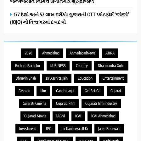
જન્મજયંતિ નિમિત્તે સંગીતમય શ્રદ્ધાંજલિ
177 દેશો અને 52 લાખ દર્શકો: ગુજરાતી OTT પ્લેટફોર્મ ‘જોજો’
(JOJO) નો વિશ્વભરમાં દબદબો
2026
Ahmedabad
AhmedabadNews
ATIRA
Bicharo Bachelor
bUSINESS
Country
Dharmendra Gohil
Dhruvin Shah
Dr Aashita Jain
Education
Entertainment
Fashion
film
Gandhinagar
Get Set Go
Gujarat
Gujarati Cinema
Gujarati Film
Gujarati film industry
Gujarati Movie
iAGNi
ICAI
ICAI Ahmedabad
Investment
IPO
Jai Kanhaiyalall Ki
Janki Bodiwala