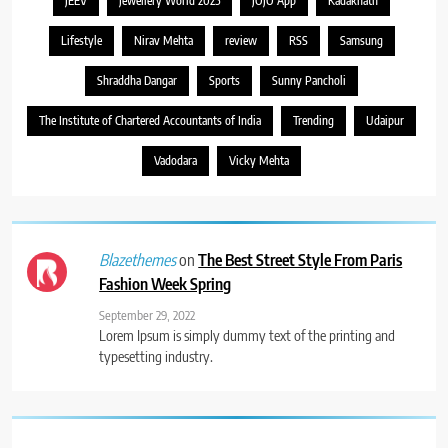
JEEV
Jewellery World 2025
JOJO App
Kadaknath
Lifestyle
Nirav Mehta
review
RSS
Samsung
Shraddha Dangar
Sports
Sunny Pancholi
The Institute of Chartered Accountants of India
Trending
Udaipur
Vadodara
Vicky Mehta
on
The Best Street Style From Paris
Blazethemes
Fashion Week Spring
September 29, 2022
Lorem Ipsum is simply dummy text of the printing and
typesetting industry.