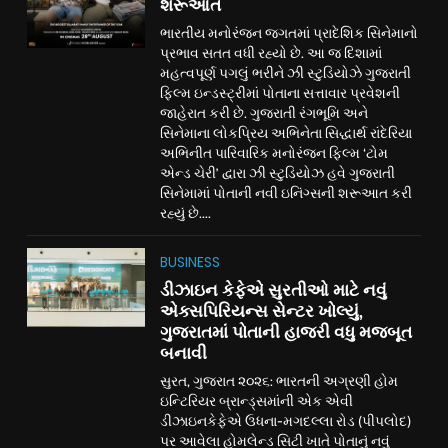
શરૂઆત
ભારતીય મનોરંજન જગતમાં પ્રાદેશિક સિનેમાનો
પ્રભાવ સતત વધી રહ્યો છે. આ જ દિશામાં
મહત્વપૂર્ણ પગલું ભરીને ઝી સ્ટુડિયોઝે ગુજરાતી
ફિલ્મ ઇન્ડસ્ટ્રીમાં પોતાના સત્તાવાર પ્રવેશની
જાહેરાત કરી છે. ગુજરાતી રંગભૂમિ અને
સિનેમાના લોકપ્રિય અભિનેતા સિદ્ધાર્થ રાંદેરિયા
અભિનીત પારિવારિક મનોરંજન ફિલ્મ ‘ટોમ
એન્ડ ચેરી’ દ્વારા ઝી સ્ટુડિયોઝ હવે ગુજરાતી
સિનેમામાં પોતાની નવી ઇનિંગ્સની શરૂઆત કરી
રહ્યું છે....
BUSINESS
ડીઝાઇન કેફેએ સુરતીઓ માટે નવું
એક્સપિરિયન્સ સેન્ટર ખોલ્યું,
ગુજરાતમાં પોતાની હાજરી વધુ મજબૂત
બનાવી
સુરત, ગુજરાત ૨૦૨૬: ભારતની અગ્રણી હોમ
ઇન્ટિરિયર બ્રાન્ડ્સમાંની એક એવી
ડીઝાઇનકેફેએ ઉધના-મગદલ્લા રોડ (પીપલોદ)
પર આવેલા હોમલેન્ડ સિટી ખાતે પોતાનું નવું