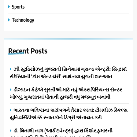
Sports
Technology
Recent
Posts
ઝી સ્ટુડિયોઝનું ગુજરાતી સિનેમામાં ગ્રાન્ડ એન્ટ્રી: સિદ્ધાર્થ
રાંદેરિયાની ‘ટોમ એન્ડ ચેરી’ સાથે નવા યુગની શરૂઆત
ડીઝાઇન કેફેએ સુરતીઓ માટે નવું એક્સપિરિયન્સ સેન્ટર
ખોલ્યું, ગુજરાતમાં પોતાની હાજરી વધુ મજબૂત બનાવી
ભારતના ભવિષ્યના કાર્યબળને તૈયાર કરતાં: ટીમલીઝ સ્કિલ્સ
યુનિવર્સિટીએ 65 સ્નાતકોને ડિગ્રી એનાયત કરી
ડો. મિતાલી નાગ (આર્ક ઇવેન્ટ્સ) દ્વારા કિશોર કુમારની