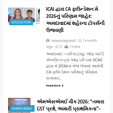
ICAI દ્વારા CA ફાઉન્ડેશન મે
2026નું પરિણામ જાહેર:
EDUCATION
અમદાવાદમાં શહેરના ટોપર્સની
ઉજવણી
newsaaspaas1
1 month
ago
0
1 mins
અમદાવાદ — ઇન્સ્ટિટ્યૂટ ઑફ ચાર્ટર્ડ
એકાઉન્ટન્ટ્સ ઑફ ઇન્ડિયા (ICAI)
દ્વારા મે 2026ના રોજ લેવામાં આવેલી
CA ફાઉન્ડેશન પરીક્ષાનું પરિણામ
સત્તાવાર…
Read More
એમએસએમઈ વીક 2026: “તમારા
GST પ્રશ્નો, અમારી પ્રાથમિકતા”–
AHMEDABAD