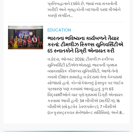
પ્રતિબદ્ધતાને દર્શાવે છે, જ્યાં નવા મકાનોની
ગ્લોબલ એક્સેલન્સ ફોરમ દ્વારા
ખરીદી અને ગ્રાહકોની બદલાતી પસંદગીઓને
નેશનલ લીડરશિપ કોન્કલેવ તથા
કારણે સંગઠિત...
ભારત સમ્માન ૨૦૨૬નો ભવ્ય અને
BUSINESS
પ્રતિષ્ઠિત કાર્યક્રમ નવી દિલ્હીમાં
EDUCATION
સફળતાપૂર્વક યોજાયો
ભારતના ભવિષ્યના કાર્યબળને તૈયાર
8
કરતાં: ટીમલીઝ સ્કિલ્સ યુનિવર્સિટીએ
સેમસંગ વિશ્વ યુવા કૌશલ્ય
65 સ્નાતકોને ડિગ્રી એનાયત કરી
દિવસની ઉજવણી કરે છે, સેમસંગ
દોસ્ત કૌશલ્ય વિકાસ કાર્યક્રમના
વડોદરા, ઓગસ્ટ 2026: ટીમલીઝ સ્કીલ્સ
BUSINESS
CSR
યુનિવર્સિટી (ટીએલએસયુ), ભારતની પ્રથમ
30 ટોચના પ્રતિભાશાળી
વ્યાવસાયિક કૌશલ્ય યુનિવર્સિટી, આજે તેનો
વિદ્યાર્થીઓનું સન્માન કરે છે
નવમો દીક્ષાંત સમારોહ વડોદરામાં તેના કેમ્પસમાં
1
યોજાયો હતો. કોન્વોકેશનનું ફેસબુક પર લાઈવ
ઝી સ્ટુડિયોઝનું ગુજરાતી સિનેમામાં
પ્રસારણ પણ કરવામાં આવ્યું હતું. કુલ 65
ગ્રાન્ડ એન્ટ્રી: સિદ્ધાર્થ રાંદેરિયાની
વિદ્યાર્થીઓને ચાર પ્રોગ્રામમાં ડિગ્રી એનાયત
‘ટોમ એન્ડ ચેરી’ સાથે નવા યુગની
ENTERTAINMENT
કરવામાં આવી હતી: 34 બીબીએ (માર્કેટિંગ), 16
શરૂઆત
બીસીએ (સોફ્ટવેર ડેવલપમેન્ટ), 7 બીસીએ
(ઇન્ફ્રાસ્ટ્રક્ચર મેનેજમેન્ટ સર્વિસિસ), અને 8...
2
ડીઝાઇન કેફેએ સુરતીઓ માટે નવું
એક્સપિરિયન્સ સેન્ટર ખોલ્યું,