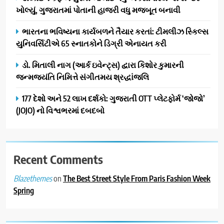
ખોલ્યું, ગુજરાતમાં પોતાની હાજરી વધુ મજબૂત બનાવી
ગ્રાન્ડ એન્ટ્રી: સિદ્ધાર્થ રાંદેરિયાની
‘ટોમ એન્ડ ચેરી’ સાથે નવા યુગની
ENTERTAINMENT
ભારતના ભવિષ્યના કાર્યબળને તૈયાર કરતાં: ટીમલીઝ સ્કિલ્સ
શરૂઆત
યુનિવર્સિટીએ 65 સ્નાતકોને ડિગ્રી એનાયત કરી
2
ડીઝાઇન કેફેએ સુરતીઓ માટે નવું
ડો. મિતાલી નાગ (આર્ક ઇવેન્ટ્સ) દ્વારા કિશોર કુમારની
એક્સપિરિયન્સ સેન્ટર ખોલ્યું,
જન્મજયંતિ નિમિત્તે સંગીતમય શ્રદ્ધાંજલિ
ગુજરાતમાં પોતાની હાજરી વધુ
BUSINESS
177 દેશો અને 52 લાખ દર્શકો: ગુજરાતી OTT પ્લેટફોર્મ ‘જોજો’
મજબૂત બનાવી
(JOJO) નો વિશ્વભરમાં દબદબો
3
ભારતના ભવિષ્યના કાર્યબળને
તૈયાર કરતાં: ટીમલીઝ સ્કિલ્સ
યુનિવર્સિટીએ 65 સ્નાતકોને ડિગ્રી
Recent Comments
EDUCATION
એનાયત કરી
on
The Best Street Style From Paris Fashion Week
Blazethemes
4
Spring
ડો. મિતાલી નાગ (આર્ક ઇવેન્ટ્સ)
દ્વારા કિશોર કુમારની જન્મજયંતિ
નિમિત્તે સંગીતમય શ્રદ્ધાંજલિ
AHMEDABAD