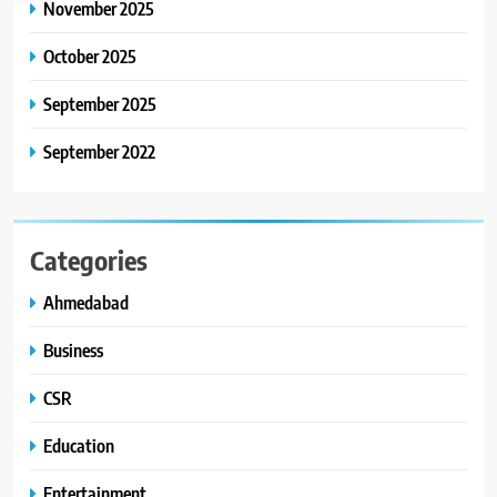
8
November 2025
સેમસંગ વિશ્વ યુવા કૌશલ્ય
દિવસની ઉજવણી કરે છે, સેમસંગ
October 2025
દોસ્ત કૌશલ્ય વિકાસ કાર્યક્રમના
BUSINESS
CSR
September 2025
30 ટોચના પ્રતિભાશાળી
વિદ્યાર્થીઓનું સન્માન કરે છે
September 2022
Categories
Ahmedabad
Business
CSR
Education
Entertainment