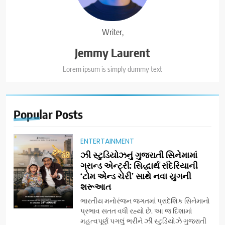
Writer,
Jemmy Laurent
Lorem ipsum is simply dummy text
Popular
Posts
ENTERTAINMENT
ઝી સ્ટુડિયોઝનું ગુજરાતી સિનેમામાં
ગ્રાન્ડ એન્ટ્રી: સિદ્ધાર્થ રાંદેરિયાની
‘ટોમ એન્ડ ચેરી’ સાથે નવા યુગની
શરૂઆત
ભારતીય મનોરંજન જગતમાં પ્રાદેશિક સિનેમાનો
પ્રભાવ સતત વધી રહ્યો છે. આ જ દિશામાં
મહત્વપૂર્ણ પગલું ભરીને ઝી સ્ટુડિયોઝે ગુજરાતી