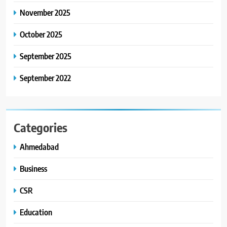
8
November 2025
ગ્લોબલ એક્સેલન્સ ફોરમ દ્વારા
નેશનલ લીડરશિપ કોન્કલેવ તથા
October 2025
ભારત સમ્માન ૨૦૨૬નો ભવ્ય અને
BUSINESS
September 2025
પ્રતિષ્ઠિત કાર્યક્રમ નવી દિલ્હીમાં
સફળતાપૂર્વક યોજાયો
September 2022
Categories
Ahmedabad
Business
CSR
Education