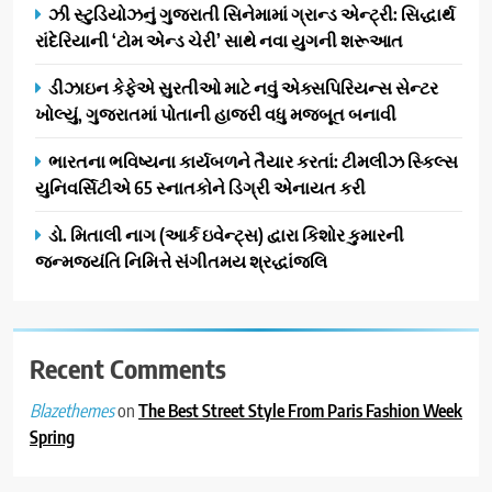
ઝી સ્ટુડિયોઝનું ગુજરાતી સિનેમામાં ગ્રાન્ડ એન્ટ્રી: સિદ્ધાર્થ
ગેટ સેટ ગો રિવ્યુ: ગુજરાતી
રાંદેરિયાની ‘ટોમ એન્ડ ચેરી’ સાથે નવા યુગની શરૂઆત
સિનેમામાં એક્શન અને રોમાંચનો
એક તદ્દન નવો અને અનોખો
ENTERTAINMENT
ડીઝાઇન કેફેએ સુરતીઓ માટે નવું એક્સપિરિયન્સ સેન્ટર
અંદાજ
ખોલ્યું, ગુજરાતમાં પોતાની હાજરી વધુ મજબૂત બનાવી
2
ઝી સ્ટુડિયોઝનું ગુજરાતી સિનેમામાં
ભારતના ભવિષ્યના કાર્યબળને તૈયાર કરતાં: ટીમલીઝ સ્કિલ્સ
ગ્રાન્ડ એન્ટ્રી: સિદ્ધાર્થ રાંદેરિયાની
યુનિવર્સિટીએ 65 સ્નાતકોને ડિગ્રી એનાયત કરી
‘ટોમ એન્ડ ચેરી’ સાથે નવા યુગની
ENTERTAINMENT
ડો. મિતાલી નાગ (આર્ક ઇવેન્ટ્સ) દ્વારા કિશોર કુમારની
શરૂઆત
જન્મજયંતિ નિમિત્તે સંગીતમય શ્રદ્ધાંજલિ
3
ડીઝાઇન કેફેએ સુરતીઓ માટે નવું
એક્સપિરિયન્સ સેન્ટર ખોલ્યું,
ગુજરાતમાં પોતાની હાજરી વધુ
Recent Comments
BUSINESS
મજબૂત બનાવી
on
The Best Street Style From Paris Fashion Week
Blazethemes
4
Spring
ભારતના ભવિષ્યના કાર્યબળને
તૈયાર કરતાં: ટીમલીઝ સ્કિલ્સ