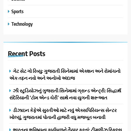
Sports
Technology
Recent
Posts
ગેટ સેટ ગો રિવ્યુ: ગુજરાતી સિનેમામાં એક્શન અને રોમાંચનો
એક તદ્દન નવો અને અનોખો અંદાજ
ઝી સ્ટુડિયોઝનું ગુજરાતી સિનેમામાં ગ્રાન્ડ એન્ટ્રી: સિદ્ધાર્થ
રાંદેરિયાની ‘ટોમ એન્ડ ચેરી’ સાથે નવા યુગની શરૂઆત
ડીઝાઇન કેફેએ સુરતીઓ માટે નવું એક્સપિરિયન્સ સેન્ટર
ખોલ્યું, ગુજરાતમાં પોતાની હાજરી વધુ મજબૂત બનાવી
ભારતના ભવિષ્યના કાર્યબળને તૈયાર કરતાં: ટીમલીઝ સ્કિલ્સ