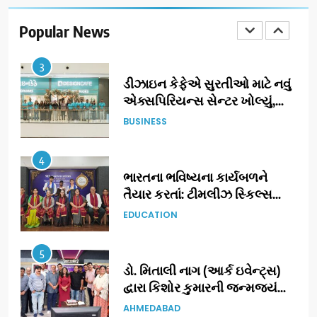
ગ્રાન્ડ એન્ટ્રી: સિદ્ધાર્થ રાંદેરિયાની
‘ટોમ એન્ડ ચેરી’ સાથે નવા યુગની
Popular News
ENTERTAINMENT
શરૂઆત
3
ડીઝાઇન કેફેએ સુરતીઓ માટે નવું
એક્સપિરિયન્સ સેન્ટર ખોલ્યું,
ગુજરાતમાં પોતાની હાજરી વધુ
BUSINESS
મજબૂત બનાવી
4
ભારતના ભવિષ્યના કાર્યબળને
તૈયાર કરતાં: ટીમલીઝ સ્કિલ્સ
યુનિવર્સિટીએ 65 સ્નાતકોને ડિગ્રી
EDUCATION
એનાયત કરી
5
ડો. મિતાલી નાગ (આર્ક ઇવેન્ટ્સ)
દ્વારા કિશોર કુમારની જન્મજયંતિ
નિમિત્તે સંગીતમય શ્રદ્ધાંજલિ
AHMEDABAD