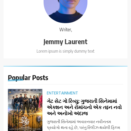
Writer,
Jemmy Laurent
Lorem ipsum is simply dummy text
Popular
Posts
ENTERTAINMENT
ગેટ સેટ ગો રિવ્યુ: ગુજરાતી સિનેમામાં
એક્શન અને રોમાંચનો એક તદ્દન નવો
અને અનોખો અંદાજ
ગુજરાતી સિનેમામાં અવારનવાર નવીનતમ
પ્રયોગો થતા રહે છે, પરંતુ રિલીઝ થયેલી ફિલ્મ