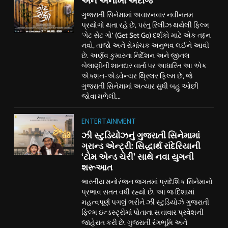
અને અનોખો અંદાજ
ગુજરાતી સિનેમામાં અવારનવાર નવીનતમ
પ્રયોગો થતા રહે છે, પરંતુ રિલીઝ થયેલી ફિલ્મ
‘ગેટ સેટ ગો’ (Get Set Go) દર્શકો માટે એક તદ્દન
નવો, તાજો અને રોમાંચક અનુભવ લઈને આવી
છે. અર્ણવ કુમારના નિર્દેશન અને જીનલ
બેલાણીની શાનદાર વાર્તા પર આધારિત આ એક
એક્શન-એડવેન્ચર થ્રિલર ફિલ્મ છે, જે
ગુજરાતી સિનેમામાં અત્યાર સુધી બહુ ઓછી
જોવા મળેલી...
ENTERTAINMENT
ઝી સ્ટુડિયોઝનું ગુજરાતી સિનેમામાં
ગ્રાન્ડ એન્ટ્રી: સિદ્ધાર્થ રાંદેરિયાની
‘ટોમ એન્ડ ચેરી’ સાથે નવા યુગની
શરૂઆત
ભારતીય મનોરંજન જગતમાં પ્રાદેશિક સિનેમાનો
પ્રભાવ સતત વધી રહ્યો છે. આ જ દિશામાં
મહત્વપૂર્ણ પગલું ભરીને ઝી સ્ટુડિયોઝે ગુજરાતી
ફિલ્મ ઇન્ડસ્ટ્રીમાં પોતાના સત્તાવાર પ્રવેશની
જાહેરાત કરી છે. ગુજરાતી રંગભૂમિ અને