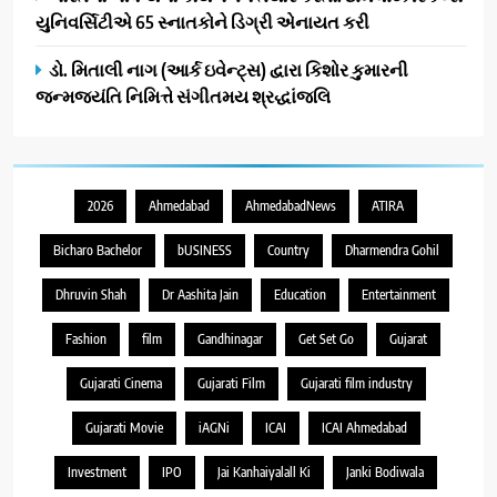
યુનિવર્સિટીએ 65 સ્નાતકોને ડિગ્રી એનાયત કરી
ડો. મિતાલી નાગ (આર્ક ઇવેન્ટ્સ) દ્વારા કિશોર કુમારની
જન્મજયંતિ નિમિત્તે સંગીતમય શ્રદ્ધાંજલિ
2026
Ahmedabad
AhmedabadNews
ATIRA
Bicharo Bachelor
bUSINESS
Country
Dharmendra Gohil
Dhruvin Shah
Dr Aashita Jain
Education
Entertainment
Fashion
film
Gandhinagar
Get Set Go
Gujarat
Gujarati Cinema
Gujarati Film
Gujarati film industry
Gujarati Movie
iAGNi
ICAI
ICAI Ahmedabad
Investment
IPO
Jai Kanhaiyalall Ki
Janki Bodiwala