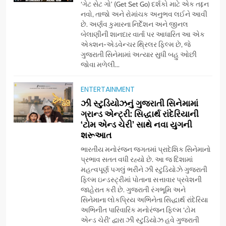
‘ગેટ સેટ ગો’ (Get Set Go) દર્શકો માટે એક તદ્દન
નવો, તાજો અને રોમાંચક અનુભવ લઈને આવી
છે. અર્ણવ કુમારના નિર્દેશન અને જીનલ
બેલાણીની શાનદાર વાર્તા પર આધારિત આ એક
એક્શન-એડવેન્ચર થ્રિલર ફિલ્મ છે, જે
ગુજરાતી સિનેમામાં અત્યાર સુધી બહુ ઓછી
જોવા મળેલી...
ENTERTAINMENT
5
ઝી સ્ટુડિયોઝનું ગુજરાતી સિનેમામાં
ડો. મિતાલી નાગ (આર્ક ઇવેન્ટ્સ)
ગ્રાન્ડ એન્ટ્રી: સિદ્ધાર્થ રાંદેરિયાની
દ્વારા કિશોર કુમારની જન્મજયંતિ
‘ટોમ એન્ડ ચેરી’ સાથે નવા યુગની
શરૂઆત
નિમિત્તે સંગીતમય શ્રદ્ધાંજલિ
AHMEDABAD
ભારતીય મનોરંજન જગતમાં પ્રાદેશિક સિનેમાનો
પ્રભાવ સતત વધી રહ્યો છે. આ જ દિશામાં
6
મહત્વપૂર્ણ પગલું ભરીને ઝી સ્ટુડિયોઝે ગુજરાતી
177 દેશો અને 52 લાખ દર્શકો:
ફિલ્મ ઇન્ડસ્ટ્રીમાં પોતાના સત્તાવાર પ્રવેશની
ગુજરાતી OTT પ્લેટફોર્મ ‘જોજો’
જાહેરાત કરી છે. ગુજરાતી રંગભૂમિ અને
સિનેમાના લોકપ્રિય અભિનેતા સિદ્ધાર્થ રાંદેરિયા
(JOJO) નો વિશ્વભરમાં દબદબો
BUSINESS
અભિનીત પારિવારિક મનોરંજન ફિલ્મ ‘ટોમ
એન્ડ ચેરી’ દ્વારા ઝી સ્ટુડિયોઝ હવે ગુજરાતી