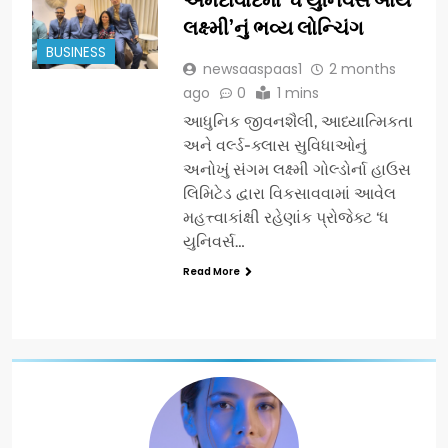
લક્ષ્મી’નું ભવ્ય લોન્ચિંગ
BUSINESS
newsaaspaas1
2 months
ago
0
1 mins
આધુનિક જીવનશૈલી, આધ્યાત્મિકતા
અને વર્લ્ડ-ક્લાસ સુવિધાઓનું
અનોખું સંગમ લક્ષ્મી ગોલ્ડોર્ના હાઉસ
લિમિટેડ દ્વારા વિકસાવવામાં આવેલ
મહત્ત્વાકાંક્ષી રહેણાંક પ્રોજેક્ટ ‘ધ
યુનિવર્સ…
Read More