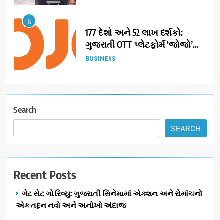
6
177 દેશો અને 52 લાખ દર્શકો:
ગુજરાતી OTT પ્લેટફોર્મ ‘જોજો’
(JOJO) નો વિશ્વભરમાં દબદબો
BUSINESS
7
અમદાવાદમાં યોજાયેલા ‘ઓકલ્ટ
કોન્ક્લેવ 2026’માં ઈન્ટરનેશનલ
Search
ટેરોટ રીડર પુનિતજી લુલ્લા એ ટેરોટ
AHMEDABAD
SEARCH
કાર્ડ રીડિંગ અંગે માહિતી આપી
8
ગ્લોબલ એક્સેલન્સ ફોરમ દ્વારા
Recent Posts
નેશનલ લીડરશિપ કોન્કલેવ તથા
ભારત સમ્માન ૨૦૨૬નો ભવ્ય અને
BUSINESS
ગેટ સેટ ગો રિવ્યુ: ગુજરાતી સિનેમામાં એક્શન અને રોમાંચનો
પ્રતિષ્ઠિત કાર્યક્રમ નવી દિલ્હીમાં
એક તદ્દન નવો અને અનોખો અંદાજ
સફળતાપૂર્વક યોજાયો
1