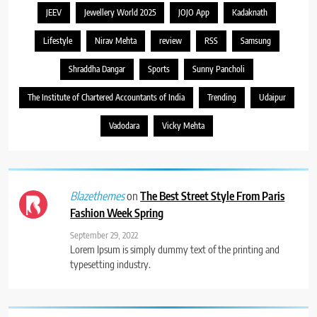
JEEV
Jewellery World 2025
JOJO App
Kadaknath
Lifestyle
Nirav Mehta
review
RSS
Samsung
Shraddha Dangar
Sports
Sunny Pancholi
The Institute of Chartered Accountants of India
Trending
Udaipur
Vadodara
Vicky Mehta
on
The Best Street Style From Paris
Blazethemes
Fashion Week Spring
September 29, 2022
Lorem Ipsum is simply dummy text of the printing and
typesetting industry.