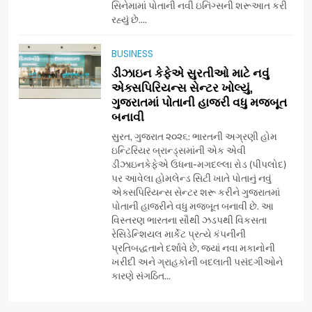
સિનેમામાં પોતાની નવી ઇનિંગ્સની શરૂઆત કરી
7
રહ્યું છે....
અમદાવાદમાં યોજાયેલા ‘ઓકલ્ટ
કોન્ક્લેવ 2026’માં ઈન્ટરનેશનલ
BUSINESS
ટેરોટ રીડર પુનિતજી લુલ્લા એ ટેરોટ
AHMEDABAD
ડીઝાઇન કેફેએ સુરતીઓ માટે નવું
કાર્ડ રીડિંગ અંગે માહિતી આપી
એક્સપિરિયન્સ સેન્ટર ખોલ્યું,
ગુજરાતમાં પોતાની હાજરી વધુ મજબૂત
8
બનાવી
ગ્લોબલ એક્સેલન્સ ફોરમ દ્વારા
નેશનલ લીડરશિપ કોન્કલેવ તથા
સુરત, ગુજરાત ૨૦૨૬: ભારતની અગ્રણી હોમ
ભારત સમ્માન ૨૦૨૬નો ભવ્ય અને
ઇન્ટિરિયર બ્રાન્ડ્સમાંની એક એવી
BUSINESS
ડીઝાઇનકેફેએ ઉધના-મગદલ્લા રોડ (પીપલોદ)
પ્રતિષ્ઠિત કાર્યક્રમ નવી દિલ્હીમાં
પર આવેલા હોમલેન્ડ સિટી ખાતે પોતાનું નવું
સફળતાપૂર્વક યોજાયો
એક્સપિરિયન્સ સેન્ટર શરૂ કરીને ગુજરાતમાં
1
પોતાની હાજરીને વધુ મજબૂત બનાવી છે. આ
ગેટ સેટ ગો રિવ્યુ: ગુજરાતી
વિસ્તરણ ભારતના સૌથી ઝડપથી વિકસતા
સિનેમામાં એક્શન અને રોમાંચનો
રેસિડેન્શિયલ માર્કેટ પ્રત્યે કંપનીની
એક તદ્દન નવો અને અનોખો
ENTERTAINMENT
પ્રતિબદ્ધતાને દર્શાવે છે, જ્યાં નવા મકાનોની
અંદાજ
ખરીદી અને ગ્રાહકોની બદલાતી પસંદગીઓને
કારણે સંગઠિત...
2
ઝી સ્ટુડિયોઝનું ગુજરાતી સિનેમામાં