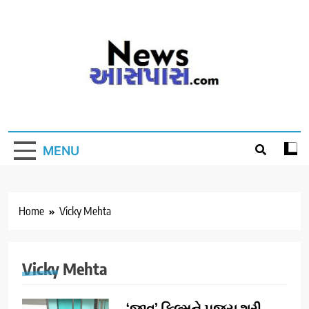
Skip
to
content
MENU
Home
Vicky Mehta
Vicky Mehta
‘જીવ’ ફિલ્મને પૂજ્ય શ્રી