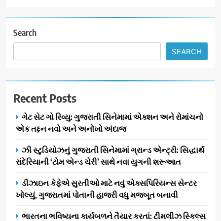
7
અમદાવાદમાં યોજાયેલા ‘ઓકલ્ટ
કોન્ક્લેવ 2026’માં ઈન્ટરનેશનલ
Search
ટેરોટ રીડર પુનિતજી લુલ્લા એ ટેરોટ
AHMEDABAD
SEARCH
કાર્ડ રીડિંગ અંગે માહિતી આપી
8
ગ્લોબલ એક્સેલન્સ ફોરમ દ્વારા
Recent Posts
નેશનલ લીડરશિપ કોન્કલેવ તથા
ભારત સમ્માન ૨૦૨૬નો ભવ્ય અને
BUSINESS
ગેટ સેટ ગો રિવ્યુ: ગુજરાતી સિનેમામાં એક્શન અને રોમાંચનો
પ્રતિષ્ઠિત કાર્યક્રમ નવી દિલ્હીમાં
એક તદ્દન નવો અને અનોખો અંદાજ
સફળતાપૂર્વક યોજાયો
1
ઝી સ્ટુડિયોઝનું ગુજરાતી સિનેમામાં ગ્રાન્ડ એન્ટ્રી: સિદ્ધાર્થ
ગેટ સેટ ગો રિવ્યુ: ગુજરાતી
રાંદેરિયાની ‘ટોમ એન્ડ ચેરી’ સાથે નવા યુગની શરૂઆત
સિનેમામાં એક્શન અને રોમાંચનો
એક તદ્દન નવો અને અનોખો
ENTERTAINMENT
ડીઝાઇન કેફેએ સુરતીઓ માટે નવું એક્સપિરિયન્સ સેન્ટર
અંદાજ
ખોલ્યું, ગુજરાતમાં પોતાની હાજરી વધુ મજબૂત બનાવી
2
ઝી સ્ટુડિયોઝનું ગુજરાતી સિનેમામાં
ભારતના ભવિષ્યના કાર્યબળને તૈયાર કરતાં: ટીમલીઝ સ્કિલ્સ