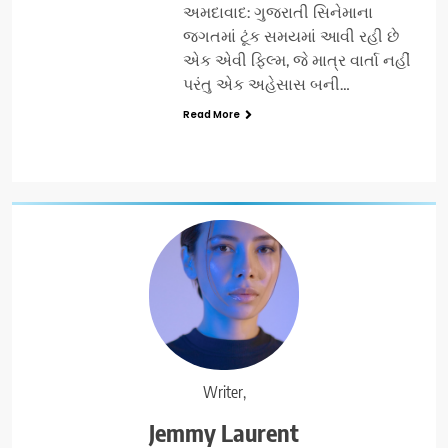
અમદાવાદ: ગુજરાતી સિનેમાના
જગતમાં ટૂંક સમયમાં આવી રહી છે
એક એવી ફિલ્મ, જે માત્ર વાર્તા નહીં
પરંતુ એક અહેસાસ બની…
Read More
Writer,
Jemmy Laurent