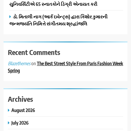
ગ્રાન્ડ એન્ટ્રી: સિદ્ધાર્થ રાંદેરિયાની
યુનિવર્સિટીએ 65 સ્નાતકોને ડિગ્રી એનાયત કરી
‘ટોમ એન્ડ ચેરી’ સાથે નવા યુગની
ENTERTAINMENT
ડો. મિતાલી નાગ (આર્ક ઇવેન્ટ્સ) દ્વારા કિશોર કુમારની
શરૂઆત
જન્મજયંતિ નિમિત્તે સંગીતમય શ્રદ્ધાંજલિ
3
ડીઝાઇન કેફેએ સુરતીઓ માટે નવું
એક્સપિરિયન્સ સેન્ટર ખોલ્યું,
ગુજરાતમાં પોતાની હાજરી વધુ
Recent Comments
BUSINESS
મજબૂત બનાવી
on
The Best Street Style From Paris Fashion Week
Blazethemes
4
Spring
ભારતના ભવિષ્યના કાર્યબળને
તૈયાર કરતાં: ટીમલીઝ સ્કિલ્સ
યુનિવર્સિટીએ 65 સ્નાતકોને ડિગ્રી
EDUCATION
એનાયત કરી
Archives
5
August 2026
ડો. મિતાલી નાગ (આર્ક ઇવેન્ટ્સ)
દ્વારા કિશોર કુમારની જન્મજયંતિ
July 2026
નિમિત્તે સંગીતમય શ્રદ્ધાંજલિ
AHMEDABAD