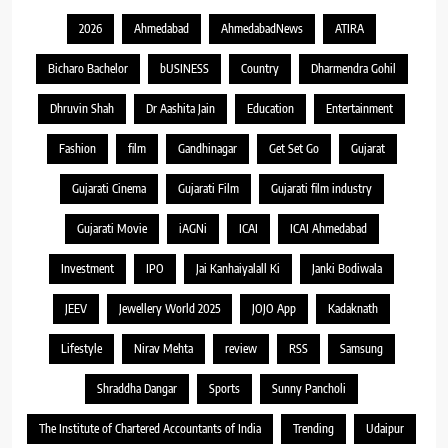
2026
Ahmedabad
AhmedabadNews
ATIRA
Bicharo Bachelor
bUSINESS
Country
Dharmendra Gohil
Dhruvin Shah
Dr Aashita Jain
Education
Entertainment
Fashion
film
Gandhinagar
Get Set Go
Gujarat
Gujarati Cinema
Gujarati Film
Gujarati film industry
Gujarati Movie
iAGNi
ICAI
ICAI Ahmedabad
Investment
IPO
Jai Kanhaiyalall Ki
Janki Bodiwala
JEEV
Jewellery World 2025
JOJO App
Kadaknath
Lifestyle
Nirav Mehta
review
RSS
Samsung
Shraddha Dangar
Sports
Sunny Pancholi
The Institute of Chartered Accountants of India
Trending
Udaipur