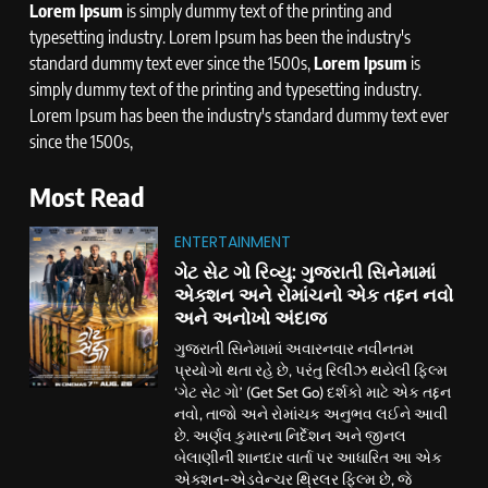
Lorem Ipsum
is simply dummy text of the printing and
typesetting industry. Lorem Ipsum has been the industry's
standard dummy text ever since the 1500s,
Lorem Ipsum
is
simply dummy text of the printing and typesetting industry.
Lorem Ipsum has been the industry's standard dummy text ever
since the 1500s,
Most Read
ENTERTAINMENT
ગેટ સેટ ગો રિવ્યુ: ગુજરાતી સિનેમામાં
એક્શન અને રોમાંચનો એક તદ્દન નવો
અને અનોખો અંદાજ
ગુજરાતી સિનેમામાં અવારનવાર નવીનતમ
પ્રયોગો થતા રહે છે, પરંતુ રિલીઝ થયેલી ફિલ્મ
‘ગેટ સેટ ગો’ (Get Set Go) દર્શકો માટે એક તદ્દન
નવો, તાજો અને રોમાંચક અનુભવ લઈને આવી
છે. અર્ણવ કુમારના નિર્દેશન અને જીનલ
બેલાણીની શાનદાર વાર્તા પર આધારિત આ એક
એક્શન-એડવેન્ચર થ્રિલર ફિલ્મ છે, જે