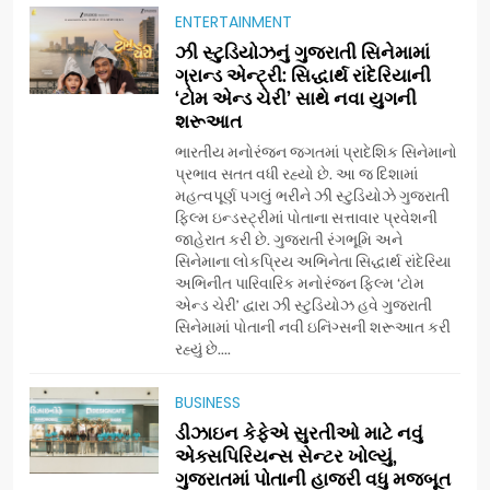
ENTERTAINMENT
5
ઝી સ્ટુડિયોઝનું ગુજરાતી સિનેમામાં
ડો. મિતાલી નાગ (આર્ક ઇવેન્ટ્સ)
ગ્રાન્ડ એન્ટ્રી: સિદ્ધાર્થ રાંદેરિયાની
દ્વારા કિશોર કુમારની જન્મજયંતિ
‘ટોમ એન્ડ ચેરી’ સાથે નવા યુગની
શરૂઆત
નિમિત્તે સંગીતમય શ્રદ્ધાંજલિ
AHMEDABAD
ભારતીય મનોરંજન જગતમાં પ્રાદેશિક સિનેમાનો
પ્રભાવ સતત વધી રહ્યો છે. આ જ દિશામાં
6
મહત્વપૂર્ણ પગલું ભરીને ઝી સ્ટુડિયોઝે ગુજરાતી
177 દેશો અને 52 લાખ દર્શકો:
ફિલ્મ ઇન્ડસ્ટ્રીમાં પોતાના સત્તાવાર પ્રવેશની
ગુજરાતી OTT પ્લેટફોર્મ ‘જોજો’
જાહેરાત કરી છે. ગુજરાતી રંગભૂમિ અને
સિનેમાના લોકપ્રિય અભિનેતા સિદ્ધાર્થ રાંદેરિયા
(JOJO) નો વિશ્વભરમાં દબદબો
BUSINESS
અભિનીત પારિવારિક મનોરંજન ફિલ્મ ‘ટોમ
એન્ડ ચેરી’ દ્વારા ઝી સ્ટુડિયોઝ હવે ગુજરાતી
સિનેમામાં પોતાની નવી ઇનિંગ્સની શરૂઆત કરી
7
રહ્યું છે....
અમદાવાદમાં યોજાયેલા ‘ઓકલ્ટ
કોન્ક્લેવ 2026’માં ઈન્ટરનેશનલ
BUSINESS
ટેરોટ રીડર પુનિતજી લુલ્લા એ ટેરોટ
AHMEDABAD
ડીઝાઇન કેફેએ સુરતીઓ માટે નવું
કાર્ડ રીડિંગ અંગે માહિતી આપી
એક્સપિરિયન્સ સેન્ટર ખોલ્યું,
ગુજરાતમાં પોતાની હાજરી વધુ મજબૂત
8