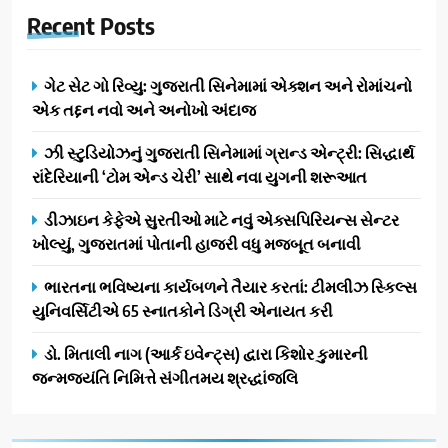
Recent
Posts
ગેટ સેટ ગો રિવ્યુ: ગુજરાતી સિનેમામાં એક્શન અને રોમાંચનો
એક તદ્દન નવો અને અનોખો અંદાજ
ઝી સ્ટુડિયોઝનું ગુજરાતી સિનેમામાં ગ્રાન્ડ એન્ટ્રી: સિદ્ધાર્થ
રાંદેરિયાની ‘ટોમ એન્ડ ચેરી’ સાથે નવા યુગની શરૂઆત
ડીઝાઇન કેફેએ સુરતીઓ માટે નવું એક્સપિરિયન્સ સેન્ટર
ખોલ્યું, ગુજરાતમાં પોતાની હાજરી વધુ મજબૂત બનાવી
ભારતના ભવિષ્યના કાર્યબળને તૈયાર કરતાં: ટીમલીઝ સ્કિલ્સ
યુનિવર્સિટીએ 65 સ્નાતકોને ડિગ્રી એનાયત કરી
ડો. મિતાલી નાગ (આર્ક ઇવેન્ટ્સ) દ્વારા કિશોર કુમારની
જન્મજયંતિ નિમિત્તે સંગીતમય શ્રદ્ધાંજલિ