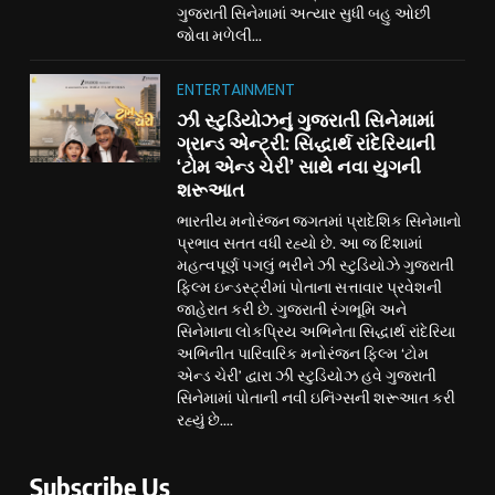
ગુજરાતી સિનેમામાં અત્યાર સુધી બહુ ઓછી
જોવા મળેલી...
ENTERTAINMENT
ઝી સ્ટુડિયોઝનું ગુજરાતી સિનેમામાં
ગ્રાન્ડ એન્ટ્રી: સિદ્ધાર્થ રાંદેરિયાની
‘ટોમ એન્ડ ચેરી’ સાથે નવા યુગની
શરૂઆત
ભારતીય મનોરંજન જગતમાં પ્રાદેશિક સિનેમાનો
પ્રભાવ સતત વધી રહ્યો છે. આ જ દિશામાં
મહત્વપૂર્ણ પગલું ભરીને ઝી સ્ટુડિયોઝે ગુજરાતી
ફિલ્મ ઇન્ડસ્ટ્રીમાં પોતાના સત્તાવાર પ્રવેશની
જાહેરાત કરી છે. ગુજરાતી રંગભૂમિ અને
સિનેમાના લોકપ્રિય અભિનેતા સિદ્ધાર્થ રાંદેરિયા
અભિનીત પારિવારિક મનોરંજન ફિલ્મ ‘ટોમ
એન્ડ ચેરી’ દ્વારા ઝી સ્ટુડિયોઝ હવે ગુજરાતી
સિનેમામાં પોતાની નવી ઇનિંગ્સની શરૂઆત કરી
રહ્યું છે....
Subscribe Us