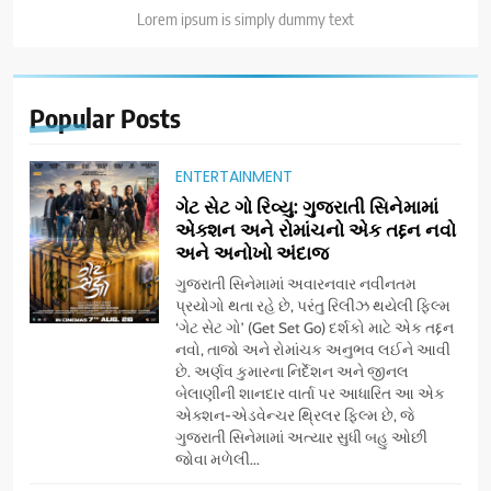
Lorem ipsum is simply dummy text
Popular
Posts
ENTERTAINMENT
ગેટ સેટ ગો રિવ્યુ: ગુજરાતી સિનેમામાં
એક્શન અને રોમાંચનો એક તદ્દન નવો
અને અનોખો અંદાજ
ગુજરાતી સિનેમામાં અવારનવાર નવીનતમ
પ્રયોગો થતા રહે છે, પરંતુ રિલીઝ થયેલી ફિલ્મ
‘ગેટ સેટ ગો’ (Get Set Go) દર્શકો માટે એક તદ્દન
નવો, તાજો અને રોમાંચક અનુભવ લઈને આવી
છે. અર્ણવ કુમારના નિર્દેશન અને જીનલ
બેલાણીની શાનદાર વાર્તા પર આધારિત આ એક
એક્શન-એડવેન્ચર થ્રિલર ફિલ્મ છે, જે
ગુજરાતી સિનેમામાં અત્યાર સુધી બહુ ઓછી
જોવા મળેલી...