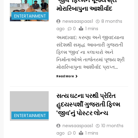
મોરારિબાપુના આશીર્વાદ
ENTERTAINMENT
newsaaspaas1
8 months
ago
0
1 mins
અમદાવાદ: કરુણા અને જીવદયાના
સંદેશથી સમૃદ્ધ આવનારી ગુજરાતી
ફિલ્મ ‘જીવ’ ના કલાકારો અને
નિર્માતાઓએ તાજેતરમાં પૂજ્ય શ્રી
મોરારિબાપુના આશીર્વાદ પ્રાપ્ત…
Read More
સત્ય ઘટના પરથી પ્રેરિત
હૃદયસ્પર્શી ગુજરાતી ફિલ્મ
‘જીવ’નું પોસ્ટર લોન્ચ
ENTERTAINMENT
newsaaspaas1
10 months
ago
0
1 mins