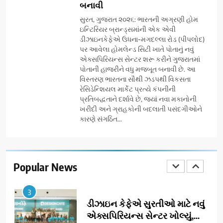
બનાવી
ગ્લોબલ એક્સેલન્સ ફોરમ દ્વારા
નેશનલ લીડરશિપ કોન્કલેવ તથા
સુરત, ગુજરાત ૨૦૨૬: ભારતની અગ્રણી હોમ
ભારત સમ્માન ૨૦૨૬નો ભવ્ય અને
ઇન્ટિરિયર બ્રાન્ડ્સમાંની એક એવી
BUSINESS
ડીઝાઇનકેફેએ ઉધના-મગદલ્લા રોડ (પીપલોદ)
પ્રતિષ્ઠિત કાર્યક્રમ નવી દિલ્હીમાં
પર આવેલા હોમલેન્ડ સિટી ખાતે પોતાનું નવું
સફળતાપૂર્વક યોજાયો
એક્સપિરિયન્સ સેન્ટર શરૂ કરીને ગુજરાતમાં
1
પોતાની હાજરીને વધુ મજબૂત બનાવી છે. આ
ગેટ સેટ ગો રિવ્યુ: ગુજરાતી
વિસ્તરણ ભારતના સૌથી ઝડપથી વિકસતા
સિનેમામાં એક્શન અને રોમાંચનો
રેસિડેન્શિયલ માર્કેટ પ્રત્યે કંપનીની
એક તદ્દન નવો અને અનોખો
ENTERTAINMENT
પ્રતિબદ્ધતાને દર્શાવે છે, જ્યાં નવા મકાનોની
અંદાજ
ખરીદી અને ગ્રાહકોની બદલાતી પસંદગીઓને
કારણે સંગઠિત...
2
ઝી સ્ટુડિયોઝનું ગુજરાતી સિનેમામાં
ગ્રાન્ડ એન્ટ્રી: સિદ્ધાર્થ રાંદેરિયાની
‘ટોમ એન્ડ ચેરી’ સાથે નવા યુગની
Popular News
ENTERTAINMENT
શરૂઆત
3
ડીઝાઇન કેફેએ સુરતીઓ માટે નવું
એક્સપિરિયન્સ સેન્ટર ખોલ્યું,