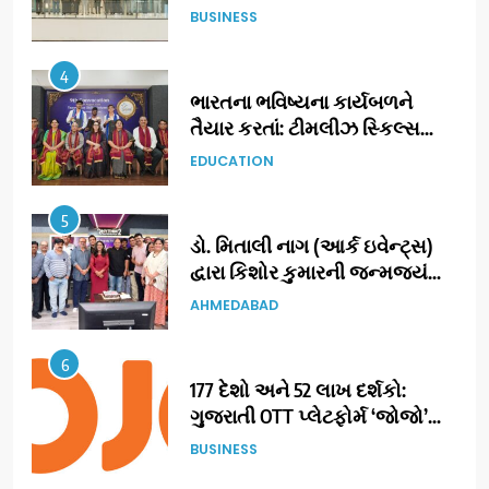
ગુજરાતમાં પોતાની હાજરી વધુ
BUSINESS
મજબૂત બનાવી
4
ભારતના ભવિષ્યના કાર્યબળને
તૈયાર કરતાં: ટીમલીઝ સ્કિલ્સ
યુનિવર્સિટીએ 65 સ્નાતકોને ડિગ્રી
EDUCATION
એનાયત કરી
5
ડો. મિતાલી નાગ (આર્ક ઇવેન્ટ્સ)
દ્વારા કિશોર કુમારની જન્મજયંતિ
નિમિત્તે સંગીતમય શ્રદ્ધાંજલિ
AHMEDABAD
6
177 દેશો અને 52 લાખ દર્શકો:
ગુજરાતી OTT પ્લેટફોર્મ ‘જોજો’
(JOJO) નો વિશ્વભરમાં દબદબો
BUSINESS