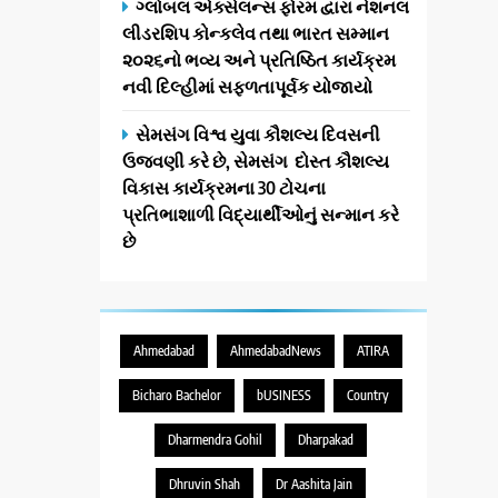
ગ્લોબલ એક્સેલન્સ ફોરમ દ્વારા નેશનલ
લીડરશિપ કોન્કલેવ તથા ભારત સમ્માન
૨૦૨૬નો ભવ્ય અને પ્રતિષ્ઠિત કાર્યક્રમ
નવી દિલ્હીમાં સફળતાપૂર્વક યોજાયો
સેમસંગ વિશ્વ યુવા કૌશલ્ય દિવસની
ઉજવણી કરે છે, સેમસંગ દોસ્ત કૌશલ્ય
વિકાસ કાર્યક્રમના 30 ટોચના
પ્રતિભાશાળી વિદ્યાર્થીઓનું સન્માન કરે
છે
Ahmedabad
AhmedabadNews
ATIRA
Bicharo Bachelor
bUSINESS
Country
Dharmendra Gohil
Dharpakad
Dhruvin Shah
Dr Aashita Jain