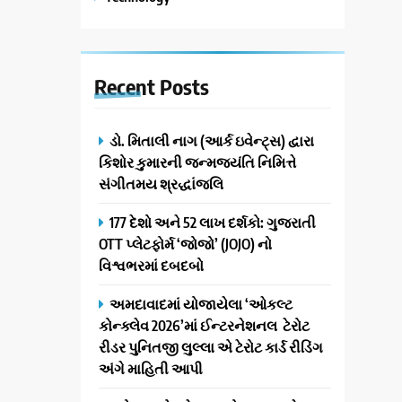
Recent
Posts
ડો. મિતાલી નાગ (આર્ક ઇવેન્ટ્સ) દ્વારા
કિશોર કુમારની જન્મજયંતિ નિમિત્તે
સંગીતમય શ્રદ્ધાંજલિ
177 દેશો અને 52 લાખ દર્શકો: ગુજરાતી
OTT પ્લેટફોર્મ ‘જોજો’ (JOJO) નો
વિશ્વભરમાં દબદબો
અમદાવાદમાં યોજાયેલા ‘ઓકલ્ટ
કોન્ક્લેવ 2026’માં ઈન્ટરનેશનલ ટેરોટ
રીડર પુનિતજી લુલ્લા એ ટેરોટ કાર્ડ રીડિંગ
અંગે માહિતી આપી