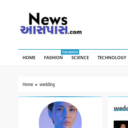
Skip
to
content
THIS MONTH
HOME
FASHION
SCIENCE
TECHNOLOGY
Home
wedding
wedd