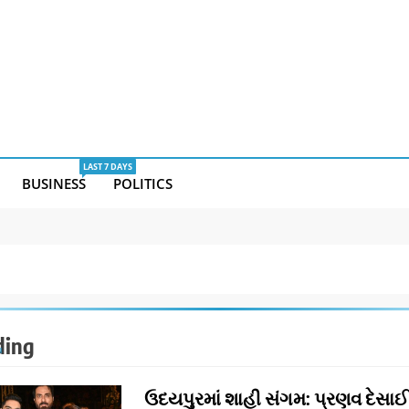
LAST 7 DAYS
BUSINESS
POLITICS
ing
ઉદયપુરમાં શાહી સંગમ: પ્રણવ દેસા