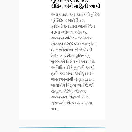
દ્વારા ગુજરાતના 5
પ્રતિભાશાળી
રીડિંગ અંગે માહિતી આપી
શહેરોમાં રિટેલ સ્ટોર્સ
વિદ્યાર્થીઓનું
BUSINESS
અમદાવાદ: અમદાવાદની હોટેલ
અને ગીર ગાયના
સન્માન કરે છે
પ્રેસિડેન્ટ ખાતે મિરલ
વૈદિક વલોણા ઘી-
7
ફાઉન્ડેશન દ્વારા આયોજિત
‘ગેટ સેટ ગો’ નું પાવર-
દૂધની શુદ્ધ સેવાઓ
40મા ગ્લોબલ ઓકલ્ટ
પેક્ડ ટ્રેલર લોન્ચ: 7
સાથે વ્યાપક વિસ્તરણ
સાયન્સ સમિટ – “ઓકલ્ટ
ઓગસ્ટે રિલીઝ થઈ
કોન્ક્લેવ 2026″માં જાણીતા
ENTERTAINMENT
રહેલ આ ફિલ્મમાં
ઈન્ટરનેશનલ સેલિબ્રિટી
ટેરોટ કાર્ડ રીડર પુનિત જી.
હાઇ-ટેક VFX જોવા
8
લુલ્લાએ વિશેષ વી.આઈ.પી.
અમદાવાદમાં ભારે
મળશે
અતિથિ તરીકે હાજરી આપી
વરસાદ વચ્ચે ફિલ્મ
હતી. આ ભવ્ય કાર્યક્રમમાં
‘ગેટ સેટ ગો’ની ‘ટીમ
AHMEDABAD
CSR
ભારતભરમાંથી તંત્ર વિજ્ઞાન,
ચિરંજીવી’ માનવતાના
જ્યોતિષ વિદ્યા અને ઉર્જા
કાર્ય માટે આગળ
ક્ષેત્રના વિવિધ ઓકલ્ટ
1
ડો. મિતાલી નાગ (આર્ક
સાયન્સના વિદ્વાનો અને
આવી: ગુલબાઈ
ઇવેન્ટ્સ) દ્વારા કિશોર
ગુરુજનો એકઠા થયા હતા.
ટેકરાના પ્રભાવિત
આ...
કુમારની જન્મજયંતિ
પરિવારોને ફૂડ પેકેટ્સ
AHMEDABAD
નિમિત્તે સંગીતમય
અને પીવાના પાણીનું
શ્રદ્ધાંજલિ
2
વિતરણ કર્યું
177 દેશો અને 52 લાખ