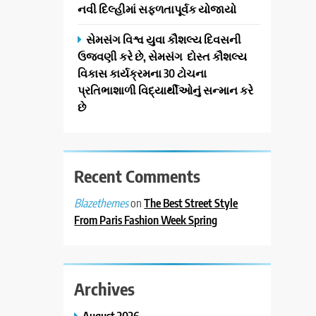
નવી દિલ્હીમાં સફળતાપૂર્વક યોજાયો
સેમસંગ વિશ્વ યુવા કૌશલ્ય દિવસની
ઉજવણી કરે છે, સેમસંગ દોસ્ત કૌશલ્ય
વિકાસ કાર્યક્રમના 30 ટોચના
પ્રતિભાશાળી વિદ્યાર્થીઓનું સન્માન કરે
છે
Recent Comments
on
The Best Street Style
Blazethemes
From Paris Fashion Week Spring
Archives
August 2026