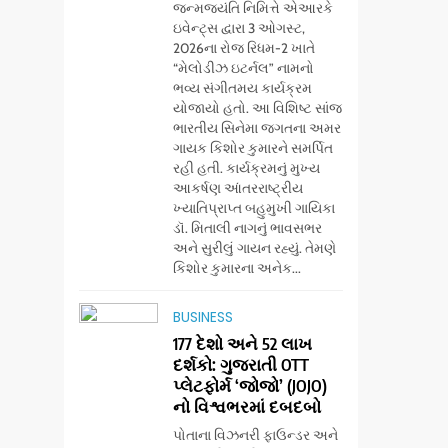
જન્મજયંતિ નિમિત્તે એઆરકે
ઇવેન્ટ્સ દ્વારા 3 ઓગસ્ટ,
2026ના રોજ રિધમ-2 ખાતે
“મેલોડીઝ ઇટર્નલ” નામનો
ભવ્ય સંગીતમય કાર્યક્રમ
યોજાયો હતો. આ વિશિષ્ટ સાંજ
ભારતીય સિનેમા જગતના અમર
ગાયક કિશોર કુમારને સમર્પિત
રહી હતી. કાર્યક્રમનું મુખ્ય
આકર્ષણ આંતરરાષ્ટ્રીય
ખ્યાતિપ્રાપ્ત બહુમુખી ગાયિકા
ડૉ. મિતાલી નાગનું ભાવસભર
અને સુરીલું ગાયન રહ્યું. તેમણે
કિશોર કુમારના અનેક...
BUSINESS
177 દેશો અને 52 લાખ
દર્શકો: ગુજરાતી OTT
પ્લેટફોર્મ ‘જોજો’ (JOJO)
નો વિશ્વભરમાં દબદબો
પોતાના વિઝનરી ફાઉન્ડર અને