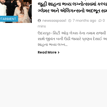
જુહી શાહના ભવ્ય લગ્નોત્સવમાં કલ્ચ
ગ્લેમર અને એલિગન્સનો અદભૂત સ
RTAINMENT
newsaaspaas1
7 months ago
0
mins
ઉદયપુર- સિટી ઓફ લેક્સ તેના તમામ રાજવી
સાથે જીવંત બની ઉઠી જ્યારે પ્રણવ દેસાઈ અ
શાહના ભવ્ય લગ્ન…
Read More