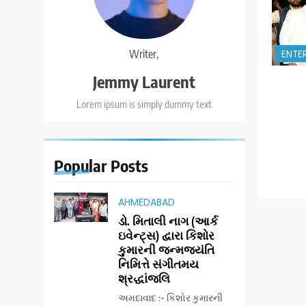
Writer,
ENTE
Jemmy Laurent
Lorem ipsum is simply dummy text
Popular
Posts
AHMEDABAD
ડો. મિતાલી નાગ (આર્ક
ઇવેન્ટ્સ) દ્વારા કિશોર
કુમારની જન્મજયંતિ
નિમિત્તે સંગીતમય
શ્રદ્ધાંજલિ
અમદાવાદ :- કિશોર કુમારની