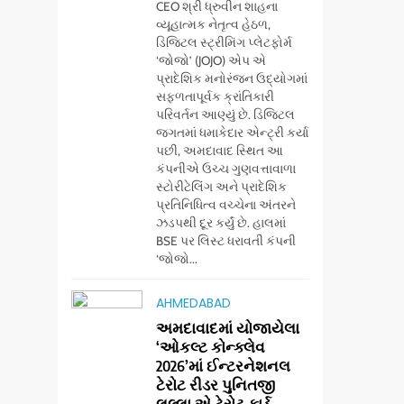
CEO શ્રી ધ્રુવીન શાહના
વ્યૂહાત્મક નેતૃત્વ હેઠળ,
ડિજિટલ સ્ટ્રીમિંગ પ્લેટફોર્મ
‘જોજો’ (JOJO) એપ એ
પ્રાદેશિક મનોરંજન ઉદ્યોગમાં
સફળતાપૂર્વક ક્રાંતિકારી
પરિવર્તન આણ્યું છે. ડિજિટલ
જગતમાં ધમાકેદાર એન્ટ્રી કર્યા
પછી, અમદાવાદ સ્થિત આ
કંપનીએ ઉચ્ચ ગુણવત્તાવાળા
સ્ટોરીટેલિંગ અને પ્રાદેશિક
પ્રતિનિધિત્વ વચ્ચેના અંતરને
ઝડપથી દૂર કર્યું છે. હાલમાં
BSE પર લિસ્ટ ધરાવતી કંપની
‘જોજો...
5
સેમસંગ વિશ્વ યુવા
AHMEDABAD
કૌશલ્ય દિવસની
અમદાવાદમાં યોજાયેલા
ઉજવણી કરે છે,
BUSINESS
CSR
‘ઓકલ્ટ કોન્ક્લેવ
સેમસંગ દોસ્ત
2026’માં ઈન્ટરનેશનલ
કૌશલ્ય વિકાસ
6
ટેરોટ રીડર પુનિતજી
આયુદા ઓર્ગેનિક્સ
કાર્યક્રમના 30 ટોચના
લુલ્લા એ ટેરોટ કાર્ડ