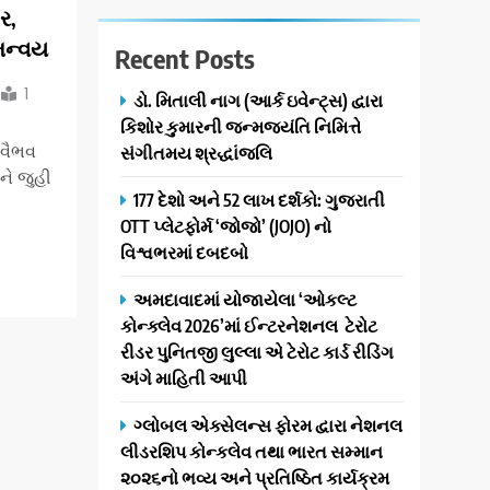
ર,
મન્વય
Recent Posts
1
ડો. મિતાલી નાગ (આર્ક ઇવેન્ટ્સ) દ્વારા
કિશોર કુમારની જન્મજયંતિ નિમિત્તે
 વૈભવ
સંગીતમય શ્રદ્ધાંજલિ
ને જુહી
177 દેશો અને 52 લાખ દર્શકો: ગુજરાતી
OTT પ્લેટફોર્મ ‘જોજો’ (JOJO) નો
વિશ્વભરમાં દબદબો
અમદાવાદમાં યોજાયેલા ‘ઓકલ્ટ
કોન્ક્લેવ 2026’માં ઈન્ટરનેશનલ ટેરોટ
રીડર પુનિતજી લુલ્લા એ ટેરોટ કાર્ડ રીડિંગ
અંગે માહિતી આપી
ગ્લોબલ એક્સેલન્સ ફોરમ દ્વારા નેશનલ
લીડરશિપ કોન્કલેવ તથા ભારત સમ્માન
૨૦૨૬નો ભવ્ય અને પ્રતિષ્ઠિત કાર્યક્રમ