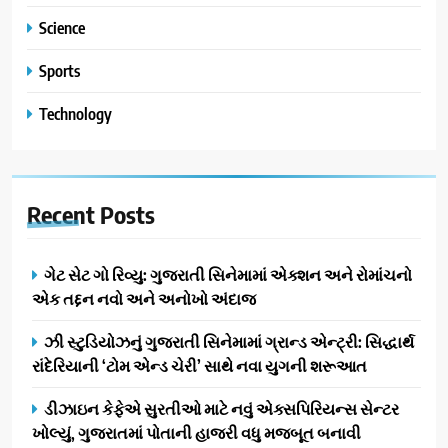
Science
Sports
Technology
Recent
Posts
ગેટ સેટ ગો રિવ્યુ: ગુજરાતી સિનેમામાં એક્શન અને રોમાંચનો
એક તદ્દન નવો અને અનોખો અંદાજ
ઝી સ્ટુડિયોઝનું ગુજરાતી સિનેમામાં ગ્રાન્ડ એન્ટ્રી: સિદ્ધાર્થ
રાંદેરિયાની ‘ટોમ એન્ડ ચેરી’ સાથે નવા યુગની શરૂઆત
ડીઝાઇન કેફેએ સુરતીઓ માટે નવું એક્સપિરિયન્સ સેન્ટર
ખોલ્યું, ગુજરાતમાં પોતાની હાજરી વધુ મજબૂત બનાવી