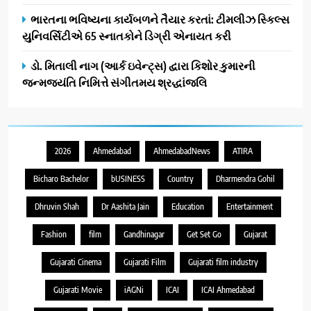
ભારતના ભવિષ્યના કાર્યબળને તૈયાર કરતાં: ટીમલીઝ સ્કિલ્સ
યુનિવર્સિટીએ 65 સ્નાતકોને ડિગ્રી એનાયત કરી
ડો. મિતાલી નાગ (આર્ક ઇવેન્ટ્સ) દ્વારા કિશોર કુમારની
જન્મજયંતિ નિમિત્તે સંગીતમય શ્રદ્ધાંજલિ
2026
Ahmedabad
AhmedabadNews
ATIRA
Bicharo Bachelor
bUSINESS
Country
Dharmendra Gohil
Dhruvin Shah
Dr Aashita Jain
Education
Entertainment
Fashion
film
Gandhinagar
Get Set Go
Gujarat
Gujarati Cinema
Gujarati Film
Gujarati film industry
Gujarati Movie
iAGNi
ICAI
ICAI Ahmedabad