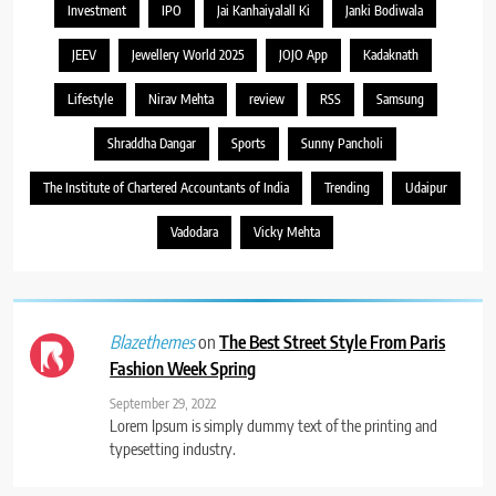
Investment
IPO
Jai Kanhaiyalall Ki
Janki Bodiwala
JEEV
Jewellery World 2025
JOJO App
Kadaknath
Lifestyle
Nirav Mehta
review
RSS
Samsung
Shraddha Dangar
Sports
Sunny Pancholi
The Institute of Chartered Accountants of India
Trending
Udaipur
Vadodara
Vicky Mehta
on
The Best Street Style From Paris
Blazethemes
Fashion Week Spring
September 29, 2022
Lorem Ipsum is simply dummy text of the printing and
typesetting industry.