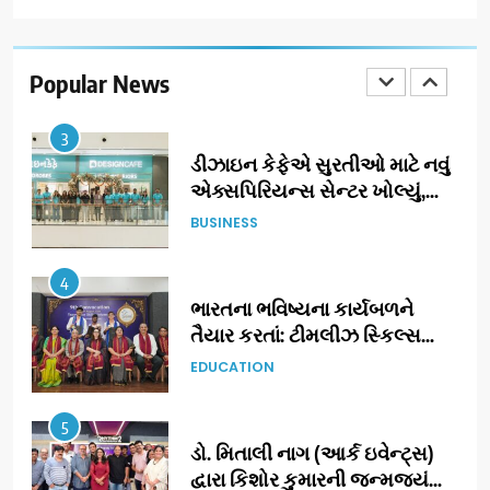
ઝી સ્ટુડિયોઝનું ગુજરાતી સિનેમામાં
ગ્રાન્ડ એન્ટ્રી: સિદ્ધાર્થ રાંદેરિયાની
‘ટોમ એન્ડ ચેરી’ સાથે નવા યુગની
Popular News
ENTERTAINMENT
શરૂઆત
3
ડીઝાઇન કેફેએ સુરતીઓ માટે નવું
એક્સપિરિયન્સ સેન્ટર ખોલ્યું,
ગુજરાતમાં પોતાની હાજરી વધુ
BUSINESS
મજબૂત બનાવી
4
ભારતના ભવિષ્યના કાર્યબળને
તૈયાર કરતાં: ટીમલીઝ સ્કિલ્સ
યુનિવર્સિટીએ 65 સ્નાતકોને ડિગ્રી
EDUCATION
એનાયત કરી
5
ડો. મિતાલી નાગ (આર્ક ઇવેન્ટ્સ)
દ્વારા કિશોર કુમારની જન્મજયંતિ