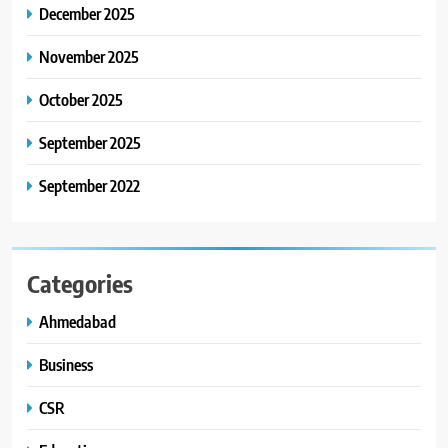
કાર્ડ રીડિંગ અંગે માહિતી આપી
December 2025
8
November 2025
ગ્લોબલ એક્સેલન્સ ફોરમ દ્વારા
નેશનલ લીડરશિપ કોન્કલેવ તથા
October 2025
ભારત સમ્માન ૨૦૨૬નો ભવ્ય અને
BUSINESS
September 2025
પ્રતિષ્ઠિત કાર્યક્રમ નવી દિલ્હીમાં
સફળતાપૂર્વક યોજાયો
September 2022
Categories
Ahmedabad
Business
CSR