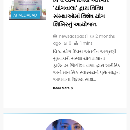
‘યોગવાલા’ દ્વારા વિવિધ
AHMEDABAD
સંસ્થાઓમાં વિશેષ યોગ
શિબિરનું આયોજન
newsaaspaas1
2 months
ago
0
1 mins
વિશ્વ યોગ દિવસ અંતર્ગત અગ્રણી
સુખાકારી સંસ્થા યોગવાલાના
ફાઉન્ડર જિગીશા વાલા દ્વારા શારીરિક
અને માનસિક સ્વાસ્થ્યને પ્રોત્સાહન
આપવાના ઉદ્દેશ્ય સાથે…
Read More