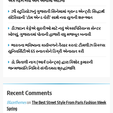
એક તદ્દન નવો અને અનોખો અંદાજ
સફળતાપૂર્વક યોજાયો
1
ઝી સ્ટુડિયોઝનું ગુજરાતી સિનેમામાં ગ્રાન્ડ એન્ટ્રી: સિદ્ધાર્થ
ગેટ સેટ ગો રિવ્યુ: ગુજરાતી
રાંદેરિયાની ‘ટોમ એન્ડ ચેરી’ સાથે નવા યુગની શરૂઆત
સિનેમામાં એક્શન અને રોમાંચનો
એક તદ્દન નવો અને અનોખો
ENTERTAINMENT
ડીઝાઇન કેફેએ સુરતીઓ માટે નવું એક્સપિરિયન્સ સેન્ટર
અંદાજ
ખોલ્યું, ગુજરાતમાં પોતાની હાજરી વધુ મજબૂત બનાવી
2
ઝી સ્ટુડિયોઝનું ગુજરાતી સિનેમામાં
ભારતના ભવિષ્યના કાર્યબળને તૈયાર કરતાં: ટીમલીઝ સ્કિલ્સ
ગ્રાન્ડ એન્ટ્રી: સિદ્ધાર્થ રાંદેરિયાની
યુનિવર્સિટીએ 65 સ્નાતકોને ડિગ્રી એનાયત કરી
‘ટોમ એન્ડ ચેરી’ સાથે નવા યુગની
ENTERTAINMENT
ડો. મિતાલી નાગ (આર્ક ઇવેન્ટ્સ) દ્વારા કિશોર કુમારની
શરૂઆત
જન્મજયંતિ નિમિત્તે સંગીતમય શ્રદ્ધાંજલિ
3
ડીઝાઇન કેફેએ સુરતીઓ માટે નવું
એક્સપિરિયન્સ સેન્ટર ખોલ્યું,
ગુજરાતમાં પોતાની હાજરી વધુ
Recent Comments
BUSINESS
મજબૂત બનાવી
on
The Best Street Style From Paris Fashion Week
Blazethemes
4
Spring
ભારતના ભવિષ્યના કાર્યબળને