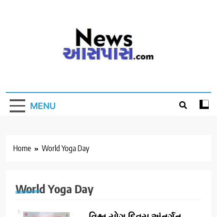
Skip
to
content
MENU
Home
World Yoga Day
World Yoga Day
વિશ્વ યોગ દિવસ અંતર્ગત