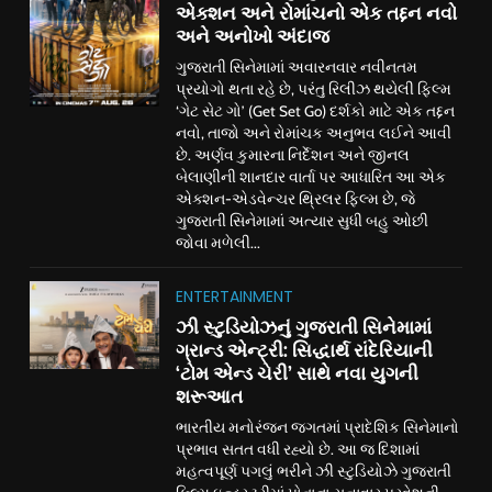
એક્શન અને રોમાંચનો એક તદ્દન નવો
અને અનોખો અંદાજ
ગુજરાતી સિનેમામાં અવારનવાર નવીનતમ
પ્રયોગો થતા રહે છે, પરંતુ રિલીઝ થયેલી ફિલ્મ
‘ગેટ સેટ ગો’ (Get Set Go) દર્શકો માટે એક તદ્દન
નવો, તાજો અને રોમાંચક અનુભવ લઈને આવી
છે. અર્ણવ કુમારના નિર્દેશન અને જીનલ
બેલાણીની શાનદાર વાર્તા પર આધારિત આ એક
એક્શન-એડવેન્ચર થ્રિલર ફિલ્મ છે, જે
ગુજરાતી સિનેમામાં અત્યાર સુધી બહુ ઓછી
જોવા મળેલી...
ENTERTAINMENT
ઝી સ્ટુડિયોઝનું ગુજરાતી સિનેમામાં
ગ્રાન્ડ એન્ટ્રી: સિદ્ધાર્થ રાંદેરિયાની
‘ટોમ એન્ડ ચેરી’ સાથે નવા યુગની
શરૂઆત
ભારતીય મનોરંજન જગતમાં પ્રાદેશિક સિનેમાનો
પ્રભાવ સતત વધી રહ્યો છે. આ જ દિશામાં
મહત્વપૂર્ણ પગલું ભરીને ઝી સ્ટુડિયોઝે ગુજરાતી