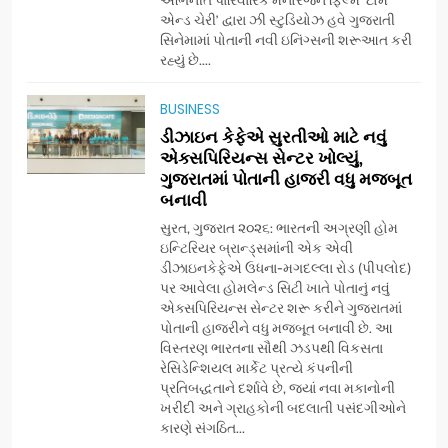
એન્ડ ચેરી’ દ્વારા ઝી સ્ટુડિયોઝ હવે ગુજરાતી
સિનેમામાં પોતાની નવી ઇનિંગ્સની શરૂઆત કરી
7
રહ્યું છે....
અમદાવાદમાં યોજાયેલા ‘ઓકલ્ટ
કોન્ક્લેવ 2026’માં ઈન્ટરનેશનલ
BUSINESS
ટેરોટ રીડર પુનિતજી લુલ્લા એ ટેરોટ
AHMEDABAD
ડીઝાઇન કેફેએ સુરતીઓ માટે નવું
કાર્ડ રીડિંગ અંગે માહિતી આપી
એક્સપિરિયન્સ સેન્ટર ખોલ્યું,
ગુજરાતમાં પોતાની હાજરી વધુ મજબૂત
8
બનાવી
ગ્લોબલ એક્સેલન્સ ફોરમ દ્વારા
નેશનલ લીડરશિપ કોન્કલેવ તથા
સુરત, ગુજરાત ૨૦૨૬: ભારતની અગ્રણી હોમ
ભારત સમ્માન ૨૦૨૬નો ભવ્ય અને
ઇન્ટિરિયર બ્રાન્ડ્સમાંની એક એવી
BUSINESS
ડીઝાઇનકેફેએ ઉધના-મગદલ્લા રોડ (પીપલોદ)
પ્રતિષ્ઠિત કાર્યક્રમ નવી દિલ્હીમાં
પર આવેલા હોમલેન્ડ સિટી ખાતે પોતાનું નવું
સફળતાપૂર્વક યોજાયો
એક્સપિરિયન્સ સેન્ટર શરૂ કરીને ગુજરાતમાં
1
પોતાની હાજરીને વધુ મજબૂત બનાવી છે. આ
ગેટ સેટ ગો રિવ્યુ: ગુજરાતી
વિસ્તરણ ભારતના સૌથી ઝડપથી વિકસતા
સિનેમામાં એક્શન અને રોમાંચનો
રેસિડેન્શિયલ માર્કેટ પ્રત્યે કંપનીની
એક તદ્દન નવો અને અનોખો
ENTERTAINMENT
પ્રતિબદ્ધતાને દર્શાવે છે, જ્યાં નવા મકાનોની
અંદાજ
ખરીદી અને ગ્રાહકોની બદલાતી પસંદગીઓને
કારણે સંગઠિત...
2