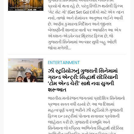
ગુજરાતી સિનેમામાં અવારનવાર નવીનતમ
પ્રયોગો થતા રહે છે, પરંતુ રિલીઝ થયેલી ફિલ્મ
‘ગેટ સેટ ગો’ (Get Set Go) દર્શકો માટે એક તદ્દન
નવો, તાજો અને રોમાંચક અનુભવ લઈને આવી
છે. અર્ણવ કુમારના નિર્દેશન અને જીનલ
બેલાણીની શાનદાર વાર્તા પર આધારિત આ એક
એક્શન-એડવેન્ચર થ્રિલર ફિલ્મ છે, જે
ગુજરાતી સિનેમામાં અત્યાર સુધી બહુ ઓછી
જોવા મળેલી...
ENTERTAINMENT
5
ઝી સ્ટુડિયોઝનું ગુજરાતી સિનેમામાં
ડો. મિતાલી નાગ (આર્ક ઇવેન્ટ્સ)
ગ્રાન્ડ એન્ટ્રી: સિદ્ધાર્થ રાંદેરિયાની
દ્વારા કિશોર કુમારની જન્મજયંતિ
‘ટોમ એન્ડ ચેરી’ સાથે નવા યુગની
શરૂઆત
નિમિત્તે સંગીતમય શ્રદ્ધાંજલિ
AHMEDABAD
ભારતીય મનોરંજન જગતમાં પ્રાદેશિક સિનેમાનો
પ્રભાવ સતત વધી રહ્યો છે. આ જ દિશામાં
6
મહત્વપૂર્ણ પગલું ભરીને ઝી સ્ટુડિયોઝે ગુજરાતી
177 દેશો અને 52 લાખ દર્શકો:
ફિલ્મ ઇન્ડસ્ટ્રીમાં પોતાના સત્તાવાર પ્રવેશની
ગુજરાતી OTT પ્લેટફોર્મ ‘જોજો’
જાહેરાત કરી છે. ગુજરાતી રંગભૂમિ અને
સિનેમાના લોકપ્રિય અભિનેતા સિદ્ધાર્થ રાંદેરિયા
(JOJO) નો વિશ્વભરમાં દબદબો
BUSINESS
અભિનીત પારિવારિક મનોરંજન ફિલ્મ ‘ટોમ