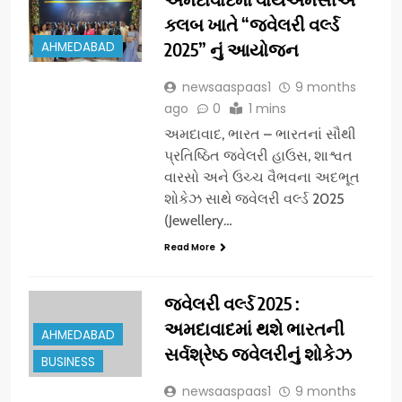
ક્લબ ખાતે “જ્વેલરી વર્લ્ડ
AHMEDABAD
2025” નું આયોજન
newsaaspaas1
9 months
ago
0
1 mins
અમદાવાદ, ભારત – ભારતનાં સૌથી
પ્રતિષ્ઠિત જ્વેલરી હાઉસ, શાશ્વત
વારસો અને ઉચ્ચ વૈભવના અદભૂત
શોકેઝ સાથે જ્વેલરી વર્લ્ડ 2025
(Jewellery…
Read More
જ્વેલરી વર્લ્ડ 2025 :
અમદાવાદમાં થશે ભારતની
AHMEDABAD
સર્વશ્રેષ્ઠ જ્વેલરીનું શોકેઝ
BUSINESS
newsaaspaas1
9 months