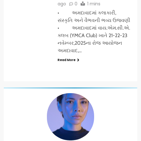
ago
0
1 mins
• અમદાવાદમાં કલાકારી,
સંસ્કૃતિ અને વૈભવની ભવ્ય ઉજવણી
• અમદાવાદમાં વાય.એમ.સી.એ.
ક્લબ (YMCA Club) ખાતે 21-22-23
નવેમ્બર,2025ના રોજ આયોજન
અમદાવાદ,…
Read More