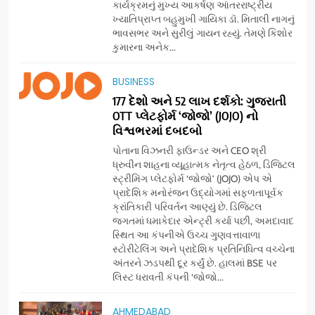
કાર્યક્રમનું મુખ્ય આકર્ષણ આંતરરાષ્ટ્રીય
ખ્યાતિપ્રાપ્ત બહુમુખી ગાયિકા ડૉ. મિતાલી નાગનું
ભાવસભર અને સુરીલું ગાયન રહ્યું. તેમણે કિશોર
કુમારના અનેક...
5
BUSINESS
સેમસંગ વિશ્વ યુવા કૌશલ્ય
દિવસની ઉજવણી કરે છે, સેમસંગ
177 દેશો અને 52 લાખ દર્શકો: ગુજરાતી
OTT પ્લેટફોર્મ ‘જોજો’ (JOJO) નો
દોસ્ત કૌશલ્ય વિકાસ કાર્યક્રમના
BUSINESS
CSR
વિશ્વભરમાં દબદબો
30 ટોચના પ્રતિભાશાળી
વિદ્યાર્થીઓનું સન્માન કરે છે
પોતાના વિઝનરી ફાઉન્ડર અને CEO શ્રી
6
ધ્રુવીન શાહના વ્યૂહાત્મક નેતૃત્વ હેઠળ, ડિજિટલ
આયુદા ઓર્ગેનિક્સ દ્વારા
સ્ટ્રીમિંગ પ્લેટફોર્મ ‘જોજો’ (JOJO) એપ એ
ગુજરાતના 5 શહેરોમાં રિટેલ સ્ટોર્સ
પ્રાદેશિક મનોરંજન ઉદ્યોગમાં સફળતાપૂર્વક
ક્રાંતિકારી પરિવર્તન આણ્યું છે. ડિજિટલ
અને ગીર ગાયના વૈદિક વલોણા ઘી-
BUSINESS
જગતમાં ધમાકેદાર એન્ટ્રી કર્યા પછી, અમદાવાદ
દૂધની શુદ્ધ સેવાઓ સાથે વ્યાપક
સ્થિત આ કંપનીએ ઉચ્ચ ગુણવત્તાવાળા
વિસ્તરણ
સ્ટોરીટેલિંગ અને પ્રાદેશિક પ્રતિનિધિત્વ વચ્ચેના
7
અંતરને ઝડપથી દૂર કર્યું છે. હાલમાં BSE પર
‘ગેટ સેટ ગો’ નું પાવર-પેક્ડ ટ્રેલર
લિસ્ટ ધરાવતી કંપની ‘જોજો...
લોન્ચ: 7 ઓગસ્ટે રિલીઝ થઈ રહેલ
આ ફિલ્મમાં હાઇ-ટેક VFX જોવા
ENTERTAINMENT
AHMEDABAD