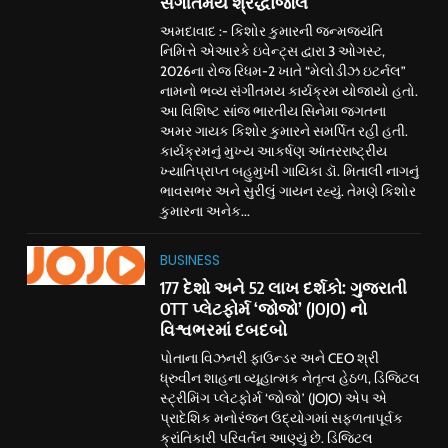
સંગીતમય શ્રદ્ધાંજલિ
અમદાવાદ :- કિશોર કુમારની જન્મજયંતિ
નિમિત્તે એઆરકે ઇવેન્ટ્સ દ્વારા 3 ઓગસ્ટ,
2026ના રોજ રિધમ-2 ખાતે “મેલોડીઝ ઇટર્નલ”
નામનો ભવ્ય સંગીતમય કાર્યક્રમ યોજાયો હતો.
આ વિશિષ્ટ સાંજ ભારતીય સિનેમા જગતના
અમર ગાયક કિશોર કુમારને સમર્પિત રહી હતી.
કાર્યક્રમનું મુખ્ય આકર્ષણ આંતરરાષ્ટ્રીય
ખ્યાતિપ્રાપ્ત બહુમુખી ગાયિકા ડૉ. મિતાલી નાગનું
ભાવસભર અને સુરીલું ગાયન રહ્યું. તેમણે કિશોર
કુમારના અનેક...
BUSINESS
177 દેશો અને 52 લાખ દર્શકો: ગુજરાતી
OTT પ્લેટફોર્મ ‘જોજો’ (JOJO) નો
વિશ્વભરમાં દબદબો
પોતાના વિઝનરી ફાઉન્ડર અને CEO શ્રી
ધ્રુવીન શાહના વ્યૂહાત્મક નેતૃત્વ હેઠળ, ડિજિટલ
સ્ટ્રીમિંગ પ્લેટફોર્મ ‘જોજો’ (JOJO) એપ એ
પ્રાદેશિક મનોરંજન ઉદ્યોગમાં સફળતાપૂર્વક
ક્રાંતિકારી પરિવર્તન આણ્યું છે. ડિજિટલ