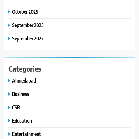
આગળ આવી: ગુલબાઈ ટેકરાના
પ્રભાવિત પરિવારોને ફૂડ પેકેટ્સ
October 2025
અને પીવાના પાણીનું વિતરણ કર્યું
September 2025
September 2022
Categories
Ahmedabad
Business
CSR
Education
Entertainment