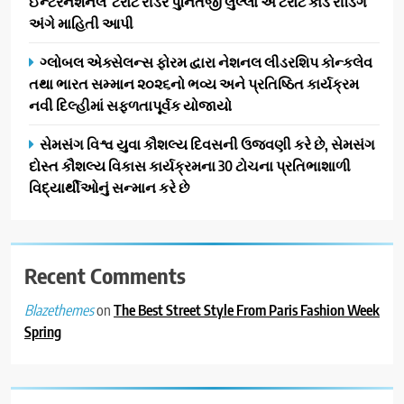
ઈન્ટરનેશનલ ટેરોટ રીડર પુનિતજી લુલ્લા એ ટેરોટ કાર્ડ રીડિંગ
2
અંગે માહિતી આપી
177 દેશો અને 52 લાખ દર્શકો:
ગુજરાતી OTT પ્લેટફોર્મ ‘જોજો’
ગ્લોબલ એક્સેલન્સ ફોરમ દ્વારા નેશનલ લીડરશિપ કોન્કલેવ
(JOJO) નો વિશ્વભરમાં દબદબો
તથા ભારત સમ્માન ૨૦૨૬નો ભવ્ય અને પ્રતિષ્ઠિત કાર્યક્રમ
BUSINESS
નવી દિલ્હીમાં સફળતાપૂર્વક યોજાયો
3
સેમસંગ વિશ્વ યુવા કૌશલ્ય દિવસની ઉજવણી કરે છે, સેમસંગ
અમદાવાદમાં યોજાયેલા ‘ઓકલ્ટ
દોસ્ત કૌશલ્ય વિકાસ કાર્યક્રમના 30 ટોચના પ્રતિભાશાળી
કોન્ક્લેવ 2026’માં ઈન્ટરનેશનલ
વિદ્યાર્થીઓનું સન્માન કરે છે
ટેરોટ રીડર પુનિતજી લુલ્લા એ ટેરોટ
AHMEDABAD
કાર્ડ રીડિંગ અંગે માહિતી આપી
4
Recent Comments
ગ્લોબલ એક્સેલન્સ ફોરમ દ્વારા
નેશનલ લીડરશિપ કોન્કલેવ તથા
on
The Best Street Style From Paris Fashion Week
Blazethemes
ભારત સમ્માન ૨૦૨૬નો ભવ્ય અને
BUSINESS
Spring
પ્રતિષ્ઠિત કાર્યક્રમ નવી દિલ્હીમાં
સફળતાપૂર્વક યોજાયો
5
સેમસંગ વિશ્વ યુવા કૌશલ્ય