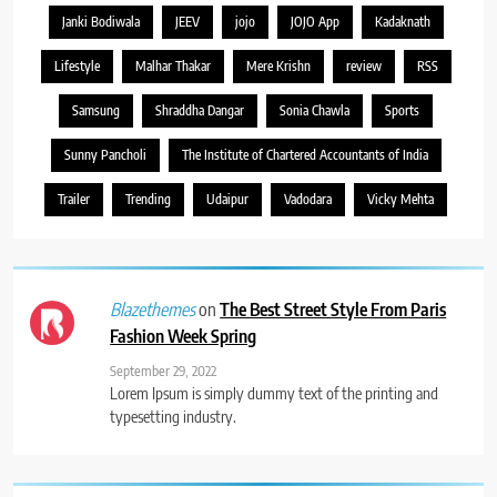
Janki Bodiwala
JEEV
jojo
JOJO App
Kadaknath
Lifestyle
Malhar Thakar
Mere Krishn
review
RSS
Samsung
Shraddha Dangar
Sonia Chawla
Sports
Sunny Pancholi
The Institute of Chartered Accountants of India
Trailer
Trending
Udaipur
Vadodara
Vicky Mehta
on
The Best Street Style From Paris
Blazethemes
Fashion Week Spring
September 29, 2022
Lorem Ipsum is simply dummy text of the printing and
typesetting industry.