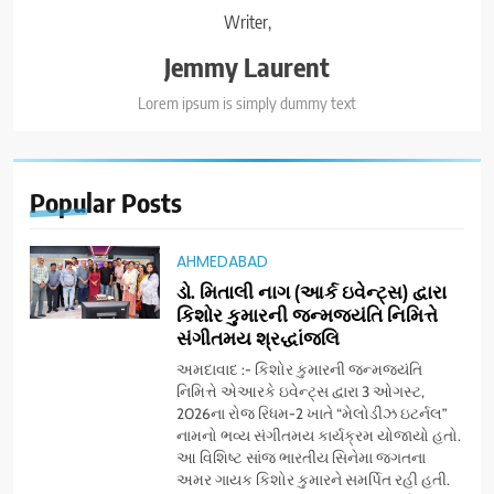
Writer,
Jemmy Laurent
Lorem ipsum is simply dummy text
Popular
Posts
AHMEDABAD
ડો. મિતાલી નાગ (આર્ક ઇવેન્ટ્સ) દ્વારા
કિશોર કુમારની જન્મજયંતિ નિમિત્તે
સંગીતમય શ્રદ્ધાંજલિ
અમદાવાદ :- કિશોર કુમારની જન્મજયંતિ
નિમિત્તે એઆરકે ઇવેન્ટ્સ દ્વારા 3 ઓગસ્ટ,
2026ના રોજ રિધમ-2 ખાતે “મેલોડીઝ ઇટર્નલ”
નામનો ભવ્ય સંગીતમય કાર્યક્રમ યોજાયો હતો.
આ વિશિષ્ટ સાંજ ભારતીય સિનેમા જગતના
અમર ગાયક કિશોર કુમારને સમર્પિત રહી હતી.