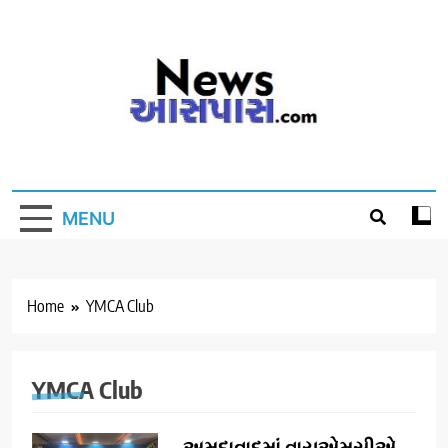
Skip
to
content
MENU
Home
YMCA Club
YMCA Club
અમદાવાદમાં વાયએમસીએ