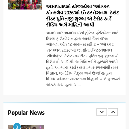
મળશે
અમદાવાદમાં યોજાયેલા ‘ઓકલ્ટ
કોન્ક્લેવ 2026’માં ઈન્ટરનેશનલ ટેરોટ
8
રીડર પુનિતજી લુલ્લા એ ટેરોટ કાર્ડ
અમદાવાદમાં ભારે વરસાદ વચ્ચે
રીડિંગ અંગે માહિતી આપી
ફિલ્મ ‘ગેટ સેટ ગો’ની ‘ટીમ
ચિરંજીવી’ માનવતાના કાર્ય માટે
અમદાવાદ: અમદાવાદની હોટેલ પ્રેસિડેન્ટ ખાતે
AHMEDABAD
CSR
મિરલ ફાઉન્ડેશન દ્વારા આયોજિત 40મા
આગળ આવી: ગુલબાઈ ટેકરાના
ગ્લોબલ ઓકલ્ટ સાયન્સ સમિટ – “ઓકલ્ટ
પ્રભાવિત પરિવારોને ફૂડ પેકેટ્સ
કોન્ક્લેવ 2026″માં જાણીતા ઈન્ટરનેશનલ
1
અને પીવાના પાણીનું વિતરણ કર્યું
સેલિબ્રિટી ટેરોટ કાર્ડ રીડર પુનિત જી. લુલ્લાએ
ડો. મિતાલી નાગ (આર્ક ઇવેન્ટ્સ)
વિશેષ વી.આઈ.પી. અતિથિ તરીકે હાજરી આપી
દ્વારા કિશોર કુમારની જન્મજયંતિ
હતી. આ ભવ્ય કાર્યક્રમમાં ભારતભરમાંથી તંત્ર
નિમિત્તે સંગીતમય શ્રદ્ધાંજલિ
AHMEDABAD
વિજ્ઞાન, જ્યોતિષ વિદ્યા અને ઉર્જા ક્ષેત્રના
વિવિધ ઓકલ્ટ સાયન્સના વિદ્વાનો અને ગુરુજનો
એકઠા થયા હતા. આ...
2
177 દેશો અને 52 લાખ દર્શકો:
ગુજરાતી OTT પ્લેટફોર્મ ‘જોજો’
(JOJO) નો વિશ્વભરમાં દબદબો
Popular News
BUSINESS
3