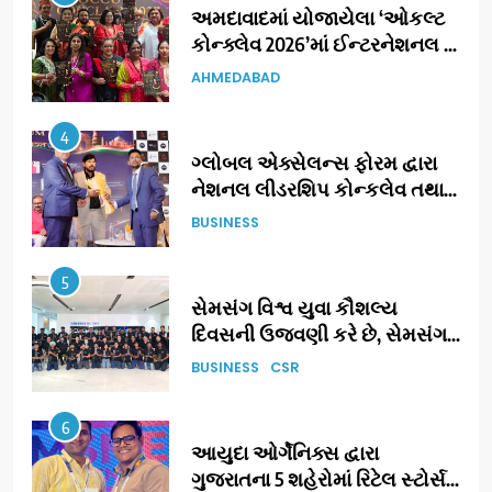
અમદાવાદમાં યોજાયેલા ‘ઓકલ્ટ
કોન્ક્લેવ 2026’માં ઈન્ટરનેશનલ
ટેરોટ રીડર પુનિતજી લુલ્લા એ ટેરોટ
AHMEDABAD
કાર્ડ રીડિંગ અંગે માહિતી આપી
4
ગ્લોબલ એક્સેલન્સ ફોરમ દ્વારા
નેશનલ લીડરશિપ કોન્કલેવ તથા
ભારત સમ્માન ૨૦૨૬નો ભવ્ય અને
BUSINESS
પ્રતિષ્ઠિત કાર્યક્રમ નવી દિલ્હીમાં
સફળતાપૂર્વક યોજાયો
5
સેમસંગ વિશ્વ યુવા કૌશલ્ય
દિવસની ઉજવણી કરે છે, સેમસંગ
દોસ્ત કૌશલ્ય વિકાસ કાર્યક્રમના
BUSINESS
CSR
30 ટોચના પ્રતિભાશાળી
વિદ્યાર્થીઓનું સન્માન કરે છે
6
આયુદા ઓર્ગેનિક્સ દ્વારા
ગુજરાતના 5 શહેરોમાં રિટેલ સ્ટોર્સ