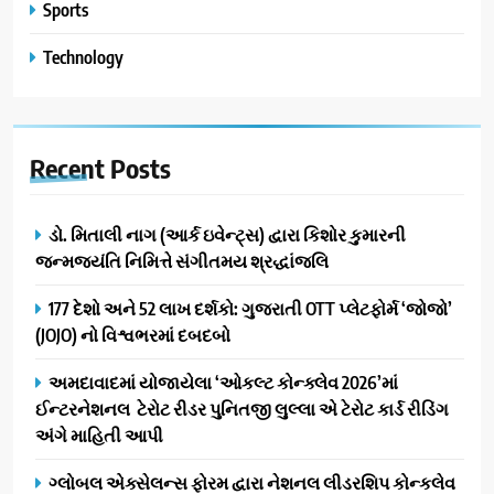
Sports
Technology
Recent
Posts
ડો. મિતાલી નાગ (આર્ક ઇવેન્ટ્સ) દ્વારા કિશોર કુમારની
જન્મજયંતિ નિમિત્તે સંગીતમય શ્રદ્ધાંજલિ
177 દેશો અને 52 લાખ દર્શકો: ગુજરાતી OTT પ્લેટફોર્મ ‘જોજો’
(JOJO) નો વિશ્વભરમાં દબદબો
અમદાવાદમાં યોજાયેલા ‘ઓકલ્ટ કોન્ક્લેવ 2026’માં
ઈન્ટરનેશનલ ટેરોટ રીડર પુનિતજી લુલ્લા એ ટેરોટ કાર્ડ રીડિંગ
અંગે માહિતી આપી
ગ્લોબલ એક્સેલન્સ ફોરમ દ્વારા નેશનલ લીડરશિપ કોન્કલેવ