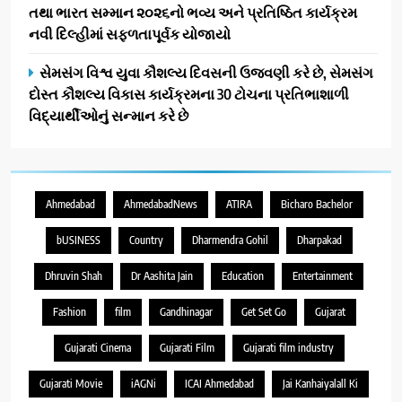
તથા ભારત સમ્માન ૨૦૨૬નો ભવ્ય અને પ્રતિષ્ઠિત કાર્યક્રમ
નવી દિલ્હીમાં સફળતાપૂર્વક યોજાયો
સેમસંગ વિશ્વ યુવા કૌશલ્ય દિવસની ઉજવણી કરે છે, સેમસંગ
દોસ્ત કૌશલ્ય વિકાસ કાર્યક્રમના 30 ટોચના પ્રતિભાશાળી
વિદ્યાર્થીઓનું સન્માન કરે છે
Ahmedabad
AhmedabadNews
ATIRA
Bicharo Bachelor
bUSINESS
Country
Dharmendra Gohil
Dharpakad
Dhruvin Shah
Dr Aashita Jain
Education
Entertainment
Fashion
film
Gandhinagar
Get Set Go
Gujarat
Gujarati Cinema
Gujarati Film
Gujarati film industry
Gujarati Movie
iAGNi
ICAI Ahmedabad
Jai Kanhaiyalall Ki