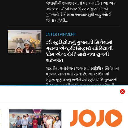
બેલાણીની શાનદાર વાર્તા પર આધારિત આ એક
એક્શન-એડવેન્ચર થ્રિલર ફિલ્મ છે, જે
ગુજરાતી સિનેમામાં અત્યાર સુધી બહુ ઓછી
જોવા મળેલી...
ENTERTAINMENT
ઝી સ્ટુડિયોઝનું ગુજરાતી સિનેમામાં
ગ્રાન્ડ એન્ટ્રી: સિદ્ધાર્થ રાંદેરિયાની
‘ટોમ એન્ડ ચેરી’ સાથે નવા યુગની
શરૂઆત
ભારતીય મનોરંજન જગતમાં પ્રાદેશિક સિનેમાનો
પ્રભાવ સતત વધી રહ્યો છે. આ જ દિશામાં
મહત્વપૂર્ણ પગલું ભરીને ઝી સ્ટુડિયોઝે ગુજરાતી
ફિલ્મ ઇન્ડસ્ટ્રીમાં પોતાના સત્તાવાર પ્રવેશની
જાહેરાત કરી છે. ગુજરાતી રંગભૂમિ અને
સિનેમાના લોકપ્રિય અભિનેતા સિદ્ધાર્થ રાંદેરિયા
અભિનીત પારિવારિક મનોરંજન ફિલ્મ ‘ટોમ
એન્ડ ચેરી’ દ્વારા ઝી સ્ટુડિયોઝ હવે ગુજરાતી
સિનેમામાં પોતાની નવી ઇનિંગ્સની શરૂઆત કરી
રહ્યું છે....