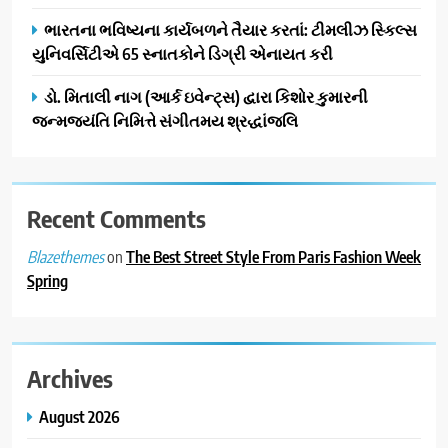
ભારતના ભવિષ્યના કાર્યબળને તૈયાર કરતાં: ટીમલીઝ સ્કિલ્સ
યુનિવર્સિટીએ 65 સ્નાતકોને ડિગ્રી એનાયત કરી
ડો. મિતાલી નાગ (આર્ક ઇવેન્ટ્સ) દ્વારા કિશોર કુમારની
જન્મજયંતિ નિમિત્તે સંગીતમય શ્રદ્ધાંજલિ
Recent Comments
on
The Best Street Style From Paris Fashion Week
Blazethemes
Spring
Archives
August 2026