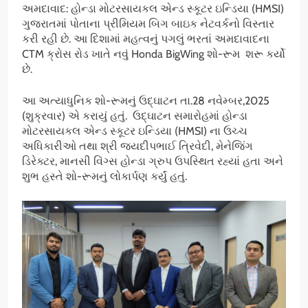
અમદાવાદ: હોન્ડા મોટરસાયકલ એન્ડ સ્કૂટર ઇન્ડિયા (HMSI)
ગુજરાતમાં પોતાના પ્રીમિયમ બિગ બાઇક નેટવર્કનો વિસ્તાર
કરી રહી છે. આ દિશામાં મહત્વનું પગલું ભરતાં અમદાવાદના
CTM ક્રોસ રોડ ખાતે નવું Honda BigWing શો-રૂમ શરૂ કર્યો
છે.
આ અત્યાધુનિક શો-રૂમનું ઉદ્ઘાટન તા.28 નવેમ્બર,2025
(શુક્રવાર) એ કરાયું હતું. ઉદ્ઘાટન સમારોહમાં હોન્ડા
મોટરસાયકલ એન્ડ સ્કૂટર ઇન્ડિયા (HMSI) ના ઉચ્ચ
અધિકારીઓ તથા શ્રી જયદીપભાઈ ત્રિવેદી, મેનેજિંગ
ડિરેક્ટર, માનસી વિંગ્સ હોન્ડા ગ્રુપ ઉપસ્થિત રહ્યાં હતા અને
શુભ હસ્તે શો-રૂમનું લોકાર્પણ કર્યું હતું.