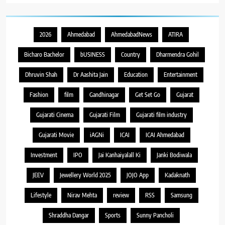
2026
Ahmedabad
AhmedabadNews
ATIRA
Bicharo Bachelor
bUSINESS
Country
Dharmendra Gohil
Dhruvin Shah
Dr Aashita Jain
Education
Entertainment
Fashion
film
Gandhinagar
Get Set Go
Gujarat
Gujarati Cinema
Gujarati Film
Gujarati film industry
Gujarati Movie
iAGNi
ICAI
ICAI Ahmedabad
Investment
IPO
Jai Kanhaiyalall Ki
Janki Bodiwala
JEEV
Jewellery World 2025
JOJO App
Kadaknath
Lifestyle
Nirav Mehta
review
RSS
Samsung
Shraddha Dangar
Sports
Sunny Pancholi