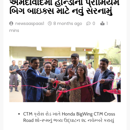
અમદાવાદમાં હોન્ડાના પ્રીમિયમ
બિગ બાઇક્સ માટે નવું સરનામું
newsaaspaas1
8 months ago
0
1
mins
CTM ક્રોસ રોડ ખાતે Honda BigWing CTM Cross
Road શો-રૂમનું ભવ્ય ઉદ્ઘાટન ૨૮ નવેમ્બરે કરાયું