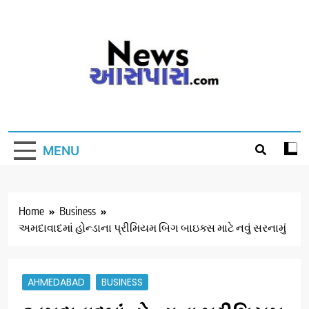
Skip
to
content
MENU
Home
Business
અમદાવાદમાં હોન્ડાના પ્રીમિયમ બિગ બાઇક્સ માટે નવું સરનામું
AHMEDABAD
BUSINESS