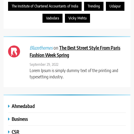
The Institute of Chartered Accountants of India
Trending
Udaipur
Vadodara
Vicky Mehta
on
The Best Street Style From Paris
Blazethemes
Fashion Week Spring
September 29, 2022
Lorem Ipsum is simply dummy text of the printing and
typesetting industry.
Ahmedabad
Business
CSR