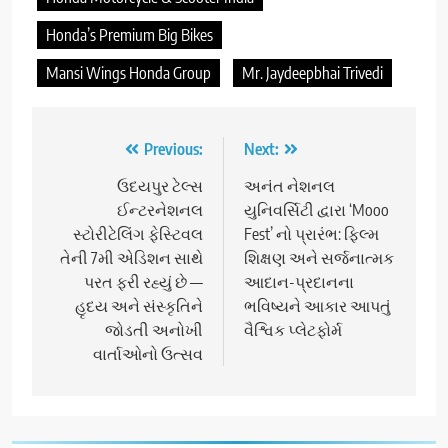
Honda’s Premium Big Bikes
Mansi Wings Honda Group
Mr. Jaydeepbhai Trivedi
Post
Previous:
Next:
navigation
ઉદયપુર ટેલ્સ
અનંત નેશનલ
ઈન્ટરનેશનલ
યુનિવર્સિટી દ્વારા ‘Mooo
સ્ટોરીટેલિંગ ફેસ્ટિવલ
Fest’ નો પ્રારંભ: ફિલ્મ
તેની 7મી એડિશન સાથે
શિક્ષણ અને સર્જનાત્મક
પરત ફરી રહ્યું છે —
આદાન-પ્રદાનના
હૃદય અને સંસ્કૃતિને
ભવિષ્યને આકાર આપતું
જોડતી અનોખી
વૈશ્વિક પ્લેટફોર્મ
વાર્તાઓનો ઉત્સવ