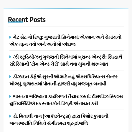
Recent
Posts
ગેટ સેટ ગો રિવ્યુ: ગુજરાતી સિનેમામાં એક્શન અને રોમાંચનો
એક તદ્દન નવો અને અનોખો અંદાજ
ઝી સ્ટુડિયોઝનું ગુજરાતી સિનેમામાં ગ્રાન્ડ એન્ટ્રી: સિદ્ધાર્થ
રાંદેરિયાની ‘ટોમ એન્ડ ચેરી’ સાથે નવા યુગની શરૂઆત
ડીઝાઇન કેફેએ સુરતીઓ માટે નવું એક્સપિરિયન્સ સેન્ટર
ખોલ્યું, ગુજરાતમાં પોતાની હાજરી વધુ મજબૂત બનાવી
ભારતના ભવિષ્યના કાર્યબળને તૈયાર કરતાં: ટીમલીઝ સ્કિલ્સ
યુનિવર્સિટીએ 65 સ્નાતકોને ડિગ્રી એનાયત કરી
ડો. મિતાલી નાગ (આર્ક ઇવેન્ટ્સ) દ્વારા કિશોર કુમારની
જન્મજયંતિ નિમિત્તે સંગીતમય શ્રદ્ધાંજલિ