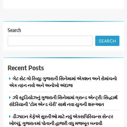
Search
SEARCH
Recent Posts
ગેટ સેટ ગો રિવ્યુ: ગુજરાતી સિનેમામાં એક્શન અને રોમાંચનો
એક તદ્દન નવો અને અનોખો અંદાજ
ઝી સ્ટુડિયોઝનું ગુજરાતી સિનેમામાં ગ્રાન્ડ એન્ટ્રી: સિદ્ધાર્થ
રાંદેરિયાની ‘ટોમ એન્ડ ચેરી’ સાથે નવા યુગની શરૂઆત
ડીઝાઇન કેફેએ સુરતીઓ માટે નવું એક્સપિરિયન્સ સેન્ટર
ખોલ્યું, ગુજરાતમાં પોતાની હાજરી વધુ મજબૂત બનાવી