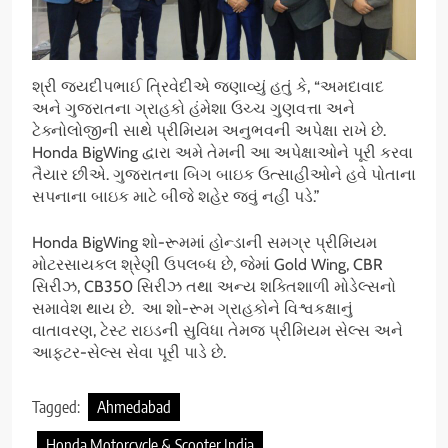
શ્રી જયદીપભાઈ ત્રિવેદીએ જણાવ્યું હતું કે, “અમદાવાદ
અને ગુજરાતના ગ્રાહકો હંમેશા ઉચ્ચ ગુણવત્તા અને
ટેક્નોલોજીની સાથે પ્રીમિયમ અનુભવની અપેક્ષા રાખે છે.
Honda BigWing દ્વારા અમે તેમની આ અપેક્ષાઓને પૂરી કરવા
તૈયાર છીએ. ગુજરાતના બિગ બાઇક ઉત્સાહીઓને હવે પોતાના
સપનાના બાઇક માટે બીજે શહેર જવું નહીં પડે.”
Honda BigWing શો-રૂમમાં હોન્ડાની સમગ્ર પ્રીમિયમ
મોટરસાયકલ શ્રેણી ઉપલબ્ધ છે, જેમાં Gold Wing, CBR
સિરીઝ, CB350 સિરીઝ તથા અન્ય શક્તિશાળી મોડેલ્સનો
સમાવેશ થાય છે. આ શો-રૂમ ગ્રાહકોને વિશ્વકક્ષાનું
વાતાવરણ, ટેસ્ટ રાઇડની સુવિધા તેમજ પ્રીમિયમ સેલ્સ અને
આફ્ટર-સેલ્સ સેવા પૂરી પાડે છે.
Tagged:
Ahmedabad
Honda Motorcycle & Scooter India