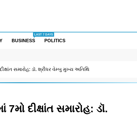
LAST 7 DAYS
Y
BUSINESS
POLITICS
ક્ષાંત સમારોહ: ડૉ. શ્રીધર વેમ્બુ મુખ્ય અતિથિ
 7મો દીક્ષાંત સમારોહ: ડૉ.