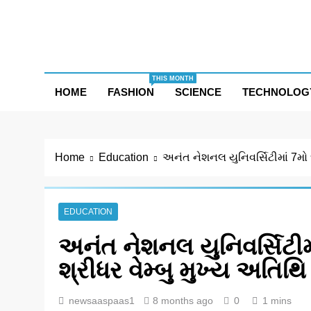
Skip
to
content
THIS MONTH
HOME
FASHION
SCIENCE
TECHNOLOG
Home
Education
અનંત નેશનલ યુનિવર્સિટીમાં 7મો દી
EDUCATION
અનંત નેશનલ યુનિવર્સિટીમાં
શ્રીધર વેમ્બુ મુખ્ય અતિથિ
newsaaspaas1
8 months ago
0
1 mins