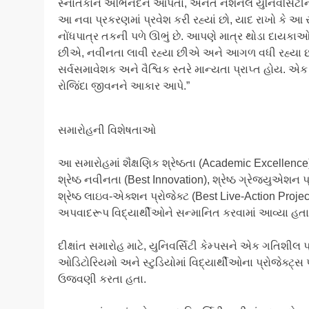
​સ્નાતકોને અભિનંદન આપતા, અનંત નેશનલ યુનિવર્સિટીના પ
આ નવા પ્રકરણમાં પ્રવેશ કરી રહ્યાં છો, યાદ રાખો કે
નોંધપાત્ર તકની પળે ઊભું છે. આપણે માત્ર થોડા દાયકાઓમ
છીએ, નવીનતા લાવી રહ્યા છીએ અને આગળ વધી રહ્યા છીએ
સર્વસમાવેશક અને વૈશ્વિક સ્તરે માન્યતા પ્રાપ્ત હોય. 
રોજિંદા જીવનને આકાર આપે.”
​સમારોહની વિશેષતાઓ
​આ સમારોહમાં શૈક્ષણિક શ્રેષ્ઠતા (Academic Excellence
શ્રેષ્ઠ નવીનતા (Best Innovation), શ્રેષ્ઠ ગ્રેજ્યુએશન 
શ્રેષ્ઠ લાઇવ-એક્શન પ્રોજેક્ટ (Best Live-Action Project
અપવાદરૂપ વિદ્યાર્થીઓને સન્માનિત કરવામાં આવ્યા હતા
​દીક્ષાંત સમારોહ માટે, યુનિવર્સિટી કેમ્પસને એક ગતિશીલ પ્
ઓડિટોરિયમો અને સ્ટુડિયોમાં વિદ્યાર્થીઓના પ્રોજેક્ટ્
ઉજવણી કરતા હતા.