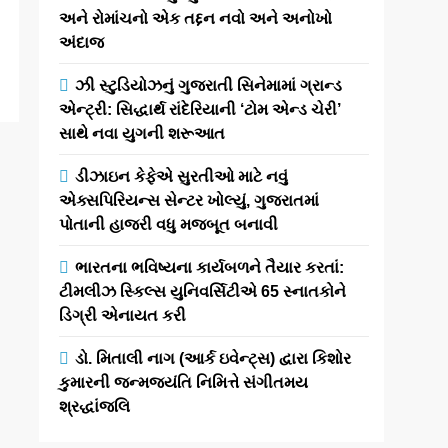
અને રોમાંચનો એક તદ્દન નવો અને અનોખો
અંદાજ
ઝી સ્ટુડિયોઝનું ગુજરાતી સિનેમામાં ગ્રાન્ડ
એન્ટ્રી: સિદ્ધાર્થ રાંદેરિયાની ‘ટોમ એન્ડ ચેરી’
સાથે નવા યુગની શરૂઆત
ડીઝાઇન કેફેએ સુરતીઓ માટે નવું
એક્સપિરિયન્સ સેન્ટર ખોલ્યું, ગુજરાતમાં
પોતાની હાજરી વધુ મજબૂત બનાવી
ભારતના ભવિષ્યના કાર્યબળને તૈયાર કરતાં:
ટીમલીઝ સ્કિલ્સ યુનિવર્સિટીએ 65 સ્નાતકોને
ડિગ્રી એનાયત કરી
ડો. મિતાલી નાગ (આર્ક ઇવેન્ટ્સ) દ્વારા કિશોર
કુમારની જન્મજયંતિ નિમિત્તે સંગીતમય
શ્રદ્ધાંજલિ