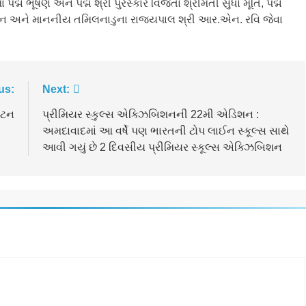
પદ્મ ભૂષણ અને પદ્મ શ્રી પુરસ્કાર વિજેતા શ્રીમતી સુધા મૂર્તિ, પદ્મ
શેખરન અને માનનીય તમિલનાડુના રાજ્યપાલ શ્રી આર.એન. રવિ જેવા
us:
Next:
ઘાટન
પ્રીમિયર સ્કુલ્સ એક્ઝિબિશનની 22મી એડિશન :
અમદાવાદમાં આ વર્ષે પણ ભારતની ટોપ લાઈન સ્કૂલ્સ સાથે
આવી ગયું છે 2 દિવસીય પ્રીમિયર સ્કૂલ્સ એક્ઝિબિશન