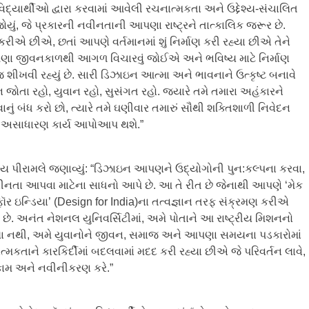
િદ્યાર્થીઓ દ્વારા કરવામાં આવેલી રચનાત્મકતા અને ઉદ્દેશ્ય-સંચાલિત
ય જોયું, જે પ્રકારની નવીનતાની આપણા રાષ્ટ્રને તાત્કાલિક જરૂર છે.
છીએ, છતાં આપણે વર્તમાનમાં શું નિર્માણ કરી રહ્યા છીએ તેને
ા જીવનકાળથી આગળ વિચારવું જોઈએ અને ભવિષ્ય માટે નિર્માણ
શીખવી રહ્યું છે. સારી ડિઝાઇન આત્મા અને ભાવનાને ઉત્કૃષ્ટ બનાવે
્ન જોતા રહો, યુવાન રહો, સુસંગત રહો. જ્યારે તમે તમારા અહંકારને
ં બંધ કરો છો, ત્યારે તમે ઘણીવાર તમારું સૌથી શક્તિશાળી નિવેદન
અને અસાધારણ કાર્ય આપોઆપ થશે.”
ય પીરામલે જણાવ્યું: ​“ડિઝાઇન આપણને ઉદ્યોગોની પુન:કલ્પના કરવા,
વીનતા આપવા માટેના સાધનો આપે છે. આ તે રીત છે જેનાથી આપણે ‘મેક
ફૉર ઇન્ડિયા’ (Design for India)ના તત્વજ્ઞાન તરફ સંક્રમણ કરીએ
છે. અનંત નેશનલ યુનિવર્સિટીમાં, અમે પોતાને આ રાષ્ટ્રીય મિશનનો
ા નથી, અમે યુવાનોને જીવન, સમાજ અને આપણા સમયના પડકારોમાં
ત્મકતાને કારકિર્દીમાં બદલવામાં મદદ કરી રહ્યા છીએ જે પરિવર્તન લાવે,
રકામ અને નવીનીકરણ કરે.”