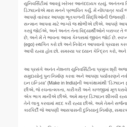
યુનિવર્સિટીમાં આવવું ખરેખર આનંદદાયક રહ્યું. અનંતના વ
ડિઝાઇનોએ મારા મનને પ્રભાવિત કર્યું. મેં નોંધપાત્ર કાર્
આપણે વારંવાર આપણા ભૂતકાળની સિદ્ધિઓની ઉજવણી કરીએ 
સન્માન આપવા માટે ભાગ્યે જ થોભીએ છીએ. આપણે આપણ
કરવું જોઈએ, અને અનંત તેના વિદ્યાર્થીઓને બરાબર તે જ 
છે, અને મેં તે ભાવના આખા કેમ્પસમાં જીવંત જોઈ છે. સ્વપ
(ego) સ્થગિત કરો છો અને નિવેદન આપવાનો પ્રયાસ કરવાનુ
આપી રહ્યા હોવ છો. સમસ્યા પર ધ્યાન કેન્દ્રિત કરો, 
​આ પ્રસંગે અનંત નેશનલ યુનિવર્સિટીના પ્રમુખ શ્રી અજ
સમુદાયોનું પુનઃનિર્માણ કરવા અને આપણા પર્યાવરણને ન
ઇન ઇન્ડિયા’ (Make in India)ની આકાંક્ષામાંથી ‘ડિઝાઇન 
છીએ, જે રચનાત્મકતા, કારીગરી અને કાળજીમાં મૂળ ધરાવે 
એક ભાગ માનીએ છીએ. અમે માત્ર ડિઝાઇન શીખવી રહ્ય
તેને લાગુ કરવામાં મદદ કરી રહ્યા છીએ. અમે તેમને સર્જના
કારકિર્દી જે આપણી આસપાસની દુનિયાનું નિર્માણ, સમા