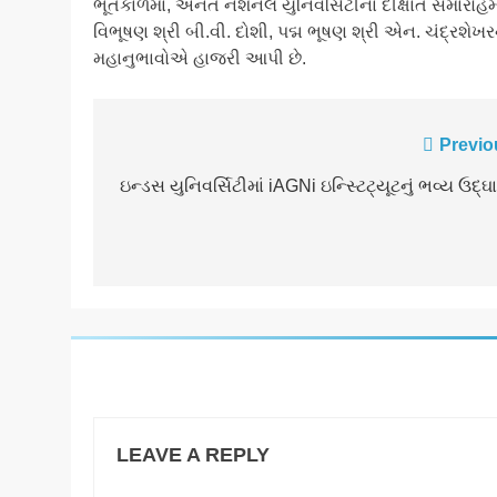
​ભૂતકાળમાં, અનંત નેશનલ યુનિવર્સિટીના દીક્ષાંત સમારોહમાં 
વિભૂષણ શ્રી બી.વી. દોશી, પદ્મ ભૂષણ શ્રી એન. ચંદ્ર
મહાનુભાવોએ હાજરી આપી છે.
Post
Previo
navigation
ઇન્ડસ યુનિવર્સિટીમાં iAGNi ઇન્સ્ટિટ્યૂટનું ભવ્ય ઉદ્
LEAVE A REPLY