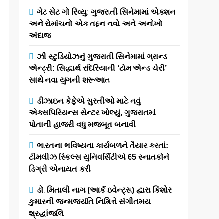
ગેટ સેટ ગો રિવ્યુ: ગુજરાતી સિનેમામાં એક્શન
અને રોમાંચનો એક તદ્દન નવો અને અનોખો
અંદાજ
ઝી સ્ટુડિયોઝનું ગુજરાતી સિનેમામાં ગ્રાન્ડ
એન્ટ્રી: સિદ્ધાર્થ રાંદેરિયાની ‘ટોમ એન્ડ ચેરી’
સાથે નવા યુગની શરૂઆત
ડીઝાઇન કેફેએ સુરતીઓ માટે નવું
એક્સપિરિયન્સ સેન્ટર ખોલ્યું, ગુજરાતમાં
પોતાની હાજરી વધુ મજબૂત બનાવી
ભારતના ભવિષ્યના કાર્યબળને તૈયાર કરતાં:
ટીમલીઝ સ્કિલ્સ યુનિવર્સિટીએ 65 સ્નાતકોને
ડિગ્રી એનાયત કરી
ડો. મિતાલી નાગ (આર્ક ઇવેન્ટ્સ) દ્વારા કિશોર
કુમારની જન્મજયંતિ નિમિત્તે સંગીતમય
શ્રદ્ધાંજલિ