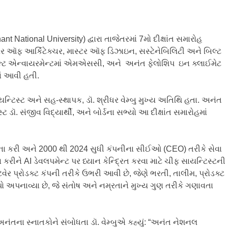
 National University) દ્વારા તાજેતરમાં 7મો દીક્ષાંત સમારોહ
 ઑફ આર્કિટેક્ચર, માસ્ટર ઑફ ડિઝાઇન, સસ્ટેનેબિલિટી અને બિલ્ટ
બિલ્ટ એન્વાયરમેન્ટમાં એમએસસી, અને અનંત ફેલોશિપ ઇન ક્લાઈમેટ
ં આવી હતી.
સાયન્ટિસ્ટ અને સહ-સ્થાપક, ડૉ. શ્રીધર વેમ્બુ મુખ્ય અતિથિ હતા. અનંત
 ડૉ. સંજીવ વિદ્યાર્થી, અને બોર્ડના સભ્યો આ દીક્ષાંત સમારોહમાં
્થાપના કરી અને 2000 થી 2024 સુધી કંપનીના સીઈઓ (CEO) તરીકે સેવા
રીને AI ડેવલપમેન્ટ પર ધ્યાન કેન્દ્રિત કરવા માટે ચીફ સાયન્ટિસ્ટની
ટવેર પ્રોડક્ટ કંપની તરીકે ઉભરી આવી છે, જેણે ભરતી, તાલીમ, પ્રોડક્ટ
ો અપનાવ્યા છે, જે સંતોષ અને નમ્રતાને મુખ્ય ગુણ તરીકે ગણાવતા
અનંતના સ્નાતકોને સંબોધતા ડૉ. વેમ્બુએ કહ્યું: ​“અનંત નેશનલ