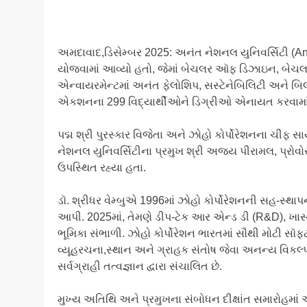
અમદાવાદ,ડિસેમ્બર 2025: અનંત નેશનલ યુનિવર્સિટી (Anant
યોજવામાં આવ્યો હતો, જેમાં બેચલર ઑફ ડિઝાઇન, બેચલર
એન્વાયરમેન્ટમાં અનંત ફેલોશિપ, સસ્ટેનેબિલિટી અને 
એકશનના 299 વિદ્યાર્થીઓને ડિગ્રીઓ એનાયત કરવામા
​પદ્મ શ્રી પુરસ્કાર વિજેતા અને ઝોહો કોર્પોરેશનના ચીફ 
નેશનલ યુનિવર્સિટીના પ્રમુખ શ્રી અજય પીરામલ, પ્રોવોસ્ટ
ઉપસ્થિત રહ્યા હતા.
​ડૉ. શ્રીધર વેમ્બુએ 1996માં ઝોહો કોર્પોરેશનની સહ-સ
આપી. 2025માં, તેમણે ડીપ-ટેક આર એન્ડ ડી (R&D), ખાસ ક
ભૂમિકા સંભાળી. ઝોહો કોર્પોરેશન ભારતમાં સૌથી મોટી સૉફ્
વ્યૂહરચના,સ્થાન અને ગ્રાહક સંતોષ જેવા અનન્ય વિકલ્પ
સર્વગ્રાહી તત્વજ્ઞાન દ્વારા સંચાલિત છે.
​મુખ્ય અતિથિ અને પ્રમુખના સંબોધન ​દીક્ષાંત સમારોહમાં 