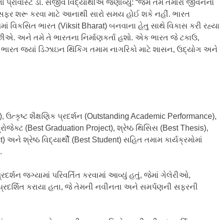
્રોવોસ્ટ ડૉ. સંજીવ વિદ્યાર્થીએ જણાવ્યું: ​“જેમ તમે તમારા જીવનના
 આ સફર શરૂ કરવા માટે આનાથી સારો સમય હોઈ શકે નહીં. ભારત
ાં વિકસિત ભારત (Viksit Bharat) બનવાના હેતુ સાથે વિકાસ કરી રહ્યા
. અને તમે તે ભારતના નિર્માણકર્તા હશો. એક ભારત જે ટકાઉ,
એક ભારત જ્યાં ડિઝાઇન થિંકિંગ તમામ નાગરિકો માટે શાસન, ઉદ્યોગ અને
), ઉત્કૃષ્ટ શૈક્ષણિક પ્રદર્શન (Outstanding Academic Performance),
પ્રોજેક્ટ (Best Graduation Project), શ્રેષ્ઠ થિસિસ (Best Thesis),
) અને શ્રેષ્ઠ વિદ્યાર્થી (Best Student) સહિત તમામ કાર્યક્રમોમાં
.
રદર્શન જગ્યામાં પરિવર્તિત કરવામાં આવ્યું હતું, જેમાં ગેલેરીઓ,
સ પ્રદર્શિત કરાયા હતા, જે તેમની નવીનતા અને સમર્પણની સફરની