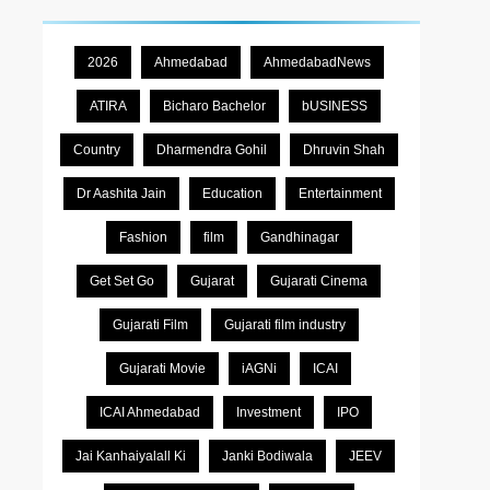
2026
Ahmedabad
AhmedabadNews
ATIRA
Bicharo Bachelor
bUSINESS
Country
Dharmendra Gohil
Dhruvin Shah
Dr Aashita Jain
Education
Entertainment
Fashion
film
Gandhinagar
Get Set Go
Gujarat
Gujarati Cinema
Gujarati Film
Gujarati film industry
Gujarati Movie
iAGNi
ICAI
ICAI Ahmedabad
Investment
IPO
Jai Kanhaiyalall Ki
Janki Bodiwala
JEEV