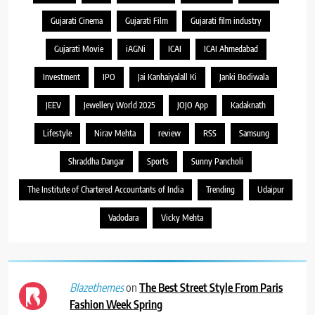
Gujarati Cinema
Gujarati Film
Gujarati film industry
Gujarati Movie
iAGNi
ICAI
ICAI Ahmedabad
Investment
IPO
Jai Kanhaiyalall Ki
Janki Bodiwala
JEEV
Jewellery World 2025
JOJO App
Kadaknath
Lifestyle
Nirav Mehta
review
RSS
Samsung
Shraddha Dangar
Sports
Sunny Pancholi
The Institute of Chartered Accountants of India
Trending
Udaipur
Vadodara
Vicky Mehta
on
The Best Street Style From Paris
Blazethemes
Fashion Week Spring