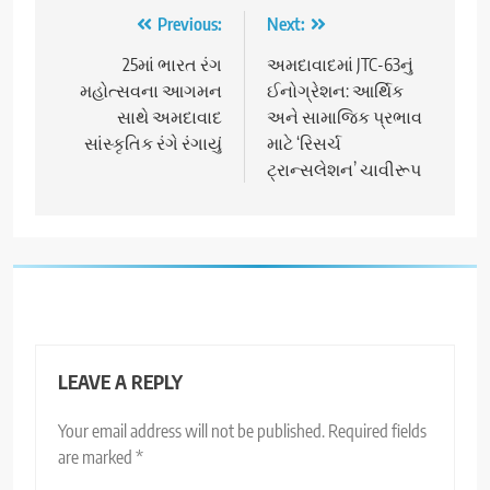
Post
Previous:
Next:
navigation
25માં ભારત રંગ
અમદાવાદમાં JTC-63નું
મહોત્સવના આગમન
ઈનોગ્રેશન: આર્થિક
સાથે અમદાવાદ
અને સામાજિક પ્રભાવ
સાંસ્કૃતિક રંગે રંગાયું
માટે ‘રિસર્ચ
ટ્રાન્સલેશન’ ચાવીરૂપ
LEAVE A REPLY
Your email address will not be published.
Required fields
are marked
*