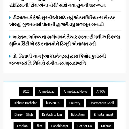
રાંદેરિયાની ‘ટોમ એન્ડ ચેરી’ સાથે નવા યુગની શરૂઆત
ડીઝાઇન કેફેએ સુરતીઓ માટે નવું એક્સપિરિયન્સ સેન્ટર
ખોલ્યું, ગુજરાતમાં પોતાની હાજરી વધુ મજબૂત બનાવી
ભારતના ભવિષ્યના કાર્યબળને તૈયાર કરતાં: ટીમલીઝ સ્કિલ્સ
યુનિવર્સિટીએ 65 સ્નાતકોને ડિગ્રી એનાયત કરી
ડો. મિતાલી નાગ (આર્ક ઇવેન્ટ્સ) દ્વારા કિશોર કુમારની
જન્મજયંતિ નિમિત્તે સંગીતમય શ્રદ્ધાંજલિ
2026
Ahmedabad
AhmedabadNews
ATIRA
Bicharo Bachelor
bUSINESS
Country
Dharmendra Gohil
Dhruvin Shah
Dr Aashita Jain
Education
Entertainment
Fashion
film
Gandhinagar
Get Set Go
Gujarat