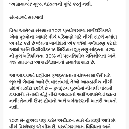
‘
અસામાન્ય
‘
મૂલ્ય વંધ્યત્વની પુષ્ટિ કરતું નથી.
સંખ્યાઓ સમજવી
વિશ્વ આરોગ્ય સંસ્થાના
2021
પ્રયોગશાળા માર્ગદર્શિકાએ
એવા પુરુષોના આધારે વીર્ય પરિમાણો માટે નીચી સંદર્ભ મર્યાદા
અપડેટ કરી છે જેમના ભાગીદારો એક વર્ષમાં ગર્ભધારણ કરે છે.
આમાં પ્રતિ મિલીલીટર
16
મિલિયન શુક્રાણુ સાંદ્રતા
, 42%
ની કુલ ગતિશીલતા
, 30%
ની પ્રગતિશીલ ગતિશીલતા અને
4%
સામાન્ય આકારવિજ્ઞાનનો સમાવેશ થાય છે.
આ આંકડાઓ ઘણીવાર ફળદ્રુપતાના ચોક્કસ માર્કર્સ માટે
ભૂલથી લેવામાં આવે છે. વાસ્તવમાં
,
તેઓ આંકડાકીય નીચી
સંદર્ભ મર્યાદા દર્શાવે છે – ફળદ્રુપ પુરુષોમાં નીચલી પાંચમી
ટકાવારી. તેનાથી થોડું નીચે આવવાનો અર્થ આપમેળે વંધ્યત્વ
નથી
;
તેનાથી ઉપર હોવાનો અર્થ ગર્ભધારણની ખાતરી આપતો
નથી.
2021
મેન્યુઅલ પણ કઠોર અર્થઘટન સામે ચેતવણી આપે છે.
વીર્ય વિશ્લેષણ એ બીમારી
,
પ્રયોગશાળામાં વિવિધતા અને