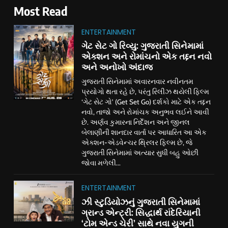
Most Read
ENTERTAINMENT
ગેટ સેટ ગો રિવ્યુ: ગુજરાતી સિનેમામાં
એક્શન અને રોમાંચનો એક તદ્દન નવો
અને અનોખો અંદાજ
ગુજરાતી સિનેમામાં અવારનવાર નવીનતમ
પ્રયોગો થતા રહે છે, પરંતુ રિલીઝ થયેલી ફિલ્મ
‘ગેટ સેટ ગો’ (Get Set Go) દર્શકો માટે એક તદ્દન
નવો, તાજો અને રોમાંચક અનુભવ લઈને આવી
છે. અર્ણવ કુમારના નિર્દેશન અને જીનલ
બેલાણીની શાનદાર વાર્તા પર આધારિત આ એક
એક્શન-એડવેન્ચર થ્રિલર ફિલ્મ છે, જે
ગુજરાતી સિનેમામાં અત્યાર સુધી બહુ ઓછી
જોવા મળેલી...
ENTERTAINMENT
ઝી સ્ટુડિયોઝનું ગુજરાતી સિનેમામાં
ગ્રાન્ડ એન્ટ્રી: સિદ્ધાર્થ રાંદેરિયાની
‘ટોમ એન્ડ ચેરી’ સાથે નવા યુગની