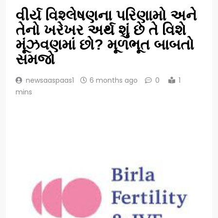
વીર્ય વિશ્લેષણના પરિણામો અને
તેનો ખરેખર અર્થ શું છે તે વિશે
મૂંઝવણમાં છો? મૂળભૂત બાબતો
સમજો
newsaaspaas1
6 months ago
0
1
mins