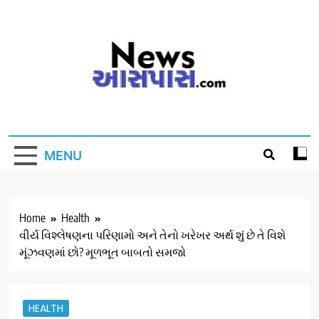
Skip
to
content
MENU
Home
Health
વીર્ય વિશ્લેષણના પરિણામો અને તેનો ખરેખર અર્થ શું છે તે વિશે
મૂંઝવણમાં છો? મૂળભૂત બાબતો સમજો
HEALTH