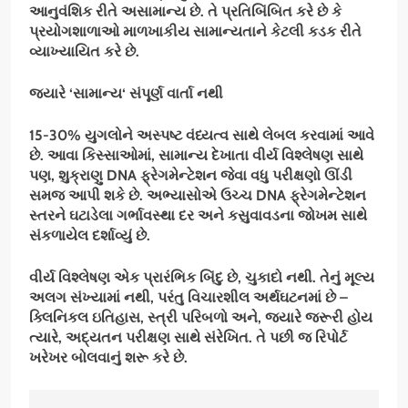
આનુવંશિક રીતે અસામાન્ય છે. તે પ્રતિબિંબિત કરે છે કે
પ્રયોગશાળાઓ માળખાકીય સામાન્યતાને કેટલી કડક રીતે
વ્યાખ્યાયિત કરે છે.
જ્યારે
‘
સામાન્ય
‘
સંપૂર્ણ વાર્તા નથી
15-30%
યુગલોને અસ્પષ્ટ વંધ્યત્વ સાથે લેબલ કરવામાં આવે
છે. આવા કિસ્સાઓમાં
,
સામાન્ય દેખાતા વીર્ય વિશ્લેષણ સાથે
પણ
,
શુક્રાણુ
DNA
ફ્રેગમેન્ટેશન જેવા વધુ પરીક્ષણો ઊંડી
સમજ આપી શકે છે. અભ્યાસોએ ઉચ્ચ
DNA
ફ્રેગમેન્ટેશન
સ્તરને ઘટાડેલા ગર્ભાવસ્થા દર અને કસુવાવડના જોખમ સાથે
સંકળાયેલ દર્શાવ્યું છે.
વીર્ય વિશ્લેષણ એક પ્રારંભિક બિંદુ છે
,
ચુકાદો નથી. તેનું મૂલ્ય
અલગ સંખ્યામાં નથી
,
પરંતુ વિચારશીલ અર્થઘટનમાં છે –
ક્લિનિકલ ઇતિહાસ
,
સ્ત્રી પરિબળો અને
,
જ્યારે જરૂરી હોય
ત્યારે
,
અદ્યતન પરીક્ષણ સાથે સંરેખિત. તે પછી જ રિપોર્ટ
ખરેખર બોલવાનું શરૂ કરે છે.