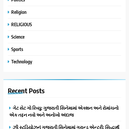
Religion
RELIGIOUS
Science
Sports
Technology
Recent
Posts
ગેટ સેટ ગો રિવ્યુ: ગુજરાતી સિનેમામાં એક્શન અને રોમાંચનો
એક તદ્દન નવો અને અનોખો અંદાજ
ઝી સ્ટુડિયોઝનું ગુજરાતી સિનેમામાં ગ્રાન્ડ એન્ટ્રી: સિદ્ધાર્થ