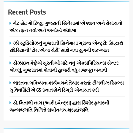
Recent Posts
ગેટ સેટ ગો રિવ્યુ: ગુજરાતી સિનેમામાં એક્શન અને રોમાંચનો
એક તદ્દન નવો અને અનોખો અંદાજ
ઝી સ્ટુડિયોઝનું ગુજરાતી સિનેમામાં ગ્રાન્ડ એન્ટ્રી: સિદ્ધાર્થ
રાંદેરિયાની ‘ટોમ એન્ડ ચેરી’ સાથે નવા યુગની શરૂઆત
ડીઝાઇન કેફેએ સુરતીઓ માટે નવું એક્સપિરિયન્સ સેન્ટર
ખોલ્યું, ગુજરાતમાં પોતાની હાજરી વધુ મજબૂત બનાવી
ભારતના ભવિષ્યના કાર્યબળને તૈયાર કરતાં: ટીમલીઝ સ્કિલ્સ
યુનિવર્સિટીએ 65 સ્નાતકોને ડિગ્રી એનાયત કરી
ડો. મિતાલી નાગ (આર્ક ઇવેન્ટ્સ) દ્વારા કિશોર કુમારની
જન્મજયંતિ નિમિત્તે સંગીતમય શ્રદ્ધાંજલિ