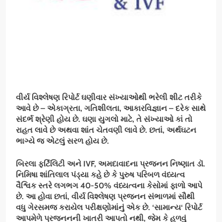
વીર્ય વિશ્લેષણ રિપોર્ટ ઘણીવાર સંખ્યાઓથી ભરેલી શીટ તરીકે
આવે છે – એકાગ્રતા
,
ગતિશીલતા
,
આકારવિજ્ઞાન – દરેક સાથે
સંદર્ભ શ્રેણી હોય છે. ઘણા યુગલો માટે
,
તે સંખ્યાઓ કાં તો
રાહત લાવે છે અથવા શાંત ચેતવણી લાવે છે. છતાં
,
અર્થઘટન
ભાગ્યે જ એટલું સરળ હોય છે.
બિરલા ફર્ટિલિટી અને
IVF,
અમદાવાદના પ્રજનન નિષ્ણાત ડૉ.
નિમિષા શાંતિલાલ પંડ્યા કહે છે કે પુરુષ પરિબળ વંધ્યત્વ
વૈશ્વિક સ્તરે લગભગ
40-50%
વંધ્યત્વના કેસોમાં ફાળો આપે
છે. આ હોવા છતાં
,
વીર્ય વિશ્લેષણ પ્રજનન સંભાળમાં સૌથી
વધુ ગેરસમજ કરાયેલ પરીક્ષણોમાંનું એક છે.
‘
સામાન્ય
‘
રિપોર્ટ
આપમેળે પ્રજનનની ખાતરી આપતો નથી
,
જેમ કે હળવું