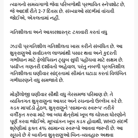
ત્યાગનો સમયગાળો જેવા પરિબળોથી પ્રભાવિત સ્નેપશોટ છે
,
જે આદર્શ રીતે
2-7
દિવસ છે. સંખ્યાઓ સંદર્ભમાં વાંચવી
જોઈએ
,
એકલતામાં નહીં.
ગતિશીલતા અને આકારશાસ્ત્ર: ટકાવારી કરતાં વધુ
ઝડપી પ્રગતિશીલ ગતિશીલતા ખાસ કરીને સંબંધિત છે. આ
શુક્રાણુઓ સર્વાઇકલ લાળમાંથી પસાર થવા અને કુદરતી
ગર્ભાધાન માટે ફેલોપિયન ટ્યુબ સુધી પહોંચવા માટે સક્ષમ છે.
પર્યાપ્ત ગણતરી દર્શાવતો અહેવાલ
,
પરંતુ નબળી પ્રગતિશીલ
ગતિશીલતા ઘણીવાર સાંદ્રતામાં સીમાંત ઘટાડા કરતાં વિલંબિત
ગર્ભધારણને વધુ સમજાવે છે.
મોર્ફોલોજી ઘણીવાર સૌથી વધુ ગેરસમજ પરિમાણ છે. તે
વ્યક્તિગત શુક્રાણુના આકાર અને રચનાનો ઉલ્લેખ કરે છે.
કડક માપદંડો હેઠળ
,
શુક્રાણુને
‘
સામાન્ય સ્વરૂપ
‘
તરીકે
વર્ગીકૃત કરવા માટે આ બધા ક્ષેત્રોમાં ખૂબ જ ચોક્કસ ધોરણોને
પૂર્ણ કરવા જોઈએ. મૂલ્યાંકન ખૂબ કડક હોવાથી
, WHO
સંદર્ભ
શ્રેણીમાં ફક્ત
4%
સામાન્ય સ્વરૂપો આવવા જરૂરી છે. આ
સૂચવે છે કે બાકીના શુક્રાણુઓ બિન-વ્યવહારુ અથવા