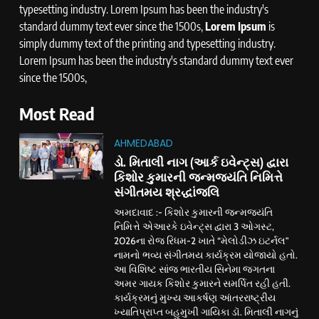
typesetting industry. Lorem Ipsum has been the industry's
standard dummy text ever since the 1500s,
Lorem Ipsum
is
simply dummy text of the printing and typesetting industry.
Lorem Ipsum has been the industry's standard dummy text ever
since the 1500s,
Most Read
AHMEDABAD
ડો. મિતાલી નાગ (આર્ક ઇવેન્ટ્સ) દ્વારા
કિશોર કુમારની જન્મજયંતિ નિમિત્તે
સંગીતમય શ્રદ્ધાંજલિ
અમદાવાદ :- કિશોર કુમારની જન્મજયંતિ
નિમિત્તે એઆરકે ઇવેન્ટ્સ દ્વારા 3 ઓગસ્ટ,
2026ના રોજ રિધમ-2 ખાતે “મેલોડીઝ ઇટર્નલ”
નામનો ભવ્ય સંગીતમય કાર્યક્રમ યોજાયો હતો.
આ વિશિષ્ટ સાંજ ભારતીય સિનેમા જગતના
અમર ગાયક કિશોર કુમારને સમર્પિત રહી હતી.
કાર્યક્રમનું મુખ્ય આકર્ષણ આંતરરાષ્ટ્રીય
ખ્યાતિપ્રાપ્ત બહુમુખી ગાયિકા ડૉ. મિતાલી નાગનું