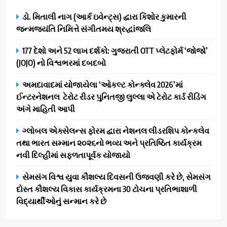
ડો. મિતાલી નાગ (આર્ક ઇવેન્ટ્સ) દ્વારા કિશોર કુમારની
જન્મજયંતિ નિમિત્તે સંગીતમય શ્રદ્ધાંજલિ
177 દેશો અને 52 લાખ દર્શકો: ગુજરાતી OTT પ્લેટફોર્મ ‘જોજો’
(JOJO) નો વિશ્વભરમાં દબદબો
અમદાવાદમાં યોજાયેલા ‘ઓકલ્ટ કોન્ક્લેવ 2026’માં
ઈન્ટરનેશનલ ટેરોટ રીડર પુનિતજી લુલ્લા એ ટેરોટ કાર્ડ રીડિંગ
અંગે માહિતી આપી
ગ્લોબલ એક્સેલન્સ ફોરમ દ્વારા નેશનલ લીડરશિપ કોન્કલેવ
તથા ભારત સમ્માન ૨૦૨૬નો ભવ્ય અને પ્રતિષ્ઠિત કાર્યક્રમ
નવી દિલ્હીમાં સફળતાપૂર્વક યોજાયો
સેમસંગ વિશ્વ યુવા કૌશલ્ય દિવસની ઉજવણી કરે છે, સેમસંગ
દોસ્ત કૌશલ્ય વિકાસ કાર્યક્રમના 30 ટોચના પ્રતિભાશાળી
વિદ્યાર્થીઓનું સન્માન કરે છે