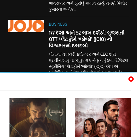
ભાવસભર અને સુરીલું ગાયન રહ્યું. તેમણે કિશોર
કુમારના અનેક...
BUSINESS
177 દેશો અને 52 લાખ દર્શકો: ગુજરાતી
OTT પ્લેટફોર્મ ‘જોજો’ (JOJO) નો
વિશ્વભરમાં દબદબો
પોતાના વિઝનરી ફાઉન્ડર અને CEO શ્રી
ધ્રુવીન શાહના વ્યૂહાત્મક નેતૃત્વ હેઠળ, ડિજિટલ
સ્ટ્રીમિંગ પ્લેટફોર્મ ‘જોજો’ (JOJO) એપ એ
પ્રાદેશિક મનોરંજન ઉદ્યોગમાં સફળતાપૂર્વક
ક્રાંતિકારી પરિવર્તન આણ્યું છે. ડિજિટલ
જગતમાં ધમાકેદાર એન્ટ્રી કર્યા પછી, અમદાવાદ
સ્થિત આ કંપનીએ ઉચ્ચ ગુણવત્તાવાળા
સ્ટોરીટેલિંગ અને પ્રાદેશિક પ્રતિનિધિત્વ વચ્ચેના
અંતરને ઝડપથી દૂર કર્યું છે. હાલમાં BSE પર
લિસ્ટ ધરાવતી કંપની ‘જોજો...
Subscribe Us