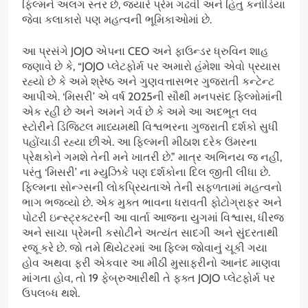
ફિલ્મને અલગ સ્તર છે, જ્યારે પ્રેમ ગઢવી અને હિતુ કનોડિયા
જેવા કલાકારો પણ મહત્વની ભૂમિકાઓમાં છે.
આ પ્રસંગે JOJO એપના CEO અને ફાઉન્ડર ધ્રુવિન શાહ
જણાવે છે કે, “JOJO પ્લેટફોર્મ પર અમારો હંમેશા એવો પ્રયાસ
રહ્યો છે કે અમે શ્રેષ્ઠ અને ગુણવત્તાસભર ગુજરાતી કન્ટેન્ટ
આપીએ. ‘મિસરી’ એ વર્ષ 2025ની સૌથી મનપસંદ ફિલ્મોમાંની
એક રહી છે અને અમને ગર્વ છે કે અમે આ અદભૂત લવ
સ્ટોરીને ડિજિટલ માધ્યમથી વિશ્વભરના ગુજરાતી દર્શકો સુધી
પહોંચાડી રહ્યા છીએ. આ ફિલ્મની મીઠાશ દરેક ઉંમરના
પ્રેક્ષકોને ગમશે તેની મને ખાતરી છે.” માત્ર અભિનય જ નહીં,
પરંતુ ‘મિસરી’ ના મ્યુઝિકે પણ દર્શકોના દિલ જીતી લીધા છે.
ફિલ્મના સોન્ગ્સની લોકપ્રિયતાએ તેની સફળતામાં મહત્વનો
ભાગ ભજવ્યો છે. એક મુક્ત ભાવના ધરાવતી ફોટોગ્રાફર અને
પોટરી ઇન્સ્ટ્રક્ટરની આ વાર્તા આજના યુગમાં વિશ્વાસ, ધીરજ
અને સાચા પ્રેમની કસોટીને અત્યંત સાદગી અને સુંદરતાથી
રજૂ કરે છે. જો તમે થિયેટરમાં આ ફિલ્મ જોવાનું ચૂકી ગયા
હોવ અથવા ફરી એકવાર આ મીઠી મુસાફરીનો આનંદ માણવા
માંગતા હોવ, તો 19 ફેબ્રુઆરીથી તે ફક્ત JOJO પ્લેટફોર્મ પર
ઉપલબ્ધ થશે.