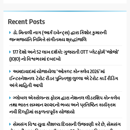
Recent Posts
ડો. મિતાલી નાગ (આર્ક ઇવેન્ટ્સ) દ્વારા કિશોર કુમારની
જન્મજયંતિ નિમિત્તે સંગીતમય શ્રદ્ધાંજલિ
177 દેશો અને 52 લાખ દર્શકો: ગુજરાતી OTT પ્લેટફોર્મ ‘જોજો’
(JOJO) નો વિશ્વભરમાં દબદબો
અમદાવાદમાં યોજાયેલા ‘ઓકલ્ટ કોન્ક્લેવ 2026’માં
ઈન્ટરનેશનલ ટેરોટ રીડર પુનિતજી લુલ્લા એ ટેરોટ કાર્ડ રીડિંગ
અંગે માહિતી આપી
ગ્લોબલ એક્સેલન્સ ફોરમ દ્વારા નેશનલ લીડરશિપ કોન્કલેવ
તથા ભારત સમ્માન ૨૦૨૬નો ભવ્ય અને પ્રતિષ્ઠિત કાર્યક્રમ
નવી દિલ્હીમાં સફળતાપૂર્વક યોજાયો
સેમસંગ વિશ્વ યુવા કૌશલ્ય દિવસની ઉજવણી કરે છે, સેમસંગ