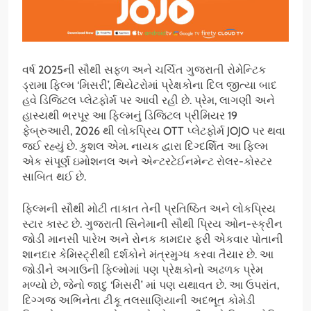
વર્ષ 2025ની સૌથી સફળ અને ચર્ચિત ગુજરાતી રોમેન્ટિક
ડ્રામા ફિલ્મ ‘મિસરી’, થિયેટરોમાં પ્રેક્ષકોના દિલ જીત્યા બાદ
હવે ડિજિટલ પ્લેટફોર્મ પર આવી રહી છે. પ્રેમ, લાગણી અને
હાસ્યથી ભરપૂર આ ફિલ્મનું ડિજિટલ પ્રીમિયર 19
ફેબ્રુઆરી, 2026 થી લોકપ્રિય OTT પ્લેટફોર્મ JOJO પર થવા
જઈ રહ્યું છે. કુશલ એમ. નાયક દ્વારા દિગ્દર્શિત આ ફિલ્મ
એક સંપૂર્ણ ઇમોશનલ અને એન્ટરટેઈનમેન્ટ રોલર-કોસ્ટર
સાબિત થઈ છે.
ફિલ્મની સૌથી મોટી તાકાત તેની પ્રતિષ્ઠિત અને લોકપ્રિય
સ્ટાર કાસ્ટ છે. ગુજરાતી સિનેમાની સૌથી પ્રિય ઓન-સ્ક્રીન
જોડી માનસી પારેખ અને રોનક કામદાર ફરી એકવાર પોતાની
શાનદાર કેમિસ્ટ્રીથી દર્શકોને મંત્રમુગ્ધ કરવા તૈયાર છે. આ
જોડીને અગાઉની ફિલ્મોમાં પણ પ્રેક્ષકોનો અઢળક પ્રેમ
મળ્યો છે, જેનો જાદુ ‘મિસરી’ માં પણ યથાવત છે. આ ઉપરાંત,
દિગ્ગજ અભિનેતા ટીકૂ તલસાણિયાની અદભૂત કોમેડી