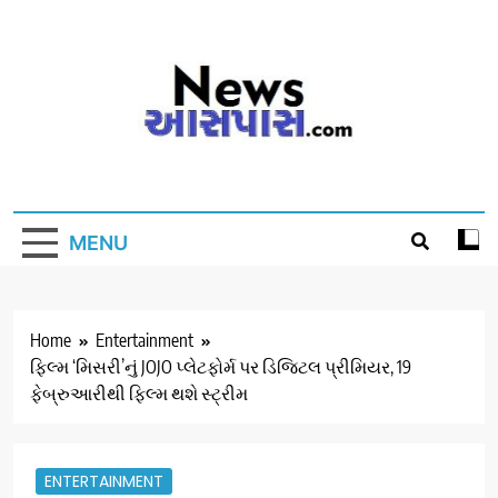
Skip
to
content
MENU
Home
Entertainment
ફિલ્મ ‘મિસરી’નું JOJO પ્લેટફોર્મ પર ડિજિટલ પ્રીમિયર, 19
ફેબ્રુઆરીથી ફિલ્મ થશે સ્ટ્રીમ
ENTERTAINMENT