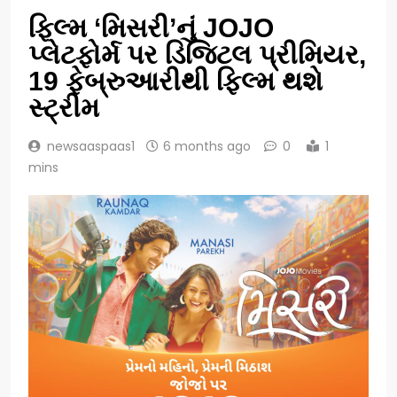
ફિલ્મ ‘મિસરી’નું JOJO
પ્લેટફોર્મ પર ડિજિટલ પ્રીમિયર,
19 ફેબ્રુઆરીથી ફિલ્મ થશે
સ્ટ્રીમ
newsaaspaas1
6 months ago
0
1
mins