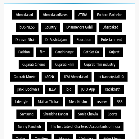
Ahmedabad
AhmedabadNews
ATIRA
Bicharo Bachelor
bUSINESS
Country
Dharmendra Gohil
Dharpakad
Dhruvin Shah
Dr Aashita Jain
Education
Entertainment
Fashion
film
Gandhinagar
Get Set Go
Gujarat
Gujarati Cinema
Gujarati Film
Gujarati film industry
Gujarati Movie
iAGNi
ICAI Ahmedabad
Jai Kanhaiyalall Ki
Janki Bodiwala
JEEV
jojo
JOJO App
Kadaknath
Lifestyle
Malhar Thakar
Mere Krishn
review
RSS
Samsung
Shraddha Dangar
Sonia Chawla
Sports
Sunny Pancholi
The Institute of Chartered Accountants of India
Trailer
Trending
Udaipur
Vadodara
Vicky Mehta