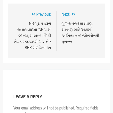
Post
Previous:
Next:
navigation
NB ગ્રુપ દ્વારા
ગુજરાતભરમાં ઇંધણ
અમદાવાદમાં ‘NB પામ’
સંરક્ષણ માટે ‘સક્ષમ’
લોન્ચ, સાયન્સ સિટી
અભિયાનનો જોરશોરથી
રોડ પર લક્ઝરી 4 અને 5
પ્રારંભ
BHK રેસિડેન્સીસ
LEAVE A REPLY
Your email address will not be published.
Required fields