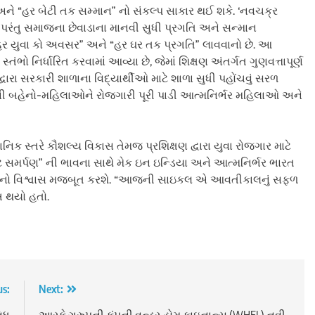
 અને “હર બેટી તક સમ્માન” નો સંકલ્પ સાકાર થઈ શકે. ‘નવચક્ર
રંતુ સમાજના છેવાડાના માનવી સુધી પ્રગતિ અને સન્માન
 “હર યુવા કો અવસર” અને “હર ઘર તક પ્રગતિ” લાવવાનો છે. આ
ંભો નિર્ધારિત કરવામાં આવ્યા છે, જેમાં શિક્ષણ અંતર્ગત ગુણવત્તાપૂર્ણ
રા સરકારી શાળાના વિદ્યાર્થીઓ માટે શાળા સુધી પહોંચવું સરળ
ની બહેનો-મહિલાઓને રોજગારી પૂરી પાડી આત્મનિર્ભર મહિલાઓ અને
ક સ્તરે કૌશલ્ય વિકાસ તેમજ પ્રશિક્ષણ દ્વારા યુવા રોજગાર માટે
ાટે સમર્પણ” ની ભાવના સાથે મેક ઇન ઇન્ડિયા અને આત્મનિર્ભર ભારત
 ભારતનો વિશ્વાસ મજબૂત કરશે. “આજની સાઇકલ એ આવતીકાલનું સફળ
ન થયો હતો.
us:
Next:
વિધ
આરકે ગ્રુપની કંપની વન્ડર હોમ ફાઇનાન્સ (WHFL) નવી