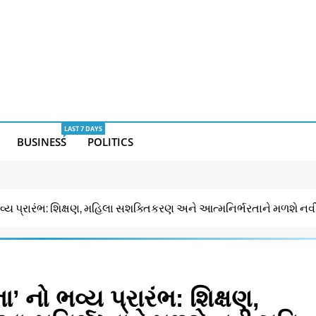
LAST 7 DAYS
BUSINESS
POLITICS
વ્ય પ્રારંભ: શિક્ષણ, મહિલા સશક્તિકરણ અને આત્મનિર્ભરતાને મળશે નવ
 નો ભવ્ય પ્રારંભ: શિક્ષણ,