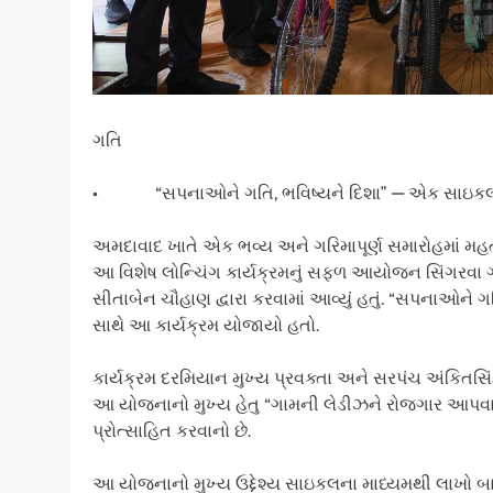
ગતિ
• “સપનાઓને ગતિ, ભવિષ્યને દિશા” — એક સાઇકલ
અમદાવાદ ખાતે એક ભવ્ય અને ગરિમાપૂર્ણ સમારોહમાં મહત્વા
આ વિશેષ લોન્ચિંગ કાર્યક્રમનું સફળ આયોજન સિંગરવા
સીતાબેન ચૌહાણ દ્વારા કરવામાં આવ્યું હતું. “સપનાઓને 
સાથે આ કાર્યક્રમ યોજાયો હતો.
કાર્યક્રમ દરમિયાન મુખ્ય પ્રવક્તા અને સરપંચ અંકિતસિંહ
આ યોજનાનો મુખ્ય હેતુ “ગામની લેડીઝને રોજગાર આપવ
પ્રોત્સાહિત કરવાનો છે.
આ યોજનાનો મુખ્ય ઉદ્દેશ્ય સાઇકલના માધ્યમથી લાખો