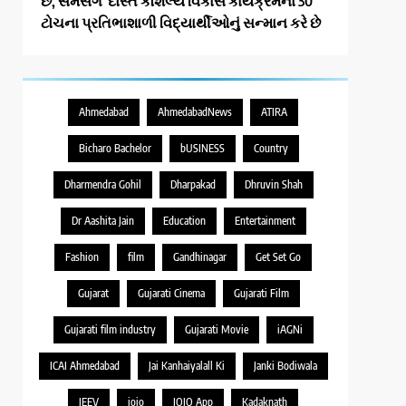
છે, સેમસંગ દોસ્ત કૌશલ્ય વિકાસ કાર્યક્રમના 30
ટોચના પ્રતિભાશાળી વિદ્યાર્થીઓનું સન્માન કરે છે
Ahmedabad
AhmedabadNews
ATIRA
Bicharo Bachelor
bUSINESS
Country
Dharmendra Gohil
Dharpakad
Dhruvin Shah
Dr Aashita Jain
Education
Entertainment
Fashion
film
Gandhinagar
Get Set Go
Gujarat
Gujarati Cinema
Gujarati Film
Gujarati film industry
Gujarati Movie
iAGNi
ICAI Ahmedabad
Jai Kanhaiyalall Ki
Janki Bodiwala
JEEV
jojo
JOJO App
Kadaknath