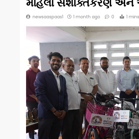
મહિલા સશક્તિકરણ અને આ
newsaaspaas1
1 month ago
0
1 min