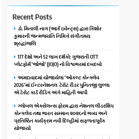
Recent Posts
ડો. મિતાલી નાગ (આર્ક ઇવેન્ટ્સ) દ્વારા કિશોર
કુમારની જન્મજયંતિ નિમિત્તે સંગીતમય
શ્રદ્ધાંજલિ
177 દેશો અને 52 લાખ દર્શકો: ગુજરાતી OTT
પ્લેટફોર્મ ‘જોજો’ (JOJO) નો વિશ્વભરમાં દબદબો
અમદાવાદમાં યોજાયેલા ‘ઓકલ્ટ કોન્ક્લેવ
2026’માં ઈન્ટરનેશનલ ટેરોટ રીડર પુનિતજી લુલ્લા
એ ટેરોટ કાર્ડ રીડિંગ અંગે માહિતી આપી
ગ્લોબલ એક્સેલન્સ ફોરમ દ્વારા નેશનલ લીડરશિપ
કોન્કલેવ તથા ભારત સમ્માન ૨૦૨૬નો ભવ્ય અને
પ્રતિષ્ઠિત કાર્યક્રમ નવી દિલ્હીમાં સફળતાપૂર્વક
યોજાયો