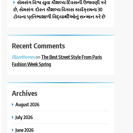
સેમસંગ વિશ્વ યુવા કૌશલ્ય દિવસની ઉજવણી કરે
છે, સેમસંગ દોસ્ત કૌશલ્ય વિકાસ કાર્યક્રમના 30
ટોચના પ્રતિભાશાળી વિદ્યાર્થીઓનું સન્માન કરે છે
Recent Comments
on
The Best Street Style From Paris
Blazethemes
Fashion Week Spring
Archives
August 2026
July 2026
June 2026