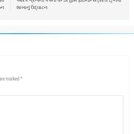
જન
શાખાનું ઉદ્ઘાટન
 are marked
*