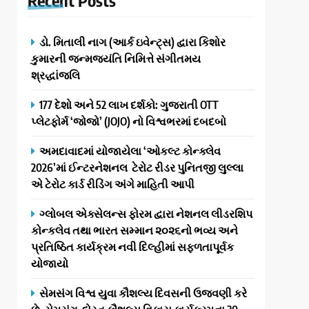
ડો. મિતાલી નાગ (આર્ક ઇવેન્ટ્સ) દ્વારા કિશોર
કુમારની જન્મજયંતિ નિમિત્તે સંગીતમય
શ્રદ્ધાંજલિ
177 દેશો અને 52 લાખ દર્શકો: ગુજરાતી OTT
પ્લેટફોર્મ ‘જોજો’ (JOJO) નો વિશ્વભરમાં દબદબો
અમદાવાદમાં યોજાયેલા ‘ઓકલ્ટ કોન્ક્લેવ
2026’માં ઈન્ટરનેશનલ ટેરોટ રીડર પુનિતજી લુલ્લા
એ ટેરોટ કાર્ડ રીડિંગ અંગે માહિતી આપી
ગ્લોબલ એક્સેલન્સ ફોરમ દ્વારા નેશનલ લીડરશિપ
કોન્કલેવ તથા ભારત સમ્માન ૨૦૨૬નો ભવ્ય અને
પ્રતિષ્ઠિત કાર્યક્રમ નવી દિલ્હીમાં સફળતાપૂર્વક
યોજાયો
સેમસંગ વિશ્વ યુવા કૌશલ્ય દિવસની ઉજવણી કરે