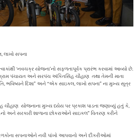
, લાખો સપના
કાંક્ષી ‘નવચક્ર યોજના’નો સફળતાપૂર્વક પ્રારંભ કરવામાં આવ્યો છે.
 ગ્રામ પંચાયત અને સરપંચ અંકિતસિંહ ચૌહાણ તથા તેમની માતા
ગતિ, ભવિષ્યને દિશા” અને “એક સાઇકલ, લાખો સપના” ના મુખ્ય સૂત્ર
 ચૌહાણ યોજનાના મુખ્ય ધ્યેય પર પ્રકાશ પાડતા જણાવ્યું હતું કે,
ાનો અને સરકારી શાળાના છોકરાઓને સાઇકલ” વિતરણ કરીને
 બાળકોના સપનાઓને નવી પાંખો આપવાનો અને દીકરીઓમાં