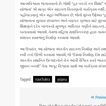
આત્મવિશ્વાસ જગાવવાનો છે, જેથી “હર બચ્ચે તક શિક્ષા”
યોજના’ એ માત્ર એક સાઇકલ વિતરણનો કાર્યક્રમ નથી, પ
પહોંચાડવાનું એક મહા-અભિયાન છે, જેનો મુખ્ય ઉદ્દેશ્ય
યોજનાના સુચારુ સંચાલન અને વ્યાપક પ્રભાવ માટે મુખ્ય સ્ત
શિક્ષણને દરેક બાળકનો મૂળભૂત અધિકાર ગણીને સાઇકલ દ્વા
બનાવવામાં આવશે. તેમજ મહિલા સશક્તિકરણ દ્વારા ગામ
સશક્ત સમાજનું નિર્માણ કરવામાં આવશે.
આ ઉપરાંત, આ યોજના અંતર્ગત સાઇકલ નિર્માણ અને સ્થાનિ
નવી તકો ઊભી કરવામાં આવશે, જે “દેશમાં નિર્માણ, દેશ મ
અંતર્ગત સ્થાનિક ઉત્પાદનોને વેગ આપી વૈશ્વિક સ્તરે
જીવન બનશે” તેવા અતૂટ વિશ્વાસ સાથે આ કાર્યક્રમ સંપન્
Tagged:
navchakra
yojana
Post
Previo
વિશ્વ યોગ દિવસ અંતર્ગત ‘યોગવાલા’ દ્વારા વિ