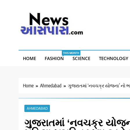
Skip
to
content
THIS MONTH
HOME
FASHION
SCIENCE
TECHNOLOGY
Home
Ahmedabad
ગુજરાતમાં ‘નવચક્ર યોજના’ નો ભ
AHMEDABAD
ગુજરાતમાં ‘નવચક્ર યોજના’