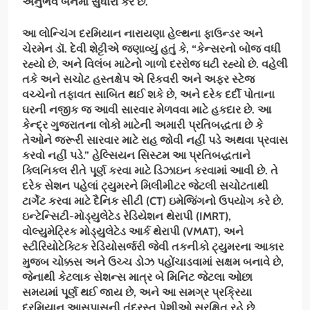
અનુભવ બંનેમાં સુધારો કરે છે.
આ લોન્ચિંગ દરમિયાન નારાયણા હેલ્થના ફાઉન્ડર અને
ચેરમેન ડૉ. દેવી શેટ્ટીએ જણાવ્યું હતું કે
, “
કેન્સરનો બોજ વધી
રહ્યો છે
,
અને વિલંબ માટેનો ગાળો દરરોજ ઘટી રહ્યો છે. વહેલી
તકે અને સચોટ હસ્તક્ષેપ એ રિકવરી અને અફર સ્ટેજ
વચ્ચેનો તફાવત સાબિત થઈ શકે છે
,
અને દરેક દર્દી પોતાના
ઘરની નજીક જ આવી સારવાર મેળવવા માટે હકદાર છે. આ
કેન્દ્ર ગુજરાતના લોકો માટેની અમારી પ્રતિબદ્ધતા છે કે
તેઓને જરૂરી સારવાર માટે રાહ જોવી નહીં પડે અથવા પ્રવાસ
કરવો નહીં પડે.” હેલ્સિયન સિસ્ટમ આ પ્રતિબદ્ધતાને
ક્લિનિકલ રીતે પૂર્ણ કરવા માટે ડિઝાઇન કરવામાં આવી છે. તે
દરેક સેશન પહેલાં ટ્યુમરને મિલીમીટર જેટલી સચોટતાથી
ટાર્ગેટ કરવા માટે દૈનિક સીટી (
CT)
ઇમેજિંગનો ઉપયોગ કરે છે.
ઇન્ટેન્સિટી-મોડ્યુલેટેડ રેડિયેશન થેરાપી (
IMRT),
વોલ્યુમેટ્રિક મોડ્યુલેટેડ આર્ક થેરાપી (
VMAT),
અને
સ્ટીરિયોટેક્ટિક રેડિયોસર્જરી જેવી તકનીકો ટ્યુમરના આકાર
મુજબ ચોક્કસ અને ઉચ્ચ ડોઝ પહોંચાડવામાં સક્ષમ બનાવે છે
,
જેનાથી કેટલાક સેશન્સ માત્ર બે મિનિટ જેટલા ઓછા
સમયમાં પૂર્ણ થઈ જાય છે
,
અને આ સમગ્ર પ્રક્રિયા
દરમિયાન આસપાસની તંદુરસ્ત પેશીઓ સુરક્ષિત રહે છે.