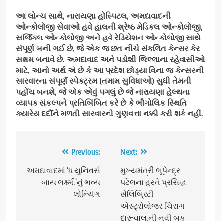
આ લોન્ચ સાથે
,
નારાયણા હોસ્પિટલ
,
અમદાવાદની
ઓન્કોલોજી સેવાઓ હવે હાલની શ્રેષ્ઠ મેડિકલ ઓન્કોલોજી
,
સર્જિકલ ઓન્કોલોજી અને હવે રેડિયેશન ઓન્કોલોજી સાથે
સંપૂર્ણ બની ગઈ છે
,
જે એક જ છત નીચે સંકલિત કેન્સર કેર
સક્ષમ બનાવે છે. અમદાવાદ અને પડોશી જિલ્લાના રહેવાસીઓ
માટે
,
આનો અર્થ એ છે કે આ પ્રદેશ છોડ્યા વિના જ કેન્સરની
સારવારના સંપૂર્ણ સ્પેક્ટ્રમ (તમામ સુવિધાઓ) સુધી તેમની
પહોંચ બનશે
,
જે એક એવું પગલું છે જે નારાયણા હેલ્થના
વ્યાપક સંકલ્પને પ્રતિબિંબિત કરે છે કે ભૌગોલિક સ્થિતિ
ક્યારેય દર્દીને મળતી સારવારની ગુણવત્તા નક્કી કરી શકે નહીં.
Post
Previous:
Next:
navigation
અમદાવાદમાં ‘ધ યુનિવર્સ
મુખ્યમંત્રી ભૂપેન્દ્ર
બાય લક્ષ્મી’નું ભવ્ય
પટેલના હસ્તે પ્રસિદ્ધ
લોન્ચિંગ
સેલિબ્રિટી
એસ્ટ્રોલોજર ચિરાગ
દારૂવાલાની નવી બુક