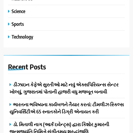
Science
Sports
Technology
Recent
Posts
ડીઝાઇન કેફેએ સુરતીઓ માટે નવું એક્સપિરિયન્સ સેન્ટર
ખોલ્યું, ગુજરાતમાં પોતાની હાજરી વધુ મજબૂત બનાવી
ભારતના ભવિષ્યના કાર્યબળને તૈયાર કરતાં: ટીમલીઝ સ્કિલ્સ
યુનિવર્સિટીએ 65 સ્નાતકોને ડિગ્રી એનાયત કરી
ડો. મિતાલી નાગ (આર્ક ઇવેન્ટ્સ) દ્વારા કિશોર કુમારની
જન્મજયંતિ નિમિત્તે સંગીતમય શ્રદ્ધાંજલિ