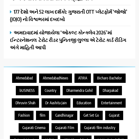
177 દેશો અને 52 લાખ દર્શકો: ગુજરાતી OTT પ્લેટફોર્મ ‘જોજો’
(JOJO) નો વિશ્વભરમાં દબદબો
અમદાવાદમાં યોજાયેલા ‘ઓકલ્ટ કોન્ક્લેવ 2026’માં
ઈન્ટરનેશનલ ટેરોટ રીડર પુનિતજી લુલ્લા એ ટેરોટ કાર્ડ રીડિંગ
અંગે માહિતી આપી
Ahmedabad
AhmedabadNews
ATIRA
Bicharo Bachelor
bUSINESS
Country
Dharmendra Gohil
Dharpakad
Dhruvin Shah
Dr Aashita Jain
Education
Entertainment
Fashion
film
Gandhinagar
Get Set Go
Gujarat
Gujarati Cinema
Gujarati Film
Gujarati film industry