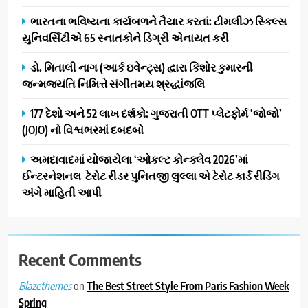
ભારતના ભવિષ્યના કાર્યબળને તૈયાર કરતાં: ટીમલીઝ સ્કિલ્સ
યુનિવર્સિટીએ 65 સ્નાતકોને ડિગ્રી એનાયત કરી
ડો. મિતાલી નાગ (આર્ક ઇવેન્ટ્સ) દ્વારા કિશોર કુમારની
જન્મજયંતિ નિમિત્તે સંગીતમય શ્રદ્ધાંજલિ
177 દેશો અને 52 લાખ દર્શકો: ગુજરાતી OTT પ્લેટફોર્મ ‘જોજો’
(JOJO) નો વિશ્વભરમાં દબદબો
અમદાવાદમાં યોજાયેલા ‘ઓકલ્ટ કોન્ક્લેવ 2026’માં
ઈન્ટરનેશનલ ટેરોટ રીડર પુનિતજી લુલ્લા એ ટેરોટ કાર્ડ રીડિંગ
અંગે માહિતી આપી
Recent Comments
on
The Best Street Style From Paris Fashion Week
Blazethemes
Spring