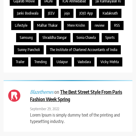
Gujarati Movie
iAGNi
ICAI Ahmedabad
Jai Kanhaiyalall Ki
Janki Bodiwala
JEEV
jojo
JOJO App
Kadaknath
Lifestyle
Malhar Thakar
Mere Krishn
review
RSS
Samsung
Shraddha Dangar
Sonia Chawla
Sports
Sunny Pancholi
The Institute of Chartered Accountants of India
Trailer
Trending
Udaipur
Vadodara
Vicky Mehta
on
The Best Street Style From Paris
Blazethemes
Fashion Week Spring
September 29, 2022
Lorem Ipsum is simply dummy text of the printing and
typesetting industry.