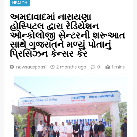
HEALTH
અમદાવાદમાં નારાયણા
હોસ્પિટલ દ્વારા રેડિયેશન
ઓન્કોલોજી સેન્ટરની શરૂઆત
સાથે ગુજરાતને મળ્યું પોતાનું
પ્રિસિઝન કેન્સર કેર
newsaaspaas1
2 months ago
0
1 mins