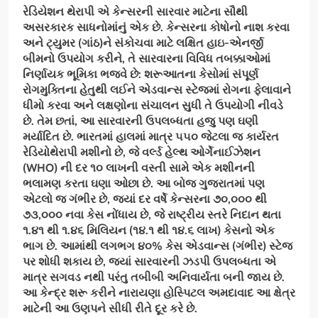
રેડિયેશન થેરાપી એ કેન્સરની સારવાર માટેના સૌથી
અસરકારક સાધનોમાંનું એક છે. કેન્સરના કોષોનો નાશ કરવા
અને ટ્યુમર (ગાંઠ)ને સંકોચવા માટે લક્ષિત હાઇ-એનર્જી
બીમનો ઉપયોગ કરીને
,
તે સારવારના વિવિધ તબક્કાઓમાં
નિર્ણાયક ભૂમિકા ભજવે છે: શરૂઆતના કેસોમાં સંપૂર્ણ
રોગમુક્તિના હેતુથી લઈને એડવાન્સ સ્ટેજમાં રોગના ફેલાવાને
ધીમો કરવા અને લક્ષણોના સંચાલન સુધી તે ઉપયોગી નીવડે
છે. તેમ છતાં
,
આ સારવારની ઉપલબ્ધતા હજુ પણ ઘણી
મર્યાદિત છે. ભારતમાં હાલમાં માત્ર ૫૫૦ જેટલા જ કાર્યરત
રેડિયોથેરાપી મશીનો છે
,
જે વર્લ્ડ હેલ્થ ઓર્ગેનાઈઝેશન
(
WHO)
ની દર ૧૦ લાખની વસ્તી સામે એક મશીનની
ભલામણ કરતા ઘણા ઓછા છે. આ બોજ ગુજરાતમાં પણ
એટલો જ ગંભીર છે
,
જ્યાં દર વર્ષે કેન્સરના ૭૦
,
૦૦૦ થી
૭૩
,
૦૦૦ નવા કેસ નોંધાય છે
,
જે રાષ્ટ્રીય સ્તરે નિદાન થતા
૧.૪૧ થી ૧.૪૬ મિલિયન (૧૪.૧ થી ૧૪.૬ લાખ) કેસનો એક
ભાગ છે. આમાંથી લગભગ ૪૦% કેસ એડવાન્સ (ગંભીર) સ્ટેજ
પર શોધી શકાય છે
,
જ્યાં સારવારની ઝડપી ઉપલબ્ધતા એ
માત્ર સગવડ નથી પરંતુ તબીબી અનિવાર્યતા બની જાય છે.
આ કેન્દ્ર શરૂ કરીને નારાયણા હોસ્પિટલ અમદાવાદ આ ક્ષેત્ર
માટેની આ ઉણપને સીધી રીતે દૂર કરે છે.