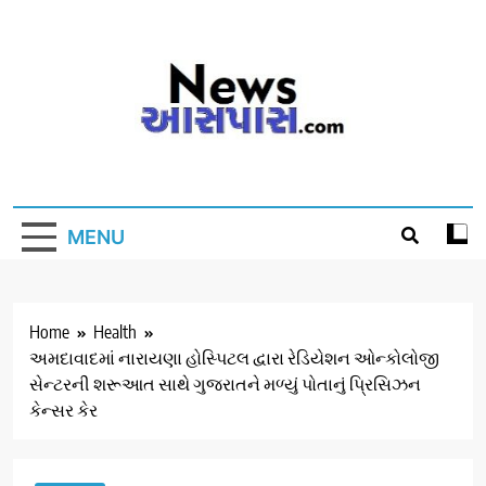
Skip
to
content
MENU
Home
Health
અમદાવાદમાં નારાયણા હોસ્પિટલ દ્વારા રેડિયેશન ઓન્કોલોજી
સેન્ટરની શરૂઆત સાથે ગુજરાતને મળ્યું પોતાનું પ્રિસિઝન
કેન્સર કેર