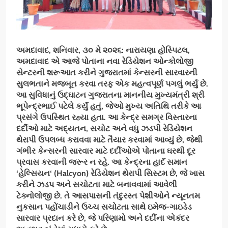
અમદાવાદ
,
શનિવાર
,
૩૦ મે ૨૦૨૬: નારાયણા હોસ્પિટલ
,
અમદાવાદ એ આજે પોતાના નવા રેડિયેશન ઓન્કોલોજી
સેન્ટરની શરૂઆત કરીને ગુજરાતમાં કેન્સરની સારવારની
સુલભતાને મજબૂત કરવા તરફ એક મહત્વપૂર્ણ પગલું ભર્યું છે.
આ સુવિધાનું ઉદ્ઘાટન ગુજરાતના માનનીય મુખ્યમંત્રી શ્રી
ભૂપેન્દ્રભાઈ પટેલે કર્યું હતું
,
જેઓ મુખ્ય અતિથિ તરીકે આ
પ્રસંગે ઉપસ્થિત રહ્યા હતા. આ કેન્દ્ર સમગ્ર વિસ્તારના
દર્દીઓ માટે અદ્યતન
,
સચોટ અને વધુ ઝડપી રેડિયેશન
થેરાપી ઉપલબ્ધ કરાવવા માટે તૈયાર કરવામાં આવ્યું છે
,
જેથી
ગંભીર કેન્સરની સારવાર માટે દર્દીઓએ પોતાના ઘરથી દૂર
પ્રવાસ કરવાની જરૂર ન રહે. આ કેન્દ્રના હાર્દ સમાન
‘
હેલ્સિયન
‘ (Halcyon)
રેડિયેશન થેરાપી સિસ્ટમ છે
,
જે ખાસ
કરીને ઝડપ અને સચોટતા માટે બનાવવામાં આવેલી
ટેક્નોલોજી છે. તે આસપાસની તંદુરસ્ત પેશીઓને ન્યૂનતમ
નુકસાન પહોંચાડીને ઉચ્ચ સચોટતા સાથે ઇમેજ-ગાઇડેડ
સારવાર પ્રદાન કરે છે
,
જે પરિણામો અને દર્દીના એકંદર