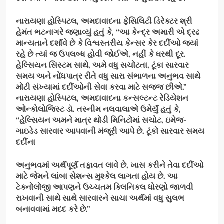
નારાયણા હોસ્પિટલ
,
અમદાવાદના ફેસિલિટી ડિરેક્ટર શ્રી
હેમંત ભટનાગરે જણાવ્યું હતું કે
, “
આ કેન્દ્ર અમારી એ દ્રઢ
માન્યતાને દર્શાવે છે કે વિશ્વસ્તરીય કેન્સર કેર દર્દીઓ જ્યાં
રહે છે ત્યાં જ ઉપલબ્ધ હોવી જોઈએ
,
નહીં કે ઘરથી દૂર.
હેલ્સિયન સિસ્ટમ સાથે
,
અમે વધુ સચોટતા
,
ટૂંકા સારવાર
સમય અને નોંધપાત્ર રીતે વધુ સારા સંભાળના અનુભવ સાથે
મોટી સંખ્યામાં દર્દીઓની સેવા કરવા માટે સજ્જ છીએ.”
નારાયણા હોસ્પિટલ
,
અમદાવાદના કન્સલ્ટન્ટ રેડિયેશન
ઓન્કોલોજિસ્ટ ડૉ. તસ્નીમ નલવાલાએ ઉમેર્યું હતું કે
,
“
હેલ્સિયન અમને માત્ર થોડી મિનિટોમાં સચોટ
,
ઇમેજ-
ગાઇડેડ સારવાર આપવાની મંજૂરી આપે છે. ટૂંકો સારવાર સમય
દર્દીના
અનુભવમાં અર્થપૂર્ણ તફાવત લાવે છે
,
ખાસ કરીને તેવા દર્દીઓ
માટે જેમને લાંબા સેશન્સ મુશ્કેલ લાગતા હોય છે. આ
ટેક્નોલોજી આપણને ઉચ્ચતમ ક્લિનિકલ ધોરણો જાળવી
રાખવાની સાથે સાથે સારવારને સાચા અર્થમાં વધુ સુલભ
બનાવવામાં મદદ કરે છે.”