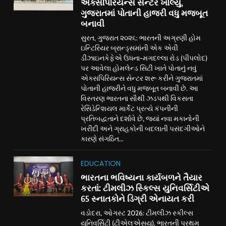
એક્સપિરિયન્સ સેન્ટર ખોલ્યું,
ગુજરાતમાં પોતાની હાજરી વધુ મજબૂત
બનાવી
સુરત, ગુજરાત ૨૦૨૬: ભારતની અગ્રણી હોમ
ઇન્ટિરિયર બ્રાન્ડ્સમાંની એક એવી
ડીઝાઇનકેફેએ ઉધના-મગદલ્લા રોડ (પીપલોદ)
પર આવેલા હોમલેન્ડ સિટી ખાતે પોતાનું નવું
એક્સપિરિયન્સ સેન્ટર શરૂ કરીને ગુજરાતમાં
પોતાની હાજરીને વધુ મજબૂત બનાવી છે. આ
વિસ્તરણ ભારતના સૌથી ઝડપથી વિકસતા
રેસિડેન્શિયલ માર્કેટ પ્રત્યે કંપનીની
પ્રતિબદ્ધતાને દર્શાવે છે, જ્યાં નવા મકાનોની
ખરીદી અને ગ્રાહકોની બદલાતી પસંદગીઓને
કારણે સંગઠિત...
EDUCATION
ભારતના ભવિષ્યના કાર્યબળને તૈયાર
કરતાં: ટીમલીઝ સ્કિલ્સ યુનિવર્સિટીએ
65 સ્નાતકોને ડિગ્રી એનાયત કરી
વડોદરા, ઓગસ્ટ 2026: ટીમલીઝ સ્કીલ્સ
યુનિવર્સિટી (ટીએલએસયુ), ભારતની પ્રથમ