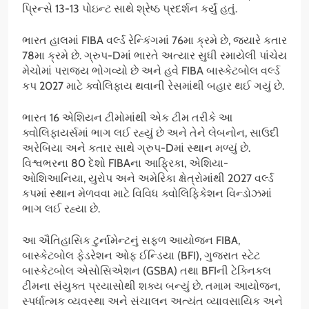
પ્રિન્સે 13-13 પોઇન્ટ સાથે શ્રેષ્ઠ પ્રદર્શન કર્યું હતું.
ભારત હાલમાં FIBA વર્લ્ડ રેન્કિંગમાં 76મા ક્રમે છે, જ્યારે કતાર
78મા ક્રમે છે. ગ્રુપ-Dમાં ભારતે અત્યાર સુધી રમાયેલી પાંચેય
મેચોમાં પરાજય ભોગવ્યો છે અને હવે FIBA બાસ્કેટબોલ વર્લ્ડ
કપ 2027 માટે ક્વોલિફાય થવાની રેસમાંથી બહાર થઈ ગયું છે.
ભારત 16 એશિયન ટીમોમાંથી એક ટીમ તરીકે આ
ક્વોલિફાયર્સમાં ભાગ લઈ રહ્યું છે અને તેને લેબનોન, સાઉદી
અરેબિયા અને કતાર સાથે ગ્રુપ-Dમાં સ્થાન મળ્યું છે.
વિશ્વભરના 80 દેશો FIBAના આફ્રિકા, એશિયા-
ઓશિઆનિયા, યુરોપ અને અમેરિકા ક્ષેત્રોમાંથી 2027 વર્લ્ડ
કપમાં સ્થાન મેળવવા માટે વિવિધ ક્વોલિફિકેશન વિન્ડોઝમાં
ભાગ લઈ રહ્યા છે.
આ ઐતિહાસિક ટુર્નામેન્ટનું સફળ આયોજન FIBA,
બાસ્કેટબોલ ફેડરેશન ઓફ ઈન્ડિયા (BFI), ગુજરાત સ્ટેટ
બાસ્કેટબોલ એસોસિએશન (GSBA) તથા BFIની ટેક્નિકલ
ટીમના સંયુક્ત પ્રયાસોથી શક્ય બન્યું છે. તમામ આયોજન,
સ્પર્ધાત્મક વ્યવસ્થા અને સંચાલન અત્યંત વ્યાવસાયિક અને