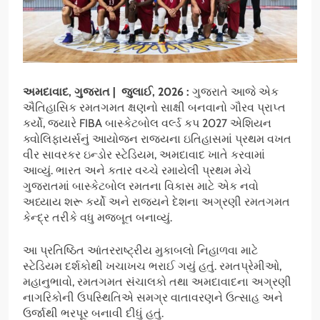
અમદાવાદ
,
ગુજરાત
|
જુલાઈ
, 2026 :
ગુજરાતે આજે એક
ઐતિહાસિક રમતગમત ક્ષણનો સાક્ષી બનવાનો ગૌરવ પ્રાપ્ત
કર્યો, જ્યારે FIBA બાસ્કેટબોલ વર્લ્ડ કપ 2027 એશિયન
ક્વોલિફાયર્સનું આયોજન રાજ્યના ઇતિહાસમાં પ્રથમ વખત
વીર સાવરકર ઇન્ડોર સ્ટેડિયમ, અમદાવાદ ખાતે કરવામાં
આવ્યું. ભારત અને કતાર વચ્ચે રમાયેલી પ્રથમ મેચે
ગુજરાતમાં બાસ્કેટબોલ રમતના વિકાસ માટે એક નવો
અધ્યાય શરૂ કર્યો અને રાજ્યને દેશના અગ્રણી રમતગમત
કેન્દ્ર તરીકે વધુ મજબૂત બનાવ્યું.
આ પ્રતિષ્ઠિત આંતરરાષ્ટ્રીય મુકાબલો નિહાળવા માટે
સ્ટેડિયમ દર્શકોથી ખચાખચ ભરાઈ ગયું હતું. રમતપ્રેમીઓ,
મહાનુભાવો, રમતગમત સંચાલકો તથા અમદાવાદના અગ્રણી
નાગરિકોની ઉપસ્થિતિએ સમગ્ર વાતાવરણને ઉત્સાહ અને
ઉર્જાથી ભરપૂર બનાવી દીધું હતું.