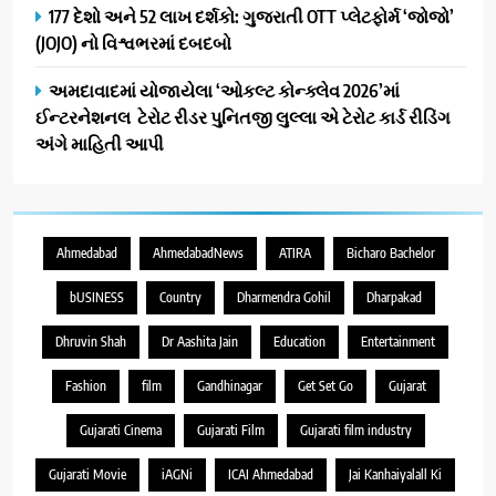
177 દેશો અને 52 લાખ દર્શકો: ગુજરાતી OTT પ્લેટફોર્મ ‘જોજો’
(JOJO) નો વિશ્વભરમાં દબદબો
અમદાવાદમાં યોજાયેલા ‘ઓકલ્ટ કોન્ક્લેવ 2026’માં
ઈન્ટરનેશનલ ટેરોટ રીડર પુનિતજી લુલ્લા એ ટેરોટ કાર્ડ રીડિંગ
અંગે માહિતી આપી
Ahmedabad
AhmedabadNews
ATIRA
Bicharo Bachelor
bUSINESS
Country
Dharmendra Gohil
Dharpakad
Dhruvin Shah
Dr Aashita Jain
Education
Entertainment
Fashion
film
Gandhinagar
Get Set Go
Gujarat
Gujarati Cinema
Gujarati Film
Gujarati film industry
Gujarati Movie
iAGNi
ICAI Ahmedabad
Jai Kanhaiyalall Ki