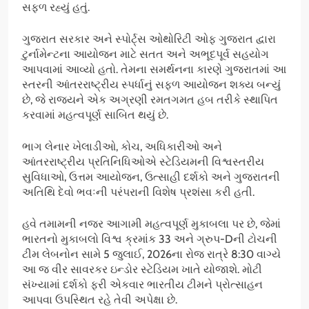
સફળ રહ્યું હતું.
ગુજરાત સરકાર અને સ્પોર્ટ્સ ઓથોરિટી ઓફ ગુજરાત દ્વારા
ટુર્નામેન્ટના આયોજન માટે સતત અને અભૂદપૂર્વ સહયોગ
આપવામાં આવ્યો હતો. તેમના સમર્થનના કારણે ગુજરાતમાં આ
સ્તરની આંતરરાષ્ટ્રીય સ્પર્ધાનું સફળ આયોજન શક્ય બન્યું
છે, જે રાજ્યને એક અગ્રણી રમતગમત હબ તરીકે સ્થાપિત
કરવામાં મહત્વપૂર્ણ સાબિત થયું છે.
ભાગ લેનાર ખેલાડીઓ, કોચ, અધિકારીઓ અને
આંતરરાષ્ટ્રીય પ્રતિનિધિઓએ સ્ટેડિયમની વિશ્વસ્તરીય
સુવિધાઓ, ઉત્તમ આયોજન, ઉત્સાહી દર્શકો અને ગુજરાતની
અતિથિ દેવો ભવઃની પરંપરાની વિશેષ પ્રશંસા કરી હતી.
હવે તમામની નજર આગામી મહત્વપૂર્ણ મુકાબલા પર છે, જેમાં
ભારતનો મુકાબલો વિશ્વ ક્રમાંક 33 અને ગ્રુપ-Dની ટોચની
ટીમ લેબનોન સામે 5 જુલાઈ, 2026ના રોજ રાત્રે 8:30 વાગ્યે
આ જ વીર સાવરકર ઇન્ડોર સ્ટેડિયમ ખાતે યોજાશે. મોટી
સંખ્યામાં દર્શકો ફરી એકવાર ભારતીય ટીમને પ્રોત્સાહન
આપવા ઉપસ્થિત રહે તેવી અપેક્ષા છે.