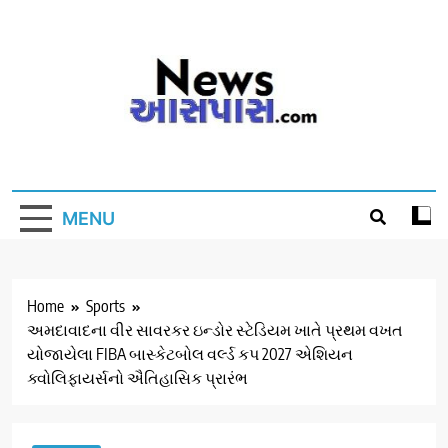
Skip
to
content
MENU
Home
Sports
અમદાવાદના વીર સાવરકર ઇન્ડોર સ્ટેડિયમ ખાતે પ્રથમ વખત
યોજાયેલા FIBA બાસ્કેટબોલ વર્લ્ડ કપ 2027 એશિયન
ક્વોલિફાયર્સનો ઐતિહાસિક પ્રારંભ