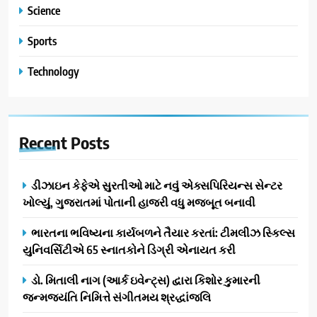
Science
Sports
Technology
Recent
Posts
ડીઝાઇન કેફેએ સુરતીઓ માટે નવું એક્સપિરિયન્સ સેન્ટર
ખોલ્યું, ગુજરાતમાં પોતાની હાજરી વધુ મજબૂત બનાવી
ભારતના ભવિષ્યના કાર્યબળને તૈયાર કરતાં: ટીમલીઝ સ્કિલ્સ
યુનિવર્સિટીએ 65 સ્નાતકોને ડિગ્રી એનાયત કરી
ડો. મિતાલી નાગ (આર્ક ઇવેન્ટ્સ) દ્વારા કિશોર કુમારની
જન્મજયંતિ નિમિત્તે સંગીતમય શ્રદ્ધાંજલિ