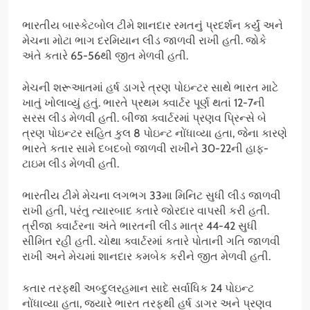
ભારતીય બાસ્કેટબોલ ટીમે શાનદાર રમતનું પ્રદર્શન કર્યું અને
મેચના મોટા ભાગ દરમિયાન લીડ જાળવી રાખી હતી. જોકે
અંતે કતારે 65-56થી જીત મેળવી હતી.
મેચની શરૂઆતમાં હર્ષ ડાગરે ત્રણ પોઇન્ટર સાથે ભારત માટે
ખાતું ખોલાવ્યું હતું. ભારતે પ્રથમ ક્વાર્ટર પૂર્ણ થતાં 12-7ની
સરસ લીડ મેળવી હતી. બીજા ક્વાર્ટરમાં પ્રણવ પ્રિન્સે બે
ત્રણ પોઇન્ટર સહિત કુલ 8 પોઇન્ટ નોંધાવ્યા હતા, જેના કારણે
ભારતે કતાર સામે દબદબો જાળવી રાખીને 30-22ની હાફ-
ટાઇમ લીડ મેળવી હતી.
ભારતીય ટીમે મેચના લગભગ 33મા મિનિટ સુધી લીડ જાળવી
રાખી હતી, પરંતુ ત્યારબાદ કતારે જોરદાર વાપસી કરી હતી.
ત્રીજા ક્વાર્ટરના અંતે ભારતની લીડ માત્ર 44-42 સુધી
સીમિત રહી હતી. ચોથા ક્વાર્ટરમાં કતારે પોતાની ગતિ જાળવી
રાખી અને મેચમાં શાનદાર કમબેક કરીને જીત મેળવી હતી.
કતાર તરફથી અબ્દુલરહમાન સાદે સર્વાધિક 24 પોઇન્ટ
નોંધાવ્યા હતા, જ્યારે ભારત તરફથી હર્ષ ડાગર અને પ્રણવ