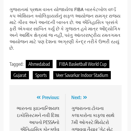
ગુજરાતમાં પ્રથમ વખત યોજાયેલા FIBA બાસ્કેટબોલ વર્લ્ડ
કપ એશિયન ક્વોલિફાયર્સનું સફળ આયોજન સમગ્ર રાજ્ય
માટે ગૌરવ અને આનંદની બાબત છે. આ ઐતિહાસિક પ્રસંગે
ફરી એકવાર સાબિત કર્યું છે કે ગુજરાત હવે માત્ર ઔદ્યોગિક
અને આર્થિક ક્ષેત્રમાં જ નહીં, પરંતુ આંતરરાષ્ટ્રીય રમતગમત
આયોજન માટે પણ દેશના અગ્રણી કેન્દ્ર તરીકે ઉભરી રહ્યું
છે.
Tagged:
Ahmedabad
FIBA Basketball World Cup
Gujarat
Sports
Veer Savarkar Indoor Stadium
Post
Previous:
Next:
navigation
ભારતના ફાઇનાન્શિયલ
ગુજરાતના ટોચના
ઇકોસિસ્ટમને નવી દિશા
કલાકારોના કાફલા સાથે
આપતો PESSAનો
7મી ઓગસ્ટે થિયેટરો
ઐતિહાસિક કોન્ક્લેવ
ગજવવા તૈયાર ‘ગેટ સેટ