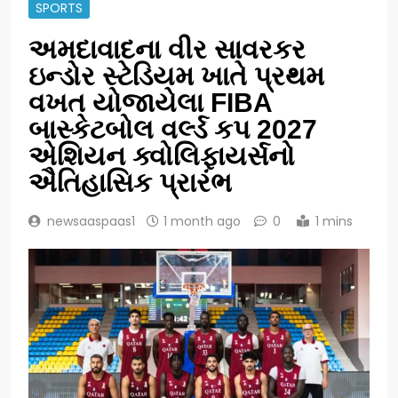
SPORTS
અમદાવાદના વીર સાવરકર
ઇન્ડોર સ્ટેડિયમ ખાતે પ્રથમ
વખત યોજાયેલા FIBA
બાસ્કેટબોલ વર્લ્ડ કપ 2027
એશિયન ક્વોલિફાયર્સનો
ઐતિહાસિક પ્રારંભ
newsaaspaas1
1 month ago
0
1 mins