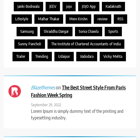
Janki Bodiwala
JEEV
jojo
JOJO App
Kadaknath
Lifestyle
Malhar Thakar
Mere Krishn
review
RSS
Samsung
Shraddha Dangar
Sonia Chawla
Sports
Sunny Pancholi
The Institute of Chartered Accountants of India
Trailer
Trending
Udaipur
Vadodara
Vicky Mehta
on
The Best Street Style From Paris
Blazethemes
Fashion Week Spring
September 29, 2022
Lorem Ipsum is simply dummy text of the printing and
typesetting industry.