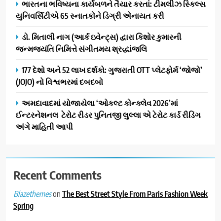
ભારતના ભવિષ્યના કાર્યબળને તૈયાર કરતાં: ટીમલીઝ સ્કિલ્સ
યુનિવર્સિટીએ 65 સ્નાતકોને ડિગ્રી એનાયત કરી
ડો. મિતાલી નાગ (આર્ક ઇવેન્ટ્સ) દ્વારા કિશોર કુમારની
જન્મજયંતિ નિમિત્તે સંગીતમય શ્રદ્ધાંજલિ
177 દેશો અને 52 લાખ દર્શકો: ગુજરાતી OTT પ્લેટફોર્મ ‘જોજો’
(JOJO) નો વિશ્વભરમાં દબદબો
અમદાવાદમાં યોજાયેલા ‘ઓકલ્ટ કોન્ક્લેવ 2026’માં
ઈન્ટરનેશનલ ટેરોટ રીડર પુનિતજી લુલ્લા એ ટેરોટ કાર્ડ રીડિંગ
અંગે માહિતી આપી
Recent Comments
on
The Best Street Style From Paris Fashion Week
Blazethemes
Spring