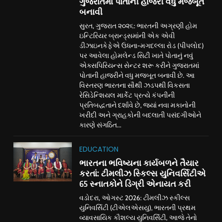
ગુજરાતમાં પોતાની હાજરી વધુ મજબૂત
બનાવી
સુરત, ગુજરાત ૨૦૨૬: ભારતની અગ્રણી હોમ
ઇન્ટિરિયર બ્રાન્ડ્સમાંની એક એવી
ડીઝાઇનકેફેએ ઉધના-મગદલ્લા રોડ (પીપલોદ)
પર આવેલા હોમલેન્ડ સિટી ખાતે પોતાનું નવું
એક્સપિરિયન્સ સેન્ટર શરૂ કરીને ગુજરાતમાં
પોતાની હાજરીને વધુ મજબૂત બનાવી છે. આ
વિસ્તરણ ભારતના સૌથી ઝડપથી વિકસતા
રેસિડેન્શિયલ માર્કેટ પ્રત્યે કંપનીની
પ્રતિબદ્ધતાને દર્શાવે છે, જ્યાં નવા મકાનોની
ખરીદી અને ગ્રાહકોની બદલાતી પસંદગીઓને
કારણે સંગઠિત...
EDUCATION
ભારતના ભવિષ્યના કાર્યબળને તૈયાર
કરતાં: ટીમલીઝ સ્કિલ્સ યુનિવર્સિટીએ
65 સ્નાતકોને ડિગ્રી એનાયત કરી
વડોદરા, ઓગસ્ટ 2026: ટીમલીઝ સ્કીલ્સ
યુનિવર્સિટી (ટીએલએસયુ), ભારતની પ્રથમ
વ્યાવસાયિક કૌશલ્ય યુનિવર્સિટી, આજે તેનો