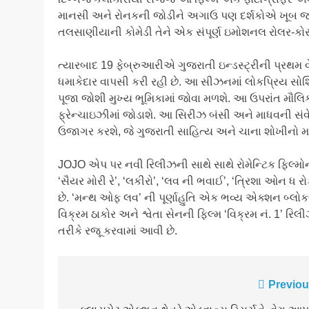
માનસી અને રોનકની જોડીને અગાઉ પણ દર્શકોએ ખૂબ જ પસ
તલસાણીયાની કોમેડી તેને એક સંપૂર્ણ ઇમોશનલ રોલર-કોસ્
ત્યારબાદ 19 ફેબ્રુઆરીએ ગુજરાતી ઇન્ડસ્ટ્રીની પ્રથમ 
ધમાકેદાર વાપસી કરી રહી છે. આ સીઝનમાં લોકપ્રિય સ
પૂજા જોશી મુખ્ય ભૂમિકામાં જોવા મળશે. આ ઉપરાંત મ
ફ્રેન્ચાઇઝીમાં જોડાશે. આ સિરીઝ બંસી અને માધવની સ
ઉજાગર કરશે, જે ગુજરાતી સાહિત્ય અને ચાના શોખીનો માટ
JOJO એપ પર નવી રિલીઝની સાથે સાથે રોમેન્ટિક ફિલ્મ
‘સૈયર મોરી રે’, ‘લકીરો’, ‘લવ ની ભવાઈ’, ‘ત્રિશા ઓન ધ 
છે. ‘મન્થ ઓફ લવ’ ની પૂર્ણાહુતિ એક ભવ્ય એક્શન બ્લોક
વિક્રમ ઠાકોર અને શ્વેતા સેનની ફિલ્મ ‘વિક્રમ નં. 1’ ર
તરીકે રજૂ કરવામાં આવી છે.
Post
Previou