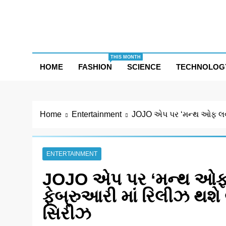
Skip
to
content
THIS MONTH
HOME
FASHION
SCIENCE
TECHNOLOG
Home
Entertainment
JOJO એપ પર ‘મન્થ ઓફ લવ’ન
ENTERTAINMENT
JOJO એપ પર ‘મન્થ ઓફ 
ફેબ્રુઆરી માં રિલીઝ થશે 
સિરીઝ