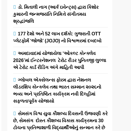
ડો. મિતાલી નાગ (આર્ક ઇવેન્ટ્સ) દ્વારા કિશોર
કુમારની જન્મજયંતિ નિમિત્તે સંગીતમય
શ્રદ્ધાંજલિ
177 દેશો અને 52 લાખ દર્શકો: ગુજરાતી OTT
પ્લેટફોર્મ ‘જોજો’ (JOJO) નો વિશ્વભરમાં દબદબો
અમદાવાદમાં યોજાયેલા ‘ઓકલ્ટ કોન્ક્લેવ
2026’માં ઈન્ટરનેશનલ ટેરોટ રીડર પુનિતજી લુલ્લા
એ ટેરોટ કાર્ડ રીડિંગ અંગે માહિતી આપી
ગ્લોબલ એક્સેલન્સ ફોરમ દ્વારા નેશનલ
લીડરશિપ કોન્કલેવ તથા ભારત સમ્માન ૨૦૨૬નો
ભવ્ય અને પ્રતિષ્ઠિત કાર્યક્રમ નવી દિલ્હીમાં
સફળતાપૂર્વક યોજાયો
સેમસંગ વિશ્વ યુવા કૌશલ્ય દિવસની ઉજવણી કરે
છે, સેમસંગ દોસ્ત કૌશલ્ય વિકાસ કાર્યક્રમના 30
ટોચના પ્રતિભાશાળી વિદ્યાર્થીઓનું સન્માન કરે છે