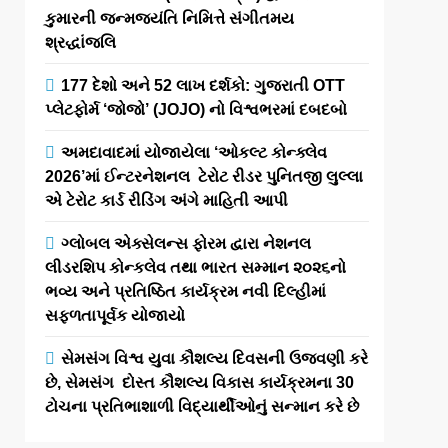
કુમારની જન્મજયંતિ નિમિત્તે સંગીતમય
શ્રદ્ધાંજલિ
177 દેશો અને 52 લાખ દર્શકો: ગુજરાતી OTT
પ્લેટફોર્મ ‘જોજો’ (JOJO) નો વિશ્વભરમાં દબદબો
અમદાવાદમાં યોજાયેલા ‘ઓકલ્ટ કોન્ક્લેવ
2026’માં ઈન્ટરનેશનલ ટેરોટ રીડર પુનિતજી લુલ્લા
એ ટેરોટ કાર્ડ રીડિંગ અંગે માહિતી આપી
ગ્લોબલ એક્સેલન્સ ફોરમ દ્વારા નેશનલ
લીડરશિપ કોન્કલેવ તથા ભારત સમ્માન ૨૦૨૬નો
ભવ્ય અને પ્રતિષ્ઠિત કાર્યક્રમ નવી દિલ્હીમાં
સફળતાપૂર્વક યોજાયો
સેમસંગ વિશ્વ યુવા કૌશલ્ય દિવસની ઉજવણી કરે
છે, સેમસંગ દોસ્ત કૌશલ્ય વિકાસ કાર્યક્રમના 30
ટોચના પ્રતિભાશાળી વિદ્યાર્થીઓનું સન્માન કરે છે