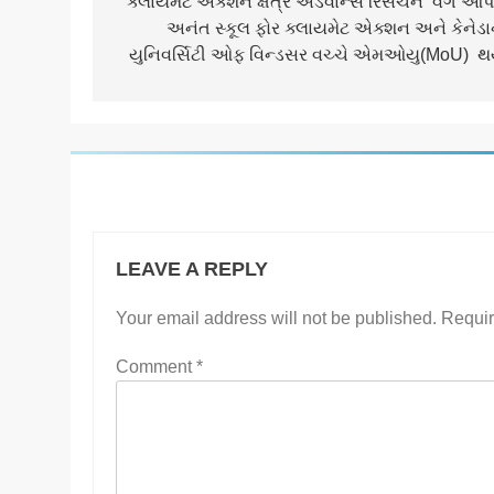
navigation
ક્લાયમેટ એક્શન ક્ષેત્રે એડવાન્સ રિસર્ચને વેગ આપ
અનંત સ્કૂલ ફોર ક્લાયમેટ એક્શન અને કેનેડા
યુનિવર્સિટી ઓફ વિન્ડસર વચ્ચે એમઓયુ(MoU) થ
LEAVE A REPLY
Your email address will not be published.
Requir
Comment
*