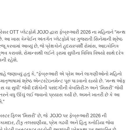
રેસર OTT પ્લેટફોર્મ JOJO દ્વારા ફેબ્રુઆરી 2026 ના મહિનાને “મન્થ
આ ખાસ કેમ્પેઈન અંતર્ગત પ્લેટફોર્મ પર ગુજરાતી સિનેમાની શ્રેષ્ઠ
રવામાં આવ્યું છે, જે પ્રેક્ષકોને હૃદયસ્પર્શી રોમાંસ, આઇકોનિક
 કરાવશે. રોમાન્સથી લઈને ડ્રામા સુધીના વિવિધ વિષયો સાથે દરેક
બની રહેશે.
ે જણાવ્યું હતું કે, “ફેબ્રુઆરી એ પ્રેમ અને લાગણીઓનો મહિનો
ાતૃભાષામાં શ્રેષ્ઠ એન્ટરટેઇનમેન્ટ પૂરું પાડવાનો રહ્યો છે. ‘મન્થ ઓફ
 ‘બસ ચા સુધી’ જેવી દર્શકોની પસંદગીની વેબસિરીઝ અને ‘મિસરી’ જેવી
તરને વધુ ઊંચું લઈ જવાનો પ્રયાસ કર્યો છે. અમને ખાતરી છે કે આ
ે.”
્ટર ફિલ્મ ‘મિસરી’ છે, જે JOJO પર ફેબ્રુઆરી 2026 ની
ામદાર, ટીકુ તલસાણીયા, પ્રેમ ગઢવી અને હિતુ કનોડિયા જેવા
ોટ્રી ઇન્સ્ટ્રક્ટર વચ્ચેની અણધારી પ્રેમકથા પર આધારિત છે.