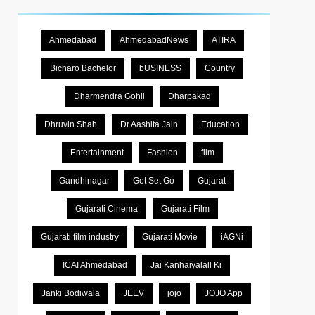
Ahmedabad
AhmedabadNews
ATIRA
Bicharo Bachelor
bUSINESS
Country
Dharmendra Gohil
Dharpakad
Dhruvin Shah
Dr Aashita Jain
Education
Entertainment
Fashion
film
Gandhinagar
Get Set Go
Gujarat
Gujarati Cinema
Gujarati Film
Gujarati film industry
Gujarati Movie
iAGNi
ICAI Ahmedabad
Jai Kanhaiyalall Ki
Janki Bodiwala
JEEV
jojo
JOJO App