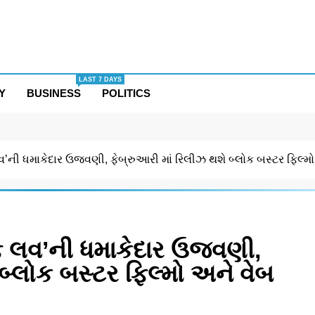
LAST 7 DAYS
Y
BUSINESS
POLITICS
ી ધમાકેદાર ઉજવણી, ફેબ્રુઆરી માં રિલીઝ થશે બ્લોક બસ્ટર ફિલ્મ
લવ’ની ધમાકેદાર ઉજવણી,
બ્લોક બસ્ટર ફિલ્મો અને વેબ