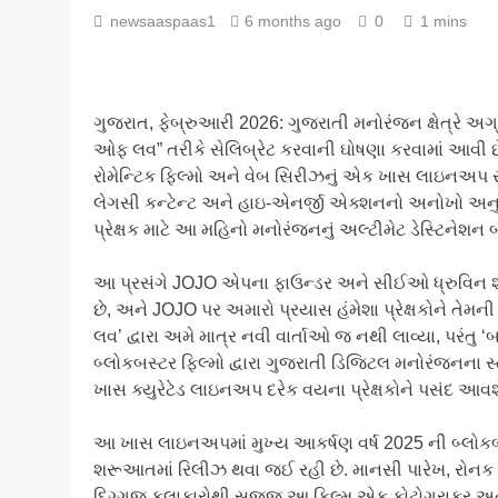
newsaaspaas1
6 months ago
0
1 mins
ગુજરાત, ફેબ્રુઆરી 2026: ગુજરાતી મનોરંજન ક્ષેત્રે અગ્
ઓફ લવ” તરીકે સેલિબ્રેટ કરવાની ઘોષણા કરવામાં આવી છે. 
રોમેન્ટિક ફિલ્મો અને વેબ સિરીઝનું એક ખાસ લાઇનઅપ રજૂ ક
લેગસી કન્ટેન્ટ અને હાઇ-એનર્જી એક્શનનો અનોખો અનુભવ
પ્રેક્ષક માટે આ મહિનો મનોરંજનનું અલ્ટીમેટ ડેસ્ટિનેશન 
આ પ્રસંગે JOJO એપના ફાઉન્ડર અને સીઈઓ ધ્રુવિન શાહ
છે, અને JOJO પર અમારો પ્રયાસ હંમેશા પ્રેક્ષકોને તેમની મ
લવ’ દ્વારા અમે માત્ર નવી વાર્તાઓ જ નથી લાવ્યા, પરંતુ
બ્લોકબસ્ટર ફિલ્મો દ્વારા ગુજરાતી ડિજિટલ મનોરંજનના સ્
ખાસ ક્યુરેટેડ લાઇનઅપ દરેક વયના પ્રેક્ષકોને પસંદ આવશ
આ ખાસ લાઇનઅપમાં મુખ્ય આકર્ષણ વર્ષ 2025 ની બ્લોકબસ
શરૂઆતમાં રિલીઝ થવા જઈ રહી છે. માનસી પારેખ, રોનક ક
દિગ્ગજ કલાકારોથી સજ્જ આ ફિલ્મ એક ફોટોગ્રાફર અને પ