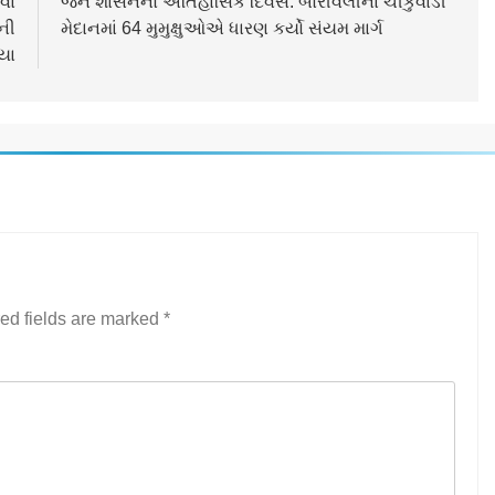
વા
જૈન શાસનનો ઐતિહાસિક દિવસ: બોરીવલીના ચીકુવાડી
ની
મેદાનમાં 64 મુમુક્ષુઓએ ધારણ કર્યો સંયમ માર્ગ
યા
ed fields are marked
*