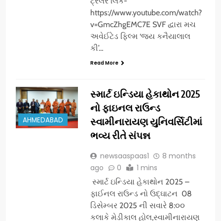
ટ્રેલર લિંક-
https://www.youtube.com/watch?
v=GmcZhgEMC7E SVF દ્વારા મચ
અવેઈટેડ ફિલ્મ ‘જય કનૈયાલાલ
કી’…
Read More
સ્માર્ટ ઇન્ડિયા હેકાથોન 2025
નો ફાઇનલ રાઉન્ડ
AHMEDABAD
સ્વામીનારાયણ યુનિવર્સિટીમાં
ભવ્ય રીતે સંપન્ન
newsaaspaas1
8 months
ago
0
1 mins
સ્માર્ટ ઇન્ડિયા હેકાથોન 2025 –
ફાઈનલ રાઉન્ડ નો ઉદ્ઘાટન 08
ડિસેમ્બર 2025 ની સવારે 8:૦૦
કલાકે મેડીકાલ હોલ,સ્વામીનારાયણ