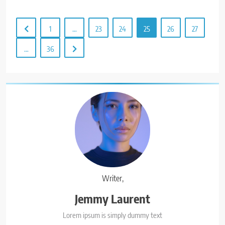
1
…
23
24
25
26
27
…
36
Writer,
Jemmy Laurent
Lorem ipsum is simply dummy text