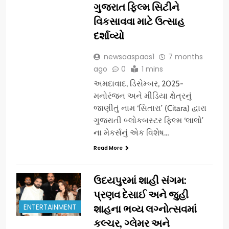
ગુજરાત ફિલ્મ સિટીને
વિકસાવવા માટે ઉત્સાહ
દર્શાવ્યો
newsaaspaas1
7 months
ago
0
1 mins
અમદાવાદ, ડિસેમ્બર, 2025-
મનોરંજન અને મીડિયા ક્ષેત્રનું
જાણીતું નામ ‘સિતારા’ (Citara) દ્વારા
ગુજરાતી બ્લોકબસ્ટર ફિલ્મ ‘લાલો’
ના મેકર્સનું એક વિશેષ…
Read More
ઉદયપુરમાં શાહી સંગમ:
પ્રણવ દેસાઈ અને જુહી
ENTERTAINMENT
શાહના ભવ્ય લગ્નોત્સવમાં
કલ્ચર, ગ્લેમર અને