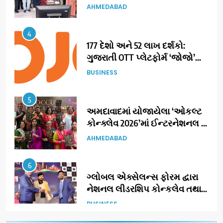
4
177 દેશો અને 52 લાખ દર્શકો:
ગુજરાતી OTT પ્લેટફોર્મ ‘જોજો’
(JOJO) નો વિશ્વભરમાં દબદબો
BUSINESS
5
અમદાવાદમાં યોજાયેલા ‘ઓકલ્ટ
કોન્ક્લેવ 2026’માં ઈન્ટરનેશનલ
ટેરોટ રીડર પુનિતજી લુલ્લા એ ટેરોટ
AHMEDABAD
કાર્ડ રીડિંગ અંગે માહિતી આપી
6
ગ્લોબલ એક્સેલન્સ ફોરમ દ્વારા
નેશનલ લીડરશિપ કોન્કલેવ તથા
ભારત સમ્માન ૨૦૨૬નો ભવ્ય અને
BUSINESS
પ્રતિષ્ઠિત કાર્યક્રમ નવી દિલ્હીમાં
સફળતાપૂર્વક યોજાયો
7