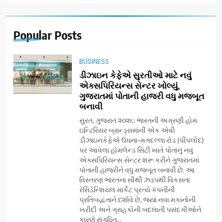
Popular
Posts
BUSINESS
ડીઝાઇન કેફેએ સુરતીઓ માટે નવું
એક્સપિરિયન્સ સેન્ટર ખોલ્યું,
ગુજરાતમાં પોતાની હાજરી વધુ મજબૂત
બનાવી
સુરત, ગુજરાત ૨૦૨૬: ભારતની અગ્રણી હોમ
ઇન્ટિરિયર બ્રાન્ડ્સમાંની એક એવી
ડીઝાઇનકેફેએ ઉધના-મગદલ્લા રોડ (પીપલોદ)
પર આવેલા હોમલેન્ડ સિટી ખાતે પોતાનું નવું
એક્સપિરિયન્સ સેન્ટર શરૂ કરીને ગુજરાતમાં
પોતાની હાજરીને વધુ મજબૂત બનાવી છે. આ
વિસ્તરણ ભારતના સૌથી ઝડપથી વિકસતા
રેસિડેન્શિયલ માર્કેટ પ્રત્યે કંપનીની
પ્રતિબદ્ધતાને દર્શાવે છે, જ્યાં નવા મકાનોની
ખરીદી અને ગ્રાહકોની બદલાતી પસંદગીઓને
કારણે સંગઠિત...