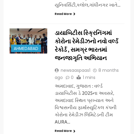
યુનિવર્સિટી,કલોલ,ગાંધીનગર ખાતે…
Read More
ડાયાબિટીસ સ્ક્રિનિંગમાં
કોરોના રેમેડીઝનો નવો વર્લ્ડ
AHMEDABAD
રેકોર્ડ , સમગ્ર ભારતમાં
જનજાગૃતિ અભિયાન
newsaaspaas1
8 months
ago
0
1 mins
અમદાવાદ, ગુજરાત : વર્લ્ડ
ડાયાબિટીસ ડે 2025ના અવસરે,
અમદાવાદ સ્થિત પ્રખ્યાત અને
વિશ્વસનીય ફાર્માસ્યુટિકલ કંપની
કોરોના રેમેડીઝ લિમિટેડની ટીમ
AURA…
Read More