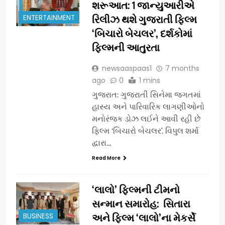
શરૂઆત: 1 જાન્યુઆરીએ
ENTERTAINMENT
રિલીઝ થશે ગુજરાતી ફિલ્મ
‘બિચારો બેચલર’, દર્શકોમાં
ફિલ્મની આતુરતા
newsaaspaas1
7 months
ago
0
1 mins
ગુજરાત: ગુજરાતી સિનેમા જગતમાં
હાસ્ય અને પારિવારિક લાગણીઓનો
મનોરંજક ડોઝ લઈને આવી રહી છે
ફિલ્મ ‘બિચારો બેચલર’. વિપુલ શર્મા
દ્વારા…
Read More
‘લાલો’ ફિલ્મની ટીમનો
સન્માન સમારોહ: સિતારા
BUSINESS
અને ફિલ્મ ‘લાલો’ના મેકર્સે