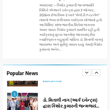
અને ગીર ગાયના વૈદિક વલોણા ઘી-
અમદાવાદ :- કિશોર કુમારની જન્મજયંતિ
BUSINESS
નિમિત્તે એઆરકે ઇવેન્ટ્સ દ્વારા 3 ઓગસ્ટ,
દૂધની શુદ્ધ સેવાઓ સાથે વ્યાપક
2026ના રોજ રિધમ-2 ખાતે “મેલોડીઝ ઇટર્નલ”
વિસ્તરણ
નામનો ભવ્ય સંગીતમય કાર્યક્રમ યોજાયો હતો.
1
આ વિશિષ્ટ સાંજ ભારતીય સિનેમા જગતના
ડીઝાઇન કેફેએ સુરતીઓ માટે નવું
અમર ગાયક કિશોર કુમારને સમર્પિત રહી હતી.
એક્સપિરિયન્સ સેન્ટર ખોલ્યું,
કાર્યક્રમનું મુખ્ય આકર્ષણ આંતરરાષ્ટ્રીય
ગુજરાતમાં પોતાની હાજરી વધુ
BUSINESS
ખ્યાતિપ્રાપ્ત બહુમુખી ગાયિકા ડૉ. મિતાલી નાગનું
મજબૂત બનાવી
ભાવસભર અને સુરીલું ગાયન રહ્યું. તેમણે કિશોર
કુમારના અનેક...
2
ભારતના ભવિષ્યના કાર્યબળને
તૈયાર કરતાં: ટીમલીઝ સ્કિલ્સ
યુનિવર્સિટીએ 65 સ્નાતકોને ડિગ્રી
Popular News
EDUCATION
એનાયત કરી
3
ડો. મિતાલી નાગ (આર્ક ઇવેન્ટ્સ)
દ્વારા કિશોર કુમારની જન્મજયંતિ
નિમિત્તે સંગીતમય શ્રદ્ધાંજલિ
AHMEDABAD