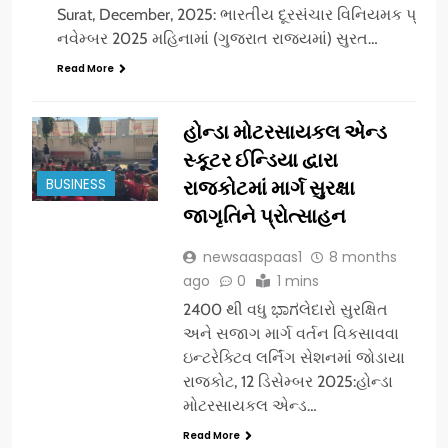
Surat, December, 2025: ભારતીય દૂરસંચાર વિનિયમક પ્રાધિકર
નવેમ્બર 2025 મહિનામાં (ગુજરાત રાજ્યમાં) સુરત…
Read More
હોન્ડા મોટરસાયકલ એન્ડ
સ્કૂટર ઈન્ડિયા દ્વારા
BUSINESS
રાજકોટમાં માર્ગ સુરક્ષા
જાગૃતિને પ્રોત્સાહન
newsaaspaas1
8 months
ago
0
1 mins
2400 થી વધુ ಭಾಗલેદારો સુરક્ષિત
અને સજાગ માર્ગ વર્તન વિકસાવવા
ઇન્ટરેક્ટિવ લર્નિંગ સેશનમાં જોડાયા
રાજકોટ, 12 ડિસેમ્બર 2025:હોન્ડા
મોટરસાયકલ એન્ડ…
Read More