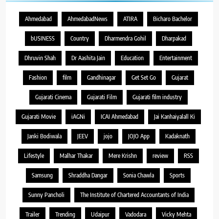
Ahmedabad
AhmedabadNews
ATIRA
Bicharo Bachelor
bUSINESS
Country
Dharmendra Gohil
Dharpakad
Dhruvin Shah
Dr Aashita Jain
Education
Entertainment
Fashion
film
Gandhinagar
Get Set Go
Gujarat
Gujarati Cinema
Gujarati Film
Gujarati film industry
Gujarati Movie
iAGNi
ICAI Ahmedabad
Jai Kanhaiyalall Ki
Janki Bodiwala
JEEV
jojo
JOJO App
Kadaknath
Lifestyle
Malhar Thakar
Mere Krishn
review
RSS
Samsung
Shraddha Dangar
Sonia Chawla
Sports
Sunny Pancholi
The Institute of Chartered Accountants of India
Trailer
Trending
Udaipur
Vadodara
Vicky Mehta