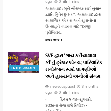
ago
0
1 mins
અમદાવાદ : શ્રી સૌરાષ્ટ્ર સઈ સુથાર
જ્ઞાતિ હિતેચ્છુ મંડળ, અમદાવાદ દ્વારા
સામાજિક એકતા અને યુવાનોના
ઉત્સાહને વધારવા માટે “દરજી
પ્રીમિયર…
Read More
SVF દ્વારા ‘જય કનૈયાલાલ
કી’નું ટ્રેલર લોન્ચ; પારિવારિક
ENTERTAINMENT
મનોરંજન સાથે લાગણીઓ
અને હાસ્યનો અનોખો સંગમ
newsaaspaas1
8 months
ago
0
1 mins
• ફિલ્મ 9 જાન્યુઆરી,
2026ના રોજ થશે રિલીઝ •