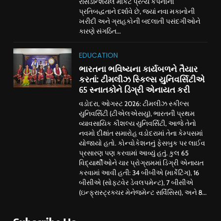
રેસિડેન્શિયલ માર્કેટ પ્રત્યે કંપનીની
પ્રતિબદ્ધતાને દર્શાવે છે, જ્યાં નવા મકાનોની
ખરીદી અને ગ્રાહકોની બદલાતી પસંદગીઓને
કારણે સંગઠિત...
EDUCATION
ભારતના ભવિષ્યના કાર્યબળને તૈયાર
કરતાં: ટીમલીઝ સ્કિલ્સ યુનિવર્સિટીએ
65 સ્નાતકોને ડિગ્રી એનાયત કરી
વડોદરા, ઓગસ્ટ 2026: ટીમલીઝ સ્કીલ્સ
યુનિવર્સિટી (ટીએલએસયુ), ભારતની પ્રથમ
વ્યાવસાયિક કૌશલ્ય યુનિવર્સિટી, આજે તેનો
નવમો દીક્ષાંત સમારોહ વડોદરામાં તેના કેમ્પસમાં
યોજાયો હતો. કોન્વોકેશનનું ફેસબુક પર લાઈવ
પ્રસારણ પણ કરવામાં આવ્યું હતું. કુલ 65
વિદ્યાર્થીઓને ચાર પ્રોગ્રામમાં ડિગ્રી એનાયત
કરવામાં આવી હતી: 34 બીબીએ (માર્કેટિંગ), 16
બીસીએ (સોફ્ટવેર ડેવલપમેન્ટ), 7 બીસીએ
(ઇન્ફ્રાસ્ટ્રક્ચર મેનેજમેન્ટ સર્વિસિસ), અને 8...