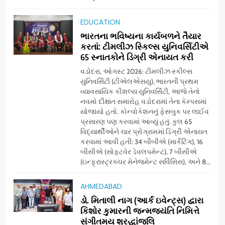
5
અમદાવાદમાં યોજાયેલા ‘ઓકલ્ટ
EDUCATION
કોન્ક્લેવ 2026’માં ઈન્ટરનેશનલ
ભારતના ભવિષ્યના કાર્યબળને તૈયાર
ટેરોટ રીડર પુનિતજી લુલ્લા એ ટેરોટ
AHMEDABAD
કરતાં: ટીમલીઝ સ્કિલ્સ યુનિવર્સિટીએ
કાર્ડ રીડિંગ અંગે માહિતી આપી
65 સ્નાતકોને ડિગ્રી એનાયત કરી
6
વડોદરા, ઓગસ્ટ 2026: ટીમલીઝ સ્કીલ્સ
ગ્લોબલ એક્સેલન્સ ફોરમ દ્વારા
યુનિવર્સિટી (ટીએલએસયુ), ભારતની પ્રથમ
નેશનલ લીડરશિપ કોન્કલેવ તથા
વ્યાવસાયિક કૌશલ્ય યુનિવર્સિટી, આજે તેનો
નવમો દીક્ષાંત સમારોહ વડોદરામાં તેના કેમ્પસમાં
ભારત સમ્માન ૨૦૨૬નો ભવ્ય અને
BUSINESS
યોજાયો હતો. કોન્વોકેશનનું ફેસબુક પર લાઈવ
પ્રતિષ્ઠિત કાર્યક્રમ નવી દિલ્હીમાં
પ્રસારણ પણ કરવામાં આવ્યું હતું. કુલ 65
સફળતાપૂર્વક યોજાયો
વિદ્યાર્થીઓને ચાર પ્રોગ્રામમાં ડિગ્રી એનાયત
7
કરવામાં આવી હતી: 34 બીબીએ (માર્કેટિંગ), 16
સેમસંગ વિશ્વ યુવા કૌશલ્ય
બીસીએ (સોફ્ટવેર ડેવલપમેન્ટ), 7 બીસીએ
દિવસની ઉજવણી કરે છે, સેમસંગ
(ઇન્ફ્રાસ્ટ્રક્ચર મેનેજમેન્ટ સર્વિસિસ), અને 8...
દોસ્ત કૌશલ્ય વિકાસ કાર્યક્રમના
BUSINESS
CSR
30 ટોચના પ્રતિભાશાળી
AHMEDABAD
વિદ્યાર્થીઓનું સન્માન કરે છે
ડો. મિતાલી નાગ (આર્ક ઇવેન્ટ્સ) દ્વારા
8
કિશોર કુમારની જન્મજયંતિ નિમિત્તે
આયુદા ઓર્ગેનિક્સ દ્વારા
સંગીતમય શ્રદ્ધાંજલિ
ગુજરાતના 5 શહેરોમાં રિટેલ સ્ટોર્સ