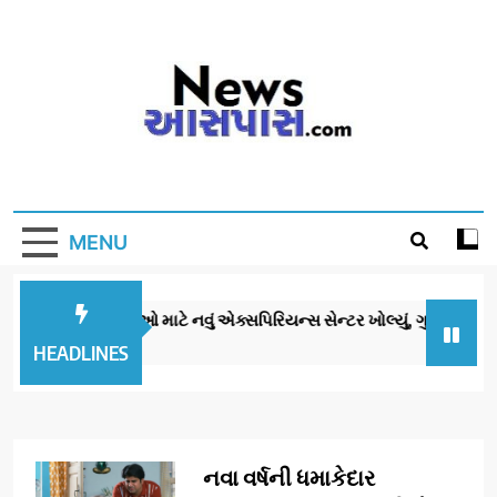
Skip
to
content
MENU
ઇન કેફેએ સુરતીઓ માટે નવું એક્સપિરિયન્સ સેન્ટર ખોલ્યું, ગુજરાતમાં પો
urs ago
HEADLINES
નવા વર્ષની ધમાકેદાર