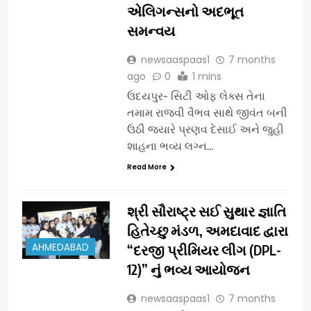
એલિગન્સનો અદભૂત
સમન્વય
newsaaspaas1
7 months
ago
0
1 mins
ઉદયપુર- સિટી ઓફ લેક્સ તેના
તમામ રાજવી વૈભવ સાથે જીવંત બની
ઉઠી જ્યારે પ્રણવ દેસાઈ અને જુહી
શાહના ભવ્ય લગ્ન…
Read More
શ્રી સૌરાષ્ટ્ર સઈ સુથાર જ્ઞાતિ
હિતેચ્છુ મંડળ, અમદાવાદ દ્વારા
AHMEDABAD
“દરજી પ્રીમિયર લીગ (DPL-
12)” નું ભવ્ય આયોજન
newsaaspaas1
7 months