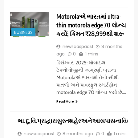
Motorolaએ ભારતમાં ultra-
thin motorola edge 70 લોન્ચ
BUSINESS
કર્યો; કિંમત ₹28,999થી શરૂ
newsaaspaas1
8 months
ago
0
1 mins
ડિસેમ્બર, 2025: મોબાઇલ
ટેકનોલોજીની અગ્રણી બ્રાન્ડ
Motorolaએ ભારતમાં તેનો સૌથી
પાતળો અને પાવરફુલ સ્માર્ટફોન
motorola edge 70 લોન્ચ કર્યો છે….
Read More
BUSINESS
ભા.દૂ.વિ.પ્રાદ્વારાસુરતશહેરઅનેઆસપાસનાવિસ્તારમ
newsaaspaas1
8 months ago
0
1 mins