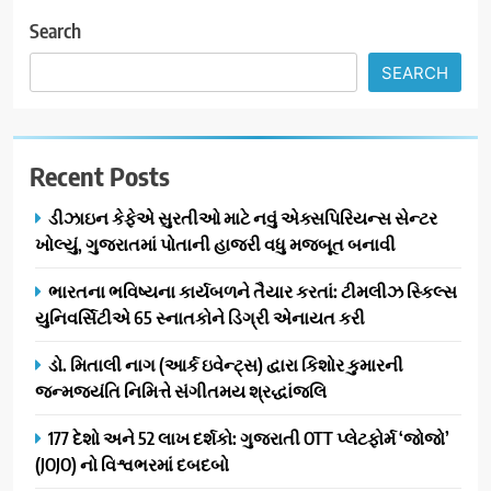
સેમસંગ વિશ્વ યુવા કૌશલ્ય
દિવસની ઉજવણી કરે છે, સેમસંગ
Search
દોસ્ત કૌશલ્ય વિકાસ કાર્યક્રમના
BUSINESS
CSR
SEARCH
30 ટોચના પ્રતિભાશાળી
વિદ્યાર્થીઓનું સન્માન કરે છે
8
આયુદા ઓર્ગેનિક્સ દ્વારા
Recent Posts
ગુજરાતના 5 શહેરોમાં રિટેલ સ્ટોર્સ
અને ગીર ગાયના વૈદિક વલોણા ઘી-
BUSINESS
ડીઝાઇન કેફેએ સુરતીઓ માટે નવું એક્સપિરિયન્સ સેન્ટર
દૂધની શુદ્ધ સેવાઓ સાથે વ્યાપક
ખોલ્યું, ગુજરાતમાં પોતાની હાજરી વધુ મજબૂત બનાવી
વિસ્તરણ
1
ભારતના ભવિષ્યના કાર્યબળને તૈયાર કરતાં: ટીમલીઝ સ્કિલ્સ
ડીઝાઇન કેફેએ સુરતીઓ માટે નવું
યુનિવર્સિટીએ 65 સ્નાતકોને ડિગ્રી એનાયત કરી
એક્સપિરિયન્સ સેન્ટર ખોલ્યું,
ગુજરાતમાં પોતાની હાજરી વધુ
BUSINESS
ડો. મિતાલી નાગ (આર્ક ઇવેન્ટ્સ) દ્વારા કિશોર કુમારની
મજબૂત બનાવી
જન્મજયંતિ નિમિત્તે સંગીતમય શ્રદ્ધાંજલિ
2
ભારતના ભવિષ્યના કાર્યબળને
177 દેશો અને 52 લાખ દર્શકો: ગુજરાતી OTT પ્લેટફોર્મ ‘જોજો’
તૈયાર કરતાં: ટીમલીઝ સ્કિલ્સ
(JOJO) નો વિશ્વભરમાં દબદબો
યુનિવર્સિટીએ 65 સ્નાતકોને ડિગ્રી