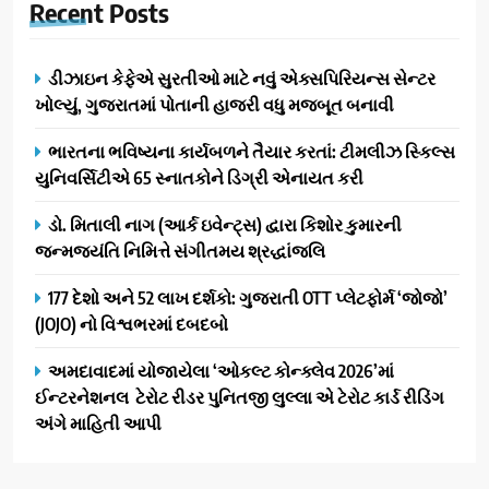
Recent
Posts
ડીઝાઇન કેફેએ સુરતીઓ માટે નવું એક્સપિરિયન્સ સેન્ટર
ખોલ્યું, ગુજરાતમાં પોતાની હાજરી વધુ મજબૂત બનાવી
ભારતના ભવિષ્યના કાર્યબળને તૈયાર કરતાં: ટીમલીઝ સ્કિલ્સ
યુનિવર્સિટીએ 65 સ્નાતકોને ડિગ્રી એનાયત કરી
ડો. મિતાલી નાગ (આર્ક ઇવેન્ટ્સ) દ્વારા કિશોર કુમારની
જન્મજયંતિ નિમિત્તે સંગીતમય શ્રદ્ધાંજલિ
177 દેશો અને 52 લાખ દર્શકો: ગુજરાતી OTT પ્લેટફોર્મ ‘જોજો’
(JOJO) નો વિશ્વભરમાં દબદબો
અમદાવાદમાં યોજાયેલા ‘ઓકલ્ટ કોન્ક્લેવ 2026’માં
ઈન્ટરનેશનલ ટેરોટ રીડર પુનિતજી લુલ્લા એ ટેરોટ કાર્ડ રીડિંગ
અંગે માહિતી આપી