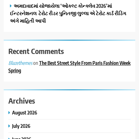
EDUCATION
અમદાવાદમાં યોજાયેલા ‘ઓકલ્ટ કોન્ક્લેવ 2026’માં
એનાયત કરી
ઈન્ટરનેશનલ ટેરોટ રીડર પુનિતજી લુલ્લા એ ટેરોટ કાર્ડ રીડિંગ
3
અંગે માહિતી આપી
ડો. મિતાલી નાગ (આર્ક ઇવેન્ટ્સ)
દ્વારા કિશોર કુમારની જન્મજયંતિ
નિમિત્તે સંગીતમય શ્રદ્ધાંજલિ
AHMEDABAD
Recent Comments
4
on
The Best Street Style From Paris Fashion Week
Blazethemes
177 દેશો અને 52 લાખ દર્શકો:
Spring
ગુજરાતી OTT પ્લેટફોર્મ ‘જોજો’
(JOJO) નો વિશ્વભરમાં દબદબો
BUSINESS
Archives
5
અમદાવાદમાં યોજાયેલા ‘ઓકલ્ટ
August 2026
કોન્ક્લેવ 2026’માં ઈન્ટરનેશનલ
ટેરોટ રીડર પુનિતજી લુલ્લા એ ટેરોટ
AHMEDABAD
July 2026
કાર્ડ રીડિંગ અંગે માહિતી આપી