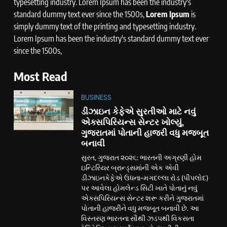
typesetting industry. Lorem Ipsum has been the industry's
standard dummy text ever since the 1500s,
Lorem Ipsum
is
simply dummy text of the printing and typesetting industry.
Lorem Ipsum has been the industry's standard dummy text ever
since the 1500s,
Most Read
BUSINESS
ડીઝાઇન કેફેએ સુરતીઓ માટે નવું
એક્સપિરિયન્સ સેન્ટર ખોલ્યું,
ગુજરાતમાં પોતાની હાજરી વધુ મજબૂત
બનાવી
સુરત, ગુજરાત ૨૦૨૬: ભારતની અગ્રણી હોમ
ઇન્ટિરિયર બ્રાન્ડ્સમાંની એક એવી
ડીઝાઇનકેફેએ ઉધના-મગદલ્લા રોડ (પીપલોદ)
પર આવેલા હોમલેન્ડ સિટી ખાતે પોતાનું નવું
એક્સપિરિયન્સ સેન્ટર શરૂ કરીને ગુજરાતમાં
પોતાની હાજરીને વધુ મજબૂત બનાવી છે. આ
વિસ્તરણ ભારતના સૌથી ઝડપથી વિકસતા