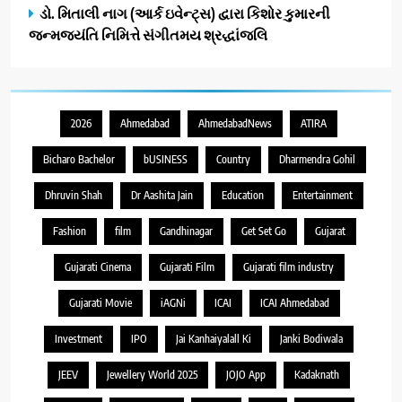
ડો. મિતાલી નાગ (આર્ક ઇવેન્ટ્સ) દ્વારા કિશોર કુમારની
જન્મજયંતિ નિમિત્તે સંગીતમય શ્રદ્ધાંજલિ
2026
Ahmedabad
AhmedabadNews
ATIRA
Bicharo Bachelor
bUSINESS
Country
Dharmendra Gohil
Dhruvin Shah
Dr Aashita Jain
Education
Entertainment
Fashion
film
Gandhinagar
Get Set Go
Gujarat
Gujarati Cinema
Gujarati Film
Gujarati film industry
Gujarati Movie
iAGNi
ICAI
ICAI Ahmedabad
Investment
IPO
Jai Kanhaiyalall Ki
Janki Bodiwala
JEEV
Jewellery World 2025
JOJO App
Kadaknath