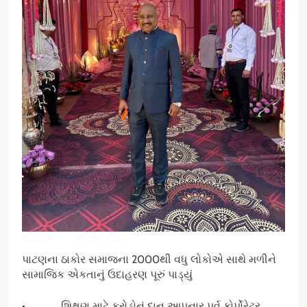
પાટણના ઠાકોર સમાજના 2000થી વધુ લોકોએ સાથે મળીને
સામાજિક એકતાનું ઉદાહરણ પૂરું પાડ્યું
• શિક્ષણ માટે કરોડોનું દાન આપનાર પૂર્વ કોર્પોરેટર