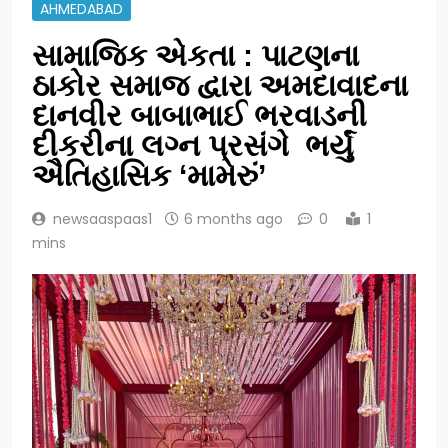
AHMEDABAD
સામાજિક એકતા : પાટણના
ઠાકોર સમાજ દ્વારા અમદાવાદના
દાનવીર બાબાભાઈ ભરવાડની
દીકરીના લગ્ન પ્રસંગે ભર્યું
ઐતિહાસિક ‘મામેરું’
newsaaspaas1
6 months ago
0
1
mins