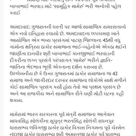
બાબાભાઈ ભરવાડ માટે ‘સામૂહિક મામેરું’ ભરી અનોખી પહેલ
કરાઈ
અમદાવાદ: ગુજરાતની ધરતી પર આજે સામાજિક સમરસતાનો
એક નવો ઇતિહાસ રચાયો છે. અમદાવાદના લપકામણ ખાતે
આયોજિત એક ભવ્ય પ્રસંગમાં પાટણ જિલ્લાના 45થી વધુ
ગામોના ક્ષત્રિય ઠાકોર સમાજના ભાઈ-બહેનોએ એકઠા થઈને
જાણીતા દાનવીર શ્રી બાબાભાઈ કાનજીભાઈ ભરવાડની
દીકરીના લગ્ન પ્રસંગે પરંપરાગત ‘મામેરું’ ભરીને જ્ઞાતિ-
જાતિના ભેદભાવ ભૂલી એકતાના દર્શન કરાવ્યા છે.
ઉલ્લેખનીય છે કે ઉત્તર ગુજરાતમાં ઠાકોર સમાજના જ 42
સમાજ અને જાગીરદાર દરબાર સમાજના લોકોએ સાથે મળીને
કોઈ સામાજિક પ્રસંગ કર્યો હોય તેવો આ પ્રથમ પ્રસંગ છે
અને આ રાજકીય અને સામાજિક રીતે ઘણી મોટી ઘટના કહી
શકાય.
મામેરામાં ભારત સરકારના પૂર્વ મંત્રી સમાજના આગેવાન
માધવસિંહ સોલંકીના સુપુત્ર ભરતસિંહ સોલંકી રાધનપુર
ધારાસભ્ય લવિંગજી ઠાકોર ઠાકોર વિકાસ નિગમના પૂર્વ ચેરમેન
નંદાજી ઠાકોર ધારાસભ્ય શ્રી અમરતજી ઠાકોર પૂર્વ ધારાભ્ય