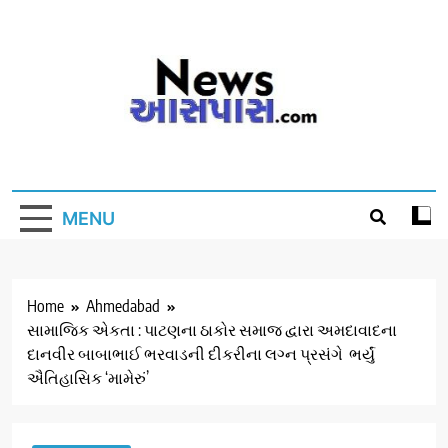
Skip
to
content
MENU
Home
Ahmedabad
સામાજિક એકતા : પાટણના ઠાકોર સમાજ દ્વારા અમદાવાદના
દાનવીર બાબાભાઈ ભરવાડની દીકરીના લગ્ન પ્રસંગે ભર્યું
ઐતિહાસિક ‘મામેરું’