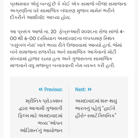
પ્રથમવાર એવું બન્યું છે કે કોઈ એક સમાજે બીજા સમાજના
અગ્રણીના ઘરે સામાજિક બંધારણ મુજબ મામેરું ભરીને
દીકરીને આશીર્વાદ આપ્યા હોય.
આ પ્રસંગ આજે તા. 20 ફેબ્રુઆરી ૨૦૨૬ના રોજ સાંજે 4-
00 થી 6-00 દરમિયાન અમદાવાદના લપકામણ સ્થિત
‘કસુંબલ નેસ’ ખાતે ભવ્ય રીતે ઉજવવામાં આવ્યો હતો. જેમાં
બંને સમાજના રાજકીય અને સામાજિક આગેવાનો મોટી
સંખ્યામાં હાજર રહ્યા હતા અને ગુજરાતના સામાજિક
માળખાને વધુ મજબૂત બનાવવાની નેમ વ્યક્ત કરી હતી.
Post
Previous:
Next:
navigation
શ્રીનિક પ્રોડક્શન
અમદાવાદમાં શરૂ થયું
દ્વારા આગામી ગુજરાતી
ભારતનું પહેલું “હાઈવે
ફિલ્મ માટે અમદાવાદમાં
હીરો+ સ્માર્ટ ક્લિનિક”
ભવ્ય ‘ઓપન
ઓડિશન’નું આયોજન