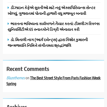
ડીઝાઇન કેફેએ સુરતીઓ માટે નવું એક્સપિરિયન્સ સેન્ટર
ખોલ્યું, ગુજરાતમાં પોતાની હાજરી વધુ મજબૂત બનાવી
ભારતના ભવિષ્યના કાર્યબળને તૈયાર કરતાં: ટીમલીઝ સ્કિલ્સ
યુનિવર્સિટીએ 65 સ્નાતકોને ડિગ્રી એનાયત કરી
ડો. મિતાલી નાગ (આર્ક ઇવેન્ટ્સ) દ્વારા કિશોર કુમારની
જન્મજયંતિ નિમિત્તે સંગીતમય શ્રદ્ધાંજલિ
Recent Comments
on
The Best Street Style From Paris Fashion Week
Blazethemes
Spring
Archives