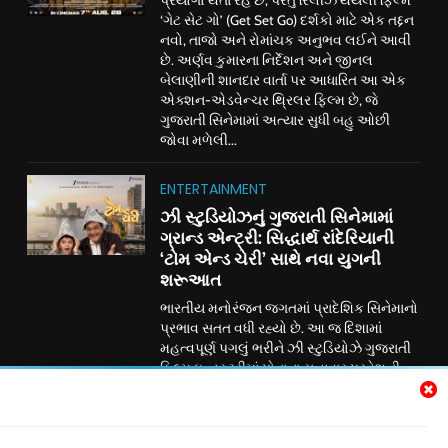
પ્રયોગો થતા રહે છે, પરંતુ રિલીઝ થયેલી ફિલ્મ
‘ગેટ સેટ ગો’ (Get Set Go) દર્શકો માટે એક તદ્દન
નવો, તાજો અને રોમાંચક અનુભવ લઈને આવી
છે. અર્ણવ કુમારના નિર્દેશન અને જીનલ
બેલાણીની શાનદાર વાર્તા પર આધારિત આ એક
એક્શન-એડવેન્ચર થ્રિલર ફિલ્મ છે, જે
ગુજરાતી સિનેમામાં અત્યાર સુધી બહુ ઓછી
જોવા મળેલી...
ENTERTAINMENT
ઝી સ્ટુડિયોઝનું ગુજરાતી સિનેમામાં
ગ્રાન્ડ એન્ટ્રી: સિદ્ધાર્થ રાંદેરિયાની
‘ટોમ એન્ડ ચેરી’ સાથે નવા યુગની
શરૂઆત
ભારતીય મનોરંજન જગતમાં પ્રાદેશિક સિનેમાનો
પ્રભાવ સતત વધી રહ્યો છે. આ જ દિશામાં
મહત્વપૂર્ણ પગલું ભરીને ઝી સ્ટુડિયોઝે ગુજરાતી
ફિલ્મ ઇન્ડસ્ટ્રીમાં પોતાના સત્તાવાર પ્રવેશની
જાહેરાત કરી છે. ગુજરાતી રંગભૂમિ અને
સિનેમાના લોકપ્રિય અભિનેતા સિદ્ધાર્થ રાંદેરિયા
અભિનીત પારિવારિક મનોરંજન ફિલ્મ ‘ટોમ