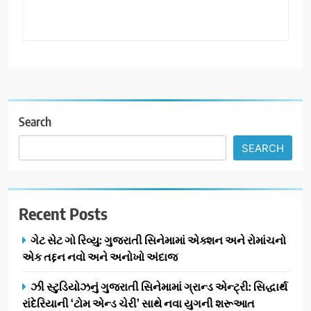
Search
SEARCH
Recent Posts
ગેટ સેટ ગો રિવ્યુ: ગુજરાતી સિનેમામાં એક્શન અને રોમાંચનો
એક તદ્દન નવો અને અનોખો અંદાજ
ઝી સ્ટુડિયોઝનું ગુજરાતી સિનેમામાં ગ્રાન્ડ એન્ટ્રી: સિદ્ધાર્થ
રાંદેરિયાની ‘ટોમ એન્ડ ચેરી’ સાથે નવા યુગની શરૂઆત