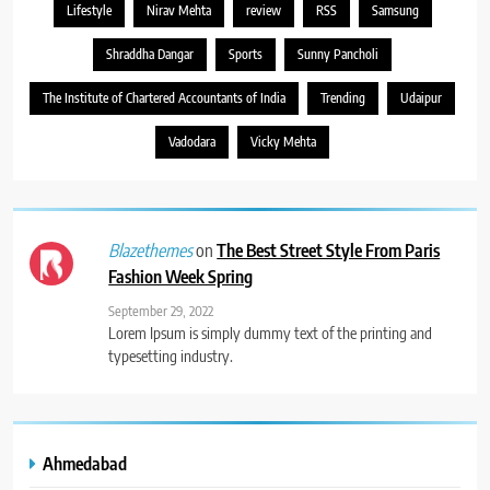
Lifestyle
Nirav Mehta
review
RSS
Samsung
Shraddha Dangar
Sports
Sunny Pancholi
The Institute of Chartered Accountants of India
Trending
Udaipur
Vadodara
Vicky Mehta
on
The Best Street Style From Paris
Blazethemes
Fashion Week Spring
September 29, 2022
Lorem Ipsum is simply dummy text of the printing and
typesetting industry.
Ahmedabad