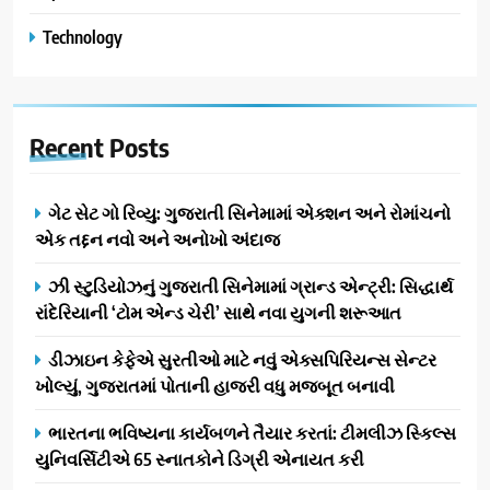
Technology
Recent
Posts
ગેટ સેટ ગો રિવ્યુ: ગુજરાતી સિનેમામાં એક્શન અને રોમાંચનો
એક તદ્દન નવો અને અનોખો અંદાજ
ઝી સ્ટુડિયોઝનું ગુજરાતી સિનેમામાં ગ્રાન્ડ એન્ટ્રી: સિદ્ધાર્થ
રાંદેરિયાની ‘ટોમ એન્ડ ચેરી’ સાથે નવા યુગની શરૂઆત
ડીઝાઇન કેફેએ સુરતીઓ માટે નવું એક્સપિરિયન્સ સેન્ટર
ખોલ્યું, ગુજરાતમાં પોતાની હાજરી વધુ મજબૂત બનાવી
ભારતના ભવિષ્યના કાર્યબળને તૈયાર કરતાં: ટીમલીઝ સ્કિલ્સ
યુનિવર્સિટીએ 65 સ્નાતકોને ડિગ્રી એનાયત કરી