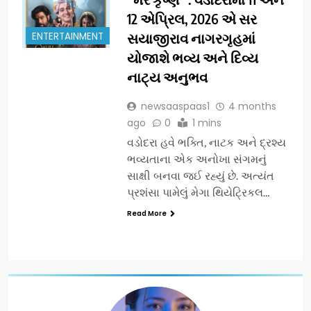
12 એપ્રિલ, 2026 એ સર
ENTERTAINMENT
સયાજીરાવ નાગરગૃહમાં
યોજાશે ભવ્ય અને દિવ્ય
નાટ્ય અનુભવ
newsaaspaas1
4 months
ago
0
1 mins
વડોદરા હવે ભક્તિ, નાટક અને દ્રશ્ય
ભવ્યતાના એક અનોખા સંગમનું
સાક્ષી બનવા જઈ રહ્યું છે. અત્યંત
પ્રશંસા પામેલું મેગા થિયેટ્રિકલ…
Read More