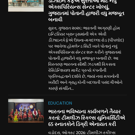
ડીઝાઇન કેફેએ સુરતીઓ માટે નવું
એક્સપિરિયન્સ સેન્ટર ખોલ્યું,
ગુજરાતમાં પોતાની હાજરી વધુ મજબૂત
બનાવી
સુરત, ગુજરાત ૨૦૨૬: ભારતની અગ્રણી હોમ
ઇન્ટિરિયર બ્રાન્ડ્સમાંની એક એવી
ડીઝાઇનકેફેએ ઉધના-મગદલ્લા રોડ (પીપલોદ)
પર આવેલા હોમલેન્ડ સિટી ખાતે પોતાનું નવું
એક્સપિરિયન્સ સેન્ટર શરૂ કરીને ગુજરાતમાં
પોતાની હાજરીને વધુ મજબૂત બનાવી છે. આ
વિસ્તરણ ભારતના સૌથી ઝડપથી વિકસતા
રેસિડેન્શિયલ માર્કેટ પ્રત્યે કંપનીની
પ્રતિબદ્ધતાને દર્શાવે છે, જ્યાં નવા મકાનોની
ખરીદી અને ગ્રાહકોની બદલાતી પસંદગીઓને
કારણે સંગઠિત...
EDUCATION
ભારતના ભવિષ્યના કાર્યબળને તૈયાર
કરતાં: ટીમલીઝ સ્કિલ્સ યુનિવર્સિટીએ
65 સ્નાતકોને ડિગ્રી એનાયત કરી
વડોદરા, ઓગસ્ટ 2026: ટીમલીઝ સ્કીલ્સ