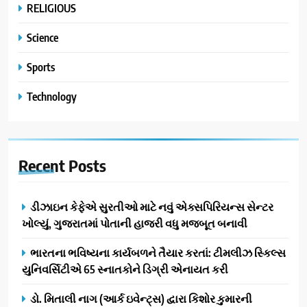
RELIGIOUS
Science
Sports
Technology
Recent
Posts
ડીઝાઇન કેફેએ સુરતીઓ માટે નવું એક્સપિરિયન્સ સેન્ટર
ખોલ્યું, ગુજરાતમાં પોતાની હાજરી વધુ મજબૂત બનાવી
ભારતના ભવિષ્યના કાર્યબળને તૈયાર કરતાં: ટીમલીઝ સ્કિલ્સ
યુનિવર્સિટીએ 65 સ્નાતકોને ડિગ્રી એનાયત કરી
ડો. મિતાલી નાગ (આર્ક ઇવેન્ટ્સ) દ્વારા કિશોર કુમારની