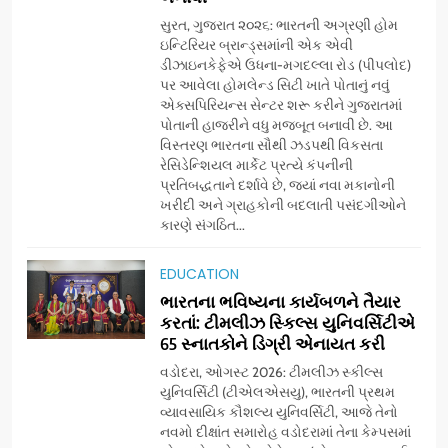
સુરત, ગુજરાત ૨૦૨૬: ભારતની અગ્રણી હોમ
ઇન્ટિરિયર બ્રાન્ડ્સમાંની એક એવી
ડીઝાઇનકેફેએ ઉધના-મગદલ્લા રોડ (પીપલોદ)
પર આવેલા હોમલેન્ડ સિટી ખાતે પોતાનું નવું
એક્સપિરિયન્સ સેન્ટર શરૂ કરીને ગુજરાતમાં
પોતાની હાજરીને વધુ મજબૂત બનાવી છે. આ
વિસ્તરણ ભારતના સૌથી ઝડપથી વિકસતા
રેસિડેન્શિયલ માર્કેટ પ્રત્યે કંપનીની
પ્રતિબદ્ધતાને દર્શાવે છે, જ્યાં નવા મકાનોની
ખરીદી અને ગ્રાહકોની બદલાતી પસંદગીઓને
કારણે સંગઠિત...
5
અમદાવાદમાં યોજાયેલા ‘ઓકલ્ટ
EDUCATION
કોન્ક્લેવ 2026’માં ઈન્ટરનેશનલ
ભારતના ભવિષ્યના કાર્યબળને તૈયાર
ટેરોટ રીડર પુનિતજી લુલ્લા એ ટેરોટ
AHMEDABAD
કરતાં: ટીમલીઝ સ્કિલ્સ યુનિવર્સિટીએ
કાર્ડ રીડિંગ અંગે માહિતી આપી
65 સ્નાતકોને ડિગ્રી એનાયત કરી
6
વડોદરા, ઓગસ્ટ 2026: ટીમલીઝ સ્કીલ્સ
ગ્લોબલ એક્સેલન્સ ફોરમ દ્વારા
યુનિવર્સિટી (ટીએલએસયુ), ભારતની પ્રથમ
નેશનલ લીડરશિપ કોન્કલેવ તથા
વ્યાવસાયિક કૌશલ્ય યુનિવર્સિટી, આજે તેનો
નવમો દીક્ષાંત સમારોહ વડોદરામાં તેના કેમ્પસમાં
ભારત સમ્માન ૨૦૨૬નો ભવ્ય અને
BUSINESS