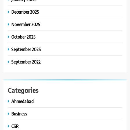
30 ટોચના પ્રતિભાશાળી
વિદ્યાર્થીઓનું સન્માન કરે છે
December 2025
8
આયુદા ઓર્ગેનિક્સ દ્વારા
November 2025
ગુજરાતના 5 શહેરોમાં રિટેલ સ્ટોર્સ
અને ગીર ગાયના વૈદિક વલોણા ઘી-
October 2025
BUSINESS
દૂધની શુદ્ધ સેવાઓ સાથે વ્યાપક
September 2025
વિસ્તરણ
September 2022
Categories
Ahmedabad
Business
CSR