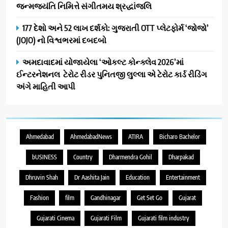
જન્મજયંતિ નિમિત્તે સંગીતમય શ્રદ્ધાંજલિ
177 દેશો અને 52 લાખ દર્શકો: ગુજરાતી OTT પ્લેટફોર્મ ‘જોજો’
(JOJO) નો વિશ્વભરમાં દબદબો
અમદાવાદમાં યોજાયેલા ‘ઓકલ્ટ કોન્ક્લેવ 2026’માં
ઈન્ટરનેશનલ ટેરોટ રીડર પુનિતજી લુલ્લા એ ટેરોટ કાર્ડ રીડિંગ
અંગે માહિતી આપી
Ahmedabad
AhmedabadNews
ATIRA
Bicharo Bachelor
bUSINESS
Country
Dharmendra Gohil
Dharpakad
Dhruvin Shah
Dr Aashita Jain
Education
Entertainment
Fashion
film
Gandhinagar
Get Set Go
Gujarat
Gujarati Cinema
Gujarati Film
Gujarati film industry