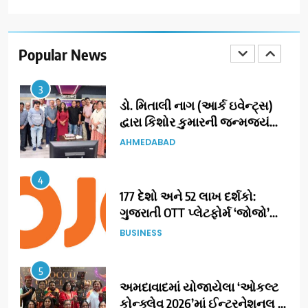
ભારતના ભવિષ્યના કાર્યબળને
તૈયાર કરતાં: ટીમલીઝ સ્કિલ્સ
યુનિવર્સિટીએ 65 સ્નાતકોને ડિગ્રી
Popular News
EDUCATION
એનાયત કરી
3
ડો. મિતાલી નાગ (આર્ક ઇવેન્ટ્સ)
દ્વારા કિશોર કુમારની જન્મજયંતિ
નિમિત્તે સંગીતમય શ્રદ્ધાંજલિ
AHMEDABAD
4
177 દેશો અને 52 લાખ દર્શકો:
ગુજરાતી OTT પ્લેટફોર્મ ‘જોજો’
(JOJO) નો વિશ્વભરમાં દબદબો
BUSINESS
5
અમદાવાદમાં યોજાયેલા ‘ઓકલ્ટ
કોન્ક્લેવ 2026’માં ઈન્ટરનેશનલ