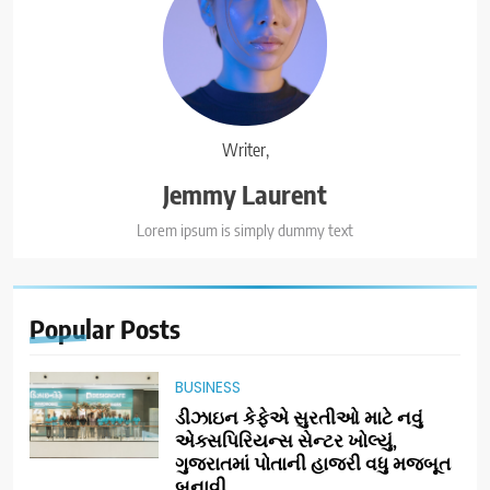
Writer,
Jemmy Laurent
Lorem ipsum is simply dummy text
Popular
Posts
BUSINESS
ડીઝાઇન કેફેએ સુરતીઓ માટે નવું
એક્સપિરિયન્સ સેન્ટર ખોલ્યું,
ગુજરાતમાં પોતાની હાજરી વધુ મજબૂત
બનાવી