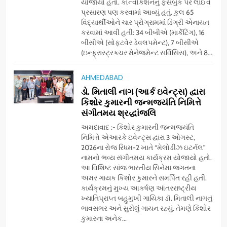
યોજાયો હતો. કોન્વોકેશનનું ફેસબુક પર લાઈવ
પ્રતિષ્ઠિત કાર્યક્રમ નવી દિલ્હીમાં
પ્રસારણ પણ કરવામાં આવ્યું હતું. કુલ 65
સફળતાપૂર્વક યોજાયો
વિદ્યાર્થીઓને ચાર પ્રોગ્રામમાં ડિગ્રી એનાયત
7
કરવામાં આવી હતી: 34 બીબીએ (માર્કેટિંગ), 16
સેમસંગ વિશ્વ યુવા કૌશલ્ય
બીસીએ (સોફ્ટવેર ડેવલપમેન્ટ), 7 બીસીએ
દિવસની ઉજવણી કરે છે, સેમસંગ
(ઇન્ફ્રાસ્ટ્રક્ચર મેનેજમેન્ટ સર્વિસિસ), અને 8...
દોસ્ત કૌશલ્ય વિકાસ કાર્યક્રમના
BUSINESS
CSR
30 ટોચના પ્રતિભાશાળી
AHMEDABAD
વિદ્યાર્થીઓનું સન્માન કરે છે
ડો. મિતાલી નાગ (આર્ક ઇવેન્ટ્સ) દ્વારા
8
કિશોર કુમારની જન્મજયંતિ નિમિત્તે
આયુદા ઓર્ગેનિક્સ દ્વારા
સંગીતમય શ્રદ્ધાંજલિ
ગુજરાતના 5 શહેરોમાં રિટેલ સ્ટોર્સ
અને ગીર ગાયના વૈદિક વલોણા ઘી-
અમદાવાદ :- કિશોર કુમારની જન્મજયંતિ
BUSINESS
નિમિત્તે એઆરકે ઇવેન્ટ્સ દ્વારા 3 ઓગસ્ટ,
દૂધની શુદ્ધ સેવાઓ સાથે વ્યાપક
2026ના રોજ રિધમ-2 ખાતે “મેલોડીઝ ઇટર્નલ”
વિસ્તરણ
નામનો ભવ્ય સંગીતમય કાર્યક્રમ યોજાયો હતો.
1
આ વિશિષ્ટ સાંજ ભારતીય સિનેમા જગતના
ડીઝાઇન કેફેએ સુરતીઓ માટે નવું
અમર ગાયક કિશોર કુમારને સમર્પિત રહી હતી.
એક્સપિરિયન્સ સેન્ટર ખોલ્યું,
કાર્યક્રમનું મુખ્ય આકર્ષણ આંતરરાષ્ટ્રીય
ગુજરાતમાં પોતાની હાજરી વધુ
BUSINESS
ખ્યાતિપ્રાપ્ત બહુમુખી ગાયિકા ડૉ. મિતાલી નાગનું
મજબૂત બનાવી
ભાવસભર અને સુરીલું ગાયન રહ્યું. તેમણે કિશોર
કુમારના અનેક...
2