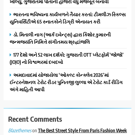
ખોલ્યું, ગુજરાતમાં પોતાની હાજરી વધુ મજબૂત બનાવી
વિસ્તરણ
1
ભારતના ભવિષ્યના કાર્યબળને તૈયાર કરતાં: ટીમલીઝ સ્કિલ્સ
ડીઝાઇન કેફેએ સુરતીઓ માટે નવું
યુનિવર્સિટીએ 65 સ્નાતકોને ડિગ્રી એનાયત કરી
એક્સપિરિયન્સ સેન્ટર ખોલ્યું,
ગુજરાતમાં પોતાની હાજરી વધુ
BUSINESS
ડો. મિતાલી નાગ (આર્ક ઇવેન્ટ્સ) દ્વારા કિશોર કુમારની
મજબૂત બનાવી
જન્મજયંતિ નિમિત્તે સંગીતમય શ્રદ્ધાંજલિ
2
ભારતના ભવિષ્યના કાર્યબળને
177 દેશો અને 52 લાખ દર્શકો: ગુજરાતી OTT પ્લેટફોર્મ ‘જોજો’
તૈયાર કરતાં: ટીમલીઝ સ્કિલ્સ
(JOJO) નો વિશ્વભરમાં દબદબો
યુનિવર્સિટીએ 65 સ્નાતકોને ડિગ્રી
EDUCATION
અમદાવાદમાં યોજાયેલા ‘ઓકલ્ટ કોન્ક્લેવ 2026’માં
એનાયત કરી
ઈન્ટરનેશનલ ટેરોટ રીડર પુનિતજી લુલ્લા એ ટેરોટ કાર્ડ રીડિંગ
3
અંગે માહિતી આપી
ડો. મિતાલી નાગ (આર્ક ઇવેન્ટ્સ)
દ્વારા કિશોર કુમારની જન્મજયંતિ
નિમિત્તે સંગીતમય શ્રદ્ધાંજલિ
AHMEDABAD
Recent Comments
4
on
The Best Street Style From Paris Fashion Week
Blazethemes
177 દેશો અને 52 લાખ દર્શકો: