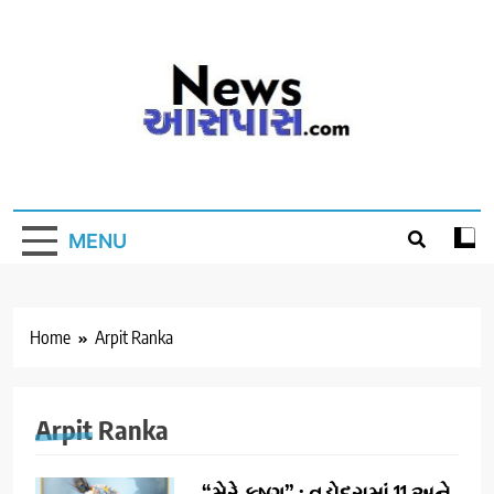
Skip
to
content
MENU
Home
Arpit Ranka
Arpit Ranka
“મેરે કૃષ્ણ” : વડોદરામાં 11 અને