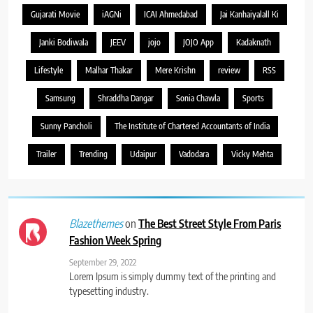
Gujarati Movie
iAGNi
ICAI Ahmedabad
Jai Kanhaiyalall Ki
Janki Bodiwala
JEEV
jojo
JOJO App
Kadaknath
Lifestyle
Malhar Thakar
Mere Krishn
review
RSS
Samsung
Shraddha Dangar
Sonia Chawla
Sports
Sunny Pancholi
The Institute of Chartered Accountants of India
Trailer
Trending
Udaipur
Vadodara
Vicky Mehta
on
The Best Street Style From Paris
Blazethemes
Fashion Week Spring
September 29, 2022
Lorem Ipsum is simply dummy text of the printing and
typesetting industry.