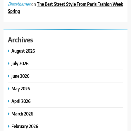
on
The Best Street Style From Paris Fashion Week
Blazethemes
4
Spring
ભારતના ભવિષ્યના કાર્યબળને
તૈયાર કરતાં: ટીમલીઝ સ્કિલ્સ
યુનિવર્સિટીએ 65 સ્નાતકોને ડિગ્રી
EDUCATION
એનાયત કરી
Archives
5
August 2026
ડો. મિતાલી નાગ (આર્ક ઇવેન્ટ્સ)
દ્વારા કિશોર કુમારની જન્મજયંતિ
July 2026
નિમિત્તે સંગીતમય શ્રદ્ધાંજલિ
AHMEDABAD
June 2026
6
May 2026
177 દેશો અને 52 લાખ દર્શકો:
ગુજરાતી OTT પ્લેટફોર્મ ‘જોજો’
April 2026
(JOJO) નો વિશ્વભરમાં દબદબો
BUSINESS
March 2026
7
February 2026
અમદાવાદમાં યોજાયેલા ‘ઓકલ્ટ