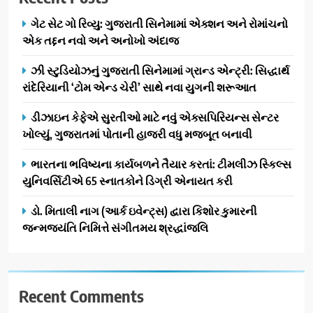
ભારત સમ્માન ૨૦૨૬નો ભવ્ય અને
BUSINESS
ગેટ સેટ ગો રિવ્યુ: ગુજરાતી સિનેમામાં એક્શન અને રોમાંચનો
પ્રતિષ્ઠિત કાર્યક્રમ નવી દિલ્હીમાં
એક તદ્દન નવો અને અનોખો અંદાજ
સફળતાપૂર્વક યોજાયો
1
ઝી સ્ટુડિયોઝનું ગુજરાતી સિનેમામાં ગ્રાન્ડ એન્ટ્રી: સિદ્ધાર્થ
ગેટ સેટ ગો રિવ્યુ: ગુજરાતી
રાંદેરિયાની ‘ટોમ એન્ડ ચેરી’ સાથે નવા યુગની શરૂઆત
સિનેમામાં એક્શન અને રોમાંચનો
એક તદ્દન નવો અને અનોખો
ENTERTAINMENT
ડીઝાઇન કેફેએ સુરતીઓ માટે નવું એક્સપિરિયન્સ સેન્ટર
અંદાજ
ખોલ્યું, ગુજરાતમાં પોતાની હાજરી વધુ મજબૂત બનાવી
2
ઝી સ્ટુડિયોઝનું ગુજરાતી સિનેમામાં
ભારતના ભવિષ્યના કાર્યબળને તૈયાર કરતાં: ટીમલીઝ સ્કિલ્સ
ગ્રાન્ડ એન્ટ્રી: સિદ્ધાર્થ રાંદેરિયાની
યુનિવર્સિટીએ 65 સ્નાતકોને ડિગ્રી એનાયત કરી
‘ટોમ એન્ડ ચેરી’ સાથે નવા યુગની
ENTERTAINMENT
ડો. મિતાલી નાગ (આર્ક ઇવેન્ટ્સ) દ્વારા કિશોર કુમારની
શરૂઆત
જન્મજયંતિ નિમિત્તે સંગીતમય શ્રદ્ધાંજલિ
3
ડીઝાઇન કેફેએ સુરતીઓ માટે નવું
એક્સપિરિયન્સ સેન્ટર ખોલ્યું,
ગુજરાતમાં પોતાની હાજરી વધુ
Recent Comments
BUSINESS
મજબૂત બનાવી