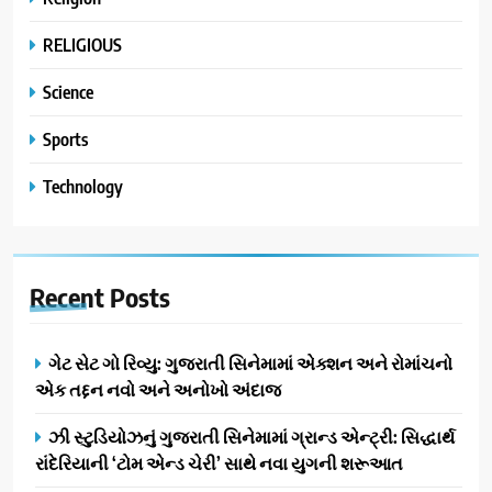
RELIGIOUS
Science
Sports
Technology
Recent
Posts
ગેટ સેટ ગો રિવ્યુ: ગુજરાતી સિનેમામાં એક્શન અને રોમાંચનો
એક તદ્દન નવો અને અનોખો અંદાજ
ઝી સ્ટુડિયોઝનું ગુજરાતી સિનેમામાં ગ્રાન્ડ એન્ટ્રી: સિદ્ધાર્થ
રાંદેરિયાની ‘ટોમ એન્ડ ચેરી’ સાથે નવા યુગની શરૂઆત