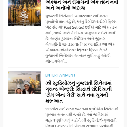
એક્શન અને રોમાંચનો એક તદ્દન નવો
અને અનોખો અંદાજ
ગુજરાતી સિનેમામાં અવારનવાર નવીનતમ
પ્રયોગો થતા રહે છે, પરંતુ રિલીઝ થયેલી ફિલ્મ
‘ગેટ સેટ ગો’ (Get Set Go) દર્શકો માટે એક તદ્દન
નવો, તાજો અને રોમાંચક અનુભવ લઈને આવી
છે. અર્ણવ કુમારના નિર્દેશન અને જીનલ
બેલાણીની શાનદાર વાર્તા પર આધારિત આ એક
એક્શન-એડવેન્ચર થ્રિલર ફિલ્મ છે, જે
ગુજરાતી સિનેમામાં અત્યાર સુધી બહુ ઓછી
જોવા મળેલી...
ENTERTAINMENT
5
ઝી સ્ટુડિયોઝનું ગુજરાતી સિનેમામાં
ડો. મિતાલી નાગ (આર્ક ઇવેન્ટ્સ)
ગ્રાન્ડ એન્ટ્રી: સિદ્ધાર્થ રાંદેરિયાની
દ્વારા કિશોર કુમારની જન્મજયંતિ
‘ટોમ એન્ડ ચેરી’ સાથે નવા યુગની
શરૂઆત
નિમિત્તે સંગીતમય શ્રદ્ધાંજલિ
AHMEDABAD
ભારતીય મનોરંજન જગતમાં પ્રાદેશિક સિનેમાનો
પ્રભાવ સતત વધી રહ્યો છે. આ જ દિશામાં
6
મહત્વપૂર્ણ પગલું ભરીને ઝી સ્ટુડિયોઝે ગુજરાતી
177 દેશો અને 52 લાખ દર્શકો:
ફિલ્મ ઇન્ડસ્ટ્રીમાં પોતાના સત્તાવાર પ્રવેશની