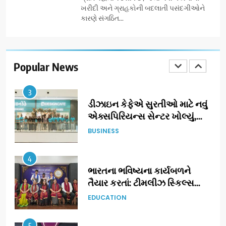
અંદાજ
ખરીદી અને ગ્રાહકોની બદલાતી પસંદગીઓને
કારણે સંગઠિત...
2
ઝી સ્ટુડિયોઝનું ગુજરાતી સિનેમામાં
ગ્રાન્ડ એન્ટ્રી: સિદ્ધાર્થ રાંદેરિયાની
‘ટોમ એન્ડ ચેરી’ સાથે નવા યુગની
Popular News
ENTERTAINMENT
શરૂઆત
3
ડીઝાઇન કેફેએ સુરતીઓ માટે નવું
એક્સપિરિયન્સ સેન્ટર ખોલ્યું,
ગુજરાતમાં પોતાની હાજરી વધુ
BUSINESS
મજબૂત બનાવી
4
ભારતના ભવિષ્યના કાર્યબળને
તૈયાર કરતાં: ટીમલીઝ સ્કિલ્સ
યુનિવર્સિટીએ 65 સ્નાતકોને ડિગ્રી
EDUCATION
એનાયત કરી
5