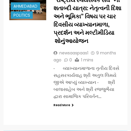
AHMEDABAD
શતાબ્દી યાત્રા: નેતૃત્વની દિશા
POLITICS
અને ભૂમિકા” વિષય પર ચાર
દિવસીય વ્યાખ્યાનમાળા,
પ્રદર્શન અને ​મલ્ટીમીડિયા​
શોનુંઆયોજન
newsaaspaas1
9 months
ago
0
1 mins
· વ્યાખ્યાનમાળાના તૃતીય દિવસે
સહસરકાર્યવાહ શ્રી અતુલ લિમયે
જીએ આપ્યું વ્યાખ્યાન · શ્રી
બાલા​સાહેબ અને શ્રી રજ્જુભૈયા
દ્વારા સામાજિક પરિવર્તન…
Read More