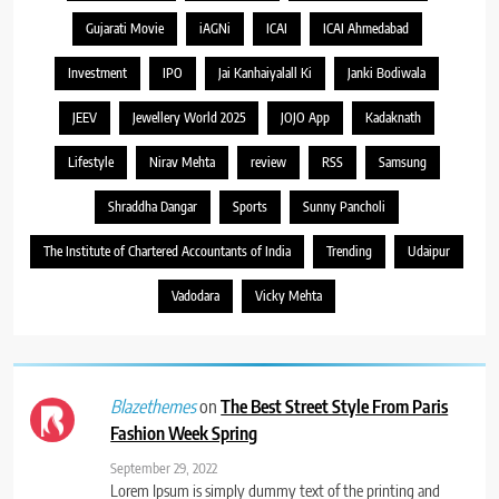
Gujarati Movie
iAGNi
ICAI
ICAI Ahmedabad
Investment
IPO
Jai Kanhaiyalall Ki
Janki Bodiwala
JEEV
Jewellery World 2025
JOJO App
Kadaknath
Lifestyle
Nirav Mehta
review
RSS
Samsung
Shraddha Dangar
Sports
Sunny Pancholi
The Institute of Chartered Accountants of India
Trending
Udaipur
Vadodara
Vicky Mehta
on
The Best Street Style From Paris
Blazethemes
Fashion Week Spring
September 29, 2022
Lorem Ipsum is simply dummy text of the printing and