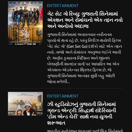
ENTERTAINMENT
ગેટ સેટ ગો રિવ્યુ: ગુજરાતી સિનેમામાં
એક્શન અને રોમાંચનો એક તદ્દન નવો
અને અનોખો અંદાજ
ગુજરાતી સિનેમામાં અવારનવાર નવીનતમ
પ્રયોગો થતા રહે છે, પરંતુ રિલીઝ થયેલી ફિલ્મ
‘ગેટ સેટ ગો’ (Get Set Go) દર્શકો માટે એક તદ્દન
નવો, તાજો અને રોમાંચક અનુભવ લઈને આવી
છે. અર્ણવ કુમારના નિર્દેશન અને જીનલ
બેલાણીની શાનદાર વાર્તા પર આધારિત આ એક
એક્શન-એડવેન્ચર થ્રિલર ફિલ્મ છે, જે
ગુજરાતી સિનેમામાં અત્યાર સુધી બહુ ઓછી
જોવા મળેલી...
ENTERTAINMENT
ઝી સ્ટુડિયોઝનું ગુજરાતી સિનેમામાં
ગ્રાન્ડ એન્ટ્રી: સિદ્ધાર્થ રાંદેરિયાની
‘ટોમ એન્ડ ચેરી’ સાથે નવા યુગની
શરૂઆત
ભારતીય મનોરંજન જગતમાં પ્રાદેશિક સિનેમાનો