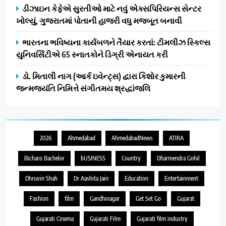
ડીઝાઇન કેફેએ સુરતીઓ માટે નવું એક્સપિરિયન્સ સેન્ટર
ખોલ્યું, ગુજરાતમાં પોતાની હાજરી વધુ મજબૂત બનાવી
ભારતના ભવિષ્યના કાર્યબળને તૈયાર કરતાં: ટીમલીઝ સ્કિલ્સ
યુનિવર્સિટીએ 65 સ્નાતકોને ડિગ્રી એનાયત કરી
ડો. મિતાલી નાગ (આર્ક ઇવેન્ટ્સ) દ્વારા કિશોર કુમારની
જન્મજયંતિ નિમિત્તે સંગીતમય શ્રદ્ધાંજલિ
2026
Ahmedabad
AhmedabadNews
ATIRA
Bicharo Bachelor
bUSINESS
Country
Dharmendra Gohil
Dhruvin Shah
Dr Aashita Jain
Education
Entertainment
Fashion
film
Gandhinagar
Get Set Go
Gujarat
Gujarati Cinema
Gujarati Film
Gujarati film industry