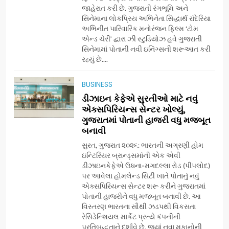
ગુજરાતી OTT પ્લેટફોર્મ ‘જોજો’
જાહેરાત કરી છે. ગુજરાતી રંગભૂમિ અને
સિનેમાના લોકપ્રિય અભિનેતા સિદ્ધાર્થ રાંદેરિયા
(JOJO) નો વિશ્વભરમાં દબદબો
BUSINESS
અભિનીત પારિવારિક મનોરંજન ફિલ્મ ‘ટોમ
એન્ડ ચેરી’ દ્વારા ઝી સ્ટુડિયોઝ હવે ગુજરાતી
સિનેમામાં પોતાની નવી ઇનિંગ્સની શરૂઆત કરી
7
રહ્યું છે....
અમદાવાદમાં યોજાયેલા ‘ઓકલ્ટ
કોન્ક્લેવ 2026’માં ઈન્ટરનેશનલ
BUSINESS
ટેરોટ રીડર પુનિતજી લુલ્લા એ ટેરોટ
AHMEDABAD
ડીઝાઇન કેફેએ સુરતીઓ માટે નવું
કાર્ડ રીડિંગ અંગે માહિતી આપી
એક્સપિરિયન્સ સેન્ટર ખોલ્યું,
ગુજરાતમાં પોતાની હાજરી વધુ મજબૂત
8
બનાવી
ગ્લોબલ એક્સેલન્સ ફોરમ દ્વારા
નેશનલ લીડરશિપ કોન્કલેવ તથા
સુરત, ગુજરાત ૨૦૨૬: ભારતની અગ્રણી હોમ
ભારત સમ્માન ૨૦૨૬નો ભવ્ય અને
ઇન્ટિરિયર બ્રાન્ડ્સમાંની એક એવી
BUSINESS
ડીઝાઇનકેફેએ ઉધના-મગદલ્લા રોડ (પીપલોદ)
પ્રતિષ્ઠિત કાર્યક્રમ નવી દિલ્હીમાં
પર આવેલા હોમલેન્ડ સિટી ખાતે પોતાનું નવું
સફળતાપૂર્વક યોજાયો
એક્સપિરિયન્સ સેન્ટર શરૂ કરીને ગુજરાતમાં
1
પોતાની હાજરીને વધુ મજબૂત બનાવી છે. આ
ગેટ સેટ ગો રિવ્યુ: ગુજરાતી
વિસ્તરણ ભારતના સૌથી ઝડપથી વિકસતા
સિનેમામાં એક્શન અને રોમાંચનો
રેસિડેન્શિયલ માર્કેટ પ્રત્યે કંપનીની
એક તદ્દન નવો અને અનોખો
ENTERTAINMENT
પ્રતિબદ્ધતાને દર્શાવે છે, જ્યાં નવા મકાનોની