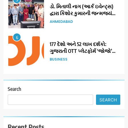
ડો. મિતાલી નાગ (આર્ક ઇવેન્ટ્સ)
દ્વારા કિશોર કુમારની જન્મજયંતિ
નિમિત્તે સંગીતમય શ્રદ્ધાંજલિ
AHMEDABAD
6
177 દેશો અને 52 લાખ દર્શકો:
ગુજરાતી OTT પ્લેટફોર્મ ‘જોજો’
(JOJO) નો વિશ્વભરમાં દબદબો
BUSINESS
7
અમદાવાદમાં યોજાયેલા ‘ઓકલ્ટ
કોન્ક્લેવ 2026’માં ઈન્ટરનેશનલ
Search
ટેરોટ રીડર પુનિતજી લુલ્લા એ ટેરોટ
AHMEDABAD
SEARCH
કાર્ડ રીડિંગ અંગે માહિતી આપી
8
ગ્લોબલ એક્સેલન્સ ફોરમ દ્વારા
Recent Posts
નેશનલ લીડરશિપ કોન્કલેવ તથા